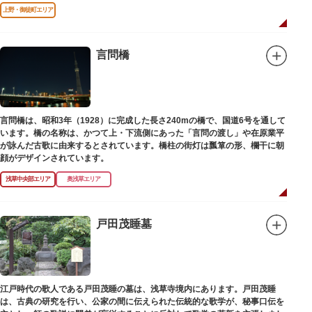
寺の号を円誉に与えました。
上野・御徒町エリア
言問橋
言問橋は、昭和3年（1928）に完成した長さ240mの橋で、国道6号を通して
います。橋の名称は、かつて上・下流側にあった「言問の渡し」や在原業平
が詠んだ古歌に由来するとされています。橋柱の街灯は瓢箪の形、欄干に朝
顔がデザインされています。
浅草中央部エリア
奥浅草エリア
戸田茂睡墓
江戸時代の歌人である戸田茂睡の墓は、浅草寺境内にあります。戸田茂睡
は、古典の研究を行い、公家の間に伝えられた伝統的な歌学が、秘事口伝を