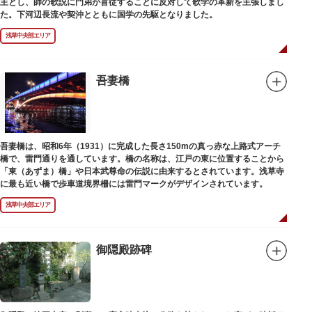
主とし、師の歌説に門弟が盲従することに反対して歌学の革新を主張しまし
た。下河辺長流や契沖とともに国学の先駆となりました。
浅草中央部エリア
吾妻橋
吾妻橋は、昭和6年（1931）に完成した長さ150mの真っ赤な上路式アーチ
橋で、雷門通りを通しています。橋の名称は、江戸の東に位置することから
「東（あずま）橋」や日本武尊命の伝説に由来するとされています。浅草寺
に最も近い橋で歩車道境界柵には雷門マークがデザインされています。
浅草中央部エリア
御隠殿跡碑