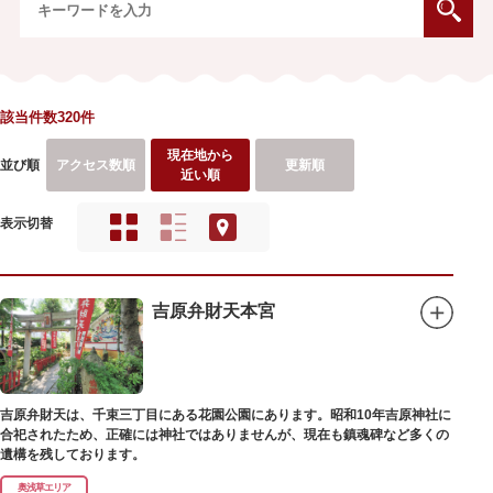
該当件数320件
現在地から
並び順
アクセス数順
更新順
近い順
表示切替
吉原弁財天本宮
吉原弁財天は、千束三丁目にある花園公園にあります。昭和10年吉原神社に
合祀されたため、正確には神社ではありませんが、現在も鎮魂碑など多くの
遺構を残しております。
奥浅草エリア