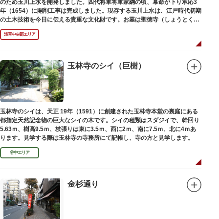
のため玉川上水を開発しました。四代将軍将軍家綱の頃、幕命が下り承応3
年（1654）に開削工事は完成しました。現存する玉川上水は、江戸時代初期
の土木技術を今日に伝える貴重な文化財です。お墓は聖徳寺（しょうとく
じ）にあります。
浅草中央部エリア
玉林寺のシイ（巨樹）
玉林寺のシイは、天正 19年（1591）に創建された玉林寺本堂の裏庭にある
都指定天然記念物の巨大なシイの木です。シイの種類はスダジイで、幹回り
5.63ｍ、樹高9.5ｍ、枝張りは東に3.5ｍ、西に2ｍ、南に7.5ｍ、北に4ｍあ
ります。見学する際は玉林寺の寺務所にて記帳し、寺の方と見学します。
谷中エリア
金杉通り