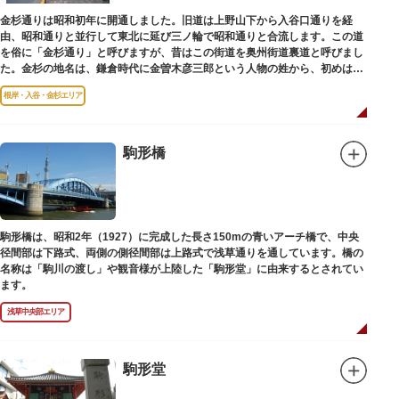
金杉通りは昭和初年に開通しました。旧道は上野山下から入谷口通りを経
由、昭和通りと並行して東北に延び三ノ輪で昭和通りと合流します。この道
を俗に「金杉通り」と呼びますが、昔はこの街道を奥州街道裏道と呼びまし
た。金杉の地名は、鎌倉時代に金曽木彦三郎という人物の姓から、初めは金
曽木、それが金杉に変わったものとされています。
根岸・入谷・金杉エリア
駒形橋
駒形橋は、昭和2年（1927）に完成した長さ150mの青いアーチ橋で、中央
径間部は下路式、両側の側径間部は上路式で浅草通りを通しています。橋の
名称は「駒川の渡し」や観音様が上陸した「駒形堂」に由来するとされてい
ます。
浅草中央部エリア
駒形堂