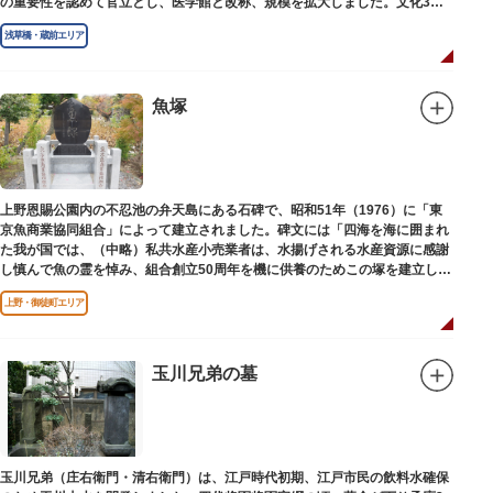
の重要性を認めて官立とし、医学館と改称、規模を拡大しました。文化3年
（1806）、大火に遭い焼失しましたが、同年に旧向柳原一丁目に移転、再建
浅草橋・蔵前エリア
されました。
敷地は約7千平方メートル、代々多紀家がその監督に当たり、天保14年
（1843）には寄宿舎を設けて全寮制とし、広く一般からも入学を許可し、子
弟育成をはかるなど、江戸時代後期から明治維新に至る日本の医学振興に貢
魚塚
献しました。
※現在、この場所に「旧躋寿館跡 浅草医学館跡」に関する案内板や説明版
等は設置されておりません。
上野恩賜公園内の不忍池の弁天島にある石碑で、昭和51年（1976）に「東
京魚商業協同組合」によって建立されました。碑文には「四海を海に囲まれ
た我が国では、（中略）私共水産小売業者は、水揚げされる水産資源に感謝
し慎んで魚の霊を悼み、組合創立50周年を機に供養のためこの塚を建立しま
す」とあります。
上野・御徒町エリア
玉川兄弟の墓
玉川兄弟（庄右衛門・清右衛門）は、江戸時代初期、江戸市民の飲料水確保