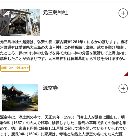
元三島神社
元三島神社の起源は、弘安の役（蒙古襲来1281年）にさかのぼります。勇将
河野通有は愛媛県大三島の大山～神社に必勝祈願し出陣。武功を挙げ帰陣し
たところ、夢の中に神のお告げを得て大山～神の分霊を観請して上野山内に
鎮座したことが始まりです。元三島神社は徳川幕府から社領を受けますが、
御用地となったために上野から浅草へ移転し、現在の地に至ります。
根岸・入谷・金杉エリア
源空寺
源空寺は、浄土宗の寺で、天正18年（1590）円誉上人が湯島に開山し、明
暦3年（1657）の大火で浅草に移転しました。湯島の草庵で多くの信者を集
めて、徳川家康も円誉に帰依し江戸城に召して法を聞いていたといわれてい
ます。慶長9年（1604）に家康は、寺地と法然上人源空の名にちなんだ源空