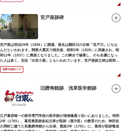
宮戸座跡碑
宮戸座は明治29年（1896）に開場、座名は隅田川の古称「宮戸川」にちな
んだといわれます。関東大震災で焼失後、昭和3年（1928）に再建され、昭
和12年（1937）に廃座となりました。この舞台で修業し、のち名優になっ
た人は多く、別名「出世小屋」ともいわれています。宮戸座跡之碑は昭和53
年（1978）に建てられました。
浅草中央部エリア
旧躋寿館跡 浅草医学館跡
江戸幕府唯一の医学専門学校の医学館が清洲橋通り沿いにありました。明和
2年（1765）、幕府奥医師多紀元孝が医師（漢方医）の教育のため、神田佐
久間町に建てた私塾躋寿館から出発、寛政3年（1791）に、幕府が医師養成