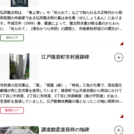
弘田龍太郎は、「春よ来い」や「叱られて」などで知られる大正時代から昭
和初期の作曲家である弘田龍太郎の墓は全生庵（ぜんしょうあん）にありま
す。平成元年（1989）春、親族によって、龍太郎夫妻が眠る墓のかたわら
に、「叱られて」（清水かつら作詞）の譜面と、作曲家松村禎三の撰文が浮
き彫りされる碑が建立されました。
谷中エリア
江戸猿若町市村座跡碑
市村座の定式幕は、「黒」「萌葱（緑）」「柿色」三色の引幕で、現在国立
劇場が同じ定式幕を使用しています。猿若町では天保末期から明治にかけて
1丁目に中村座、2丁目に市村座、3丁目に河原崎座（後の守田座）があり、
芝居町を形成していました。江戸歌舞伎興隆の場となったこの地に昭和39年
（1964）に跡碑が建てられました。
奥浅草エリア
講道館柔道発祥の地碑