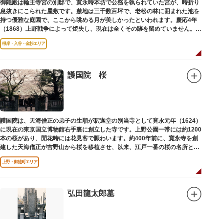
御隠殿は輪王寺宮の別邸で、寛永時本坊で公務を執られていた宮が、時折り
息抜きにこられた屋敷です。敷地は三千数百坪で、老松の林に囲まれた池を
持つ優雅な庭園で、ここから眺める月が美しかったといわれます。慶応4年
（1868）上野戦争によって焼失し、現在は全くその跡を留めていません。根
岸薬師堂（ねぎしやくしどう）にあります。
根岸・入谷・金杉エリア
護国院 桜
護国院は、天海僧正の弟子の生順が釈迦堂の別当寺として寛永元年（1624）
に現在の東京国立博物館右手裏に創立した寺です。上野公園一帯には約1200
本の桜があり、開花時には花見客で賑わいます。約400年前に、寛永寺を創
建した天海僧正が吉野山から桜を移植させ、以来、江戸一番の桜の名所とし
て今日に及んでいます。
上野・御徒町エリア
弘田龍太郎墓