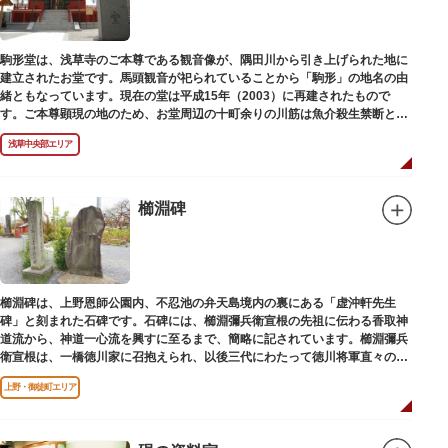
駒形堂は、浅草寺のご本尊である観音像が、隅田川から引き上げられた地に
建立されたお堂です。馬頭観音が祀られていることから「駒形」の地名の由
緒ともなっています。現在の堂は平成15年（2003）に再建されたもので
す。ご本尊顕現の地のため、お堂周辺の十町余りの川筋は魚介殺生禁断とな
り、戒殺碑が建立されました。
浅草中央部エリア
櫛淵碑
櫛淵碑は、上野恩師公園内、不忍池の弁天島境内の裏にある「虚沖軒先生
碑」と刻まれた石碑です。石碑には、櫛淵彌兵衛宣根の先祖に伝わる香取神
道流から、神道一心流を興すに至るまで、簡略に記されています。櫛淵彌兵
衛宣根は、一橋徳川家に召抱えられ、以後三代にわたって徳川将軍直々の護
衛役として仕えました。
上野・御徒町エリア