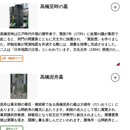
高橋至時の墓
高橋至時は江戸時代中期の暦学者で、寛政7年（1795）に改暦の議が幕府で
起こると、同門の間重富とともに天文方に抜擢され、「寛政歴」を作りまし
た。伊能忠敬が実測地図を作成する際には、測量を指導し完成させました。
二人は「日本地図の父母」といわれています。文化元年（1804）肺患のため
没しました。お墓は源空寺（げんくうじ）にあります。
上野・御徒町エリア
高橋泥舟墓
泥舟は幕末期の幕臣・槍術家である高橋泥舟の墓は大雄寺（だいおうじ）に
あります。山岡鉄舟の義兄にあたります。剣術の名人として世に賞賛され、
幕府講武所教授、師範役となり従五位下伊勢守に叙任されました。廃藩置県
後は要職を退き、隠棲し書を楽しんだといわれます。勝海舟・山岡鉄舟と共
に幕末の三舟といわれています。
谷中エリア