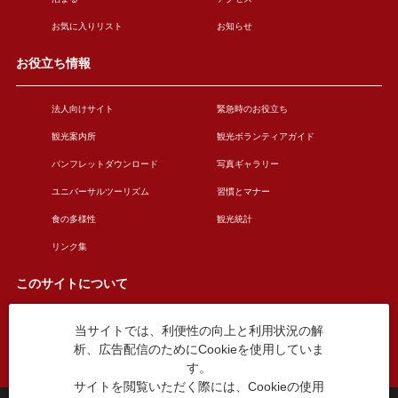
お気に入りリスト
お知らせ
お役立ち情報
法人向けサイト
緊急時のお役立ち
観光案内所
観光ボランティアガイド
パンフレットダウンロード
写真ギャラリー
ユニバーサルツーリズム
習慣とマナー
食の多様性
観光統計
リンク集
このサイトについて
当サイトでは、利便性の向上と利用状況の解
このサイトについて
広告掲載について
析、広告配信のためにCookieを使用していま
お問い合わせ
す。
サイトを閲覧いただく際には、Cookieの使用