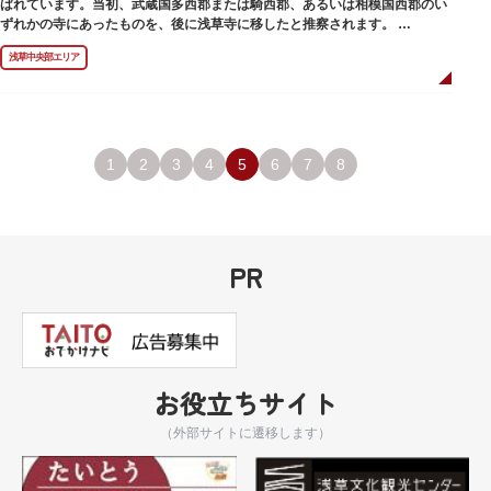
ばれています。当初、武蔵国多西郡または騎西郡、あるいは相模国西郡のい
ずれかの寺にあったものを、後に浅草寺に移したと推察されます。
現在は、五重塔北側の絵馬堂内に保管されています。絵馬堂は通常非公開と
浅草中央部エリア
なっていますが、不定期で行われる「伝法院庭園拝観と絵馬展」が開催され
る際は、展示されている至徳の古鐘を見ることができます。
1
2
3
4
5
6
7
8
PR
お役立ちサイト
（外部サイトに遷移します）