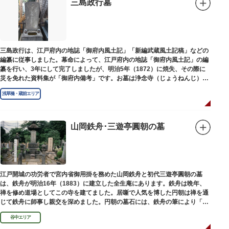
三島政行墓
三島政行は、江戸府内の地誌「御府内風土記」「新編武蔵風土記稿」などの
編纂に従事しました。幕命によって、江戸府内の地誌「御府内風土記」の編
纂を行い、3年にして完了しましたが、明治5年（1872）に焼失、その際に
災を免れた資料集が「御府内備考」です。お墓は浄念寺（じょうねんじ）境
内にあります。
浅草橋・蔵前エリア
山岡鉄舟･三遊亭圓朝の墓
江戸開城の功労者で宮内省御用掛を務めた山岡鉄舟と初代三遊亭圓朝の墓
は、鉄舟が明治16年（1883）に建立した全生庵にあります。鉄舟は晩年、
禅を修め道場としてこの寺を建てました。居噺で人気を博した円朝は禅を通
じて鉄舟に師事し親交を深めました。円朝の墓石には、鉄舟の筆により「三
遊亭円朝無舌居士」とあります。
谷中エリア