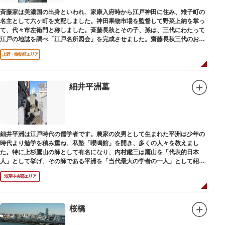
斉藤家は美濃国の出身といわれ、家康入府時から江戸神田に住み、雉子町の
名主として六ヶ町を支配しました。神田果物市場を監督して野菜上納を掌っ
て、代々市左衛門と称しました。斉藤長秋とその子、孫は、三代にわたって
江戸の地誌を調べ「江戸名所図会」を完成させました。齋藤長秋三代のお墓
は法善寺（ほうぜんじ）にあります。
上野・御徒町エリア
細井平洲墓
細井平洲は江戸時代の儒学者です。農家の次男として生まれた平洲は少年の
時代より勉学を積み重ね、私塾「嚶鳴館」を開き、多くの人々を教えまし
た。特に上杉鷹山の師として有名になり、内村鑑三は鷹山を「代表的日本
人」として挙げ、その師である平洲を「当代最大の学者の一人」として紹介
しています。お墓は天嶽院（てんがくいん）境内にあります。
浅草中央部エリア
桜橋