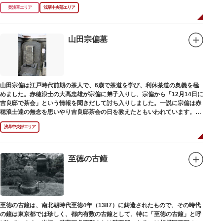
られて暗渠となり、細長い公園として生まれ変わりました。山谷堀公園に
奥浅草エリア
浅草中央部エリア
は、猪牙舟についての説明板も設置されています。
山田宗偏墓
山田宗偏は江戸時代前期の茶人で、6歳で茶道を学び、利休茶道の奥義を極
めました。赤穂浪士の大高忠雄が宗偏に弟子入りし、宗偏から「12月14日に
吉良邸で茶会」という情報を聞きだして討ち入りしました。一説に宗偏は赤
穂浪士達の無念を思いやり吉良邸茶会の日を教えたともいわれています。お
墓は願竜寺（がんりゅうじ）境内にあります。
浅草中央部エリア
至徳の古鐘
至徳の古鐘は、南北朝時代至徳4年（1387）に鋳造されたもので、その時代
の鐘は東京都では珍しく、都内有数の古鐘として、特に「至徳の古鐘」と呼