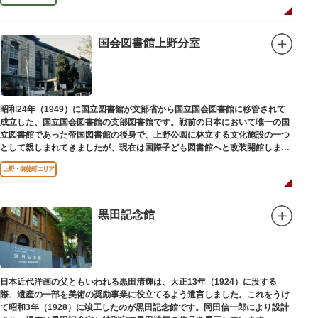
国会図書館上野分室
昭和24年（1949）に国立図書館が文部省から国立国会図書館に移管されて
成立した、国立国会図書館の支部図書館です。戦前の日本において唯一の国
立図書館であった帝国図書館の後身で、上野公園に林立する文化施設の一つ
として親しまれてきましたが、現在は国際子ども図書館へと改装開館しまし
た。
上野・御徒町エリア
黒田記念館
日本近代洋画の父ともいわれる黒田清輝は、大正13年（1924）に没する
際、遺産の一部を美術の奨励事業に役立てるよう遺言しました。これをうけ
て昭和3年（1928）に竣工したのが黒田記念館です。岡田信一郎により設計