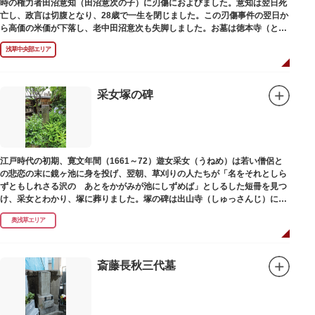
時の権力者田沼意知（田沼意次の子）に刃傷におよびました。意知は翌日死
亡し、政言は切腹となり、28歳で一生を閉じました。この刃傷事件の翌日か
ら高価の米価が下落し、老中田沼意次も失脚しました。お墓は徳本寺（とく
ほんじ）境内にあります。
浅草中央部エリア
采女塚の碑
江戸時代の初期、寛文年間（1661～72）遊女采女（うねめ）は若い僧侶と
の悲恋の末に鏡ヶ池に身を投げ、翌朝、草刈りの人たちが「名をそれとしら
ずともしれさる沢の あとをかがみが池にしずめば」としるした短冊を見つ
け、采女とわかり、塚に葬りました。塚の碑は出山寺（しゅっさんじ）にあ
ります。
奥浅草エリア
斎藤長秋三代墓