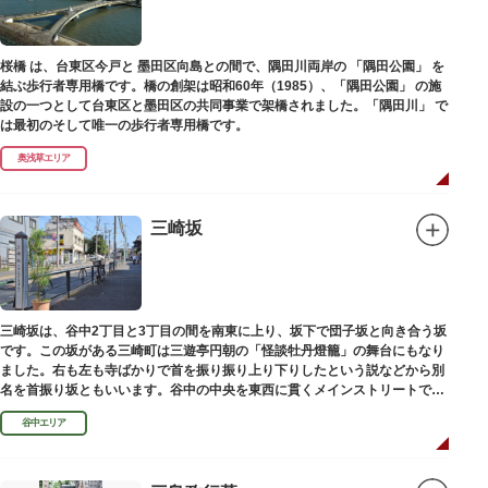
桜橋 は、台東区今戸と 墨田区向島との間で、隅田川両岸の 「隅田公園」 を
結ぶ歩行者専用橋です。橋の創架は昭和60年（1985）、「隅田公園」 の施
設の一つとして台東区と墨田区の共同事業で架橋されました。「隅田川」 で
は最初のそして唯一の歩行者専用橋です。
奥浅草エリア
三崎坂
三崎坂は、谷中2丁目と3丁目の間を南東に上り、坂下で団子坂と向き合う坂
です。この坂がある三崎町は三遊亭円朝の「怪談牡丹燈籠」の舞台にもなり
ました。右も左も寺ばかりで首を振り振り上り下りしたという説などから別
名を首振り坂ともいいます。谷中の中央を東西に貫くメインストリートで
す。
谷中エリア