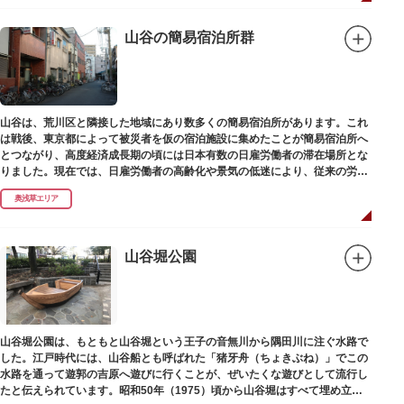
山谷の簡易宿泊所群
山谷は、荒川区と隣接した地域にあり数多くの簡易宿泊所があります。これ
は戦後、東京都によって被災者を仮の宿泊施設に集めたことが簡易宿泊所へ
とつながり、高度経済成長期の頃には日本有数の日雇労働者の滞在場所とな
りました。現在では、日雇労働者の高齢化や景気の低迷により、従来の労働
者に代わって、外国人の利用が増えています。
奥浅草エリア
山谷堀公園
山谷堀公園は、もともと山谷堀という王子の音無川から隅田川に注ぐ水路で
した。江戸時代には、山谷船とも呼ばれた「猪牙舟（ちょきぶね）」でこの
水路を通って遊郭の吉原へ遊びに行くことが、ぜいたくな遊びとして流行し
たと伝えられています。昭和50年（1975）頃から山谷堀はすべて埋め立て