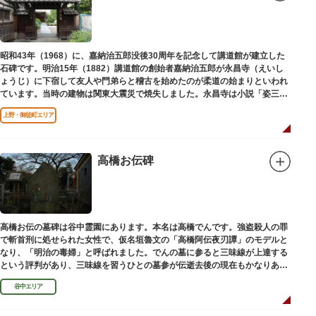
昭和43年（1968）に、嘉納治五郎没後30周年を記念して講道館が建立した
石碑です。明治15年（1882）講道館の創始者嘉納治五郎が永昌寺（えいし
ょうじ）に下宿して友人や門弟らと稽古を始めたのが柔道の始まりといわれ
ています。当時の建物は関東大震災で焼失しました。永昌寺は小説「姿三四
郎」に登場する隆昌寺のモデルでもあります。
上野・御徒町エリア
高橋お伝碑
高橋お伝の墓碑は谷中霊園にあります。本名は高橋でんです。強盗殺人の罪
で斬首刑に処せられた女性で、仮名垣魯文の「高橋阿伝夜刃譚」のモデルと
なり、「明治の毒婦」と呼ばれました。でんの墓に参ると三味線が上達する
という評判があり、三味線を習うひとの墓参が伝逝去後の現在もかなりある
といわれています。
谷中エリア