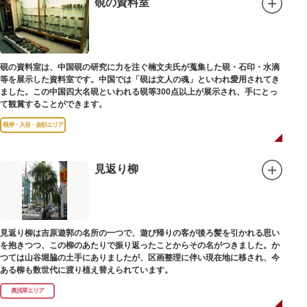
硯の資料室
硯の資料室は、中国硯の研究に力を注ぐ楠文夫氏が蒐集した硯・石印・水滴
等を展示した資料室です。中国では「硯は文人の魂」といわれ愛用されてき
ました。この中国四大名硯といわれる硯等300点以上が展示され、手にとっ
て観賞することができます。
根岸・入谷・金杉エリア
見返り柳
見返り柳は吉原遊郭の名所の一つで、遊び帰りの客が後ろ髪を引かれる思い
を抱きつつ、この柳のあたりで振り返ったことからその名がつきました。か
つては山谷堀脇の土手にありましたが、区画整理に伴い現在地に移され、今
ある柳も数世代に渡り植え替えられています。
奥浅草エリア