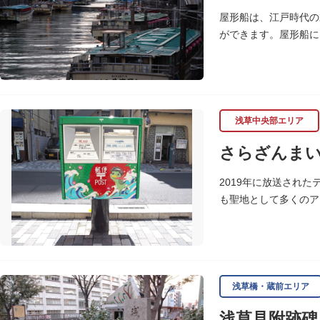
屋形船は、江戸時代の
ができます。屋形船に
るコースがあります。
浅草中央部エリア
さらざんま
2019年に放送され
も聖地として多くのア
に設置されました。
<「さらざんまい」監
「実在する風景を舞台
のシンボルとしてい
浅草橋・蔵前エリア
設置年月日:令和3年3月
浅草見附跡碑