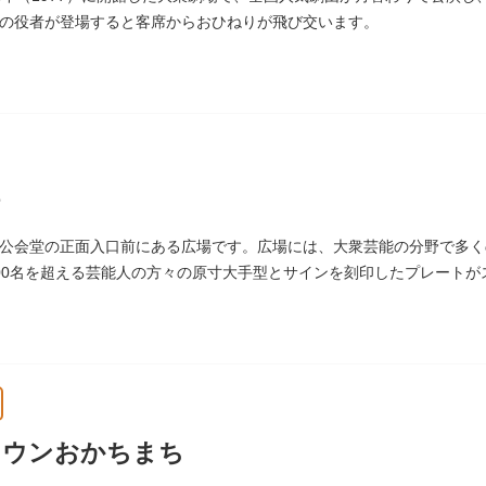
の役者が登場すると客席からおひねりが飛び交います。
公会堂の正面入口前にある広場です。広場には、大衆芸能の分野で多く
00名を超える芸能人の方々の原寸大手型とサインを刻印したプレート
しまれています。
タウンおかちまち