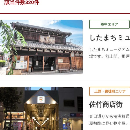
該当件数320件
谷中エリア
したまちミュ
したまちミュージアム
場です。前土間、揚戸
枡、樽や徳利、宣伝用
上野・御徒町エリア
佐竹商店街
春日通りから清洲橋通
屋敷跡に見せ物小屋、