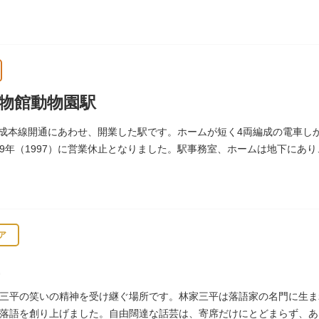
から親しまれている魅力的な商店街です。
物館動物園駅
に京成本線開通にあわせ、開業した駅です。ホームが短く4両編成の電車
9年（1997）に営業休止となりました。駅事務室、ホームは地下にあ
物を見ることができます。
ア
三平の笑いの精神を受け継ぐ場所です。林家三平は落語家の名門に生ま
落語を創り上げました。自由闊達な話芸は、寄席だけにとどまらず、あ