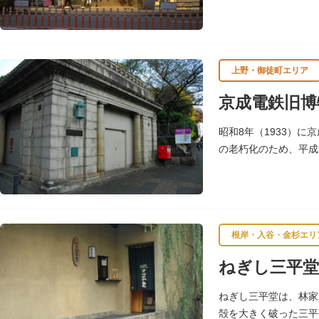
イベントを行い、住民
上野・御徒町エリア
京成電鉄旧博
昭和8年（1933）
の老朽化のため、平成
観では入口にあたる建
根岸・入谷・金杉エリ
ねぎし三平堂
ねぎし三平堂は、林家
殻を大きく破った三平