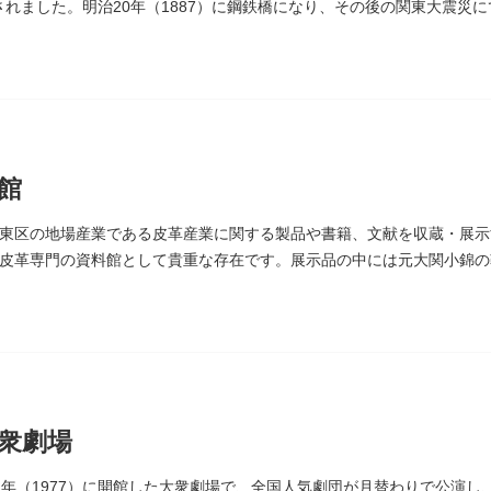
設されました。明治20年（1887）に鋼鉄橋になり、その後の関東大震災
館
東区の地場産業である皮革産業に関する製品や書籍、文献を収蔵・展示す
皮革専門の資料館として貴重な存在です。展示品の中には元大関小錦の
衆劇場
2年（1977）に開館した大衆劇場で、全国人気劇団が月替わりで公演