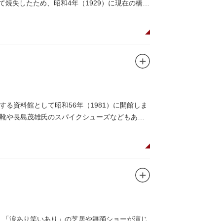
にて焼失したため、昭和4年（1929）に現在の橋が
る資料館として昭和56年（1981）に開館しま
靴や長島茂雄氏のスパイクシューズなどもあり
し、「涙あり笑いあり」の芝居や舞踊ショーが演じ