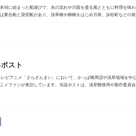
末頃に始まった船遊びで、水の流れや川面を渡る風とともに料理を味わ
は乗合船と貸切船があり、浅草橋や柳橋をはじめ月島、浜松町などの発
いポスト
たテレビアニメ「さらざんまい」において、かっぱ橋周辺や浅草地域を中
ニメファンが来訪しています。当該ポストは、浅草郵便局や製作委員会
督の幾原邦彦氏のコメント>
として制作したキャラクターたちが、このような形で地域の方々にも受
ただければスタッフ一同、幸いです。」
10日