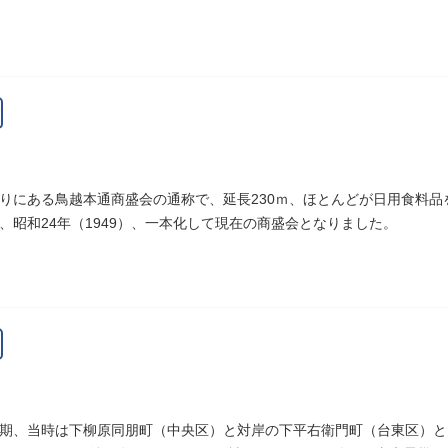
て、いつまでも日本人の心に残っています。
りにある鳥越本通商盛会の通称で、延長230ｍ、ほとんどが日用食料
、昭和24年（1949）、一本化して現在の商盛会となりました。
期、当時は下柳原同朋町（中央区）と対岸の下平右衛門町（台東区）と