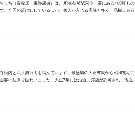
ちまち（貴金属・宝飾店街）は、JR御徒町駅東側一帯にある400軒も
す。全国の店に卸しているほか、個人が入れる店舗も多く、品揃えも豊
り
寺境内と六区興行街を結んでいます。最盛期の大正末期から昭和初期に
山客の往来で賑わいました。大正7年には沿道に露店が許可され、現在
続いています。