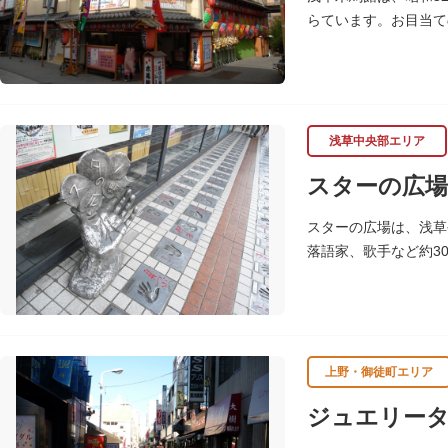
らています。お目当て
浅草中央部エリア
スターの広場
スターの広場は、浅草
落語家、歌手など約3
れ、多くのファンに親
上野・御徒町エリア
ジュエリー