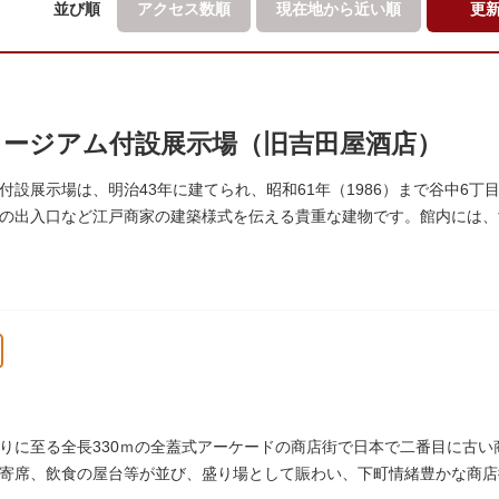
並び順
アクセス数順
現在地から
近い順
更
ージアム付設展示場（旧吉田屋酒店）
付設展示場は、明治43年に建てられ、昭和61年（1986）まで谷中6
の出入口など江戸商家の建築様式を伝える貴重な建物です。館内には、
ポスターなどの資料を展示しています。
りに至る全長330ｍの全蓋式アーケードの商店街で日本で二番目に古
寄席、飲食の屋台等が並び、盛り場として賑わい、下町情緒豊かな商店