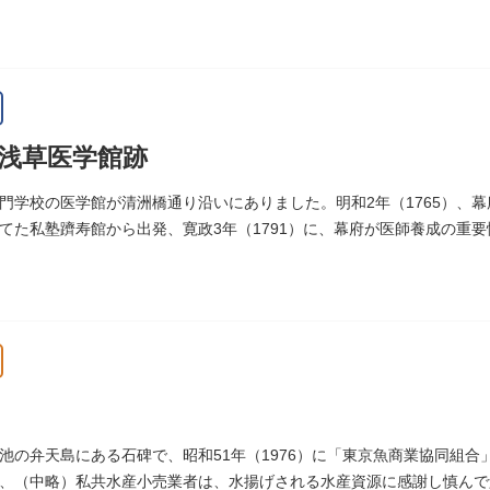
1978）に建てられました。
浅草医学館跡
門学校の医学館が清洲橋通り沿いにありました。明和2年（1765）、
てた私塾躋寿館から出発、寛政3年（1791）に、幕府が医師養成の重
（1806）、大火に遭い焼失しましたが、同年に旧向柳原一丁目に移転
トル、代々多紀家がその監督に当たり、天保14年（1843）には寄宿舎
など、江戸時代後期から明治維新に至る日本の医学振興に貢献しまし
旧躋寿館跡 浅草医学館跡」に関する案内板や説明版等は設置されてお
池の弁天島にある石碑で、昭和51年（1976）に「東京魚商業協同組
、（中略）私共水産小売業者は、水揚げされる水産資源に感謝し慎んで