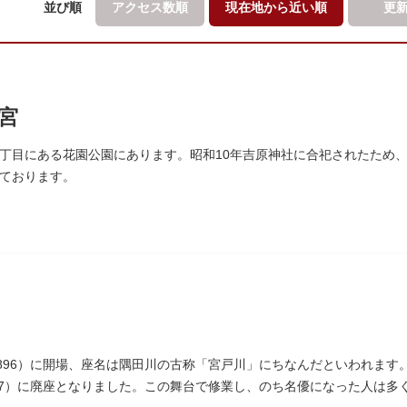
並び順
アクセス数順
現在地から
近い順
更
宮
丁目にある花園公園にあります。昭和10年吉原神社に合祀されたため
ております。
1896）に開場、座名は隅田川の古称「宮戸川」にちなんだといわれます。
937）に廃座となりました。この舞台で修業し、のち名優になった人は