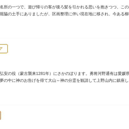
名所の一つで、遊び帰りの客が後ろ髪を引かれる思いを抱きつつ、この
堀脇の土手にありましたが、区画整理に伴い現在地に移され、今ある柳
ア
弘安の役（蒙古襲来1281年）にさかのぼります。勇将河野通有は愛媛
夢の中に神のお告げを得て大山～神の分霊を観請して上野山内に鎮座し
御用地となったために上野から浅草へ移転し、現在の地に至ります。