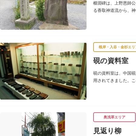
櫛淵碑は、上野恩師公
る香取神道流から、神
て徳川将軍直々の護衛
根岸・入谷・金杉エリ
硯の資料室
硯の資料室は、中国硯
用されてきました。こ
奥浅草エリア
見返り柳