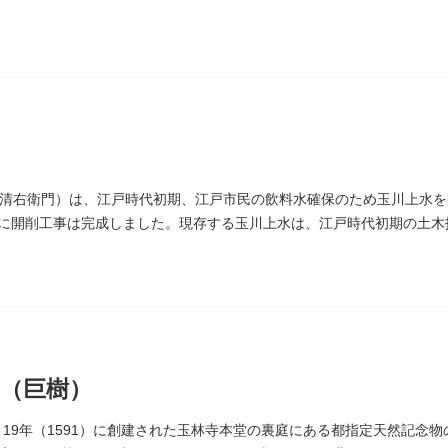
」とあります。
清右衛門）は、江戸時代初期、江戸市民の飲料水確保のため玉川上水を
4）に開削工事は完成しました。現存する玉川上水は、江戸時代初期の土
）にあります。
（巨樹）
 19年（1591）に創建された玉林寺本堂の裏庭にある都指定天然記念