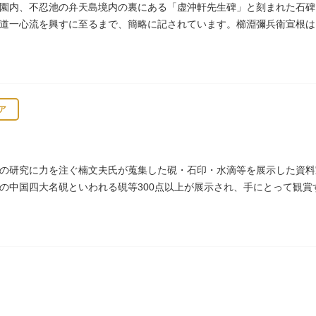
園内、不忍池の弁天島境内の裏にある「虚沖軒先生碑」と刻まれた石碑
道一心流を興すに至るまで、簡略に記されています。櫛淵彌兵衛宣根は
役として仕えました。
ア
の研究に力を注ぐ楠文夫氏が蒐集した硯・石印・水滴等を展示した資料
の中国四大名硯といわれる硯等300点以上が展示され、手にとって観賞