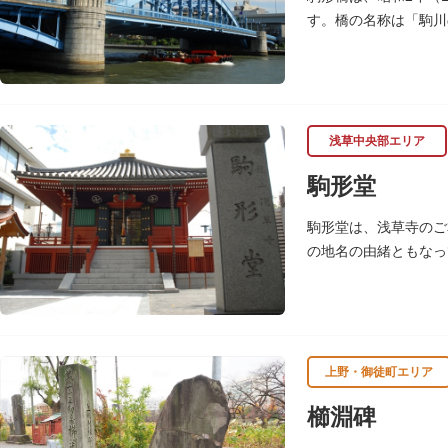
す。橋の名称は「駒川
浅草中央部エリア
駒形堂
駒形堂は、浅草寺のご
の地名の由緒ともなっ
魚介殺生禁断となり、
上野・御徒町エリア
櫛淵碑