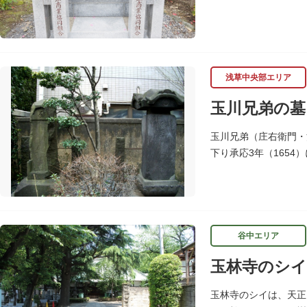
めこの塚を建立します
浅草中央部エリア
玉川兄弟の墓
玉川兄弟（庄右衛門・
下り承応3年（165
聖徳寺（しょうとくじ
谷中エリア
玉林寺のシイ
玉林寺のシイは、天正