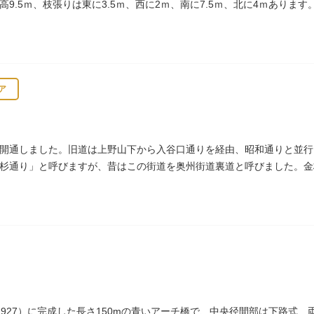
樹高9.5ｍ、枝張りは東に3.5ｍ、西に2ｍ、南に7.5ｍ、北に4ｍあり
ア
開通しました。旧道は上野山下から入谷口通りを経由、昭和通りと並行
杉通り」と呼びますが、昔はこの街道を奥州街道裏道と呼びました。金
曽木、それが金杉に変わったものとされています。
1927）に完成した長さ150mの青いアーチ橋で、中央径間部は下路式