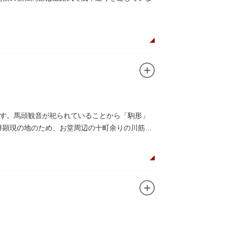
す。馬頭観音が祀られていることから「駒形」
本尊顕現の地のため、お堂周辺の十町余りの川筋は