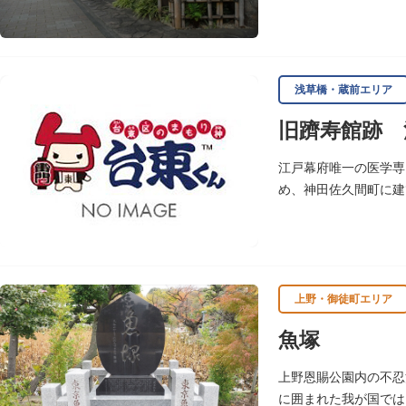
座跡之碑は昭和53年（
浅草橋・蔵前エリア
旧躋寿館跡 
江戸幕府唯一の医学専
め、神田佐久間町に建
大しました。文化3年
敷地は約7千平方メー
し、子弟育成をはかる
※現在、この場所に「
上野・御徒町エリア
魚塚
上野恩賜公園内の不忍
に囲まれた我が国では