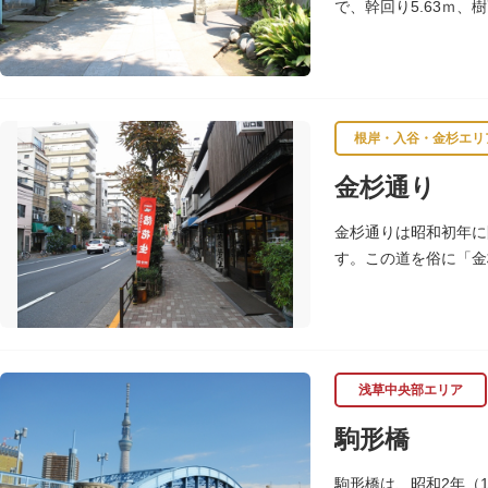
で、幹回り5.63ｍ、
方と見学します。
根岸・入谷・金杉エリ
金杉通り
金杉通りは昭和初年に
す。この道を俗に「金
物の姓から、初めは金
浅草中央部エリア
駒形橋
駒形橋は、昭和2年（