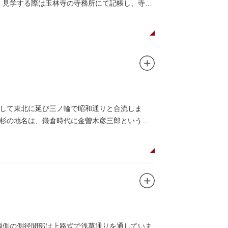
ます。見学する際は玉林寺の寺務所にて記帳し、寺の
して東北に延び三ノ輪で昭和通りと合流しま
杉の地名は、鎌倉時代に金曽木彦三郎という人
、両側の側径間部は上路式で浅草通りを通していま