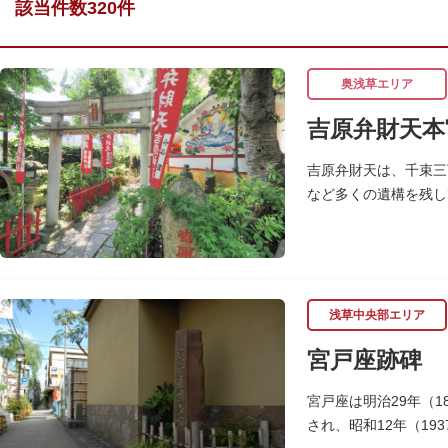
該当件数320件
奥浅草エリア
吉原弁財天本
吉原弁財天は、千束三
など多くの遺構を残し
浅草中央部エリア
宮戸座跡碑
宮戸座は明治29年（
され、昭和12年（1