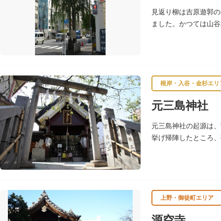
見返り柳は吉原遊郭の
ました。かつては山谷
根岸・入谷・金杉エリ
元三島神社
元三島神社の起源は、
挙げ帰陣したところ、
ら社領を受けますが、
上野・御徒町エリア
源空寺