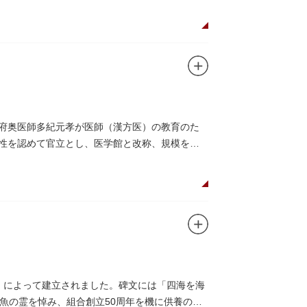
幕府奥医師多紀元孝が医師（漢方医）の教育のた
要性を認めて官立とし、医学館と改称、規模を拡
、再建されました。
を設けて全寮制とし、広く一般からも入学を許可
た。
りません。
合」によって建立されました。碑文には「四海を海
魚の霊を悼み、組合創立50周年を機に供養のた