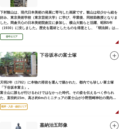
下村観山は、現代日本美術の発展に寄与した画家です。観山は幼少から絵を
好み、東京美術学校（東京芸術大学）に学び、卒業後、同校助教授となりま
した。岡倉天心の日本美術院創立に参加し、横山大観らと活躍、昭和5年
（1930）に没しました。歴史を題材としたものを得意とし、「弱法師」は代
表作です。お墓は安立寺（あんりゅうじ）にあります。
谷中エリア
下谷坂本の富士塚
天明2年（1782）に本物の溶岩を運んで築かれた、都内でも珍しい富士塚
「下谷坂本富士」。
富士山に誰もが行けるわけではなかった時代、その姿を伝えるべく作られ
た、直径約15m、高さ約6mのミニチュアの富士山が小野照崎神社の境内に
あります。
根岸・入谷・金杉エリア
一合目から順に十合目まで記されており、南無妙法と書かれた石碑や修験道
の開祖である役小角の像も残る等、神仏習合の名残が見て取れます。
先人の山守りの知恵によって今も当時の荘厳な姿を残していて、国の重要有
形民俗文化財に指定されています。
嘉納治五郎像