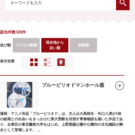
該当件数320件
現在地から
並び順
アクセス数順
更新順
近い順
表示切替
ブルーピリオドマンホール蓋
漫画・アニメ作品「ブルーピリオド」は、主人公の高校生・矢口八虎が1枚
の絵画との出会いをきっかけに美大受験を目指す青春物語を描いた作品であ
り、台東区の東京藝術大学をはじめ、上野恩賜公園や公園内の文化施設が舞
台として登場します。