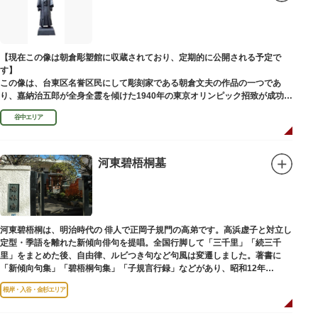
富士山に合わせて、お山開きが行われ、6月30日と1日には富士塚に登ること
ができます。
【Twitter】https://twitter.com/onoterupr
【現在この像は朝倉彫塑館に収蔵されており、定期的に公開される予定で
す】
この像は、台東区名誉区民にして彫刻家である朝倉文夫の作品の一つであ
り、嘉納治五郎が全身全霊を傾けた1940年の東京オリンピック招致が成功
（のちに返上）した、1936年に制作されました。
谷中エリア
朝倉文夫は、1907～1910年ころに嘉納と知り合ったと推察されます。その
後も縁があり、嘉納の人柄や骨格などを熟知していた朝倉は、嘉納の海外出
張中に本作を制作して周囲を驚かせました。しっかりした体幹を感じさせる
ポーズは、嘉納の柔道家としての「不動の姿勢」を意識したと思われます。
河東碧梧桐墓
河東碧梧桐は、明治時代の 俳人で正岡子規門の高弟です。高浜虚子と対立し
定型・季語を離れた新傾向俳句を提唱。全国行脚して「三千里」「続三千
里」をまとめた後、自由律、ルビつき句など句風は変遷しました。著書に
「新傾向句集」「碧梧桐句集」「子規言行録」などがあり、昭和12年
（1937）に没し、お墓は梅林寺（ばいりんじ）にあります。
根岸・入谷・金杉エリア