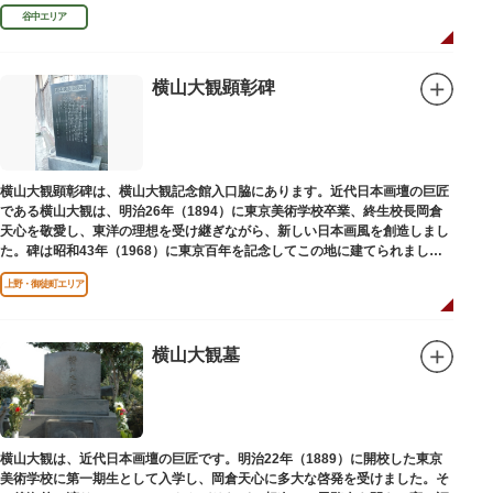
授として多くの文人を育て、慶応3年 （1867）に没しました。
谷中エリア
横山大観顕彰碑
横山大観顕彰碑は、横山大観記念館入口脇にあります。近代日本画壇の巨匠
である横山大観は、明治26年（1894）に東京美術学校卒業、終生校長岡倉
天心を敬愛し、東洋の理想を受け継ぎながら、新しい日本画風を創造しまし
た。碑は昭和43年（1968）に東京百年を記念してこの地に建てられまし
た。
上野・御徒町エリア
横山大観墓
横山大観は、近代日本画壇の巨匠です。明治22年（1889）に開校した東京
美術学校に第一期生として入学し、岡倉天心に多大な啓発を受けました。そ