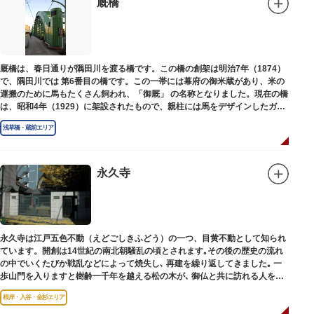
厩橋
厩橋は、春日通りが隅田川を渡る橋です。この橋の創架は明治7年（1874）
で、隅田川では 第6番目の橋です。この一帯には幕府の御米蔵があり、米の
運搬のために馬もたくさん飼われ、「御厩」 の名称となりました。現在の橋
は、昭和4年（1929）に架設されたもので、親柱には馬をデザインしたガラ
ス細工が組み込まれています。
浅草橋・蔵前エリア
永久寺
永久寺は江戸五色不動（えどごしきふどう）の一つ、目黄不動として知られ
ています。開創は14世紀の南北朝騒乱の頃とされます｡その後の歴史の流れ
の中でいくたびか戦乱などによって焼失し､ 再建を繰り返してきました｡ 一
歩山門を入りますと樹齢一千年を越える松の木が､ 御仏と共に訪れる人を静
かに迎えています｡
根岸・入谷・金杉エリア