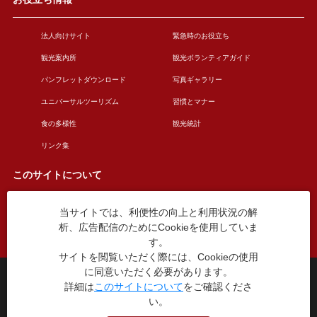
法人向けサイト
緊急時のお役立ち
観光案内所
観光ボランティアガイド
パンフレットダウンロード
写真ギャラリー
ユニバーサルツーリズム
習慣とマナー
食の多様性
観光統計
リンク集
このサイトについて
当サイトでは、利便性の向上と利用状況の解
このサイトについて
広告掲載について
析、広告配信のためにCookieを使用していま
お問い合わせ
す。
サイトを閲覧いただく際には、Cookieの使用
に同意いただく必要があります。
台東区役所観光課
詳細は
このサイトについて
をご確認くださ
〒110-8615 東京都台東区東上野4丁目5番6号
い。
TEL：03-5246-1151
（平日8:30〜17:15 土日祝休み）