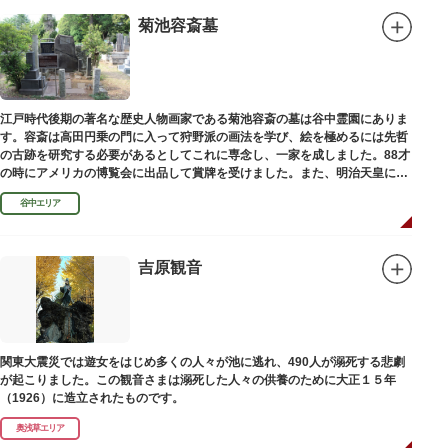
菊池容斎墓
江戸時代後期の著名な歴史人物画家である菊池容斎の墓は谷中霊園にありま
す。容斎は高田円乗の門に入って狩野派の画法を学び、絵を極めるには先哲
の古跡を研究する必要があるとしてこれに専念し、一家を成しました。88才
の時にアメリカの博覧会に出品して賞牌を受けました。また、明治天皇に
「日本画史」の称を賜りました。
谷中エリア
吉原観音
関東大震災では遊女をはじめ多くの人々が池に逃れ、490人が溺死する悲劇
が起こりました。この観音さまは溺死した人々の供養のために大正１５年
（1926）に造立されたものです。
奥浅草エリア