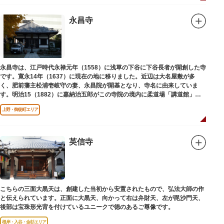
永昌寺
永昌寺は、江戸時代永禄元年（1558）に浅草の下谷に下谷長者が開創した寺
です。寛永14年（1637）に現在の地に移りました。近辺は大名屋敷が多
く、肥前藩主松浦壱岐守の妻、永昌院が開基となり、寺名に由来していま
す。明治15（1882）に嘉納治五郎がこの寺院の境内に柔道場「講道館」を
設立しました。
上野・御徒町エリア
英信寺
こちらの三面大黒天は、創建した当初から安置されたもので、弘法大師の作
と伝えられています。正面に大黒天、向かって右は弁財天、左が毘沙門天、
後部は宝珠形光背を付けているユニークで徳のあるご尊像です。
根岸・入谷・金杉エリア