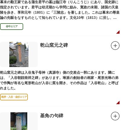
幕末の勤王家である蒲生君平の墓は臨江寺（りんこうじ）にあり、国史跡に
指定されています。君平は幼児期から学問に励み、寛政の末期、諸国の天皇
陵を歩き、享和元年（1801）に「三陵志」を著しました。これは幕末の尊皇
論の先駆をなすものとして知られています。文化10年（1813）に没し、高
山彦三郎や林子平と共に「寛政三奇人」の一人にあげられています。
谷中エリア
乾山窯元之碑
乾山窯元之碑は入谷鬼子母神（真源寺）側の交差点一郭にあります。隣に
は、「入谷朝顔発祥之碑」があります。琳派の創始者の画家・尾形光琳の弟
で作陶が有名な尾形乾山が入谷に窯を開き、その作品は「入谷乾山」と呼ば
れました。
根岸・入谷・金杉エリア
基角の句碑