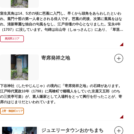
室生其角は14、5才の頃に芭蕉に入門し、早くから頭角をあらわしたといわ
れ、蕉門十哲の第一人者とされる俳人です。芭蕉の死後、次第に蕉風をはな
れ、清新華麗な独自の句風をなし、江戸俳壇の中心となりました。宝永4年
（1707）に没しています。句碑は出山寺（しゅっさんじ）にあり、「草茎を
つつむ葉もなき 雲間哉」と刻まれています。
奥浅草エリア
寄席発祥之地
下谷神社（したやじんじゃ）の境内に「寄席発祥之地」の石碑があります。
江戸時代寛政10年（1798）に馬喰町で櫛職人をしていた京屋又五郎（のち
の三笑亭可楽）が、素人噺家として入場料をとって興行を行ったことが、寄
席のはじまりだといわれています。
上野・御徒町エリア
ジュエリータウンおかちまち