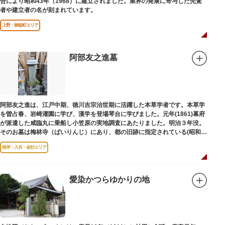
合により昭和43年（1968）に建立されました。業界の発展に寄与した先覚
者や建立者の名が刻まれています。
上野・御徒町エリア
阿部友之進墓
阿部友之進は、江戸中期、徳川吉宗治世期に活躍した本草学者です。本草学
を曽占春、岩崎灌園に学び、漢学を登場琴台に学びました。元年(1861)幕府
が派遣した咸臨丸に乗船し小笠原の実地調査にあたりました。明治３年没。
そのお墓は梅林寺（ばいりんじ）にあり、都の旧跡に指定されている(昭和３
年指定)。
根岸・入谷・金杉エリア
愛染かつらゆかりの地