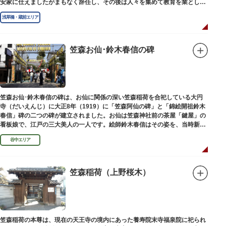
安家に仕えましたがまもなく辞任し、その後は人々を集めて教育を業としま
した。お墓は金竜寺（きんりゅうじ）境内にあります。
浅草橋・蔵前エリア
笠森お仙･鈴木春信の碑
笠森お仙･鈴木春信の碑は、お仙に関係の深い笠森稲荷を合祀している大円
寺（だいえんじ）に大正8年（1919）に「笠森阿仙の碑」と「錦絵開祖鈴木
春信」碑の二つの碑が建立されました。お仙は笠森神社前の茶屋「鍵屋」の
看板娘で、江戸の三大美人の一人です。絵師鈴木春信はその姿を、当時新し
い絵画様式である多色刷り版画「錦絵」に描きました。
谷中エリア
笠森稲荷（上野桜木）
笠森稲荷の本尊は、現在の天王寺の境内にあった養寿院末寺福泉院に祀られ