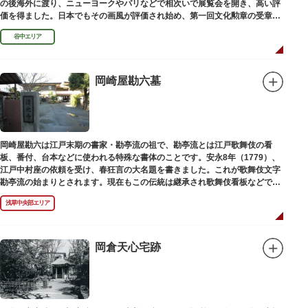
の後海外に渡り、ニューヨークやパリなどで相次いで展覧会を開き、高い評
価を得ました。日本でもその画風が評価され始め、第一回文化勲章の受章者
となりました。お墓は谷中霊園にあります。
谷中エリア
岡崎屋勘六墓
岡崎屋勘六は江戸末期の書家・勘亭流の祖で、勘亭流とは江戸歌舞伎の看
板、番付、台本などに使われる特殊な書体のことです。安永8年（1779）、
江戸中村座の依頼を受け、春狂言の大名題を書きました。これが歌舞伎文字
勘亭流の始まりとされます。現在もこの伝統は継承され歌舞伎看板などで使
われています。 お墓は清光寺（せいこうじ）境内にあります。
浅草中央部エリア
岡倉天心宅跡