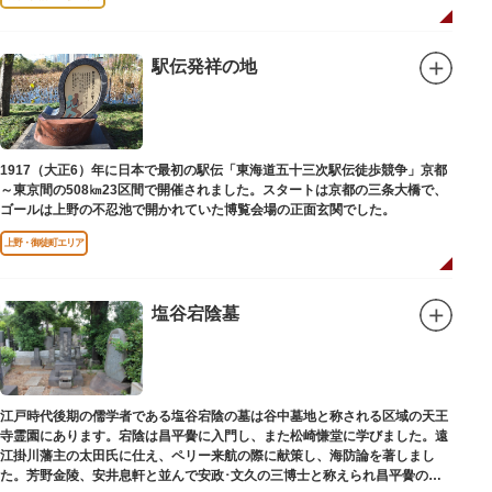
駅伝発祥の地
1917（大正6）年に日本で最初の駅伝「東海道五十三次駅伝徒歩競争」京都
～東京間の508㎞23区間で開催されました。スタートは京都の三条大橋で、
ゴールは上野の不忍池で開かれていた博覧会場の正面玄関でした。
上野・御徒町エリア
塩谷宕陰墓
江戸時代後期の儒学者である塩谷宕陰の墓は谷中墓地と称される区域の天王
寺霊園にあります。宕陰は昌平黌に入門し、また松崎慊堂に学びました。遠
江掛川藩主の太田氏に仕え、ペリー来航の際に献策し、海防論を著しまし
た。芳野金陵、安井息軒と並んで安政･文久の三博士と称えられ昌平黌の教