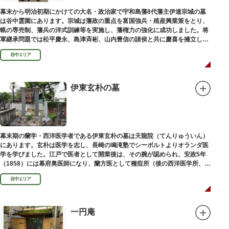
幕末から明治初期にかけての大名・政治家で宇和島藩8代藩主伊達宗城の墓
は谷中霊園にあります。宗城は藩政の重点を富国強兵・殖産興業策をとり、
蝋の専売制、藩兵の洋式訓練等を実施し、藩権力の強化に成功しました。将
軍継承問題では松平慶永、島津斉彬、山内豊信の諸侯と共に慶喜を擁立し
（幕末の四賢候といわれます）幕政改革を志す一橋派の有力メンバーとなっ
谷中エリア
て活躍しました。
伊東玄朴の墓
幕末期の蘭学・西洋医学者である伊東玄朴の墓は天龍院（てんりゅういん）
にあります。玄朴は医学を志し、長崎の鳴滝塾でシーボルトよりオランダ医
学を学びました。江戸で医者として開業後は、その腕が認められ、安政5年
（1858）には幕府奥医師になり、蘭方医として種痘所（後の西洋医学所、現
東京大学医学部）の開設などに尽力し、明治4年（1871）72歳で没しまし
谷中エリア
た。
一円庵