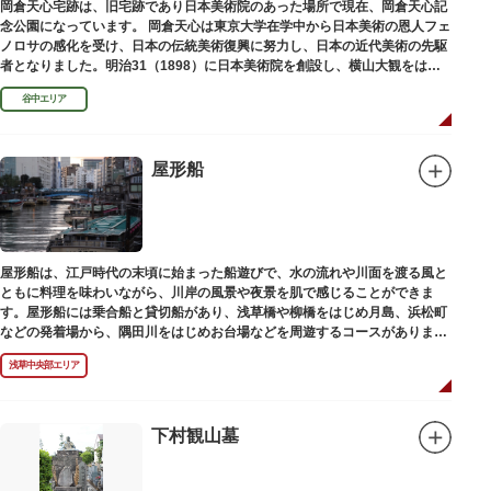
岡倉天心宅跡は、旧宅跡であり日本美術院のあった場所で現在、岡倉天心記
念公園になっています。 岡倉天心は東京大学在学中から日本美術の恩人フェ
ノロサの感化を受け、日本の伝統美術復興に努力し、日本の近代美術の先駆
者となりました。明治31（1898）に日本美術院を創設し、横山大観をはじ
め優れた画家を世に送り出しました。
谷中エリア
屋形船
屋形船は、江戸時代の末頃に始まった船遊びで、水の流れや川面を渡る風と
ともに料理を味わいながら、川岸の風景や夜景を肌で感じることができま
す。屋形船には乗合船と貸切船があり、浅草橋や柳橋をはじめ月島、浜松町
などの発着場から、隅田川をはじめお台場などを周遊するコースがありま
す。
浅草中央部エリア
下村観山墓