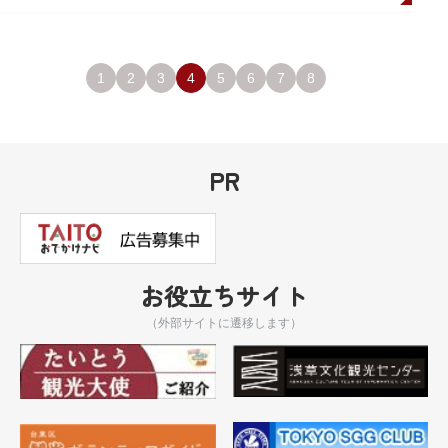
1
2
3
4
5
6
7
8
PR
お役立ちサイト
（外部サイトに遷移します）