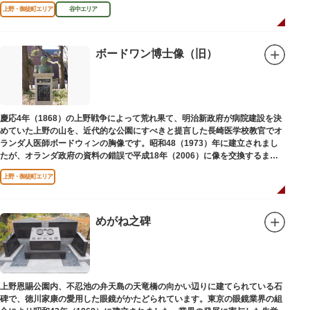
区にゆかりのある本作品を通して、新たな観光スポット創出による誘客促進
上野・御徒町エリア
谷中エリア
と区内観光客の回遊性向上を図るため、こちらのマンホール蓋を設置しまし
た。
設置年月日：令和4年3月1日
ボードワン博士像（旧）
慶応4年（1868）の上野戦争によって荒れ果て、明治新政府が病院建設を決
めていた上野の山を、近代的な公園にすべきと提言した長崎医学校教官でオ
ランダ人医師ボードウィンの胸像です。昭和48（1973）年に建立されまし
たが、オランダ政府の資料の錯誤で平成18年（2006）に像を交換するまで
は博士の弟の像でした。
上野・御徒町エリア
めがね之碑
上野恩賜公園内、不忍池の弁天島の天竜橋の向かい辺りに建てられている石
碑で、徳川家康の愛用した眼鏡がかたどられています。東京の眼鏡業界の組