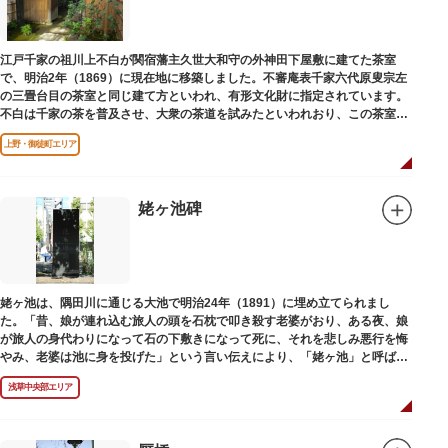
江戸千家の祖川上不白が関宿藩主久世大和守の外神田下屋敷に建てた茶室
で、明治2年（1869）に現在地に移築しました。不審庵表千家六代原叟宗左
の三畳台目の茶室と同じ建て方といわれ、有形文化財に指定されています。
不白は千家の茶を普及させ、大衆の茶道を試みたといわれおり、この茶室は
江戸千家を広める拠点となりました。
上野・御徒町エリア
姥ヶ池碑
姥ヶ池は、隅田川に通じる大池で明治24年（1891）に埋め立てられまし
た。「昔、娘が連れ込む旅人の頭を石枕で叩き殺す老婆がおり、ある夜、娘
が旅人の身代わりになって石の下敷きになって死に、それを悲しみ悪行を悔
やみ、老婆は池に身を投げた」という言い伝えにより、「姥ヶ池」と呼ばれ
ていました。その碑は花川戸公園内にあります。
浅草中央部エリア