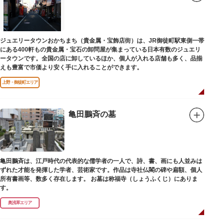
ジュエリータウンおかちまち（貴金属・宝飾店街）は、JR御徒町駅東側一帯
にある400軒もの貴金属・宝石の卸問屋が集まっている日本有数のジュエリ
ータウンです。全国の店に卸しているほか、個人が入れる店舗も多く、品揃
えも豊富で市価より安く手に入れることができます。
上野・御徒町エリア
亀田鵬斉の墓
亀田鵬斉は、江戸時代の代表的な儒学者の一人で、詩、書、画にも人並みは
ずれた才能を発揮した学者、芸術家です。作品は寺社仏閣の碑や扁額、個人
所有書画等、数多く存在します。 お墓は称福寺（しょうふくじ）にありま
す。
奥浅草エリア