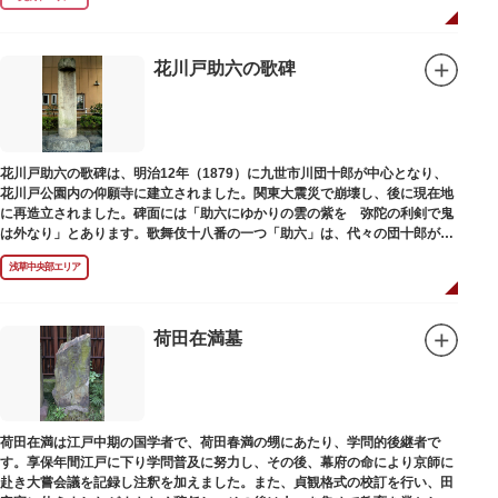
花川戸助六の歌碑
花川戸助六の歌碑は、明治12年（1879）に九世市川団十郎が中心となり、
花川戸公園内の仰願寺に建立されました。関東大震災で崩壊し、後に現在地
に再造立されました。碑面には「助六にゆかりの雲の紫を 弥陀の利剣で鬼
は外なり」とあります。歌舞伎十八番の一つ「助六」は、代々の団十郎が伝
えていますが、助六の実像は不明です。
浅草中央部エリア
荷田在満墓
荷田在満は江戸中期の国学者で、荷田春満の甥にあたり、学問的後継者で
す。享保年間江戸に下り学問普及に努力し、その後、幕府の命により京師に
赴き大嘗会議を記録し注釈を加えました。また、貞観格式の校訂を行い、田