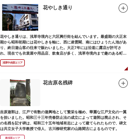
花やしき通り
花やしき通りは、浅草寺境内と六区興行街を結んでいます。最盛期の大正末
期から昭和初期には花やしきを軸に、西に凌雲閣、南にはひょうたん池があ
り、終日遊山客の往来で賑わいました。大正7年には沿道に露店が許可さ
れ、現在でも衣裳屋や用品店、飲食店が多く、浅草寺境内まで趣のある町並
みが続いています。
浅草中央部エリア
花吉原名残碑
吉原遊郭は、江戸で有数の遊興地として繁栄を極め、華麗な江戸文化の一翼
を担いました。昭和三十三年売春防止法の成立によって遊郭は廃止され、そ
の名残を記す碑は、昭和三十五年地域有志によって建てられたもので、碑文
は共立女子大学教授で俳人、古川柳研究家の山路閑古によるものです。
奥浅草エリア