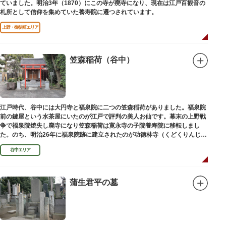
ていました。明治3年（1870）にこの寺が廃寺になり、現在は江戸百観音の
札所として信仰を集めていた養寿院に遷つされています。
上野・御徒町エリア
笠森稲荷（谷中）
江戸時代、谷中には大円寺と福泉院に二つの笠森稲荷がありました。福泉院
前の鍵屋という水茶屋にいたのが江戸で評判の美人お仙です。幕末の上野戦
争で福泉院焼失し廃寺になり笠森稲荷は寛永寺の子院養寿院に移転しまし
た。のち、明治26年に福泉院跡に建立されたのが功徳林寺（くどくりんじ）
で、明治末期には稲荷社が祀られました。
谷中エリア
蒲生君平の墓