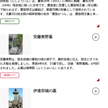
自性院（じしょういん）は、慶長16年（1611）に神田に創建、慶安元年
（1648）現在地に移った古寺です。愛染堂に安置した愛染明王像（非公開）
で知られます。愛染明王は縁結び、家庭円満の対象として信仰されていま
す。文豪川口松太郎の昭和初期の名作「愛染かつら」は、愛染明王像と本堂
前にあった桂の古木にヒントを得た作品だといわれます。
谷中エリア
安藤東野墓
安藤東野は、荻生徂徠の最初の頃の弟子で、柳沢吉保に仕え、詩文にすぐれ
た才能を発揮しました。享保4年4月、37歳で没し、没後「東野遺稿」が刊行
されました。お墓は福寿院（ふくじゅいん）にあります。
奥浅草エリア
伊達宗城の墓