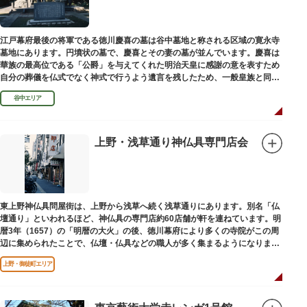
江戸幕府最後の将軍である徳川慶喜の墓は谷中墓地と称される区域の寛永寺
墓地にあります。円墳状の墓で、慶喜とその妻の墓が並んでいます。慶喜は
華族の最高位である「公爵」を与えてくれた明治天皇に感謝の意を表すため
自分の葬儀を仏式でなく神式で行うよう遺言を残したため、一般皇族と同じ
ような円墳が建てられました。
谷中エリア
上野・浅草通り神仏具専門店会
東上野神仏具問屋街は、上野から浅草へ続く浅草通りにあります。別名「仏
壇通り」といわれるほど、神仏具の専門店約60店舗が軒を連ねています。明
暦3年（1657）の「明暦の大火」の後、徳川幕府により多くの寺院がこの周
辺に集められたことで、仏壇・仏具などの職人が多く集まるようになりまし
た。
上野・御徒町エリア