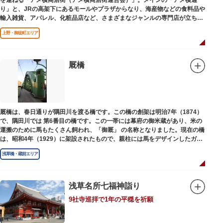
を連ねる「アメ横商店街（アメ横商店街連合会）」。メインの「アメ横通
り」と、JRの高架下にあるモールやプラザからなり、海産物などの食料品や
輸入雑貨、アパレル、化粧品店など、さまざまなジャンルの専門店が立ち並
んでいます。活気ある呼び込みが飛び交うなかで、店員さんとの会話も楽し
上野・御徒町エリア
みながら目玉商品や特価品を探せるのが魅力のひとつ。年末の叩き売りは風
物詩にもなっています。
アメ横のはじまりは、物資が底をついた第二次世界大戦後にできた闇市。多
厩橋
くの闇市が的屋の仕切りであったのに対して、アメ横は満州からの復員兵が
共同体となり連合会を結成。出店を統制し、商店街が形成されました。
当時、JR上野駅のすぐ南に発生した闇市は、飴を販売する屋台があったこと
から「アメヤ横丁（飴屋通り）」と呼ばれるように。反対側のJR御徒町付近
厩橋は、春日通りが隅田川を渡る橋です。この橋の創架は明治7年（1874）
には、アメリカ進駐軍の放出物資を販売する店ができたので「アメリカ横丁
で、隅田川では 第6番目の橋です。この一帯には幕府の御米蔵があり、米の
（アメリカ通り）」と呼ばれるようになりました。この2つのエリアが統合
運搬のために馬もたくさん飼われ、「御厩」 の名称となりました。現在の橋
され、今の「アメ横」になったと言われています。
は、昭和4年（1929）に架設されたもので、親柱には馬をデザインしたガラ
ス細工が組み込まれています。
浅草橋・蔵前エリア
浅草名所七福神詣り
9社寺巡拝で1年の平穏を祈願