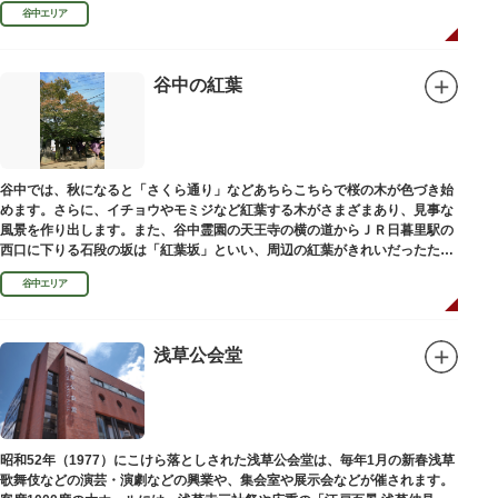
100mの桜並木や、霊園内に点在する大木なども見事です。
谷中エリア
谷中の紅葉
谷中では、秋になると「さくら通り」などあちらこちらで桜の木が色づき始
めます。さらに、イチョウやモミジなど紅葉する木がさまざまあり、見事な
風景を作り出します。また、谷中霊園の天王寺の横の道からＪＲ日暮里駅の
西口に下りる石段の坂は「紅葉坂」といい、周辺の紅葉がきれいだったため
このように命名されたという説があります。
谷中エリア
浅草公会堂
昭和52年（1977）にこけら落としされた浅草公会堂は、毎年1月の新春浅草
歌舞伎などの演芸・演劇などの興業や、集会室や展示会などが催されます。