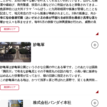
ことから、女性の様々な願いを叶えてくれるといわれています。ほかにも開
運や縁結び、商売繁盛、技芸の上達などのご利益があると崇敬されてきまし
た。
吉原神社には大河ドラマ「べらぼう」に九郎助稲荷や狐像が登場したことを
記念して、地元有志の方々から狐像が奉納されました。2体の狐像は、向か
春になると逢初桜（あいぞめさくら）と呼ばれるが枝垂れ桜が、見事な花を
って右の像が「逢（あい）」、左の像が「初（そめ）」と命名されていま
咲かせ人々を和ませます。毎年5月の例祭では神輿渡御が行われ、威勢の良
す。
い掛け声とともに各町は活気にあふれます。
奥浅草エリア
吉原弁財天は浅草名所七福神の一社・弁財天にあたり、七福神に関する授与
も年間を通して行われています。
妙亀塚
妙亀塚は妙亀塚公園という小さな公園の中にある塚です。このあたりは謡曲
「隅田川」で有名な妙亀尼とその子梅若丸の伝説の地で、小高い塚に板碑を
はめ込んだ供養塔が立っており、都の旧跡に指定されています。
この妙亀塚のある地は、かつて浅茅ヶ原と呼ばれた原野で、近くを奥州街道
が通じていました。妙亀塚は「梅若伝説」にちなんだ名称です。「梅若伝
奥浅草エリア
説」とは平安時代、吉田少将惟房の子・梅若が、信夫藤太という人買いにさ
らわれ、都から奥州へつれて行かれる途中、重い病にかかりこの地に捨てら
れ世を去りました。我が子を探し求めてはるばるこの地まで来た母親は、隅
田川岸で里人から梅若の死を知らされ、髪をおろして妙亀尼と称し庵を結ん
株式会社バンダイ本社
だ、という説話です。謡曲『隅田川』はこの伝説をもとにしています。