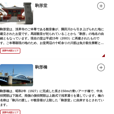
駒形堂
駒形堂は、浅草寺のご本尊である観音像が、隅田川から引き上げられた地に
建立されたお堂です。馬頭観音が祀られていることから「駒形」の地名の由
緒ともなっています。現在の堂は平成15年（2003）に再建されたもので
す。ご本尊顕現の地のため、お堂周辺の十町余りの川筋は魚介殺生禁断とな
り、戒殺碑が建立されました。
浅草中央部エリア
駒形橋
駒形橋は、昭和2年（1927）に完成した長さ150mの青いアーチ橋で、中央
径間部は下路式、両側の側径間部は上路式で浅草通りを通しています。橋の
名称は「駒川の渡し」や観音様が上陸した「駒形堂」に由来するとされてい
ます。
浅草中央部エリア