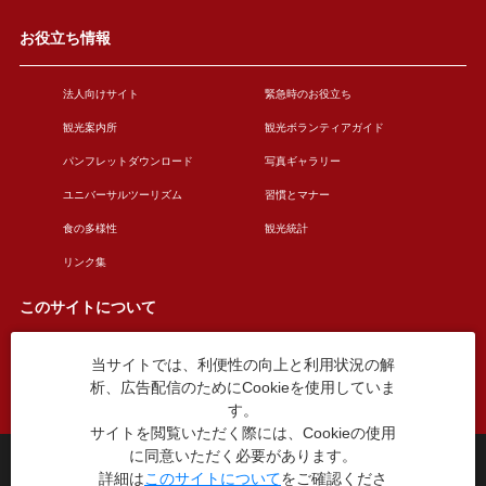
お役立ち情報
法人向けサイト
緊急時のお役立ち
観光案内所
観光ボランティアガイド
パンフレットダウンロード
写真ギャラリー
ユニバーサルツーリズム
習慣とマナー
食の多様性
観光統計
リンク集
このサイトについて
当サイトでは、利便性の向上と利用状況の解
このサイトについて
広告掲載について
析、広告配信のためにCookieを使用していま
お問い合わせ
す。
サイトを閲覧いただく際には、Cookieの使用
に同意いただく必要があります。
台東区役所観光課
詳細は
このサイトについて
をご確認くださ
〒110-8615 東京都台東区東上野4丁目5番6号