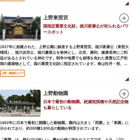
います。戦火を免れた輪王寺門跡御本坊表門、徳川将軍霊廟勅額門など重要
文化財も多く有し、歴史の重みを今に伝える寺院です。
清水観音堂の舞台前に復元された「月の松」は、浮世絵師歌川広重の「名所
上野東照宮
江戸百景」にも描かれていることで有名。丸い形の松から不忍池辯天堂を見
国指定重要文化財。徳川家康公が祀られるパワ
下ろす風流な景観は、絶好のフォトスポットとなっています。
ースポット
東叡山（とうえいざん）という山号は、東の「比叡山延暦寺」を意味してお
り、比叡山や京都の有名寺院になぞらえて上野の山に数多くの堂舎が建立さ
1627年に創建された、上野公園に鎮座する上野東照宮。徳川家康公（東照大
れました。本尊は薬師瑠璃光如来（やくしるりこうにょらい）で、伝教大師
権現）、徳川吉宗公、徳川慶喜公を祭神とし、出世、勝利、健康長寿にご利
最澄が自ら彫ったと伝えられる秘仏です。徳川歴代将軍の祈祷寺と菩提寺を
益があるとされている神社です。戦争や地震でも崩壊を免れた貴重な江戸初
兼ね、御霊廟には6名の将軍が埋葬されています。
期の建築物として、国の重要文化財に指定されています。春は牡丹・桜、秋
は紅葉やダリア展、お正月は初詣や冬ぼたん鑑賞の地として、年間を通して
上野・御徒町エリア
国内外からの参拝者で賑わうスポットです。
贅沢に金箔が使われた豪華絢爛な金色殿（社殿）などの建造物は、三代将
軍・徳川家光公が、日光東照宮までお参りに行けない江戸の人々のために建
上野動物園
てられたそう。社殿内部は文化財保護のため通常は非公開ですが、特別公開
日本で最初の動物園。絶滅危惧種や天然記念物
が実施されることもあるので、拝観を申し込んでみてはいかがでしょうか。
も暮らしている
授与所では、期間・数量限定のお守りや御朱印も授与されているので要チェ
ック。手塚治虫のユニコのお守りなど愛らしいものがありますよ。
1882年に日本で最初に開園した動物園。園内は大きく「西園」と「東園」に
分かれており、約300種3,000点の動物が飼育されています。
「東園」は、都心では珍しい、豊かな緑に溢れたエリアです。トラ、ゾウな