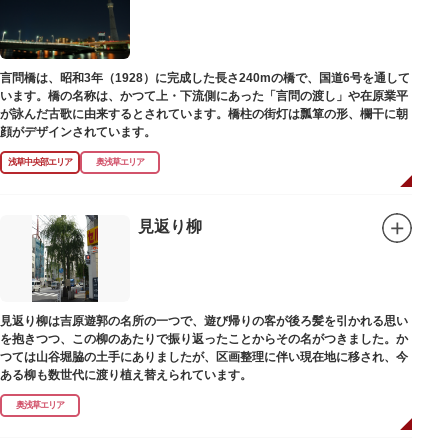
言問橋は、昭和3年（1928）に完成した長さ240mの橋で、国道6号を通して
います。橋の名称は、かつて上・下流側にあった「言問の渡し」や在原業平
が詠んだ古歌に由来するとされています。橋柱の街灯は瓢箪の形、欄干に朝
顔がデザインされています。
浅草中央部エリア
奥浅草エリア
見返り柳
見返り柳は吉原遊郭の名所の一つで、遊び帰りの客が後ろ髪を引かれる思い
を抱きつつ、この柳のあたりで振り返ったことからその名がつきました。か
つては山谷堀脇の土手にありましたが、区画整理に伴い現在地に移され、今
ある柳も数世代に渡り植え替えられています。
奥浅草エリア