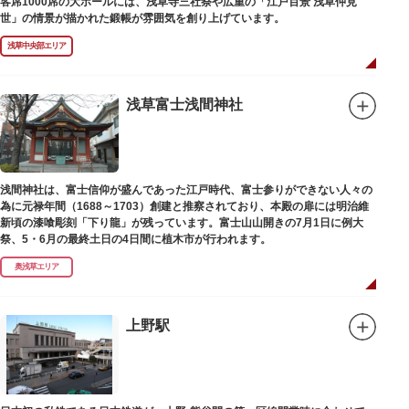
客席1000席の大ホールには、浅草寺三社祭や広重の「江戸百景 浅草仲見
世」の情景が描かれた鍛帳が雰囲気を創り上げています。
浅草中央部エリア
浅草富士浅間神社
浅間神社は、富士信仰が盛んであった江戸時代、富士参りができない人々の
為に元禄年間（1688～1703）創建と推察されており、本殿の扉には明治維
新頃の漆喰彫刻「下り龍」が残っています。富士山山開きの7月1日に例大
祭、5・6月の最終土日の4日間に植木市が行われます。
奥浅草エリア
上野駅