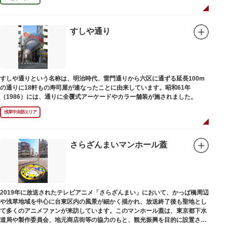
すしや通り
すしや通りという名称は、明治時代、雷門通りから六区に通ずる延長100m
の通りに18軒もの寿司屋が連なったことに由来しています。昭和61年
（1986）には、通りに全覆式アーケードやカラー舗装が施されました。
浅草中央部エリア
さらざんまいマンホール蓋
2019年に放送されたテレビアニメ「さらざんまい」において、かっぱ橋周辺
や浅草地域を中心に台東区内の風景が細かく描かれ、放送終了後も聖地とし
て多くのアニメファンが来訪しています。このマンホール蓋は、東京都下水
道局や製作委員会、地元商店街等の協力のもと、観光振興を目的に設置され