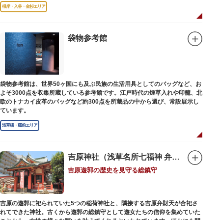
故郷松山より母と妹を呼び寄せ、結核に苦しみながらも34歳で亡くなるまで
根岸・入谷・金杉エリア
精力的に文学作品を創作し続けた場所でもあります。
1945（昭和20）年の空襲で焼失しましたが、その5年後、当時の間取りのま
ま再建され、現在の庵は東京都指定史跡として明治の雰囲気が体感できる魅
袋物参考館
力的な空間となっています。
子規が病室兼書斎にしていた「病牀六尺の間」などを復元しており、明治の
暮らしだけでなく創作の様子を偲ぶことができます。現在、一般のボランテ
ィア団体により大切に維持・保存されています。
袋物参考館は、世界50ヶ国にも及ぶ民族の生活用具としてのバッグなど、お
よそ3000点を収集所蔵している参考館です。江戸時代の煙草入れや印籠、北
欧のトナカイ皮革のバッグなど約300点を所蔵品の中から選び、常設展示し
ています。
浅草橋・蔵前エリア
吉原神社（浅草名所七福神 弁財天）
吉原遊郭の歴史を見守る総鎮守
吉原の遊郭に祀られていた5つの稲荷神社と、隣接する吉原弁財天が合祀さ
れてできた神社。古くから遊郭の総鎮守として遊女たちの信仰を集めていた