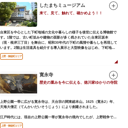
したまちミュージアム
来て、見て、触れて、確かめよう！！
台東区を中心とした下町地域の文化や暮らしの様子を後世に伝える博物館で
す。1階では、古い町並みや建物の面影が多く残されていた台東区坂本
（現・根岸三丁目）を舞台に、昭和30年代の下町の風情や暮らしを再現して
います。2階は生活道具を紹介する導入展示と大型映像をはじめ、下町地域
の歴史や出来事をたどることのできる資料を展示しています。また3階には
上野・御徒町エリア
企画展示室と、道具や玩具を体験し、調べることができるしたまち情報コー
ナーがあります。
寛永寺
歴史の重みを今に伝える、徳川家ゆかりの寺院
上野公園一帯に広がる寛永寺は、天台宗の関東総本山。1625（寛永2）年、
天海大僧正（てんかいだいそうじょう）により創建されました。
江戸時代には、現在の上野公園一帯が寛永寺の境内でしたが、上野戦争でそ
の多くを焼失。現在は根本中堂をはじめ開山堂（両大師）、不忍池辯天堂、
上野・御徒町エリア
上野大仏（パゴダ）、輪王殿などの建造物が上野公園とその周辺に点在して