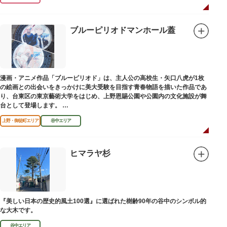
ブルーピリオドマンホール蓋
漫画・アニメ作品「ブルーピリオド」は、主人公の高校生・矢口八虎が1枚
の絵画との出会いをきっかけに美大受験を目指す青春物語を描いた作品であ
り、台東区の東京藝術大学をはじめ、上野恩賜公園や公園内の文化施設が舞
台として登場します。
区にゆかりのある本作品を通して、新たな観光スポット創出による誘客促進
上野・御徒町エリア
谷中エリア
と区内観光客の回遊性向上を図るため、こちらのマンホール蓋を設置しまし
た。
設置年月日：令和4年3月1日
ヒマラヤ杉
『美しい日本の歴史的風土100選』に選ばれた樹齢90年の谷中のシンボル的
な大木です。
谷中エリア