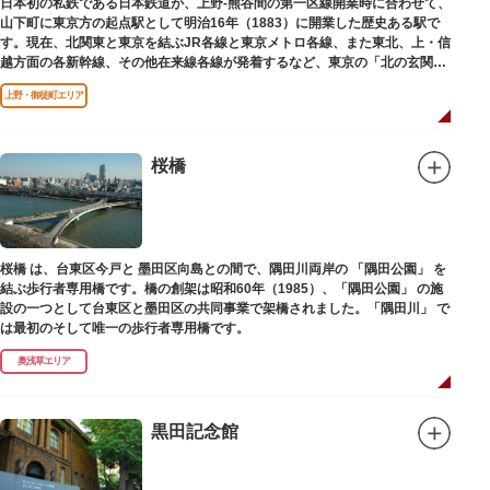
日本初の私鉄である日本鉄道が、上野-熊谷間の第一区線開業時に合わせて、
山下町に東京方の起点駅として明治16年（1883）に開業した歴史ある駅で
す。現在、北関東と東京を結ぶJR各線と東京メトロ各線、また東北、上・信
越方面の各新幹線、その他在来線各線が発着するなど、東京の「北の玄関
口」として機能しています。
上野・御徒町エリア
桜橋
桜橋 は、台東区今戸と 墨田区向島との間で、隅田川両岸の 「隅田公園」 を
結ぶ歩行者専用橋です。橋の創架は昭和60年（1985）、「隅田公園」 の施
設の一つとして台東区と墨田区の共同事業で架橋されました。「隅田川」 で
は最初のそして唯一の歩行者専用橋です。
奥浅草エリア
黒田記念館