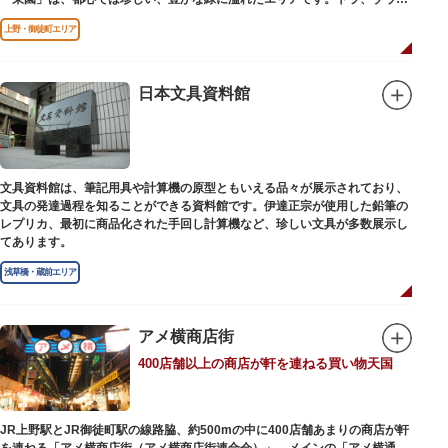
どが住む森エリアや、ホッキョクグマやアザラシが住む海エリアでは、水浴
上野・御徒町エリア
びなど迫力あるシーンが目撃できることもあります。国指定重要文化財の
「旧寛永寺五重塔」や藤堂高虎が建て1878（明治11）年に再建された
「閑々亭」などの歴史的建造物も見どころです。
日本文具資料館
一方「西園」は、蓮の名所としても知られる風光明媚な「不忍池」のほとり
に位置する区域。キリンやサイなどの人気動物をはじめ、アイアイや“動か
ない鳥”として話題のハシビロコウなどユニークな種も見られます。
子ども動物園「すてっぷ」では、小動物を間近で観察することを通じて、命
の大切さや生きものの魅力が学べる体験プログラムが実施されています。
文具資料館は、筆記用具や計算機の原型ともいえる品々が展示されており、
文具の発達過程を知ることができる資料館です。伊達正宗が使用した鉛筆の
歩き疲れたり、お腹が空いてきたら、園内にいくつかあるフードショップで
レプリカ、最初に商品化された手回し計算機など、珍しい文具が多数展示し
休憩しましょう。それぞれのお店で、動物たちをモチーフにした可愛いフー
てあります。
ドやスイーツが食べられます。オリジナルグッズを取り扱うギフトショップ
も必見です。
浅草橋・蔵前エリア
アメ横商店街
400店舗以上の商店が軒を連ねる買い物天国
JR上野駅とJR御徒町駅の線路脇、約500mの中に400店舗あまりの商店が軒