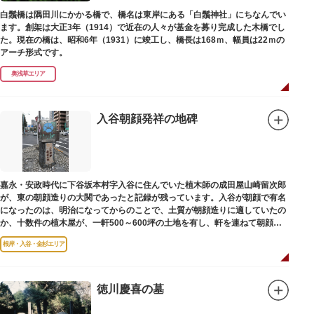
白鬚橋は隅田川にかかる橋で、橋名は東岸にある「白鬚神社」にちなんでい
ます。創架は大正3年（1914）で近在の人々が基金を募り完成した木橋でし
た。現在の橋は、昭和6年（1931）に竣工し、橋長は168ｍ、幅員は22ｍの
アーチ形式です。
奥浅草エリア
入谷朝顔発祥の地碑
嘉永・安政時代に下谷坂本村字入谷に住んでいた植木師の成田屋山崎留次郎
が、東の朝顔造りの大関であったと記録が残っています。入谷が朝顔で有名
になったのは、明治になってからのことで、土質が朝顔造りに適していたの
か、十数件の植木屋が、一軒500～600坪の土地を有し、軒を連ねて朝顔造
りをはじめました。
根岸・入谷・金杉エリア
徳川慶喜の墓