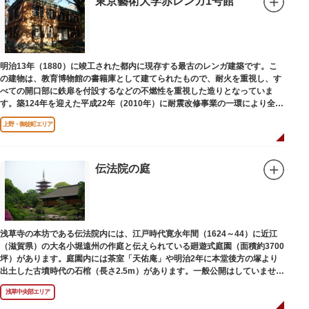
東京藝術大学赤レンガ1号館
明治13年（1880）に竣工された都内に現存する最古のレンガ建築です。こ
の建物は、教育博物館の書籍庫として建てられたもので、耐火を重視し、す
べての開口部に鉄扉を付設するなどの不燃性を重視した造りとなっていま
す。築124年を迎えた平成22年（2010年）に耐震改修事業の一環により全面
改修が施されました。
上野・御徒町エリア
伝法院の庭
浅草寺の本坊である伝法院内には、江戸時代寛永年間（1624～44）に近江
（滋賀県）の大名小堀遠州の作庭と伝えられている廻遊式庭園（面積約3700
坪）があります。庭園内には茶室「天佑庵」や明治2年に本堂後方の塚より
出土した古墳時代の石棺（長さ2.5m）があります。一般公開はしていません
が、不定期で特別公開されることがあります。
浅草中央部エリア