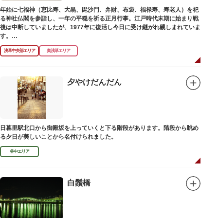
年始に七福神（恵比寿、大黒、毘沙門、弁財、布袋、福禄寿、寿老人）を祀
る神社仏閣を参詣し、一年の平穏を祈る正月行事。江戸時代末期に始まり戦
後は中断していましたが、1977年に復活し今日に受け継がれ親しまれていま
す。
浅草中央部エリア
奥浅草エリア
浅草名所七福神の特徴は福禄寿、寿老人が2社ずつあり、巡る社寺が9ヶ所あ
るところ。九は数の究み、鳩と言う字にも使われていて、鳩は「集まる」と
いう縁起の良い意味を持つ故事に由来しているそうです。福笹に各社寺の福
絵馬をつけ、色紙・福絵に御朱印をいただきながら巡拝しましょう。
夕やけだんだん
江戸文化発祥の地といわれる浅草には、観音様の境内を中心として広く各所
に名所・旧跡があります。七福神をめぐる途中、これらの名跡も訪ねながら
江戸文化の面影を偲んでみてはいかがでしょうか。
御利益にあやかりながらの散策は、福徳と心の安らぎを与えてくれることで
日暮里駅北口から御殿坂を上っていくと下る階段があります。階段から眺め
しょう。
る夕日が美しいことから名付けられました。
谷中エリア
白鬚橋