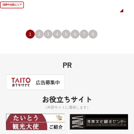
ました。
浅草中央部エリア
描かれているのは、主人公である矢逆一稀、久慈悠、陣内燕太の3人が、か
っぱ橋に封印されていた謎のカッパ型生命体“ケッピ”によって河童の姿に変
身させられた姿です。
設置年月日：令和3年4月13日
1
2
3
4
5
6
7
8
PR
お役立ちサイト
（外部サイトに遷移します）