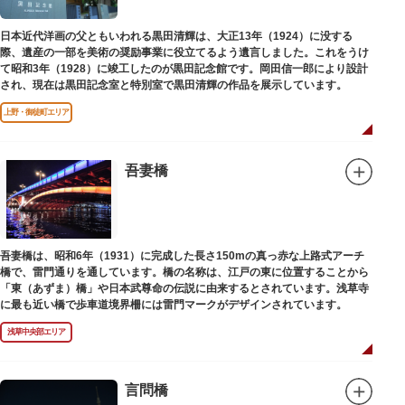
日本近代洋画の父ともいわれる黒田清輝は、大正13年（1924）に没する
際、遺産の一部を美術の奨励事業に役立てるよう遺言しました。これをうけ
て昭和3年（1928）に竣工したのが黒田記念館です。岡田信一郎により設計
され、現在は黒田記念室と特別室で黒田清輝の作品を展示しています。
上野・御徒町エリア
吾妻橋
吾妻橋は、昭和6年（1931）に完成した長さ150mの真っ赤な上路式アーチ
橋で、雷門通りを通しています。橋の名称は、江戸の東に位置することから
「東（あずま）橋」や日本武尊命の伝説に由来するとされています。浅草寺
に最も近い橋で歩車道境界柵には雷門マークがデザインされています。
浅草中央部エリア
言問橋