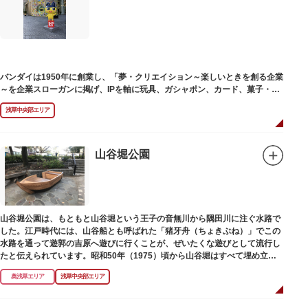
塚の上には板碑が祀られています。この板碑には「弘安十一年戊子五月二十
二日孝子敬白」と刻まれており、区内でも古いものです。しかし妙亀塚と板
碑との関係は、明らかではありません。
なお、隅田川の対岸、木母寺（墨田区堤通）境内には梅若にちなむ梅若塚
（都旧跡）があり、この妙亀塚と相対するものと考えられています。
バンダイは1950年に創業し、「夢・クリエイション～楽しいときを創る企業
～を企業スローガンに掲げ、IPを軸に玩具、ガシャポン、カード、菓子・食
品・食玩、アパレル、日用雑貨など、お客さまの身近で楽しんでいただける
浅草中央部エリア
エンターテインメントをお届けしています。
山谷堀公園
山谷堀公園は、もともと山谷堀という王子の音無川から隅田川に注ぐ水路で
した。江戸時代には、山谷船とも呼ばれた「猪牙舟（ちょきぶね）」でこの
水路を通って遊郭の吉原へ遊びに行くことが、ぜいたくな遊びとして流行し
たと伝えられています。昭和50年（1975）頃から山谷堀はすべて埋め立て
られて暗渠となり、細長い公園として生まれ変わりました。山谷堀公園に
奥浅草エリア
浅草中央部エリア
は、猪牙舟についての説明板も設置されています。