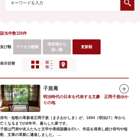
該当件数320件
現在地から
並び順
アクセス数順
更新順
近い順
表示切替
子規庵
明治時代の日本を代表する文豪 正岡子規ゆか
りの地
俳句・短歌の革新者正岡子規（まさおかしき）が、1894（明治27）年から
亡くなるまでの8年半、暮らした家です。
子規は門弟や友人たちと文学や美術談義を行い、作品を発表し続け俳句や短
歌、文章の革新に邁進しました。