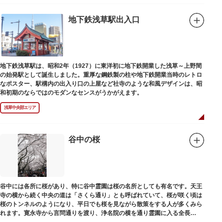
地下鉄浅草駅出入口
地下鉄浅草駅は、昭和2年（1927）に東洋初に地下鉄開業した浅草～上野間
の始発駅として誕生しました。重厚な鋼鉄製の柱や地下鉄開業当時のレトロ
なポスター、駅構内の出入り口の上屋など社寺のような和風デザインは、昭
和初期のならではのモダンなセンスがうかがえます。
浅草中央部エリア
谷中の桜
谷中には各所に桜があり、特に谷中霊園は桜の名所としても有名です。天王
寺の横から続く中央の道は「さくら通り」とも呼ばれていて、桜が咲く頃は
桜のトンネルのようになり、平日でも桜を見ながら散策をする人が多くみら
れます。寛永寺から言問通りを渡り、浄名院の横を通り霊園に入る全長