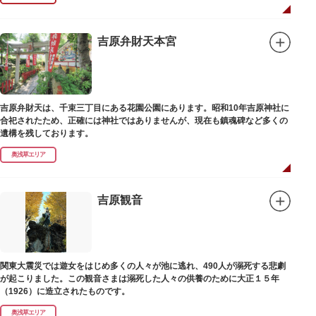
吉原弁財天本宮
吉原弁財天は、千束三丁目にある花園公園にあります。昭和10年吉原神社に
合祀されたため、正確には神社ではありませんが、現在も鎮魂碑など多くの
遺構を残しております。
奥浅草エリア
吉原観音
関東大震災では遊女をはじめ多くの人々が池に逃れ、490人が溺死する悲劇
が起こりました。この観音さまは溺死した人々の供養のために大正１５年
（1926）に造立されたものです。
奥浅草エリア