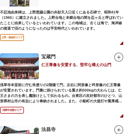
不忍池由来碑は、上野恩賜公園の弁財天入口近くにある石碑で、昭和41年
（1966）に建立されました。上野台地と本郷台地の間を忍ヶ丘と呼ばれてい
たことに由来しているといわれています。この地域は、古くは海で、海岸線
の後退で沼のようになったのは平安時代といわれています。
上野・御徒町エリア
宝蔵門
仁王尊像を安置する、堅牢な構えの山門
浅草寺本堂前に佇む朱塗りの2階建て門。左右に阿形像と吽形像の仁王尊像
が安置されています。門裏に掛けられている重さ約500kgの大わらじは、仁
王さまの力を表し魔除けとして伝わるもの。台東区の友好都市のひとつ、山
形県村山市の有志により奉納されました。また、小船町の大提灯や重厚感あ
ふれる吊灯篭も存在感を放ち、参拝客を迎えてくれます。
浅草中央部エリア
宝蔵門は、平安時代、武蔵守に任命された平公雅（たいらのきみまさ）によ
り、祈願成就の御礼として942年に建立されました。数度の火災を経て、現
在の門は1964年にホテルニューオオタニ創始者・大谷米太郎の寄進により本
法昌寺
瓦葺きで再建された（2007年チタン瓦に葺き替え）楼門です。上層部には仏