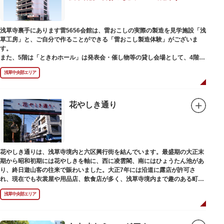
浅草寺裏手にあります雷5656会館は、雷おこしの実際の製造を見学施設「浅
草工房」と、ご自分で作ることができる「雷おこし製造体験」がございま
す。
また、5階は「ときわホール」は発表会・催し物等の貸し会場として、4階は
打合せなどでご利用いただける「貸しスペース」がございます。
浅草中央部エリア
花やしき通り
花やしき通りは、浅草寺境内と六区興行街を結んでいます。最盛期の大正末
期から昭和初期には花やしきを軸に、西に凌雲閣、南にはひょうたん池があ
り、終日遊山客の往来で賑わいました。大正7年には沿道に露店が許可さ
れ、現在でも衣裳屋や用品店、飲食店が多く、浅草寺境内まで趣のある町並
みが続いています。
浅草中央部エリア