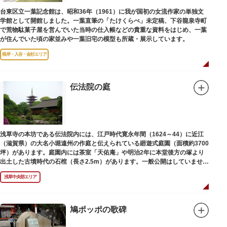
台東区立一葉記念館は、昭和36年（1961）に我が国初の女流作家の単独文
学館として開館しました。一葉直筆の「たけくらべ」未定稿、下谷龍泉寺町
で荒物駄菓子屋を営んでいた当時の仕入帳などの貴重な資料をはじめ、一葉
が住んでいた頃の家並みや一葉旧宅の模型も所蔵・展示しています。
根岸・入谷・金杉エリア
伝法院の庭
浅草寺の本坊である伝法院内には、江戸時代寛永年間（1624～44）に近江
（滋賀県）の大名小堀遠州の作庭と伝えられている廻遊式庭園（面積約3700
坪）があります。庭園内には茶室「天佑庵」や明治2年に本堂後方の塚より
出土した古墳時代の石棺（長さ2.5m）があります。一般公開はしていません
が、不定期で特別公開されることがあります。
浅草中央部エリア
鳩ポッポの歌碑