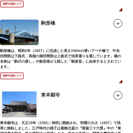
を再現する景観整備を進めてきました。
浅草中央部エリア
駒形橋
駒形橋は、昭和2年（1927）に完成した長さ150mの青いアーチ橋で、中央
径間部は下路式、両側の側径間部は上路式で浅草通りを通しています。橋の
名称は「駒川の渡し」や観音様が上陸した「駒形堂」に由来するとされてい
ます。
浅草中央部エリア
東本願寺
東本願寺は、天正19年（1591）神田に開創され、明暦の大火（1657）で浅
草に移転しました。江戸時代の様子は葛飾北斎の『富嶽三十六景』中の『東