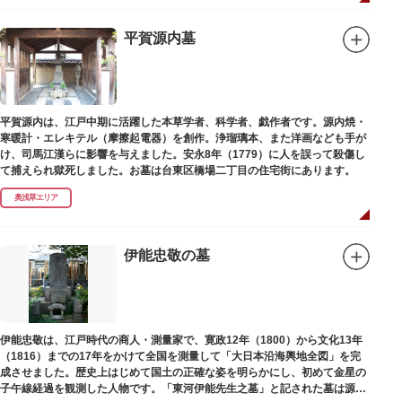
平賀源内墓
平賀源内は、江戸中期に活躍した本草学者、科学者、戯作者です。源内焼・
寒暖計・エレキテル（摩擦起電器）を創作。浄瑠璃本、また洋画なども手が
け、司馬江漢らに影響を与えました。安永8年（1779）に人を誤って殺傷し
て捕えられ獄死しました。お墓は台東区橋場二丁目の住宅街にあります。
奥浅草エリア
伊能忠敬の墓
伊能忠敬は、江戸時代の商人・測量家で、寛政12年（1800）から文化13年
（1816）までの17年をかけて全国を測量して「大日本沿海輿地全図」を完
成させました。歴史上はじめて国土の正確な姿を明らかにし、初めて金星の
子午線経過を観測した人物です。「東河伊能先生之墓」と記された墓は源空