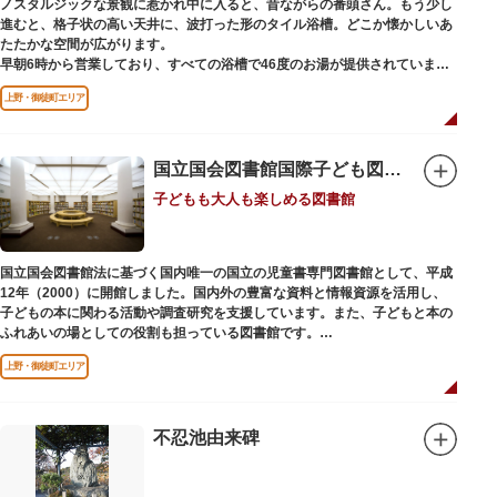
ノスタルジックな景観に惹かれ中に入ると、昔ながらの番頭さん。もう少し
進むと、格子状の高い天井に、波打った形のタイル浴槽。どこか懐かしいあ
たたかな空間が広がります。
早朝6時から営業しており、すべての浴槽で46度のお湯が提供されていま
す。常連の方々を魅了するのは早朝のこの少し熱めの温度のお湯と昔ながら
上野・御徒町エリア
の懐かしさでしょうか。
店頭の屋根瓦や格子型天井等も昭和から引き継がれてきている歴史あるもの
です。お立ち寄りの際は、有形文化財に指定されたその景観も、ぜひゆった
りとご覧ください。
国立国会図書館国際子ども図書館
子どもも大人も楽しめる図書館
国立国会図書館法に基づく国内唯一の国立の児童書専門図書館として、平成
12年（2000）に開館しました。国内外の豊富な資料と情報資源を活用し、
子どもの本に関わる活動や調査研究を支援しています。また、子どもと本の
ふれあいの場としての役割も担っている図書館です。
レンガ棟は、明治39年（1906）に建てられた帝国図書館の建物を保存・再
上野・御徒町エリア
利用しています。
不忍池由来碑