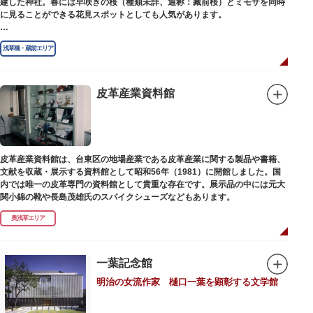
建した神社。春には早咲きの桜（種類未詳、通称：藏前桜）とミモザを同時
に見ることができる花見スポットとしても人気があります。
江戸時代には勧進大相撲の開催地としても知られ、3大強豪力士の谷風、小
浅草橋・蔵前エリア
野川、雷電などの名力士による幾多の名勝負が繰り広げられ大いに賑わいを
見せました。また、御神輿は昭和の名工・志布景彩（しふけいさい）による
もので、その華麗さから御神輿として初めて意匠登録されています。
皮革産業資料館
創建当初の社号は「石清水八幡宮」でしたが、1951年に「藏前神社」へと改
称しました。江戸城鬼門除の守護神ならびに徳川将軍家祈願所の一社として
尊崇され、社地は200石の朱印地を賜り、江戸を代表する名社のひとつに数
えられています。赤穂義士討ち入りの成功祈願や、落語の演目にある「元
犬」ゆかりの神社としても知られるパワースポットです。
皮革産業資料館は、台東区の地場産業である皮革産業に関する製品や書籍、
文献を収蔵・展示する資料館として昭和56年（1981）に開館しました。国
内では唯一の皮革専門の資料館として貴重な存在です。展示品の中には元大
関小錦の靴や長島茂雄氏のスパイクシューズなどもあります。
奥浅草エリア
一葉記念館
明治の女流作家 樋口一葉を顕彰する文学館