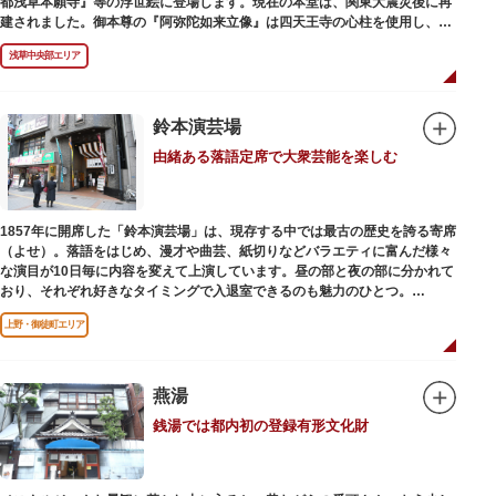
都浅草本願寺』等の浮世絵に登場します。現在の本堂は、関東大震災後に再
建されました。御本尊の『阿弥陀如来立像』は四天王寺の心柱を使用し、嘉
禄2年（1226）頃の作と伝わっています。また、梵鐘は寛永7年（1630）以
浅草中央部エリア
後のものと推定され、都内に現存する梵鐘の中では有数の風格を誇り、毎年
大晦日に除夜の鐘で一般開放します。（要予約）
鈴本演芸場
由緒ある落語定席で大衆芸能を楽しむ
1857年に開席した「鈴本演芸場」は、現存する中では最古の歴史を誇る寄席
（よせ）。落語をはじめ、漫才や曲芸、紙切りなどバラエティに富んだ様々
な演目が10日毎に内容を変えて上演しています。昼の部と夜の部に分かれて
おり、それぞれ好きなタイミングで入退室できるのも魅力のひとつ。
上演中は飲食も可能です。おすすめは売店で購入できる、お箸で切れるやわ
上野・御徒町エリア
らかさで有名な「上野 井泉本店」のかつサンド。お弁当やお菓子を食べたり
ビールを飲みながら、演目をお楽しみください。
燕湯
銭湯では都内初の登録有形文化財