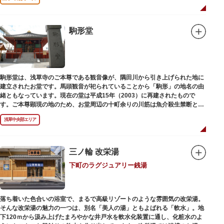
駒形堂
駒形堂は、浅草寺のご本尊である観音像が、隅田川から引き上げられた地に
建立されたお堂です。馬頭観音が祀られていることから「駒形」の地名の由
緒ともなっています。現在の堂は平成15年（2003）に再建されたもので
す。ご本尊顕現の地のため、お堂周辺の十町余りの川筋は魚介殺生禁断とな
り、戒殺碑が建立されました。
浅草中央部エリア
三ノ輪 改栄湯
下町のラグジュアリー銭湯
落ち着いた色合いの浴室で、まるで高級リゾートのような雰囲気の改栄湯。
そんな改栄湯の魅力の一つは、別名「美人の湯」ともよばれる「軟水」。地
下120ｍから汲み上げたまろやかな井戸水を軟水化装置に通し、化粧水のよ