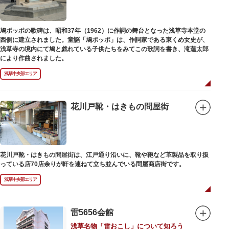
鳩ポッポの歌碑は、昭和37年（1962）に作詞の舞台となった浅草寺本堂の
西側に建立されました。童謡「鳩ポッポ」は、作詞家である東くめ女史が、
浅草寺の境内にて鳩と戯れている子供たちをみてこの歌詞を書き、滝蓮太郎
により作曲されました。
浅草中央部エリア
花川戸靴・はきもの問屋街
花川戸靴・はきもの問屋街は、江戸通り沿いに、靴や鞄など革製品を取り扱
っている店70店余りが軒を連ねて立ち並んでいる問屋商店街です。
浅草中央部エリア
雷5656会館
浅草名物「雷おこし」について知ろう