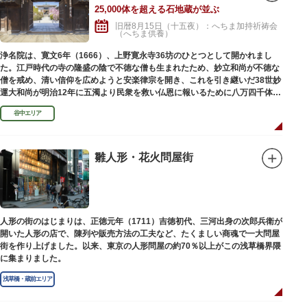
25,000体を超える石地蔵が並ぶ
旧暦8月15日（十五夜）：へちま加持祈祷会
（へちま供養）
浄名院は、寛文6年（1666）、上野寛永寺36坊のひとつとして開かれまし
た。江戸時代の寺の隆盛の陰で不徳な僧も生まれたため、妙立和尚が不徳な
僧を戒め、清い信仰を広めようと安楽律宗を開き、これを引き継いだ38世妙
運大和尚が明治12年に五濁より民衆を救い仏恩に報いるために八万四千体の
石地蔵建立を発願しました。現在では2万５千体を超える像が造立されてい
谷中エリア
ます。
雛人形・花火問屋街
人形の街のはじまりは、正徳元年（1711）吉徳初代、三河出身の次郎兵衛が
開いた人形の店で、陳列や販売方法の工夫など、たくましい商魂で一大問屋
街を作り上げました。以来、東京の人形問屋の約70％以上がこの浅草橋界隈
に集まりました。
浅草橋・蔵前エリア