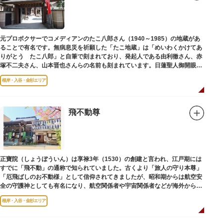
教の経典である『元版⼀切経（げんばんいっさいきょう）』や寺宝が収蔵さ
れています。
元プロボクサーでコメディアンのたこ八郎さん（1940～1985）の地蔵があ
ることで有名です。無病息災を祈願した「たこ地蔵」は「めいわくかけてあ
りがとう たこ八郎」と自筆で刻まれており、発起人である由利徹さん、赤
塚不二夫さん、山本晋也さんらの名前も刻まれています。日蓮聖人御開眼の
毘沙門天を奉安しています。
根岸・入谷・金杉エリア
飛不動尊
正寶院（しょうぼういん）は享禄3年（1530）の創建と言われ、江戸期には
すでに「飛不動」の通称で知られていました。古くより「旅人の守り本尊」
「厄飛ばしのお不動様」として信仰されてきましたが、昭和期からは航空安
全の守護神としても有名になり、航空関係者や宇宙関係者などが海外からも
多く参拝に訪れます。
根岸・入谷・金杉エリア