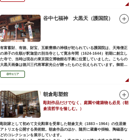
しかし、1868年（明治元年）に明治政府が発令した神仏分離令により、仏教
寺院である浅草寺には、この2柱の神さまの像を祀ることができなくなりま
した。そこで、浅草寺はこの2柱の像を浅草神社に遷座し、代わりに鎌倉の
鶴岡八幡宮にあった仏教の守護神である広目天（こうもくてん）と持国天
谷中七福神 大黒天（護国院）
（じこくてん）の像を二天門に安置。これに伴い、正式名称が随身門から二
天門に変更されました。
その後、第二次世界大戦により2柱の像は焼失。現在は、上野の寛永寺（か
んえいじ）の四代将軍徳川家綱霊廟にあった持国天と増長天（ぞうちょうて
ん）の像が祀られています。持国天と増長天は、四天王と呼ばれる仏さまと
有富蓄財、有徳、財宝、五穀豊穣の神様が祀られている護国院は、天海僧正
して知られていますが、四天王は仏教の守護神であることから武装した姿。
の弟子の生順が釈迦堂の別当寺として寛永年間（1624-1644）初期に創立し
どちらも、鎌倉時代以降に流行した複数の木材を組み合わせる技法「寄木
た寺で、当時は現在の東京国立博物館右手裏に位置していました。こちらの
造」により造られています。
大黒天画像は徳川三代将軍家光公が贈ったものと伝えられています。御前立
の大黒天木像は台東区文化財に指定されています。
谷中エリア
朝倉彫塑館
彫刻作品だけでなく、庭園や建築物も必見（朝
倉流哲学を愉しむ。）
彫刻家として初めて文化勲章を受章した朝倉文夫（1883～1964）の住居兼
アトリエを公開する美術館。朝倉作品のほか、随所に蔵書や掛軸、陶磁器な
どのコレクションを展示しています。