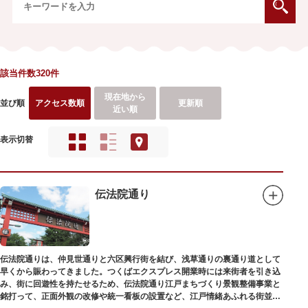
該当件数320件
現在地から
並び順
アクセス数順
更新順
近い順
表示切替
伝法院通り
伝法院通りは、仲見世通りと六区興行街を結び、浅草通りの裏通り道として
早くから賑わってきました。つくばエクスプレス開業時には来街者を引き込
み、街に回遊性を持たせるため、伝法院通り江戸まちづくり景観整備事業と
銘打って、正面外観の改修や統一看板の設置など、江戸情緒あふれる街並み