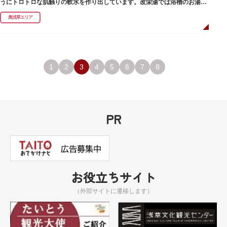
うにトロトロな肌触りの軟水を作り出しています。改栄湯では浴槽のお湯か
らカランのお湯まですべてが軟水。お風呂上がりにはお肌しっとり、髪の毛
奥浅草エリア
さらさらになれることまちがいなしです。お風呂の種類も多く、高濃度浸透
炭酸泉、シルキーバス、ジェットバス、サウナなど気分によって様々なお風
呂を楽しめます。
そしてお風呂上がりには、キンキンに冷えた生ビールやレモンサワーで乾杯
するもよし、改栄湯名物こだわりの生乳ソフトクリームを食べるのもよし、
どの年代の方々も、身も心も温まる幸せな空間となっています。オリジナル
1
2
3
4
5
6
7
8
グッズの販売もありますのでお立ち寄りの際にはぜひ覗いてみてください
ね。
PR
お役立ちサイト
（外部サイトに遷移します）