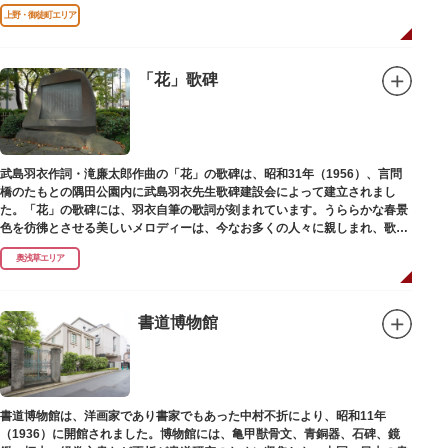
寺（げんくうじ）にあります。
上野・御徒町エリア
「花」歌碑
武島羽衣作詞・滝廉太郎作曲の「花」の歌碑は、昭和31年（1956）、言問
橋のたもとの隅田公園内に武島羽衣先生歌碑建設会によって建立されまし
た。「花」の歌碑には、羽衣自筆の歌詞が刻まれています。うららかな春景
色を彷彿とさせる美しいメロディーは、今なお多くの人々に親しまれ、歌い
つがれています。
奥浅草エリア
書道博物館
書道博物館は、洋画家であり書家でもあった中村不折により、昭和11年
（1936）に開館されました。博物館には、亀甲獣骨文、青銅器、石碑、鏡