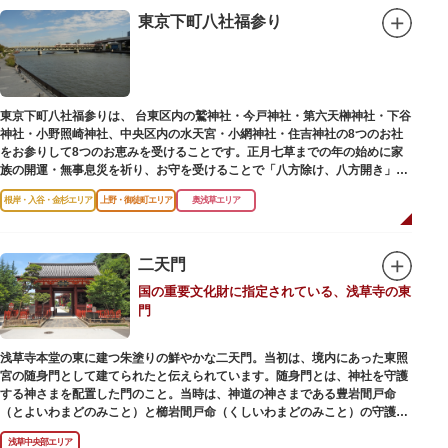
東京下町八社福参り
東京下町八社福参りは、 台東区内の鷲神社・今戸神社・第六天榊神社・下谷
神社・小野照崎神社、中央区内の水天宮・小網神社・住吉神社の8つのお社
をお参りして8つのお恵みを受けることです。正月七草までの年の始めに家
族の開運・無事息災を祈り、お守を受けることで「八方除け、八方開き」に
も通じます。
根岸・入谷・金杉エリア
上野・御徒町エリア
奥浅草エリア
二天門
国の重要文化財に指定されている、浅草寺の東
門
浅草寺本堂の東に建つ朱塗りの鮮やかな二天門。当初は、境内にあった東照
宮の随身門として建てられたと伝えられています。随身門とは、神社を守護
する神さまを配置した門のこと。当時は、神道の神さまである豊岩間戸命
（とよいわまどのみこと）と櫛岩間戸命（くしいわまどのみこと）の守護神
像が左右に祀られていました。
浅草中央部エリア