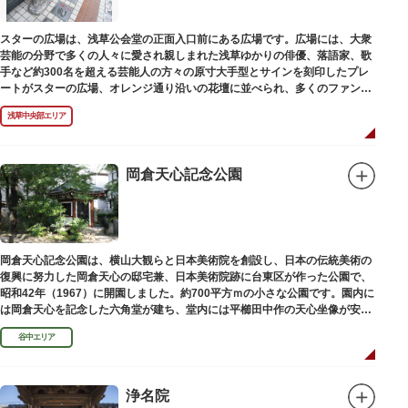
スターの広場は、浅草公会堂の正面入口前にある広場です。広場には、大衆
芸能の分野で多くの人々に愛され親しまれた浅草ゆかりの俳優、落語家、歌
手など約300名を超える芸能人の方々の原寸大手型とサインを刻印したプレ
ートがスターの広場、オレンジ通り沿いの花壇に並べられ、多くのファンに
親しまれています。
浅草中央部エリア
岡倉天心記念公園
岡倉天心記念公園は、横山大観らと日本美術院を創設し、日本の伝統美術の
復興に努力した岡倉天心の邸宅兼、日本美術院跡に台東区が作った公園で、
昭和42年（1967）に開園しました。約700平方ｍの小さな公園です。園内に
は岡倉天心を記念した六角堂が建ち、堂内には平櫛田中作の天心坐像が安置
されています。
谷中エリア
浄名院