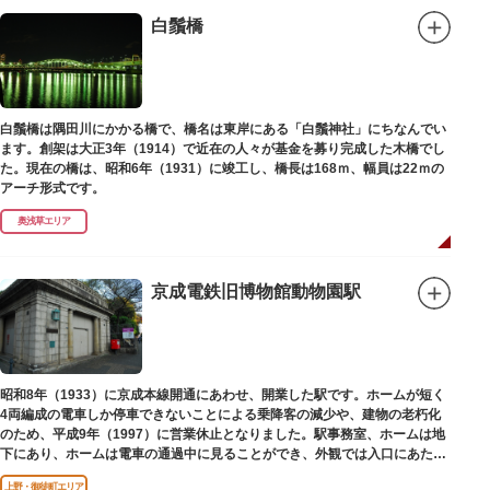
白鬚橋
白鬚橋は隅田川にかかる橋で、橋名は東岸にある「白鬚神社」にちなんでい
ます。創架は大正3年（1914）で近在の人々が基金を募り完成した木橋でし
た。現在の橋は、昭和6年（1931）に竣工し、橋長は168ｍ、幅員は22ｍの
アーチ形式です。
奥浅草エリア
京成電鉄旧博物館動物園駅
昭和8年（1933）に京成本線開通にあわせ、開業した駅です。ホームが短く
4両編成の電車しか停車できないことによる乗降客の減少や、建物の老朽化
のため、平成9年（1997）に営業休止となりました。駅事務室、ホームは地
下にあり、ホームは電車の通過中に見ることができ、外観では入口にあたる
建物を見ることができます。
上野・御徒町エリア