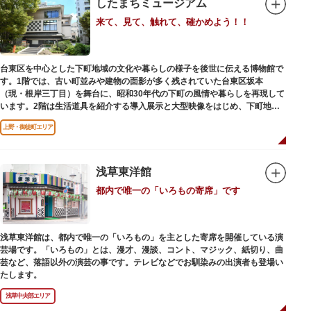
したまちミュージアム
来て、見て、触れて、確かめよう！！
台東区を中心とした下町地域の文化や暮らしの様子を後世に伝える博物館で
す。1階では、古い町並みや建物の面影が多く残されていた台東区坂本
（現・根岸三丁目）を舞台に、昭和30年代の下町の風情や暮らしを再現して
います。2階は生活道具を紹介する導入展示と大型映像をはじめ、下町地域
の歴史や出来事をたどることのできる資料を展示しています。また3階には
上野・御徒町エリア
企画展示室と、道具や玩具を体験し、調べることができるしたまち情報コー
ナーがあります。
浅草東洋館
都内で唯一の「いろもの寄席」です
浅草東洋館は、都内で唯一の「いろもの」を主とした寄席を開催している演
芸場です。「いろもの」とは、漫才、漫談、コント、マジック、紙切り、曲
芸など、落語以外の演芸の事です。テレビなどでお馴染みの出演者も登場い
たします。
浅草中央部エリア