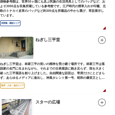
袋物参考館は、世界50ヶ国にも及ぶ民族の生活用具としてのバッグなど、お
よそ3000点を収集所蔵している参考館です。江戸時代の煙草入れや印籠、北
欧のトナカイ皮革のバッグなど約300点を所蔵品の中から選び、常設展示し
ています。
浅草橋・蔵前エリア
ねぎし三平堂
ねぎし三平堂は、林家三平の笑いの精神を受け継ぐ場所です。林家三平は落
語家の名門に生まれながら、それまでの古典落語に飽き足らず、殻を大きく
破った三平落語を創り上げました。自由闊達な話芸は、寄席だけにとどまら
ず、あらゆるメディアに進出し、神風タレント第一号、昭和の爆笑王とし
て、いつまでも日本人の心に残っています。
根岸・入谷・金杉エリア
スターの広場