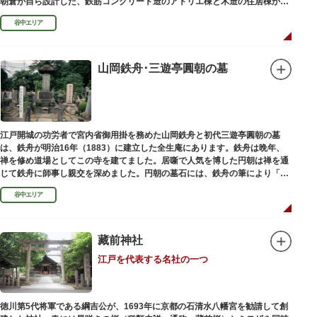
朝倉が自ら設計した、鉄筋コンクリート造のアトリエ棟と木造の住居棟から
なる建物は、異なる素材が違和感なく調和しています。広く門戸を開放し弟
谷中エリア
子を育成した「朝倉彫塑塾」の教育の場としても使われました。巨石と樹木
が濃密な空間を作り出す「五典の池」を中心とした中庭、日本における屋上
緑化の先駆けともいえる屋上庭園など、朝倉独自の美学や哲学、教育論も、
この建物に色濃く反映されています。
山岡鉄舟･三遊亭圓朝の墓
彫刻作品や芸術品を鑑賞する美術館という側面だけでなく、庭園や建築の価
値も感じられる施設です。朝倉の芸術思想の特質である自然観を表す庭園
は、その芸術上・観賞上の価値が評価され、敷地全体が「旧朝倉文夫氏庭
園」として国の名勝に指定されています。
江戸開城の功労者で宮内省御用掛を務めた山岡鉄舟と初代三遊亭圓朝の墓
は、鉄舟が明治16年（1883）に建立した全生庵にあります。鉄舟は晩年、
禅を修め道場としてこの寺を建てました。居噺で人気を博した円朝は禅を通
じて鉄舟に師事し親交を深めました。円朝の墓石には、鉄舟の筆により「三
遊亭円朝無舌居士」とあります。
谷中エリア
藏前神社
江戸を代表する名社の一つ
徳川第5代将軍である綱吉公が、1693年に京都の石清水八幡宮を勧請して創