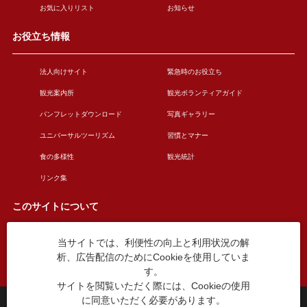
お気に入りリスト
お知らせ
お役立ち情報
法人向けサイト
緊急時のお役立ち
観光案内所
観光ボランティアガイド
パンフレットダウンロード
写真ギャラリー
ユニバーサルツーリズム
習慣とマナー
食の多様性
観光統計
リンク集
このサイトについて
当サイトでは、利便性の向上と利用状況の解
このサイトについて
広告掲載について
析、広告配信のためにCookieを使用していま
お問い合わせ
す。
サイトを閲覧いただく際には、Cookieの使用
に同意いただく必要があります。
台東区役所観光課