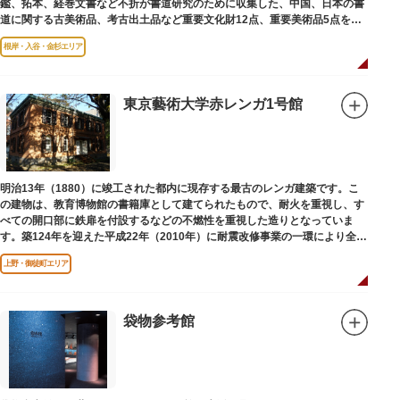
鑑、拓本、経巻文書など不折が書道研究のために収集した、中国、日本の書
道に関する古美術品、考古出土品など重要文化財12点、重要美術品5点を含
む約16000点が収蔵されています。
根岸・入谷・金杉エリア
東京藝術大学赤レンガ1号館
明治13年（1880）に竣工された都内に現存する最古のレンガ建築です。こ
の建物は、教育博物館の書籍庫として建てられたもので、耐火を重視し、す
べての開口部に鉄扉を付設するなどの不燃性を重視した造りとなっていま
す。築124年を迎えた平成22年（2010年）に耐震改修事業の一環により全面
改修が施されました。
上野・御徒町エリア
袋物参考館