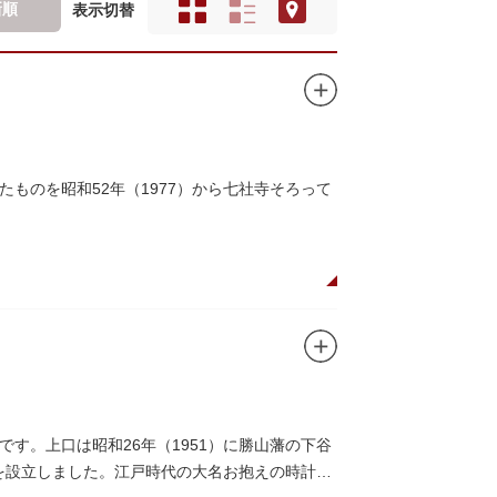
新順
表示切替
ものを昭和52年（1977）から七社寺そろって
す。上口は昭和26年（1951）に勝山藩の下谷
館を設立しました。江戸時代の大名お抱えの時計師