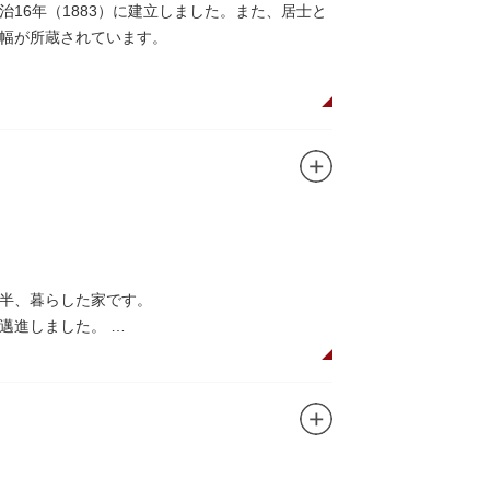
16年（1883）に建立しました。また、居士と
幅が所蔵されています。
年半、暮らした家です。
に邁進しました。
品を創作し続けた場所でもあります。
在の庵は東京都指定史跡として明治の雰囲気が体
創作の様子を偲ぶことができます。現在、一般