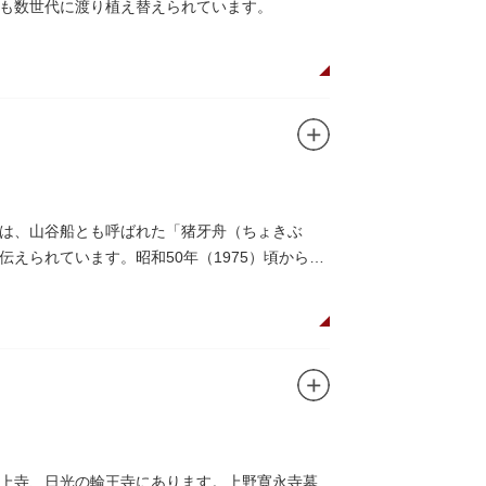
も数世代に渡り植え替えられています。
は、山谷船とも呼ばれた「猪牙舟（ちょきぶ
えられています。昭和50年（1975）頃から山
には、猪牙舟についての説明板も設置されてい
上寺、日光の輪王寺にあります。上野寛永寺墓