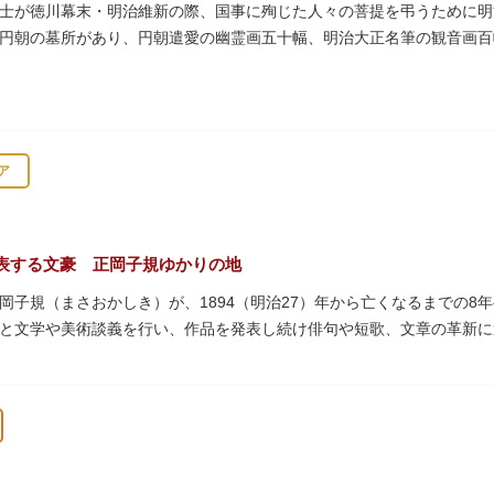
サービスもあるのでファミリーにもおすすめです。
士が徳川幕末・明治維新の際、国事に殉じた人々の菩提を弔うために明治
円朝の墓所があり、円朝遣愛の幽霊画五十幅、明治大正名筆の観音画百
の建物は、日本のモダニズム建築の巨匠・前川國男の設計。
作品も展示されています。
ア
表する文豪 正岡子規ゆかりの地
岡子規（まさおかしき）が、1894（明治27）年から亡くなるまでの8
と文学や美術談義を行い、作品を発表し続け俳句や短歌、文章の革新
呼び寄せ、結核に苦しみながらも34歳で亡くなるまで精力的に文学作
年の空襲で焼失しましたが、その5年後、当時の間取りのまま再建され、現
となっています。
ていた「病牀六尺の間」などを復元しており、明治の暮らしだけでなく