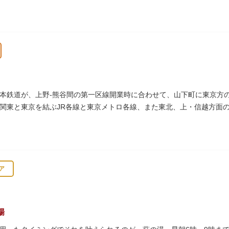
台時計、枕時計などが並びます。
本鉄道が、上野-熊谷間の第一区線開業時に合わせて、山下町に東京方の起
関東と東京を結ぶJR各線と東京メトロ各線、また東北、上・信越方面
として機能しています。
ア
場