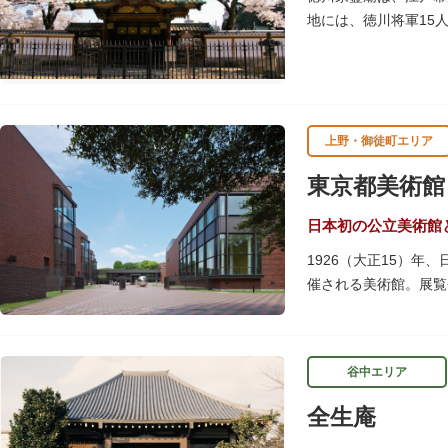
地には、徳川将軍15
物群は、昭和20年（1
上野・御徒町エリア
東京都美術館
日本初の公立美術館
1926（大正15）
催される美術館。展覧
しています。
レストランやミュージ
谷中エリア
ることができます。入
のスケジュールや観覧
全生庵
専門のスタッフに子供