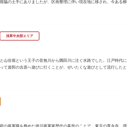
堀脇の土手にありましたが、区画整理に伴い現在地に移され、今ある柳
浅草中央部エリア
と山谷堀という王子の音無川から隅田川に注ぐ水路でした。江戸時代に
って遊郭の吉原へ遊びに行くことが、ぜいたくな遊びとして流行したと伝
られて暗渠となり、細長い公園として生まれ変わりました。山谷堀公園
府の将軍職を務めた徳川将軍家歴代の墓所のことで、東京の寛永寺、増