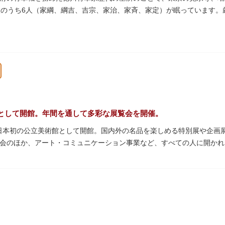
人のうち6人（家綱、綱吉、吉宗、家治、家斉、家定）が眠っています
945）の空襲で大部分を焼失しました。
として開館。年間を通して多彩な展覧会を開催。
年、日本初の公立美術館として開館。国内外の名品を楽しめる特別展や企
会のほか、アート・コミュニケーション事業など、すべての人に開かれ
アムショップも充実。開放的なガラス張りのレストランからは、美術館
館は無料で、レストランやミュージアムショップのみの利用も可能です
料等の詳細は公式サイトをご確認ください）。
を預け、ゆっくりと展覧会鑑賞を楽しめる託児サービス「パパママデー