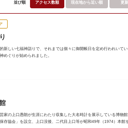
並び順
アクセス数順
現在地から
近い順
更
ア
り
的新しい七福神詣りで、それまでは個々に御開帳日を定め行われいていた
神めぐりが始められました。
館
芸家の上口愚朗が生涯にわたり収集した大名時計を展示している博物館で
保存協会」を設立、上口没後、二代目上口等が昭和49年（1974）本