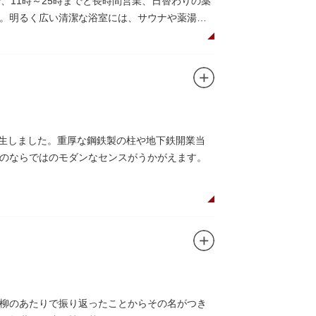
、11時～25時までと長時間営業、日替わりの薬
。明るく広い清潔な浴室には、サウナや薬湯
。
飲み物やおつまみが。昼からでも晩酌セットの
た好きなタイミングで、おいしい食事をいただ
誕生しました。重厚な鋼鉄製の柱や地下鉄開業当
のならではのモダンなセンスがうかがえます。
柳のあたりで振り返ったことからその名がつき