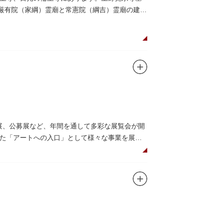
。厳有院（家綱）霊廟と常憲院（綱吉）霊廟の建築
画展、公募展など、年間を通して多彩な展覧会が開
た「アートへの入口」として様々な事業を展開
のプロムナードや四季折々の公園の景色を眺め
（観覧料は展覧会によって異なります。展覧会
（事前予約制）」や、個室スペースのある授乳