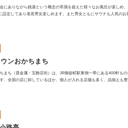
より大切に維持・保存されています。
会にありながら銭湯という概念の常識を超えた様々なお風呂が楽しめ、
湯に設定してあり老若男女楽しめます。また男女ともにサウナも人気のお
タウンおかちまち
ちまち（貴金属・宝飾店街）は、JR御徒町駅東側一帯にある400軒も
す。全国の店に卸しているほか、個人が入れる店舗も多く、品揃えも豊
小路亭