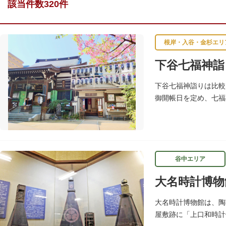
該当件数320件
根岸・入谷・金杉エリ
下谷七福神詣
下谷七福神詣りは比較
御開帳日を定め、七福
谷中エリア
大名時計博物
大名時計博物館は、陶
屋敷跡に「上口和時計