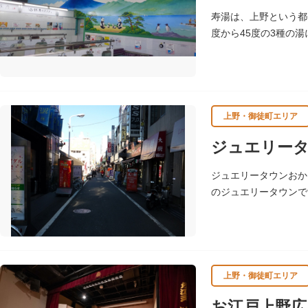
のボランティア団体に
寿湯は、上野という都
度から45度の3種の
上野・御徒町エリア
ジュエリー
ジュエリータウンおか
のジュエリータウンで
上野・御徒町エリア
お江戸上野広