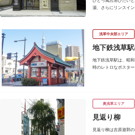
ひとっ風呂浴びたいと
湯、さらにリンスイン
も。毎月発行されてい
また併設されたレスト
注文ができ、明るい時
浅草中央部エリア
き、心も体も整えて日
地下鉄浅草駅
地下鉄浅草駅は、昭和
時のレトロなポスター
奥浅草エリア
見返り柳
見返り柳は吉原遊郭の