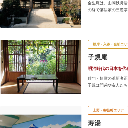
室、ミルク用のお湯の
全生庵は、山岡鉄舟居
の縁で落語家の三遊亭
レンガ色のタイル張り
屋外には彫刻等の立体
根岸・入谷・金杉エリ
子規庵
明治時代の日本を代
俳句・短歌の革新者正
子規は門弟や友人たち
故郷松山より母と妹を
1945（昭和20）
上野・御徒町エリア
感できる魅力的な空間
寿湯
子規が病室兼書斎にし