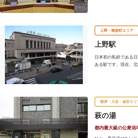
たちが作った櫓時計、
上野・御徒町エリア
上野駅
日本初の私鉄である日
ある駅です。現在、北
東京の「北の玄関口」
根岸・入谷・金杉エリ
萩の湯
都内最大級の公衆浴