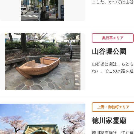
ました。かつては山谷
奥浅草エリア
山谷堀公園
山谷堀公園は、もとも
ね）」でこの水路を通
谷堀はすべて埋め立て
ます。
上野・御徒町エリア
徳川家霊廟
徳川家霊廟は、江戸幕