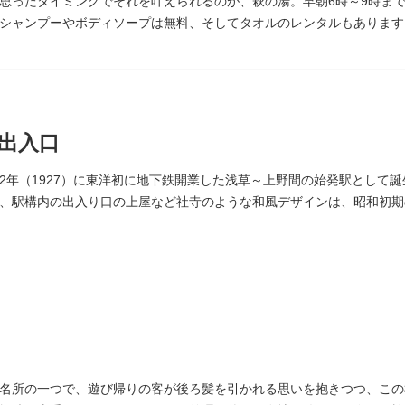
思ったタイミングでそれを叶えられるのが、萩の湯。早朝6時～9時まで
シャンプーやボディソープは無料、そしてタオルのレンタルもあります
る萩の湯だよりで薬湯の予定を確認すれば、お好みの薬湯を楽しめます
ラン、食事処こもれびではおいしい食事だけでなく、たくさんの種類の
間の一杯も最高です。好きな時間にお風呂に入り、お風呂の前後これま
々の生活を支えてくれる空間です。
出入口
2年（1927）に東洋初に地下鉄開業した浅草～上野間の始発駅として
、駅構内の出入り口の上屋など社寺のような和風デザインは、昭和初期
名所の一つで、遊び帰りの客が後ろ髪を引かれる思いを抱きつつ、この