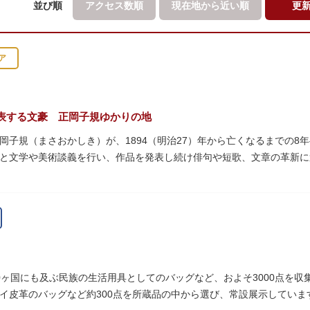
並び順
アクセス数順
現在地から
近い順
更
ア
表する文豪 正岡子規ゆかりの地
岡子規（まさおかしき）が、1894（明治27）年から亡くなるまでの8
と文学や美術談義を行い、作品を発表し続け俳句や短歌、文章の革新
呼び寄せ、結核に苦しみながらも34歳で亡くなるまで精力的に文学作
年の空襲で焼失しましたが、その5年後、当時の間取りのまま再建され、現
となっています。
ていた「病牀六尺の間」などを復元しており、明治の暮らしだけでなく
より大切に維持・保存されています。
0ヶ国にも及ぶ民族の生活用具としてのバッグなど、およそ3000点を
イ皮革のバッグなど約300点を所蔵品の中から選び、常設展示していま