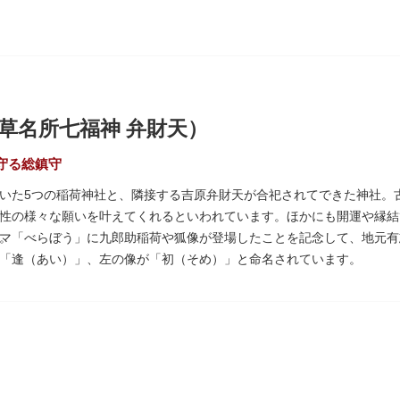
草名所七福神 弁財天）
守る総鎮守
いた5つの稲荷神社と、隣接する吉原弁財天が合祀されてできた神社。
性の様々な願いを叶えてくれるといわれています。ほかにも開運や縁結
。
マ「べらぼう」に九郎助稲荷や狐像が登場したことを記念して、地元有
「逢（あい）」、左の像が「初（そめ）」と命名されています。
いぞめさくら）と呼ばれるが枝垂れ桜が、見事な花を咲かせ人々を和ま
もに各町は活気にあふれます。
七福神の一社・弁財天にあたり、七福神に関する授与も年間を通して行