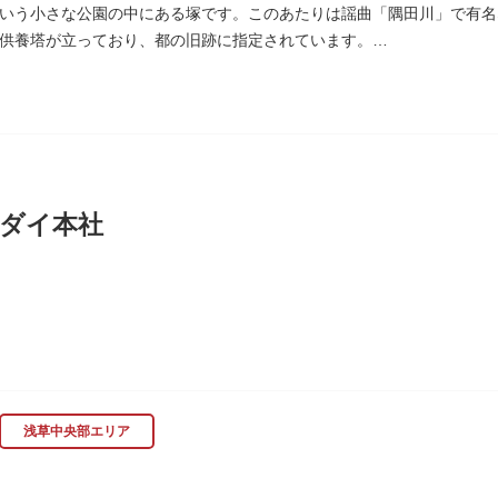
いう小さな公園の中にある塚です。このあたりは謡曲「隅田川」で有名
供養塔が立っており、都の旧跡に指定されています。
、かつて浅茅ヶ原と呼ばれた原野で、近くを奥州街道が通じていました
時代、吉田少将惟房の子・梅若が、信夫藤太という人買いにさらわれ、
世を去りました。我が子を探し求めてはるばるこの地まで来た母親は、
庵を結んだ、という説話です。謡曲『隅田川』はこの伝説をもとにして
れています。この板碑には「弘安十一年戊子五月二十二日孝子敬白」と
は、明らかではありません。
ダイ本社
木母寺（墨田区堤通）境内には梅若にちなむ梅若塚（都旧跡）があり、
に創業し、「夢・クリエイション～楽しいときを創る企業～を企業スロー
、アパレル、日用雑貨など、お客さまの身近で楽しんでいただけるエン
浅草中央部エリア