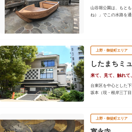
山谷堀公園は、もとも
ね）」でこの水路を通
谷堀はすべて埋め立て
ます。
上野・御徒町エリア
したまちミ
来て、見て、触れて
台東区を中心とした下
坂本（現・根岸三丁目
め、下町地域の歴史や
きるしたまち情報コー
上野・御徒町エリア
寛永寺