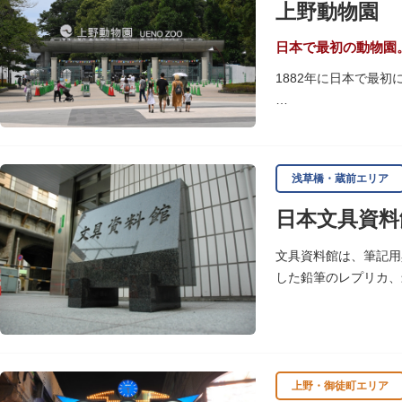
上野動物園
いかがでしょうか。
授与所では、期間・数
日本で最初の動物園
よ。
1882年に日本で最
「東園」は、都心では
では、水浴びなど迫力
に再建された「閑々亭
浅草橋・蔵前エリア
一方「西園」は、蓮の
日本文具資料
イや“動かない鳥”と
子ども動物園「すてっ
文具資料館は、筆記用
います。
した鉛筆のレプリカ、
歩き疲れたり、お腹が
可愛いフードやスイー
上野・御徒町エリア