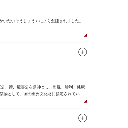
んかいだいそうじょう）により創建されました。
在は根本中堂をはじめ開山堂（両大師）、不忍
。戦火を免れた輪王寺門跡御本坊表門、徳川将
かれていることで有名。丸い形の松から不忍池
の有名寺院になぞらえて上野の山に数多くの堂
自ら彫ったと伝えられる秘仏です。徳川歴代将
宗公、徳川慶喜公を祭神とし、出世、勝利、健康
築物として、国の重要文化財に指定されていま
して国内外からの参拝者で賑わうスポットで
日光東照宮までお参りに行けない江戸の人々の
れることもあるので、拝観を申し込んでみては