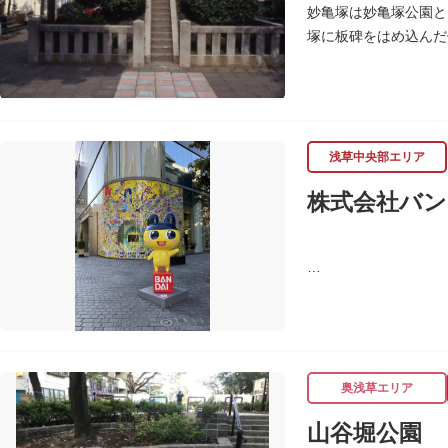
妙亀塚は妙亀塚公園と
塚に板碑をはめ込んだ
この妙亀塚のある地は
「梅若伝説」とは平安
かりこの地に捨てられ
おろして妙亀尼と称し
塚の上には板碑が祀ら
浅草中央部エリア
妙亀塚と板碑との関係
株式会社バン
なお、隅田川の対岸、
す。
バンダイは1950年
ド、菓子・食品・食玩
奥浅草エリア
山谷堀公園