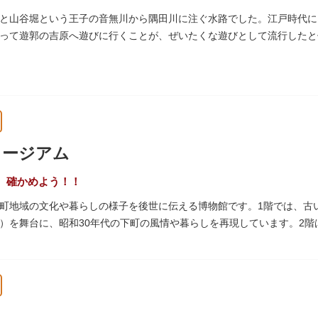
と山谷堀という王子の音無川から隅田川に注ぐ水路でした。江戸時代に
って遊郭の吉原へ遊びに行くことが、ぜいたくな遊びとして流行したと伝
られて暗渠となり、細長い公園として生まれ変わりました。山谷堀公園
ュージアム
、確かめよう！！
町地域の文化や暮らしの様子を後世に伝える博物館です。1階では、古
）を舞台に、昭和30年代の下町の風情や暮らしを再現しています。2
出来事をたどることのできる資料を展示しています。また3階には企画
ナーがあります。