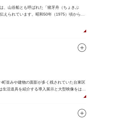
は、山谷船とも呼ばれた「猪牙舟（ちょきぶ
えられています。昭和50年（1975）頃から山
には、猪牙舟についての説明板も設置されてい
い町並みや建物の面影が多く残されていた台東区
階は生活道具を紹介する導入展示と大型映像をはじ
展示室と、道具や玩具を体験し、調べることがで