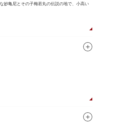
な妙亀尼とその子梅若丸の伝説の地で、小高い
。妙亀塚は「梅若伝説」にちなんだ名称です。
都から奥州へつれて行かれる途中、重い病にか
隅田川岸で里人から梅若の死を知らされ、髪を
います。
刻まれており、区内でも古いものです。しかし
この妙亀塚と相対するものと考えられていま
ガンに掲げ、IPを軸に玩具、ガシャポン、カー
ターテインメントをお届けしています。