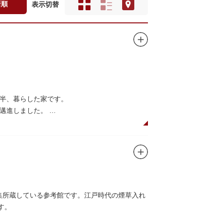
新順
表示切替
年半、暮らした家です。
に邁進しました。
品を創作し続けた場所でもあります。
在の庵は東京都指定史跡として明治の雰囲気が体
創作の様子を偲ぶことができます。現在、一般
収集所蔵している参考館です。江戸時代の煙草入れ
す。