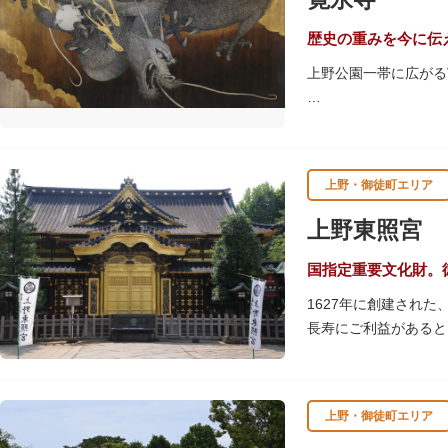
歴史の重みを今に伝
上野公園一帯に広がる
江戸時代には、現在の
池辯天堂、上野大仏（
軍霊廟勅額門など重要
上野・御徒町エリア
清水観音堂の舞台前に
辯天堂を見下ろす風流
上野東照宮
東叡山（とうえいざん
国指定重要文化財。
舎が建立されました。
1627年に創建され
軍の祈祷寺と菩提寺を
長寿にご利益があると
す。春は牡丹・桜、秋
す。
上野・御徒町エリア
贅沢に金箔が使われた
ために建てられたそう