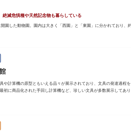
量限定のお守りや御朱印も授与されているので要チェック。手塚治虫の
。絶滅危惧種や天然記念物も暮らしている
初に開園した動物園。園内は大きく「西園」と「東園」に分かれており、約3
珍しい、豊かな緑に溢れたエリアです。トラ、ゾウなどが住む森エリア
あるシーンが目撃できることもあります。国指定重要文化財の「旧寛永寺
」などの歴史的建造物も見どころです。
名所としても知られる風光明媚な「不忍池」のほとりに位置する区域。
館
して話題のハシビロコウなどユニークな種も見られます。
ぷ」では、小動物を間近で観察することを通じて、命の大切さや生きも
具や計算機の原型ともいえる品々が展示されており、文具の発達過程を
最初に商品化された手回し計算機など、珍しい文具が多数展示してあり
空いてきたら、園内にいくつかあるフードショップで休憩しましょう。
ツが食べられます。オリジナルグッズを取り扱うギフトショップも必見