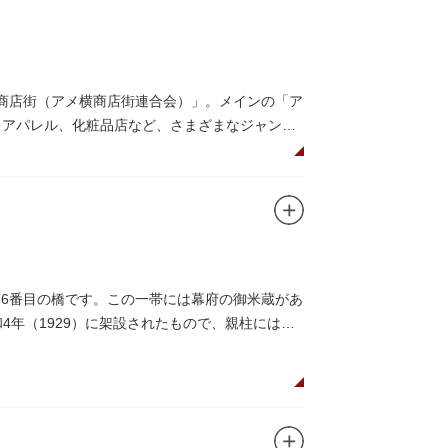
メ横商店街（アメ横商店街連合会）」。メインの「ア
、アパレル、化粧品店など、さまざまなジャンル
みながら目玉商品や特価品を探せるのが魅力の
仕切りであったのに対して、アメ横は満州から
（飴屋通り）」と呼ばれるように。反対側のJR
第6番目の橋です。この一帯には幕府の御米蔵があ
リカ通り）」と呼ばれるようになりました。こ
4年（1929）に架設されたもので、親柱には馬