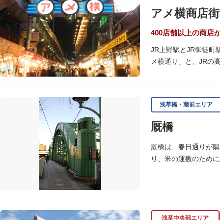
アメ横商店街
400店舗以上の商店
JR上野駅とJR御徒
メ横通り」と、JRの
の専門店が立ち並んで
ひとつ。年末の叩き売
浅草橋・蔵前エリア
アメ横のはじまりは、
の復員兵が共同体とな
厩橋
当時、JR上野駅のす
厩橋は、春日通りが隅
御徒町付近には、アメ
り、米の運搬のために
の2つのエリアが統合
をデザインしたガラス
浅草中央部エリア