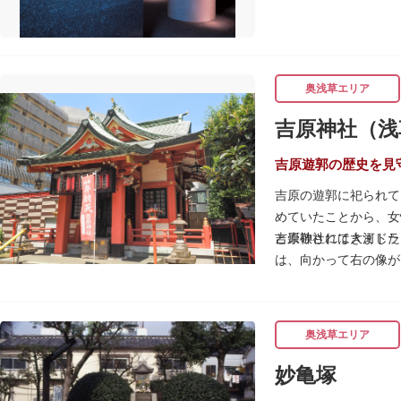
奥浅草エリア
吉原神社（浅
吉原遊郭の歴史を見
吉原の遊郭に祀られて
めていたことから、女
と崇敬されてきました
吉原神社には大河ドラ
は、向かって右の像が
春になると逢初桜（あ
威勢の良い掛け声とと
吉原弁財天は浅草名所
奥浅草エリア
妙亀塚