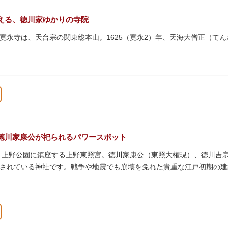
える、徳川家ゆかりの寺院
寛永寺は、天台宗の関東総本山。1625（寛永2）年、天海大僧正（て
上野公園一帯が寛永寺の境内でしたが、上野戦争でその多くを焼失。現
パゴダ）、輪王殿などの建造物が上野公園とその周辺に点在しています
文化財も多く有し、歴史の重みを今に伝える寺院です。
復元された「月の松」は、浮世絵師歌川広重の「名所江戸百景」にも描
な景観は、絶好のフォトスポットとなっています。
）という山号は、東の「比叡山延暦寺」を意味しており、比叡山や京都
徳川家康公が祀られるパワースポット
本尊は薬師瑠璃光如来（やくしるりこうにょらい）で、伝教大師最澄が
た、上野公園に鎮座する上野東照宮。徳川家康公（東照大権現）、徳川吉
兼ね、御霊廟には6名の将軍が埋葬されています。
されている神社です。戦争や地震でも崩壊を免れた貴重な江戸初期の建
は紅葉やダリア展、お正月は初詣や冬ぼたん鑑賞の地として、年間を通
豪華絢爛な金色殿（社殿）などの建造物は、三代将軍・徳川家光公が、
。社殿内部は文化財保護のため通常は非公開ですが、特別公開が実施さ