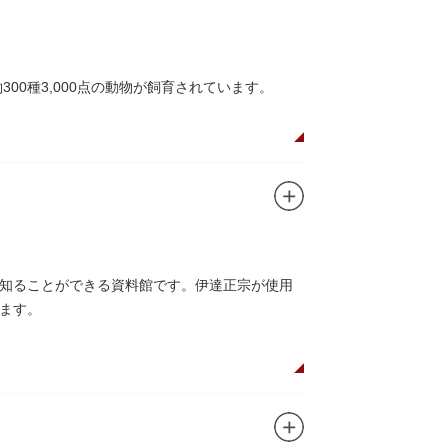
ユニコのお守りなど愛らしいものがあります
00種3,000点の動物が飼育されています。
や、ホッキョクグマやアザラシが住む海エリア
五重塔」や藤堂高虎が建て1878（明治11）年
キリンやサイなどの人気動物をはじめ、アイア
のの魅力が学べる体験プログラムが実施されて
知ることができる資料館です。伊達正宗が使用
ます。
それぞれのお店で、動物たちをモチーフにした
です。