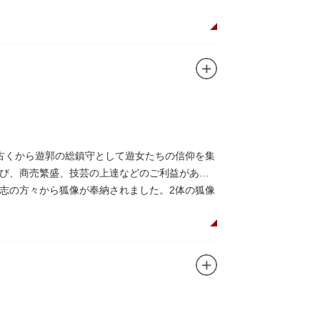
古くから遊郭の総鎮守として遊女たちの信仰を集
び、商売繁盛、技芸の上達などのご利益がある
志の方々から狐像が奉納されました。2体の狐像
せます。毎年5月の例祭では神輿渡御が行われ、
われています。