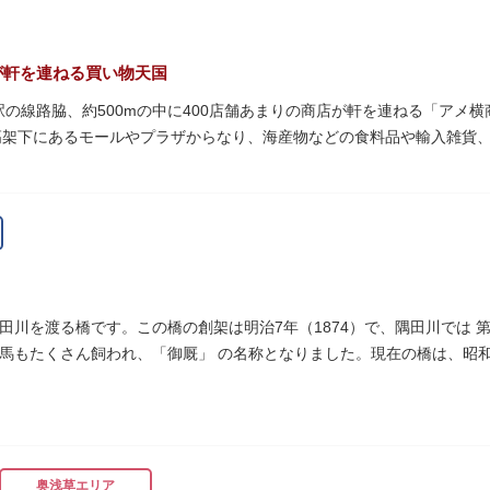
が軒を連ねる買い物天国
町駅の線路脇、約500mの中に400店舗あまりの商店が軒を連ねる「ア
高架下にあるモールやプラザからなり、海産物などの食料品や輸入雑貨
います。活気ある呼び込みが飛び交うなかで、店員さんとの会話も楽し
りは風物詩にもなっています。
物資が底をついた第二次世界大戦後にできた闇市。多くの闇市が的屋の
り連合会を結成。出店を統制し、商店街が形成されました。
ぐ南に発生した闇市は、飴を販売する屋台があったことから「アメヤ横丁
田川を渡る橋です。この橋の創架は明治7年（1874）で、隅田川では 
リカ進駐軍の放出物資を販売する店ができたので「アメリカ横丁（アメ
馬もたくさん飼われ、「御厩」 の名称となりました。現在の橋は、昭和
され、今の「アメ横」になったと言われています。
細工が組み込まれています。
奥浅草エリア