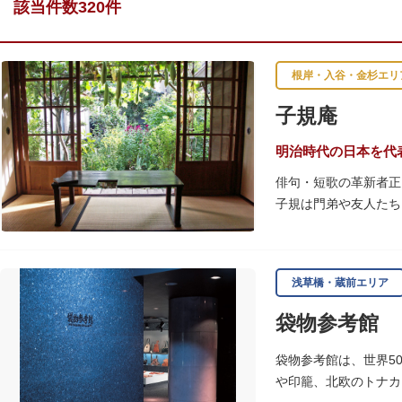
該当件数320件
根岸・入谷・金杉エリ
子規庵
明治時代の日本を代
俳句・短歌の革新者正
子規は門弟や友人たち
故郷松山より母と妹を
1945（昭和20）
浅草橋・蔵前エリア
感できる魅力的な空間
袋物参考館
子規が病室兼書斎にし
のボランティア団体に
袋物参考館は、世界5
や印籠、北欧のトナカ