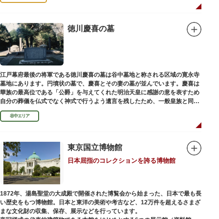
徳川慶喜の墓
江戸幕府最後の将軍である徳川慶喜の墓は谷中墓地と称される区域の寛永寺
墓地にあります。円墳状の墓で、慶喜とその妻の墓が並んでいます。慶喜は
華族の最高位である「公爵」を与えてくれた明治天皇に感謝の意を表すため
自分の葬儀を仏式でなく神式で行うよう遺言を残したため、一般皇族と同じ
ような円墳が建てられました。
谷中エリア
東京国立博物館
日本屈指のコレクションを誇る博物館
1872年、湯島聖堂の大成殿で開催された博覧会から始まった、日本で最も長
い歴史をもつ博物館。日本と東洋の美術や考古など、12万件を超えるさまざ
まな文化財の収集、保存、展示などを行っています。