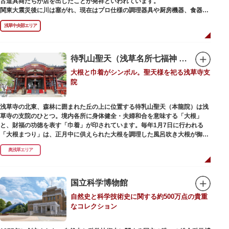
古道具商たちが店を出したことが発祥といわれています。
かれた「浅草絵巻」を楽しめるのも夜の醍醐味。撮影スポットやデートスポ
関東大震災後に川は塞がれ、現在はプロ仕様の調理器具や厨房機器、食器、
ットにもおすすめです。昼間と比べて人が少なくゆっくり巡れるので、足を
包材、調理衣装など「食」にまつわる約170軒の専門店が集まる個性的な専
運んでみてはいかがでしょうか。
浅草中央部エリア
門商店街として賑わいを見せています。もちろん、ほとんどのお店が小売に
も対応。家庭の調理用具を購入したい人や観光客にもおすすめです。食品サ
ンプル作り体験ができるお店もありますよ。
待乳山聖天（浅草名所七福神 毘沙門天）
毎年、道具の日である10月9日前後に開催される「かっぱ橋道具まつり」で
大根と巾着がシンボル。聖天様を祀る浅草寺支
は、各店舗がおすすめ商品や掘り出しものを販売。また、年ごとに異なる
院
様々な催しものも行われます。
浅草寺の北東、森林に囲まれた丘の上に位置する待乳山聖天（本龍院）は浅
草寺の支院のひとつ。境内各所に身体健全・夫婦和合を意味する「大根」
と、財福の功徳を表す「巾着」が印されています。毎年1月7日に行われる
「大根まつり」は、正月中に供えられた大根を調理した風呂吹き大根が御神
酒とともに参拝者に振る舞われるイベント。聖天様のお下がりの大根をいた
奥浅草エリア
だくことで、心身健康のご利益があるそうです。
毎朝本堂で執り行われている「浴油祈祷（よくゆきとう）」は、聖天様を供
養する最高の祈祷法。心願成就の力があると考えられており、依頼すると7
国立科学博物館
日間毎朝祈祷していただけます。また、浅草名所七福神のひとつとしても知
自然史と科学技術史に関する約500万点の貴重
られ、毘沙門天が祀られています。
なコレクション