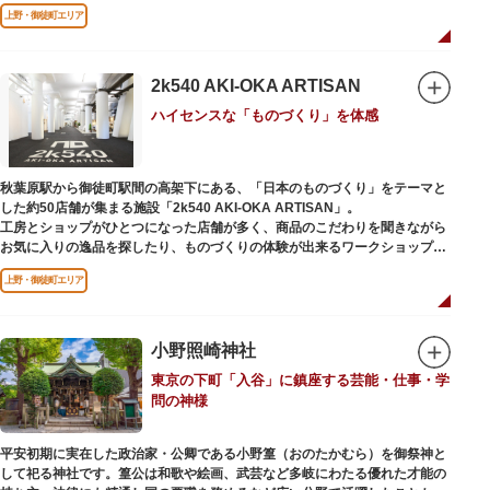
ソメイヨシノやヤマザクラなど約1,200本の桜が植えられた園内は、桜の名
上野・御徒町エリア
所としても有名。シーズンにはライトアップされた夜桜が一層風情を添え、
例年延べ330万人近い人出となります。不忍池（しのばずのいけ）は江戸時
代より浮世絵に描かれたほどのハスの名所。たくさんの鴨や渡り鳥が訪れる
ので、バードウォッチングを楽しむ人の姿も見られるスポットです。
2k540 AKI-OKA ARTISAN
ハイセンスな「ものづくり」を体感
美術館や博物館で国内外の芸術作品や文化・自然科学に触れたり、歴史の薫
りを感じながら史跡巡りを楽しんではいかがでしょうか。1日では見てまわ
りきれないほどの魅力にあふれた公園です。
秋葉原駅から御徒町駅間の高架下にある、「日本のものづくり」をテーマと
した約50店舗が集まる施設「2k540 AKI-OKA ARTISAN」。
工房とショップがひとつになった店舗が多く、商品のこだわりを聞きながら
お気に入りの逸品を探したり、ものづくりの体験が出来るワークショップに
参加して自分だけのオリジナル商品を作ったり、クリエイターと直接コミュ
上野・御徒町エリア
ニケーションをとりながらのショッピングが楽しめます。飲食店もあるので
ランチやカフェ利用もおすすめ。
ここでしか買えない商品や一点物を扱うブランドなど、大量生産の製品には
ないぬくもりと、新しいデザインの商品に出会うことができます。
小野照崎神社
東京の下町「入谷」に鎮座する芸能・仕事・学
名前の由来は、東京駅から2k540m付近にあることから「2k540」、秋葉原
問の神様
駅（AKIHABARA）と御徒町駅（OKACHIMACHI）の間にあるという造語
「AKI-OKA」、フランス語で「職人」を意味する「ARTISAN」を組み合わ
せたもの。
平安初期に実在した政治家・公卿である小野篁（おのたかむら）を御祭神と
施設周辺は、江戸の文化を伝える伝統工芸職人の街だったという背景もあ
して祀る神社です。篁公は和歌や絵画、武芸など多岐にわたる優れた才能の
り、現在もジュエリーや皮製品を扱うお店が多く、高いセンスとクオリティ