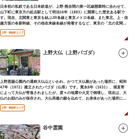
日本を訪れる海外ツーリストにも優しい印象を与えています。
日本初の私鉄である日本鉄道が、上野-熊谷間の第一区線開業時に合わせて、
山下町に東京方の起点駅として明治16年（1883）に開業した歴史ある駅で
す。現在、北関東と東京を結ぶJR各線と東京メトロ各線、また東北、上・信
越方面の各新幹線、その他在来線各線が発着するなど、東京の「北の玄関
口」として機能しています。
上野・御徒町エリア
上野大仏（上野パゴダ）
上野恩賜公園内の通称大仏山といわれ、かつて大仏殿があった場所に、昭和
47年（1972）建立されたパゴダ（仏塔）です。寛永8年（1631）、堀直寄
によって大仏が寄進されましたが、度々の地震や火災で倒壊し、現在は、大
仏のお顔のみが保存され、大仏再建の願を込めて、お身体があった場所にパ
ゴダが建てられました。
上野・御徒町エリア
谷中霊園