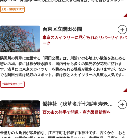
やフォトスポットとして親しまれています。彫刻家、高村光雲によって作ら
上野・御徒町エリア
れた像は、愛犬のツンと一緒にうさぎ狩りに出かけているところだそう。
上野公園にお立ち寄りの際は、ぜひ「上野の西郷さん」と写真撮影を楽しん
ではいかがでしょうか。
台東区立隅田公園
東京スカイツリーに見守られたリバーサイドパ
ーク
隅田川の両岸に位置する「隅田公園」は、川沿いの心地よい散策を楽しめる
憩いの場。春には桜が咲き誇り、国内外から多くの観光客が花見に訪れま
す。浅草には東京スカイツリーを眺められる場所が数多くありますが、なか
でも隅田公園は絶好のスポット。春は桜とスカイツリーの共演も人気です。
川沿いにある「隅田公園オープンカフェ」は、店舗の一部を屋外にした開放
浅草中央部エリア
的なカフェ・レストラン。綺麗な景色を眺めながら、コーヒー片手にのんび
りと過ごしても良いですね。また、クジラの滑り台が目印の「遊具広場」は
ブランコやアスレチックなどの遊具が設置された広場。子どもも思いっきり
身体を動かせます。
鷲神社（浅草名所七福神 寿老人）
酉の市の熊手で開運・商売繫昌祈願を
隅田川橋梁に設置された全長約160mの「すみだリバーウォーク」は、東京
スカイツリーまでの最短距離ルートのひとつ。歩道橋の途中にあるガラス床
から隅田川を見下ろしたり、すぐ横を走る電車の迫力を楽しんだり、隅田川
散策にいかがでしょうか。
朱塗りの大鳥居が印象的な、江戸下町を代表する神社です。古くから「おと