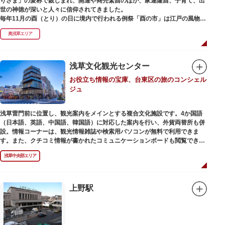
りさま」の愛称で親しまれ、開運や商売繁昌のほか、家運隆昌、子育て、出
世の神徳が深いと人々に信仰されてきました。
毎年11月の酉（とり）の日に境内で行われる例祭「酉の市」は江戸の風物詩
として有名。福をかきこむと言われる熊手をはじめ八ツ頭芋、お多福の面な
奥浅草エリア
ど、色とりどりの縁起物を買い求める人たちで賑わいます。樋口一葉の代表
作『たけくらべ』や他の文学作品にもこの酉の市が数多く登場することか
ら、いかに地域に根付いた催し物だったかが伺い知れます。
浅草文化観光センター
なでる場所によって異なるご利益を授かるといわれる「なでおかめ」も人
お役立ち情報の宝庫、台東区の旅のコンシェル
気。ふっくらとした優しい顔立ちのおかめは「お多福」とも言われ、福が多
ジュ
く幸せを招く女性の象徴という事から長年親しまれる縁起物です。
ご祭神としては天日鷲命（あめのひわしのみこと）と日本武尊（やまとたけ
浅草雷門前に位置し、観光案内をメインとする複合文化施設です。4か国語
るのみこと）の他、浅草名所七福神のひとつとしても知られ、寿老人が祀ら
（日本語、英語、中国語、韓国語）に対応した案内を行い、外貨両替所も併
れています。
設。情報コーナーは、観光情報雑誌や検索用パソコンが無料で利用できま
す。また、クチコミ情報が書かれたコミュニケーションボードも閲覧できる
ので、とっておきの旅のヒントを得られるかも。多目的スペースでは、映像
浅草中央部エリア
を活用し台東区のみどころやイベント、歴史、文化を紹介。通常、イスが配
備されているので休憩場所としても利用できます。
ここを訪れたなら、8階の展望テラスも必見です。雷門から浅草寺へと続く
仲見世や、隅田川や東京スカイツリーも一望できるビュースポットとなって
上野駅
います。
浅草の街並みに溶け込む平屋を重ねたようなおしゃれな外観は、日本を代表
する建築家・隈研吾氏によるデザイン。木の温もりあふれる空間は、初めて