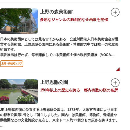
「旧寛永寺五重塔」や藤堂高虎が建て1878（明治11）年に再建された
「閑々亭」などの歴史的建造物も見どころです。
上野の森美術館
一方「西園」は、蓮の名所としても知られる風光明媚な「不忍池」のほとり
多彩なジャンルの独創的な企画展を開催
に位置する区域。キリンやサイなどの人気動物をはじめ、アイアイや“動か
ない鳥”として話題のハシビロコウなどユニークな種も見られます。
子ども動物園「すてっぷ」では、小動物を間近で観察することを通じて、命
の大切さや生きものの魅力が学べる体験プログラムが実施されています。
日本の美術団体としては最も古くからある、公益財団法人日本美術協会が運
営する美術館。上野恩賜公園内にある美術館・博物館の中では唯一の私立美
歩き疲れたり、お腹が空いてきたら、園内にいくつかあるフードショップで
術館です。
休憩しましょう。それぞれのお店で、動物たちをモチーフにした可愛いフー
常設展示は行わず、毎年開催している美術館主催の現代美術展（VOCA
ドやスイーツが食べられます。オリジナルグッズを取り扱うギフトショップ
展）、公募展（上野の森美術館大賞展、日本の自然を描く展）のほか、マン
も必見です。
上野・御徒町エリア
ガから書展にいたるまで定期的に多彩なジャンルの独創的な企画展を開催し
ています。
別館の1階には、小企画展などの開催もできる上野の森美術館ギャラリー、
上野恩賜公園
そして、3階には上野の森アートスクールが設置され、初心者から熟練者を
150年以上の歴史を誇る 都内有数の桜の名所
対象とした油彩・アクリル、水彩、日本画のクラスや、週末に受講できる単
発講座などを開催しています。
JR上野駅西側に位置する上野恩賜公園は、1873年、太政官布達により日本
の都市公園第1号として誕生しました。園内には美術館、博物館、音楽堂や
動物園などの文化施設が点在し、東京ドーム約11個分もの広さを誇ります。