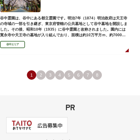
谷中霊園は、谷中にある都立霊園です。明治7年（1874）明治政府は天王寺
の寺域の一部を引き継ぎ、東京府管轄の公共墓地として谷中墓地を開設しま
した。その後、昭和10年（1935）に谷中霊園と改称されました。園内には
寛永寺や天王寺の墓地が入り組んでおり、面積は約10万平方ｍ、約7000基
の墓が並んでいます。園内を通る「さくら通り」は桜の名所となっていま
谷中エリア
す。
1
2
3
4
5
6
7
8
PR