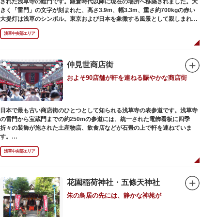
された浅草寺の総門です。鎌倉時代以降に現在の場所へ移築されました。大
最澄が自ら彫ったと伝えられる秘仏です。徳川歴代将軍の祈祷寺と菩提寺を
きく「雷門」の文字が刻まれた、高さ3.9m、幅3.3m、重さ約700kgの赤い
兼ね、御霊廟には6名の将軍が埋葬されています。
大提灯は浅草のシンボル。東京および日本を象徴する風景として親しまれ、
フォトスポットとしても国内外の観光客を魅了し続けています。
浅草中央部エリア
提灯の底部に施された見事な龍の彫刻や、門の北側（風神雷神の背後）に安
置されている浅草寺の護法善神「天龍像」と「金龍像」も見どころ。正式名
称の「風雷神門」は、門の左右に立つ2体の彫像、風神像と雷神像に由来し
ます。日没から23時頃までは雷門や浅草寺がライトアップされ、昼間とは違
仲見世商店街
った荘厳な雰囲気に包まれます。
およそ90店舗が軒を連ねる賑やかな商店街
何度も焼失と再建を繰り返し、現在の雷門は1960年に松下電器産業（現パナ
ソニック）の松下幸之助氏の寄進により再建されたものです。
日本で最も古い商店街のひとつとして知られる浅草寺の表参道です。浅草寺
の雷門から宝蔵門までの約250mの参道には、統一された電飾看板に四季
折々の装飾が施された土産物店、飲食店などが石畳の上で軒を連ねていま
す。
人形焼や手焼きせんべいをはじめ、団子や揚げまんじゅう、雷おこしなどの
浅草中央部エリア
銘菓、和傘や扇子など伝統工芸品も並び、歩いているだけで浅草らしさを感
じる場所です。江戸文化を感じる粋な商品の数々は、海外からの観光客にも
人気。商品が作られる様子がわかる実演販売の店もあり、焼き立て、作り立
ての味を堪能できるのも魅力。下町っ子の威勢の良い売り声が飛び交うな
花園稲荷神社・五條天神社
か、お気に入りのお土産探しをお楽しみください。
朱の鳥居の先には、静かな神苑が