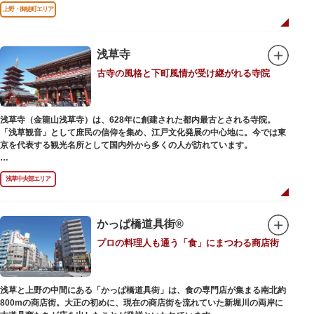
前のみ開花するので、シーズン中は多くの観光客が朝早くから池を訪れま
上野・御徒町エリア
す。綺麗な蓮の花を近くから観察できるデッキを散歩しながら朝の不忍池を
楽しむのがおすすめです。
「ボート池」ではスワンボートやオール式のボートのレンタルが可能。水上
から池を眺めれば、新しい発見ができるかもしれません。また、「鵜の池」
浅草寺
にはマガモ・オナガガモなどたくさんの鴨や渡り鳥が訪れます。大都会の中
古寺の風格と下町風情が受け継がれる寺院
でバードウォッチングができる珍しいスポットです。
ファミリーで、カップルで、または一人でゆったりと、思い思いの時間をお
過ごしください。
浅草寺（金龍山浅草寺）は、628年に創建された都内最古とされる寺院。
「浅草観音」として庶民の信仰を集め、江戸文化発展の中心地に。今では東
京を代表する観光名所として国内外から多くの人が訪れています。
浅草の象徴とも言える「雷門（風雷神門）」は、高さ3.9mの大提灯と風神雷
浅草中央部エリア
神像が安置された浅草寺の総門。本堂前には2体の仁王尊像が並ぶ山門「宝
蔵門」が建ち、参拝客を堂々と迎えてくれます。本堂前には、邪気を払うご
利益があるといわれる常香炉（じょうこうろ）が鎮座。参拝前に煙を浴びて
身を清めましょう。「観音堂」とも呼ばれる本堂にはご本尊の聖観世音菩薩
かっぱ橋道具街®
が祀られており、毎日定時に法要が執り行われています。
プロの料理人も通う「食」にまつわる商店街
境内の歴史ある建造物も必見です。ひと際目立つ五重塔、国指定重要文化財
の二天門、浅草名所七福神のひとつ・大黒天が祀られた影向堂（ようごうど
う）など、悠久の時に思いを馳せて見学をお楽しみください。
浅草と上野の中間にある「かっぱ橋道具街」は、食の専門店が集まる南北約
日没後はライトアップされ、朱塗りの建物がより一層鮮やかに浮かび上がり
800mの商店街。大正の初めに、現在の商店街を流れていた新堀川の両岸に
ます。昼間は約90店舗が軒を連ねる仲見世のお店も閉まり、シャッターに描