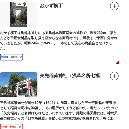
おかず横丁
おかず横丁は鳥越本通りにある鳥越本通商盛会の通称で、延長230ｍ、ほと
んどが日用食料品を取り扱う店からなる商店街です。戦後まで東西に分かれ
ていましたが、昭和24年（1949）、一本化して現在の商盛会となりまし
た。
浅草橋・蔵前エリア
矢先稲荷神社（浅草名所七福神 福禄寿）
三代将軍家光公が寛永19年（1642）に浅草に建立した三十三間堂の守護神
として稲荷大明神を勧請し、その場所がちょうど的の先に当たっていたので
「矢先稲荷」と名付けられたといわれています。拝殿の格天井には、神武天
皇の御世からの「日本馬乗史」を描いた100枚の絵が奉納されて、馬にまつ
わる歴史が一目瞭然に理解できます。
浅草中央部エリア