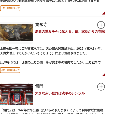
帝冠様式の代表的建築物である本館をはじめとする6つの展示館（資料館）
からなり、89件の国宝を所蔵。常に貴重な文化財を公開し、講座や講演会、
上野・御徒町エリア
ワークショップなどを実施しています。国宝や重要文化財などの名品をたど
りながら、真の美術史を堪能し価値あるひと時を過ごしてみてはいかがでし
ょうか。
寛永寺
吹き抜けのエントランスに大理石の大階段がある本館では、壁時計やステン
歴史の重みを今に伝える、徳川家ゆかりの寺院
ドグラスなど格調高い内部装飾にも注目してみてください。初めて来館する
方や時間が限られている方などに向け提案されたコース（日本美術入門／た
てものめぐり／仏像大好き）を参考にめぐるのも良いでしょう。
上野公園一帯に広がる寛永寺は、天台宗の関東総本山。1625（寛永2）年、
敷地内にはレストランやミュージアムショップのほか緑豊かな庭園も。季節
天海大僧正（てんかいだいそうじょう）により創建されました。
ごとの彩りを感じながらゆったりと散策するのもおすすめです。
江戸時代には、現在の上野公園一帯が寛永寺の境内でしたが、上野戦争でそ
の多くを焼失。現在は根本中堂をはじめ開山堂（両大師）、不忍池辯天堂、
上野・御徒町エリア
上野大仏（パゴダ）、輪王殿などの建造物が上野公園とその周辺に点在して
います。戦火を免れた輪王寺門跡御本坊表門、徳川将軍霊廟勅額門など重要
文化財も多く有し、歴史の重みを今に伝える寺院です。
清水観音堂の舞台前に復元された「月の松」は、浮世絵師歌川広重の「名所
雷門
江戸百景」にも描かれていることで有名。丸い形の松から不忍池辯天堂を見
大きな赤い提灯は浅草のシンボル
下ろす風流な景観は、絶好のフォトスポットとなっています。
東叡山（とうえいざん）という山号は、東の「比叡山延暦寺」を意味してお
り、比叡山や京都の有名寺院になぞらえて上野の山に数多くの堂舎が建立さ
「雷門」は、942年に平公雅（たいらのきんまさ）によって駒形付近に創建
れました。本尊は薬師瑠璃光如来（やくしるりこうにょらい）で、伝教大師