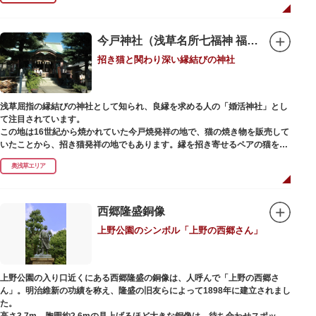
今戸神社（浅草名所七福神 福禄寿）
招き猫と関わり深い縁結びの神社
浅草屈指の縁結びの神社として知られ、良縁を求める人の「婚活神社」とし
て注目されています。
この地は16世紀から焼かれていた今戸焼発祥の地で、猫の焼き物を販売して
いたことから、招き猫発祥の地でもあります。縁を招き寄せるペアの猫をモ
チーフにした絵馬や御朱印帳も人気です。
奥浅草エリア
1063（康平6）年、時の奥羽鎮守府源頼朝・義家父子が祈願し鎌倉の鶴ヶ丘
と浅草今戸とに京都の石清水八幡を勧請して創建されました。境内には、幕
末に活躍した新選組沖田総司の終焉の地の碑も佇んでいます。また、浅草名
西郷隆盛銅像
所七福神の福禄寿が祀られており、七福神詣りの参拝客でも賑わうスポット
上野公園のシンボル「上野の西郷さん」
です。
上野公園の入り口近くにある西郷隆盛の銅像は、人呼んで「上野の西郷さ
ん」。明治維新の功績を称え、隆盛の旧友らによって1898年に建立されまし
た。
高さ3.7m、胸囲約2.6mの見上げるほど大きな銅像は、待ち合わせスポット