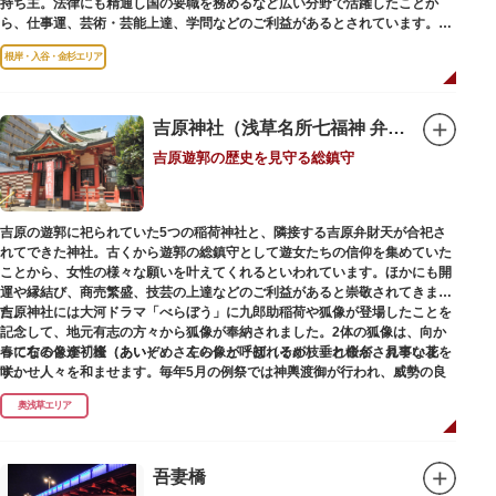
持ち主。法律にも精通し国の要職を務めるなど広い分野で活躍したことか
をもった店舗が集結しています。
ら、仕事運、芸術・芸能上達、学問などのご利益があるとされています。
根岸・入谷・金杉エリア
境内には、国の重要有形民俗文化財であるミニチュアの富士山「富士塚」
や、日本三大に数えられる「庚申塚」、昭和を代表する囲碁棋士・藤沢秀行
氏の功績を顕彰した記念碑など見どころも多数。月毎に趣向を凝らした御朱
印は、うっとりするほど美しいデザインで人気を博しています。
吉原神社（浅草名所七福神 弁財天）
吉原遊郭の歴史を見守る総鎮守
江戸後期には、学問の神様である菅原道真公も回向院より遷され、境内にあ
る末社を含めて15柱もの神様が祀られています。俳優の渥美清が願をかけた
神社としても知られ、映画「男はつらいよ」で寅さんが首にかけているお守
りは、ここ小野照崎神社のものです。
吉原の遊郭に祀られていた5つの稲荷神社と、隣接する吉原弁財天が合祀さ
れてできた神社。古くから遊郭の総鎮守として遊女たちの信仰を集めていた
ことから、女性の様々な願いを叶えてくれるといわれています。ほかにも開
運や縁結び、商売繁盛、技芸の上達などのご利益があると崇敬されてきまし
た。
吉原神社には大河ドラマ「べらぼう」に九郎助稲荷や狐像が登場したことを
記念して、地元有志の方々から狐像が奉納されました。2体の狐像は、向か
春になると逢初桜（あいぞめさくら）と呼ばれるが枝垂れ桜が、見事な花を
って右の像が「逢（あい）」、左の像が「初（そめ）」と命名されていま
咲かせ人々を和ませます。毎年5月の例祭では神輿渡御が行われ、威勢の良
す。
い掛け声とともに各町は活気にあふれます。
奥浅草エリア
吉原弁財天は浅草名所七福神の一社・弁財天にあたり、七福神に関する授与
も年間を通して行われています。
吾妻橋