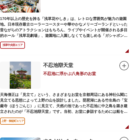
当時、JR上野駅のすぐ南に発生した闇市は、飴を販売する屋台があったこと
から「アメヤ横丁（飴屋通り）」と呼ばれるように。反対側のJR御徒町付近
170年以上の歴史を誇る「浅草花やしき」は、レトロな雰囲気が魅力の遊園
には、アメリカ進駐軍の放出物資を販売する店ができたので「アメリカ横丁
地。日本現存最古ローラーコースターや華やかなメリーゴーランドといった
（アメリカ通り）」と呼ばれるようになりました。この2つのエリアが統合
昔ながらのアトラクションはもちろん、ライブやイベントが開催される多目
され、今の「アメ横」になったと言われています。
的ホール「浅草花劇場」、遊園地に入園しなくても楽しめる「ガシャポンの
デパート浅草花やしき店」も併設され、さまざまな娯楽を楽しめる浅草の
浅草中央部エリア
「遊びの場」として親しまれています。
浅草花やしきは、江戸時代末期の1853年に造園師・森田六三郎により、牡丹
と菊細工を主とした花園（かえん）として誕生しました。明治時代に入ると
不忍池辯天堂
遊戯施設が置かれ、珍鳥や猛獣、見世物の展示などでも評判に。全国有数の
不忍池に浮かぶ八角形のお堂
動物園としても知られるようになりました。戦後は遊園地として再開し、温
かさと懐かしさを併せ持つレトロなアトラクションや雰囲気で人気のスポッ
トとなっています。幼児（0歳～4歳）は入園とのりもの料が無料で、年齢や
身長制限の無いアトラクションもあり、子どもの遊園地デビューにもぴった
天海僧正は「見立て」という、さまざまなお堂を京都周辺にある神社仏閣に
りです。
見立てる思想によって上野の山を設計しました。琵琶湖にある竹生島の「宝
厳寺（ほうごんじ）」に見立て、天然の池であった不忍池に中之島を築き建
立されたのが「不忍池辯天堂」です。当初、お堂に参詣するためには船を使
用していましたが、参詣者が増えたことから橋がかけられました。不忍池の
上野・御徒町エリア
どこからでも参拝できるように、八角形の建物になったと言われ、7月から8
月にかけては、不忍池の蓮が咲き、極楽浄土を連想させる光景が広がりま
す。