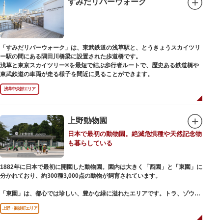
すみだリバーウォーク
ご本尊である辯才天は、音楽と芸能の守り神として広く信仰され、
「辯”財”天」とも書くことから、金運上昇といったご利益もあると言われて
います。辯才天は琵琶を持った姿で知られていますが、不忍池辯天堂の辯才
天は、8本の腕に煩悩を破壊する武器をお持ちになっている「八臂辯才天
（はっぴべんざいてん）」。9月に行われる「巳成金（みなるかね）大祭」
「すみだリバーウォーク」は、東武鉄道の浅草駅と、とうきょうスカイツリ
で目にすることができます。
ー駅の間にある隅田川橋梁に設置された歩道橋です。
不忍池辯天堂には、豊臣秀吉公が大切にしていたという伝説のある、谷中七
浅草と東京スカイツリー®を最短で結ぶ歩行者ルートで、歴史ある鉄道橋や
福神とは別の「大黒天」も祀られています。
東武鉄道の車両が走る様子を間近に見ることができます。
浅草中央部エリア
上野動物園
日本で最初の動物園。絶滅危惧種や天然記念物
も暮らしている
1882年に日本で最初に開園した動物園。園内は大きく「西園」と「東園」に
分かれており、約300種3,000点の動物が飼育されています。
「東園」は、都心では珍しい、豊かな緑に溢れたエリアです。トラ、ゾウな
どが住む森エリアや、ホッキョクグマやアザラシが住む海エリアでは、水浴
上野・御徒町エリア
びなど迫力あるシーンが目撃できることもあります。国指定重要文化財の