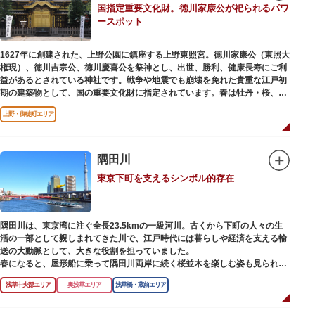
国指定重要文化財。徳川家康公が祀られるパワ
【撞球室】
ースポット
当時の日本では非常に珍しいスイスの山小屋風の撞球室（ビリヤード場）
で、洋館から地下道でつながっています。通常は非公開ですが、毎月15日
（10月のみ10/16）に先着順で限定公開されています。
1627年に創建された、上野公園に鎮座する上野東照宮。徳川家康公（東照大
権現）、徳川吉宗公、徳川慶喜公を祭神とし、出世、勝利、健康長寿にご利
【和館大広間】
益があるとされている神社です。戦争や地震でも崩壊を免れた貴重な江戸初
洋館に併置された名棟 梁大河喜十郎の手によるものと伝えられている書院造
期の建築物として、国の重要文化財に指定されています。春は牡丹・桜、秋
りの和館で、当時は550坪に及ぶ洋館を遥かにしのぐ規模でしたが、現在は
は紅葉やダリア展、お正月は初詣や冬ぼたん鑑賞の地として、年間を通して
冠婚葬祭などに使われていた大広間の1棟だけが残っています。
上野・御徒町エリア
国内外からの参拝者で賑わうスポットです。
一度にさまざま建築様式が見られるとあって見ごたえ抜群。大名庭園の形式
贅沢に金箔が使われた豪華絢爛な金色殿（社殿）などの建造物は、三代将
を一部踏襲している広大な庭は、建築様式同様に和洋併置式とされ、「芝
軍・徳川家光公が、日光東照宮までお参りに行けない江戸の人々のために建
隅田川
庭」をもつ近代庭園の初期の形を残しています。江戸時代の石碑や手水鉢、
てられたそう。社殿内部は文化財保護のため通常は非公開ですが、特別公開
庭石などが見られ、煉瓦塀を含めた敷地全体が重要文化財に指定されていま
東京下町を支えるシンボル的存在
が実施されることもあるので、拝観を申し込んでみてはいかがでしょうか。
す。
授与所では、期間・数量限定のお守りや御朱印も授与されているので要チェ
ック。手塚治虫のユニコのお守りなど愛らしいものがありますよ。
隅田川は、東京湾に注ぐ全長23.5kmの一級河川。古くから下町の人々の生
活の一部として親しまれてきた川で、江戸時代には暮らしや経済を支える輸
送の大動脈として、大きな役割を担っていました。
春になると、屋形船に乗って隅田川両岸に続く桜並木を楽しむ姿も見られ、
東京スカイツリーとのコラボレーションも、まさに絵になる光景です。ま
浅草中央部エリア
奥浅草エリア
浅草橋・蔵前エリア
た、毎年7月の最終土曜日に開催される「隅田川花火大会」は、東京の夏の
風物詩になっており、こちらも多くの見物客でにぎわいます。