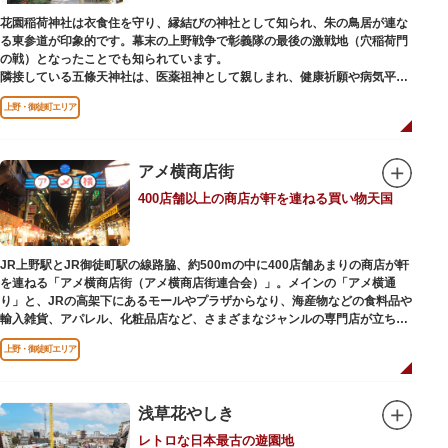
花園稲荷神社は衣食住を守り、縁結びの神社として知られ、朱の鳥居が連な
る東参道が印象的です。幕末の上野戦争で彰義隊の最後の激戦地（穴稲荷門
の戦）となったことでも知られています。
隣接している五條天神社は、医薬祖神として親しまれ、健康祈願や病気平癒
祈願の参拝者が多く、相殿には菅原道真公も祀られています。
上野・御徒町エリア
境内がつながっており、まるでひとつの神社かのように並んで鎮座していま
すが、それぞれ別々の由緒の独立した神社です。どちらの御朱印も五條天神
社の境内にある授与所で頒布されています。
アメ横商店街
参拝は6:00～17:00（御朱印の授与は9:00～17:00）
400店舗以上の商店が軒を連ねる買い物天国
JR上野駅とJR御徒町駅の線路脇、約500mの中に400店舗あまりの商店が軒
を連ねる「アメ横商店街（アメ横商店街連合会）」。メインの「アメ横通
り」と、JRの高架下にあるモールやプラザからなり、海産物などの食料品や
輸入雑貨、アパレル、化粧品店など、さまざまなジャンルの専門店が立ち並
んでいます。活気ある呼び込みが飛び交うなかで、店員さんとの会話も楽し
上野・御徒町エリア
みながら目玉商品や特価品を探せるのが魅力のひとつ。年末の叩き売りは風
物詩にもなっています。
アメ横のはじまりは、物資が底をついた第二次世界大戦後にできた闇市。多
浅草花やしき
くの闇市が的屋の仕切りであったのに対して、アメ横は満州からの復員兵が
レトロな日本最古の遊園地
共同体となり連合会を結成。出店を統制し、商店街が形成されました。