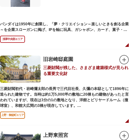
バンダイは1950年に創業し、「夢・クリエイション～楽しいときを創る企業
～を企業スローガンに掲げ、IPを軸に玩具、ガシャポン、カード、菓子・食
品・食玩、アパレル、日用雑貨など、お客さまの身近で楽しんでいただける
浅草中央部エリア
エンターテインメントをお届けしています。
旧岩崎邸庭園
三菱財閥が残した、さまざま建築様式が見られ
る重要文化財
三菱財閥初代・岩崎彌太郎の長男で三代目社長、久彌の本邸として1896年に
造られた建物です。当時は約1万5,000坪の敷地に20棟もの建物があったと言
われていますが、現在は3分の1の敷地となり、洋館とビリヤードルーム（撞
球室）、和館大広間の3棟が現存しています。
上野・御徒町エリア
【洋館】
鹿鳴館の建築家として知られるジョサイア・コンドルによって設計された西
洋木造建築の洋館で、館内の随所に見事なジャコビアン様式の装飾が施され
ています。
上野東照宮