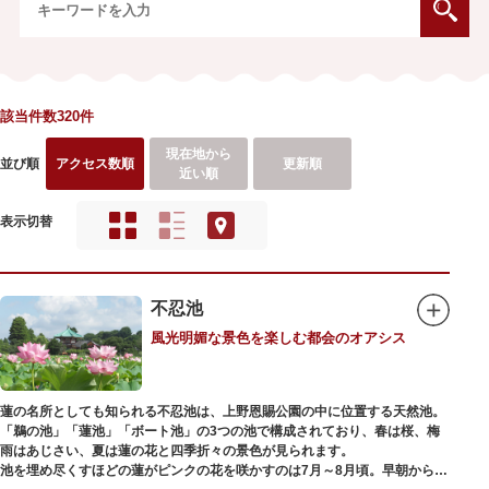
該当件数320件
現在地から
並び順
アクセス数順
更新順
近い順
表示切替
不忍池
風光明媚な景色を楽しむ都会のオアシス
蓮の名所としても知られる不忍池は、上野恩賜公園の中に位置する天然池。
「鵜の池」「蓮池」「ボート池」の3つの池で構成されており、春は桜、梅
雨はあじさい、夏は蓮の花と四季折々の景色が見られます。
池を埋め尽くすほどの蓮がピンクの花を咲かすのは7月～8月頃。早朝から午