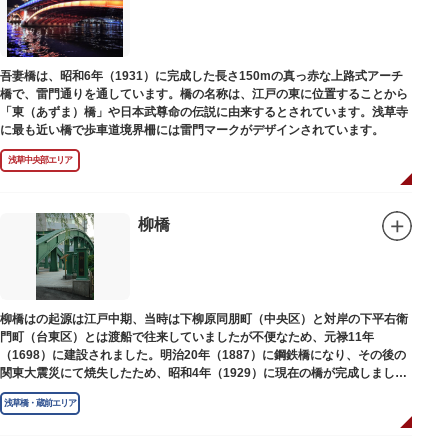
吾妻橋は、昭和6年（1931）に完成した長さ150mの真っ赤な上路式アーチ
橋で、雷門通りを通しています。橋の名称は、江戸の東に位置することから
「東（あずま）橋」や日本武尊命の伝説に由来するとされています。浅草寺
に最も近い橋で歩車道境界柵には雷門マークがデザインされています。
浅草中央部エリア
柳橋
柳橋はの起源は江戸中期、当時は下柳原同朋町（中央区）と対岸の下平右衛
門町（台東区）とは渡船で往来していましたが不便なため、元禄11年
（1698）に建設されました。明治20年（1887）に鋼鉄橋になり、その後の
関東大震災にて焼失したため、昭和4年（1929）に現在の橋が完成しまし
た。
浅草橋・蔵前エリア