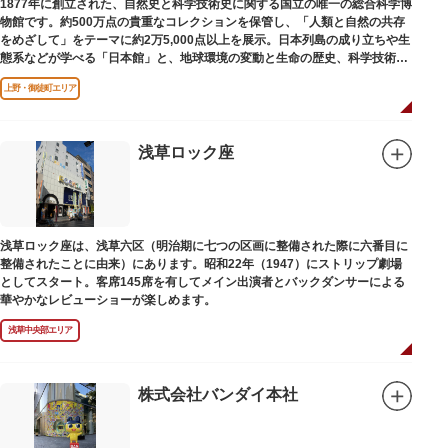
1877年に創立された、自然史と科学技術史に関する国立の唯一の総合科学博
物館です。約500万点の貴重なコレクションを保管し、「人類と自然の共存
をめざして」をテーマに約2万5,000点以上を展示。日本列島の成り立ちや生
態系などが学べる「日本館」と、地球環境の変動と生命の歴史、科学技術の
進歩などが学べる「地球館」の2つの常設展示をメインに、特別展・企画展
上野・御徒町エリア
などから構成されています。
2005年「愛・地球博」の長久手日本館で人気を博した「地球の部屋」を移設
した、「シアター36○」も見どころのひとつ。直径12.8m（実際の地球の
100万分の1の大きさ）のドームの内側すべてがスクリーンになっている世界
浅草ロック座
初のシアターで、月ごとに変わるオリジナル映像を上映しています。
楽しみながら学習できるイベント企画や、恐竜をはじめとした様々な実物標
本、子ども向けのコーナーもあり、お子様連れでも楽しめる博物館です。
また、国立科学博物館では、日本およびアジアにおける科学系博物館の中核
浅草ロック座は、浅草六区（明治期に七つの区画に整備された際に六番目に
施設として、調査研究、標本資料の収集・保管・活用、展示・学習支援を推
整備されたことに由来）にあります。昭和22年（1947）にストリップ劇場
進。これらの活動を上野の本館、白金台の附属自然教育園、茨城県つくば市
としてスタート。客席145席を有してメイン出演者とバックダンサーによる
の実験植物園や筑波研究施設（非公開）で展開しています。
華やかなレビューショーが楽しめます。
浅草中央部エリア
株式会社バンダイ本社