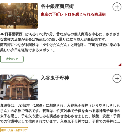
川沿いには「隅田川テラス」と呼ばれる遊歩道も整備されています。心地よ
谷中銀座商店街
い風に吹かれながら、緑化が施された遊歩道で散歩やジョギングを楽しんだ
東京の下町レトロを感じられる商店街
後は、オープンカフェでほっと一息つくのもおすすめです。
隅田川にかかる橋々も、それぞれ特徴的な形をしていて見応えは抜群。せっ
かくなら水上バスに乗船して、優雅に観察してみてはいかがでしょうか。
JR日暮里駅西口から歩いて約5分。昔ながらの個人商店を中心に、さまざま
な業種の店舗が全長170mほどの短い通りに立ち並んだ商店街です。
商店街につながる階段は「夕やけだんだん」と呼ばれ、下町を紅色に染める
美しい夕日を堪能できるスポット。
谷中エリア
谷中銀座商店街は1945年頃に自然発生的に生まれ、現在の近隣型商店街へと
発展。昭和の懐かしい商店街の景観を見ることができます。東京の下町レト
ロを感じられるスポットとして、近隣住民だけではなく、国内外から多くの
観光客が訪れ、買い物や散策を楽しんでいます。
入谷鬼子母神
真源寺は、万治2年（1659）に創建され、入谷鬼子母神（いりやきしきしも
じん）の名称で有名です。釈迦は、性質凶暴で子供を食べる悪神鬼子母神の
末子を隠し、子を失う悲しみを実感させ改心させました。以後、安産・子育
ての守護神として信仰されています。入谷鬼子母神では、子育ての善神にな
った由来からツノのない「おに」の文字を使っています。
根岸・入谷・金杉エリア