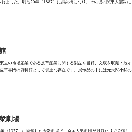
設されました。明治20年（1887）に鋼鉄橋になり、その後の関東大震災
館
東区の地場産業である皮革産業に関する製品や書籍、文献を収蔵・展示す
皮革専門の資料館として貴重な存在です。展示品の中には元大関小錦の
衆劇場
2年（1977）に開館した大衆劇場で、全国人気劇団が月替わりで公演