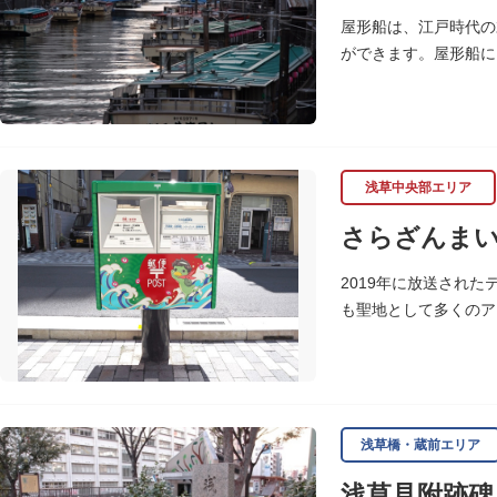
屋形船は、江戸時代の
ができます。屋形船に
るコースがあります。
浅草中央部エリア
さらざんま
2019年に放送され
も聖地として多くのア
に設置されました。
<「さらざんまい」監
「実在する風景を舞台
のシンボルとしてい
浅草橋・蔵前エリア
設置年月日:令和3年3月
浅草見附跡碑