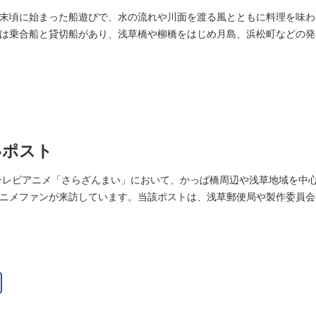
末頃に始まった船遊びで、水の流れや川面を渡る風とともに料理を味わ
は乗合船と貸切船があり、浅草橋や柳橋をはじめ月島、浜松町などの発
いポスト
たテレビアニメ「さらざんまい」において、かっぱ橋周辺や浅草地域を中
ニメファンが来訪しています。当該ポストは、浅草郵便局や製作委員会
督の幾原邦彦氏のコメント>
として制作したキャラクターたちが、このような形で地域の方々にも受
ただければスタッフ一同、幸いです。」
10日