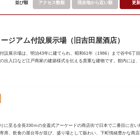
並び順
アクセス数順
現在地から
近い順
更
ージアム付設展示場（旧吉田屋酒店）
付設展示場は、明治43年に建てられ、昭和61年（1986）まで谷中6
の出入口など江戸商家の建築様式を伝える貴重な建物です。館内には、
ポスターなどの資料を展示しています。
りに至る全長330ｍの全蓋式アーケードの商店街で日本で二番目に古
寄席、飲食の屋台等が並び、盛り場として賑わい、下町情緒豊かな商店