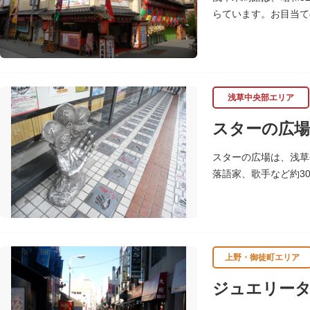
らています。お目当て
浅草中央部エリア
スターの広場
スターの広場は、浅草
落語家、歌手など約3
れ、多くのファンに親
上野・御徒町エリア
ジュエリー