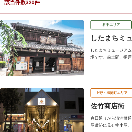
該当件数320件
谷中エリア
したまちミュ
したまちミュージアム
場です。前土間、揚戸
枡、樽や徳利、宣伝用
上野・御徒町エリア
佐竹商店街
春日通りから清洲橋通
屋敷跡に見せ物小屋、