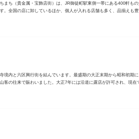
ちまち（貴金属・宝飾店街）は、JR御徒町駅東側一帯にある400軒も
す。全国の店に卸しているほか、個人が入れる店舗も多く、品揃えも豊
り
寺境内と六区興行街を結んでいます。最盛期の大正末期から昭和初期に
山客の往来で賑わいました。大正7年には沿道に露店が許可され、現在
続いています。