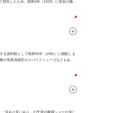
にて焼失したため、昭和4年（1929）に現在の橋が
る資料館として昭和56年（1981）に開館しま
靴や長島茂雄氏のスパイクシューズなどもあり
し、「涙あり笑いあり」の芝居や舞踊ショーが演じ