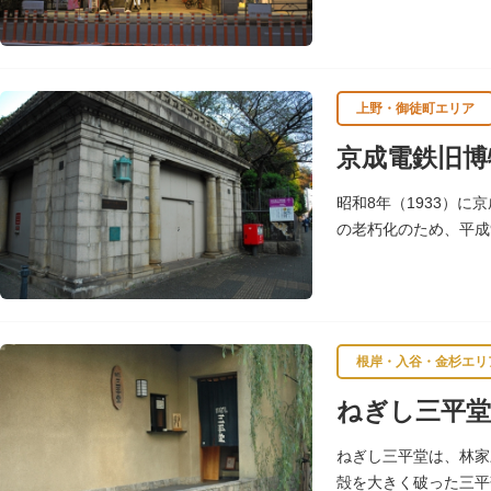
イベントを行い、住民
上野・御徒町エリア
京成電鉄旧博
昭和8年（1933）
の老朽化のため、平成
観では入口にあたる建
根岸・入谷・金杉エリ
ねぎし三平堂
ねぎし三平堂は、林家
殻を大きく破った三平