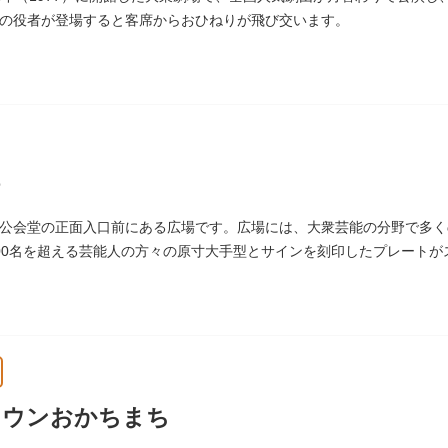
の役者が登場すると客席からおひねりが飛び交います。
公会堂の正面入口前にある広場です。広場には、大衆芸能の分野で多く
00名を超える芸能人の方々の原寸大手型とサインを刻印したプレート
しまれています。
タウンおかちまち