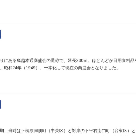
て、いつまでも日本人の心に残っています。
りにある鳥越本通商盛会の通称で、延長230ｍ、ほとんどが日用食料
、昭和24年（1949）、一本化して現在の商盛会となりました。
期、当時は下柳原同朋町（中央区）と対岸の下平右衛門町（台東区）と