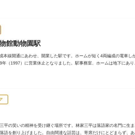
から親しまれている魅力的な商店街です。
物館動物園駅
に京成本線開通にあわせ、開業した駅です。ホームが短く4両編成の電車
9年（1997）に営業休止となりました。駅事務室、ホームは地下にあ
物を見ることができます。
ア
三平の笑いの精神を受け継ぐ場所です。林家三平は落語家の名門に生ま
落語を創り上げました。自由闊達な話芸は、寄席だけにとどまらず、あ