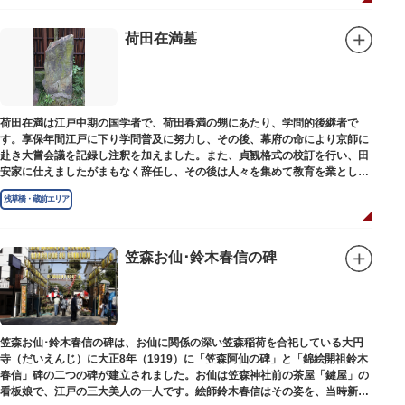
荷田在満墓
荷田在満は江戸中期の国学者で、荷田春満の甥にあたり、学問的後継者で
す。享保年間江戸に下り学問普及に努力し、その後、幕府の命により京師に
赴き大嘗会議を記録し注釈を加えました。また、貞観格式の校訂を行い、田
安家に仕えましたがまもなく辞任し、その後は人々を集めて教育を業としま
した。お墓は金竜寺（きんりゅうじ）境内にあります。
浅草橋・蔵前エリア
笠森お仙･鈴木春信の碑
笠森お仙･鈴木春信の碑は、お仙に関係の深い笠森稲荷を合祀している大円
寺（だいえんじ）に大正8年（1919）に「笠森阿仙の碑」と「錦絵開祖鈴木
春信」碑の二つの碑が建立されました。お仙は笠森神社前の茶屋「鍵屋」の
看板娘で、江戸の三大美人の一人です。絵師鈴木春信はその姿を、当時新し