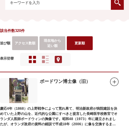
該当件数320件
現在地から
並び順
アクセス数順
更新順
近い順
表示切替
ボードワン博士像（旧）
慶応4年（1868）の上野戦争によって荒れ果て、明治新政府が病院建設を決
めていた上野の山を、近代的な公園にすべきと提言した長崎医学校教官でオ
ランダ人医師ボードウィンの胸像です。昭和48（1973）年に建立されまし
たが、オランダ政府の資料の錯誤で平成18年（2006）に像を交換するまで