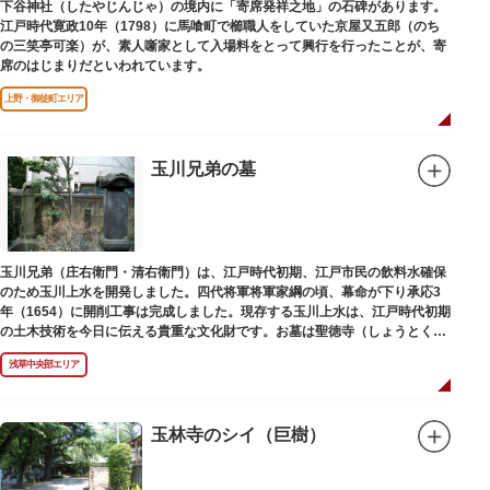
下谷神社（したやじんじゃ）の境内に「寄席発祥之地」の石碑があります。
江戸時代寛政10年（1798）に馬喰町で櫛職人をしていた京屋又五郎（のち
の三笑亭可楽）が、素人噺家として入場料をとって興行を行ったことが、寄
席のはじまりだといわれています。
上野・御徒町エリア
玉川兄弟の墓
玉川兄弟（庄右衛門・清右衛門）は、江戸時代初期、江戸市民の飲料水確保
のため玉川上水を開発しました。四代将軍将軍家綱の頃、幕命が下り承応3
年（1654）に開削工事は完成しました。現存する玉川上水は、江戸時代初期
の土木技術を今日に伝える貴重な文化財です。お墓は聖徳寺（しょうとく
じ）にあります。
浅草中央部エリア
玉林寺のシイ（巨樹）