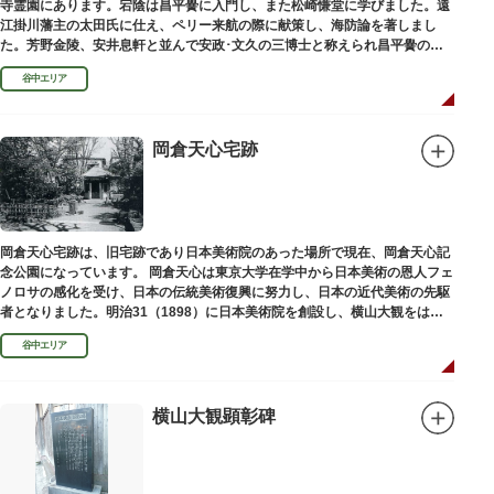
寺霊園にあります。宕陰は昌平黌に入門し、また松崎慊堂に学びました。遠
江掛川藩主の太田氏に仕え、ペリー来航の際に献策し、海防論を著しまし
た。芳野金陵、安井息軒と並んで安政･文久の三博士と称えられ昌平黌の教
授として多くの文人を育て、慶応3年 （1867）に没しました。
谷中エリア
岡倉天心宅跡
岡倉天心宅跡は、旧宅跡であり日本美術院のあった場所で現在、岡倉天心記
念公園になっています。 岡倉天心は東京大学在学中から日本美術の恩人フェ
ノロサの感化を受け、日本の伝統美術復興に努力し、日本の近代美術の先駆
者となりました。明治31（1898）に日本美術院を創設し、横山大観をはじ
め優れた画家を世に送り出しました。
谷中エリア
横山大観顕彰碑