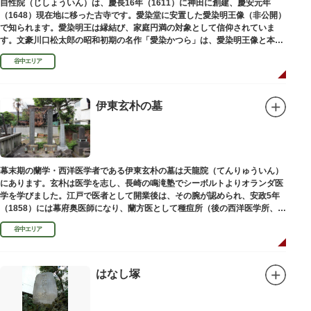
自性院（じしょういん）は、慶長16年（1611）に神田に創建、慶安元年
（1648）現在地に移った古寺です。愛染堂に安置した愛染明王像（非公開）
で知られます。愛染明王は縁結び、家庭円満の対象として信仰されていま
す。文豪川口松太郎の昭和初期の名作「愛染かつら」は、愛染明王像と本堂
前にあった桂の古木にヒントを得た作品だといわれます。
谷中エリア
伊東玄朴の墓
幕末期の蘭学・西洋医学者である伊東玄朴の墓は天龍院（てんりゅういん）
にあります。玄朴は医学を志し、長崎の鳴滝塾でシーボルトよりオランダ医
学を学びました。江戸で医者として開業後は、その腕が認められ、安政5年
（1858）には幕府奥医師になり、蘭方医として種痘所（後の西洋医学所、現
東京大学医学部）の開設などに尽力し、明治4年（1871）72歳で没しまし
谷中エリア
た。
はなし塚