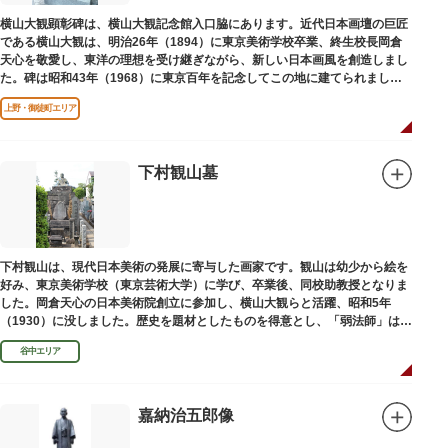
横山大観顕彰碑は、横山大観記念館入口脇にあります。近代日本画壇の巨匠
である横山大観は、明治26年（1894）に東京美術学校卒業、終生校長岡倉
天心を敬愛し、東洋の理想を受け継ぎながら、新しい日本画風を創造しまし
た。碑は昭和43年（1968）に東京百年を記念してこの地に建てられまし
た。
上野・御徒町エリア
下村観山墓
下村観山は、現代日本美術の発展に寄与した画家です。観山は幼少から絵を
好み、東京美術学校（東京芸術大学）に学び、卒業後、同校助教授となりま
した。岡倉天心の日本美術院創立に参加し、横山大観らと活躍、昭和5年
（1930）に没しました。歴史を題材としたものを得意とし、「弱法師」は代
表作です。お墓は安立寺（あんりゅうじ）にあります。
谷中エリア
嘉納治五郎像