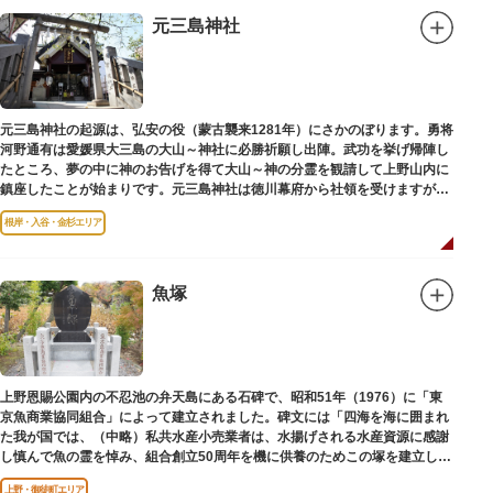
元三島神社
元三島神社の起源は、弘安の役（蒙古襲来1281年）にさかのぼります。勇将
河野通有は愛媛県大三島の大山～神社に必勝祈願し出陣。武功を挙げ帰陣し
たところ、夢の中に神のお告げを得て大山～神の分霊を観請して上野山内に
鎮座したことが始まりです。元三島神社は徳川幕府から社領を受けますが、
御用地となったために上野から浅草へ移転し、現在の地に至ります。
根岸・入谷・金杉エリア
魚塚
上野恩賜公園内の不忍池の弁天島にある石碑で、昭和51年（1976）に「東
京魚商業協同組合」によって建立されました。碑文には「四海を海に囲まれ
た我が国では、（中略）私共水産小売業者は、水揚げされる水産資源に感謝
し慎んで魚の霊を悼み、組合創立50周年を機に供養のためこの塚を建立しま
す」とあります。
上野・御徒町エリア