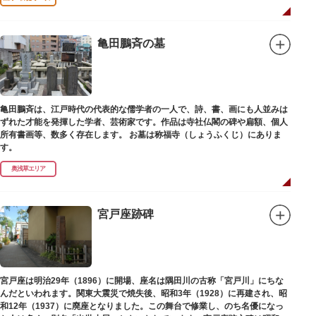
亀田鵬斉の墓
亀田鵬斉は、江戸時代の代表的な儒学者の一人で、詩、書、画にも人並みは
ずれた才能を発揮した学者、芸術家です。作品は寺社仏閣の碑や扁額、個人
所有書画等、数多く存在します。 お墓は称福寺（しょうふくじ）にありま
す。
奥浅草エリア
宮戸座跡碑
宮戸座は明治29年（1896）に開場、座名は隅田川の古称「宮戸川」にちな
んだといわれます。関東大震災で焼失後、昭和3年（1928）に再建され、昭
和12年（1937）に廃座となりました。この舞台で修業し、のち名優になっ