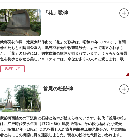
「花」歌碑
武島羽衣作詞・滝廉太郎作曲の「花」の歌碑は、昭和31年（1956）、言問
橋のたもとの隅田公園内に武島羽衣先生歌碑建設会によって建立されまし
た。「花」の歌碑には、羽衣自筆の歌詞が刻まれています。うららかな春景
色を彷彿とさせる美しいメロディーは、今なお多くの人々に親しまれ、歌い
つがれています。
奥浅草エリア
首尾の松跡碑
蔵前橋西詰めの下流側に石碑と若木が植えられています。初代「首尾の松」
は、江戸時代安永年間（1772～80）風災で倒れ、その後も枯れたり焼失
し、昭和37年（1962）これを惜しんだ浅草南部商工観光協会が、地元関係
者と共にこの橋際に碑を建設しました。現在の松は七代目といわれます。