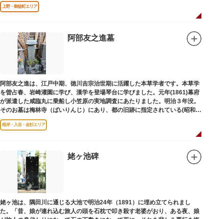
は博士の弟の像でした。
上野・御徒町エリア
阿部友之進墓
阿部友之進は、江戸中期、徳川吉宗治世期に活躍した本草学者です。本草学
を曽占春、岩崎灌園に学び、漢学を登場琴台に学びました。元年(1861)幕府
が派遣した咸臨丸に乗船し小笠原の実地調査にあたりました。明治３年没。
そのお墓は梅林寺（ばいりんじ）にあり、都の旧跡に指定されている(昭和３
年指定)。
根岸・入谷・金杉エリア
姥ヶ池碑
姥ヶ池は、隅田川に通じる大池で明治24年（1891）に埋め立てられまし
た。「昔、娘が連れ込む旅人の頭を石枕で叩き殺す老婆がおり、ある夜、娘