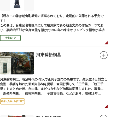
【現在この像は朝倉彫塑館に収蔵されており、定期的に公開される予定で
す】
この像は、台東区名誉区民にして彫刻家である朝倉文夫の作品の一つであ
り、嘉納治五郎が全身全霊を傾けた1940年の東京オリンピック招致が成功
（のちに返上）した、1936年に制作されました。
谷中エリア
朝倉文夫は、1907～1910年ころに嘉納と知り合ったと推察されます。その
後も縁があり、嘉納の人柄や骨格などを熟知していた朝倉は、嘉納の海外出
張中に本作を制作して周囲を驚かせました。しっかりした体幹を感じさせる
ポーズは、嘉納の柔道家としての「不動の姿勢」を意識したと思われます。
河東碧梧桐墓
河東碧梧桐は、明治時代の 俳人で正岡子規門の高弟です。高浜虚子と対立し
定型・季語を離れた新傾向俳句を提唱。全国行脚して「三千里」「続三千
里」をまとめた後、自由律、ルビつき句など句風は変遷しました。著書に
「新傾向句集」「碧梧桐句集」「子規言行録」などがあり、昭和12年
（1937）に没し、お墓は梅林寺（ばいりんじ）にあります。
根岸・入谷・金杉エリア