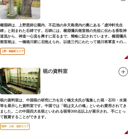
櫛淵碑は、上野恩師公園内、不忍池の弁天島境内の裏にある「虚沖軒先生
碑」と刻まれた石碑です。石碑には、櫛淵彌兵衛宣根の先祖に伝わる香取神
道流から、神道一心流を興すに至るまで、簡略に記されています。櫛淵彌兵
衛宣根は、一橋徳川家に召抱えられ、以後三代にわたって徳川将軍直々の護
衛役として仕えました。
上野・御徒町エリア
硯の資料室
硯の資料室は、中国硯の研究に力を注ぐ楠文夫氏が蒐集した硯・石印・水滴
等を展示した資料室です。中国では「硯は文人の魂」といわれ愛用されてき
ました。この中国四大名硯といわれる硯等300点以上が展示され、手にとっ
て観賞することができます。
根岸・入谷・金杉エリア