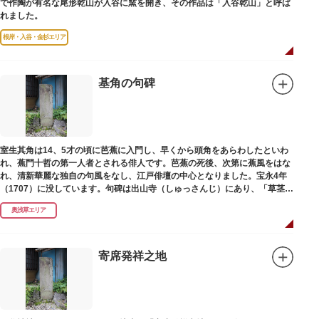
で作陶が有名な尾形乾山が入谷に窯を開き、その作品は「入谷乾山」と呼ば
れました。
根岸・入谷・金杉エリア
基角の句碑
室生其角は14、5才の頃に芭蕉に入門し、早くから頭角をあらわしたといわ
れ、蕉門十哲の第一人者とされる俳人です。芭蕉の死後、次第に蕉風をはな
れ、清新華麗な独自の句風をなし、江戸俳壇の中心となりました。宝永4年
（1707）に没しています。句碑は出山寺（しゅっさんじ）にあり、「草茎を
つつむ葉もなき 雲間哉」と刻まれています。
奥浅草エリア
寄席発祥之地