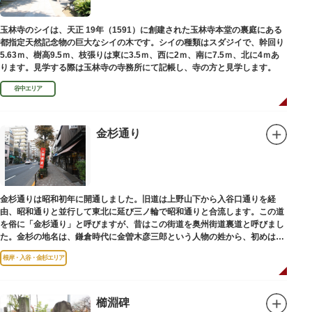
玉林寺のシイは、天正 19年（1591）に創建された玉林寺本堂の裏庭にある
都指定天然記念物の巨大なシイの木です。シイの種類はスダジイで、幹回り
5.63ｍ、樹高9.5ｍ、枝張りは東に3.5ｍ、西に2ｍ、南に7.5ｍ、北に4ｍあ
ります。見学する際は玉林寺の寺務所にて記帳し、寺の方と見学します。
谷中エリア
金杉通り
金杉通りは昭和初年に開通しました。旧道は上野山下から入谷口通りを経
由、昭和通りと並行して東北に延び三ノ輪で昭和通りと合流します。この道
を俗に「金杉通り」と呼びますが、昔はこの街道を奥州街道裏道と呼びまし
た。金杉の地名は、鎌倉時代に金曽木彦三郎という人物の姓から、初めは金
曽木、それが金杉に変わったものとされています。
根岸・入谷・金杉エリア
櫛淵碑