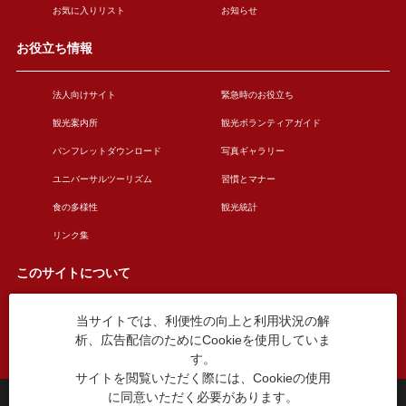
お気に入りリスト
お知らせ
お役立ち情報
法人向けサイト
緊急時のお役立ち
観光案内所
観光ボランティアガイド
パンフレットダウンロード
写真ギャラリー
ユニバーサルツーリズム
習慣とマナー
食の多様性
観光統計
リンク集
このサイトについて
当サイトでは、利便性の向上と利用状況の解
このサイトについて
広告掲載について
析、広告配信のためにCookieを使用していま
お問い合わせ
す。
サイトを閲覧いただく際には、Cookieの使用
に同意いただく必要があります。
台東区役所観光課