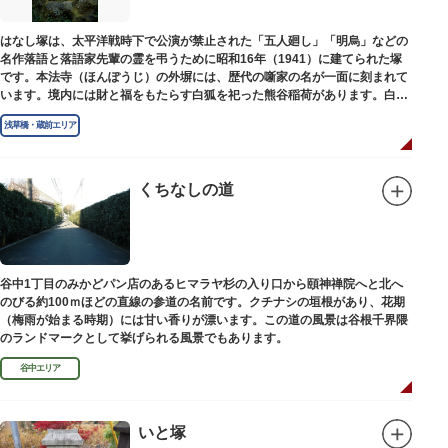
はなし塚は、太平洋戦時下で公演が禁止された「五人廻し」「明烏」などの
名作落語と落語家先輩の霊を弔うために昭和16年（1941）に建てられた塚
です。本法寺（ほんぽうじ）の外塀には、歴代の噺家の名が一面に刻まれて
います。境内には財と福をもたらす白狐を祀った熊谷稲荷があります。白狐
を祀った稲荷は全国に2ケ所しかない非常に珍しいものです。
浅草橋・蔵前エリア
くちなしの道
谷中1丁目のみかどパン店のあるヒマラヤ杉の入り口から頤神禅院へと北へ
のびる約100ｍほどの直線の参道の名前です。クチナシの垣根があり、花期
（梅雨が始まる時期）には甘い香りが漂います。この道の風景は谷根千界隈
のランドマークとして挙げられる風景でもあります。
谷中エリア
いと塚