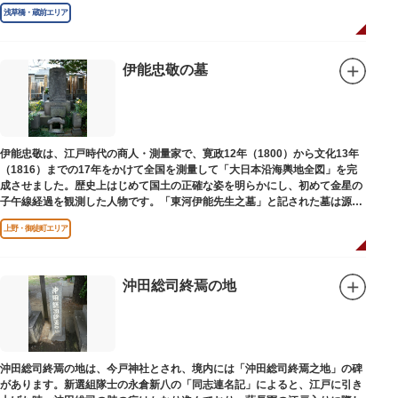
浅草橋・蔵前エリア
伊能忠敬の墓
伊能忠敬は、江戸時代の商人・測量家で、寛政12年（1800）から文化13年
（1816）までの17年をかけて全国を測量して「大日本沿海輿地全図」を完
成させました。歴史上はじめて国土の正確な姿を明らかにし、初めて金星の
子午線経過を観測した人物です。「東河伊能先生之墓」と記された墓は源空
寺（げんくうじ）にあります。
上野・御徒町エリア
沖田総司終焉の地
沖田総司終焉の地は、今戸神社とされ、境内には「沖田総司終焉之地」の碑
があります。新選組隊士の永倉新八の「同志連名記」によると、江戸に引き