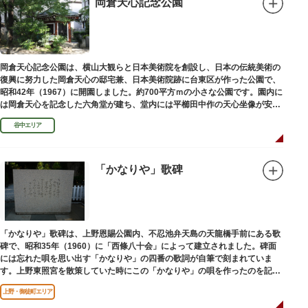
岡倉天心記念公園
岡倉天心記念公園は、横山大観らと日本美術院を創設し、日本の伝統美術の
復興に努力した岡倉天心の邸宅兼、日本美術院跡に台東区が作った公園で、
昭和42年（1967）に開園しました。約700平方ｍの小さな公園です。園内に
は岡倉天心を記念した六角堂が建ち、堂内には平櫛田中作の天心坐像が安置
されています。
谷中エリア
「かなりや」歌碑
「かなりや」歌碑は、上野恩賜公園内、不忍池弁天島の天龍橋手前にある歌
碑で、昭和35年（1960）に「西條八十会」によって建立されました。碑面
には忘れた唄を思い出す「かなりや」の四番の歌詞が自筆で刻まれていま
す。上野東照宮を散策していた時にこの「かなりや」の唄を作ったのを記念
してこの地に建てられました。
上野・御徒町エリア