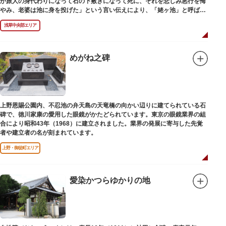
が旅人の身代わりになって石の下敷きになって死に、それを悲しみ悪行を悔
やみ、老婆は池に身を投げた」という言い伝えにより、「姥ヶ池」と呼ばれ
ていました。その碑は花川戸公園内にあります。
浅草中央部エリア
めがね之碑
上野恩賜公園内、不忍池の弁天島の天竜橋の向かい辺りに建てられている石
碑で、徳川家康の愛用した眼鏡がかたどられています。東京の眼鏡業界の組
合により昭和43年（1968）に建立されました。業界の発展に寄与した先覚
者や建立者の名が刻まれています。
上野・御徒町エリア
愛染かつらゆかりの地