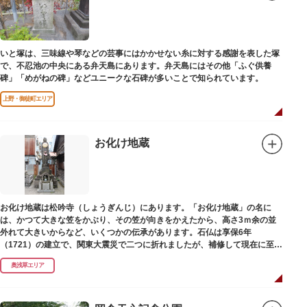
いと塚は、三味線や琴などの芸事にはかかせない糸に対する感謝を表した塚
で、不忍池の中央にある弁天島にあります。弁天島にはその他「ふぐ供養
碑」「めがねの碑」などユニークな石碑が多いことで知られています。
上野・御徒町エリア
お化け地蔵
お化け地蔵は松吟寺（しょうぎんじ）にあります。「お化け地蔵」の名に
は、かつて大きな笠をかぶり、その笠が向きをかえたから、高さ3ｍ余の並
外れて大きいからなど、いくつかの伝承があります。石仏は享保6年
（1721）の建立で、関東大震災で二つに折れましたが、補修して現在に至っ
ています。常夜灯は、寛政2年（1790）に建てられました。
奥浅草エリア