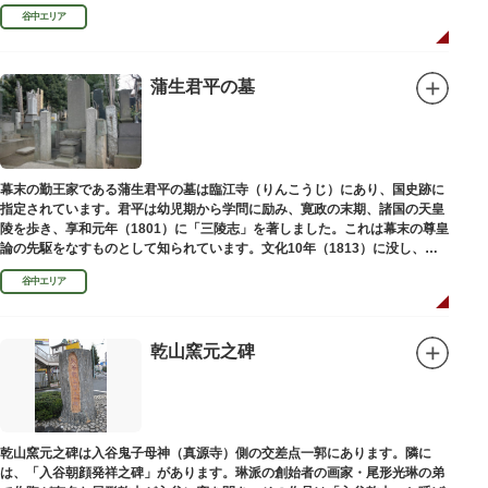
い絵画様式である多色刷り版画「錦絵」に描きました。
谷中エリア
蒲生君平の墓
幕末の勤王家である蒲生君平の墓は臨江寺（りんこうじ）にあり、国史跡に
指定されています。君平は幼児期から学問に励み、寛政の末期、諸国の天皇
陵を歩き、享和元年（1801）に「三陵志」を著しました。これは幕末の尊皇
論の先駆をなすものとして知られています。文化10年（1813）に没し、高
山彦三郎や林子平と共に「寛政三奇人」の一人にあげられています。
谷中エリア
乾山窯元之碑
乾山窯元之碑は入谷鬼子母神（真源寺）側の交差点一郭にあります。隣に
は、「入谷朝顔発祥之碑」があります。琳派の創始者の画家・尾形光琳の弟