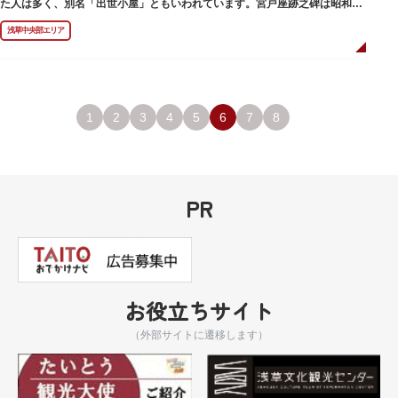
た人は多く、別名「出世小屋」ともいわれています。宮戸座跡之碑は昭和53
年（1978）に建てられました。
浅草中央部エリア
1
2
3
4
5
6
7
8
PR
お役立ちサイト
（外部サイトに遷移します）