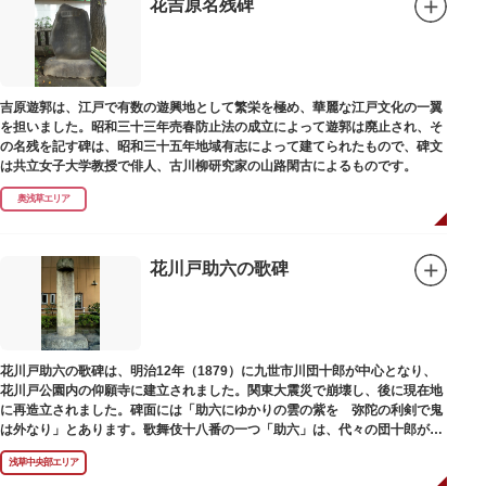
花吉原名残碑
吉原遊郭は、江戸で有数の遊興地として繁栄を極め、華麗な江戸文化の一翼
を担いました。昭和三十三年売春防止法の成立によって遊郭は廃止され、そ
の名残を記す碑は、昭和三十五年地域有志によって建てられたもので、碑文
は共立女子大学教授で俳人、古川柳研究家の山路閑古によるものです。
奥浅草エリア
花川戸助六の歌碑
花川戸助六の歌碑は、明治12年（1879）に九世市川団十郎が中心となり、
花川戸公園内の仰願寺に建立されました。関東大震災で崩壊し、後に現在地
に再造立されました。碑面には「助六にゆかりの雲の紫を 弥陀の利剣で鬼
は外なり」とあります。歌舞伎十八番の一つ「助六」は、代々の団十郎が伝
えていますが、助六の実像は不明です。
浅草中央部エリア