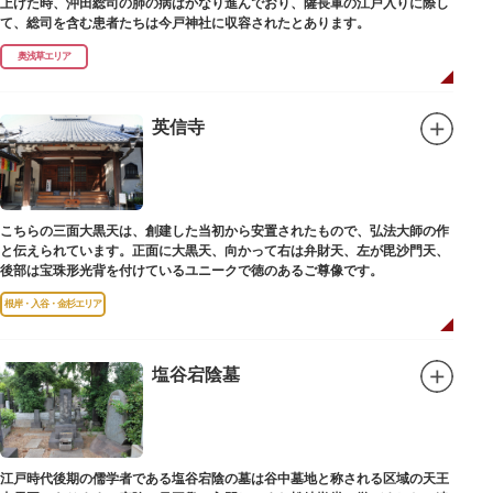
上げた時、沖田総司の肺の病はかなり進んでおり、薩長軍の江戸入りに際し
て、総司を含む患者たちは今戸神社に収容されたとあります。
奥浅草エリア
英信寺
こちらの三面大黒天は、創建した当初から安置されたもので、弘法大師の作
と伝えられています。正面に大黒天、向かって右は弁財天、左が毘沙門天、
後部は宝珠形光背を付けているユニークで徳のあるご尊像です。
根岸・入谷・金杉エリア
塩谷宕陰墓
江戸時代後期の儒学者である塩谷宕陰の墓は谷中墓地と称される区域の天王