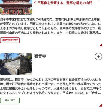
仁王尊像を安置する、堅牢な構えの山門
浅草寺本堂前に佇む朱塗りの2階建て門。左右に阿形像と吽形像の仁王尊像
が安置されています。門裏に掛けられている重さ約500kgの大わらじは、仁
王さまの力を表し魔除けとして伝わるもの。台東区の友好都市のひとつ、山
形県村山市の有志により奉納されました。また、小船町の大提灯や重厚感あ
ふれる吊灯篭も存在感を放ち、参拝客を迎えてくれます。
浅草中央部エリア
宝蔵門は、平安時代、武蔵守に任命された平公雅（たいらのきみまさ）によ
り、祈願成就の御礼として942年に建立されました。数度の火災を経て、現
在の門は1964年にホテルニューオオタニ創始者・大谷米太郎の寄進により本
観音寺
瓦葺きで再建された（2007年チタン瓦に葺き替え）楼門です。上層部には仏
教の経典である『元版⼀切経（げんばんいっさいきょう）』や寺宝が収蔵さ
れています。
築地塀は、観音寺（かんのんじ）境内の南面を画する延長37.6ｍのいわゆる
練り塀で江戸時代に築造された土塀です。土と瓦を交互に積み重ねて作った
土塀に屋根瓦をふいた珍しいものです。人通りが絶えると、まるで江戸時代
にタイムスリップしたような気分になります。平成4年（1992）に「台東区
まちかど賞」を受賞しました。
谷中エリア