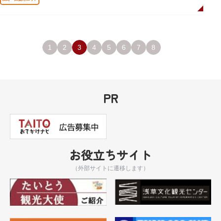
1
2
3
4
5
6
7
8
PR
お役立ちサイト
（外部サイトに遷移します）