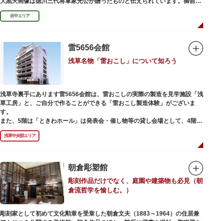
大黒天画像は徳川三代将軍家光公が贈ったものと伝えられています。御前立
の大黒天木像は台東区文化財に指定されています。
谷中エリア
雷5656会館
浅草名物「雷おこし」について知ろう
浅草寺裏手にあります雷5656会館は、雷おこしの実際の製造を見学施設「浅
草工房」と、ご自分で作ることができる「雷おこし製造体験」がございま
す。
また、5階は「ときわホール」は発表会・催し物等の貸し会場として、4階は
打合せなどでご利用いただける「貸しスペース」がございます。
浅草中央部エリア
朝倉彫塑館
彫刻作品だけでなく、庭園や建築物も必見（朝
倉流哲学を愉しむ。）
彫刻家として初めて文化勲章を受章した朝倉文夫（1883～1964）の住居兼