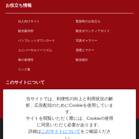
お役立ち情報
法人向けサイト
緊急時のお役立ち
観光案内所
観光ボランティアガイド
パンフレットダウンロード
写真ギャラリー
ユニバーサルツーリズム
習慣とマナー
食の多様性
観光統計
リンク集
このサイトについて
当サイトでは、利便性の向上と利用状況の解
このサイトについて
広告掲載について
析、広告配信のためにCookieを使用していま
お問い合わせ
す。
サイトを閲覧いただく際には、Cookieの使用
に同意いただく必要があります。
台東区役所観光課
詳細は
このサイトについて
をご確認くださ
〒110-8615 東京都台東区東上野4丁目5番6号
い。
TEL：03-5246-1151