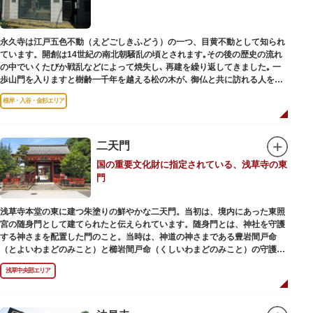
永久寺は江戸五色不動（えどごしきふどう）の一つ、目黄不動として知られ
ています。開創は14世紀の南北朝騒乱の頃とされます｡その後の歴史の流れ
の中でいくたびか戦乱などによって焼失し､ 再建を繰り返してきました｡ 一
歩山門を入りますと樹齢一千年を越える松の木が､ 御仏と共に訪れる人を静
かに迎えています｡
根岸・入谷・金杉エリア
二天門
国の重要文化財に指定されている、浅草寺の東
門
浅草寺本堂の東に建つ朱塗りの鮮やかな二天門。当初は、境内にあった東照
宮の随身門として建てられたと伝えられています。随身門とは、神社を守護
する神さまを配置した門のこと。当時は、神道の神さまである豊岩間戸命
（とよいわまどのみこと）と櫛岩間戸命（くしいわまどのみこと）の守護神
像が左右に祀られていました。
浅草中央部エリア
しかし、1868年（明治元年）に明治政府が発令した神仏分離令により、仏教
寺院である浅草寺には、この2柱の神さまの像を祀ることができなくなりま
した。そこで、浅草寺はこの2柱の像を浅草神社に遷座し、代わりに鎌倉の
鶴岡八幡宮にあった仏教の守護神である広目天（こうもくてん）と持国天