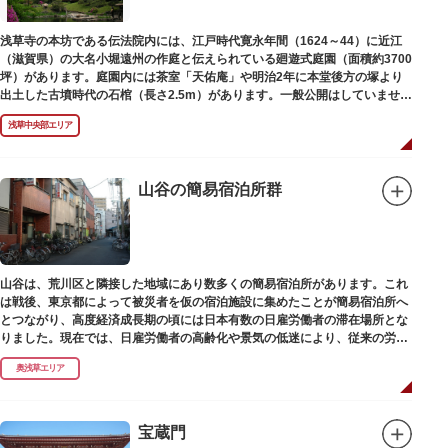
浅草寺の本坊である伝法院内には、江戸時代寛永年間（1624～44）に近江
（滋賀県）の大名小堀遠州の作庭と伝えられている廻遊式庭園（面積約3700
坪）があります。庭園内には茶室「天佑庵」や明治2年に本堂後方の塚より
出土した古墳時代の石棺（長さ2.5m）があります。一般公開はしていません
が、不定期で特別公開されることがあります。
浅草中央部エリア
山谷の簡易宿泊所群
山谷は、荒川区と隣接した地域にあり数多くの簡易宿泊所があります。これ
は戦後、東京都によって被災者を仮の宿泊施設に集めたことが簡易宿泊所へ
とつながり、高度経済成長期の頃には日本有数の日雇労働者の滞在場所とな
りました。現在では、日雇労働者の高齢化や景気の低迷により、従来の労働
者に代わって、外国人の利用が増えています。
奥浅草エリア
宝蔵門