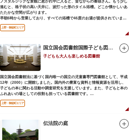
ノスタルジックな景観に惹かれ中に入ると、昔ながらの番頭さん。もう少し
進むと、格子状の高い天井に、波打った形のタイル浴槽。どこか懐かしいあ
たたかな空間が広がります。
早朝6時から営業しており、すべての浴槽で46度のお湯が提供されていま
す。常連の方々を魅了するのは早朝のこの少し熱めの温度のお湯と昔ながら
上野・御徒町エリア
の懐かしさでしょうか。
店頭の屋根瓦や格子型天井等も昭和から引き継がれてきている歴史あるもの
です。お立ち寄りの際は、有形文化財に指定されたその景観も、ぜひゆった
りとご覧ください。
国立国会図書館国際子ども図書館
子どもも大人も楽しめる図書館
国立国会図書館法に基づく国内唯一の国立の児童書専門図書館として、平成
12年（2000）に開館しました。国内外の豊富な資料と情報資源を活用し、
子どもの本に関わる活動や調査研究を支援しています。また、子どもと本の
ふれあいの場としての役割も担っている図書館です。
レンガ棟は、明治39年（1906）に建てられた帝国図書館の建物を保存・再
上野・御徒町エリア
利用しています。
伝法院の庭