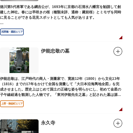
徳川第5代将軍である綱吉公が、1693年に京都の石清水八幡宮を勧請して創
建した神社。春には早咲きの桜（種類未詳、通称：藏前桜）とミモザを同時
に見ることができる花見スポットとしても人気があります。
江戸時代には勧進大相撲の開催地としても知られ、3大強豪力士の谷風、小
浅草橋・蔵前エリア
野川、雷電などの名力士による幾多の名勝負が繰り広げられ大いに賑わいを
見せました。また、御神輿は昭和の名工・志布景彩（しふけいさい）による
もので、その華麗さから御神輿として初めて意匠登録されています。
伊能忠敬の墓
創建当初の社号は「石清水八幡宮」でしたが、1951年に「藏前神社」へと改
称しました。江戸城鬼門除の守護神ならびに徳川将軍家祈願所の一社として
尊崇され、社地は200石の朱印地を賜り、江戸を代表する名社のひとつに数
えられています。赤穂義士討ち入りの成功祈願や、落語の演目にある「元
犬」ゆかりの神社としても知られるパワースポットです。
伊能忠敬は、江戸時代の商人・測量家で、寛政12年（1800）から文化13年
（1816）までの17年をかけて全国を測量して「大日本沿海輿地全図」を完
成させました。歴史上はじめて国土の正確な姿を明らかにし、初めて金星の
子午線経過を観測した人物です。「東河伊能先生之墓」と記された墓は源空
寺（げんくうじ）にあります。
上野・御徒町エリア
永久寺