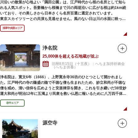
川沿いの散策が心地よい「隅田公園」は、江戸時代から桜の名所として知ら
れる人気スポット。吾妻橋から桜橋まで川の両堤沿いに広がる桜は約1km続
いており、その美しさから日本さくら名所百選に選定されています。
東京スカイツリーとの共演も見逃せません。風のない日は川の水面に映った
「逆さスカイツリー」と桜のコラボレーションも楽しめます。シーズン中は
浅草中央部エリア
夜桜がライトアップされ、日中とは異なる幻想的な雰囲気に包まれるのも魅
力のひとつ。屋形船や水上バスも運航しているので、いつもと違った目線の
お花見もおすすめです。
浄名院
25,000体を超える石地蔵が並ぶ
旧暦8月15日（十五夜）：へちま加持祈祷会
（へちま供養）
浄名院は、寛文6年（1666）、上野寛永寺36坊のひとつとして開かれまし
た。江戸時代の寺の隆盛の陰で不徳な僧も生まれたため、妙立和尚が不徳な
僧を戒め、清い信仰を広めようと安楽律宗を開き、これを引き継いだ38世妙
運大和尚が明治12年に五濁より民衆を救い仏恩に報いるために八万四千体の
石地蔵建立を発願しました。現在では2万５千体を超える像が造立されてい
谷中エリア
ます。
源空寺