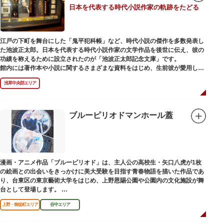
日本を代表する時代小説作家の軌跡をたどる
江戸の下町を舞台にした「鬼平犯科帳」など、時代小説の傑作を多数発表し
た池波正太郎。日本を代表する時代小説作家の文学作品を後世に伝え、彼の
功績を称えるために設立されたのが「池波正太郎記念文庫」です。
館内には著作本や小説に関するさまざまな資料をはじめ、生前彼が愛用して
いた万年筆やパイプ、帽子などが展示されています。書斎も復元されてお
浅草中央部エリア
り、池波正太郎をより身近に感じられるスポットです。また「池波グッズ」
とよばれる、作品の舞台を紹介した古地図やポストカード、扇子など様々な
グッズも必見。池波ファンにはたまらない空間となっています。
ブルーピリオドマンホール蓋
漫画・アニメ作品「ブルーピリオド」は、主人公の高校生・矢口八虎が1枚
の絵画との出会いをきっかけに美大受験を目指す青春物語を描いた作品であ
り、台東区の東京藝術大学をはじめ、上野恩賜公園や公園内の文化施設が舞
台として登場します。
区にゆかりのある本作品を通して、新たな観光スポット創出による誘客促進
上野・御徒町エリア
谷中エリア
と区内観光客の回遊性向上を図るため、こちらのマンホール蓋を設置しまし
た。