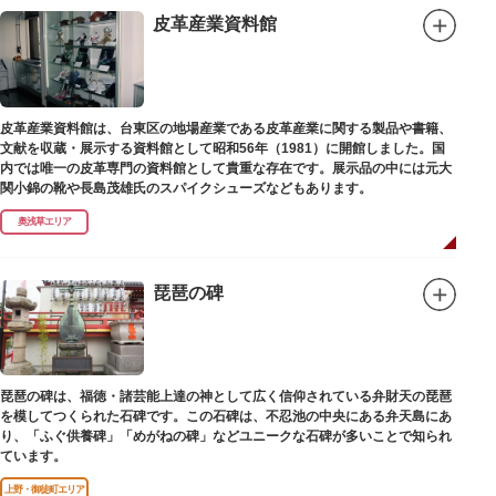
皮革産業資料館
皮革産業資料館は、台東区の地場産業である皮革産業に関する製品や書籍、
文献を収蔵・展示する資料館として昭和56年（1981）に開館しました。国
内では唯一の皮革専門の資料館として貴重な存在です。展示品の中には元大
関小錦の靴や長島茂雄氏のスパイクシューズなどもあります。
奥浅草エリア
琵琶の碑
琵琶の碑は、福徳・諸芸能上達の神として広く信仰されている弁財天の琵琶
を模してつくられた石碑です。この石碑は、不忍池の中央にある弁天島にあ
り、「ふぐ供養碑」「めがねの碑」などユニークな石碑が多いことで知られ
ています。
上野・御徒町エリア