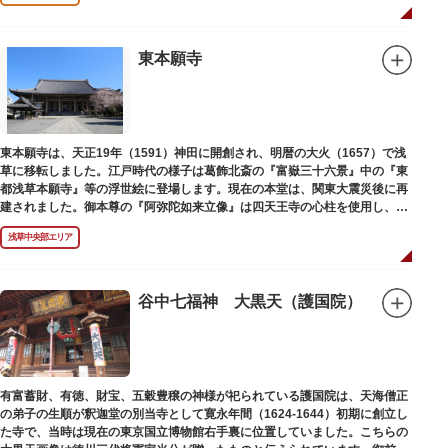
東本願寺
東本願寺は、天正19年（1591）神田に開創され、明暦の大火（1657）で浅
草に移転しました。江戸時代の様子は葛飾北斎の『富嶽三十六景』中の『東
都浅草本願寺』等の浮世絵に登場します。現在の本堂は、関東大震災後に再
建されました。御本尊の『阿弥陀如来立像』は四天王寺の心柱を使用し、嘉
禄2年（1226）頃の作と伝わっています。また、梵鐘は寛永7年（1630）以
浅草中央部エリア
後のものと推定され、都内に現存する梵鐘の中では有数の風格を誇り、毎年
大晦日に除夜の鐘で一般開放します。（要予約）
谷中七福神 大黒天（護国院）
有富蓄財、有徳、財宝、五穀豊穣の神様が祀られている護国院は、天海僧正
の弟子の生順が釈迦堂の別当寺として寛永年間（1624-1644）初期に創立し
た寺で、当時は現在の東京国立博物館右手裏に位置していました。こちらの