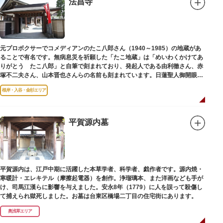
法昌寺
（じこくてん）の像を二天門に安置。これに伴い、正式名称が随身門から二
天門に変更されました。
その後、第二次世界大戦により2柱の像は焼失。現在は、上野の寛永寺（か
んえいじ）の四代将軍徳川家綱霊廟にあった持国天と増長天（ぞうちょうて
ん）の像が祀られています。持国天と増長天は、四天王と呼ばれる仏さまと
元プロボクサーでコメディアンのたこ八郎さん（1940～1985）の地蔵があ
して知られていますが、四天王は仏教の守護神であることから武装した姿。
ることで有名です。無病息災を祈願した「たこ地蔵」は「めいわくかけてあ
どちらも、鎌倉時代以降に流行した複数の木材を組み合わせる技法「寄木
りがとう たこ八郎」と自筆で刻まれており、発起人である由利徹さん、赤
造」により造られています。
塚不二夫さん、山本晋也さんらの名前も刻まれています。日蓮聖人御開眼の
毘沙門天を奉安しています。
根岸・入谷・金杉エリア
平賀源内墓
平賀源内は、江戸中期に活躍した本草学者、科学者、戯作者です。源内焼・
寒暖計・エレキテル（摩擦起電器）を創作。浄瑠璃本、また洋画なども手が
け、司馬江漢らに影響を与えました。安永8年（1779）に人を誤って殺傷し
て捕えられ獄死しました。お墓は台東区橋場二丁目の住宅街にあります。
奥浅草エリア