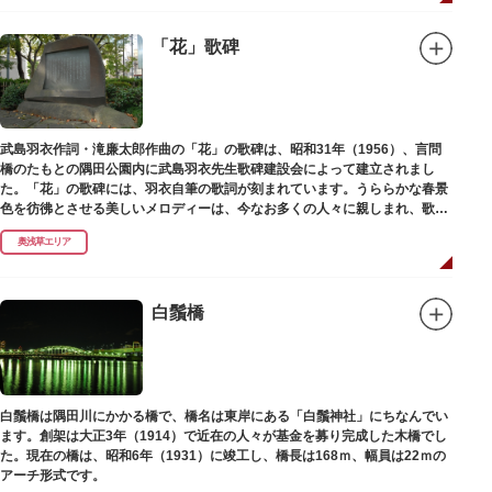
「花」歌碑
武島羽衣作詞・滝廉太郎作曲の「花」の歌碑は、昭和31年（1956）、言問
橋のたもとの隅田公園内に武島羽衣先生歌碑建設会によって建立されまし
た。「花」の歌碑には、羽衣自筆の歌詞が刻まれています。うららかな春景
色を彷彿とさせる美しいメロディーは、今なお多くの人々に親しまれ、歌い
つがれています。
奥浅草エリア
白鬚橋
白鬚橋は隅田川にかかる橋で、橋名は東岸にある「白鬚神社」にちなんでい
ます。創架は大正3年（1914）で近在の人々が基金を募り完成した木橋でし
た。現在の橋は、昭和6年（1931）に竣工し、橋長は168ｍ、幅員は22ｍの
アーチ形式です。