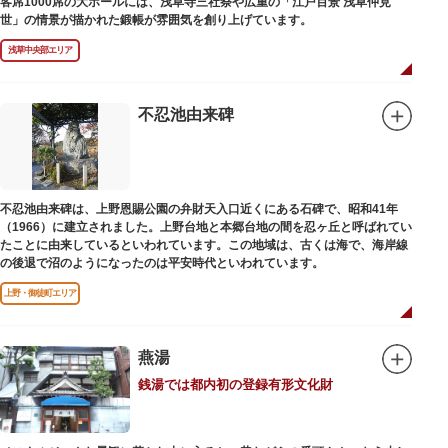
客席1000席の大ホールには、浅草寺三社祭や広重の「江戸百景 浅草仲見
世」の情景が描かれた鍛帳が雰囲気を創り上げています。
浅草中央部エリア
不忍池由来碑
不忍池由来碑は、上野恩賜公園の弁財天入口近くにある石碑で、昭和41年
（1966）に建立されました。上野台地と本郷台地の間を忍ヶ丘と呼ばれてい
たことに由来しているといわれています。この地域は、古くは海で、海岸線
の後退で沼のようになったのは平安時代といわれています。
上野・御徒町エリア
燕湯
銭湯では都内初の登録有形文化財