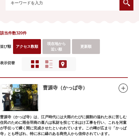
該当件数320件
現在地から
並び順
アクセス数順
更新順
近い順
表示切替
曹源寺（かっぱ寺）
曹源寺（かっぱ寺）は、江戸時代には大雨のたびに掘割の溢れた水に苦しむ
住民のために雨合羽商の喜八は私財を投じて水はけ工事を行い、これを河童
が手伝って瞬く間に完成させたといわれています。この噂が広まり「かっぱ
寺」とも呼ばれ、特に水に縁のある商売人から信仰されています。