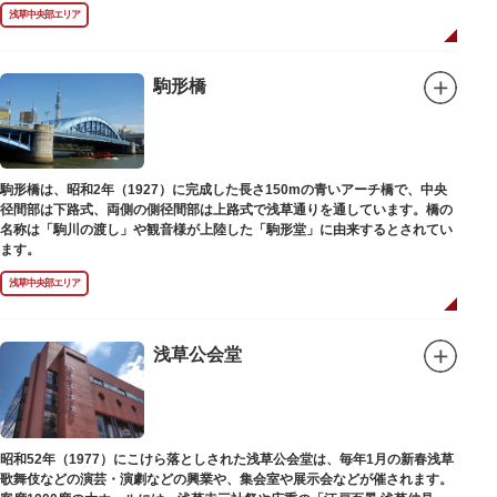
浅草中央部エリア
駒形橋
駒形橋は、昭和2年（1927）に完成した長さ150mの青いアーチ橋で、中央
径間部は下路式、両側の側径間部は上路式で浅草通りを通しています。橋の
名称は「駒川の渡し」や観音様が上陸した「駒形堂」に由来するとされてい
ます。
浅草中央部エリア
浅草公会堂
昭和52年（1977）にこけら落としされた浅草公会堂は、毎年1月の新春浅草
歌舞伎などの演芸・演劇などの興業や、集会室や展示会などが催されます。