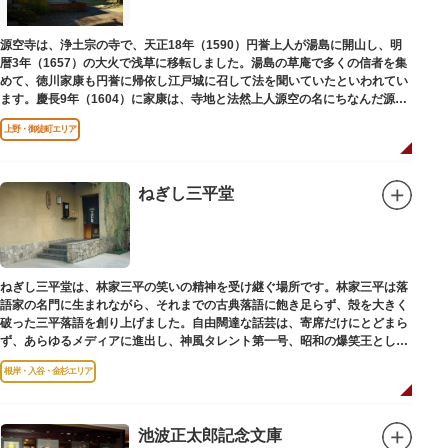
源空寺は、浄土宗の寺で、天正18年（1590）円誉上人が湯島に開山し、明
暦3年（1657）の大火で浅草に移転しました。湯島の草庵で多くの信者を集
めて、徳川家康も円誉に帰依し江戸城に召して法を聞いていたといわれてい
ます。慶長9年（1604）に家康は、寺地と法然上人源空の名にちなんだ源空
寺の号を円誉に与えました。
上野・御徒町エリア
ねぎし三平堂
ねぎし三平堂は、林家三平の笑いの精神を受け継ぐ場所です。林家三平は落
語家の名門に生まれながら、それまでの古典落語に飽き足らず、殻を大きく
破った三平落語を創り上げました。自由闊達な話芸は、寄席だけにとどまら
ず、あらゆるメディアに進出し、神風タレント第一号、昭和の爆笑王とし
て、いつまでも日本人の心に残っています。
根岸・入谷・金杉エリア
池波正太郎記念文庫