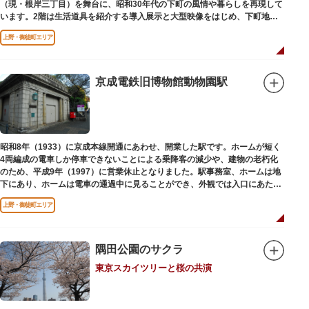
（現・根岸三丁目）を舞台に、昭和30年代の下町の風情や暮らしを再現して
います。2階は生活道具を紹介する導入展示と大型映像をはじめ、下町地域
の歴史や出来事をたどることのできる資料を展示しています。また3階には
上野・御徒町エリア
企画展示室と、道具や玩具を体験し、調べることができるしたまち情報コー
ナーがあります。
京成電鉄旧博物館動物園駅
昭和8年（1933）に京成本線開通にあわせ、開業した駅です。ホームが短く
4両編成の電車しか停車できないことによる乗降客の減少や、建物の老朽化
のため、平成9年（1997）に営業休止となりました。駅事務室、ホームは地
下にあり、ホームは電車の通過中に見ることができ、外観では入口にあたる
建物を見ることができます。
上野・御徒町エリア
隅田公園のサクラ
東京スカイツリーと桜の共演