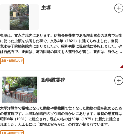
設置年月日：令和4年3月1日
虫塚
虫塚は、寛永寺境内にあります。伊勢長島藩主である増山雪斎の遺志で写生
に使った虫類を供養した碑で、文政4年（1821）に建てられました。当初、
寛永寺子院勧善院内にありましたが、昭和初期に現在地に移転しました。碑
は自然石で、正面は、葛西因是の撰文を大窪詩仏が書し、裏面は、詩仏と菊
池五山の自筆の詩が刻まれています。
上野・御徒町エリア
動物慰霊碑
太平洋戦争で犠牲となった動物や動物園で亡くなった動物の霊を慰めるため
の慰霊碑です。上野動物園内のゾウ園の向かいにあります。最初の慰霊碑は
昭和6年（1931）に建立され、現在のものは50年（1975）に新たに建立さ
れました。人工石には「動物よ安らかに」の碑文が刻まれています。
上野・御徒町エリア