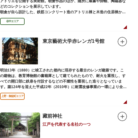
アトリエを公開する美術館。朝倉作品のほか、随所に蔵書や掛軸、陶磁器な
どのコレクションを展示しています。
朝倉が自ら設計した、鉄筋コンクリート造のアトリエ棟と木造の住居棟から
なる建物は、異なる素材が違和感なく調和しています。広く門戸を開放し弟
谷中エリア
子を育成した「朝倉彫塑塾」の教育の場としても使われました。巨石と樹木
が濃密な空間を作り出す「五典の池」を中心とした中庭、日本における屋上
緑化の先駆けともいえる屋上庭園など、朝倉独自の美学や哲学、教育論も、
この建物に色濃く反映されています。
東京藝術大学赤レンガ1号館
彫刻作品や芸術品を鑑賞する美術館という側面だけでなく、庭園や建築の価
値も感じられる施設です。朝倉の芸術思想の特質である自然観を表す庭園
は、その芸術上・観賞上の価値が評価され、敷地全体が「旧朝倉文夫氏庭
園」として国の名勝に指定されています。
明治13年（1880）に竣工された都内に現存する最古のレンガ建築です。こ
の建物は、教育博物館の書籍庫として建てられたもので、耐火を重視し、す
べての開口部に鉄扉を付設するなどの不燃性を重視した造りとなっていま
す。築124年を迎えた平成22年（2010年）に耐震改修事業の一環により全面
改修が施されました。
上野・御徒町エリア
藏前神社
江戸を代表する名社の一つ