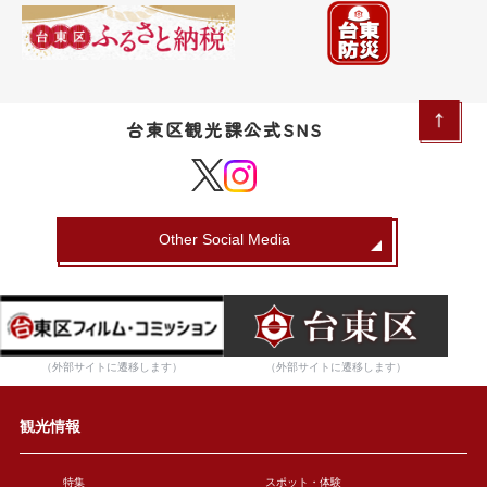
台東区観光課公式SNS
Other Social Media
（外部サイトに遷移します）
（外部サイトに遷移します）
観光情報
特集
スポット・体験