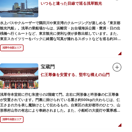
いつもと違った目線で巡る浅草観光
動物園としても知られるようになりました。戦後は遊園地として再開し、温
かさと懐かしさを併せ持つレトロなアトラクションや雰囲気で人気のスポッ
トとなっています。幼児（0歳～4歳）は入園とのりもの料が無料で、年齢や
身長制限の無いアトラクションもあり、子どもの遊園地デビューにもぴった
水上バスやクルーザーで隅田川や東京湾のクルージングが楽しめる「東京都
りです。
観光汽船」。浅草の乗船場からは、浜離宮・お台場海浜公園・豊洲・日の出
桟橋へ行くルートなど、東京観光に便利な便が多数出航しています。また、
東京スカイツリーをバックに綺麗な写真が撮れるスポットなどを巡る約30分
の「浅草周遊コース」も。初日の出やお花見、隅田川花火大会、クリスマス
浅草中央部エリア
などのイベント時は、いつもと違う目線から東京の景色を堪能できるイベン
トクルーズも企画されています。
漫画・アニメ界の巨匠、松本零士氏が宇宙船をイメージしてデザインした船
や、約300人が乗船可能なアメリカンな大型船など多種多様な船体も魅力。
宝蔵門
目的や人数にあわせてコースや時間帯を選べるチャータークルーズも行われ
仁王尊像を安置する、堅牢な構えの山門
ています。
浅草寺本堂前に佇む朱塗りの2階建て門。左右に阿形像と吽形像の仁王尊像
が安置されています。門裏に掛けられている重さ約500kgの大わらじは、仁
王さまの力を表し魔除けとして伝わるもの。台東区の友好都市のひとつ、山
形県村山市の有志により奉納されました。また、小船町の大提灯や重厚感あ
ふれる吊灯篭も存在感を放ち、参拝客を迎えてくれます。
浅草中央部エリア
宝蔵門は、平安時代、武蔵守に任命された平公雅（たいらのきみまさ）によ
り、祈願成就の御礼として942年に建立されました。数度の火災を経て、現