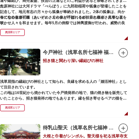
運や縁結び、商売繁盛、技芸の上達などのご利益があると崇敬されてきまし
た。
吉原神社には大河ドラマ「べらぼう」に九郎助稲荷や狐像が登場したことを
記念して、地元有志の方々から狐像が奉納されました。2体の狐像は、向か
春になると逢初桜（あいぞめさくら）と呼ばれるが枝垂れ桜が、見事な花を
って右の像が「逢（あい）」、左の像が「初（そめ）」と命名されていま
咲かせ人々を和ませます。毎年5月の例祭では神輿渡御が行われ、威勢の良
す。
い掛け声とともに各町は活気にあふれます。
奥浅草エリア
吉原弁財天は浅草名所七福神の一社・弁財天にあたり、七福神に関する授与
も年間を通して行われています。
今戸神社（浅草名所七福神 福禄寿）
招き猫と関わり深い縁結びの神社
浅草屈指の縁結びの神社として知られ、良縁を求める人の「婚活神社」とし
て注目されています。
この地は16世紀から焼かれていた今戸焼発祥の地で、猫の焼き物を販売して
いたことから、招き猫発祥の地でもあります。縁を招き寄せるペアの猫をモ
チーフにした絵馬や御朱印帳も人気です。
奥浅草エリア
1063（康平6）年、時の奥羽鎮守府源頼朝・義家父子が祈願し鎌倉の鶴ヶ丘
と浅草今戸とに京都の石清水八幡を勧請して創建されました。境内には、幕
末に活躍した新選組沖田総司の終焉の地の碑も佇んでいます。また、浅草名
待乳山聖天（浅草名所七福神 毘沙門天）
所七福神の福禄寿が祀られており、七福神詣りの参拝客でも賑わうスポット
大根と巾着がシンボル。聖天様を祀る浅草寺支
です。