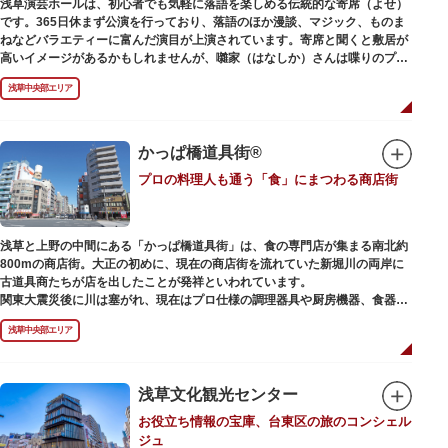
浅草演芸ホールは、初心者でも気軽に落語を楽しめる伝統的な寄席（よせ）
また、浅草名所七福神のひとつとしても知られ、恵比須像が祀られていま
です。365日休まず公演を行っており、落語のほか漫談、マジック、ものま
す。
ねなどバラエティーに富んだ演目が上演されています。寄席と聞くと敷居が
高いイメージがあるかもしれませんが、囃家（はなしか）さんは喋りのプ
ロ。すぐに巧みな話芸に引き込まれ、予備知識が無くても楽しめます。
浅草中央部エリア
ホール内で飲食できるのも魅力のひとつ。売店でお弁当やお菓子を買ってゆ
っくり番組を楽しんではいかがでしょう。数々の著名な落語家やお笑い芸人
を輩出した笑いの殿堂で、昔ながらの下町文化を体感してみてください。
かっぱ橋道具街®
プロの料理人も通う「食」にまつわる商店街
浅草と上野の中間にある「かっぱ橋道具街」は、食の専門店が集まる南北約
800mの商店街。大正の初めに、現在の商店街を流れていた新堀川の両岸に
古道具商たちが店を出したことが発祥といわれています。
関東大震災後に川は塞がれ、現在はプロ仕様の調理器具や厨房機器、食器、
包材、調理衣装など「食」にまつわる約170軒の専門店が集まる個性的な専
浅草中央部エリア
門商店街として賑わいを見せています。もちろん、ほとんどのお店が小売に
も対応。家庭の調理用具を購入したい人や観光客にもおすすめです。食品サ
ンプル作り体験ができるお店もありますよ。
浅草文化観光センター
毎年、道具の日である10月9日前後に開催される「かっぱ橋道具まつり」で
お役立ち情報の宝庫、台東区の旅のコンシェル
は、各店舗がおすすめ商品や掘り出しものを販売。また、年ごとに異なる
ジュ
様々な催しものも行われます。