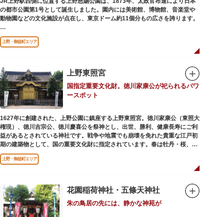
JR上野駅西側に位置する上野恩賜公園は、1873年、太政官布達により日本
の都市公園第1号として誕生しました。園内には美術館、博物館、音楽堂や
歩き疲れたり、お腹が空いてきたら、園内にいくつかあるフードショップで
動物園などの文化施設が点在し、東京ドーム約11個分もの広さを誇ります。
休憩しましょう。それぞれのお店で、動物たちをモチーフにした可愛いフー
ドやスイーツが食べられます。オリジナルグッズを取り扱うギフトショップ
ソメイヨシノやヤマザクラなど約1,200本の桜が植えられた園内は、桜の名
も必見です。
上野・御徒町エリア
所としても有名。シーズンにはライトアップされた夜桜が一層風情を添え、
例年延べ330万人近い人出となります。不忍池（しのばずのいけ）は江戸時
代より浮世絵に描かれたほどのハスの名所。たくさんの鴨や渡り鳥が訪れる
ので、バードウォッチングを楽しむ人の姿も見られるスポットです。
上野東照宮
国指定重要文化財。徳川家康公が祀られるパワ
美術館や博物館で国内外の芸術作品や文化・自然科学に触れたり、歴史の薫
ースポット
りを感じながら史跡巡りを楽しんではいかがでしょうか。1日では見てまわ
りきれないほどの魅力にあふれた公園です。
1627年に創建された、上野公園に鎮座する上野東照宮。徳川家康公（東照大
権現）、徳川吉宗公、徳川慶喜公を祭神とし、出世、勝利、健康長寿にご利
益があるとされている神社です。戦争や地震でも崩壊を免れた貴重な江戸初
期の建築物として、国の重要文化財に指定されています。春は牡丹・桜、秋
は紅葉やダリア展、お正月は初詣や冬ぼたん鑑賞の地として、年間を通して
上野・御徒町エリア
国内外からの参拝者で賑わうスポットです。
贅沢に金箔が使われた豪華絢爛な金色殿（社殿）などの建造物は、三代将
軍・徳川家光公が、日光東照宮までお参りに行けない江戸の人々のために建
花園稲荷神社・五條天神社
てられたそう。社殿内部は文化財保護のため通常は非公開ですが、特別公開
朱の鳥居の先には、静かな神苑が
が実施されることもあるので、拝観を申し込んでみてはいかがでしょうか。
授与所では、期間・数量限定のお守りや御朱印も授与されているので要チェ