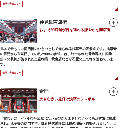
浅草の象徴とも言える「雷門（風雷神門）」は、高さ3.9mの大提灯と風神雷
浅草中央部エリア
神像が安置された浅草寺の総門。本堂前には2体の仁王尊像が並ぶ山門「宝
蔵門」が建ち、参拝客を堂々と迎えてくれます。本堂前には、邪気を払うご
利益があるといわれる常香炉（じょうこうろ）が鎮座。参拝前に煙を浴びて
身を清めましょう。「観音堂」とも呼ばれる本堂にはご本尊の聖観世音菩薩
仲見世商店街
が祀られており、毎日定時に法要が執り行われています。
およそ90店舗が軒を連ねる賑やかな商店街
境内の歴史ある建造物も必見です。ひと際目立つ五重塔、国指定重要文化財
の二天門、浅草名所七福神のひとつ・大黒天が祀られた影向堂（ようごうど
う）など、悠久の時に思いを馳せて見学をお楽しみください。
日本で最も古い商店街のひとつとして知られる浅草寺の表参道です。浅草寺
日没後はライトアップされ、朱塗りの建物がより一層鮮やかに浮かび上がり
の雷門から宝蔵門までの約250mの参道には、統一された電飾看板に四季
ます。昼間は約90店舗が軒を連ねる仲見世のお店も閉まり、シャッターに描
折々の装飾が施された土産物店、飲食店などが石畳の上で軒を連ねていま
かれた「浅草絵巻」を楽しめるのも夜の醍醐味。撮影スポットやデートスポ
す。
ットにもおすすめです。昼間と比べて人が少なくゆっくり巡れるので、足を
人形焼や手焼きせんべいをはじめ、団子や揚げまんじゅう、雷おこしなどの
運んでみてはいかがでしょうか。
浅草中央部エリア
銘菓、和傘や扇子など伝統工芸品も並び、歩いているだけで浅草らしさを感
じる場所です。江戸文化を感じる粋な商品の数々は、海外からの観光客にも
人気。商品が作られる様子がわかる実演販売の店もあり、焼き立て、作り立
ての味を堪能できるのも魅力。下町っ子の威勢の良い売り声が飛び交うな
雷門
か、お気に入りのお土産探しをお楽しみください。
大きな赤い提灯は浅草のシンボル
「雷門」は、942年に平公雅（たいらのきんまさ）によって駒形付近に創建
された浅草寺の総門です。鎌倉時代以降に現在の場所へ移築されました。大