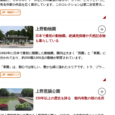
基礎に、モネやルノワールなどの印象派の名作や、ゴッホ、ピカソといった
有名作家の作品を広く展示しています。このコレクションは第二次世界大戦
中にフランス政府に接収され、戦後に専用の美術館を創設することを条件に
上野・御徒町エリア
日本へ寄贈返還されました。
本館の設計は、フランスで活躍した近代建築の巨匠ル・コルビュジエによる
もの。「ル・コルビュジエの建築作品－近代建築運動への顕著な貢献－」の
上野動物園
構成資産の一つとして東京初の世界文化遺産に登録されています。前庭にも
日本で最初の動物園。絶滅危惧種や天然記念物
ロダンの彫刻が展示されており、散策しながら美術鑑賞を楽しめるのも魅力
も暮らしている
のひとつ。 ボランティア・スタッフと一緒に鑑賞する「美術トーク」や、解
説を聞きながら本館や前庭を一緒に歩く「建築ツアー」など、初めての来館
でも気軽に楽しめるプログラムも用意されています。
1882年に日本で最初に開園した動物園。園内は大きく「西園」と「東園」に
分かれており、約300種3,000点の動物が飼育されています。
「東園」は、都心では珍しい、豊かな緑に溢れたエリアです。トラ、ゾウな
どが住む森エリアや、ホッキョクグマやアザラシが住む海エリアでは、水浴
上野・御徒町エリア
びなど迫力あるシーンが目撃できることもあります。国指定重要文化財の
「旧寛永寺五重塔」や藤堂高虎が建て1878（明治11）年に再建された
「閑々亭」などの歴史的建造物も見どころです。
上野恩賜公園
一方「西園」は、蓮の名所としても知られる風光明媚な「不忍池」のほとり
150年以上の歴史を誇る 都内有数の桜の名所
に位置する区域。キリンやサイなどの人気動物をはじめ、アイアイや“動か
ない鳥”として話題のハシビロコウなどユニークな種も見られます。
子ども動物園「すてっぷ」では、小動物を間近で観察することを通じて、命
の大切さや生きものの魅力が学べる体験プログラムが実施されています。