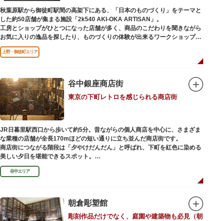
（はっぴべんざいてん）」。9月に行われる「巳成金（みなるかね）大祭」
秋葉原駅から御徒町駅間の高架下にある、「日本のものづくり」をテーマと
で目にすることができます。
した約50店舗が集まる施設「2k540 AKI-OKA ARTISAN」。
不忍池辯天堂には、豊臣秀吉公が大切にしていたという伝説のある、谷中七
工房とショップがひとつになった店舗が多く、商品のこだわりを聞きながら
福神とは別の「大黒天」も祀られています。
お気に入りの逸品を探したり、ものづくりの体験が出来るワークショップに
参加して自分だけのオリジナル商品を作ったり、クリエイターと直接コミュ
上野・御徒町エリア
ニケーションをとりながらのショッピングが楽しめます。飲食店もあるので
ランチやカフェ利用もおすすめ。
ここでしか買えない商品や一点物を扱うブランドなど、大量生産の製品には
ないぬくもりと、新しいデザインの商品に出会うことができます。
谷中銀座商店街
東京の下町レトロを感じられる商店街
名前の由来は、東京駅から2k540m付近にあることから「2k540」、秋葉原
駅（AKIHABARA）と御徒町駅（OKACHIMACHI）の間にあるという造語
「AKI-OKA」、フランス語で「職人」を意味する「ARTISAN」を組み合わ
せたもの。
JR日暮里駅西口から歩いて約5分。昔ながらの個人商店を中心に、さまざま
施設周辺は、江戸の文化を伝える伝統工芸職人の街だったという背景もあ
な業種の店舗が全長170mほどの短い通りに立ち並んだ商店街です。
り、現在もジュエリーや皮製品を扱うお店が多く、高いセンスとクオリティ
商店街につながる階段は「夕やけだんだん」と呼ばれ、下町を紅色に染める
をもった店舗が集結しています。
美しい夕日を堪能できるスポット。
谷中エリア
谷中銀座商店街は1945年頃に自然発生的に生まれ、現在の近隣型商店街へと
発展。昭和の懐かしい商店街の景観を見ることができます。東京の下町レト
ロを感じられるスポットとして、近隣住民だけではなく、国内外から多くの
観光客が訪れ、買い物や散策を楽しんでいます。
朝倉彫塑館
彫刻作品だけでなく、庭園や建築物も必見（朝