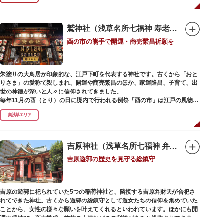
で建設当時のシンボル・大時計も復活し、昭和の面影を残す百貨店は今でも
人々に親しまれています。地上1階は 浅草らしい下町銘菓をはじめ、全国か
らセレクトされた銘菓が並ぶ「浅草すいーつ小町」。東武線「浅草駅」直結
なので、お土産購入にも便利です。
鷲神社（浅草名所七福神 寿老人）
酉の市の熊手で開運・商売繫昌祈願を
朱塗りの大鳥居が印象的な、江戸下町を代表する神社です。古くから「おと
りさま」の愛称で親しまれ、開運や商売繁昌のほか、家運隆昌、子育て、出
世の神徳が深いと人々に信仰されてきました。
毎年11月の酉（とり）の日に境内で行われる例祭「酉の市」は江戸の風物詩
として有名。福をかきこむと言われる熊手をはじめ八ツ頭芋、お多福の面な
奥浅草エリア
ど、色とりどりの縁起物を買い求める人たちで賑わいます。樋口一葉の代表
作『たけくらべ』や他の文学作品にもこの酉の市が数多く登場することか
ら、いかに地域に根付いた催し物だったかが伺い知れます。
吉原神社（浅草名所七福神 弁財天）
なでる場所によって異なるご利益を授かるといわれる「なでおかめ」も人
吉原遊郭の歴史を見守る総鎮守
気。ふっくらとした優しい顔立ちのおかめは「お多福」とも言われ、福が多
く幸せを招く女性の象徴という事から長年親しまれる縁起物です。
ご祭神としては天日鷲命（あめのひわしのみこと）と日本武尊（やまとたけ
吉原の遊郭に祀られていた5つの稲荷神社と、隣接する吉原弁財天が合祀さ
るのみこと）の他、浅草名所七福神のひとつとしても知られ、寿老人が祀ら
れてできた神社。古くから遊郭の総鎮守として遊女たちの信仰を集めていた
れています。
ことから、女性の様々な願いを叶えてくれるといわれています。ほかにも開