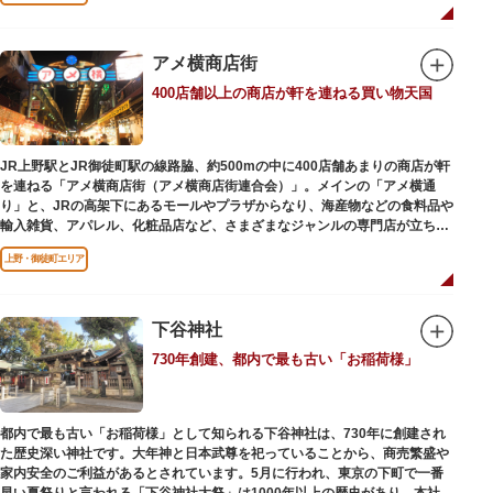
ビールを飲みながら、演目をお楽しみください。
一度にさまざま建築様式が見られるとあって見ごたえ抜群。大名庭園の形式
を一部踏襲している広大な庭は、建築様式同様に和洋併置式とされ、「芝
アメ横商店街
庭」をもつ近代庭園の初期の形を残しています。江戸時代の石碑や手水鉢、
庭石などが見られ、煉瓦塀を含めた敷地全体が重要文化財に指定されていま
400店舗以上の商店が軒を連ねる買い物天国
す。
JR上野駅とJR御徒町駅の線路脇、約500mの中に400店舗あまりの商店が軒
を連ねる「アメ横商店街（アメ横商店街連合会）」。メインの「アメ横通
り」と、JRの高架下にあるモールやプラザからなり、海産物などの食料品や
輸入雑貨、アパレル、化粧品店など、さまざまなジャンルの専門店が立ち並
んでいます。活気ある呼び込みが飛び交うなかで、店員さんとの会話も楽し
上野・御徒町エリア
みながら目玉商品や特価品を探せるのが魅力のひとつ。年末の叩き売りは風
物詩にもなっています。
アメ横のはじまりは、物資が底をついた第二次世界大戦後にできた闇市。多
下谷神社
くの闇市が的屋の仕切りであったのに対して、アメ横は満州からの復員兵が
730年創建、都内で最も古い「お稲荷様」
共同体となり連合会を結成。出店を統制し、商店街が形成されました。
当時、JR上野駅のすぐ南に発生した闇市は、飴を販売する屋台があったこと
から「アメヤ横丁（飴屋通り）」と呼ばれるように。反対側のJR御徒町付近
都内で最も古い「お稲荷様」として知られる下谷神社は、730年に創建され
には、アメリカ進駐軍の放出物資を販売する店ができたので「アメリカ横丁
た歴史深い神社です。大年神と日本武尊を祀っていることから、商売繁盛や
（アメリカ通り）」と呼ばれるようになりました。この2つのエリアが統合
家内安全のご利益があるとされています。5月に行われ、東京の下町で一番
され、今の「アメ横」になったと言われています。
早い夏祭りと言われる「下谷神社大祭」は1000年以上の歴史があり、本社神