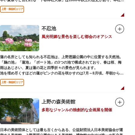
輿の渡御を行う「本祭り」と、町会神輿の渡御だけの「陰祭り」が隔年に行
上野・御徒町エリア
われています。
本殿には、日本を代表する画家 横山大観による「龍」の天井絵が掲げられて
おり、その壮大な美しさは見る者を圧倒します。俳句の大家・正岡子規の
「句碑」や、初代・三笑亭可楽の寄席が境内で初めて開かれたという「寄席
不忍池
発祥之地」の石碑などの見どころも。
風光明媚な景色を楽しむ都会のオアシス
オリジナルの朱印帳の販売や、月や日によって限定の御朱印頒布も行ってい
ます。
蓮の名所としても知られる不忍池は、上野恩賜公園の中に位置する天然池。
「鵜の池」「蓮池」「ボート池」の3つの池で構成されており、春は桜、梅
雨はあじさい、夏は蓮の花と四季折々の景色が見られます。
池を埋め尽くすほどの蓮がピンクの花を咲かすのは7月～8月頃。早朝から午
前のみ開花するので、シーズン中は多くの観光客が朝早くから池を訪れま
上野・御徒町エリア
す。綺麗な蓮の花を近くから観察できるデッキを散歩しながら朝の不忍池を
楽しむのがおすすめです。
「ボート池」ではスワンボートやオール式のボートのレンタルが可能。水上
から池を眺めれば、新しい発見ができるかもしれません。また、「鵜の池」
上野の森美術館
にはマガモ・オナガガモなどたくさんの鴨や渡り鳥が訪れます。大都会の中
多彩なジャンルの独創的な企画展を開催
でバードウォッチングができる珍しいスポットです。
ファミリーで、カップルで、または一人でゆったりと、思い思いの時間をお
過ごしください。
日本の美術団体としては最も古くからある、公益財団法人日本美術協会が運