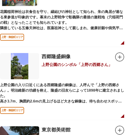
ック。手塚治虫のユニコのお守りなど愛らしいものがありますよ。
花園稲荷神社は衣食住を守り、縁結びの神社として知られ、朱の鳥居が連な
る東参道が印象的です。幕末の上野戦争で彰義隊の最後の激戦地（穴稲荷門
の戦）となったことでも知られています。
隣接している五條天神社は、医薬祖神として親しまれ、健康祈願や病気平癒
祈願の参拝者が多く、相殿には菅原道真公も祀られています。
上野・御徒町エリア
境内がつながっており、まるでひとつの神社かのように並んで鎮座していま
すが、それぞれ別々の由緒の独立した神社です。どちらの御朱印も五條天神
社の境内にある授与所で頒布されています。
西郷隆盛銅像
参拝は6:00～17:00（御朱印の授与は9:00～17:00）
上野公園のシンボル「上野の西郷さん」
上野公園の入り口近くにある西郷隆盛の銅像は、人呼んで「上野の西郷さ
ん」。明治維新の功績を称え、隆盛の旧友らによって1898年に建立されまし
た。
高さ3.7m、胸囲約2.6mの見上げるほど大きな銅像は、待ち合わせスポット
やフォトスポットとして親しまれています。彫刻家、高村光雲によって作ら
上野・御徒町エリア
れた像は、愛犬のツンと一緒にうさぎ狩りに出かけているところだそう。
上野公園にお立ち寄りの際は、ぜひ「上野の西郷さん」と写真撮影を楽しん
ではいかがでしょうか。
東京都美術館