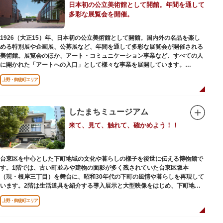
日本初の公立美術館として開館。年間を通して
多彩な展覧会を開催。
1926（大正15）年、日本初の公立美術館として開館。国内外の名品を楽し
める特別展や企画展、公募展など、年間を通して多彩な展覧会が開催される
美術館。展覧会のほか、アート・コミュニケーション事業など、すべての人
に開かれた「アートへの入口」として様々な事業を展開しています。
上野・御徒町エリア
レストランやミュージアムショップも充実。開放的なガラス張りのレストラ
ンからは、美術館のプロムナードや四季折々の公園の景色を眺めることがで
きます。入館は無料で、レストランやミュージアムショップのみの利用も可
能です（観覧料は展覧会によって異なります。展覧会のスケジュールや観覧
したまちミュージアム
料等の詳細は公式サイトをご確認ください）。
来て、見て、触れて、確かめよう！！
専門のスタッフに子供を預け、ゆっくりと展覧会鑑賞を楽しめる託児サービ
ス「パパママデー（事前予約制）」や、個室スペースのある授乳室、ミルク
用のお湯のサービスもあるのでファミリーにもおすすめです。
台東区を中心とした下町地域の文化や暮らしの様子を後世に伝える博物館で
レンガ色のタイル張りの建物は、日本のモダニズム建築の巨匠・前川國男の
す。1階では、古い町並みや建物の面影が多く残されていた台東区坂本
設計。
（現・根岸三丁目）を舞台に、昭和30年代の下町の風情や暮らしを再現して
屋外には彫刻等の立体作品も展示されています。
います。2階は生活道具を紹介する導入展示と大型映像をはじめ、下町地域
の歴史や出来事をたどることのできる資料を展示しています。また3階には
上野・御徒町エリア
企画展示室と、道具や玩具を体験し、調べることができるしたまち情報コー
ナーがあります。