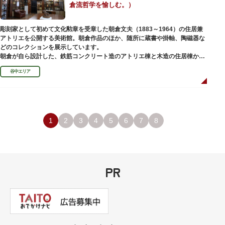
倉流哲学を愉しむ。）
彫刻家として初めて文化勲章を受章した朝倉文夫（1883～1964）の住居兼
アトリエを公開する美術館。朝倉作品のほか、随所に蔵書や掛軸、陶磁器な
どのコレクションを展示しています。
朝倉が自ら設計した、鉄筋コンクリート造のアトリエ棟と木造の住居棟から
なる建物は、異なる素材が違和感なく調和しています。広く門戸を開放し弟
谷中エリア
子を育成した「朝倉彫塑塾」の教育の場としても使われました。巨石と樹木
が濃密な空間を作り出す「五典の池」を中心とした中庭、日本における屋上
緑化の先駆けともいえる屋上庭園など、朝倉独自の美学や哲学、教育論も、
この建物に色濃く反映されています。
彫刻作品や芸術品を鑑賞する美術館という側面だけでなく、庭園や建築の価
値も感じられる施設です。朝倉の芸術思想の特質である自然観を表す庭園
1
2
3
4
5
6
7
8
は、その芸術上・観賞上の価値が評価され、敷地全体が「旧朝倉文夫氏庭
園」として国の名勝に指定されています。
PR