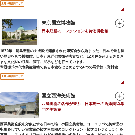
上野・御徒町エリア
などから構成されています。
2005年「愛・地球博」の長久手日本館で人気を博した「地球の部屋」を移設
した、「シアター36○」も見どころのひとつ。直径12.8m（実際の地球の
100万分の1の大きさ）のドームの内側すべてがスクリーンになっている世界
東京国立博物館
初のシアターで、月ごとに変わるオリジナル映像を上映しています。
日本屈指のコレクションを誇る博物館
楽しみながら学習できるイベント企画や、恐竜をはじめとした様々な実物標
本、子ども向けのコーナーもあり、お子様連れでも楽しめる博物館です。
また、国立科学博物館では、日本およびアジアにおける科学系博物館の中核
1872年、湯島聖堂の大成殿で開催された博覧会から始まった、日本で最も長
施設として、調査研究、標本資料の収集・保管・活用、展示・学習支援を推
い歴史をもつ博物館。日本と東洋の美術や考古など、12万件を超えるさまざ
進。これらの活動を上野の本館、白金台の附属自然教育園、茨城県つくば市
まな文化財の収集、保存、展示などを行っています。
の実験植物園や筑波研究施設（非公開）で展開しています。
帝冠様式の代表的建築物である本館をはじめとする6つの展示館（資料館）
からなり、89件の国宝を所蔵。常に貴重な文化財を公開し、講座や講演会、
上野・御徒町エリア
ワークショップなどを実施しています。国宝や重要文化財などの名品をたど
りながら、真の美術史を堪能し価値あるひと時を過ごしてみてはいかがでし
ょうか。
国立西洋美術館
吹き抜けのエントランスに大理石の大階段がある本館では、壁時計やステン
西洋美術の名作が並ぶ、日本随一の西洋美術専
ドグラスなど格調高い内部装飾にも注目してみてください。初めて来館する
門の美術館
方や時間が限られている方などに向け提案されたコース（日本美術入門／た
てものめぐり／仏像大好き）を参考にめぐるのも良いでしょう。
西洋美術全般を対象とする日本で唯一の国立美術館。ヨーロッパで美術品の
敷地内にはレストランやミュージアムショップのほか緑豊かな庭園も。季節
収集をしていた実業家の松方幸次郎のコレクション（松方コレクション）を
ごとの彩りを感じながらゆったりと散策するのもおすすめです。