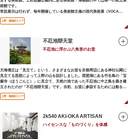
営する美術館。上野恩賜公園内にある美術館・博物館の中では唯一の私立美
術館です。
常設展示は行わず、毎年開催している美術館主催の現代美術展（VOCA
展）、公募展（上野の森美術館大賞展、日本の自然を描く展）のほか、マン
上野・御徒町エリア
ガから書展にいたるまで定期的に多彩なジャンルの独創的な企画展を開催し
ています。
別館の1階には、小企画展などの開催もできる上野の森美術館ギャラリー、
不忍池辯天堂
そして、3階には上野の森アートスクールが設置され、初心者から熟練者を
不忍池に浮かぶ八角形のお堂
対象とした油彩・アクリル、水彩、日本画のクラスや、週末に受講できる単
発講座などを開催しています。
天海僧正は「見立て」という、さまざまなお堂を京都周辺にある神社仏閣に
見立てる思想によって上野の山を設計しました。琵琶湖にある竹生島の「宝
厳寺（ほうごんじ）」に見立て、天然の池であった不忍池に中之島を築き建
立されたのが「不忍池辯天堂」です。当初、お堂に参詣するためには船を使
用していましたが、参詣者が増えたことから橋がかけられました。不忍池の
上野・御徒町エリア
どこからでも参拝できるように、八角形の建物になったと言われ、7月から8
月にかけては、不忍池の蓮が咲き、極楽浄土を連想させる光景が広がりま
す。
2k540 AKI-OKA ARTISAN
ご本尊である辯才天は、音楽と芸能の守り神として広く信仰され、
ハイセンスな「ものづくり」を体感
「辯”財”天」とも書くことから、金運上昇といったご利益もあると言われて
います。辯才天は琵琶を持った姿で知られていますが、不忍池辯天堂の辯才
天は、8本の腕に煩悩を破壊する武器をお持ちになっている「八臂辯才天