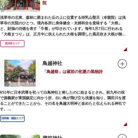
院
浅草寺の北東、森林に囲まれた丘の上に位置する待乳山聖天（本龍院）は浅
草寺の支院のひとつ。境内各所に身体健全・夫婦和合を意味する「大根」
と、財福の功徳を表す「巾着」が印されています。毎年1月7日に行われる
「大根まつり」は、正月中に供えられた大根を調理した風呂吹き大根が御神
酒とともに参拝者に振る舞われるイベント。聖天様のお下がりの大根をいた
奥浅草エリア
だくことで、心身健康のご利益があるそうです。
毎朝本堂で執り行われている「浴油祈祷（よくゆきとう）」は、聖天様を供
養する最高の祈祷法。心願成就の力があると考えられており、依頼すると7
鳥越神社
日間毎朝祈祷していただけます。また、浅草名所七福神のひとつとしても知
「鳥越祭」は蔵前の初夏の風物詩
られ、毘沙門天が祀られています。
651年に日本武尊を祀って白鳥神社と称したのに始まるとされ、前九年の役
で源義家が東国鎮定に向かう折、白い鳥が飛び立ち浅瀬を知り、隅田川を渡
ることができたことから、その名を鳥越大明神と改めたと伝えられる神社で
す。
江戸時代までは三社の神社から成り、約2万坪の広大な敷地を所領していま
浅草橋・蔵前エリア
したが、天領からの米を収蔵する蔵や、大名屋敷などを建てるために没収さ
れ、現在の鳥越神社が残りました。
毎年6月上旬に行われる鳥越祭では、都内最大級を誇る千貫神輿（約4トン）
が氏子町内を渡御し、夜の宮入道中では、提灯に照らされた神輿が荘厳かつ