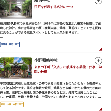
藏前神社
幻想的な光景をつくりだします。例年、数十万人の人出があり、多くの観客
江戸を代表する名社の一つ
で賑わう蔵前の初夏の風物詩になっています。
社務所では、社紋の七曜紋と月星紋がデザインされた御朱印帳の販売や、鳥
越祭の開催期間中は限定御朱印も頒布されます。
徳川第5代将軍である綱吉公が、1693年に京都の石清水八幡宮を勧請して創
建した神社。春には早咲きの桜（種類未詳、通称：藏前桜）とミモザを同時
に見ることができる花見スポットとしても人気があります。
江戸時代には勧進大相撲の開催地としても知られ、3大強豪力士の谷風、小
浅草橋・蔵前エリア
野川、雷電などの名力士による幾多の名勝負が繰り広げられ大いに賑わいを
見せました。また、御神輿は昭和の名工・志布景彩（しふけいさい）による
もので、その華麗さから御神輿として初めて意匠登録されています。
小野照崎神社
創建当初の社号は「石清水八幡宮」でしたが、1951年に「藏前神社」へと改
東京の下町「入谷」に鎮座する芸能・仕事・学
称しました。江戸城鬼門除の守護神ならびに徳川将軍家祈願所の一社として
問の神様
尊崇され、社地は200石の朱印地を賜り、江戸を代表する名社のひとつに数
えられています。赤穂義士討ち入りの成功祈願や、落語の演目にある「元
犬」ゆかりの神社としても知られるパワースポットです。
平安初期に実在した政治家・公卿である小野篁（おのたかむら）を御祭神と
して祀る神社です。篁公は和歌や絵画、武芸など多岐にわたる優れた才能の
持ち主。法律にも精通し国の要職を務めるなど広い分野で活躍したことか
ら、仕事運、芸術・芸能上達、学問などのご利益があるとされています。
根岸・入谷・金杉エリア
境内には、国の重要有形民俗文化財であるミニチュアの富士山「富士塚」
や、日本三大に数えられる「庚申塚」、昭和を代表する囲碁棋士・藤沢秀行