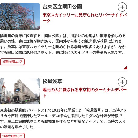
在の門は1964年にホテルニューオオタニ創始者・大谷米太郎の寄進により本
台東区立隅田公園
瓦葺きで再建された（2007年チタン瓦に葺き替え）楼門です。上層部には仏
東京スカイツリーに見守られたリバーサイドパ
教の経典である『元版⼀切経（げんばんいっさいきょう）』や寺宝が収蔵さ
ーク
れています。
隅田川の両岸に位置する「隅田公園」は、川沿いの心地よい散策を楽しめる
憩いの場。春には桜が咲き誇り、国内外から多くの観光客が花見に訪れま
す。浅草には東京スカイツリーを眺められる場所が数多くありますが、なか
でも隅田公園は絶好のスポット。春は桜とスカイツリーの共演も人気です。
川沿いにある「隅田公園オープンカフェ」は、店舗の一部を屋外にした開放
浅草中央部エリア
的なカフェ・レストラン。綺麗な景色を眺めながら、コーヒー片手にのんび
りと過ごしても良いですね。また、クジラの滑り台が目印の「遊具広場」は
ブランコやアスレチックなどの遊具が設置された広場。子どもも思いっきり
身体を動かせます。
松屋浅草
地元の人に愛される東京初のターミナルデパー
隅田川橋梁に設置された全長約160mの「すみだリバーウォーク」は、東京
ト
スカイツリーまでの最短距離ルートのひとつ。歩道橋の途中にあるガラス床
から隅田川を見下ろしたり、すぐ横を走る電車の迫力を楽しんだり、隅田川
散策にいかがでしょうか。
東京初の駅直結デパートとして1931年に開業した「松屋浅草」は、当時アメ
リカや西洋で流行したアール・デコ様式を採用したモダンな外装が特徴で
す。屋上に遊園地やこども動物園を作るなど斬新なアイデアで、当時の人々
の話題を集めました。
現在は、B1階から地上3階までが松屋浅草の売り場。2012年のリニューアル
浅草中央部エリア