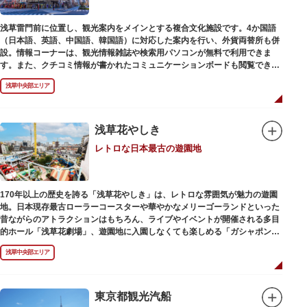
浅草雷門前に位置し、観光案内をメインとする複合文化施設です。4か国語
（日本語、英語、中国語、韓国語）に対応した案内を行い、外貨両替所も併
設。情報コーナーは、観光情報雑誌や検索用パソコンが無料で利用できま
す。また、クチコミ情報が書かれたコミュニケーションボードも閲覧できる
ので、とっておきの旅のヒントを得られるかも。多目的スペースでは、映像
浅草中央部エリア
を活用し台東区のみどころやイベント、歴史、文化を紹介。通常、イスが配
備されているので休憩場所としても利用できます。
ここを訪れたなら、8階の展望テラスも必見です。雷門から浅草寺へと続く
仲見世や、隅田川や東京スカイツリーも一望できるビュースポットとなって
浅草花やしき
います。
レトロな日本最古の遊園地
浅草の街並みに溶け込む平屋を重ねたようなおしゃれな外観は、日本を代表
する建築家・隈研吾氏によるデザイン。木の温もりあふれる空間は、初めて
日本を訪れる海外ツーリストにも優しい印象を与えています。
170年以上の歴史を誇る「浅草花やしき」は、レトロな雰囲気が魅力の遊園
地。日本現存最古ローラーコースターや華やかなメリーゴーランドといった
昔ながらのアトラクションはもちろん、ライブやイベントが開催される多目
的ホール「浅草花劇場」、遊園地に入園しなくても楽しめる「ガシャポンの
デパート浅草花やしき店」も併設され、さまざまな娯楽を楽しめる浅草の
浅草中央部エリア
「遊びの場」として親しまれています。
浅草花やしきは、江戸時代末期の1853年に造園師・森田六三郎により、牡丹
と菊細工を主とした花園（かえん）として誕生しました。明治時代に入ると
東京都観光汽船
遊戯施設が置かれ、珍鳥や猛獣、見世物の展示などでも評判に。全国有数の