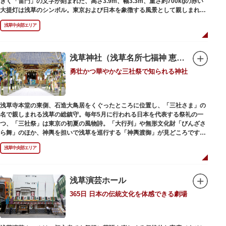
きく「雷門」の文字が刻まれた、高さ3.9m、幅3.3m、重さ約700kgの赤い
大提灯は浅草のシンボル。東京および日本を象徴する風景として親しまれ、
フォトスポットとしても国内外の観光客を魅了し続けています。
浅草中央部エリア
提灯の底部に施された見事な龍の彫刻や、門の北側（風神雷神の背後）に安
置されている浅草寺の護法善神「天龍像」と「金龍像」も見どころ。正式名
称の「風雷神門」は、門の左右に立つ2体の彫像、風神像と雷神像に由来し
ます。日没から23時頃までは雷門や浅草寺がライトアップされ、昼間とは違
浅草神社（浅草名所七福神 恵比須）
った荘厳な雰囲気に包まれます。
勇壮かつ華やかな三社祭で知られる神社
何度も焼失と再建を繰り返し、現在の雷門は1960年に松下電器産業（現パナ
ソニック）の松下幸之助氏の寄進により再建されたものです。
浅草寺本堂の東側、石造大鳥居をくぐったところに位置し、「三社さま」の
名で親しまれる浅草の総鎮守。毎年5月に行われる日本を代表する祭礼の一
つ、「三社祭」は東京の初夏の風物詩。「大行列」や無形文化財「びんざさ
ら舞」のほか、神輿を担いで浅草を巡行する「神輿渡御」が見どころです。
町を練り歩く担ぎ手たちの威勢良い掛け声が響き渡り、浅草の町がまつり一
浅草中央部エリア
色に染まります。
6月の「夏越し（なごし）の大祓」では、茅草で作られた輪の中（茅の輪）
が設置されます。それを八の字に三回通って穢れを祓うことで疫病や災厄か
ら逃れ、福徳があると伝えられる行事です。
浅草演芸ホール
365日 日本の伝統文化を体感できる劇場
本殿には浅草寺のご本尊である聖観世音菩薩像を見つけた漁師の兄弟ととも
に、尊像として奉安した郷土の文化人、土師真中知（はじのなかとも）の3
人が祀られています。江戸時代に徳川家光が寄進した社殿は本殿・幣殿と拝
殿の間が渡り廊下で繋がる建築様式。国の重要文化財に指定されています。