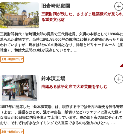
旧岩崎邸庭園
三菱財閥が残した、さまざま建築様式が見られ
る重要文化財
三菱財閥初代・岩崎彌太郎の長男で三代目社長、久彌の本邸として1896年に
造られた建物です。当時は約1万5,000坪の敷地に20棟もの建物があったと言
われていますが、現在は3分の1の敷地となり、洋館とビリヤードルーム（撞
球室）、和館大広間の3棟が現存しています。
上野・御徒町エリア
【洋館】
鹿鳴館の建築家として知られるジョサイア・コンドルによって設計された西
洋木造建築の洋館で、館内の随所に見事なジャコビアン様式の装飾が施され
ています。
鈴本演芸場
由緒ある落語定席で大衆芸能を楽しむ
【撞球室】
当時の日本では非常に珍しいスイスの山小屋風の撞球室（ビリヤード場）
で、洋館から地下道でつながっています。通常は非公開ですが、毎月15日
（10月のみ10/16）に先着順で限定公開されています。
1857年に開席した「鈴本演芸場」は、現存する中では最古の歴史を誇る寄席
（よせ）。落語をはじめ、漫才や曲芸、紙切りなどバラエティに富んだ様々
【和館大広間】
な演目が10日毎に内容を変えて上演しています。昼の部と夜の部に分かれて
洋館に併置された名棟 梁大河喜十郎の手によるものと伝えられている書院造
おり、それぞれ好きなタイミングで入退室できるのも魅力のひとつ。
りの和館で、当時は550坪に及ぶ洋館を遥かにしのぐ規模でしたが、現在は
上演中は飲食も可能です。おすすめは売店で購入できる、お箸で切れるやわ
冠婚葬祭などに使われていた大広間の1棟だけが残っています。
上野・御徒町エリア
らかさで有名な「上野 井泉本店」のかつサンド。お弁当やお菓子を食べたり