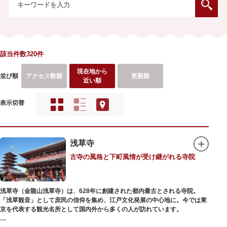
該当件数320件
現在地から
並び順
アクセス数順
更新順
近い順
表示切替
浅草寺
古寺の風格と下町風情が受け継がれる寺院
浅草寺（金龍山浅草寺）は、628年に創建された都内最古とされる寺院。
「浅草観音」として庶民の信仰を集め、江戸文化発展の中心地に。今では東
京を代表する観光名所として国内外から多くの人が訪れています。