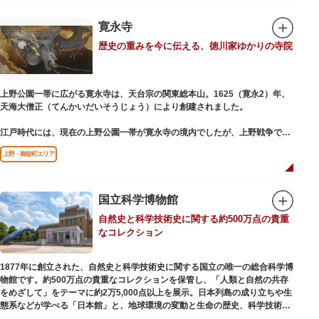
氏の功績を顕彰した記念碑など見どころも多数。月毎に趣向を凝らした御朱
印は、うっとりするほど美しいデザインで人気を博しています。
寛永寺
歴史の重みを今に伝える、徳川家ゆかりの寺院
江戸後期には、学問の神様である菅原道真公も回向院より遷され、境内にあ
る末社を含めて15柱もの神様が祀られています。俳優の渥美清が願をかけた
神社としても知られ、映画「男はつらいよ」で寅さんが首にかけているお守
りは、ここ小野照崎神社のものです。
上野公園一帯に広がる寛永寺は、天台宗の関東総本山。1625（寛永2）年、
天海大僧正（てんかいだいそうじょう）により創建されました。
江戸時代には、現在の上野公園一帯が寛永寺の境内でしたが、上野戦争でそ
の多くを焼失。現在は根本中堂をはじめ開山堂（両大師）、不忍池辯天堂、
上野・御徒町エリア
上野大仏（パゴダ）、輪王殿などの建造物が上野公園とその周辺に点在して
います。戦火を免れた輪王寺門跡御本坊表門、徳川将軍霊廟勅額門など重要
文化財も多く有し、歴史の重みを今に伝える寺院です。
清水観音堂の舞台前に復元された「月の松」は、浮世絵師歌川広重の「名所
国立科学博物館
江戸百景」にも描かれていることで有名。丸い形の松から不忍池辯天堂を見
自然史と科学技術史に関する約500万点の貴重
下ろす風流な景観は、絶好のフォトスポットとなっています。
なコレクション
東叡山（とうえいざん）という山号は、東の「比叡山延暦寺」を意味してお
り、比叡山や京都の有名寺院になぞらえて上野の山に数多くの堂舎が建立さ
1877年に創立された、自然史と科学技術史に関する国立の唯一の総合科学博
れました。本尊は薬師瑠璃光如来（やくしるりこうにょらい）で、伝教大師
物館です。約500万点の貴重なコレクションを保管し、「人類と自然の共存
最澄が自ら彫ったと伝えられる秘仏です。徳川歴代将軍の祈祷寺と菩提寺を
をめざして」をテーマに約2万5,000点以上を展示。日本列島の成り立ちや生
兼ね、御霊廟には6名の将軍が埋葬されています。
態系などが学べる「日本館」と、地球環境の変動と生命の歴史、科学技術の
進歩などが学べる「地球館」の2つの常設展示をメインに、特別展・企画展