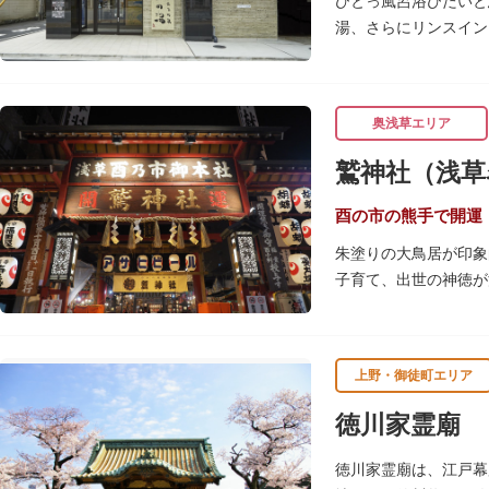
ひとっ風呂浴びたいと
湯、さらにリンスイン
も。毎月発行されてい
また併設されたレスト
注文ができ、明るい時
奥浅草エリア
き、心も体も整えて日
鷲神社（浅草
酉の市の熊手で開運
朱塗りの大鳥居が印象
子育て、出世の神徳が
毎年11月の酉（とり
多福の面など、色とり
多く登場することから
上野・御徒町エリア
なでる場所によって異
徳川家霊廟
れ、福が多く幸せを招
徳川家霊廟は、江戸幕
ご祭神としては天日鷲