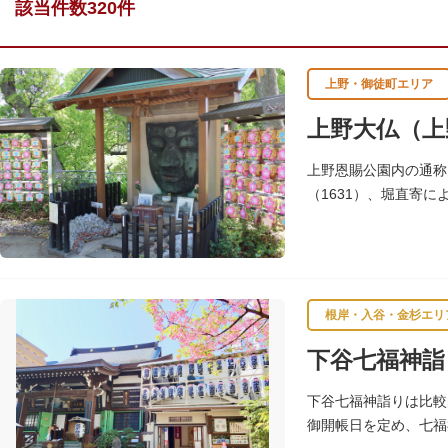
該当件数320件
上野・御徒町エリア
上野大仏（上
上野恩賜公園内の通称
（1631）、堀直寄
て、お身体があった場
根岸・入谷・金杉エリ
下谷七福神詣
下谷七福神詣りは比較
御開帳日を定め、七福