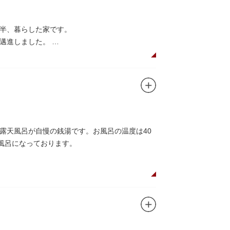
年半、暮らした家です。
に邁進しました。
品を創作し続けた場所でもあります。
在の庵は東京都指定史跡として明治の雰囲気が体
創作の様子を偲ぶことができます。現在、一般
露天風呂が自慢の銭湯です。お風呂の温度は40
風呂になっております。