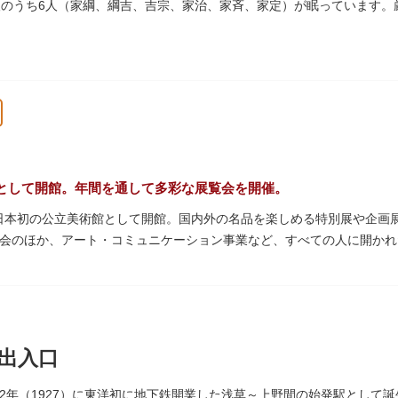
人のうち6人（家綱、綱吉、吉宗、家治、家斉、家定）が眠っています
。
945）の空襲で大部分を焼失しました。
として開館。年間を通して多彩な展覧会を開催。
年、日本初の公立美術館として開館。国内外の名品を楽しめる特別展や企
会のほか、アート・コミュニケーション事業など、すべての人に開かれ
アムショップも充実。開放的なガラス張りのレストランからは、美術館
館は無料で、レストランやミュージアムショップのみの利用も可能です
料等の詳細は公式サイトをご確認ください）。
出入口
を預け、ゆっくりと展覧会鑑賞を楽しめる託児サービス「パパママデー
サービスもあるのでファミリーにもおすすめです。
2年（1927）に東洋初に地下鉄開業した浅草～上野間の始発駅として