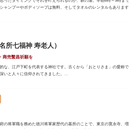
思ったタイミングでそれを叶えられるのが、萩の湯。早朝6時～9時まで
シャンプーやボディソープは無料、そしてタオルのレンタルもあります
る萩の湯だよりで薬湯の予定を確認すれば、お好みの薬湯を楽しめます
ラン、食事処こもれびではおいしい食事だけでなく、たくさんの種類の
間の一杯も最高です。好きな時間にお風呂に入り、お風呂の前後これま
々の生活を支えてくれる空間です。
名所七福神 寿老人）
・商売繫昌祈願を
的な、江戸下町を代表する神社です。古くから「おとりさま」の愛称で
深いと人々に信仰されてきました。
）の日に境内で行われる例祭「酉の市」は江戸の風物詩として有名。福
どりの縁起物を買い求める人たちで賑わいます。樋口一葉の代表作『た
、いかに地域に根付いた催し物だったかが伺い知れます。
なるご利益を授かるといわれる「なでおかめ」も人気。ふっくらとした
く女性の象徴という事から長年親しまれる縁起物です。
府の将軍職を務めた徳川将軍家歴代の墓所のことで、東京の寛永寺、増
命（あめのひわしのみこと）と日本武尊（やまとたけるのみこと）の他