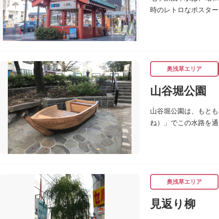
時のレトロなポスター
レンガ色のタイル張り
屋外には彫刻等の立体
奥浅草エリア
山谷堀公園
山谷堀公園は、もとも
ね）」でこの水路を通
谷堀はすべて埋め立て
ます。
奥浅草エリア
見返り柳