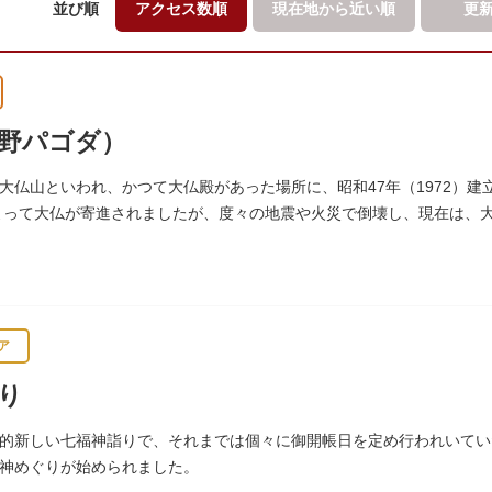
並び順
アクセス数順
現在地から
近い順
更
野パゴダ）
大仏山といわれ、かつて大仏殿があった場所に、昭和47年（1972）建
によって大仏が寄進されましたが、度々の地震や火災で倒壊し、現在は、
所にパゴダが建てられました。
ア
り
的新しい七福神詣りで、それまでは個々に御開帳日を定め行われいていた
神めぐりが始められました。