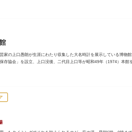
館
芸家の上口愚朗が生涯にわたり収集した大名時計を展示している博物館で
保存協会」を設立、上口没後、二代目上口等が昭和49年（1974）本
台時計、枕時計などが並びます。
ア
場