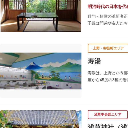
明治時代の日本を代
俳句・短歌の革新者正
子規は門弟や友人たち
故郷松山より母と妹を
1945（昭和20）
上野・御徒町エリア
感できる魅力的な空間
寿湯
子規が病室兼書斎にし
のボランティア団体に
寿湯は、上野という都
度から45度の3種の
浅草中央部エリア
浅草神社（浅