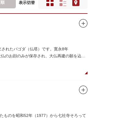
新順
表示切替
立されたパゴダ（仏塔）です。寛永8年
大仏のお顔のみが保存され、大仏再建の願を込め
ものを昭和52年（1977）から七社寺そろって