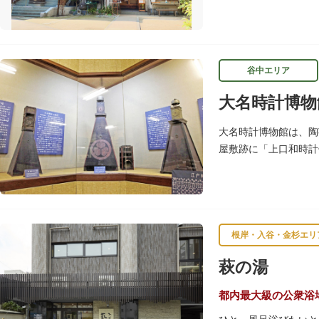
谷中エリア
大名時計博物
大名時計博物館は、陶
屋敷跡に「上口和時計
たちが作った櫓時計、
根岸・入谷・金杉エリ
萩の湯
都内最大級の公衆浴