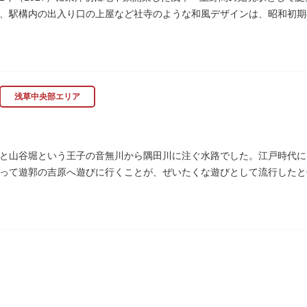
、駅構内の出入り口の上屋など社寺のような和風デザインは、昭和初期
の建物は、日本のモダニズム建築の巨匠・前川國男の設計。
作品も展示されています。
浅草中央部エリア
と山谷堀という王子の音無川から隅田川に注ぐ水路でした。江戸時代に
って遊郭の吉原へ遊びに行くことが、ぜいたくな遊びとして流行したと伝
られて暗渠となり、細長い公園として生まれ変わりました。山谷堀公園