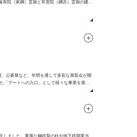
。厳有院（家綱）霊廟と常憲院（綱吉）霊廟の建築
画展、公募展など、年間を通して多彩な展覧会が開
た「アートへの入口」として様々な事業を展開
のプロムナードや四季折々の公園の景色を眺め
（観覧料は展覧会によって異なります。展覧会
（事前予約制）」や、個室スペースのある授乳
誕生しました。重厚な鋼鉄製の柱や地下鉄開業当