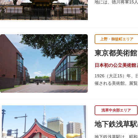
地には、徳川将軍15
老人が祀られています
物群は、昭和20年（1
上野・御徒町エリア
東京都美術館
日本初の公立美術館
1926（大正15）
催される美術館。展覧
しています。
レストランやミュージ
浅草中央部エリア
ることができます。入
のスケジュールや観覧
地下鉄浅草駅
専門のスタッフに子供
室、ミルク用のお湯の
地下鉄浅草駅は、昭和