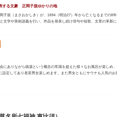
表する文豪 正岡子規ゆかりの地
岡子規（まさおかしき）が、1894（明治27）年から亡くなるまでの8
と文学や美術談義を行い、作品を発表し続け俳句や短歌、文章の革新
呼び寄せ、結核に苦しみながらも34歳で亡くなるまで精力的に文学作
年の空襲で焼失しましたが、その5年後、当時の間取りのまま再建され、現
となっています。
ていた「病牀六尺の間」などを復元しており、明治の暮らしだけでなく
より大切に維持・保存されています。
会にありながら銭湯という概念の常識を超えた様々なお風呂が楽しめ、
湯に設定してあり老若男女楽しめます。また男女ともにサウナも人気のお
草名所七福神 恵比須）