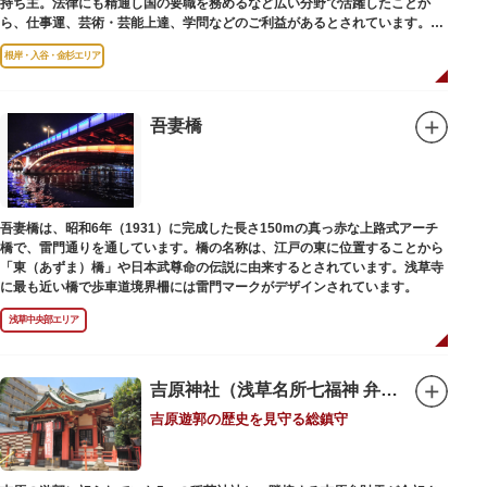
持ち主。法律にも精通し国の要職を務めるなど広い分野で活躍したことか
ら、仕事運、芸術・芸能上達、学問などのご利益があるとされています。
根岸・入谷・金杉エリア
境内には、国の重要有形民俗文化財であるミニチュアの富士山「富士塚」
や、日本三大に数えられる「庚申塚」、昭和を代表する囲碁棋士・藤沢秀行
氏の功績を顕彰した記念碑など見どころも多数。月毎に趣向を凝らした御朱
印は、うっとりするほど美しいデザインで人気を博しています。
吾妻橋
江戸後期には、学問の神様である菅原道真公も回向院より遷され、境内にあ
る末社を含めて15柱もの神様が祀られています。俳優の渥美清が願をかけた
神社としても知られ、映画「男はつらいよ」で寅さんが首にかけているお守
りは、ここ小野照崎神社のものです。
吾妻橋は、昭和6年（1931）に完成した長さ150mの真っ赤な上路式アーチ
橋で、雷門通りを通しています。橋の名称は、江戸の東に位置することから
「東（あずま）橋」や日本武尊命の伝説に由来するとされています。浅草寺
に最も近い橋で歩車道境界柵には雷門マークがデザインされています。
浅草中央部エリア
吉原神社（浅草名所七福神 弁財天）
吉原遊郭の歴史を見守る総鎮守