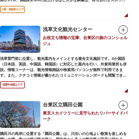
やフォトスポットとして親しまれています。彫刻家、高村光雲によって作ら
上野・御徒町エリア
れた像は、愛犬のツンと一緒にうさぎ狩りに出かけているところだそう。
上野公園にお立ち寄りの際は、ぜひ「上野の西郷さん」と写真撮影を楽しん
ではいかがでしょうか。
浅草文化観光センター
お役立ち情報の宝庫、台東区の旅のコンシェル
ジュ
浅草雷門前に位置し、観光案内をメインとする複合文化施設です。4か国語
（日本語、英語、中国語、韓国語）に対応した案内を行い、外貨両替所も併
設。情報コーナーは、観光情報雑誌や検索用パソコンが無料で利用できま
す。また、クチコミ情報が書かれたコミュニケーションボードも閲覧できる
ので、とっておきの旅のヒントを得られるかも。多目的スペースでは、映像
浅草中央部エリア
を活用し台東区のみどころやイベント、歴史、文化を紹介。通常、イスが配
備されているので休憩場所としても利用できます。
ここを訪れたなら、8階の展望テラスも必見です。雷門から浅草寺へと続く
仲見世や、隅田川や東京スカイツリーも一望できるビュースポットとなって
台東区立隅田公園
います。
東京スカイツリーに見守られたリバーサイドパ
ーク
浅草の街並みに溶け込む平屋を重ねたようなおしゃれな外観は、日本を代表
する建築家・隈研吾氏によるデザイン。木の温もりあふれる空間は、初めて
日本を訪れる海外ツーリストにも優しい印象を与えています。
隅田川の両岸に位置する「隅田公園」は、川沿いの心地よい散策を楽しめる