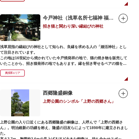
今戸神社（浅草名所七福神 福禄寿）
招き猫と関わり深い縁結びの神社
浅草屈指の縁結びの神社として知られ、良縁を求める人の「婚活神社」とし
て注目されています。
この地は16世紀から焼かれていた今戸焼発祥の地で、猫の焼き物を販売して
いたことから、招き猫発祥の地でもあります。縁を招き寄せるペアの猫をモ
チーフにした絵馬や御朱印帳も人気です。
奥浅草エリア
1063（康平6）年、時の奥羽鎮守府源頼朝・義家父子が祈願し鎌倉の鶴ヶ丘
と浅草今戸とに京都の石清水八幡を勧請して創建されました。境内には、幕
末に活躍した新選組沖田総司の終焉の地の碑も佇んでいます。また、浅草名
西郷隆盛銅像
所七福神の福禄寿が祀られており、七福神詣りの参拝客でも賑わうスポット
上野公園のシンボル「上野の西郷さん」
です。
上野公園の入り口近くにある西郷隆盛の銅像は、人呼んで「上野の西郷さ
ん」。明治維新の功績を称え、隆盛の旧友らによって1898年に建立されまし
た。
高さ3.7m、胸囲約2.6mの見上げるほど大きな銅像は、待ち合わせスポット