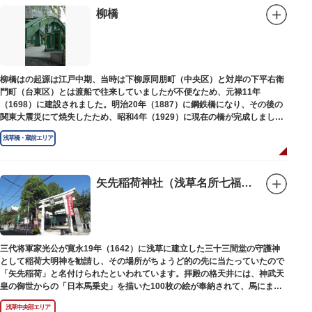
柳橋
柳橋はの起源は江戸中期、当時は下柳原同朋町（中央区）と対岸の下平右衛
門町（台東区）とは渡船で往来していましたが不便なため、元禄11年
（1698）に建設されました。明治20年（1887）に鋼鉄橋になり、その後の
関東大震災にて焼失したため、昭和4年（1929）に現在の橋が完成しまし
た。
浅草橋・蔵前エリア
矢先稲荷神社（浅草名所七福神 福禄寿）
三代将軍家光公が寛永19年（1642）に浅草に建立した三十三間堂の守護神
として稲荷大明神を勧請し、その場所がちょうど的の先に当たっていたので
「矢先稲荷」と名付けられたといわれています。拝殿の格天井には、神武天
皇の御世からの「日本馬乗史」を描いた100枚の絵が奉納されて、馬にまつ
わる歴史が一目瞭然に理解できます。
浅草中央部エリア