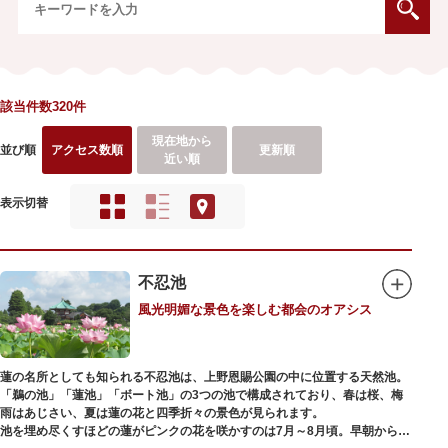
該当件数320件
現在地から
並び順
アクセス数順
更新順
近い順
表示切替
不忍池
風光明媚な景色を楽しむ都会のオアシス
蓮の名所としても知られる不忍池は、上野恩賜公園の中に位置する天然池。
「鵜の池」「蓮池」「ボート池」の3つの池で構成されており、春は桜、梅
雨はあじさい、夏は蓮の花と四季折々の景色が見られます。
池を埋め尽くすほどの蓮がピンクの花を咲かすのは7月～8月頃。早朝から午