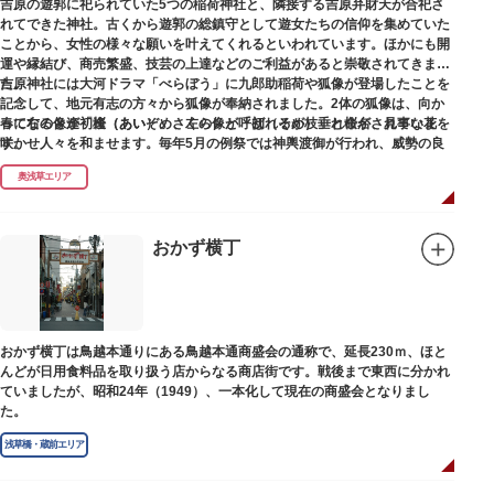
吉原の遊郭に祀られていた5つの稲荷神社と、隣接する吉原弁財天が合祀さ
れてできた神社。古くから遊郭の総鎮守として遊女たちの信仰を集めていた
ことから、女性の様々な願いを叶えてくれるといわれています。ほかにも開
運や縁結び、商売繁盛、技芸の上達などのご利益があると崇敬されてきまし
た。
吉原神社には大河ドラマ「べらぼう」に九郎助稲荷や狐像が登場したことを
記念して、地元有志の方々から狐像が奉納されました。2体の狐像は、向か
春になると逢初桜（あいぞめさくら）と呼ばれるが枝垂れ桜が、見事な花を
って右の像が「逢（あい）」、左の像が「初（そめ）」と命名されていま
咲かせ人々を和ませます。毎年5月の例祭では神輿渡御が行われ、威勢の良
す。
い掛け声とともに各町は活気にあふれます。
奥浅草エリア
吉原弁財天は浅草名所七福神の一社・弁財天にあたり、七福神に関する授与
も年間を通して行われています。
おかず横丁
おかず横丁は鳥越本通りにある鳥越本通商盛会の通称で、延長230ｍ、ほと
んどが日用食料品を取り扱う店からなる商店街です。戦後まで東西に分かれ
ていましたが、昭和24年（1949）、一本化して現在の商盛会となりまし
た。
浅草橋・蔵前エリア