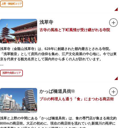
前のみ開花するので、シーズン中は多くの観光客が朝早くから池を訪れま
上野・御徒町エリア
す。綺麗な蓮の花を近くから観察できるデッキを散歩しながら朝の不忍池を
楽しむのがおすすめです。
「ボート池」ではスワンボートやオール式のボートのレンタルが可能。水上
から池を眺めれば、新しい発見ができるかもしれません。また、「鵜の池」
浅草寺
にはマガモ・オナガガモなどたくさんの鴨や渡り鳥が訪れます。大都会の中
古寺の風格と下町風情が受け継がれる寺院
でバードウォッチングができる珍しいスポットです。
ファミリーで、カップルで、または一人でゆったりと、思い思いの時間をお
過ごしください。
浅草寺（金龍山浅草寺）は、628年に創建された都内最古とされる寺院。
「浅草観音」として庶民の信仰を集め、江戸文化発展の中心地に。今では東
京を代表する観光名所として国内外から多くの人が訪れています。
浅草の象徴とも言える「雷門（風雷神門）」は、高さ3.9mの大提灯と風神雷
浅草中央部エリア
神像が安置された浅草寺の総門。本堂前には2体の仁王尊像が並ぶ山門「宝
蔵門」が建ち、参拝客を堂々と迎えてくれます。本堂前には、邪気を払うご
利益があるといわれる常香炉（じょうこうろ）が鎮座。参拝前に煙を浴びて
身を清めましょう。「観音堂」とも呼ばれる本堂にはご本尊の聖観世音菩薩
かっぱ橋道具街®
が祀られており、毎日定時に法要が執り行われています。
プロの料理人も通う「食」にまつわる商店街
境内の歴史ある建造物も必見です。ひと際目立つ五重塔、国指定重要文化財
の二天門、浅草名所七福神のひとつ・大黒天が祀られた影向堂（ようごうど
う）など、悠久の時に思いを馳せて見学をお楽しみください。
浅草と上野の中間にある「かっぱ橋道具街」は、食の専門店が集まる南北約
日没後はライトアップされ、朱塗りの建物がより一層鮮やかに浮かび上がり
800mの商店街。大正の初めに、現在の商店街を流れていた新堀川の両岸に
ます。昼間は約90店舗が軒を連ねる仲見世のお店も閉まり、シャッターに描