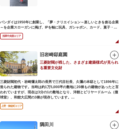
バンダイは1950年に創業し、「夢・クリエイション～楽しいときを創る企業
～を企業スローガンに掲げ、IPを軸に玩具、ガシャポン、カード、菓子・食
品・食玩、アパレル、日用雑貨など、お客さまの身近で楽しんでいただける
浅草中央部エリア
エンターテインメントをお届けしています。
旧岩崎邸庭園
三菱財閥が残した、さまざま建築様式が見られ
る重要文化財
三菱財閥初代・岩崎彌太郎の長男で三代目社長、久彌の本邸として1896年に
造られた建物です。当時は約1万5,000坪の敷地に20棟もの建物があったと言
われていますが、現在は3分の1の敷地となり、洋館とビリヤードルーム（撞
球室）、和館大広間の3棟が現存しています。
上野・御徒町エリア
【洋館】
鹿鳴館の建築家として知られるジョサイア・コンドルによって設計された西
洋木造建築の洋館で、館内の随所に見事なジャコビアン様式の装飾が施され
ています。
隅田川