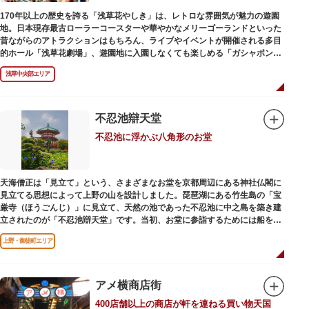
170年以上の歴史を誇る「浅草花やしき」は、レトロな雰囲気が魅力の遊園
地。日本現存最古ローラーコースターや華やかなメリーゴーランドといった
昔ながらのアトラクションはもちろん、ライブやイベントが開催される多目
的ホール「浅草花劇場」、遊園地に入園しなくても楽しめる「ガシャポンの
デパート浅草花やしき店」も併設され、さまざまな娯楽を楽しめる浅草の
浅草中央部エリア
「遊びの場」として親しまれています。
浅草花やしきは、江戸時代末期の1853年に造園師・森田六三郎により、牡丹
と菊細工を主とした花園（かえん）として誕生しました。明治時代に入ると
不忍池辯天堂
遊戯施設が置かれ、珍鳥や猛獣、見世物の展示などでも評判に。全国有数の
不忍池に浮かぶ八角形のお堂
動物園としても知られるようになりました。戦後は遊園地として再開し、温
かさと懐かしさを併せ持つレトロなアトラクションや雰囲気で人気のスポッ
トとなっています。幼児（0歳～4歳）は入園とのりもの料が無料で、年齢や
身長制限の無いアトラクションもあり、子どもの遊園地デビューにもぴった
天海僧正は「見立て」という、さまざまなお堂を京都周辺にある神社仏閣に
りです。
見立てる思想によって上野の山を設計しました。琵琶湖にある竹生島の「宝
厳寺（ほうごんじ）」に見立て、天然の池であった不忍池に中之島を築き建
立されたのが「不忍池辯天堂」です。当初、お堂に参詣するためには船を使
用していましたが、参詣者が増えたことから橋がかけられました。不忍池の
上野・御徒町エリア
どこからでも参拝できるように、八角形の建物になったと言われ、7月から8
月にかけては、不忍池の蓮が咲き、極楽浄土を連想させる光景が広がりま
す。
アメ横商店街
ご本尊である辯才天は、音楽と芸能の守り神として広く信仰され、
400店舗以上の商店が軒を連ねる買い物天国
「辯”財”天」とも書くことから、金運上昇といったご利益もあると言われて