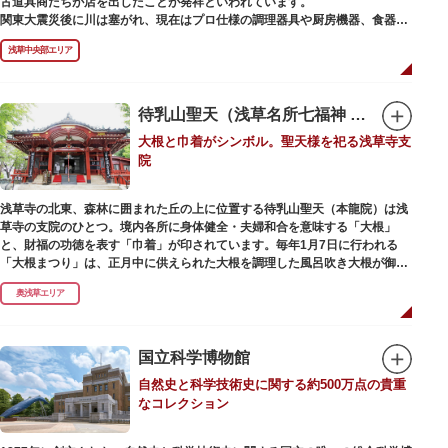
古道具商たちが店を出したことが発祥といわれています。
かれた「浅草絵巻」を楽しめるのも夜の醍醐味。撮影スポットやデートスポ
関東大震災後に川は塞がれ、現在はプロ仕様の調理器具や厨房機器、食器、
ットにもおすすめです。昼間と比べて人が少なくゆっくり巡れるので、足を
包材、調理衣装など「食」にまつわる約170軒の専門店が集まる個性的な専
運んでみてはいかがでしょうか。
浅草中央部エリア
門商店街として賑わいを見せています。もちろん、ほとんどのお店が小売に
も対応。家庭の調理用具を購入したい人や観光客にもおすすめです。食品サ
ンプル作り体験ができるお店もありますよ。
待乳山聖天（浅草名所七福神 毘沙門天）
毎年、道具の日である10月9日前後に開催される「かっぱ橋道具まつり」で
大根と巾着がシンボル。聖天様を祀る浅草寺支
は、各店舗がおすすめ商品や掘り出しものを販売。また、年ごとに異なる
院
様々な催しものも行われます。
浅草寺の北東、森林に囲まれた丘の上に位置する待乳山聖天（本龍院）は浅
草寺の支院のひとつ。境内各所に身体健全・夫婦和合を意味する「大根」
と、財福の功徳を表す「巾着」が印されています。毎年1月7日に行われる
「大根まつり」は、正月中に供えられた大根を調理した風呂吹き大根が御神
酒とともに参拝者に振る舞われるイベント。聖天様のお下がりの大根をいた
奥浅草エリア
だくことで、心身健康のご利益があるそうです。
毎朝本堂で執り行われている「浴油祈祷（よくゆきとう）」は、聖天様を供
養する最高の祈祷法。心願成就の力があると考えられており、依頼すると7
国立科学博物館
日間毎朝祈祷していただけます。また、浅草名所七福神のひとつとしても知
自然史と科学技術史に関する約500万点の貴重
られ、毘沙門天が祀られています。
なコレクション