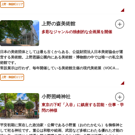
ソメイヨシノやヤマザクラなど約1,200本の桜が植えられた園内は、桜の名
上野・御徒町エリア
所としても有名。シーズンにはライトアップされた夜桜が一層風情を添え、
例年延べ330万人近い人出となります。不忍池（しのばずのいけ）は江戸時
代より浮世絵に描かれたほどのハスの名所。たくさんの鴨や渡り鳥が訪れる
ので、バードウォッチングを楽しむ人の姿も見られるスポットです。
上野の森美術館
多彩なジャンルの独創的な企画展を開催
美術館や博物館で国内外の芸術作品や文化・自然科学に触れたり、歴史の薫
りを感じながら史跡巡りを楽しんではいかがでしょうか。1日では見てまわ
りきれないほどの魅力にあふれた公園です。
日本の美術団体としては最も古くからある、公益財団法人日本美術協会が運
営する美術館。上野恩賜公園内にある美術館・博物館の中では唯一の私立美
術館です。
常設展示は行わず、毎年開催している美術館主催の現代美術展（VOCA
展）、公募展（上野の森美術館大賞展、日本の自然を描く展）のほか、マン
上野・御徒町エリア
ガから書展にいたるまで定期的に多彩なジャンルの独創的な企画展を開催し
ています。
別館の1階には、小企画展などの開催もできる上野の森美術館ギャラリー、
小野照崎神社
そして、3階には上野の森アートスクールが設置され、初心者から熟練者を
東京の下町「入谷」に鎮座する芸能・仕事・学
対象とした油彩・アクリル、水彩、日本画のクラスや、週末に受講できる単
問の神様
発講座などを開催しています。
平安初期に実在した政治家・公卿である小野篁（おのたかむら）を御祭神と
して祀る神社です。篁公は和歌や絵画、武芸など多岐にわたる優れた才能の