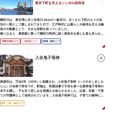
東京下町を支えるシンボル的存在
【撞球室】
当時の日本では非常に珍しいスイスの山小屋風の撞球室（ビリヤード場）
で、洋館から地下道でつながっています。通常は非公開ですが、毎月15日
（10月のみ10/16）に先着順で限定公開されています。
隅田川は、東京湾に注ぐ全長23.5kmの一級河川。古くから下町の人々の生
活の一部として親しまれてきた川で、江戸時代には暮らしや経済を支える輸
【和館大広間】
送の大動脈として、大きな役割を担っていました。
洋館に併置された名棟 梁大河喜十郎の手によるものと伝えられている書院造
春になると、屋形船に乗って隅田川両岸に続く桜並木を楽しむ姿も見られ、
りの和館で、当時は550坪に及ぶ洋館を遥かにしのぐ規模でしたが、現在は
東京スカイツリーとのコラボレーションも、まさに絵になる光景です。ま
冠婚葬祭などに使われていた大広間の1棟だけが残っています。
浅草中央部エリア
奥浅草エリア
浅草橋・蔵前エリア
た、毎年7月の最終土曜日に開催される「隅田川花火大会」は、東京の夏の
風物詩になっており、こちらも多くの見物客でにぎわいます。
一度にさまざま建築様式が見られるとあって見ごたえ抜群。大名庭園の形式
を一部踏襲している広大な庭は、建築様式同様に和洋併置式とされ、「芝
川沿いには「隅田川テラス」と呼ばれる遊歩道も整備されています。心地よ
入谷鬼子母神
庭」をもつ近代庭園の初期の形を残しています。江戸時代の石碑や手水鉢、
い風に吹かれながら、緑化が施された遊歩道で散歩やジョギングを楽しんだ
庭石などが見られ、煉瓦塀を含めた敷地全体が重要文化財に指定されていま
後は、オープンカフェでほっと一息つくのもおすすめです。
す。
隅田川にかかる橋々も、それぞれ特徴的な形をしていて見応えは抜群。せっ
かくなら水上バスに乗船して、優雅に観察してみてはいかがでしょうか。
真源寺は、万治2年（1659）に創建され、入谷鬼子母神（いりやきしきしも
じん）の名称で有名です。釈迦は、性質凶暴で子供を食べる悪神鬼子母神の
末子を隠し、子を失う悲しみを実感させ改心させました。以後、安産・子育
ての守護神として信仰されています。入谷鬼子母神では、子育ての善神にな
った由来からツノのない「おに」の文字を使っています。
根岸・入谷・金杉エリア