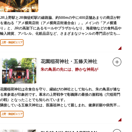
います。辯才天は琵琶を持った姿で知られていますが、不忍池辯天堂の辯才
天は、8本の腕に煩悩を破壊する武器をお持ちになっている「八臂辯才天
（はっぴべんざいてん）」。9月に行われる「巳成金（みなるかね）大祭」
JR上野駅とJR御徒町駅の線路脇、約500mの中に400店舗あまりの商店が軒
で目にすることができます。
を連ねる「アメ横商店街（アメ横商店街連合会）」。メインの「アメ横通
不忍池辯天堂には、豊臣秀吉公が大切にしていたという伝説のある、谷中七
り」と、JRの高架下にあるモールやプラザからなり、海産物などの食料品や
福神とは別の「大黒天」も祀られています。
輸入雑貨、アパレル、化粧品店など、さまざまなジャンルの専門店が立ち並
んでいます。活気ある呼び込みが飛び交うなかで、店員さんとの会話も楽し
上野・御徒町エリア
みながら目玉商品や特価品を探せるのが魅力のひとつ。年末の叩き売りは風
物詩にもなっています。
アメ横のはじまりは、物資が底をついた第二次世界大戦後にできた闇市。多
花園稲荷神社・五條天神社
くの闇市が的屋の仕切りであったのに対して、アメ横は満州からの復員兵が
朱の鳥居の先には、静かな神苑が
共同体となり連合会を結成。出店を統制し、商店街が形成されました。
当時、JR上野駅のすぐ南に発生した闇市は、飴を販売する屋台があったこと
から「アメヤ横丁（飴屋通り）」と呼ばれるように。反対側のJR御徒町付近
花園稲荷神社は衣食住を守り、縁結びの神社として知られ、朱の鳥居が連な
には、アメリカ進駐軍の放出物資を販売する店ができたので「アメリカ横丁
る東参道が印象的です。幕末の上野戦争で彰義隊の最後の激戦地（穴稲荷門
（アメリカ通り）」と呼ばれるようになりました。この2つのエリアが統合
の戦）となったことでも知られています。
され、今の「アメ横」になったと言われています。
隣接している五條天神社は、医薬祖神として親しまれ、健康祈願や病気平癒
祈願の参拝者が多く、相殿には菅原道真公も祀られています。
上野・御徒町エリア
境内がつながっており、まるでひとつの神社かのように並んで鎮座していま
すが、それぞれ別々の由緒の独立した神社です。どちらの御朱印も五條天神
社の境内にある授与所で頒布されています。