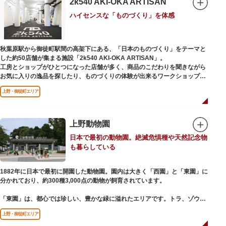
2k540 AKI-OKA ARTISAN
参拝は6:00～17:00（御朱印の授与は9:00～17:00）
ハイセンスな「ものづくり」を体感
秋葉原駅から御徒町駅間の高架下にある、「日本のものづくり」をテーマと
した約50店舗が集まる施設「2k540 AKI-OKA ARTISAN」。
工房とショップがひとつになった店舗が多く、商品のこだわりを聞きながら
お気に入りの逸品を探したり、ものづくりの体験が出来るワークショップに
参加して自分だけのオリジナル商品を作ったり、クリエイターと直接コミュ
上野・御徒町エリア
ニケーションをとりながらのショッピングが楽しめます。飲食店もあるので
ランチやカフェ利用もおすすめ。
ここでしか買えない商品や一点物を扱うブランドなど、大量生産の製品には
ないぬくもりと、新しいデザインの商品に出会うことができます。
上野動物園
日本で最初の動物園。絶滅危惧種や天然記念物
名前の由来は、東京駅から2k540m付近にあることから「2k540」、秋葉原
も暮らしている
駅（AKIHABARA）と御徒町駅（OKACHIMACHI）の間にあるという造語
「AKI-OKA」、フランス語で「職人」を意味する「ARTISAN」を組み合わ
せたもの。
1882年に日本で最初に開園した動物園。園内は大きく「西園」と「東園」に
施設周辺は、江戸の文化を伝える伝統工芸職人の街だったという背景もあ
分かれており、約300種3,000点の動物が飼育されています。
り、現在もジュエリーや皮製品を扱うお店が多く、高いセンスとクオリティ
をもった店舗が集結しています。
「東園」は、都心では珍しい、豊かな緑に溢れたエリアです。トラ、ゾウな
どが住む森エリアや、ホッキョクグマやアザラシが住む海エリアでは、水浴
上野・御徒町エリア
びなど迫力あるシーンが目撃できることもあります。国指定重要文化財の