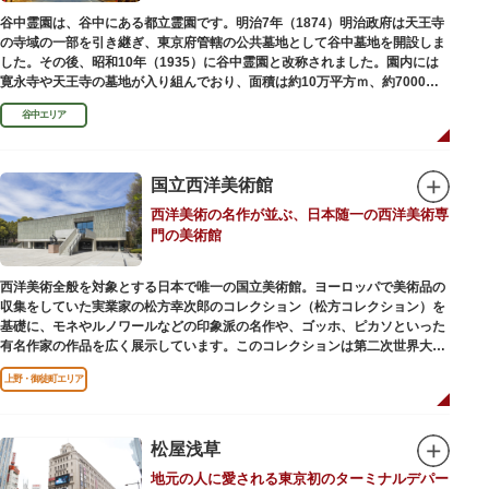
谷中霊園は、谷中にある都立霊園です。明治7年（1874）明治政府は天王寺
の寺域の一部を引き継ぎ、東京府管轄の公共墓地として谷中墓地を開設しま
した。その後、昭和10年（1935）に谷中霊園と改称されました。園内には
寛永寺や天王寺の墓地が入り組んでおり、面積は約10万平方ｍ、約7000基
の墓が並んでいます。園内を通る「さくら通り」は桜の名所となっていま
谷中エリア
す。
国立西洋美術館
西洋美術の名作が並ぶ、日本随一の西洋美術専
門の美術館
西洋美術全般を対象とする日本で唯一の国立美術館。ヨーロッパで美術品の
収集をしていた実業家の松方幸次郎のコレクション（松方コレクション）を
基礎に、モネやルノワールなどの印象派の名作や、ゴッホ、ピカソといった
有名作家の作品を広く展示しています。このコレクションは第二次世界大戦
中にフランス政府に接収され、戦後に専用の美術館を創設することを条件に
上野・御徒町エリア
日本へ寄贈返還されました。
本館の設計は、フランスで活躍した近代建築の巨匠ル・コルビュジエによる
もの。「ル・コルビュジエの建築作品－近代建築運動への顕著な貢献－」の
松屋浅草
構成資産の一つとして東京初の世界文化遺産に登録されています。前庭にも
地元の人に愛される東京初のターミナルデパー
ロダンの彫刻が展示されており、散策しながら美術鑑賞を楽しめるのも魅力