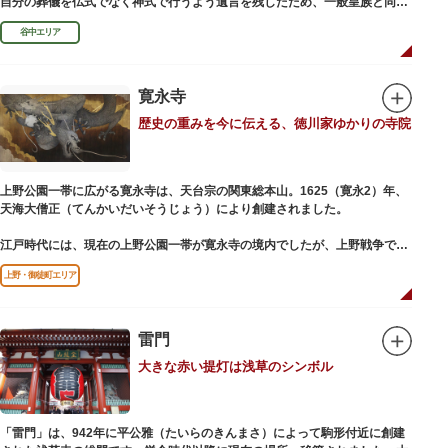
自分の葬儀を仏式でなく神式で行うよう遺言を残したため、一般皇族と同じ
ような円墳が建てられました。
谷中エリア
寛永寺
歴史の重みを今に伝える、徳川家ゆかりの寺院
上野公園一帯に広がる寛永寺は、天台宗の関東総本山。1625（寛永2）年、
天海大僧正（てんかいだいそうじょう）により創建されました。
江戸時代には、現在の上野公園一帯が寛永寺の境内でしたが、上野戦争でそ
の多くを焼失。現在は根本中堂をはじめ開山堂（両大師）、不忍池辯天堂、
上野・御徒町エリア
上野大仏（パゴダ）、輪王殿などの建造物が上野公園とその周辺に点在して
います。戦火を免れた輪王寺門跡御本坊表門、徳川将軍霊廟勅額門など重要
文化財も多く有し、歴史の重みを今に伝える寺院です。
清水観音堂の舞台前に復元された「月の松」は、浮世絵師歌川広重の「名所
雷門
江戸百景」にも描かれていることで有名。丸い形の松から不忍池辯天堂を見
大きな赤い提灯は浅草のシンボル
下ろす風流な景観は、絶好のフォトスポットとなっています。
東叡山（とうえいざん）という山号は、東の「比叡山延暦寺」を意味してお
り、比叡山や京都の有名寺院になぞらえて上野の山に数多くの堂舎が建立さ
「雷門」は、942年に平公雅（たいらのきんまさ）によって駒形付近に創建
れました。本尊は薬師瑠璃光如来（やくしるりこうにょらい）で、伝教大師