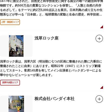
1877年に創立された、自然史と科学技術史に関する国立の唯一の総合科学博
物館です。約500万点の貴重なコレクションを保管し、「人類と自然の共存
をめざして」をテーマに約2万5,000点以上を展示。日本列島の成り立ちや生
態系などが学べる「日本館」と、地球環境の変動と生命の歴史、科学技術の
進歩などが学べる「地球館」の2つの常設展示をメインに、特別展・企画展
上野・御徒町エリア
などから構成されています。
2005年「愛・地球博」の長久手日本館で人気を博した「地球の部屋」を移設
した、「シアター36○」も見どころのひとつ。直径12.8m（実際の地球の
100万分の1の大きさ）のドームの内側すべてがスクリーンになっている世界
浅草ロック座
初のシアターで、月ごとに変わるオリジナル映像を上映しています。
楽しみながら学習できるイベント企画や、恐竜をはじめとした様々な実物標
本、子ども向けのコーナーもあり、お子様連れでも楽しめる博物館です。
また、国立科学博物館では、日本およびアジアにおける科学系博物館の中核
浅草ロック座は、浅草六区（明治期に七つの区画に整備された際に六番目に
施設として、調査研究、標本資料の収集・保管・活用、展示・学習支援を推
整備されたことに由来）にあります。昭和22年（1947）にストリップ劇場
進。これらの活動を上野の本館、白金台の附属自然教育園、茨城県つくば市
としてスタート。客席145席を有してメイン出演者とバックダンサーによる
の実験植物園や筑波研究施設（非公開）で展開しています。
華やかなレビューショーが楽しめます。
浅草中央部エリア
株式会社バンダイ本社