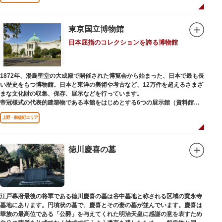
国内外からの参拝者で賑わうスポットです。
贅沢に金箔が使われた豪華絢爛な金色殿（社殿）などの建造物は、三代将
軍・徳川家光公が、日光東照宮までお参りに行けない江戸の人々のために建
東京国立博物館
てられたそう。社殿内部は文化財保護のため通常は非公開ですが、特別公開
日本屈指のコレクションを誇る博物館
が実施されることもあるので、拝観を申し込んでみてはいかがでしょうか。
授与所では、期間・数量限定のお守りや御朱印も授与されているので要チェ
ック。手塚治虫のユニコのお守りなど愛らしいものがありますよ。
1872年、湯島聖堂の大成殿で開催された博覧会から始まった、日本で最も長
い歴史をもつ博物館。日本と東洋の美術や考古など、12万件を超えるさまざ
まな文化財の収集、保存、展示などを行っています。
帝冠様式の代表的建築物である本館をはじめとする6つの展示館（資料館）
からなり、89件の国宝を所蔵。常に貴重な文化財を公開し、講座や講演会、
上野・御徒町エリア
ワークショップなどを実施しています。国宝や重要文化財などの名品をたど
りながら、真の美術史を堪能し価値あるひと時を過ごしてみてはいかがでし
ょうか。
徳川慶喜の墓
吹き抜けのエントランスに大理石の大階段がある本館では、壁時計やステン
ドグラスなど格調高い内部装飾にも注目してみてください。初めて来館する
方や時間が限られている方などに向け提案されたコース（日本美術入門／た
てものめぐり／仏像大好き）を参考にめぐるのも良いでしょう。
江戸幕府最後の将軍である徳川慶喜の墓は谷中墓地と称される区域の寛永寺
敷地内にはレストランやミュージアムショップのほか緑豊かな庭園も。季節
墓地にあります。円墳状の墓で、慶喜とその妻の墓が並んでいます。慶喜は
ごとの彩りを感じながらゆったりと散策するのもおすすめです。
華族の最高位である「公爵」を与えてくれた明治天皇に感謝の意を表すため