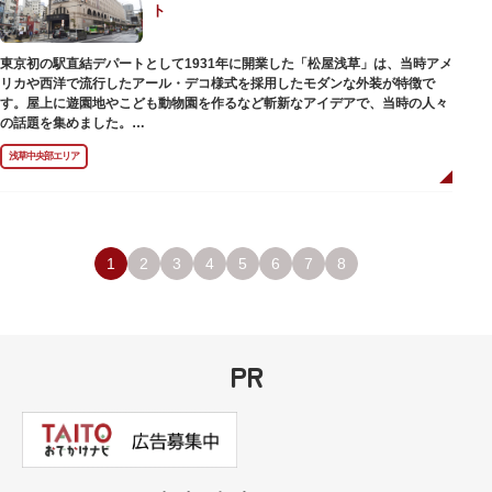
ト
のひとつ。 ボランティア・スタッフと一緒に鑑賞する「美術トーク」や、解
説を聞きながら本館や前庭を一緒に歩く「建築ツアー」など、初めての来館
でも気軽に楽しめるプログラムも用意されています。
東京初の駅直結デパートとして1931年に開業した「松屋浅草」は、当時アメ
リカや西洋で流行したアール・デコ様式を採用したモダンな外装が特徴で
す。屋上に遊園地やこども動物園を作るなど斬新なアイデアで、当時の人々
の話題を集めました。
現在は、B1階から地上3階までが松屋浅草の売り場。2012年のリニューアル
浅草中央部エリア
で建設当時のシンボル・大時計も復活し、昭和の面影を残す百貨店は今でも
人々に親しまれています。地上1階は 浅草らしい下町銘菓をはじめ、全国か
らセレクトされた銘菓が並ぶ「浅草すいーつ小町」。東武線「浅草駅」直結
なので、お土産購入にも便利です。
1
2
3
4
5
6
7
8
PR