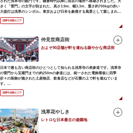
された浅草寺の総門です。鎌倉時代以降に現在の場所へ移築されました。大
最澄が自ら彫ったと伝えられる秘仏です。徳川歴代将軍の祈祷寺と菩提寺を
きく「雷門」の文字が刻まれた、高さ3.9m、幅3.3m、重さ約700kgの赤い
兼ね、御霊廟には6名の将軍が埋葬されています。
大提灯は浅草のシンボル。東京および日本を象徴する風景として親しまれ、
フォトスポットとしても国内外の観光客を魅了し続けています。
浅草中央部エリア
提灯の底部に施された見事な龍の彫刻や、門の北側（風神雷神の背後）に安
置されている浅草寺の護法善神「天龍像」と「金龍像」も見どころ。正式名
称の「風雷神門」は、門の左右に立つ2体の彫像、風神像と雷神像に由来し
ます。日没から23時頃までは雷門や浅草寺がライトアップされ、昼間とは違
仲見世商店街
った荘厳な雰囲気に包まれます。
およそ90店舗が軒を連ねる賑やかな商店街
何度も焼失と再建を繰り返し、現在の雷門は1960年に松下電器産業（現パナ
ソニック）の松下幸之助氏の寄進により再建されたものです。
日本で最も古い商店街のひとつとして知られる浅草寺の表参道です。浅草寺
の雷門から宝蔵門までの約250mの参道には、統一された電飾看板に四季
折々の装飾が施された土産物店、飲食店などが石畳の上で軒を連ねていま
す。
人形焼や手焼きせんべいをはじめ、団子や揚げまんじゅう、雷おこしなどの
浅草中央部エリア
銘菓、和傘や扇子など伝統工芸品も並び、歩いているだけで浅草らしさを感
じる場所です。江戸文化を感じる粋な商品の数々は、海外からの観光客にも
人気。商品が作られる様子がわかる実演販売の店もあり、焼き立て、作り立
ての味を堪能できるのも魅力。下町っ子の威勢の良い売り声が飛び交うな
浅草花やしき
か、お気に入りのお土産探しをお楽しみください。
レトロな日本最古の遊園地