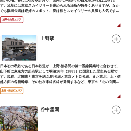
憩いの場。春には桜が咲き誇り、国内外から多くの観光客が花見に訪れま
す。浅草には東京スカイツリーを眺められる場所が数多くありますが、なか
でも隅田公園は絶好のスポット。春は桜とスカイツリーの共演も人気です。
川沿いにある「隅田公園オープンカフェ」は、店舗の一部を屋外にした開放
浅草中央部エリア
的なカフェ・レストラン。綺麗な景色を眺めながら、コーヒー片手にのんび
りと過ごしても良いですね。また、クジラの滑り台が目印の「遊具広場」は
ブランコやアスレチックなどの遊具が設置された広場。子どもも思いっきり
身体を動かせます。
上野駅
隅田川橋梁に設置された全長約160mの「すみだリバーウォーク」は、東京
スカイツリーまでの最短距離ルートのひとつ。歩道橋の途中にあるガラス床
から隅田川を見下ろしたり、すぐ横を走る電車の迫力を楽しんだり、隅田川
散策にいかがでしょうか。
日本初の私鉄である日本鉄道が、上野-熊谷間の第一区線開業時に合わせて、
山下町に東京方の起点駅として明治16年（1883）に開業した歴史ある駅で
す。現在、北関東と東京を結ぶJR各線と東京メトロ各線、また東北、上・信
越方面の各新幹線、その他在来線各線が発着するなど、東京の「北の玄関
口」として機能しています。
上野・御徒町エリア
谷中霊園