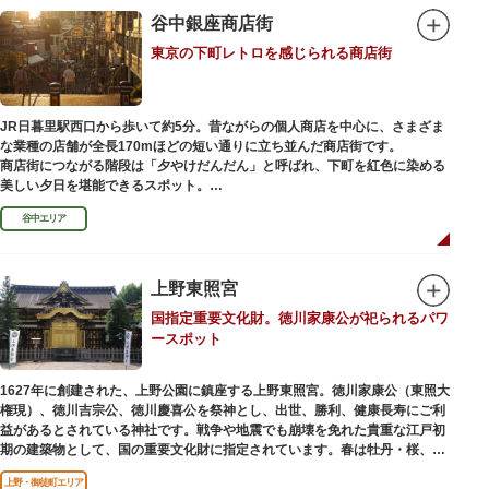
谷中銀座商店街
東京の下町レトロを感じられる商店街
JR日暮里駅西口から歩いて約5分。昔ながらの個人商店を中心に、さまざま
な業種の店舗が全長170mほどの短い通りに立ち並んだ商店街です。
商店街につながる階段は「夕やけだんだん」と呼ばれ、下町を紅色に染める
美しい夕日を堪能できるスポット。
谷中エリア
谷中銀座商店街は1945年頃に自然発生的に生まれ、現在の近隣型商店街へと
発展。昭和の懐かしい商店街の景観を見ることができます。東京の下町レト
ロを感じられるスポットとして、近隣住民だけではなく、国内外から多くの
観光客が訪れ、買い物や散策を楽しんでいます。
上野東照宮
国指定重要文化財。徳川家康公が祀られるパワ
ースポット
1627年に創建された、上野公園に鎮座する上野東照宮。徳川家康公（東照大
権現）、徳川吉宗公、徳川慶喜公を祭神とし、出世、勝利、健康長寿にご利
益があるとされている神社です。戦争や地震でも崩壊を免れた貴重な江戸初
期の建築物として、国の重要文化財に指定されています。春は牡丹・桜、秋
は紅葉やダリア展、お正月は初詣や冬ぼたん鑑賞の地として、年間を通して
上野・御徒町エリア