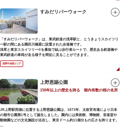
「旧寛永寺五重塔」や藤堂高虎が建て1878（明治11）年に再建された
「閑々亭」などの歴史的建造物も見どころです。
すみだリバーウォーク
一方「西園」は、蓮の名所としても知られる風光明媚な「不忍池」のほとり
に位置する区域。キリンやサイなどの人気動物をはじめ、アイアイや“動か
ない鳥”として話題のハシビロコウなどユニークな種も見られます。
子ども動物園「すてっぷ」では、小動物を間近で観察することを通じて、命
の大切さや生きものの魅力が学べる体験プログラムが実施されています。
「すみだリバーウォーク」は、東武鉄道の浅草駅と、とうきょうスカイツリ
ー駅の間にある隅田川橋梁に設置された歩道橋です。
歩き疲れたり、お腹が空いてきたら、園内にいくつかあるフードショップで
浅草と東京スカイツリー®を最短で結ぶ歩行者ルートで、歴史ある鉄道橋や
休憩しましょう。それぞれのお店で、動物たちをモチーフにした可愛いフー
東武鉄道の車両が走る様子を間近に見ることができます。
ドやスイーツが食べられます。オリジナルグッズを取り扱うギフトショップ
も必見です。
浅草中央部エリア
上野恩賜公園
150年以上の歴史を誇る 都内有数の桜の名所
JR上野駅西側に位置する上野恩賜公園は、1873年、太政官布達により日本
の都市公園第1号として誕生しました。園内には美術館、博物館、音楽堂や
動物園などの文化施設が点在し、東京ドーム約11個分もの広さを誇ります。