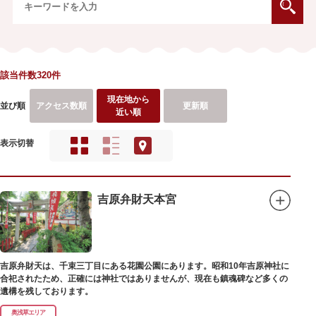
該当件数320件
現在地から
並び順
アクセス数順
更新順
近い順
表示切替
吉原弁財天本宮
吉原弁財天は、千束三丁目にある花園公園にあります。昭和10年吉原神社に
合祀されたため、正確には神社ではありませんが、現在も鎮魂碑など多くの
遺構を残しております。
奥浅草エリア