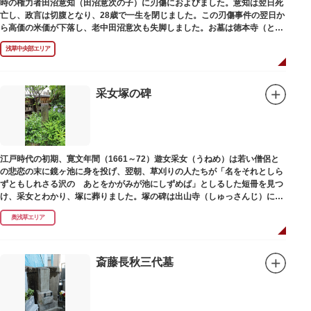
時の権力者田沼意知（田沼意次の子）に刃傷におよびました。意知は翌日死
亡し、政言は切腹となり、28歳で一生を閉じました。この刃傷事件の翌日か
ら高価の米価が下落し、老中田沼意次も失脚しました。お墓は徳本寺（とく
ほんじ）境内にあります。
浅草中央部エリア
采女塚の碑
江戸時代の初期、寛文年間（1661～72）遊女采女（うねめ）は若い僧侶と
の悲恋の末に鏡ヶ池に身を投げ、翌朝、草刈りの人たちが「名をそれとしら
ずともしれさる沢の あとをかがみが池にしずめば」としるした短冊を見つ
け、采女とわかり、塚に葬りました。塚の碑は出山寺（しゅっさんじ）にあ
ります。
奥浅草エリア
斎藤長秋三代墓