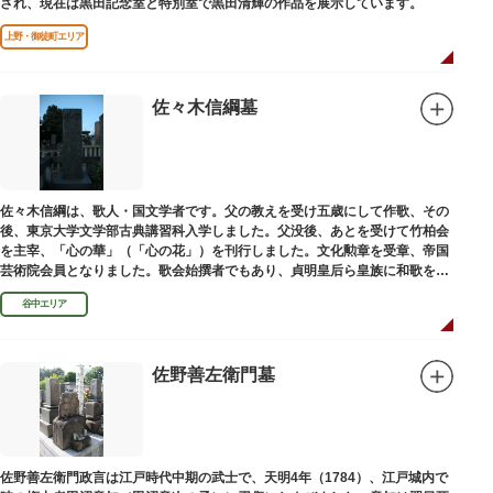
され、現在は黒田記念室と特別室で黒田清輝の作品を展示しています。
上野・御徒町エリア
佐々木信綱墓
佐々木信綱は、歌人・国文学者です。父の教えを受け五歳にして作歌、その
後、東京大学文学部古典講習科入学しました。父没後、あとを受けて竹柏会
を主宰、「心の華」（「心の花」）を刊行しました。文化勲章を受章、帝国
芸術院会員となりました。歌会始撰者でもあり、貞明皇后ら皇族に和歌を指
導しました。そのお墓は谷中霊園にあります。
谷中エリア
佐野善左衛門墓
佐野善左衛門政言は江戸時代中期の武士で、天明4年（1784）、江戸城内で