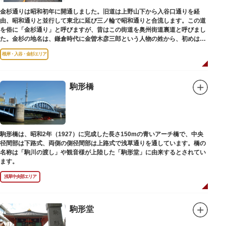
金杉通りは昭和初年に開通しました。旧道は上野山下から入谷口通りを経
由、昭和通りと並行して東北に延び三ノ輪で昭和通りと合流します。この道
を俗に「金杉通り」と呼びますが、昔はこの街道を奥州街道裏道と呼びまし
た。金杉の地名は、鎌倉時代に金曽木彦三郎という人物の姓から、初めは金
曽木、それが金杉に変わったものとされています。
根岸・入谷・金杉エリア
駒形橋
駒形橋は、昭和2年（1927）に完成した長さ150mの青いアーチ橋で、中央
径間部は下路式、両側の側径間部は上路式で浅草通りを通しています。橋の
名称は「駒川の渡し」や観音様が上陸した「駒形堂」に由来するとされてい
ます。
浅草中央部エリア
駒形堂