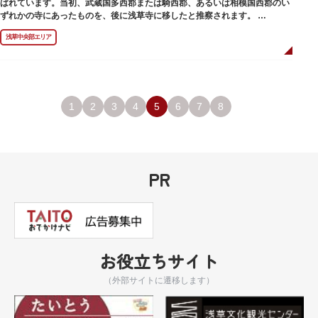
ばれています。当初、武蔵国多西郡または騎西郡、あるいは相模国西郡のい
ずれかの寺にあったものを、後に浅草寺に移したと推察されます。
現在は、五重塔北側の絵馬堂内に保管されています。絵馬堂は通常非公開と
浅草中央部エリア
なっていますが、不定期で行われる「伝法院庭園拝観と絵馬展」が開催され
る際は、展示されている至徳の古鐘を見ることができます。
1
2
3
4
5
6
7
8
PR
お役立ちサイト
（外部サイトに遷移します）