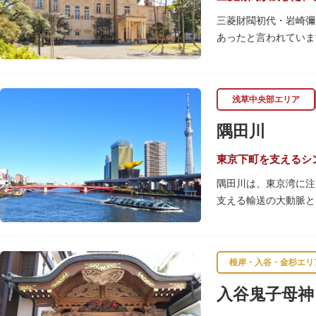
三菱財閥初代・岩崎彌
あったと言われていま
【洋館】
鹿鳴館の建築家として
浅草中央部エリア
飾が施されています。
隅田川
【撞球室】
当時の日本では非常に
東京下町を支えるシ
月15日（10月のみ1
隅田川は、東京湾に注
支える輸送の大動脈と
【和館大広間】
春になると、屋形船に
洋館に併置された名棟
です。また、毎年7月
が、現在は冠婚葬祭な
す。
根岸・入谷・金杉エリ
一度にさまざま建築様
川沿いには「隅田川テ
入谷鬼子母神
れ、「芝庭」をもつ近
を楽しんだ後は、オー
財に指定されています