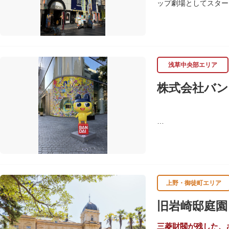
ップ劇場としてスター
習支援を推進。これら
ます。
浅草中央部エリア
株式会社バン
バンダイは1950年
ド、菓子・食品・食玩
上野・御徒町エリア
旧岩崎邸庭園
三菱財閥が残した、