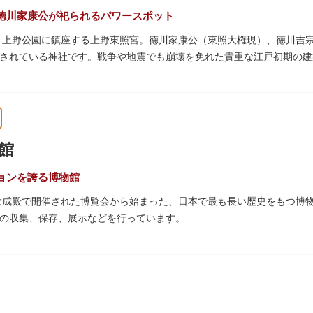
徳川家康公が祀られるパワースポット
た、上野公園に鎮座する上野東照宮。徳川家康公（東照大権現）、徳川吉
されている神社です。戦争や地震でも崩壊を免れた貴重な江戸初期の建
は紅葉やダリア展、お正月は初詣や冬ぼたん鑑賞の地として、年間を通
豪華絢爛な金色殿（社殿）などの建造物は、三代将軍・徳川家光公が、
。社殿内部は文化財保護のため通常は非公開ですが、特別公開が実施さ
館
量限定のお守りや御朱印も授与されているので要チェック。手塚治虫の
ョンを誇る博物館
の大成殿で開催された博覧会から始まった、日本で最も長い歴史をもつ博
の収集、保存、展示などを行っています。
物である本館をはじめとする6つの展示館（資料館）からなり、89件
プなどを実施しています。国宝や重要文化財などの名品をたどりながら
うか。
スに大理石の大階段がある本館では、壁時計やステンドグラスなど格調