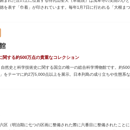
囲まれた丘の上に位置する待乳山聖天（本龍院）は浅草寺の支院のひと
徳を表す「巾着」が印されています。毎年1月7日に行われる「大根ま
ともに参拝者に振る舞われるイベント。聖天様のお下がりの大根をいた
ている「浴油祈祷（よくゆきとう）」は、聖天様を供養する最高の祈祷
祷していただけます。また、浅草名所七福神のひとつとしても知られ、
館
に関する約500万点の貴重なコレクション
た、自然史と科学技術史に関する国立の唯一の総合科学博物館です。約50
」をテーマに約2万5,000点以上を展示。日本列島の成り立ちや生態
進歩などが学べる「地球館」の2つの常設展示をメインに、特別展・企
博」の長久手日本館で人気を博した「地球の部屋」を移設した、「シアター3
1の大きさ）のドームの内側すべてがスクリーンになっている世界初のシ
るイベント企画や、恐竜をはじめとした様々な実物標本、子ども向けの
六区（明治期に七つの区画に整備された際に六番目に整備されたことに由
では、日本およびアジアにおける科学系博物館の中核施設として、調査