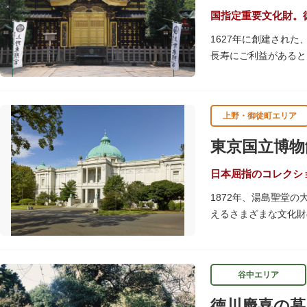
国指定重要文化財。
1627年に創建され
長寿にご利益があると
す。春は牡丹・桜、秋
す。
上野・御徒町エリア
贅沢に金箔が使われた
ために建てられたそう
東京国立博物
いかがでしょうか。
授与所では、期間・数
日本屈指のコレクシ
よ。
1872年、湯島聖堂
えるさまざまな文化財
帝冠様式の代表的建築
講演会、ワークショッ
てみてはいかがでしょ
谷中エリア
吹き抜けのエントラン
徳川慶喜の墓