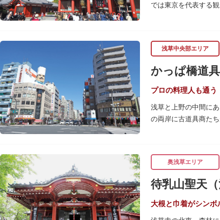
では東京を代表する観
浅草の象徴とも言える
ぶ山門「宝蔵門」が建
浅草中央部エリア
座。参拝前に煙を浴び
行われています。
かっぱ橋道具
境内の歴史ある建造物
（ようごうどう）など
プロの料理人も通う
浅草と上野の中間にあ
日没後はライトアップ
の両岸に古道具商たち
ッターに描かれた「浅
関東大震災後に川は塞
くり巡れるので、足を
性的な専門商店街とし
すすめです。食品サン
奥浅草エリア
毎年、道具の日である
待乳山聖天（
異なる様々な催しもの
大根と巾着がシンボ