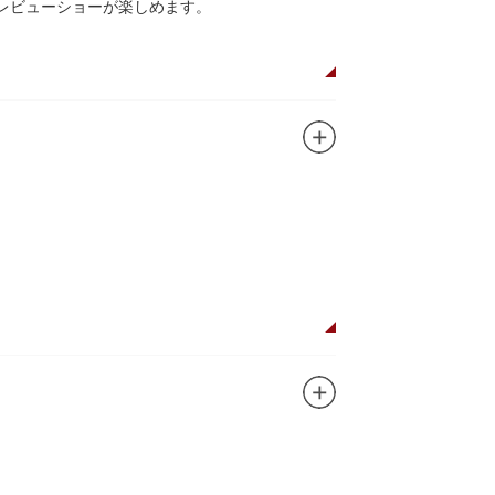
レビューショーが楽しめます。
植物園や筑波研究施設（非公開）で展開してい
ガンに掲げ、IPを軸に玩具、ガシャポン、カー
ターテインメントをお届けしています。