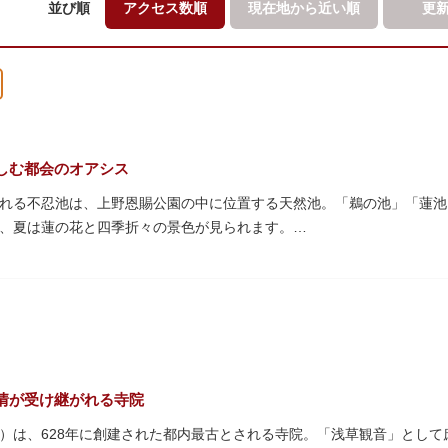
並び順
アクセス数順
現在地から
近い順
更
しむ都会のオアシス
れる不忍池は、上野恩賜公園の中に位置する天然池。「鵜の池」「蓮池
、夏は蓮の花と四季折々の景色が見られます。
蓮がピンクの花を咲かすのは7月～8月頃。早朝から午前のみ開花する
の花を近くから観察できるデッキを散歩しながら朝の不忍池を楽しむの
ンボートやオール式のボートのレンタルが可能。水上から池を眺めれば
・オナガガモなどたくさんの鴨や渡り鳥が訪れます。大都会の中でバー
ルで、または一人でゆったりと、思い思いの時間をお過ごしください。
情が受け継がれる寺院
）は、628年に創建された都内最古とされる寺院。「浅草観音」とし