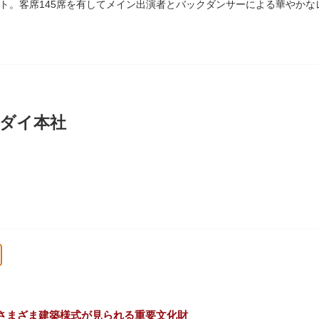
ト。客席145席を有してメイン出演者とバックダンサーによる華やかな
の活動を上野の本館、白金台の附属自然教育園、茨城県つくば市の実験
ダイ本社
に創業し、「夢・クリエイション～楽しいときを創る企業～を企業スロー
、アパレル、日用雑貨など、お客さまの身近で楽しんでいただけるエン
さまざま建築様式が見られる重要文化財