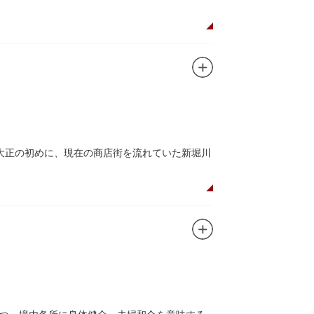
た浅草寺の総門。本堂前には2体の仁王尊像が並
あるといわれる常香炉（じょうこうろ）が鎮
音菩薩が祀られており、毎日定時に法要が執り
所七福神のひとつ・大黒天が祀られた影向堂
大正の初めに、現在の商店街を流れていた新堀川
0店舗が軒を連ねる仲見世のお店も閉まり、シャ
もおすすめです。昼間と比べて人が少なくゆっ
ど「食」にまつわる約170軒の専門店が集まる個
家庭の調理用具を購入したい人や観光客にもお
すすめ商品や掘り出しものを販売。また、年ごとに