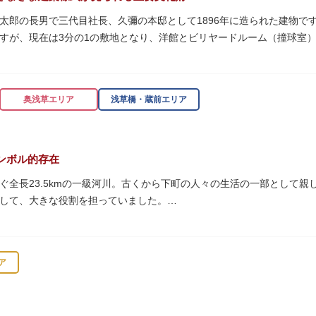
太郎の長男で三代目社長、久彌の本邸として1896年に造られた建物です。
すが、現在は3分の1の敷地となり、洋館とビリヤードルーム（撞球室
知られるジョサイア・コンドルによって設計された西洋木造建築の洋館
奥浅草エリア
浅草橋・蔵前エリア
珍しいスイスの山小屋風の撞球室（ビリヤード場）で、洋館から地下道
ンボル的存在
0/16）に先着順で限定公開されています。
ぐ全長23.5kmの一級河川。古くから下町の人々の生活の一部として
して、大きな役割を担っていました。
乗って隅田川両岸に続く桜並木を楽しむ姿も見られ、東京スカイツリー
 梁大河喜十郎の手によるものと伝えられている書院造りの和館で、当時
の最終土曜日に開催される「隅田川花火大会」は、東京の夏の風物詩に
どに使われていた大広間の1棟だけが残っています。
ア
式が見られるとあって見ごたえ抜群。大名庭園の形式を一部踏襲してい
ラス」と呼ばれる遊歩道も整備されています。心地よい風に吹かれなが
代庭園の初期の形を残しています。江戸時代の石碑や手水鉢、庭石など
プンカフェでほっと一息つくのもおすすめです。
。