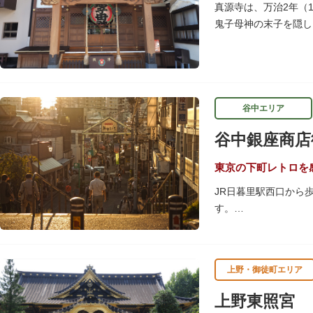
隅田川にかかる橋々も
真源寺は、万治2年（
ょうか。
鬼子母神の末子を隠し
は、子育ての善神にな
谷中エリア
谷中銀座商店
東京の下町レトロを
JR日暮里駅西口から
す。
商店街につながる階段
谷中銀座商店街は19
上野・御徒町エリア
の下町レトロを感じら
上野東照宮