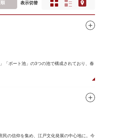
新順
表示切替
」「ボート池」の3つの池で構成されており、春
ので、シーズン中は多くの観光客が朝早くから池
がおすすめです。
、新しい発見ができるかもしれません。また、
ドウォッチングができる珍しいスポットです。
て庶民の信仰を集め、江戸文化発展の中心地に。今