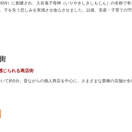
、それぞれ特徴的な形をしていて見応えは抜群。せっかくなら水上バス
1659）に創建され、入谷鬼子母神（いりやきしきしもじん）の名称で
、子を失う悲しみを実感させ改心させました。以後、安産・子育ての守
った由来からツノのない「おに」の文字を使っています。
街
感じられる商店街
歩いて約5分。昔ながらの個人商店を中心に、さまざまな業種の店舗が全
は「夕やけだんだん」と呼ばれ、下町を紅色に染める美しい夕日を堪能
45年頃に自然発生的に生まれ、現在の近隣型商店街へと発展。昭和の懐
れるスポットとして、近隣住民だけではなく、国内外から多くの観光客