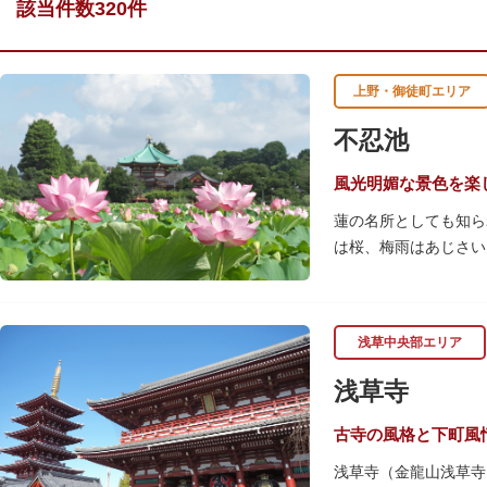
該当件数320件
上野・御徒町エリア
不忍池
風光明媚な景色を楽
蓮の名所としても知ら
は桜、梅雨はあじさい
池を埋め尽くすほどの
を訪れます。綺麗な蓮
「ボート池」ではスワ
浅草中央部エリア
「鵜の池」にはマガモ
ファミリーで、カップ
浅草寺
古寺の風格と下町風
浅草寺（金龍山浅草寺