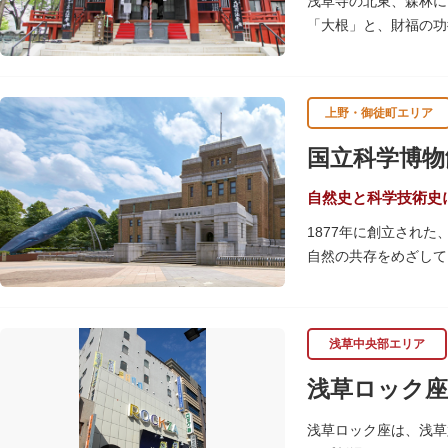
浅草寺の北東、森林に
「大根」と、財福の功
呂吹き大根が御神酒と
す。
上野・御徒町エリア
毎朝本堂で執り行われ
頼すると7日間毎朝祈
国立科学博物
自然史と科学技術史
1877年に創立され
自然の共存をめざして
命の歴史、科学技術の
2005年「愛・地球
の地球の100万分の
浅草中央部エリア
しています。
楽しみながら学習でき
浅草ロック座
館です。
浅草ロック座は、浅草
また、国立科学博物館