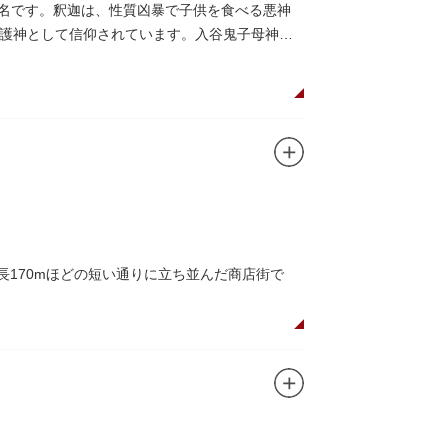
に乗船して、優雅に観察してみてはいかがでし
有名です。釈迦は、性質凶暴で子供を食べる悪神
護神として信仰されています。入谷鬼子母神で
長170mほどの短い通りに立ち並んだ商店街で
できるスポット。
かしい商店街の景観を見ることができます。東京
が訪れ、買い物や散策を楽しんでいます。