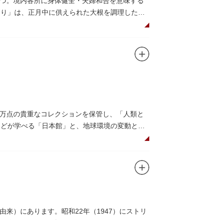
つ。境内各所に身体健全・夫婦和合を意味する
つり」は、正月中に供えられた大根を調理した風
だくことで、心身健康のご利益があるそうで
法。心願成就の力があると考えられており、依
毘沙門天が祀られています。
0万点の貴重なコレクションを保管し、「人類と
系などが学べる「日本館」と、地球環境の変動と生
画展などから構成されています。
6○」も見どころのひとつ。直径12.8m（実際
アターで、月ごとに変わるオリジナル映像を上映
コーナーもあり、お子様連れでも楽しめる博物
来）にあります。昭和22年（1947）にストリ
研究、標本資料の収集・保管・活用、展示・学