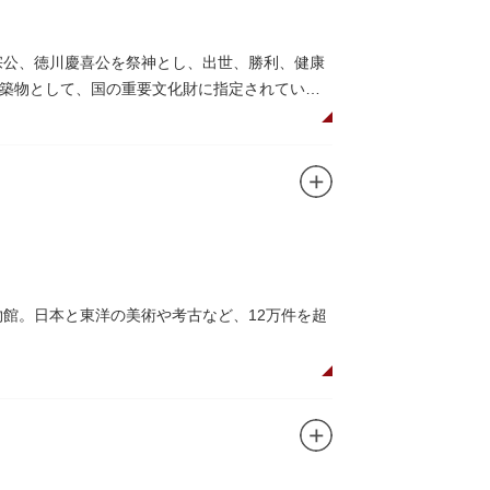
宗公、徳川慶喜公を祭神とし、出世、勝利、健康
築物として、国の重要文化財に指定されていま
して国内外からの参拝者で賑わうスポットで
日光東照宮までお参りに行けない江戸の人々の
れることもあるので、拝観を申し込んでみては
ユニコのお守りなど愛らしいものがあります
物館。日本と東洋の美術や考古など、12万件を超
の国宝を所蔵。常に貴重な文化財を公開し、講座や
、真の美術史を堪能し価値あるひと時を過ごし
高い内部装飾にも注目してみてください。初め