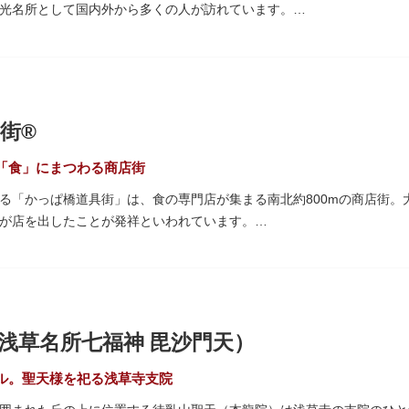
光名所として国内外から多くの人が訪れています。
「雷門（風雷神門）」は、高さ3.9mの大提灯と風神雷神像が安置され
ち、参拝客を堂々と迎えてくれます。本堂前には、邪気を払うご利益が
て身を清めましょう。「観音堂」とも呼ばれる本堂にはご本尊の聖観世
街®
も必見です。ひと際目立つ五重塔、国指定重要文化財の二天門、浅草名
、悠久の時に思いを馳せて見学をお楽しみください。
「食」にまつわる商店街
る「かっぱ橋道具街」は、食の専門店が集まる南北約800mの商店街。
され、朱塗りの建物がより一層鮮やかに浮かび上がります。昼間は約9
が店を出したことが発祥といわれています。
草絵巻」を楽しめるのも夜の醍醐味。撮影スポットやデートスポットに
がれ、現在はプロ仕様の調理器具や厨房機器、食器、包材、調理衣装な
運んでみてはいかがでしょうか。
て賑わいを見せています。もちろん、ほとんどのお店が小売にも対応。
プル作り体験ができるお店もありますよ。
10月9日前後に開催される「かっぱ橋道具まつり」では、各店舗がお
浅草名所七福神 毘沙門天）
も行われます。
ル。聖天様を祀る浅草寺支院