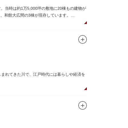
当時は約1万5,000坪の敷地に20棟もの建物が
）、和館大広間の3棟が現存しています。
で、館内の随所に見事なジャコビアン様式の装
でつながっています。通常は非公開ですが、毎
親しまれてきた川で、江戸時代には暮らしや経済を
とのコラボレーションも、まさに絵になる光景
は550坪に及ぶ洋館を遥かにしのぐ規模でした
なっており、こちらも多くの見物客でにぎわいま
る広大な庭は、建築様式同様に和洋併置式とさ
ら、緑化が施された遊歩道で散歩やジョギング
が見られ、煉瓦塀を含めた敷地全体が重要文化