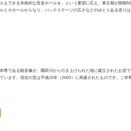
エもできる本格的な音楽ホールを」という要望に応え、東京都が開都500
ルと小ホールからなり、バックステージの広さなどのゆとりある造りは
いホールです。
本尊である観音像が、隅田川から引き上げられた地に建立されたお堂で
ています。現在の堂は平成15年（2003）に再建されたものです。ご
戒殺碑が建立されました。