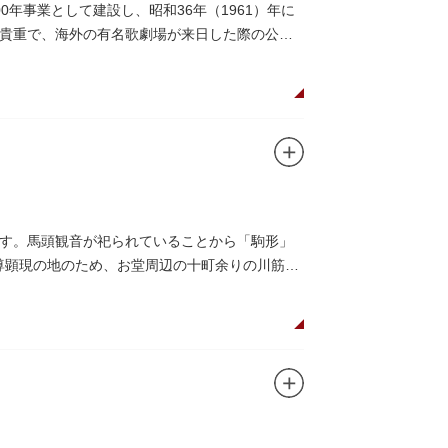
年事業として建設し、昭和36年（1961）年に
貴重で、海外の有名歌劇場が来日した際の公演
す。馬頭観音が祀られていることから「駒形」
本尊顕現の地のため、お堂周辺の十町余りの川筋は