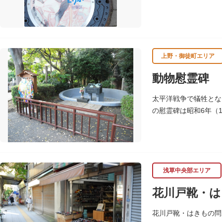
区にゆかりのある本作
設置しました。
設置年月日：令和4年3
上野・御徒町エリア
動物慰霊碑
太平洋戦争で犠牲とな
の慰霊碑は昭和6年（
れています。
浅草中央部エリア
花川戸靴・は
花川戸靴・はきもの問