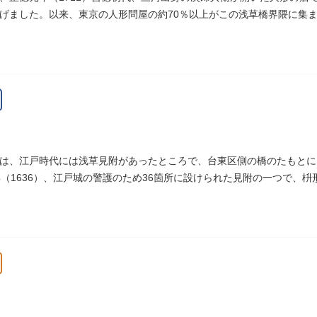
げました。以来、東京の人形問屋の約70％以上がこの浅草橋界隈に集
は、江戸時代には浅草見附があったところで、台東区側の橋のたもとに
年（1636）、江戸城の警護のため36箇所に設けられた見附の一つで、
へ往来する人々を取り締まりました。