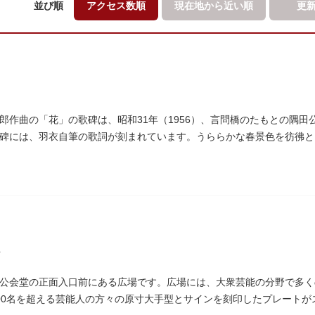
並び順
アクセス数順
現在地から
近い順
更
郎作曲の「花」の歌碑は、昭和31年（1956）、言問橋のたもとの隅
碑には、羽衣自筆の歌詞が刻まれています。うららかな春景色を彷彿と
れています。
公会堂の正面入口前にある広場です。広場には、大衆芸能の分野で多く
00名を超える芸能人の方々の原寸大手型とサインを刻印したプレート