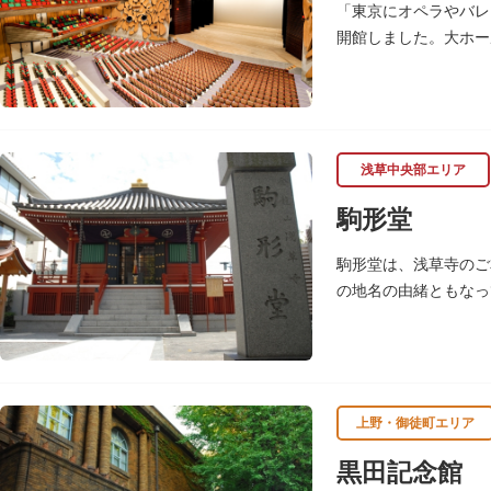
「東京にオペラやバレ
開館しました。大ホー
に使用されることが多
浅草中央部エリア
駒形堂
駒形堂は、浅草寺のご
の地名の由緒ともなっ
魚介殺生禁断となり、
上野・御徒町エリア
黒田記念館