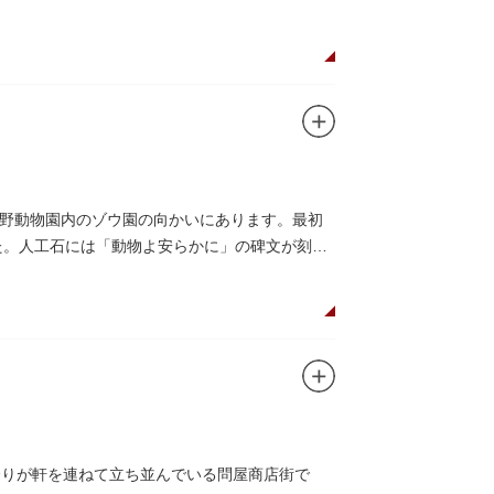
遊性向上を図るため、こちらのマンホール蓋を
野動物園内のゾウ園の向かいにあります。最初
した。人工石には「動物よ安らかに」の碑文が刻ま
余りが軒を連ねて立ち並んでいる問屋商店街で