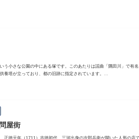
いう小さな公園の中にある塚です。このあたりは謡曲「隅田川」で有名
供養塔が立っており、都の旧跡に指定されています。
、かつて浅茅ヶ原と呼ばれた原野で、近くを奥州街道が通じていました
時代、吉田少将惟房の子・梅若が、信夫藤太という人買いにさらわれ、
世を去りました。我が子を探し求めてはるばるこの地まで来た母親は、
庵を結んだ、という説話です。謡曲『隅田川』はこの伝説をもとにして
れています。この板碑には「弘安十一年戊子五月二十二日孝子敬白」と
は、明らかではありません。
問屋街
木母寺（墨田区堤通）境内には梅若にちなむ梅若塚（都旧跡）があり、
、正徳元年（1711）吉徳初代、三河出身の次郎兵衛が開いた人形の店