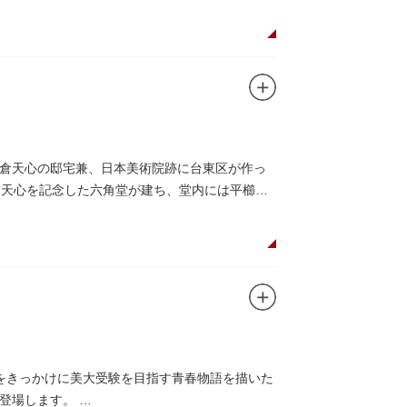
倉天心の邸宅兼、日本美術院跡に台東区が作っ
岡倉天心を記念した六角堂が建ち、堂内には平櫛田
をきっかけに美大受験を目指す青春物語を描いた
て登場します。