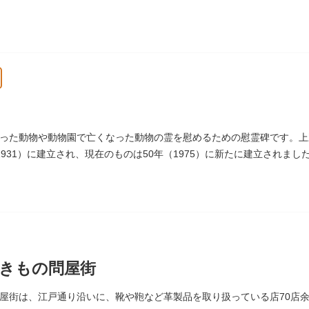
品を通して、新たな観光スポット創出による誘客促進と区内観光客の回
月1日
った動物や動物園で亡くなった動物の霊を慰めるための慰霊碑です。上
1931）に建立され、現在のものは50年（1975）に新たに建立されま
きもの問屋街
屋街は、江戸通り沿いに、靴や鞄など革製品を取り扱っている店70店