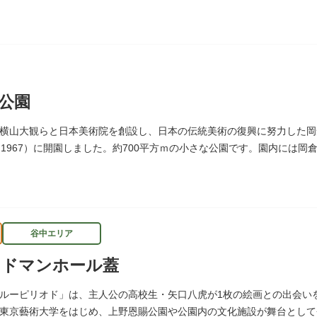
しまれています。
公園
横山大観らと日本美術院を創設し、日本の伝統美術の復興に努力した岡
（1967）に開園しました。約700平方ｍの小さな公園です。園内には
されています。
谷中エリア
オドマンホール蓋
ルーピリオド」は、主人公の高校生・矢口八虎が1枚の絵画との出会い
東京藝術大学をはじめ、上野恩賜公園や公園内の文化施設が舞台とし