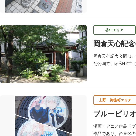
れ、多くのファンに親
谷中エリア
岡倉天心記念
岡倉天心記念公園は、
た公園で、昭和42年
中作の天心坐像が安置
上野・御徒町エリア
ブルーピリ
漫画・アニメ作品「ブ
作品であり、台東区の