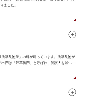
まりました。
｢浅草見附跡」の碑が建っています。浅草見附が
枡形の門は「浅草御門」と呼ばれ、警護人を置いて