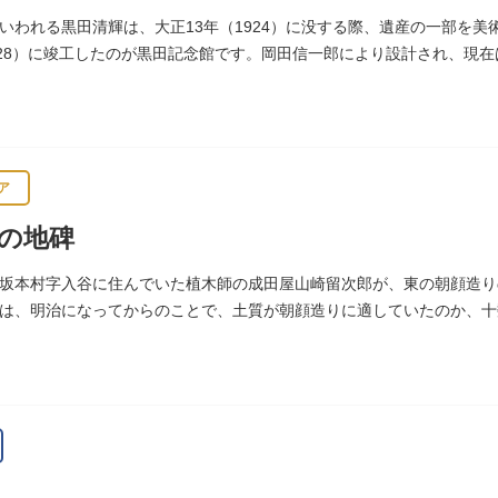
いわれる黒田清輝は、大正13年（1924）に没する際、遺産の一部を
928）に竣工したのが黒田記念館です。岡田信一郎により設計され、現
ア
の地碑
坂本村字入谷に住んでいた植木師の成田屋山崎留次郎が、東の朝顔造り
は、明治になってからのことで、土質が朝顔造りに適していたのか、十数
りをはじめました。