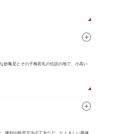
な妙亀尼とその子梅若丸の伝説の地で、小高い
。妙亀塚は「梅若伝説」にちなんだ名称です。
都から奥州へつれて行かれる途中、重い病にか
隅田川岸で里人から梅若の死を知らされ、髪を
います。
刻まれており、区内でも古いものです。しかし
この妙亀塚と相対するものと考えられていま
で、陳列や販売方法の工夫など、たくましい商魂