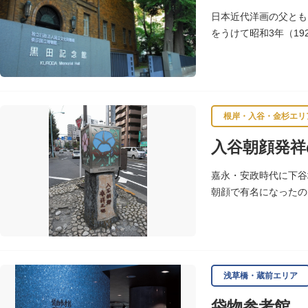
日本近代洋画の父とも
をうけて昭和3年（1
しています。
根岸・入谷・金杉エリ
入谷朝顔発祥
嘉永・安政時代に下谷
朝顔で有名になったの
し、軒を連ねて朝顔造
浅草橋・蔵前エリア
袋物参考館