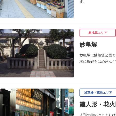
す。
奥浅草エリア
妙亀塚
妙亀塚は妙亀塚公園と
塚に板碑をはめ込んだ
この妙亀塚のある地は
「梅若伝説」とは平安
かりこの地に捨てられ
おろして妙亀尼と称し
塚の上には板碑が祀ら
浅草橋・蔵前エリア
妙亀塚と板碑との関係
雛人形・花火
なお、隅田川の対岸、
す。
人形の街のはじまりは