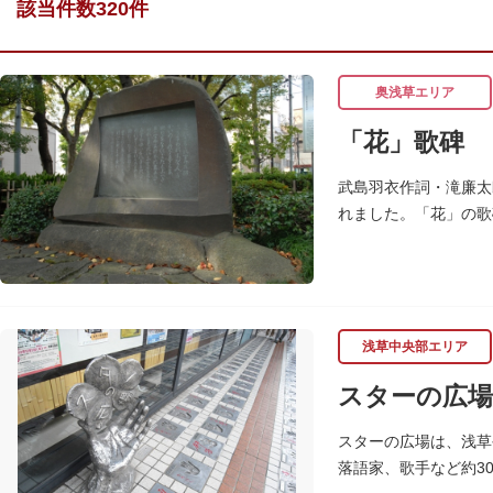
該当件数320件
奥浅草エリア
「花」歌碑
武島羽衣作詞・滝廉太
れました。「花」の歌
に親しまれ、歌いつが
浅草中央部エリア
スターの広場
スターの広場は、浅草
落語家、歌手など約3