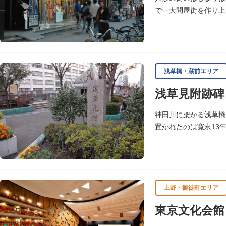
で一大問屋街を作り上
浅草橋・蔵前エリア
浅草見附跡碑
神田川に架かる浅草橋
置かれたのは寛永13
浅草観音や遠くは奥州
上野・御徒町エリア
東京文化会館