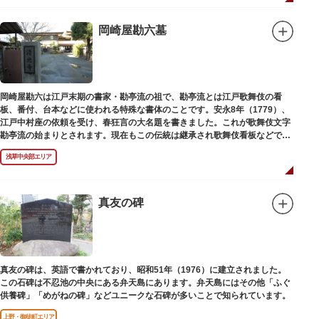
岡崎屋勘六墓
岡崎屋勘六は江戸末期の書家・勘亭流の祖で、勘亭流とは江戸歌舞伎の看
板、番付、台本などに使われる特殊な書体のことです。安永8年（1779）、
江戸中村座の依頼を受け、春狂言の大名題を書きました。これが歌舞伎文字
勘亭流の始まりとされます。現在もこの伝統は継承され歌舞伎看板などで使
われています。 お墓は清光寺（せいこうじ）境内にあります。
浅草中央部エリア
真友の碑
真友の碑は、英語で書かれており、昭和51年（1976）に建立されました。
この石碑は不忍池の中央にある弁天島にあります。弁天島にはその他「ふぐ
供養碑」「めがねの碑」などユニークな石碑が多いことで知られています。
上野・御徒町エリア