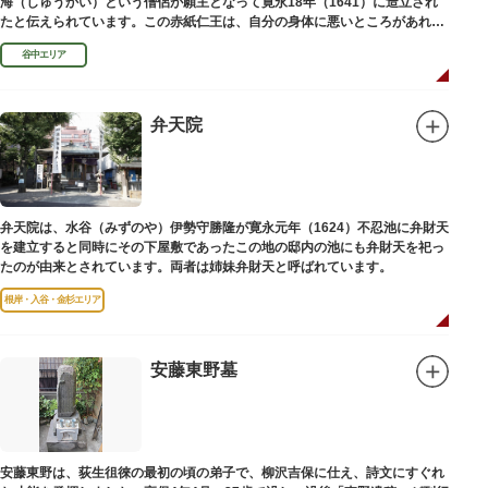
海（しゅうかい）という僧侶が願主となって寛永18年（1641）に造立され
たと伝えられています。この赤紙仁王は、自分の身体に悪いところがあれ
ば、仁王像の同じところに赤紙を貼ると病気が治ると信仰されています。
谷中エリア
弁天院
弁天院は、水谷（みずのや）伊勢守勝隆が寛永元年（1624）不忍池に弁財天
を建立すると同時にその下屋敷であったこの地の邸内の池にも弁財天を祀っ
たのが由来とされています。両者は姉妹弁財天と呼ばれています。
根岸・入谷・金杉エリア
安藤東野墓
安藤東野は、荻生徂徠の最初の頃の弟子で、柳沢吉保に仕え、詩文にすぐれ