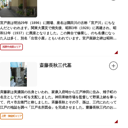
宮戸座は明治29年（1896）に開場、座名は隅田川の古称「宮戸川」にちな
んだといわれます。関東大震災で焼失後、昭和3年（1928）に再建され、昭
和12年（1937）に廃座となりました。この舞台で修業し、のち名優になっ
た人は多く、別名「出世小屋」ともいわれています。宮戸座跡之碑は昭和53
年（1978）に建てられました。
浅草中央部エリア
斎藤長秋三代墓
斉藤家は美濃国の出身といわれ、家康入府時から江戸神田に住み、雉子町の
名主として六ヶ町を支配しました。神田果物市場を監督して野菜上納を掌っ
て、代々市左衛門と称しました。斉藤長秋とその子、孫は、三代にわたって
江戸の地誌を調べ「江戸名所図会」を完成させました。齋藤長秋三代のお墓
は法善寺（ほうぜんじ）にあります。
上野・御徒町エリア