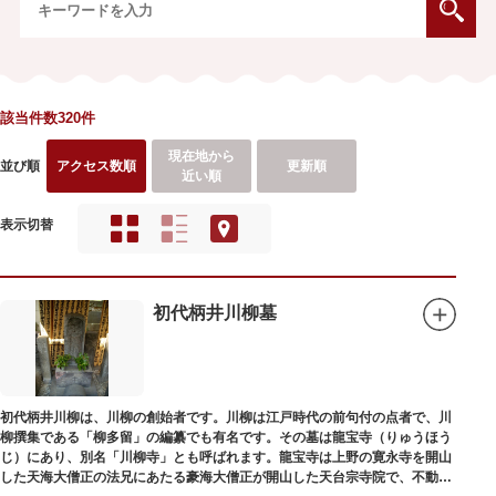
該当件数320件
現在地から
並び順
アクセス数順
更新順
近い順
表示切替
初代柄井川柳墓
初代柄井川柳は、川柳の創始者です。川柳は江戸時代の前句付の点者で、川
柳撰集である「柳多留」の編纂でも有名です。その墓は龍宝寺（りゅうほう
じ）にあり、別名「川柳寺」とも呼ばれます。龍宝寺は上野の寛永寺を開山
した天海大僧正の法兄にあたる豪海大僧正が開山した天台宗寺院で、不動明