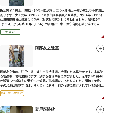
政治家で弁護士、第52～54代内閣総理大臣である鳩山一郎の墓は谷中霊園に
あります。大正元年（1912）に東京市議会議員に当選後、大正4年（1915）
に衆議院議員に当選して以来、政党政治家として活動しました。昭和29年
（1954）から昭和31年（1956）の首相在任中、保守合同を成し遂げて自由
民主党の初代総裁となり、日本とソビエト連邦の国交回復を実現しました。
谷中エリア
阿部友之進墓
阿部友之進は、江戸中期、徳川吉宗治世期に活躍した本草学者です。本草学
を曽占春、岩崎灌園に学び、漢学を登場琴台に学びました。元年(1861)幕府
が派遣した咸臨丸に乗船し小笠原の実地調査にあたりました。明治３年没。
そのお墓は梅林寺（ばいりんじ）にあり、都の旧跡に指定されている(昭和３
年指定)。
根岸・入谷・金杉エリア
宮戸座跡碑