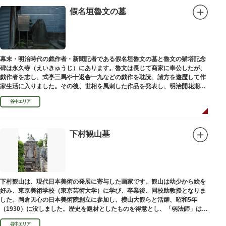
假名垣魯文の墓
幕末・明治時代の戯作者・新聞記者である假名垣魯文の墓と魯文の猫塔記念
碑は永久寺（えいきゅうじ）にあります。魯文は長じて商家に奉公したが、
戯作者を志し、式亭三馬や十返舎一九などの戯作を耽読、諸方を遊歴して作
家生活に入りました。その後、世相を風刺した作品を発表し、明治開花期の
花形作家となりました。墓石には、聖観音を線刻した板碑がはめ込まれてい
谷中エリア
ます。
下村観山墓
下村観山は、現代日本美術の発展に寄与した画家です。観山は幼少から絵を
好み、東京美術学校（東京芸術大学）に学び、卒業後、同校助教授となりま
した。岡倉天心の日本美術院創立に参加し、横山大観らと活躍、昭和5年
（1930）に没しました。歴史を題材としたものを得意とし、「弱法師」は代
表作です。お墓は安立寺（あんりゅうじ）にあります。
谷中エリア