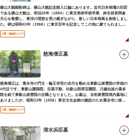
横山大観顕彰碑は、横山大観記念館入口脇にあります。近代日本画壇の巨匠
である横山大観は、明治26年（1894）に東京美術学校卒業、終生校長岡倉
天心を敬愛し、東洋の理想を受け継ぎながら、新しい日本画風を創造しまし
た。碑は昭和43年（1968）に東京百年を記念してこの地に建てられまし
た。
上野・御徒町エリア
慈海僧正墓
慈海僧正は、寛永寺の門主・輪王寺宮の名代を勤める東叡山凌雲院の学頭の
4代目です。東叡山護国院、目黒不動、比叡山西塔宝園院、川越仙波の喜多
院を経て東叡山凌雲院の住職となりました。お墓は、当初凌雲院境内墓地に
ありましたが、昭和33年（1958）東京文化会館の建設のため寛永寺に移築
されました。
上野・御徒町エリア
清水浜臣墓