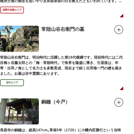
穂浪士達の無念を思いやり吉良邸茶会の日を教えたともいわれています。お
墓は願竜寺（がんりゅうじ）境内にあります。
浅草中央部エリア
常陸山谷右衛門の墓
常陸山谷右衛門は、明治時代に活躍した第19代横綱です。現役時代には二代
目梅ヶ谷藤太郎との「梅・常陸時代」で角界を隆盛に導き、引退後は、年
寄・出羽ノ海として名力士を多数育成、現在まで続く出羽海一門の礎を築き
ました。お墓は谷中霊園にあります。
谷中エリア
銅鐘（今戸）
長昌寺の銅鐘は、総高147cm｡享保5年（1720）に小幡内匠勝行という当時