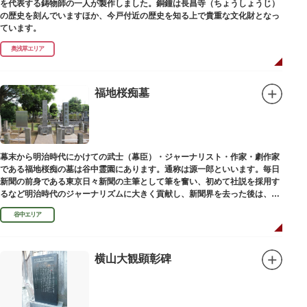
を代表する鋳物師の一人が製作しました。銅鐘は長昌寺（ちょうしょうじ）
の歴史を刻んでいますほか、今戸付近の歴史を知る上で貴重な文化財となっ
ています。
奥浅草エリア
福地桜痴墓
幕末から明治時代にかけての武士（幕臣）・ジャーナリスト・作家・劇作家
である福地桜痴の墓は谷中霊園にあります。通称は源一郎といいます。毎日
新聞の前身である東京日々新聞の主筆として筆を奮い、初めて社説を採用す
るなど明治時代のジャーナリズムに大きく貢献し、新聞界を去った後は、文
学者として活躍しました。
谷中エリア
横山大観顕彰碑