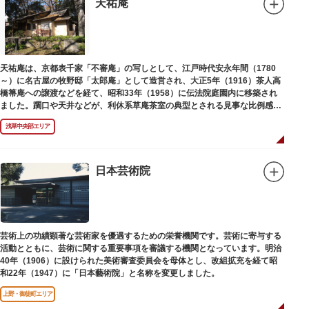
天祐庵
天祐庵は、京都表千家「不審庵」の写しとして、江戸時代安永年間（1780
～）に名古屋の牧野邸「太郎庵」として造営され、大正5年（1916）茶人高
橋箒庵への譲渡などを経て、昭和33年（1958）に伝法院庭園内に移築され
ました。躙口や天井などが、利休系草庵茶室の典型とされる見事な比例感を
醸し出しています。
浅草中央部エリア
日本芸術院
芸術上の功績顕著な芸術家を優遇するための栄誉機関です。芸術に寄与する
活動とともに、芸術に関する重要事項を審議する機関となっています。明治
40年（1906）に設けられた美術審査委員会を母体とし、改組拡充を経て昭
和22年（1947）に「日本藝術院」と名称を変更しました。
上野・御徒町エリア