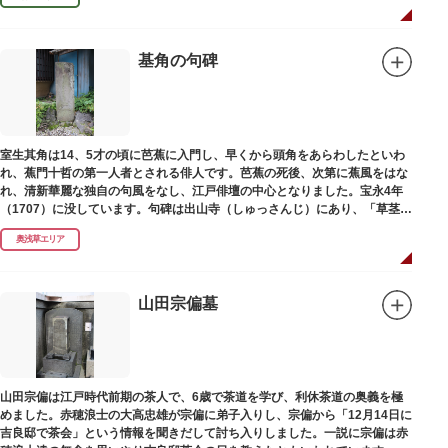
基角の句碑
室生其角は14、5才の頃に芭蕉に入門し、早くから頭角をあらわしたといわ
れ、蕉門十哲の第一人者とされる俳人です。芭蕉の死後、次第に蕉風をはな
れ、清新華麗な独自の句風をなし、江戸俳壇の中心となりました。宝永4年
（1707）に没しています。句碑は出山寺（しゅっさんじ）にあり、「草茎を
つつむ葉もなき 雲間哉」と刻まれています。
奥浅草エリア
山田宗偏墓
山田宗偏は江戸時代前期の茶人で、6歳で茶道を学び、利休茶道の奥義を極
めました。赤穂浪士の大高忠雄が宗偏に弟子入りし、宗偏から「12月14日に
吉良邸で茶会」という情報を聞きだして討ち入りしました。一説に宗偏は赤