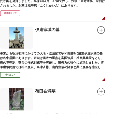
た才能を発揮しました。享保4年4月、37歳で没し、没後「東野遺稿」が刊行
されました。お墓は福寿院（ふくじゅいん）にあります。
奥浅草エリア
伊達宗城の墓
幕末から明治初期にかけての大名・政治家で宇和島藩8代藩主伊達宗城の墓
は谷中霊園にあります。宗城は藩政の重点を富国強兵・殖産興業策をとり、
蝋の専売制、藩兵の洋式訓練等を実施し、藩権力の強化に成功しました。将
軍継承問題では松平慶永、島津斉彬、山内豊信の諸侯と共に慶喜を擁立し
（幕末の四賢候といわれます）幕政改革を志す一橋派の有力メンバーとなっ
谷中エリア
て活躍しました。
荷田在満墓