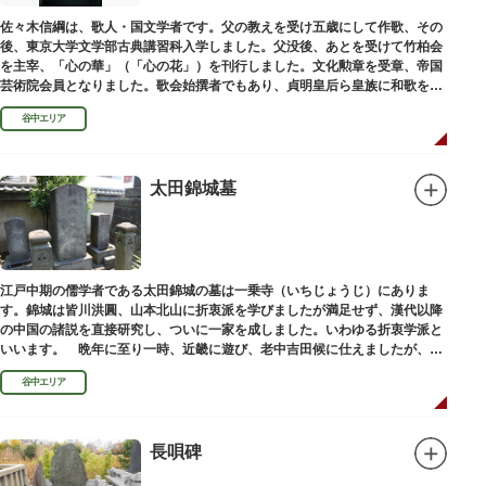
佐々木信綱は、歌人・国文学者です。父の教えを受け五歳にして作歌、その
後、東京大学文学部古典講習科入学しました。父没後、あとを受けて竹柏会
を主宰、「心の華」（「心の花」）を刊行しました。文化勲章を受章、帝国
芸術院会員となりました。歌会始撰者でもあり、貞明皇后ら皇族に和歌を指
導しました。そのお墓は谷中霊園にあります。
谷中エリア
太田錦城墓
江戸中期の儒学者である太田錦城の墓は一乗寺（いちじょうじ）にありま
す。錦城は皆川洪圓、山本北山に折衷派を学びましたが満足せず、漢代以降
の中国の諸説を直接研究し、ついに一家を成しました。いわゆる折衷学派と
いいます。 晩年に至り一時、近畿に遊び、老中吉田候に仕えましたが、前
田家に賓使としてまぬかれ、三百石を給せられました。
谷中エリア
長唄碑