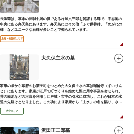
長唄碑は、幕末の長唄中興の祖である杵屋六三郎を賛辞する碑で、不忍池の
中央にある弁天島にあります。弁天島にはその他「ふぐ供養碑」「めがねの
碑」などユニークな石碑が多いことで知られています。
上野・御徒町エリア
大久保主水の墓
家康の頃から幕府のお菓子司をつとめた大久保主水の墓は瑞輪寺（ずいりん
じ）にあります。家康が江戸で町づくりを始めた際に用水事業を命ぜられ、
井の頭池などの河流を利用し江戸城・市中の引水に成功し、これが日本の水
道の先駆けとなりました。この功により家康から「主水」の名を賜り、水は
濁らざるを尊しとして「もんと」と読むようになったといわれます。
谷中エリア
沢田正二郎墓