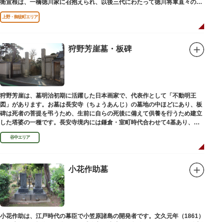
衛宣根は、一橋徳川家に召抱えられ、以後三代にわたって徳川将軍直々の護
衛役として仕えました。
上野・御徒町エリア
狩野芳崖墓・板碑
狩野芳崖は、墓明治初期に活躍した日本画家で、代表作として「不動明王
図」があります。お墓は長安寺（ちょうあんじ）の墓地の中ほどにあり、板
碑は死者の菩提を弔うため、生前に自らの死後に備えて供養を行うため建立
した塔婆の一種です。長安寺境内には鎌倉・室町時代合わせて4基あり、
「長安寺板碑」として台東区の有形文化財に指定されています。
谷中エリア
小花作助墓
小花作助は、江戸時代の幕臣で小笠原諸島の開発者です。文久元年（1861）