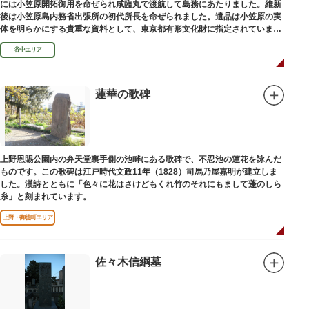
には小笠原開拓御用を命ぜられ咸臨丸で渡航して島務にあたりました。維新
後は小笠原島内務省出張所の初代所長を命ぜられました。遺品は小笠原の実
体を明らかにする貴重な資料として、東京都有形文化財に指定されていま
す。お墓は谷中霊園にあります。
谷中エリア
蓮華の歌碑
上野恩賜公園内の弁天堂裏手側の池畔にある歌碑で、不忍池の蓮花を詠んだ
ものです。この歌碑は江戸時代文政11年（1828）司馬乃屋嘉明が建立しま
した。漢詩とともに「色々に花はさけどもくれ竹のそれにもまして蓬のしら
糸」と刻まれています。
上野・御徒町エリア
佐々木信綱墓