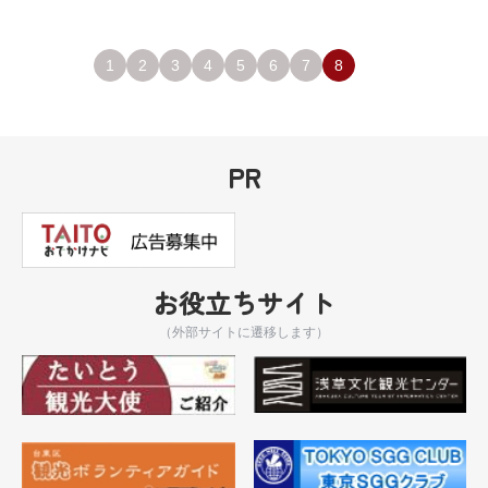
1
2
3
4
5
6
7
8
PR
お役立ちサイト
（外部サイトに遷移します）