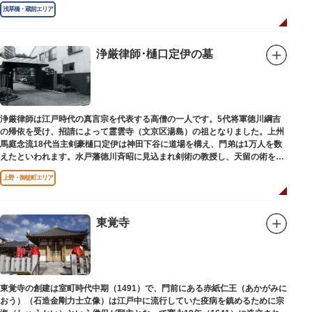
王の梵字を刻んだ板碑が境内に残っています。
浅草橋・蔵前エリア
浄厳律師･樋口定伊の墓
浄厳律師は江戸時代の真言宗を代表する高僧の一人です。5代将軍徳川綱吉
の帰依を受け、招請によって霊雲寺（文京区湯島）の祖となりました。上州
馬庭念流18代当主剣豪樋口定伊は神田下谷に道場を構え、門弟は1万人を数
えたといわれます。水戸藩徳川斉昭に見込まれ剣術の教授し、天留の術を創
案しました。お墓は妙極院（みょうごくいん）にあります。
上野・御徒町エリア
東覚寺
東覚寺の創建は室町時代中期（1491）で、門前にある赤紙仁王（あかがみに
おう）（石造金剛力士立像）は江戸中に流行していた疫病を鎮めるために宗