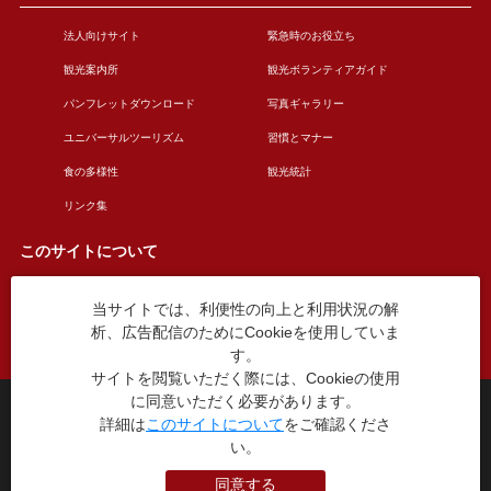
法人向けサイト
緊急時のお役立ち
観光案内所
観光ボランティアガイド
パンフレットダウンロード
写真ギャラリー
ユニバーサルツーリズム
習慣とマナー
食の多様性
観光統計
リンク集
このサイトについて
当サイトでは、利便性の向上と利用状況の解
このサイトについて
広告掲載について
析、広告配信のためにCookieを使用していま
お問い合わせ
す。
サイトを閲覧いただく際には、Cookieの使用
に同意いただく必要があります。
台東区役所観光課
詳細は
このサイトについて
をご確認くださ
〒110-8615 東京都台東区東上野4丁目5番6号
い。
TEL：03-5246-1151
（平日8:30〜17:15 土日祝休み）
同意する