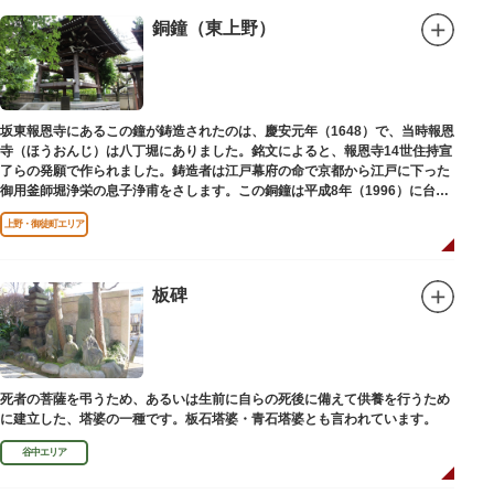
銅鐘（東上野）
坂東報恩寺にあるこの鐘が鋳造されたのは、慶安元年（1648）で、当時報恩
寺（ほうおんじ）は八丁堀にありました。銘文によると、報恩寺14世住持宣
了らの発願で作られました。鋳造者は江戸幕府の命で京都から江戸に下った
御用釜師堀浄栄の息子浄甫をさします。この銅鐘は平成8年（1996）に台東
区有形文化財として登載されました。
上野・御徒町エリア
板碑
死者の菩薩を弔うため、あるいは生前に自らの死後に備えて供養を行うため
に建立した、塔婆の一種です。板石塔婆・青石塔婆とも言われています。
谷中エリア