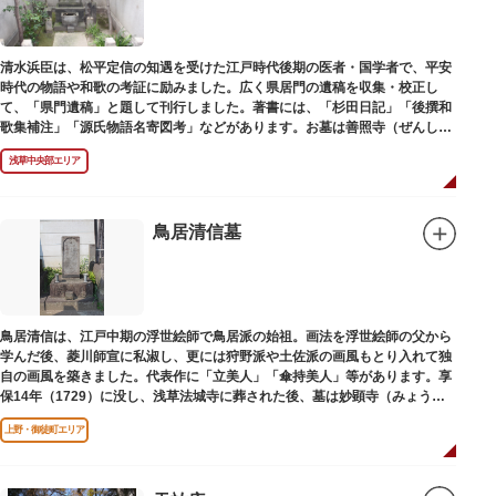
清水浜臣は、松平定信の知遇を受けた江戸時代後期の医者・国学者で、平安
時代の物語や和歌の考証に励みました。広く県居門の遺稿を収集・校正し
て、「県門遺稿」と題して刊行しました。著書には、「杉田日記」「後撰和
歌集補注」「源氏物語名寄図考」などがあります。お墓は善照寺（ぜんしょ
うじ）境内にあります。
浅草中央部エリア
鳥居清信墓
鳥居清信は、江戸中期の浮世絵師で鳥居派の始祖。画法を浮世絵師の父から
学んだ後、菱川師宣に私淑し、更には狩野派や土佐派の画風もとり入れて独
自の画風を築きました。代表作に「立美人」「傘持美人」等があります。享
保14年（1729）に没し、浅草法城寺に葬された後、墓は妙顕寺（みょうけ
んじ）に移されました。
上野・御徒町エリア