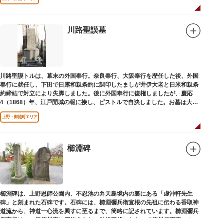
川路聖謨墓
川路聖謨トルは、幕末の外国奉行。奈良奉行、大阪奉行を歴任した後、外国
奉行に就任し、下田で日露和親条約に調印したましが井伊大老と日米和親条
約締結で対立により失脚しました。後に外国奉行に復権しましたが、慶応
4（1868）年、江戸開城の報に接し、ピストルで自決しました。お墓は大正
寺（たいしょうじ）にあります。
上野・御徒町エリア
櫛淵碑
櫛淵碑は、上野恩師公園内、不忍池の弁天島境内の裏にある「虚沖軒先生
碑」と刻まれた石碑です。石碑には、櫛淵彌兵衛宣根の先祖に伝わる香取神
道流から、神道一心流を興すに至るまで、簡略に記されています。櫛淵彌兵