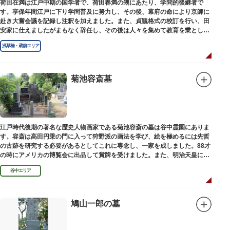
荷田在満は江戸中期の国学者で、荷田春満の甥にあたり、学問的後継者で
す。享保年間江戸に下り学問普及に努力し、その後、幕府の命により京師に
赴き大嘗会議を記録し注釈を加えました。また、貞観格式の校訂を行い、田
安家に仕えましたがまもなく辞任し、その後は人々を集めて教育を業としま
した。お墓は金竜寺（きんりゅうじ）境内にあります。
浅草橋・蔵前エリア
菊池容斎墓
江戸時代後期の著名な歴史人物画家である菊池容斎の墓は谷中霊園にありま
す。容斎は高田円乗の門に入って狩野派の画法を学び、絵を極めるには先哲
の古跡を研究する必要があるとしてこれに専念し、一家を成しました。88才
の時にアメリカの博覧会に出品して賞牌を受けました。また、明治天皇に
「日本画史」の称を賜りました。
谷中エリア
鳩山一郎の墓