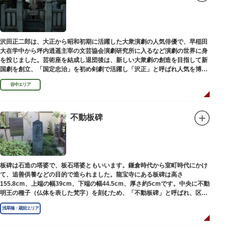
沢田正二郎は、大正から昭和初期に活躍した大衆演劇の人気俳優で、早稲田
大在学中から坪内逍遥主宰の文芸協会演劇研究所に入るなど演劇の世界に身
を投じました。芸術座を結成し退団後は、新しい大衆劇の創造を目指して新
国劇を創立、「国定忠治」を初め剣劇で活躍し「沢正」と呼ばれ人気を博し
ました。お墓は谷中霊園にあります。
谷中エリア
不動板碑
板碑は石造の塔婆で、板石塔婆ともいいます。鎌倉時代から室町時代にかけ
て、追善供養などの目的で造られました。龍宝寺にある板碑は高さ
155.8cm、上端の幅39cm、下端の幅44.5cm、厚さ約5cmです。中央に不動
明王の種子（仏体を表した梵字）を刻むため、「不動板碑」と呼ばれ、区内
現存の板碑を代表するもののひとつです。
浅草橋・蔵前エリア