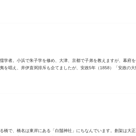
われています｡薬王寺（やくおうじ）にあります。
儒学者。小浜で朱子学を修め、大津、京都で子弟を教えますが、幕府を
夷を唱え、井伊直弼排斥も企てましたが、安政5年（1858）「安政の大
。お墓は海禅寺（かいぜんじ）にあります。
る橋で、橋名は東岸にある「白鬚神社」にちなんでいます。創架は大正3