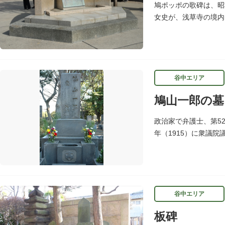
鳩ポッポの歌碑は、昭
女史が、浅草寺の境内
谷中エリア
鳩山一郎の墓
政治家で弁護士、第5
年（1915）に衆議院
同を成し遂げて自由民
谷中エリア
板碑