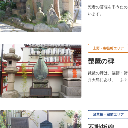
死者の菩薩を弔うため
います。
上野・御徒町エリア
琵琶の碑
琵琶の碑は、福徳・諸
弁天島にあり、「ふぐ
浅草橋・蔵前エリア
不動板碑