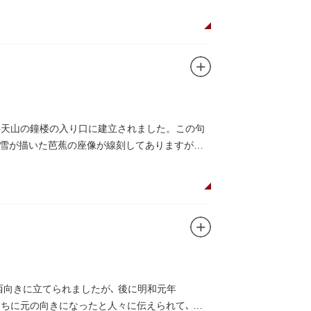
草寺弁天山の鐘楼の入り口に建立されました。この句
雪が描いた芭蕉の座像が線刻してありますが、
西向きに立てられましたが､ 後に明和元年
うちに元の向きになったと人々に伝えられて､ こ