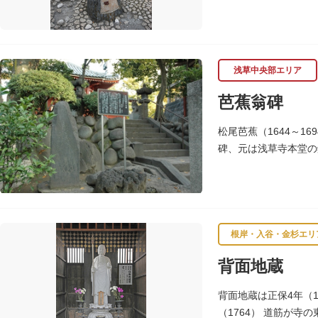
し、軒を連ねて朝顔造
浅草中央部エリア
芭蕉翁碑
松尾芭蕉（1644～1
碑、元は浅草寺本堂の
200年の風雪を経て
根岸・入谷・金杉エリ
背面地蔵
背面地蔵は正保4年（1
（1764） 道筋が寺