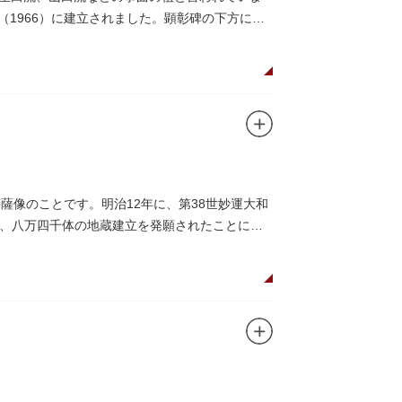
（1966）に建立されました。顕彰碑の下方には
薩像のことです。明治12年に、第38世妙運大和
、八万四千体の地蔵建立を発願されたことに始
されており、これまで約5万体の石地蔵尊が造立