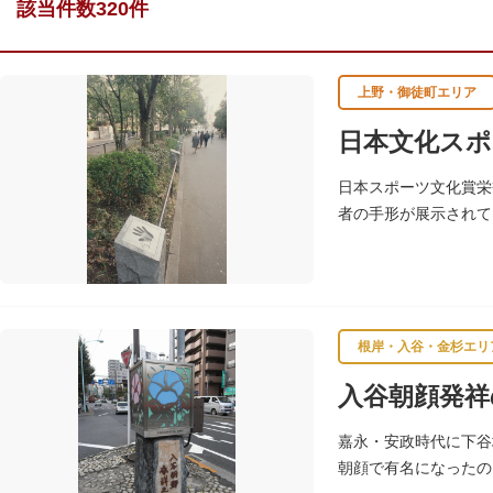
該当件数320件
上野・御徒町エリア
日本文化スポ
日本スポーツ文化賞栄
者の手形が展示されて
根岸・入谷・金杉エリ
入谷朝顔発祥
嘉永・安政時代に下谷
朝顔で有名になったの