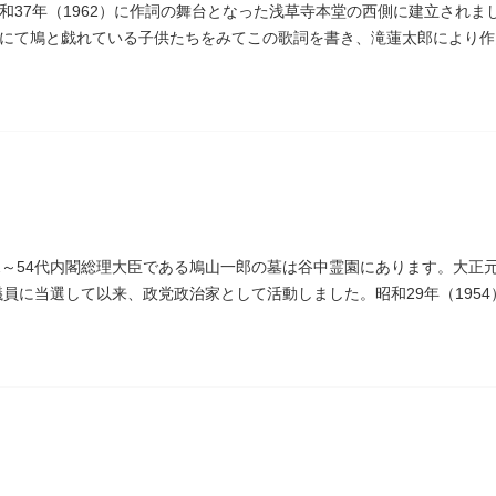
和37年（1962）に作詞の舞台となった浅草寺本堂の西側に建立され
にて鳩と戯れている子供たちをみてこの歌詞を書き、滝蓮太郎により作
2～54代内閣総理大臣である鳩山一郎の墓は谷中霊園にあります。大正元
議員に当選して以来、政党政治家として活動しました。昭和29年（1954
主党の初代総裁となり、日本とソビエト連邦の国交回復を実現しました