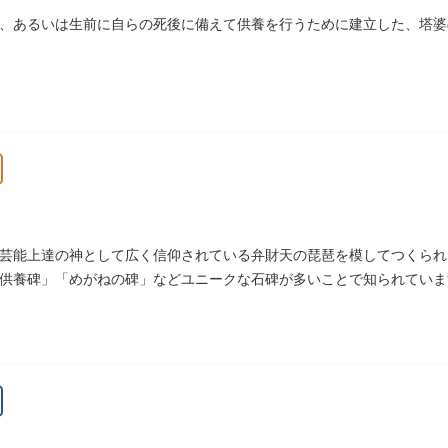
、あるいは生前に自らの死後に備えて供養を行うために建立した、塔婆
芸能上達の神として広く信仰されている弁財天の琵琶を模してつくられ
供養碑」「めがねの碑」などユニークな石碑が多いことで知られていま