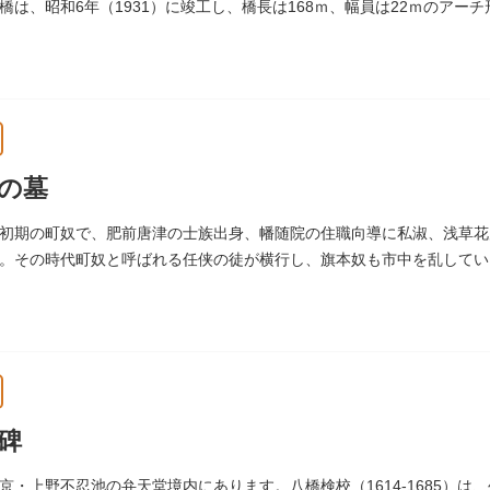
橋は、昭和6年（1931）に竣工し、橋長は168ｍ、幅員は22ｍのアー
の墓
初期の町奴で、肥前唐津の士族出身、幡随院の住職向導に私淑、浅草花
。その時代町奴と呼ばれる任侠の徒が横行し、旗本奴も市中を乱していま
た。お墓は源空寺（げんくうじ）にあります。
碑
京・上野不忍池の弁天堂境内にあります。八橋検校（1614-1685）