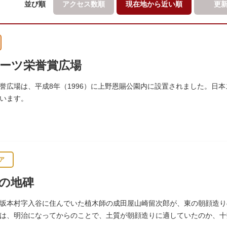
並び順
アクセス数順
現在地から
近い順
更
ーツ栄誉賞広場
誉広場は、平成8年（1996）に上野恩賜公園内に設置されました。日
います。
ア
の地碑
坂本村字入谷に住んでいた植木師の成田屋山崎留次郎が、東の朝顔造り
は、明治になってからのことで、土質が朝顔造りに適していたのか、十数