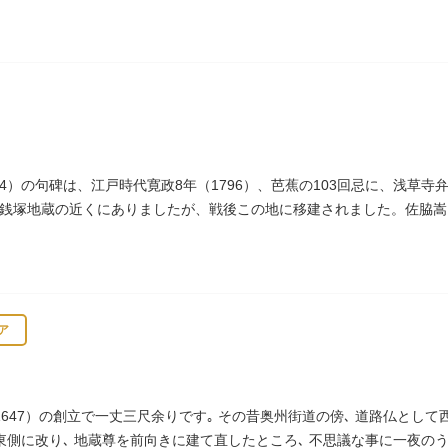
りをはじめました。
694）の句碑は、江戸時代寛政8年（1796）、芭蕉の103回忌に、浅
銭塚地蔵の近くにありましたが、戦後この地に移建されました。佐脇嵩
、碑石も欠損し、碑面の判読も困難となっています。
ア
647）の創立で一丈三尺余りです｡ その昔奥州街道の傍､ 道路仏として
の東側に改り､ 地蔵尊を前向きに建て直したところ､ 不思議な事に一夜の