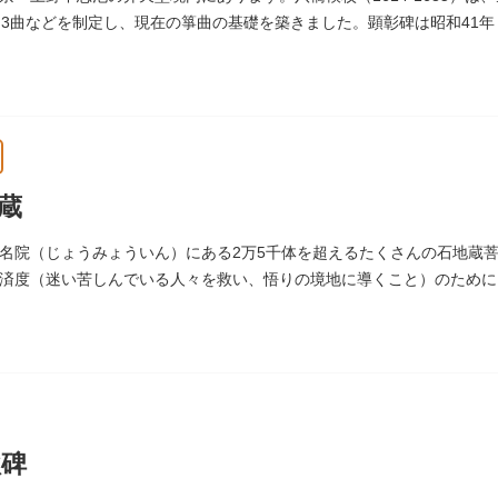
物3曲などを制定し、現在の箏曲の基礎を築きました。顕彰碑は昭和41年
います。
蔵
名院（じょうみょういん）にある2万5千体を超えるたくさんの石地蔵菩
済度（迷い苦しんでいる人々を救い、悟りの境地に導くこと）のために
」とは仏法で無数の意味を示します。この石地蔵尊は全国各地にも造立
います。
歌碑