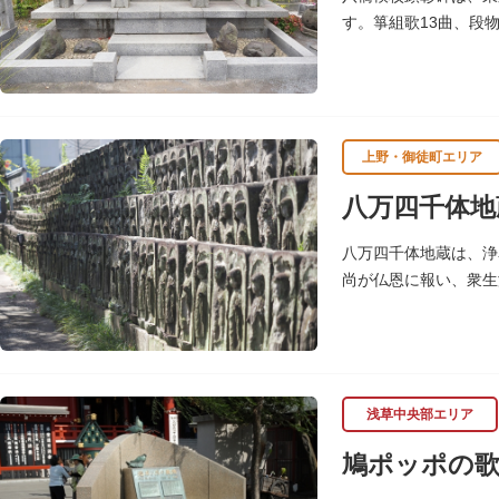
す。箏組歌13曲、段
石造りの箏も置かれて
上野・御徒町エリア
八万四千体地
八万四千体地蔵は、浄
尚が仏恩に報い、衆生
まります。「八万四千
され、今も増え続けて
浅草中央部エリア
鳩ポッポの