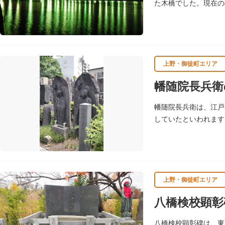
た木橋でした。現在の
上野・御徒町エリア
幡随院長兵衛
幡随院長兵衛は、江戸
していたといわれます
領の騙し討で没しまし
上野・御徒町エリア
八橋検校顕彰
八橋検校顕彰碑は、東