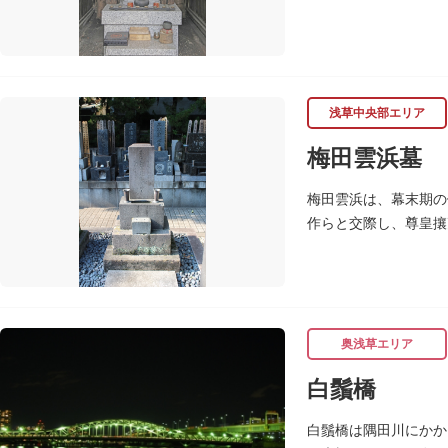
の尊称が起こったとい
浅草中央部エリア
梅田雲浜墓
梅田雲浜は、幕末期の
作らと交際し、尊皇攘
の獄中で病没しました
奥浅草エリア
白鬚橋
白鬚橋は隅田川にかか