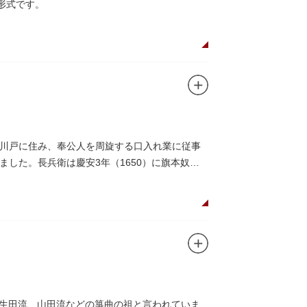
チ形式です。
川戸に住み、奉公人を周旋する口入れ業に従事
した。長兵衛は慶安3年（1650）に旗本奴頭
は、生田流、山田流などの箏曲の祖と言われていま