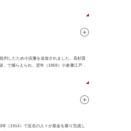
批判したため小浜藩を追放されました。高杉晋
獄」で捕らえられ、翌年（1859）小倉藩江戸邸
年（1914）で近在の人々が基金を募り完成し