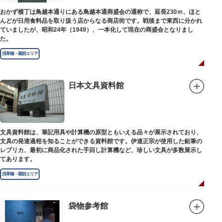
おかず横丁は鳥越本通りにある鳥越本通商盛会の通称で、延長230ｍ、ほと
んどが日用食料品を取り扱う店からなる商店街です。戦後まで東西に分かれ
ていましたが、昭和24年（1949）、一本化して現在の商盛会となりまし
た。
浅草橋・蔵前エリア
日本文具資料館
文具資料館は、筆記用具や計算機の原型ともいえる品々が展示されており、
文具の発達過程を知ることができる資料館です。伊達正宗が使用した鉛筆の
レプリカ、最初に商品化された手回し計算機など、珍しい文具が多数展示し
てあります。
浅草橋・蔵前エリア
袋物参考館