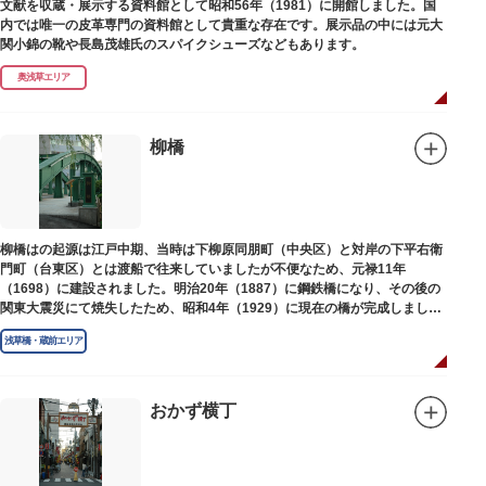
文献を収蔵・展示する資料館として昭和56年（1981）に開館しました。国
内では唯一の皮革専門の資料館として貴重な存在です。展示品の中には元大
関小錦の靴や長島茂雄氏のスパイクシューズなどもあります。
奥浅草エリア
柳橋
柳橋はの起源は江戸中期、当時は下柳原同朋町（中央区）と対岸の下平右衛
門町（台東区）とは渡船で往来していましたが不便なため、元禄11年
（1698）に建設されました。明治20年（1887）に鋼鉄橋になり、その後の
関東大震災にて焼失したため、昭和4年（1929）に現在の橋が完成しまし
た。
浅草橋・蔵前エリア
おかず横丁