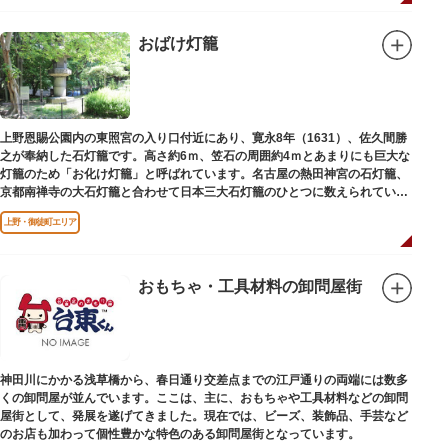
おばけ灯籠
上野恩賜公園内の東照宮の入り口付近にあり、寛永8年（1631）、佐久間勝
之が奉納した石灯籠です。高さ約6ｍ、笠石の周囲約4ｍとあまりにも巨大な
灯籠のため「お化け灯籠」と呼ばれています。名古屋の熱田神宮の石灯籠、
京都南禅寺の大石灯籠と合わせて日本三大石灯籠のひとつに数えられていま
す。
上野・御徒町エリア
おもちゃ・工具材料の卸問屋街
神田川にかかる浅草橋から、春日通り交差点までの江戸通りの両端には数多
くの卸問屋が並んでいます。ここは、主に、おもちゃや工具材料などの卸問
屋街として、発展を遂げてきました。現在では、ビーズ、装飾品、手芸など
のお店も加わって個性豊かな特色のある卸問屋街となっています。