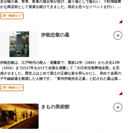
見せ物小屋、寄席、飲食の屋台等が並び、盛り場として賑わい、下町情緒豊
かな商店街として発展を続けてきました。現在も色々なイベントを行い、住
民から親しまれている魅力的な商店街です。
上野・御徒町エリア
伊能忠敬の墓
伊能忠敬は、江戸時代の商人・測量家で、寛政12年（1800）から文化13年
（1816）までの17年をかけて全国を測量して「大日本沿海輿地全図」を完
成させました。歴史上はじめて国土の正確な姿を明らかにし、初めて金星の
子午線経過を観測した人物です。「東河伊能先生之墓」と記された墓は源空
寺（げんくうじ）にあります。
上野・御徒町エリア
きもの美術館