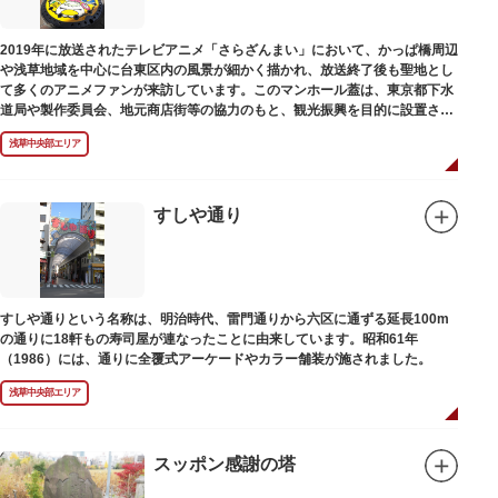
2019年に放送されたテレビアニメ「さらざんまい」において、かっぱ橋周辺
や浅草地域を中心に台東区内の風景が細かく描かれ、放送終了後も聖地とし
て多くのアニメファンが来訪しています。このマンホール蓋は、東京都下水
道局や製作委員会、地元商店街等の協力のもと、観光振興を目的に設置され
ました。
浅草中央部エリア
描かれているのは、主人公である矢逆一稀、久慈悠、陣内燕太の3人が、か
っぱ橋に封印されていた謎のカッパ型生命体“ケッピ”によって河童の姿に変
身させられた姿です。
すしや通り
設置年月日：令和3年4月13日
すしや通りという名称は、明治時代、雷門通りから六区に通ずる延長100m
の通りに18軒もの寿司屋が連なったことに由来しています。昭和61年
（1986）には、通りに全覆式アーケードやカラー舗装が施されました。
浅草中央部エリア
スッポン感謝の塔