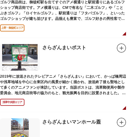
ゴルフ商品街は、御徒町駅を出てすぐのアメ横通りと駅前通りにあるゴルフ
ショップ商店街です。アメ横通りは、CMで有名な「二木ゴルフ」や「こと
ぶきゴルフ」「ロイヤルゴルフ」、駅前通りは「フタバゴルフ」、といった
ゴルフショップが建ち並びます。品揃えも豊富で、ゴルフ好きの男性客で賑
わっています。
上野・御徒町エリア
さらざんまいポスト
2019年に放送されたテレビアニメ「さらざんまい」において、かっぱ橋周辺
や浅草地域を中心に台東区内の風景が細かく描かれ、放送終了後も聖地とし
て多くのアニメファンが来訪しています。当該ポストは、浅草郵便局や製作
委員会、地元商店街等の協力のもと、観光振興を目的に設置されました。
<「さらざんまい」監督の幾原邦彦氏のコメント>
浅草中央部エリア
「実在する風景を舞台として制作したキャラクターたちが、このような形で
地域の方々にも受け入れていただけて大変嬉しいです。聖地巡礼のシンボル
としていただければスタッフ一同、幸いです。」
さらざんまいマンホール蓋
設置年月日:令和3年3月10日