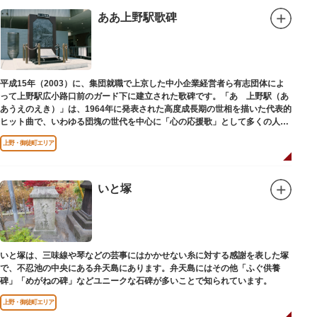
ああ上野駅歌碑
平成15年（2003）に、集団就職で上京した中小企業経営者ら有志団体によ
って上野駅広小路口前のガード下に建立された歌碑です。「あゝ上野駅（あ
あうえのえき）」は、1964年に発表された高度成長期の世相を描いた代表的
ヒット曲で、いわゆる団塊の世代を中心に「心の応援歌」として多くの人々
に勇気と感動を与えました。
上野・御徒町エリア
いと塚
いと塚は、三味線や琴などの芸事にはかかせない糸に対する感謝を表した塚
で、不忍池の中央にある弁天島にあります。弁天島にはその他「ふぐ供養
碑」「めがねの碑」などユニークな石碑が多いことで知られています。
上野・御徒町エリア