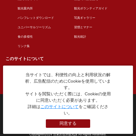
観光案内所
観光ボランティアガイド
パンフレットダウンロード
写真ギャラリー
ユニバーサルツーリズム
習慣とマナー
食の多様性
観光統計
リンク集
このサイトについて
当サイトでは、利便性の向上と利用状況の解
このサイトについて
広告掲載について
析、広告配信のためにCookieを使用していま
お問い合わせ
す。
サイトを閲覧いただく際には、Cookieの使用
に同意いただく必要があります。
台東区役所観光課
詳細は
このサイトについて
をご確認くださ
〒110-8615 東京都台東区東上野4丁目5番6号
い。
TEL：03-5246-1151
（平日8:30〜17:15 土日祝休み）
同意する
本WEBサイトに掲就されている全データについて無断転載・引用を禁じます。
Copyright©2024 台東区役所観光課 All Rights Reserved.