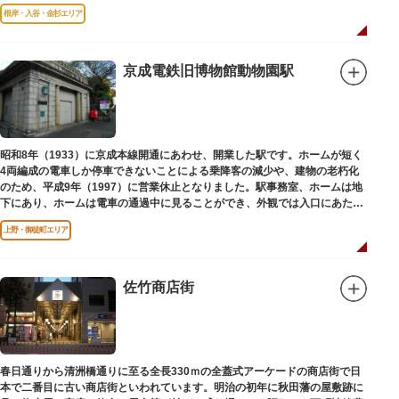
と評判です。
根岸・入谷・金杉エリア
京成電鉄旧博物館動物園駅
昭和8年（1933）に京成本線開通にあわせ、開業した駅です。ホームが短く
4両編成の電車しか停車できないことによる乗降客の減少や、建物の老朽化
のため、平成9年（1997）に営業休止となりました。駅事務室、ホームは地
下にあり、ホームは電車の通過中に見ることができ、外観では入口にあたる
建物を見ることができます。
上野・御徒町エリア
佐竹商店街
春日通りから清洲橋通りに至る全長330ｍの全蓋式アーケードの商店街で日
本で二番目に古い商店街といわれています。明治の初年に秋田藩の屋敷跡に