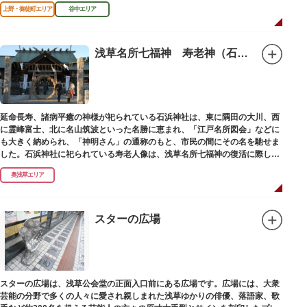
がら、ゆっくりと一日散策が楽しめるコースになっています。
上野・御徒町エリア
谷中エリア
浅草名所七福神 寿老神（石浜神社）
延命長寿、諸病平癒の神様が祀られている石浜神社は、東に隅田の大川、西
に霊峰富士、北に名山筑波といった名勝に恵まれ、「江戸名所図会」などに
も大きく納められ、「神明さん」の通称のもと、市民の間にその名を馳せま
した。石浜神社に祀られている寿老人像は、浅草名所七福神の復活に際し、
延命長寿の神として奉安されたものです。
奥浅草エリア
スターの広場
スターの広場は、浅草公会堂の正面入口前にある広場です。広場には、大衆
芸能の分野で多くの人々に愛され親しまれた浅草ゆかりの俳優、落語家、歌