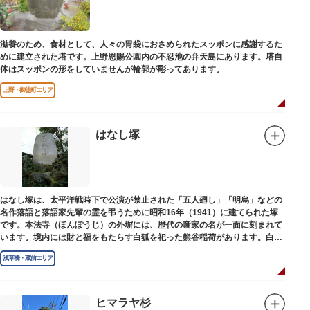
滋養のため、食材として、人々の胃袋におさめられたスッポンに感謝するた
めに建立された塔です。上野恩賜公園内の不忍池の弁天島にあります。塔自
体はスッポンの形をしていませんが輪郭が彫ってあります。
上野・御徒町エリア
はなし塚
はなし塚は、太平洋戦時下で公演が禁止された「五人廻し」「明烏」などの
名作落語と落語家先輩の霊を弔うために昭和16年（1941）に建てられた塚
です。本法寺（ほんぽうじ）の外塀には、歴代の噺家の名が一面に刻まれて
います。境内には財と福をもたらす白狐を祀った熊谷稲荷があります。白狐
を祀った稲荷は全国に2ケ所しかない非常に珍しいものです。
浅草橋・蔵前エリア
ヒマラヤ杉