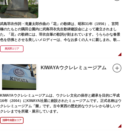
武島羽衣作詞・滝廉太郎作曲の「花」の歌碑は、昭和31年（1956）、言問
橋のたもとの隅田公園内に武島羽衣先生歌碑建設会によって建立されまし
た。「花」の歌碑には、羽衣自筆の歌詞が刻まれています。うららかな春景
色を彷彿とさせる美しいメロディーは、今なお多くの人々に親しまれ、歌い
つがれています。
奥浅草エリア
KIWAYAウクレレミュージアム
KIWAYAウクレレミュージアムは、ウクレレ文化の保存と継承を目的に平成
16年（2004）にKIWAYA社屋に創設されたミュージアムです。正式名称はウ
クレレミュージアム「樂」です。古今東西の歴史的なウクレレから珍しいウ
クレレまでを所蔵・展示しています。
浅草中央部エリア