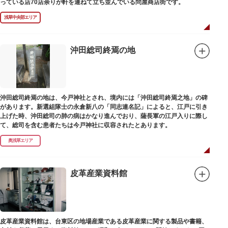
っている店70店余りが軒を連ねて立ち並んでいる問屋商店街です。
浅草中央部エリア
沖田総司終焉の地
沖田総司終焉の地は、今戸神社とされ、境内には「沖田総司終焉之地」の碑
があります。新選組隊士の永倉新八の「同志連名記」によると、江戸に引き
上げた時、沖田総司の肺の病はかなり進んでおり、薩長軍の江戸入りに際し
て、総司を含む患者たちは今戸神社に収容されたとあります。
奥浅草エリア
皮革産業資料館
皮革産業資料館は、台東区の地場産業である皮革産業に関する製品や書籍、