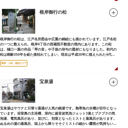
根岸御行の松
根岸御行の松は、江戸名所図会や広重の錦絵にも描かれています。江戸名松
の一つに数えられ、根岸4丁目の西蔵院不動堂の境内にあります。この松
は、樋口一葉の作品「琴の音」や子規の俳句の題材にもなりました。初代の
松は樹齢350年を経た後枯れてしまい、現在は平成30年に植えられた4代目
の松になります。
根岸・入谷・金杉エリア
宝泉湯
宝泉湯はサウナと日替り薬湯が人気の銭湯です。熱帯魚の水槽が目印となっ
ています。浴室奥の主浴槽、深内に超音波気泡ジェット3連とブクブクの気
泡湯、電気風呂があり、並びに、別室となったミストと薬風呂があります。
ぬるめの湯の薬風呂、頭上から降りそそぐミストの細かい霧雨が気持ちいい