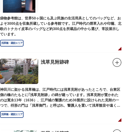
袋物参考館は、世界50ヶ国にも及ぶ民族の生活用具としてのバッグなど、お
よそ3000点を収集所蔵している参考館です。江戸時代の煙草入れや印籠、北
欧のトナカイ皮革のバッグなど約300点を所蔵品の中から選び、常設展示し
ています。
浅草橋・蔵前エリア
浅草見附跡碑
神田川に架かる浅草橋は、江戸時代には浅草見附があったところで、台東区
側の橋のたもとに｢浅草見附跡」の碑が建っています。浅草見附が置かれた
のは寛永13年（1636）、江戸城の警護のため36箇所に設けられた見附の一
つで、枡形の門は「浅草御門」と呼ばれ、警護人を置いて浅草観音や遠くは
奥州へ往来する人々を取り締まりました。
浅草橋・蔵前エリア