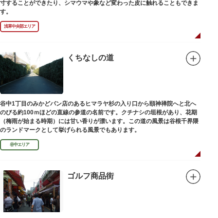
寸することができたり、シマウマや象など変わった皮に触れることもできま
す。
浅草中央部エリア
くちなしの道
谷中1丁目のみかどパン店のあるヒマラヤ杉の入り口から頤神禅院へと北へ
のびる約100ｍほどの直線の参道の名前です。クチナシの垣根があり、花期
（梅雨が始まる時期）には甘い香りが漂います。この道の風景は谷根千界隈
のランドマークとして挙げられる風景でもあります。
谷中エリア
ゴルフ商品街