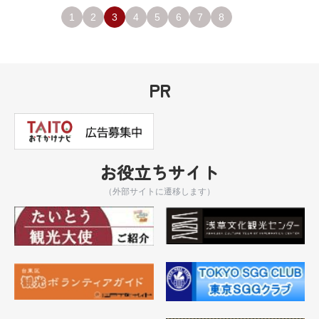
1
2
3
4
5
6
7
8
PR
お役立ちサイト
（外部サイトに遷移します）