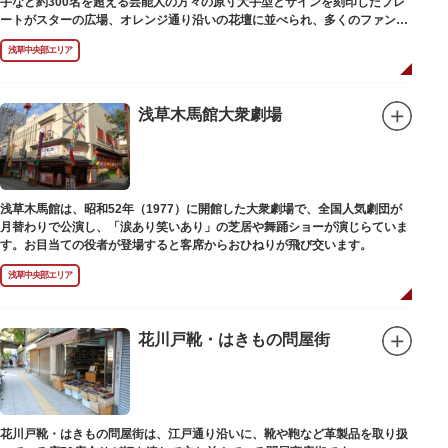
手など約300名を超える芸能人の方々の原寸大手型とサインを刻印したプレ
ートがスターの広場、オレンジ通り沿いの花壇に並べられ、多くのファンに
親しまれています。
浅草中央部エリア
浅草木馬館大衆劇場
浅草木馬館は、昭和52年（1977）に開館した大衆劇場で、全国人気劇団が
月替わりで公演し、「涙あり笑いあり」の芝居や舞踊ショーが演じらていま
す。お目当ての役者が登場すると客席からおひねりが飛び交います。
浅草中央部エリア
花川戸靴・はきもの問屋街
花川戸靴・はきもの問屋街は、江戸通り沿いに、靴や鞄など革製品を取り扱