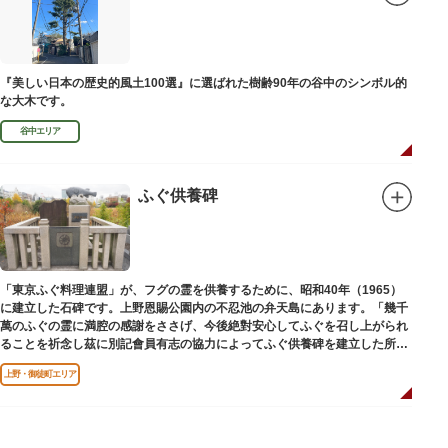
『美しい日本の歴史的風土100選』に選ばれた樹齢90年の谷中のシンボル的
な大木です。
谷中エリア
ふぐ供養碑
「東京ふぐ料理連盟」が、フグの霊を供養するために、昭和40年（1965）
に建立した石碑です。上野恩賜公園内の不忍池の弁天島にあります。「幾千
萬のふぐの霊に満腔の感謝をささげ、今後絶對安心してふぐを召し上がられ
ることを祈念し茲に別記會員有志の協力によってふぐ供養碑を建立した所以
であります」と刻まれています。
上野・御徒町エリア