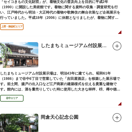
「セイコきもの文化財団」が、着物文化の普及向上を目的に平成2年
（1990）に開設した美術館です。着物に関する資料の収集・調査研究を行
い、江戸時代から明治・大正時代の着物や歌舞伎の舞台衣装など企画展示を
行っていました。平成18年（2006）に休館となりましたが、着物に関する
調査研究等は引き続き本財団で行っています。
上野・御徒町エリア
平成18年（2006）に休館
したまちミュージアム付設展示場（旧吉田屋酒店）
したまちミュージアム付設展示場は、明治43年に建てられ、昭和61年
（1986）まで谷中6丁目で営業していた「吉田屋酒店」を移築した展示場で
す。前土間、揚戸の出入口など江戸商家の建築様式を伝える貴重な建物で
す。館内には、酒を量売りしていた時に使用した大きな棹秤、枡、樽や徳
利、宣伝用ポスターなどの資料を展示しています。
谷中エリア
岡倉天心記念公園