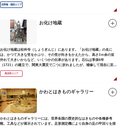
浅草橋・蔵前エリア
お化け地蔵
お化け地蔵は松吟寺（しょうぎんじ）にあります。「お化け地蔵」の名に
は、かつて大きな笠をかぶり、その笠が向きをかえたから、高さ3ｍ余の並
外れて大きいからなど、いくつかの伝承があります。石仏は享保6年
（1721）の建立で、関東大震災で二つに折れましたが、補修して現在に至っ
ています。常夜灯は、寛政2年（1790）に建てられました。
奥浅草エリア
かわとはきものギャラリー
かわとはきものギャラリーには、世界各国の歴史的なはきものや各種参考
靴、工具などが展示されています。足形測定機により自身の足の甲回りを採