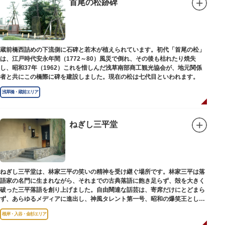
首尾の松跡碑
蔵前橋西詰めの下流側に石碑と若木が植えられています。初代「首尾の松」
は、江戸時代安永年間（1772～80）風災で倒れ、その後も枯れたり焼失
し、昭和37年（1962）これを惜しんだ浅草南部商工観光協会が、地元関係
者と共にこの橋際に碑を建設しました。現在の松は七代目といわれます。
浅草橋・蔵前エリア
ねぎし三平堂
ねぎし三平堂は、林家三平の笑いの精神を受け継ぐ場所です。林家三平は落
語家の名門に生まれながら、それまでの古典落語に飽き足らず、殻を大きく
破った三平落語を創り上げました。自由闊達な話芸は、寄席だけにとどまら
ず、あらゆるメディアに進出し、神風タレント第一号、昭和の爆笑王とし
て、いつまでも日本人の心に残っています。
根岸・入谷・金杉エリア