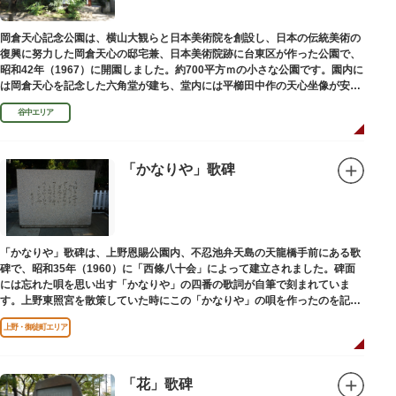
岡倉天心記念公園は、横山大観らと日本美術院を創設し、日本の伝統美術の
復興に努力した岡倉天心の邸宅兼、日本美術院跡に台東区が作った公園で、
昭和42年（1967）に開園しました。約700平方ｍの小さな公園です。園内に
は岡倉天心を記念した六角堂が建ち、堂内には平櫛田中作の天心坐像が安置
されています。
谷中エリア
「かなりや」歌碑
「かなりや」歌碑は、上野恩賜公園内、不忍池弁天島の天龍橋手前にある歌
碑で、昭和35年（1960）に「西條八十会」によって建立されました。碑面
には忘れた唄を思い出す「かなりや」の四番の歌詞が自筆で刻まれていま
す。上野東照宮を散策していた時にこの「かなりや」の唄を作ったのを記念
してこの地に建てられました。
上野・御徒町エリア
「花」歌碑