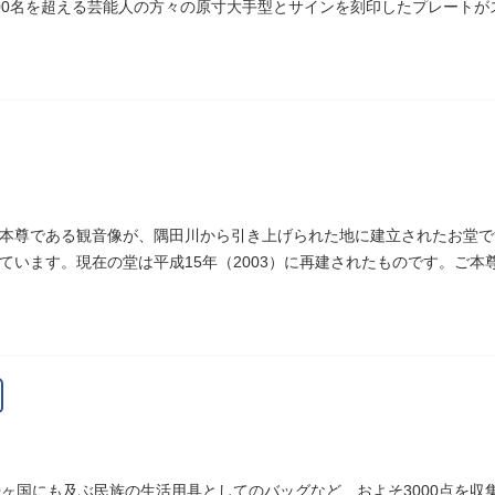
00名を超える芸能人の方々の原寸大手型とサインを刻印したプレート
しまれています。
本尊である観音像が、隅田川から引き上げられた地に建立されたお堂で
ています。現在の堂は平成15年（2003）に再建されたものです。ご
戒殺碑が建立されました。
0ヶ国にも及ぶ民族の生活用具としてのバッグなど、およそ3000点を