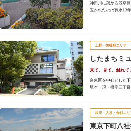
神田川に架かる浅草橋
置かれたのは寛永13
浅草観音や遠くは奥州
上野・御徒町エリア
したまちミ
来て、見て、触れて
台東区を中心とした下
坂本（現・根岸三丁目
め、下町地域の歴史や
きるしたまち情報コー
根岸・入谷・金杉エリ
東京下町八社