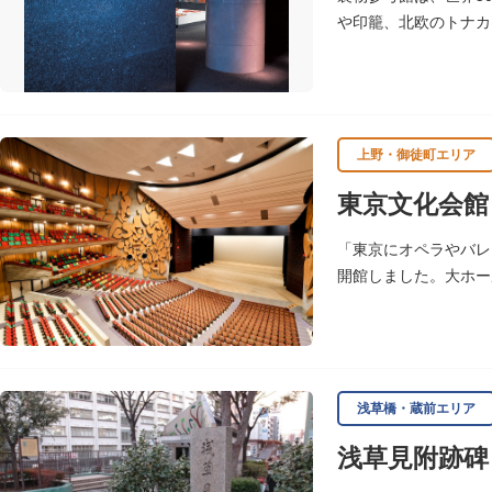
や印籠、北欧のトナカ
上野・御徒町エリア
東京文化会館
「東京にオペラやバレ
開館しました。大ホー
に使用されることが多
浅草橋・蔵前エリア
浅草見附跡碑