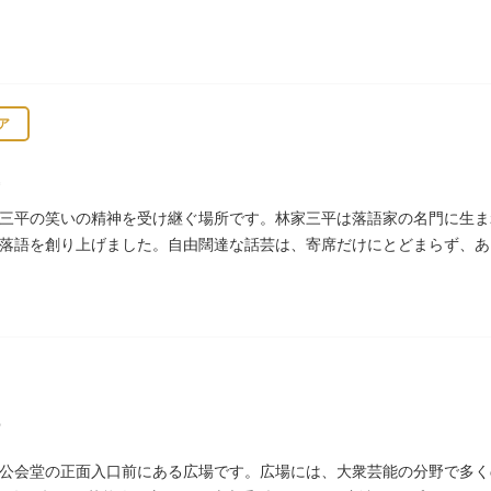
ア
三平の笑いの精神を受け継ぐ場所です。林家三平は落語家の名門に生ま
落語を創り上げました。自由闊達な話芸は、寄席だけにとどまらず、あ
て、いつまでも日本人の心に残っています。
公会堂の正面入口前にある広場です。広場には、大衆芸能の分野で多く