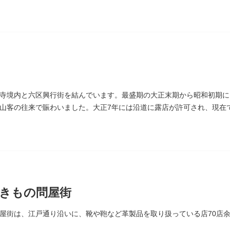
り
寺境内と六区興行街を結んでいます。最盛期の大正末期から昭和初期に
山客の往来で賑わいました。大正7年には沿道に露店が許可され、現在
続いています。
きもの問屋街
屋街は、江戸通り沿いに、靴や鞄など革製品を取り扱っている店70店