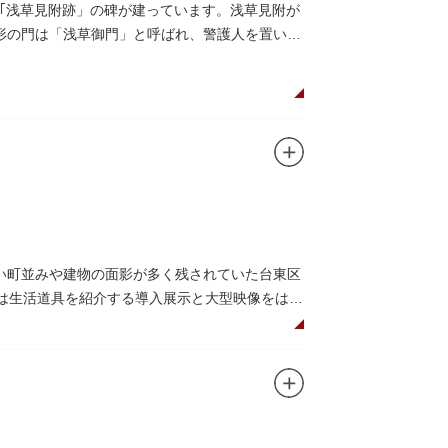
｢浅草見附跡」の碑が建っています。浅草見附が
枡形の門は「浅草御門」と呼ばれ、警護人を置いて
い町並みや建物の面影が多く残されていた台東区
階は生活道具を紹介する導入展示と大型映像をはじ
展示室と、道具や玩具を体験し、調べることがで