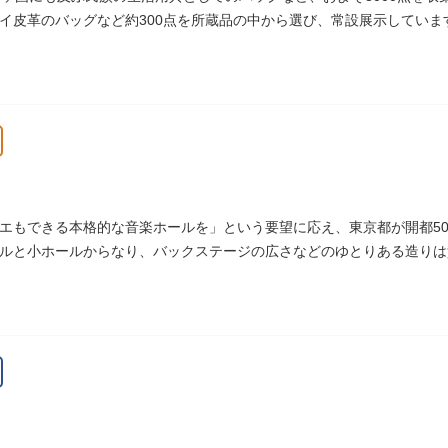
イ皮革のバッグなど約300点を所蔵品の中から選び、常設展示していま
エもできる本格的な音楽ホールを」という要望に応え、東京都が開都500
ルと小ホールからなり、バックステージの広さなどのゆとりある造りは
いホールです。