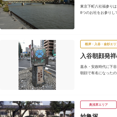
東京下町八社福参りは
8つのお社をお参りし
除け、八方開き」にも
根岸・入谷・金杉エリ
入谷朝顔発祥
嘉永・安政時代に下谷
朝顔で有名になったの
し、軒を連ねて朝顔造
奥浅草エリア
妙亀塚