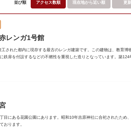
並び順
アクセス数順
現在地から
近い順
更
赤レンガ1号館
）に竣工された都内に現存する最古のレンガ建築です。この建物は、教育
に鉄扉を付設するなどの不燃性を重視した造りとなっています。築124年
が施されました。
宮
丁目にある花園公園にあります。昭和10年吉原神社に合祀されたため
ております。