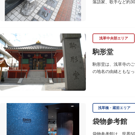
落語家、歌手など約3
れ、多くのファンに親
浅草中央部エリア
駒形堂
駒形堂は、浅草寺のご
の地名の由緒ともなっ
魚介殺生禁断となり、
浅草橋・蔵前エリア
袋物参考館
袋物参考館は、世界5