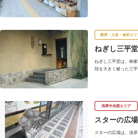
根岸・入谷・金杉エリ
ねぎし三平堂
ねぎし三平堂は、林家
殻を大きく破った三平
号、昭和の爆笑王とし
浅草中央部エリア
スターの広場
スターの広場は、浅草