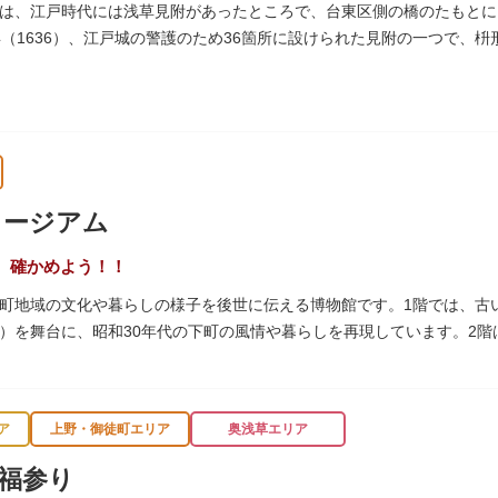
は、江戸時代には浅草見附があったところで、台東区側の橋のたもとに
年（1636）、江戸城の警護のため36箇所に設けられた見附の一つで、
へ往来する人々を取り締まりました。
ュージアム
、確かめよう！！
町地域の文化や暮らしの様子を後世に伝える博物館です。1階では、古
）を舞台に、昭和30年代の下町の風情や暮らしを再現しています。2
出来事をたどることのできる資料を展示しています。また3階には企画
ナーがあります。
ア
上野・御徒町エリア
奥浅草エリア
福参り