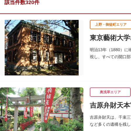
該当件数320件
上野・御徒町エリア
東京藝術大学
明治13年（1880
視し、すべての開口部
の一環により全面改修
奥浅草エリア
吉原弁財天本
吉原弁財天は、千束三
など多くの遺構を残し