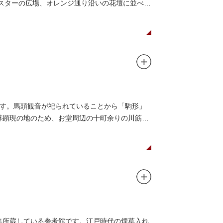
がスターの広場、オレンジ通り沿いの花壇に並べら
す。馬頭観音が祀られていることから「駒形」
本尊顕現の地のため、お堂周辺の十町余りの川筋は
収集所蔵している参考館です。江戸時代の煙草入れ