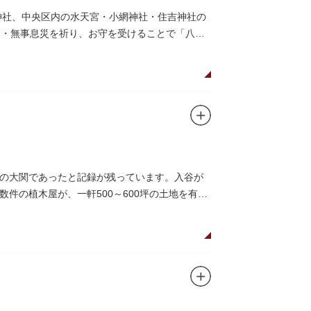
神社、中央区内の水天宮・小網神社・住吉神社の
運・無事息災を祈り、お守を受けることで「八方
の大関であったと記録が残っています。入谷が
件の植木屋が、一軒500～600坪の土地を有