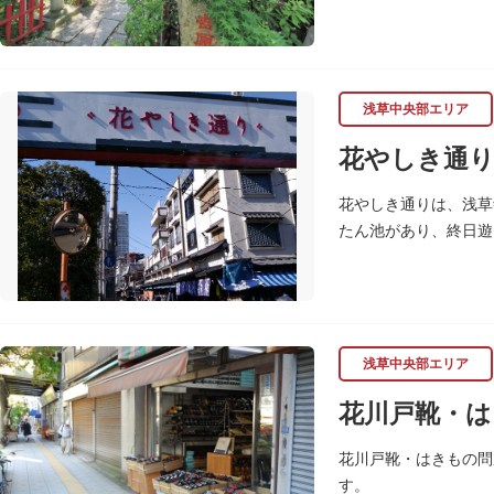
浅草中央部エリア
花やしき通
花やしき通りは、浅草
たん池があり、終日遊
まで趣のある町並みが
浅草中央部エリア
花川戸靴・は
花川戸靴・はきもの問
す。