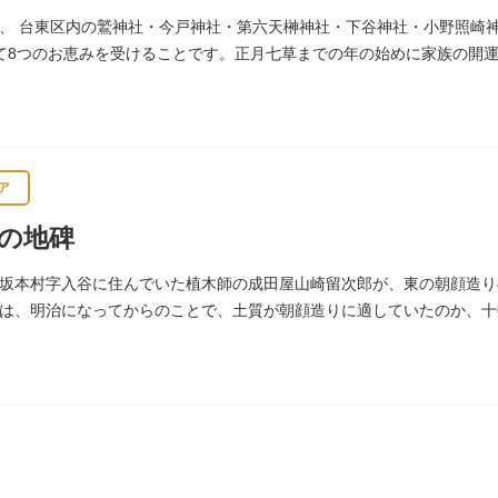
、 台東区内の鷲神社・今戸神社・第六天榊神社・下谷神社・小野照崎
て8つのお恵みを受けることです。正月七草までの年の始めに家族の開
通じます。
ア
の地碑
坂本村字入谷に住んでいた植木師の成田屋山崎留次郎が、東の朝顔造り
は、明治になってからのことで、土質が朝顔造りに適していたのか、十数
りをはじめました。