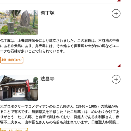
包丁塚
包丁塚は、上豊調理師会により建立されました。この石碑は、不忍池の中央
にある弁天島にあり、弁天島には、その他ふぐ供養碑やめがねの碑などユニ
ークな石碑が多いことで知られています。
上野・御徒町エリア
法昌寺
元プロボクサーでコメディアンのたこ八郎さん（1940～1985）の地蔵があ
ることで有名です。無病息災を祈願した「たこ地蔵」は「めいわくかけてあ
りがとう たこ八郎」と自筆で刻まれており、発起人である由利徹さん、赤
塚不二夫さん、山本晋也さんらの名前も刻まれています。日蓮聖人御開眼の
毘沙門天を奉安しています。
根岸・入谷・金杉エリア