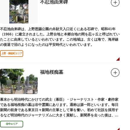
不忍池由来碑
不忍池由来碑は、上野恩賜公園の弁財天入口近くにある石碑で、昭和41年
（1966）に建立されました。上野台地と本郷台地の間を忍ヶ丘と呼ばれてい
たことに由来しているといわれています。この地域は、古くは海で、海岸線
の後退で沼のようになったのは平安時代といわれています。
上野・御徒町エリア
福地桜痴墓
幕末から明治時代にかけての武士（幕臣）・ジャーナリスト・作家・劇作家
である福地桜痴の墓は谷中霊園にあります。通称は源一郎といいます。毎日
新聞の前身である東京日々新聞の主筆として筆を奮い、初めて社説を採用す
るなど明治時代のジャーナリズムに大きく貢献し、新聞界を去った後は、文
学者として活躍しました。
谷中エリア