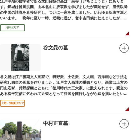
江戸中期の儒学者である太田錦城の墓は一乗寺（いちじょうじ）にありま
す。錦城は皆川洪圓、山本北山に折衷派を学びましたが満足せず、漢代以降
の中国の諸説を直接研究し、ついに一家を成しました。いわゆる折衷学派と
いいます。 晩年に至り一時、近畿に遊び、老中吉田候に仕えましたが、前
田家に賓使としてまぬかれ、三百石を給せられました。
谷中エリア
谷文晁の墓
谷文晁は江戸後期文人画家で、狩野派、土佐派、文人画、西洋画など手法を
研究し独自の画風を作りました。江戸文人画壇の重鎮となり、画業は上方の
円山応挙、狩野探幽とともに「徳川時代の三大家」に数えられます。親交の
ある松平定信に乞われて近習となって諸国を随行しながら絵を描いたといわ
れています。お墓は源空寺（げんくうじ）にあります。
上野・御徒町エリア
中村正直墓