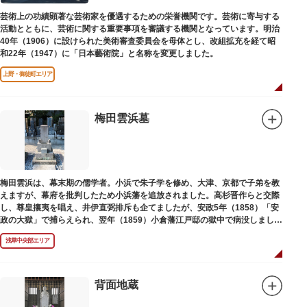
芸術上の功績顕著な芸術家を優遇するための栄誉機関です。芸術に寄与する
活動とともに、芸術に関する重要事項を審議する機関となっています。明治
40年（1906）に設けられた美術審査委員会を母体とし、改組拡充を経て昭
和22年（1947）に「日本藝術院」と名称を変更しました。
上野・御徒町エリア
梅田雲浜墓
梅田雲浜は、幕末期の儒学者。小浜で朱子学を修め、大津、京都で子弟を教
えますが、幕府を批判したため小浜藩を追放されました。高杉晋作らと交際
し、尊皇攘夷を唱え、井伊直弼排斥も企てましたが、安政5年（1858）「安
政の大獄」で捕らえられ、翌年（1859）小倉藩江戸邸の獄中で病没しまし
た。お墓は海禅寺（かいぜんじ）にあります。
浅草中央部エリア
背面地蔵