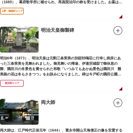
（1689）、幕府歌学所に補せられ、再昌院法印の称を受けました。お墓は正
慶寺（しょうけいじ）にあります。
上野・御徒町エリア
明治天皇御製碑
明治6年（1873）、明治天皇は元勲三条実美の別邸対鴎荘に行幸し病床にあ
った三条実美を見舞われました。御見舞いの帰途、伊達宗城邸で御休息の
際、隅田川の冬景色を賞せられた和歌「いつみてもあかぬ景色は隅田川 難
美路の花は冬もさきつつ」をお詠みになりました。碑は今戸町の隅田公園内
にあります。
奥浅草エリア
両大師
両大師は、江戸時代正保元年（1644）、寛永寺開山天海僧正の像を安置する