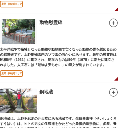
端を発しています。
上野・御徒町エリア
動物慰霊碑
太平洋戦争で犠牲となった動物や動物園で亡くなった動物の霊を慰めるため
の慰霊碑です。上野動物園内のゾウ園の向かいにあります。最初の慰霊碑は
昭和6年（1931）に建立され、現在のものは50年（1975）に新たに建立さ
れました。人工石には「動物よ安らかに」の碑文が刻まれています。
上野・御徒町エリア
銅地蔵
銅地蔵は、上野不忍池の弁天堂にある地蔵です。生殖器崇拝（せいしょくき
すうはい）は、ヒトの男女の生殖器をかたどった象徴的造形物に、多産、豊