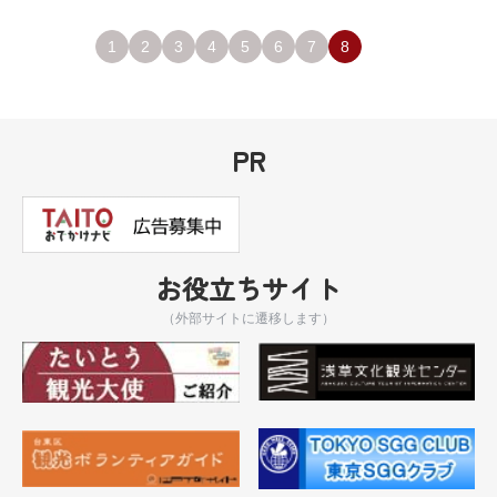
1
2
3
4
5
6
7
8
PR
お役立ちサイト
（外部サイトに遷移します）