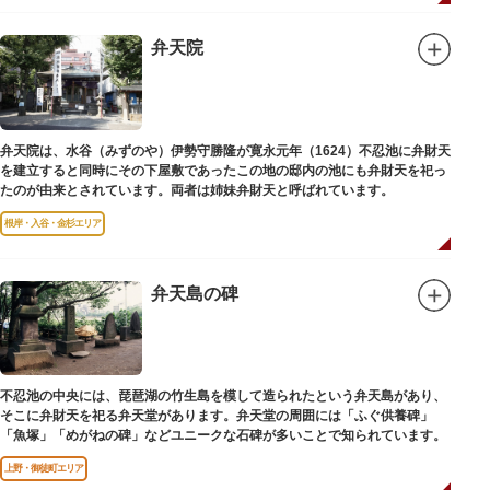
弁天院
弁天院は、水谷（みずのや）伊勢守勝隆が寛永元年（1624）不忍池に弁財天
を建立すると同時にその下屋敷であったこの地の邸内の池にも弁財天を祀っ
たのが由来とされています。両者は姉妹弁財天と呼ばれています。
根岸・入谷・金杉エリア
弁天島の碑
不忍池の中央には、琵琶湖の竹生島を模して造られたという弁天島があり、
そこに弁財天を祀る弁天堂があります。弁天堂の周囲には「ふぐ供養碑」
「魚塚」「めがねの碑」などユニークな石碑が多いことで知られています。
上野・御徒町エリア