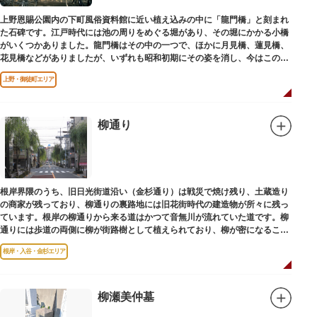
上野恩賜公園内の下町風俗資料館に近い植え込みの中に「龍門橋」と刻まれ
た石碑です。江戸時代には池の周りをめぐる堀があり、その堀にかかる小橋
がいくつかありました。龍門橋はその中の一つで、ほかに月見橋、蓮見橋、
花見橋などがありましたが、いずれも昭和初期にその姿を消し、今はこの石
碑にその名残がわずかに残るだけです。
上野・御徒町エリア
柳通り
根岸界隈のうち、旧日光街道沿い（金杉通り）は戦災で焼け残り、土蔵造り
の商家が残っており、柳通りの裏路地には旧花街時代の建造物が所々に残っ
ています。根岸の柳通りから来る道はかつて音無川が流れていた道です。柳
通りには歩道の両側に柳が街路樹として植えられており、柳が密になるこの
通りがかつて花街のあった界隈です。
根岸・入谷・金杉エリア
柳瀬美仲墓