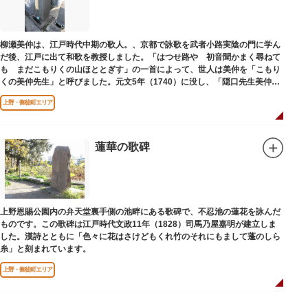
柳瀬美仲は、江戸時代中期の歌人。、京都で詠歌を武者小路実陰の門に学ん
だ後、江戸に出て和歌を教授しました。「はつせ路や 初音聞かまく尋ねて
も まだこもりくの山ほととぎす」の一首によって、世人は美仲を「こもり
くの美仲先生」と呼びました。元文5年（1740）に没し、「隠口先生美仲甫
之墓」と刻まれた墓が教證寺（きょうしょうじ）にあります。
上野・御徒町エリア
蓮華の歌碑
上野恩賜公園内の弁天堂裏手側の池畔にある歌碑で、不忍池の蓮花を詠んだ
ものです。この歌碑は江戸時代文政11年（1828）司馬乃屋嘉明が建立しま
した。漢詩とともに「色々に花はさけどもくれ竹のそれにもまして蓬のしら
糸」と刻まれています。
上野・御徒町エリア