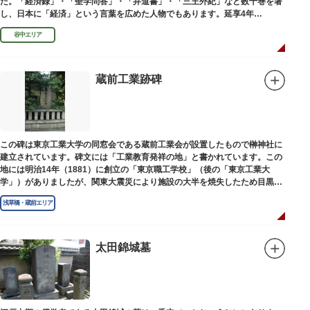
た。「経済録」・「聖学問答」・「弁道書」・「三王外紀」など数十巻を著
し、日本に「経済」という言葉を広めた人物でもあります。延享4年
（1747）に没しました。
谷中エリア
蔵前工業跡碑
この碑は東京工業大学の同窓会である蔵前工業会が設置したもので榊神社に
建立されています。碑文には「工業教育発祥の地」と書かれています。この
地には明治14年（1881）に創立の「東京職工学校」（後の「東京工業大
学」）がありましたが、関東大震災により施設の大半を焼失したため目黒に
移転しました。
浅草橋・蔵前エリア
太田錦城墓