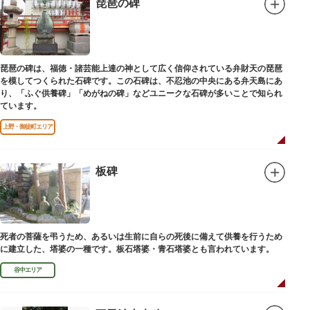
琵琶の碑
琵琶の碑は、福徳・諸芸能上達の神として広く信仰されている弁財天の琵琶
を模してつくられた石碑です。この石碑は、不忍池の中央にある弁天島にあ
り、「ふぐ供養碑」「めがねの碑」などユニークな石碑が多いことで知られ
ています。
上野・御徒町エリア
板碑
死者の菩薩を弔うため、あるいは生前に自らの死後に備えて供養を行うため
に建立した、塔婆の一種です。板石塔婆・青石塔婆とも言われています。
谷中エリア