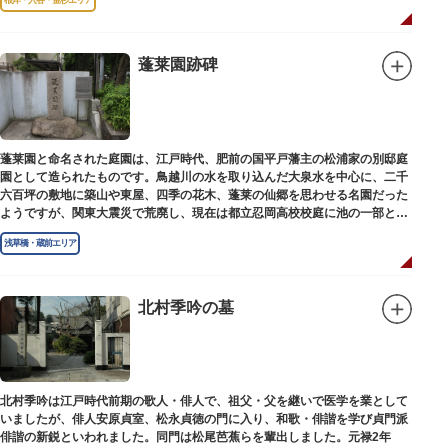
蓬莱園跡碑
蓬莱園と命名された庭園は、江戸時代、肥前の国平戸藩主の松浦家の別邸庭
園として造られたものです。鳥越川の水を取り込んだ大泉水を中心に、二千
六百坪の敷地に築山や東屋、四季の花木、蓬莱の仙郷を思わせる名園だった
ようですが、関東大震災で荒廃し、現在は都立忍岡高校校庭に池の一部と都
指定の天然記念物の大イチョウを残すのみです。
浅草橋・蔵前エリア
北村季吟の墓
北村季吟は江戸時代前期の歌人・俳人で、祖父・父を継いで医学を業として
いましたが、俳人安原貞室、松永貞徳の門に入り、和歌・俳諧を学び貞門派
俳諧の新鋭といわれました。同門は松尾芭蕉らを輩出しました。元禄2年