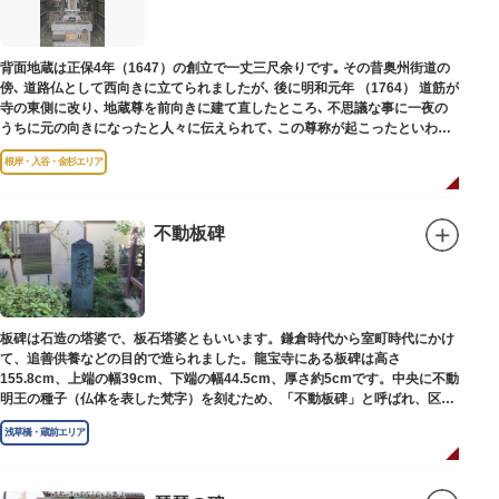
背面地蔵は正保4年（1647）の創立で一丈三尺余りです｡ その昔奥州街道の
傍､ 道路仏として西向きに立てられましたが､ 後に明和元年 （1764） 道筋が
寺の東側に改り､ 地蔵尊を前向きに建て直したところ､ 不思議な事に一夜の
うちに元の向きになったと人々に伝えられて､ この尊称が起こったといわれ
ています｡薬王寺（やくおうじ）にあります。
根岸・入谷・金杉エリア
不動板碑
板碑は石造の塔婆で、板石塔婆ともいいます。鎌倉時代から室町時代にかけ
て、追善供養などの目的で造られました。龍宝寺にある板碑は高さ
155.8cm、上端の幅39cm、下端の幅44.5cm、厚さ約5cmです。中央に不動
明王の種子（仏体を表した梵字）を刻むため、「不動板碑」と呼ばれ、区内
現存の板碑を代表するもののひとつです。
浅草橋・蔵前エリア