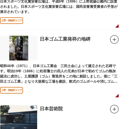
日本スポーツ文化賞栄誉広場は、平成8年（1996）に上野恩賜公園内に設置
されました。日本スポーツ文化賞栄誉広場には、国民栄誉賞受賞者の手形が
展示されています。
上野・御徒町エリア
日本ゴム工業発祥の地碑
昭和46年（1971）、日本ゴム工業会 三田土会によって建立された石碑で
す。明治19年（1886）に松前藩士の四人の兄弟が日本で初めてゴムの熱加
硫法に成功し、土屋護謨（ゴム）製造所をこの地に創設しました。後に「三
田土ゴム工業」となり大規模な工場を建設、軟式のゴムボールや消しゴムな
ど新しいゴム製品を次々に開発しました。
上野・御徒町エリア
日本芸術院