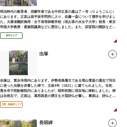
明治時代の教育者、啓蒙学者である中村正直の墓は了～寺（りょうごんじ）
にあります。正直は昌平坂学問所に入り、佐藤一斎について儒学を学びまし
た。大蔵省翻訳御用・女子高等師範学校（現お茶の水女子大学）校長・東京
帝国大学教授・貴族院議員などに歴任しました。また、訓盲院の開設など女
子教育や障害者教育にも力を注ぎました。明治24（1891）病没しました。
谷中エリア
虫塚
虫塚は、寛永寺境内にあります。伊勢長島藩主である増山雪斎の遺志で写生
に使った虫類を供養した碑で、文政4年（1821）に建てられました。当初、
寛永寺子院勧善院内にありましたが、昭和初期に現在地に移転しました。碑
は自然石で、正面は、葛西因是の撰文を大窪詩仏が書し、裏面は、詩仏と菊
池五山の自筆の詩が刻まれています。
上野・御徒町エリア
長唄碑