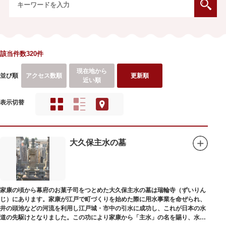
該当件数320件
現在地から
並び順
アクセス数順
更新順
近い順
表示切替
大久保主水の墓
家康の頃から幕府のお菓子司をつとめた大久保主水の墓は瑞輪寺（ずいりん
じ）にあります。家康が江戸で町づくりを始めた際に用水事業を命ぜられ、
井の頭池などの河流を利用し江戸城・市中の引水に成功し、これが日本の水
道の先駆けとなりました。この功により家康から「主水」の名を賜り、水は