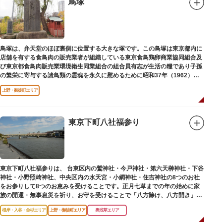
鳥塚
鳥塚は、弁天堂のほぼ裏側に位置する大きな塚です。この鳥塚は東京都内に
店舗を有する食鳥肉の販売業者が組織している東京食鳥鶏卵商業協同組合及
び東京都食鳥肉販売業環境衛生同業組合の組合員有志が生活の糧であり子孫
の繁栄に寄与する諸鳥類の霊魂を永久に慰めるために昭和37年（1962）に
建立されました。
上野・御徒町エリア
東京下町八社福参り
東京下町八社福参りは、 台東区内の鷲神社・今戸神社・第六天榊神社・下谷
神社・小野照崎神社、中央区内の水天宮・小網神社・住吉神社の8つのお社
をお参りして8つのお恵みを受けることです。正月七草までの年の始めに家
族の開運・無事息災を祈り、お守を受けることで「八方除け、八方開き」に
も通じます。
根岸・入谷・金杉エリア
上野・御徒町エリア
奥浅草エリア