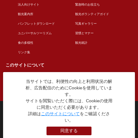
法人向けサイト
緊急時のお役立ち
観光案内所
観光ボランティアガイド
パンフレットダウンロード
写真ギャラリー
ユニバーサルツーリズム
習慣とマナー
食の多様性
観光統計
リンク集
このサイトについて
当サイトでは、利便性の向上と利用状況の解
このサイトについて
広告掲載について
析、広告配信のためにCookieを使用していま
お問い合わせ
す。
サイトを閲覧いただく際には、Cookieの使用
に同意いただく必要があります。
台東区役所観光課
詳細は
このサイトについて
をご確認くださ
〒110-8615 東京都台東区東上野4丁目5番6号
い。
TEL：03-5246-1151
（平日8:30〜17:15 土日祝休み）
同意する
本WEBサイトに掲就されている全データについて無断転載・引用を禁じます。