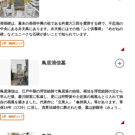
長唄碑は、幕末の長唄中興の祖である杵屋六三郎を賛辞する碑で、不忍池の
中央にある弁天島にあります。弁天島にはその他「ふぐ供養碑」「めがねの
碑」などユニークな石碑が多いことで知られています。
上野・御徒町エリア
鳥居清信墓
鳥居清信は、江戸中期の浮世絵師で鳥居派の始祖。画法を浮世絵師の父から
学んだ後、菱川師宣に私淑し、更には狩野派や土佐派の画風もとり入れて独
自の画風を築きました。代表作に「立美人」「傘持美人」等があります。享
保14年（1729）に没し、浅草法城寺に葬された後、墓は妙顕寺（みょうけ
んじ）に移されました。
上野・御徒町エリア