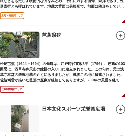
穣などをもたらす呪術的な力をみとめ、それに対する信仰、崇拝であり、性
器崇拝とも呼ばれています。地蔵の背面は男根形で、前面は陰形をしていま
す。
上野・御徒町エリア
芭蕉翁碑
松尾芭蕉（1644～1694）の句碑は、江戸時代寛政8年（1796）、芭蕉の103
回忌に、浅草寺弁天山の鐘楼の入り口に建立されました。この句碑、元は浅
草寺本堂の銭塚地蔵の近くにありましたが、戦後この地に移建されました。
佐脇嵩雪が描いた芭蕉の座像が線刻してありますが、200年の風雪を経て、
碑石も欠損し、碑面の判読も困難となっています。
浅草中央部エリア
日本文化スポーツ栄誉賞広場