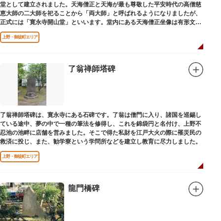
堂として建立されました。天海僧正と天海が最も尊敬した平安時代の高僧慈
恵大師の二大師を祀ることから「両大師」と呼ばれるようになりましたが、
正式には「寛永寺開山堂」といいます。堂内にある天海僧正坐像は有形文化
財に指定されています。
上野・御徒町エリア
了翁禅師塔碑
了翁禅師塔碑は、寛永寺にある石碑です。了翁は僧門に入り、諸国を巡錫し
ている途中、夢の中で一種の筆法を修得し、これを錦袋円と名付け、上野不
忍池の池畔に店舗を営みました。そこで得た私財を江戸大火の際に罹災民の
救済に投じ、また、勧学寮という学問所などを建立し教育に尽力しました。
上野・御徒町エリア
龍門橋碑