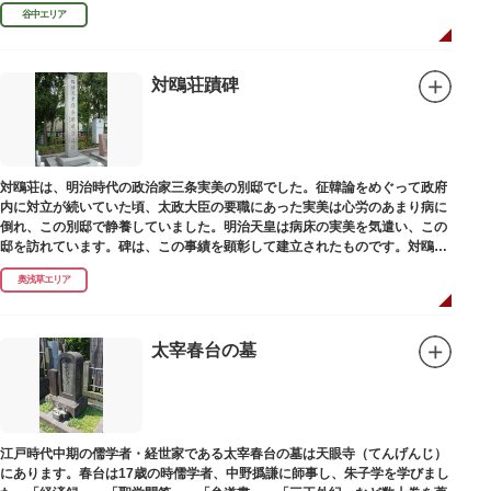
濁らざるを尊しとして「もんと」と読むようになったといわれます。
谷中エリア
対鴎荘蹟碑
対鴎荘は、明治時代の政治家三条実美の別邸でした。征韓論をめぐって政府
内に対立が続いていた頃、太政大臣の要職にあった実美は心労のあまり病に
倒れ、この別邸で静養していました。明治天皇は病床の実美を気遣い、この
邸を訪れています。碑は、この事績を顕彰して建立されたものです。対鴎荘
は、多摩市連光寺に移築されました。
奥浅草エリア
太宰春台の墓
江戸時代中期の儒学者・経世家である太宰春台の墓は天眼寺（てんげんじ）
にあります。春台は17歳の時儒学者、中野撝謙に師事し、朱子学を学びまし