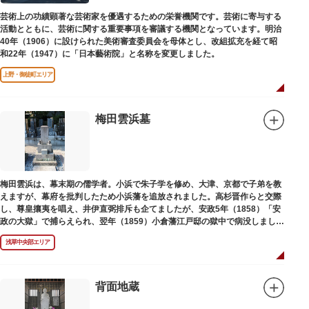
芸術上の功績顕著な芸術家を優遇するための栄誉機関です。芸術に寄与する
活動とともに、芸術に関する重要事項を審議する機関となっています。明治
40年（1906）に設けられた美術審査委員会を母体とし、改組拡充を経て昭
和22年（1947）に「日本藝術院」と名称を変更しました。
上野・御徒町エリア
梅田雲浜墓
梅田雲浜は、幕末期の儒学者。小浜で朱子学を修め、大津、京都で子弟を教
えますが、幕府を批判したため小浜藩を追放されました。高杉晋作らと交際
し、尊皇攘夷を唱え、井伊直弼排斥も企てましたが、安政5年（1858）「安
政の大獄」で捕らえられ、翌年（1859）小倉藩江戸邸の獄中で病没しまし
た。お墓は海禅寺（かいぜんじ）にあります。
浅草中央部エリア
背面地蔵