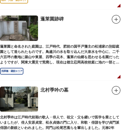
蓬莱園跡碑
蓬莱園と命名された庭園は、江戸時代、肥前の国平戸藩主の松浦家の別邸庭
園として造られたものです。鳥越川の水を取り込んだ大泉水を中心に、二千
六百坪の敷地に築山や東屋、四季の花木、蓬莱の仙郷を思わせる名園だった
ようですが、関東大震災で荒廃し、現在は都立忍岡高校校庭に池の一部と都
指定の天然記念物の大イチョウを残すのみです。
浅草橋・蔵前エリア
北村季吟の墓
北村季吟は江戸時代前期の歌人・俳人で、祖父・父を継いで医学を業として
いましたが、俳人安原貞室、松永貞徳の門に入り、和歌・俳諧を学び貞門派
俳諧の新鋭といわれました。同門は松尾芭蕉らを輩出しました。元禄2年