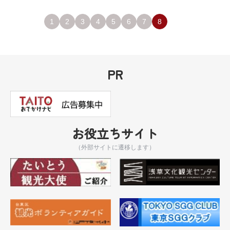
1
2
3
4
5
6
7
8
PR
お役立ちサイト
（外部サイトに遷移します）