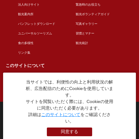
法人向けサイト
緊急時のお役立ち
観光案内所
観光ボランティアガイド
パンフレットダウンロード
写真ギャラリー
ユニバーサルツーリズム
習慣とマナー
食の多様性
観光統計
リンク集
このサイトについて
当サイトでは、利便性の向上と利用状況の解
このサイトについて
広告掲載について
析、広告配信のためにCookieを使用していま
お問い合わせ
す。
サイトを閲覧いただく際には、Cookieの使用
に同意いただく必要があります。
台東区役所観光課
詳細は
このサイトについて
をご確認くださ
〒110-8615 東京都台東区東上野4丁目5番6号
い。
TEL：03-5246-1151
（平日8:30〜17:15 土日祝休み）
同意する
本WEBサイトに掲就されている全データについて無断転載・引用を禁じます。