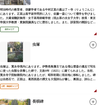
明治時代の教育者、啓蒙学者である中村正直の墓は了～寺（りょうごんじ）
にあります。正直は昌平坂学問所に入り、佐藤一斎について儒学を学びまし
た。大蔵省翻訳御用・女子高等師範学校（現お茶の水女子大学）校長・東京
帝国大学教授・貴族院議員などに歴任しました。また、訓盲院の開設など女
子教育や障害者教育にも力を注ぎました。明治24（1891）病没しました。
谷中エリア
虫塚
虫塚は、寛永寺境内にあります。伊勢長島藩主である増山雪斎の遺志で写生
に使った虫類を供養した碑で、文政4年（1821）に建てられました。当初、
寛永寺子院勧善院内にありましたが、昭和初期に現在地に移転しました。碑
は自然石で、正面は、葛西因是の撰文を大窪詩仏が書し、裏面は、詩仏と菊
池五山の自筆の詩が刻まれています。
上野・御徒町エリア
長唄碑