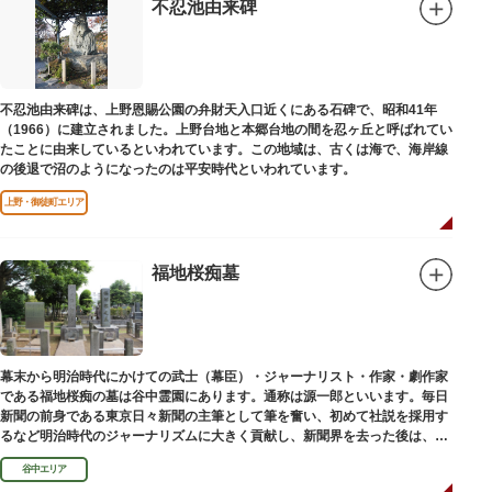
不忍池由来碑
不忍池由来碑は、上野恩賜公園の弁財天入口近くにある石碑で、昭和41年
（1966）に建立されました。上野台地と本郷台地の間を忍ヶ丘と呼ばれてい
たことに由来しているといわれています。この地域は、古くは海で、海岸線
の後退で沼のようになったのは平安時代といわれています。
上野・御徒町エリア
福地桜痴墓
幕末から明治時代にかけての武士（幕臣）・ジャーナリスト・作家・劇作家
である福地桜痴の墓は谷中霊園にあります。通称は源一郎といいます。毎日
新聞の前身である東京日々新聞の主筆として筆を奮い、初めて社説を採用す
るなど明治時代のジャーナリズムに大きく貢献し、新聞界を去った後は、文
学者として活躍しました。
谷中エリア