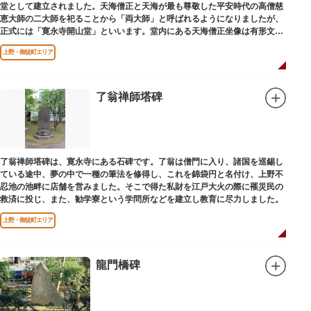
堂として建立されました。天海僧正と天海が最も尊敬した平安時代の高僧慈
恵大師の二大師を祀ることから「両大師」と呼ばれるようになりましたが、
正式には「寛永寺開山堂」といいます。堂内にある天海僧正坐像は有形文化
財に指定されています。
上野・御徒町エリア
了翁禅師塔碑
了翁禅師塔碑は、寛永寺にある石碑です。了翁は僧門に入り、諸国を巡錫し
ている途中、夢の中で一種の筆法を修得し、これを錦袋円と名付け、上野不
忍池の池畔に店舗を営みました。そこで得た私財を江戸大火の際に罹災民の
救済に投じ、また、勧学寮という学問所などを建立し教育に尽力しました。
上野・御徒町エリア
龍門橋碑