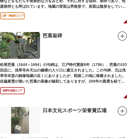
穣などをもたらす呪術的な力をみとめ、それに対する信仰、崇拝であり、性
器崇拝とも呼ばれています。地蔵の背面は男根形で、前面は陰形をしていま
す。
上野・御徒町エリア
芭蕉翁碑
松尾芭蕉（1644～1694）の句碑は、江戸時代寛政8年（1796）、芭蕉の103
回忌に、浅草寺弁天山の鐘楼の入り口に建立されました。この句碑、元は浅
草寺本堂の銭塚地蔵の近くにありましたが、戦後この地に移建されました。
佐脇嵩雪が描いた芭蕉の座像が線刻してありますが、200年の風雪を経て、
碑石も欠損し、碑面の判読も困難となっています。
浅草中央部エリア
日本文化スポーツ栄誉賞広場