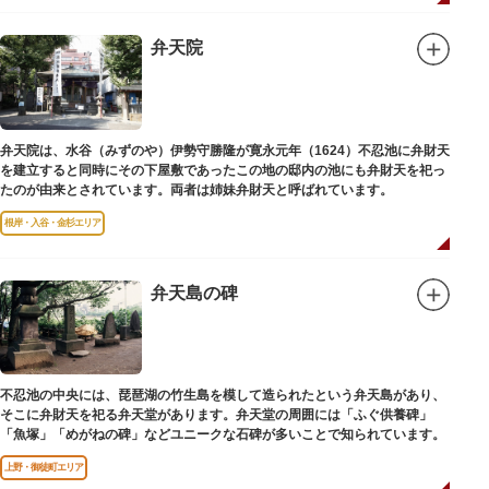
弁天院
弁天院は、水谷（みずのや）伊勢守勝隆が寛永元年（1624）不忍池に弁財天
を建立すると同時にその下屋敷であったこの地の邸内の池にも弁財天を祀っ
たのが由来とされています。両者は姉妹弁財天と呼ばれています。
根岸・入谷・金杉エリア
弁天島の碑
不忍池の中央には、琵琶湖の竹生島を模して造られたという弁天島があり、
そこに弁財天を祀る弁天堂があります。弁天堂の周囲には「ふぐ供養碑」
「魚塚」「めがねの碑」などユニークな石碑が多いことで知られています。
上野・御徒町エリア