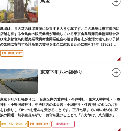
鳥塚
鳥塚は、弁天堂のほぼ裏側に位置する大きな塚です。この鳥塚は東京都内に
店舗を有する食鳥肉の販売業者が組織している東京食鳥鶏卵商業協同組合及
び東京都食鳥肉販売業環境衛生同業組合の組合員有志が生活の糧であり子孫
の繁栄に寄与する諸鳥類の霊魂を永久に慰めるために昭和37年（1962）に
建立されました。
上野・御徒町エリア
東京下町八社福参り
東京下町八社福参りは、 台東区内の鷲神社・今戸神社・第六天榊神社・下谷
神社・小野照崎神社、中央区内の水天宮・小網神社・住吉神社の8つのお社
をお参りして8つのお恵みを受けることです。正月七草までの年の始めに家
族の開運・無事息災を祈り、お守を受けることで「八方除け、八方開き」に
も通じます。
根岸・入谷・金杉エリア
上野・御徒町エリア
奥浅草エリア