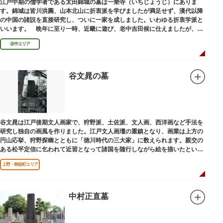
江戸中期の儒学者である太田錦城の墓は一乗寺（いちじょうじ）にありま
す。錦城は皆川洪圓、山本北山に折衷派を学びましたが満足せず、漢代以降
の中国の諸説を直接研究し、ついに一家を成しました。いわゆる折衷学派と
いいます。 晩年に至り一時、近畿に遊び、老中吉田候に仕えましたが、前
田家に賓使としてまぬかれ、三百石を給せられました。
谷中エリア
谷文晁の墓
谷文晁は江戸後期文人画家で、狩野派、土佐派、文人画、西洋画など手法を
研究し独自の画風を作りました。江戸文人画壇の重鎮となり、画業は上方の
円山応挙、狩野探幽とともに「徳川時代の三大家」に数えられます。親交の
ある松平定信に乞われて近習となって諸国を随行しながら絵を描いたといわ
れています。お墓は源空寺（げんくうじ）にあります。
上野・御徒町エリア
中村正直墓