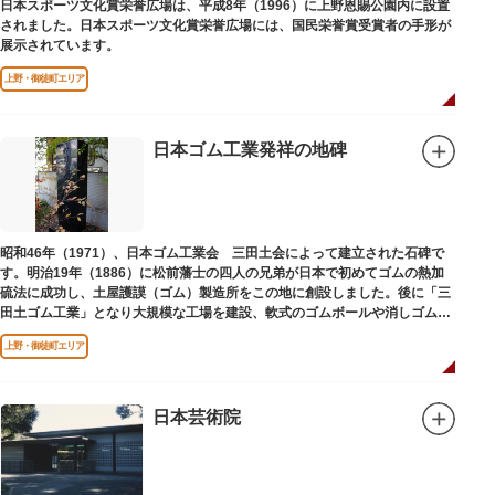
日本スポーツ文化賞栄誉広場は、平成8年（1996）に上野恩賜公園内に設置
されました。日本スポーツ文化賞栄誉広場には、国民栄誉賞受賞者の手形が
展示されています。
上野・御徒町エリア
日本ゴム工業発祥の地碑
昭和46年（1971）、日本ゴム工業会 三田土会によって建立された石碑で
す。明治19年（1886）に松前藩士の四人の兄弟が日本で初めてゴムの熱加
硫法に成功し、土屋護謨（ゴム）製造所をこの地に創設しました。後に「三
田土ゴム工業」となり大規模な工場を建設、軟式のゴムボールや消しゴムな
ど新しいゴム製品を次々に開発しました。
上野・御徒町エリア
日本芸術院