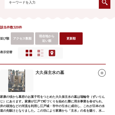
該当件数320件
現在地から
並び順
アクセス数順
更新順
近い順
表示切替
大久保主水の墓
家康の頃から幕府のお菓子司をつとめた大久保主水の墓は瑞輪寺（ずいりん
じ）にあります。家康が江戸で町づくりを始めた際に用水事業を命ぜられ、
井の頭池などの河流を利用し江戸城・市中の引水に成功し、これが日本の水
道の先駆けとなりました。この功により家康から「主水」の名を賜り、水は