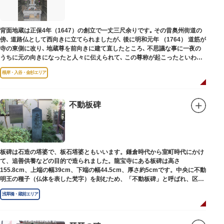
背面地蔵は正保4年（1647）の創立で一丈三尺余りです｡ その昔奥州街道の
傍､ 道路仏として西向きに立てられましたが､ 後に明和元年 （1764） 道筋が
寺の東側に改り､ 地蔵尊を前向きに建て直したところ､ 不思議な事に一夜の
うちに元の向きになったと人々に伝えられて､ この尊称が起こったといわれ
ています｡薬王寺（やくおうじ）にあります。
根岸・入谷・金杉エリア
不動板碑
板碑は石造の塔婆で、板石塔婆ともいいます。鎌倉時代から室町時代にかけ
て、追善供養などの目的で造られました。龍宝寺にある板碑は高さ
155.8cm、上端の幅39cm、下端の幅44.5cm、厚さ約5cmです。中央に不動
明王の種子（仏体を表した梵字）を刻むため、「不動板碑」と呼ばれ、区内
現存の板碑を代表するもののひとつです。
浅草橋・蔵前エリア