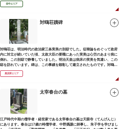
濁らざるを尊しとして「もんと」と読むようになったといわれます。
谷中エリア
対鴎荘蹟碑
対鴎荘は、明治時代の政治家三条実美の別邸でした。征韓論をめぐって政府
内に対立が続いていた頃、太政大臣の要職にあった実美は心労のあまり病に
倒れ、この別邸で静養していました。明治天皇は病床の実美を気遣い、この
邸を訪れています。碑は、この事績を顕彰して建立されたものです。対鴎荘
は、多摩市連光寺に移築されました。
奥浅草エリア
太宰春台の墓
江戸時代中期の儒学者・経世家である太宰春台の墓は天眼寺（てんげんじ）
にあります。春台は17歳の時儒学者、中野撝謙に師事し、朱子学を学びまし