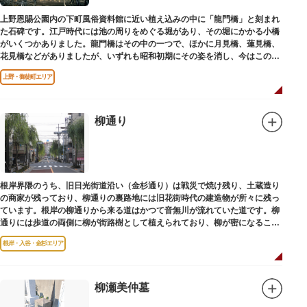
上野恩賜公園内の下町風俗資料館に近い植え込みの中に「龍門橋」と刻まれ
た石碑です。江戸時代には池の周りをめぐる堀があり、その堀にかかる小橋
がいくつかありました。龍門橋はその中の一つで、ほかに月見橋、蓮見橋、
花見橋などがありましたが、いずれも昭和初期にその姿を消し、今はこの石
碑にその名残がわずかに残るだけです。
上野・御徒町エリア
柳通り
根岸界隈のうち、旧日光街道沿い（金杉通り）は戦災で焼け残り、土蔵造り
の商家が残っており、柳通りの裏路地には旧花街時代の建造物が所々に残っ
ています。根岸の柳通りから来る道はかつて音無川が流れていた道です。柳
通りには歩道の両側に柳が街路樹として植えられており、柳が密になるこの
通りがかつて花街のあった界隈です。
根岸・入谷・金杉エリア
柳瀬美仲墓