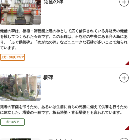
琵琶の碑
琵琶の碑は、福徳・諸芸能上達の神として広く信仰されている弁財天の琵琶
を模してつくられた石碑です。この石碑は、不忍池の中央にある弁天島にあ
り、「ふぐ供養碑」「めがねの碑」などユニークな石碑が多いことで知られ
ています。
上野・御徒町エリア
板碑
死者の菩薩を弔うため、あるいは生前に自らの死後に備えて供養を行うため
に建立した、塔婆の一種です。板石塔婆・青石塔婆とも言われています。
谷中エリア