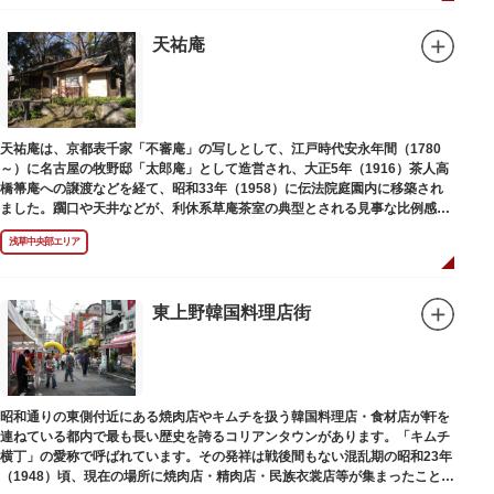
天祐庵
天祐庵は、京都表千家「不審庵」の写しとして、江戸時代安永年間（1780
～）に名古屋の牧野邸「太郎庵」として造営され、大正5年（1916）茶人高
橋箒庵への譲渡などを経て、昭和33年（1958）に伝法院庭園内に移築され
ました。躙口や天井などが、利休系草庵茶室の典型とされる見事な比例感を
醸し出しています。
浅草中央部エリア
東上野韓国料理店街
昭和通りの東側付近にある焼肉店やキムチを扱う韓国料理店・食材店が軒を
連ねている都内で最も長い歴史を誇るコリアンタウンがあります。「キムチ
横丁」の愛称で呼ばれています。その発祥は戦後間もない混乱期の昭和23年
（1948）頃、現在の場所に焼肉店・精肉店・民族衣裳店等が集まったことに