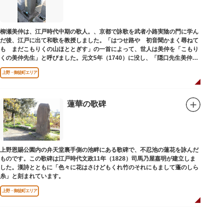
柳瀬美仲は、江戸時代中期の歌人。、京都で詠歌を武者小路実陰の門に学ん
だ後、江戸に出て和歌を教授しました。「はつせ路や 初音聞かまく尋ねて
も まだこもりくの山ほととぎす」の一首によって、世人は美仲を「こもり
くの美仲先生」と呼びました。元文5年（1740）に没し、「隠口先生美仲甫
之墓」と刻まれた墓が教證寺（きょうしょうじ）にあります。
上野・御徒町エリア
蓮華の歌碑
上野恩賜公園内の弁天堂裏手側の池畔にある歌碑で、不忍池の蓮花を詠んだ
ものです。この歌碑は江戸時代文政11年（1828）司馬乃屋嘉明が建立しま
した。漢詩とともに「色々に花はさけどもくれ竹のそれにもまして蓬のしら
糸」と刻まれています。
上野・御徒町エリア