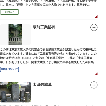
た。「経済録」・「聖学問答」・「弁道書」・「三王外紀」など数十巻を著
し、日本に「経済」という言葉を広めた人物でもあります。延享4年
（1747）に没しました。
谷中エリア
蔵前工業跡碑
この碑は東京工業大学の同窓会である蔵前工業会が設置したもので榊神社に
建立されています。碑文には「工業教育発祥の地」と書かれています。この
地には明治14年（1881）に創立の「東京職工学校」（後の「東京工業大
学」）がありましたが、関東大震災により施設の大半を焼失したため目黒に
移転しました。
浅草橋・蔵前エリア
太田錦城墓