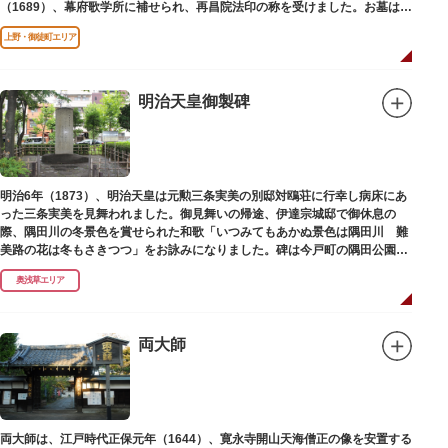
（1689）、幕府歌学所に補せられ、再昌院法印の称を受けました。お墓は正
慶寺（しょうけいじ）にあります。
上野・御徒町エリア
明治天皇御製碑
明治6年（1873）、明治天皇は元勲三条実美の別邸対鴎荘に行幸し病床にあ
った三条実美を見舞われました。御見舞いの帰途、伊達宗城邸で御休息の
際、隅田川の冬景色を賞せられた和歌「いつみてもあかぬ景色は隅田川 難
美路の花は冬もさきつつ」をお詠みになりました。碑は今戸町の隅田公園内
にあります。
奥浅草エリア
両大師
両大師は、江戸時代正保元年（1644）、寛永寺開山天海僧正の像を安置する