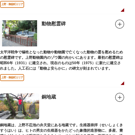
端を発しています。
上野・御徒町エリア
動物慰霊碑
太平洋戦争で犠牲となった動物や動物園で亡くなった動物の霊を慰めるため
の慰霊碑です。上野動物園内のゾウ園の向かいにあります。最初の慰霊碑は
昭和6年（1931）に建立され、現在のものは50年（1975）に新たに建立さ
れました。人工石には「動物よ安らかに」の碑文が刻まれています。
上野・御徒町エリア
銅地蔵
銅地蔵は、上野不忍池の弁天堂にある地蔵です。生殖器崇拝（せいしょくき
すうはい）は、ヒトの男女の生殖器をかたどった象徴的造形物に、多産、豊