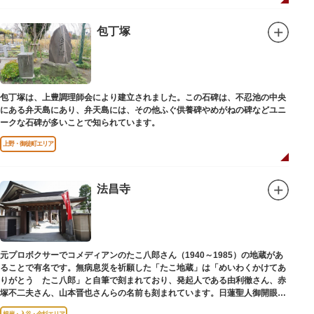
包丁塚
包丁塚は、上豊調理師会により建立されました。この石碑は、不忍池の中央
にある弁天島にあり、弁天島には、その他ふぐ供養碑やめがねの碑などユニ
ークな石碑が多いことで知られています。
上野・御徒町エリア
法昌寺
元プロボクサーでコメディアンのたこ八郎さん（1940～1985）の地蔵があ
ることで有名です。無病息災を祈願した「たこ地蔵」は「めいわくかけてあ
りがとう たこ八郎」と自筆で刻まれており、発起人である由利徹さん、赤
塚不二夫さん、山本晋也さんらの名前も刻まれています。日蓮聖人御開眼の
毘沙門天を奉安しています。
根岸・入谷・金杉エリア