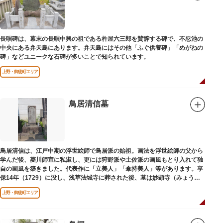
長唄碑は、幕末の長唄中興の祖である杵屋六三郎を賛辞する碑で、不忍池の
中央にある弁天島にあります。弁天島にはその他「ふぐ供養碑」「めがねの
碑」などユニークな石碑が多いことで知られています。
上野・御徒町エリア
鳥居清信墓
鳥居清信は、江戸中期の浮世絵師で鳥居派の始祖。画法を浮世絵師の父から
学んだ後、菱川師宣に私淑し、更には狩野派や土佐派の画風もとり入れて独
自の画風を築きました。代表作に「立美人」「傘持美人」等があります。享
保14年（1729）に没し、浅草法城寺に葬された後、墓は妙顕寺（みょうけ
んじ）に移されました。
上野・御徒町エリア