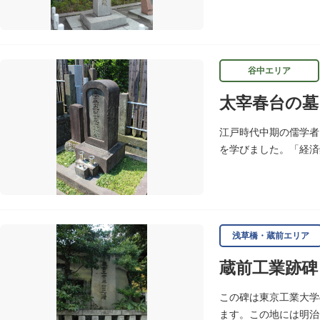
れたものです。対鴎荘
谷中エリア
太宰春台の墓
江戸時代中期の儒学者
を学びました。「経済
ます。延享4年（174
浅草橋・蔵前エリア
蔵前工業跡碑
この碑は東京工業大学
ます。この地には明治