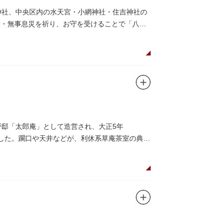
神社、中央区内の水天宮・小網神社・住吉神社の
運・無事息災を祈り、お守を受けることで「八方
野邸「太郎庵」として造営され、大正5年
れました。躙口や天井などが、利休系草庵茶室の典型