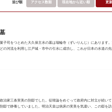
並び順
アクセス数順
現在地から
近い順
更
墓
菓子司をつとめた大久保主水の墓は瑞輪寺（ずいりんじ）にあります。
どの河流を利用し江戸城・市中の引水に成功し、これが日本の水道の先
濁らざるを尊しとして「もんと」と読むようになったといわれます。
政治家三条実美の別邸でした。征韓論をめぐって政府内に対立が続いて
別邸で静養していました。明治天皇は病床の実美を気遣い、この邸を訪