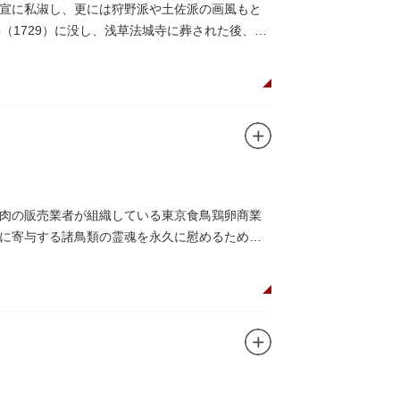
宣に私淑し、更には狩野派や土佐派の画風もと
（1729）に没し、浅草法城寺に葬された後、墓
肉の販売業者が組織している東京食鳥鶏卵商業
に寄与する諸鳥類の霊魂を永久に慰めるために