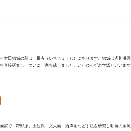
しました。
る太田錦城の墓は一乗寺（いちじょうじ）にあります。錦城は皆川洪圓
を直接研究し、ついに一家を成しました。いわゆる折衷学派といいます
家に賓使としてまぬかれ、三百石を給せられました。
画家で、狩野派、土佐派、文人画、西洋画など手法を研究し独自の画風