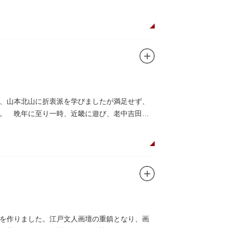
、山本北山に折衷派を学びましたが満足せず、
。 晩年に至り一時、近畿に遊び、老中吉田候
を作りました。江戸文人画壇の重鎮となり、画