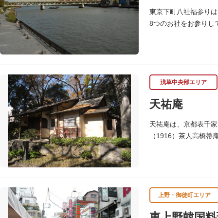
東京下町八社福参りは
8つのお社をお参りし
除け、八方開き」にも
浅草中央部エリア
天祐庵
天祐庵は、京都表千家
（1916）茶人高橋
とされる見事な比例感
上野・御徒町エリア
東上野韓国料