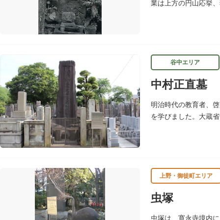
業は上方の円山応挙、
がら絵を描いたといわ
谷中エリア
中村正直墓
明治時代の教育者、啓
を学びました。大蔵省
た、訓盲院の開設など
上野・御徒町エリア
虫塚
虫塚は、寛永寺境内に