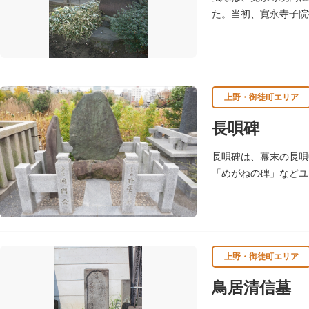
た。当初、寛永寺子院
し、裏面は、詩仏と菊
上野・御徒町エリア
長唄碑
長唄碑は、幕末の長唄
「めがねの碑」などユ
上野・御徒町エリア
鳥居清信墓