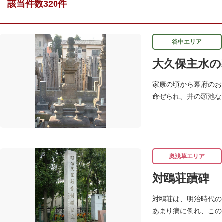
該当件数320件
谷中エリア
大久保主水の
家康の頃から幕府のお
命ぜられ、井の頭池な
水」の名を賜り、水は
奥浅草エリア
対鴎荘蹟碑
対鴎荘は、明治時代の
あまり病に倒れ、この