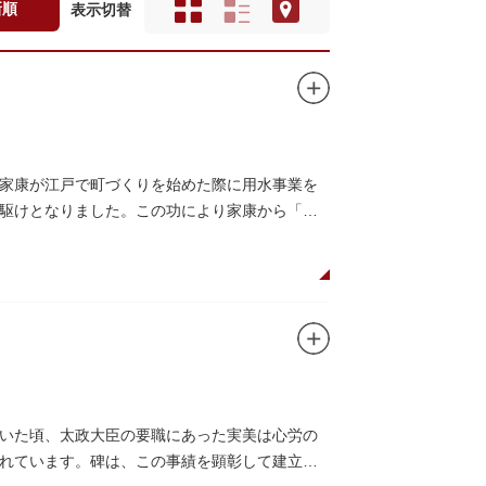
新順
表示切替
家康が江戸で町づくりを始めた際に用水事業を
駆けとなりました。この功により家康から「主
いた頃、太政大臣の要職にあった実美は心労の
れています。碑は、この事績を顕彰して建立さ