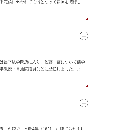
平定信に乞われて近習となって諸国を随行しな
は昌平坂学問所に入り、佐藤一斎について儒学
学教授・貴族院議員などに歴任しました。ま
した。
した碑で、文政4年（1821）に建てられまし