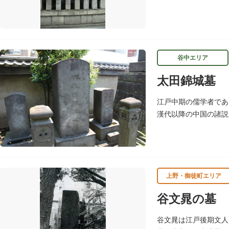
失したため目黒に移転
谷中エリア
太田錦城墓
江戸中期の儒学者であ
漢代以降の中国の諸説
に仕えましたが、前田
上野・御徒町エリア
谷文晁の墓
谷文晁は江戸後期文人