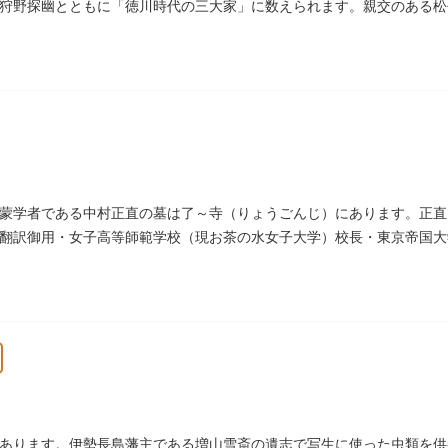
狩野探幽とともに「徳川時代の三大家」に数えられます。親交のある松
れています。お墓は源空寺（げんくうじ）にあります。
蒙学者である中村正直の墓は了～寺（りょうごんじ）にあります。正直
翻訳御用・女子高等師範学校（現お茶の水女子大学）校長・東京帝国大
女子教育や障害者教育にも力を注ぎました。明治24（1891）病没しま
あります。伊勢長島藩主である増山雪斎の遺志で写生に使った虫類を供養