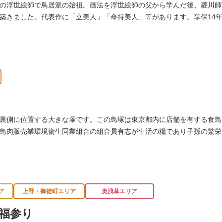
の浮世絵師で鳥居派の始祖。画法を浮世絵師の父から学んだ後、菱川師
築きました。代表作に「立美人」「傘持美人」等があります。享保14年
じ）に移されました。
裏側に位置する大きな塚です。この鳥塚は東京都内に店舗を有する食鳥
鳥肉販売業環境衛生同業組合の組合員有志が生活の糧であり子孫の繁栄
に建立されました。
ア
上野・御徒町エリア
奥浅草エリア
福参り