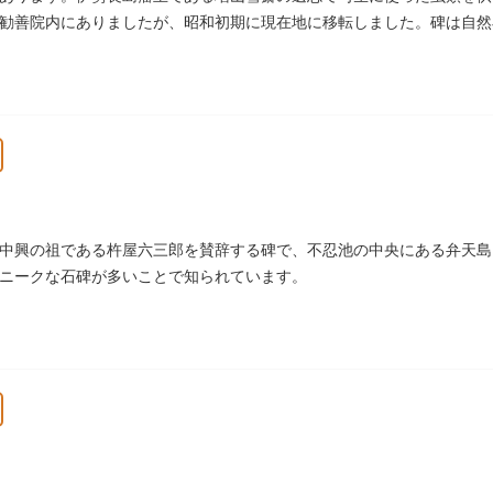
勧善院内にありましたが、昭和初期に現在地に移転しました。碑は自然
池五山の自筆の詩が刻まれています。
中興の祖である杵屋六三郎を賛辞する碑で、不忍池の中央にある弁天島
ニークな石碑が多いことで知られています。