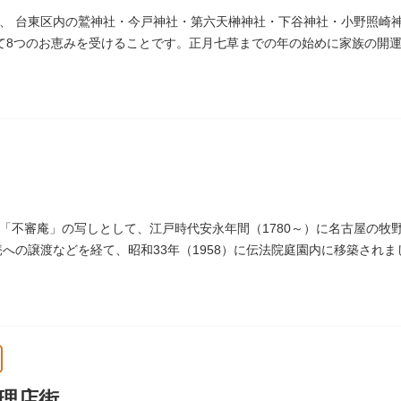
、 台東区内の鷲神社・今戸神社・第六天榊神社・下谷神社・小野照崎
て8つのお恵みを受けることです。正月七草までの年の始めに家族の開
通じます。
「不審庵」の写しとして、江戸時代安永年間（1780～）に名古屋の牧
箒庵への譲渡などを経て、昭和33年（1958）に伝法院庭園内に移築さ
を醸し出しています。
理店街