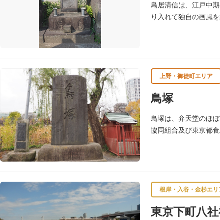
鳥居清信は、江戸中期
り入れて独自の画風を
は妙顕寺（みょうけん
上野・御徒町エリア
鳥塚
鳥塚は、弁天堂のほぼ
協同組合及び東京都食
昭和37年（1962）
根岸・入谷・金杉エリ
東京下町八社