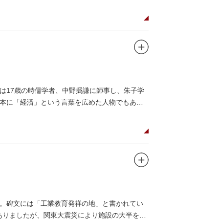
は17歳の時儒学者、中野撝謙に師事し、朱子学
本に「経済」という言葉を広めた人物でもあり
。碑文には「工業教育発祥の地」と書かれてい
がありましたが、関東大震災により施設の大半を焼