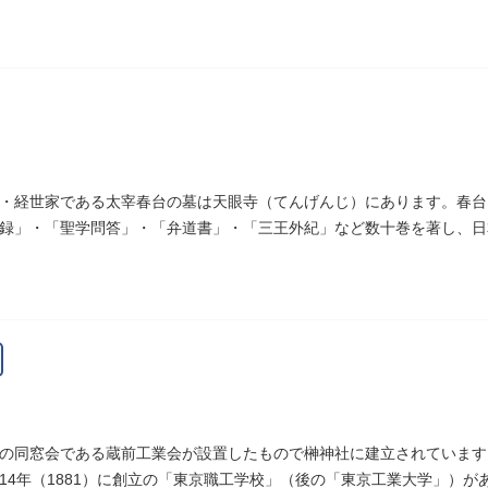
は、多摩市連光寺に移築されました。
・経世家である太宰春台の墓は天眼寺（てんげんじ）にあります。春台
録」・「聖学問答」・「弁道書」・「三王外紀」など数十巻を著し、日
7）に没しました。
の同窓会である蔵前工業会が設置したもので榊神社に建立されています
14年（1881）に創立の「東京職工学校」（後の「東京工業大学」）