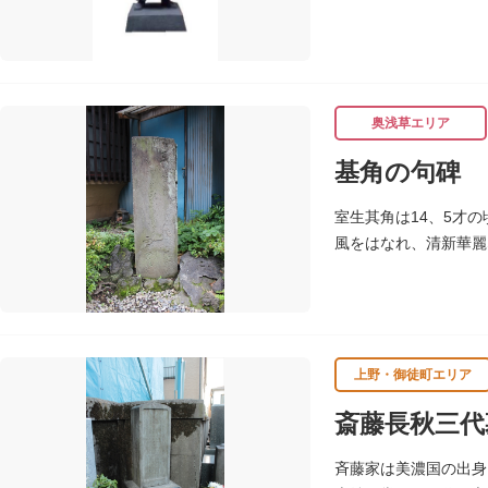
が成功（のちに返上）
朝倉文夫は、1907
の海外出張中に本作を
したと思われます。
奥浅草エリア
基角の句碑
室生其角は14、5才
風をはなれ、清新華麗
じ）にあり、「草茎を
上野・御徒町エリア
斎藤長秋三代
斉藤家は美濃国の出身