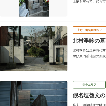
上納を掌って、代々市
た。齋藤長秋三代のお
上野・御徒町エリア
北村季吟の墓
北村季吟は江戸時代前
学び貞門派俳諧の新鋭
けました。お墓は正慶
谷中エリア
假名垣魯文の
幕末・明治時代の戯作