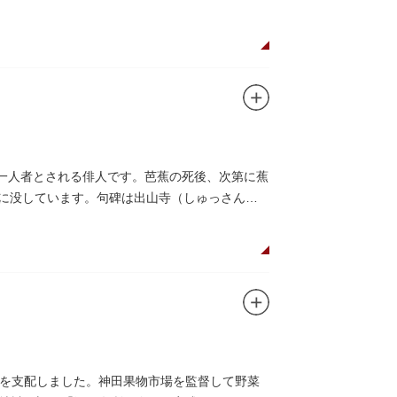
嘉納の人柄や骨格などを熟知していた朝倉は、嘉納
、嘉納の柔道家としての「不動の姿勢」を意識
第一人者とされる俳人です。芭蕉の死後、次第に蕉
）に没しています。句碑は出山寺（しゅっさん
を支配しました。神田果物市場を監督して野菜