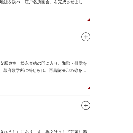
地誌を調べ「江戸名所図会」を完成させまし
安原貞室、松永貞徳の門に入り、和歌・俳諧を
）、幕府歌学所に補せられ、再昌院法印の称を受
きゅうじ）にあります。魯文は長じて商家に奉