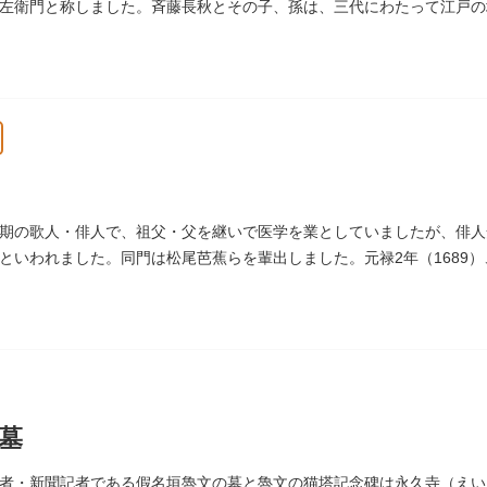
左衛門と称しました。斉藤長秋とその子、孫は、三代にわたって江戸の
墓は法善寺（ほうぜんじ）にあります。
期の歌人・俳人で、祖父・父を継いで医学を業としていましたが、俳人
といわれました。同門は松尾芭蕉らを輩出しました。元禄2年（1689
寺（しょうけいじ）にあります。
墓
者・新聞記者である假名垣魯文の墓と魯文の猫塔記念碑は永久寺（えい