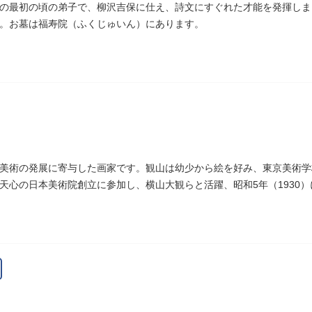
の最初の頃の弟子で、柳沢吉保に仕え、詩文にすぐれた才能を発揮しまし
。お墓は福寿院（ふくじゅいん）にあります。
美術の発展に寄与した画家です。観山は幼少から絵を好み、東京美術学
天心の日本美術院創立に参加し、横山大観らと活躍、昭和5年（1930
作です。お墓は安立寺（あんりゅうじ）にあります。