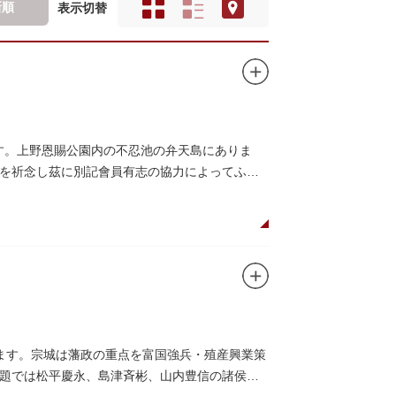
新順
表示切替
です。上野恩賜公園内の不忍池の弁天島にありま
を祈念し茲に別記會員有志の協力によってふぐ
ます。宗城は藩政の重点を富国強兵・殖産興業策
題では松平慶永、島津斉彬、山内豊信の諸侯と