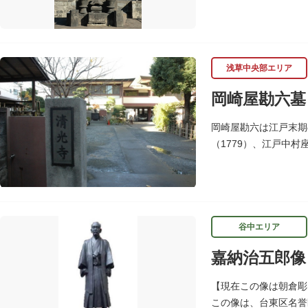
共に慶喜を擁立し（幕
浅草中央部エリア
岡崎屋勘六墓
岡崎屋勘六は江戸末期
（1779）、江戸中
れ歌舞伎看板などで使
谷中エリア
嘉納治五郎像
【現在この像は朝倉
この像は、台東区名誉