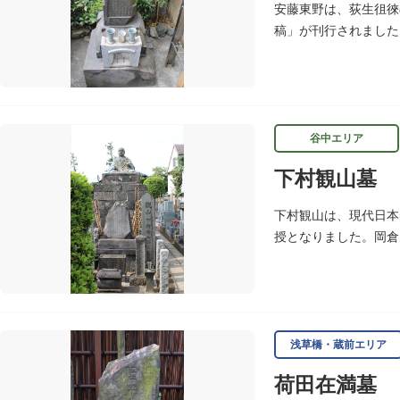
安藤東野は、荻生徂徠
稿」が刊行されました
谷中エリア
下村観山墓
下村観山は、現代日本
授となりました。岡倉
し、「弱法師」は代表
浅草橋・蔵前エリア
荷田在満墓