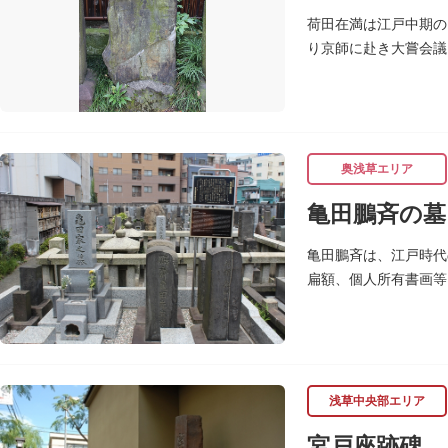
荷田在満は江戸中期の
り京師に赴き大嘗会議
めて教育を業としまし
奥浅草エリア
亀田鵬斉の墓
亀田鵬斉は、江戸時代
扁額、個人所有書画等
浅草中央部エリア
宮戸座跡碑