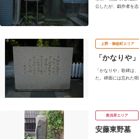
公したが、戯作者を志
発表し、明治開花期の
上野・御徒町エリア
「かなりや」
「かなりや」歌碑は、
た。碑面には忘れた唄
を作ったのを記念して
奥浅草エリア
安藤東野墓