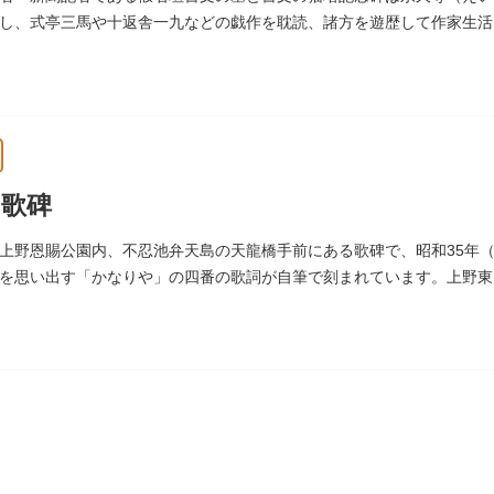
し、式亭三馬や十返舎一九などの戯作を耽読、諸方を遊歴して作家生活
花形作家となりました。墓石には、聖観音を線刻した板碑がはめ込まれ
歌碑
上野恩賜公園内、不忍池弁天島の天龍橋手前にある歌碑で、昭和35年（
を思い出す「かなりや」の四番の歌詞が自筆で刻まれています。上野東
この地に建てられました。