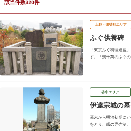
該当件数320件
上野・御徒町エリア
ふぐ供養碑
「東京ふぐ料理連盟」
す。「幾千萬のふぐの
供養碑を建立した所以
谷中エリア
伊達宗城の墓
幕末から明治初期にか
をとり、蝋の専売制、