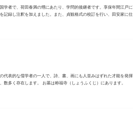
国学者で、荷田春満の甥にあたり、学問的後継者です。享保年間江戸に
を記録し注釈を加えました。また、貞観格式の校訂を行い、田安家に仕
た。お墓は金竜寺（きんりゅうじ）境内にあります。
の代表的な儒学者の一人で、詩、書、画にも人並みはずれた才能を発揮
、数多く存在します。 お墓は称福寺（しょうふくじ）にあります。