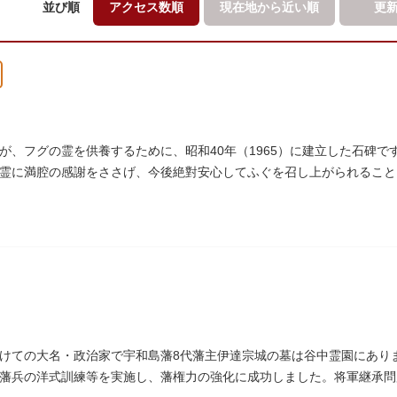
並び順
アクセス数順
現在地から
近い順
更
が、フグの霊を供養するために、昭和40年（1965）に建立した石碑
霊に満腔の感謝をささげ、今後絶對安心してふぐを召し上がられること
であります」と刻まれています。
けての大名・政治家で宇和島藩8代藩主伊達宗城の墓は谷中霊園にあり
藩兵の洋式訓練等を実施し、藩権力の強化に成功しました。将軍継承問