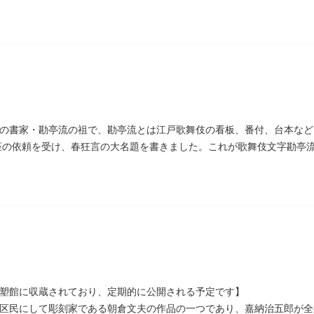
末の四賢候といわれます）幕政改革を志す一橋派の有力メンバーとなっ
の書家・勘亭流の祖で、勘亭流とは江戸歌舞伎の看板、番付、台本など
村座の依頼を受け、春狂言の大名題を書きました。これが歌舞伎文字勘亭
われています。 お墓は清光寺（せいこうじ）境内にあります。
彫塑館に収蔵されており、定期的に公開される予定です】
区民にして彫刻家である朝倉文夫の作品の一つであり、嘉納治五郎が全身