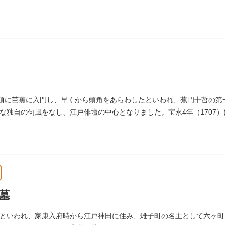
した、1936年に制作されました。
～1910年ころに嘉納と知り合ったと推察されます。その後も縁があり、
制作して周囲を驚かせました。しっかりした体幹を感じさせるポーズは
の頃に芭蕉に入門し、早くから頭角をあらわしたといわれ、蕉門十哲の
な独自の句風をなし、江戸俳壇の中心となりました。宝永4年（1707
 つつむ葉もなき 雲間哉」と刻まれています。
墓
といわれ、家康入府時から江戸神田に住み、雉子町の名主として六ヶ町