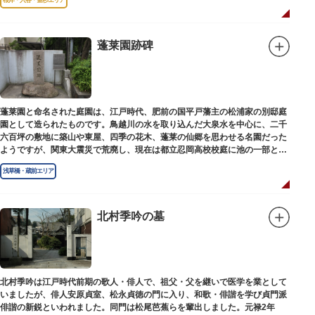
蓬莱園跡碑
蓬莱園と命名された庭園は、江戸時代、肥前の国平戸藩主の松浦家の別邸庭
園として造られたものです。鳥越川の水を取り込んだ大泉水を中心に、二千
六百坪の敷地に築山や東屋、四季の花木、蓬莱の仙郷を思わせる名園だった
ようですが、関東大震災で荒廃し、現在は都立忍岡高校校庭に池の一部と都
指定の天然記念物の大イチョウを残すのみです。
浅草橋・蔵前エリア
北村季吟の墓
北村季吟は江戸時代前期の歌人・俳人で、祖父・父を継いで医学を業として
いましたが、俳人安原貞室、松永貞徳の門に入り、和歌・俳諧を学び貞門派
俳諧の新鋭といわれました。同門は松尾芭蕉らを輩出しました。元禄2年