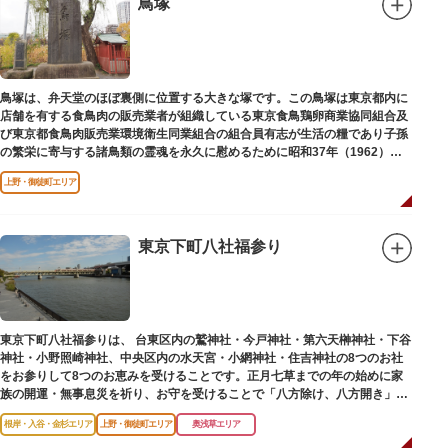
鳥塚
鳥塚は、弁天堂のほぼ裏側に位置する大きな塚です。この鳥塚は東京都内に
店舗を有する食鳥肉の販売業者が組織している東京食鳥鶏卵商業協同組合及
び東京都食鳥肉販売業環境衛生同業組合の組合員有志が生活の糧であり子孫
の繁栄に寄与する諸鳥類の霊魂を永久に慰めるために昭和37年（1962）に
建立されました。
上野・御徒町エリア
東京下町八社福参り
東京下町八社福参りは、 台東区内の鷲神社・今戸神社・第六天榊神社・下谷
神社・小野照崎神社、中央区内の水天宮・小網神社・住吉神社の8つのお社
をお参りして8つのお恵みを受けることです。正月七草までの年の始めに家
族の開運・無事息災を祈り、お守を受けることで「八方除け、八方開き」に
も通じます。
根岸・入谷・金杉エリア
上野・御徒町エリア
奥浅草エリア