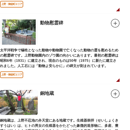
端を発しています。
上野・御徒町エリア
動物慰霊碑
太平洋戦争で犠牲となった動物や動物園で亡くなった動物の霊を慰めるため
の慰霊碑です。上野動物園内のゾウ園の向かいにあります。最初の慰霊碑は
昭和6年（1931）に建立され、現在のものは50年（1975）に新たに建立さ
れました。人工石には「動物よ安らかに」の碑文が刻まれています。
上野・御徒町エリア
銅地蔵
銅地蔵は、上野不忍池の弁天堂にある地蔵です。生殖器崇拝（せいしょくき
すうはい）は、ヒトの男女の生殖器をかたどった象徴的造形物に、多産、豊