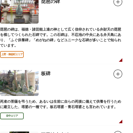
琵琶の碑
琵琶の碑は、福徳・諸芸能上達の神として広く信仰されている弁財天の琵琶
を模してつくられた石碑です。この石碑は、不忍池の中央にある弁天島にあ
り、「ふぐ供養碑」「めがねの碑」などユニークな石碑が多いことで知られ
ています。
上野・御徒町エリア
板碑
死者の菩薩を弔うため、あるいは生前に自らの死後に備えて供養を行うため
に建立した、塔婆の一種です。板石塔婆・青石塔婆とも言われています。
谷中エリア