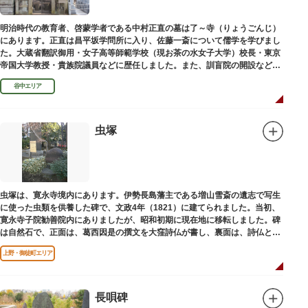
明治時代の教育者、啓蒙学者である中村正直の墓は了～寺（りょうごんじ）
にあります。正直は昌平坂学問所に入り、佐藤一斎について儒学を学びまし
た。大蔵省翻訳御用・女子高等師範学校（現お茶の水女子大学）校長・東京
帝国大学教授・貴族院議員などに歴任しました。また、訓盲院の開設など女
子教育や障害者教育にも力を注ぎました。明治24（1891）病没しました。
谷中エリア
虫塚
虫塚は、寛永寺境内にあります。伊勢長島藩主である増山雪斎の遺志で写生
に使った虫類を供養した碑で、文政4年（1821）に建てられました。当初、
寛永寺子院勧善院内にありましたが、昭和初期に現在地に移転しました。碑
は自然石で、正面は、葛西因是の撰文を大窪詩仏が書し、裏面は、詩仏と菊
池五山の自筆の詩が刻まれています。
上野・御徒町エリア
長唄碑