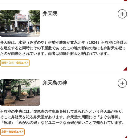
弁天院
弁天院は、水谷（みずのや）伊勢守勝隆が寛永元年（1624）不忍池に弁財天
を建立すると同時にその下屋敷であったこの地の邸内の池にも弁財天を祀っ
たのが由来とされています。両者は姉妹弁財天と呼ばれています。
根岸・入谷・金杉エリア
弁天島の碑
不忍池の中央には、琵琶湖の竹生島を模して造られたという弁天島があり、
そこに弁財天を祀る弁天堂があります。弁天堂の周囲には「ふぐ供養碑」
「魚塚」「めがねの碑」などユニークな石碑が多いことで知られています。
上野・御徒町エリア