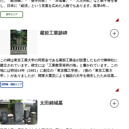
た。「経済録」・「聖学問答」・「弁道書」・「三王外紀」など数十巻を著
し、日本に「経済」という言葉を広めた人物でもあります。延享4年
（1747）に没しました。
谷中エリア
蔵前工業跡碑
この碑は東京工業大学の同窓会である蔵前工業会が設置したもので榊神社に
建立されています。碑文には「工業教育発祥の地」と書かれています。この
地には明治14年（1881）に創立の「東京職工学校」（後の「東京工業大
学」）がありましたが、関東大震災により施設の大半を焼失したため目黒に
移転しました。
浅草橋・蔵前エリア
太田錦城墓