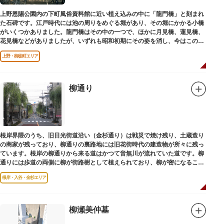
上野恩賜公園内の下町風俗資料館に近い植え込みの中に「龍門橋」と刻まれ
た石碑です。江戸時代には池の周りをめぐる堀があり、その堀にかかる小橋
がいくつかありました。龍門橋はその中の一つで、ほかに月見橋、蓮見橋、
花見橋などがありましたが、いずれも昭和初期にその姿を消し、今はこの石
碑にその名残がわずかに残るだけです。
上野・御徒町エリア
柳通り
根岸界隈のうち、旧日光街道沿い（金杉通り）は戦災で焼け残り、土蔵造り
の商家が残っており、柳通りの裏路地には旧花街時代の建造物が所々に残っ
ています。根岸の柳通りから来る道はかつて音無川が流れていた道です。柳
通りには歩道の両側に柳が街路樹として植えられており、柳が密になるこの
通りがかつて花街のあった界隈です。
根岸・入谷・金杉エリア
柳瀬美仲墓