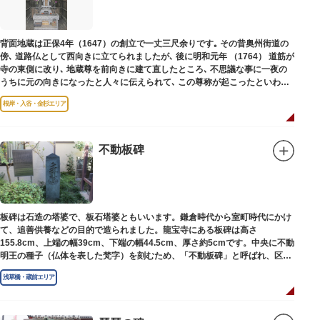
背面地蔵は正保4年（1647）の創立で一丈三尺余りです｡ その昔奥州街道の
傍､ 道路仏として西向きに立てられましたが､ 後に明和元年 （1764） 道筋が
寺の東側に改り､ 地蔵尊を前向きに建て直したところ､ 不思議な事に一夜の
うちに元の向きになったと人々に伝えられて､ この尊称が起こったといわれ
ています｡薬王寺（やくおうじ）にあります。
根岸・入谷・金杉エリア
不動板碑
板碑は石造の塔婆で、板石塔婆ともいいます。鎌倉時代から室町時代にかけ
て、追善供養などの目的で造られました。龍宝寺にある板碑は高さ
155.8cm、上端の幅39cm、下端の幅44.5cm、厚さ約5cmです。中央に不動
明王の種子（仏体を表した梵字）を刻むため、「不動板碑」と呼ばれ、区内
現存の板碑を代表するもののひとつです。
浅草橋・蔵前エリア