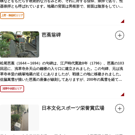
穣などをもたらす呪術的な力をみとめ、それに対する信仰、崇拝であり、性
器崇拝とも呼ばれています。地蔵の背面は男根形で、前面は陰形をしていま
す。
上野・御徒町エリア
芭蕉翁碑
松尾芭蕉（1644～1694）の句碑は、江戸時代寛政8年（1796）、芭蕉の103
回忌に、浅草寺弁天山の鐘楼の入り口に建立されました。この句碑、元は浅
草寺本堂の銭塚地蔵の近くにありましたが、戦後この地に移建されました。
佐脇嵩雪が描いた芭蕉の座像が線刻してありますが、200年の風雪を経て、
碑石も欠損し、碑面の判読も困難となっています。
浅草中央部エリア
日本文化スポーツ栄誉賞広場