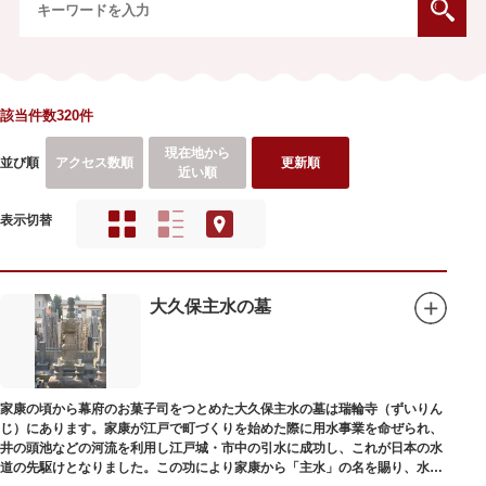
該当件数320件
現在地から
並び順
アクセス数順
更新順
近い順
表示切替
大久保主水の墓
家康の頃から幕府のお菓子司をつとめた大久保主水の墓は瑞輪寺（ずいりん
じ）にあります。家康が江戸で町づくりを始めた際に用水事業を命ぜられ、
井の頭池などの河流を利用し江戸城・市中の引水に成功し、これが日本の水
道の先駆けとなりました。この功により家康から「主水」の名を賜り、水は