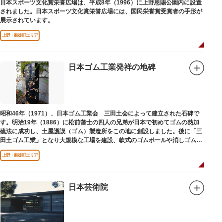
日本スポーツ文化賞栄誉広場は、平成8年（1996）に上野恩賜公園内に設置
されました。日本スポーツ文化賞栄誉広場には、国民栄誉賞受賞者の手形が
展示されています。
上野・御徒町エリア
日本ゴム工業発祥の地碑
昭和46年（1971）、日本ゴム工業会 三田土会によって建立された石碑で
す。明治19年（1886）に松前藩士の四人の兄弟が日本で初めてゴムの熱加
硫法に成功し、土屋護謨（ゴム）製造所をこの地に創設しました。後に「三
田土ゴム工業」となり大規模な工場を建設、軟式のゴムボールや消しゴムな
ど新しいゴム製品を次々に開発しました。
上野・御徒町エリア
日本芸術院