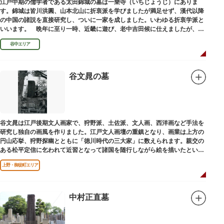
江戸中期の儒学者である太田錦城の墓は一乗寺（いちじょうじ）にありま
す。錦城は皆川洪圓、山本北山に折衷派を学びましたが満足せず、漢代以降
の中国の諸説を直接研究し、ついに一家を成しました。いわゆる折衷学派と
いいます。 晩年に至り一時、近畿に遊び、老中吉田候に仕えましたが、前
田家に賓使としてまぬかれ、三百石を給せられました。
谷中エリア
谷文晁の墓
谷文晁は江戸後期文人画家で、狩野派、土佐派、文人画、西洋画など手法を
研究し独自の画風を作りました。江戸文人画壇の重鎮となり、画業は上方の
円山応挙、狩野探幽とともに「徳川時代の三大家」に数えられます。親交の
ある松平定信に乞われて近習となって諸国を随行しながら絵を描いたといわ
れています。お墓は源空寺（げんくうじ）にあります。
上野・御徒町エリア
中村正直墓