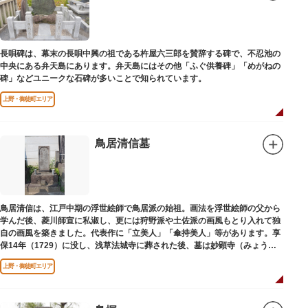
長唄碑は、幕末の長唄中興の祖である杵屋六三郎を賛辞する碑で、不忍池の
中央にある弁天島にあります。弁天島にはその他「ふぐ供養碑」「めがねの
碑」などユニークな石碑が多いことで知られています。
上野・御徒町エリア
鳥居清信墓
鳥居清信は、江戸中期の浮世絵師で鳥居派の始祖。画法を浮世絵師の父から
学んだ後、菱川師宣に私淑し、更には狩野派や土佐派の画風もとり入れて独
自の画風を築きました。代表作に「立美人」「傘持美人」等があります。享
保14年（1729）に没し、浅草法城寺に葬された後、墓は妙顕寺（みょうけ
んじ）に移されました。
上野・御徒町エリア