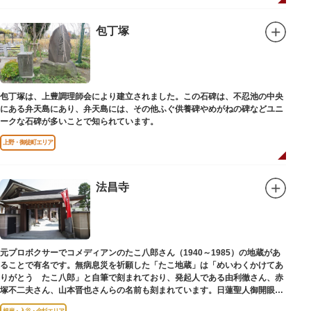
包丁塚
包丁塚は、上豊調理師会により建立されました。この石碑は、不忍池の中央
にある弁天島にあり、弁天島には、その他ふぐ供養碑やめがねの碑などユニ
ークな石碑が多いことで知られています。
上野・御徒町エリア
法昌寺
元プロボクサーでコメディアンのたこ八郎さん（1940～1985）の地蔵があ
ることで有名です。無病息災を祈願した「たこ地蔵」は「めいわくかけてあ
りがとう たこ八郎」と自筆で刻まれており、発起人である由利徹さん、赤
塚不二夫さん、山本晋也さんらの名前も刻まれています。日蓮聖人御開眼の
毘沙門天を奉安しています。
根岸・入谷・金杉エリア