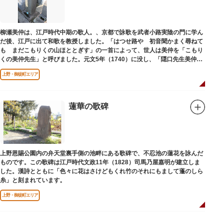
柳瀬美仲は、江戸時代中期の歌人。、京都で詠歌を武者小路実陰の門に学ん
だ後、江戸に出て和歌を教授しました。「はつせ路や 初音聞かまく尋ねて
も まだこもりくの山ほととぎす」の一首によって、世人は美仲を「こもり
くの美仲先生」と呼びました。元文5年（1740）に没し、「隠口先生美仲甫
之墓」と刻まれた墓が教證寺（きょうしょうじ）にあります。
上野・御徒町エリア
蓮華の歌碑
上野恩賜公園内の弁天堂裏手側の池畔にある歌碑で、不忍池の蓮花を詠んだ
ものです。この歌碑は江戸時代文政11年（1828）司馬乃屋嘉明が建立しま
した。漢詩とともに「色々に花はさけどもくれ竹のそれにもまして蓬のしら
糸」と刻まれています。
上野・御徒町エリア