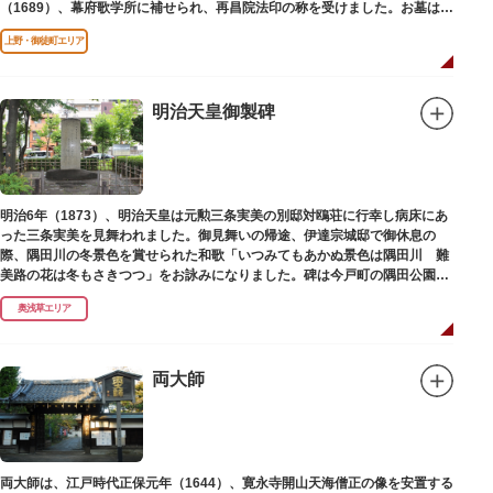
（1689）、幕府歌学所に補せられ、再昌院法印の称を受けました。お墓は正
慶寺（しょうけいじ）にあります。
上野・御徒町エリア
明治天皇御製碑
明治6年（1873）、明治天皇は元勲三条実美の別邸対鴎荘に行幸し病床にあ
った三条実美を見舞われました。御見舞いの帰途、伊達宗城邸で御休息の
際、隅田川の冬景色を賞せられた和歌「いつみてもあかぬ景色は隅田川 難
美路の花は冬もさきつつ」をお詠みになりました。碑は今戸町の隅田公園内
にあります。
奥浅草エリア
両大師
両大師は、江戸時代正保元年（1644）、寛永寺開山天海僧正の像を安置する