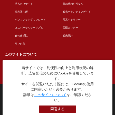
法人向けサイト
緊急時のお役立ち
観光案内所
観光ボランティアガイド
パンフレットダウンロード
写真ギャラリー
ユニバーサルツーリズム
習慣とマナー
食の多様性
観光統計
リンク集
このサイトについて
当サイトでは、利便性の向上と利用状況の解
このサイトについて
広告掲載について
析、広告配信のためにCookieを使用していま
お問い合わせ
す。
サイトを閲覧いただく際には、Cookieの使用
に同意いただく必要があります。
台東区役所観光課
詳細は
このサイトについて
をご確認くださ
〒110-8615 東京都台東区東上野4丁目5番6号
い。
TEL：03-5246-1151
（平日8:30〜17:15 土日祝休み）
同意する
本WEBサイトに掲就されている全データについて無断転載・引用を禁じます。