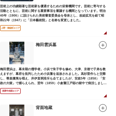
芸術上の功績顕著な芸術家を優遇するための栄誉機関です。芸術に寄与する
活動とともに、芸術に関する重要事項を審議する機関となっています。明治
40年（1906）に設けられた美術審査委員会を母体とし、改組拡充を経て昭
和22年（1947）に「日本藝術院」と名称を変更しました。
上野・御徒町エリア
梅田雲浜墓
梅田雲浜は、幕末期の儒学者。小浜で朱子学を修め、大津、京都で子弟を教
えますが、幕府を批判したため小浜藩を追放されました。高杉晋作らと交際
し、尊皇攘夷を唱え、井伊直弼排斥も企てましたが、安政5年（1858）「安
政の大獄」で捕らえられ、翌年（1859）小倉藩江戸邸の獄中で病没しまし
た。お墓は海禅寺（かいぜんじ）にあります。
浅草中央部エリア
背面地蔵