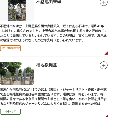
不忍池由来碑
不忍池由来碑は、上野恩賜公園の弁財天入口近くにある石碑で、昭和41年
（1966）に建立されました。上野台地と本郷台地の間を忍ヶ丘と呼ばれてい
たことに由来しているといわれています。この地域は、古くは海で、海岸線
の後退で沼のようになったのは平安時代といわれています。
上野・御徒町エリア
福地桜痴墓
幕末から明治時代にかけての武士（幕臣）・ジャーナリスト・作家・劇作家
である福地桜痴の墓は谷中霊園にあります。通称は源一郎といいます。毎日
新聞の前身である東京日々新聞の主筆として筆を奮い、初めて社説を採用す
るなど明治時代のジャーナリズムに大きく貢献し、新聞界を去った後は、文
学者として活躍しました。
谷中エリア