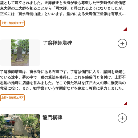
堂として建立されました。天海僧正と天海が最も尊敬した平安時代の高僧慈
恵大師の二大師を祀ることから「両大師」と呼ばれるようになりましたが、
正式には「寛永寺開山堂」といいます。堂内にある天海僧正坐像は有形文化
財に指定されています。
上野・御徒町エリア
了翁禅師塔碑
了翁禅師塔碑は、寛永寺にある石碑です。了翁は僧門に入り、諸国を巡錫し
ている途中、夢の中で一種の筆法を修得し、これを錦袋円と名付け、上野不
忍池の池畔に店舗を営みました。そこで得た私財を江戸大火の際に罹災民の
救済に投じ、また、勧学寮という学問所などを建立し教育に尽力しました。
上野・御徒町エリア
龍門橋碑