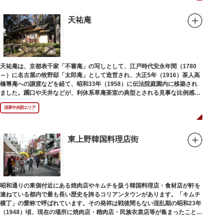
天祐庵
天祐庵は、京都表千家「不審庵」の写しとして、江戸時代安永年間（1780
～）に名古屋の牧野邸「太郎庵」として造営され、大正5年（1916）茶人高
橋箒庵への譲渡などを経て、昭和33年（1958）に伝法院庭園内に移築され
ました。躙口や天井などが、利休系草庵茶室の典型とされる見事な比例感を
醸し出しています。
浅草中央部エリア
東上野韓国料理店街
昭和通りの東側付近にある焼肉店やキムチを扱う韓国料理店・食材店が軒を
連ねている都内で最も長い歴史を誇るコリアンタウンがあります。「キムチ
横丁」の愛称で呼ばれています。その発祥は戦後間もない混乱期の昭和23年
（1948）頃、現在の場所に焼肉店・精肉店・民族衣裳店等が集まったことに