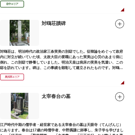
濁らざるを尊しとして「もんと」と読むようになったといわれます。
谷中エリア
対鴎荘蹟碑
対鴎荘は、明治時代の政治家三条実美の別邸でした。征韓論をめぐって政府
内に対立が続いていた頃、太政大臣の要職にあった実美は心労のあまり病に
倒れ、この別邸で静養していました。明治天皇は病床の実美を気遣い、この
邸を訪れています。碑は、この事績を顕彰して建立されたものです。対鴎荘
は、多摩市連光寺に移築されました。
奥浅草エリア
太宰春台の墓
江戸時代中期の儒学者・経世家である太宰春台の墓は天眼寺（てんげんじ）
にあります。春台は17歳の時儒学者、中野撝謙に師事し、朱子学を学びまし