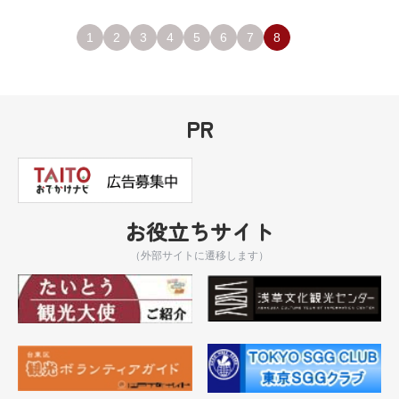
1
2
3
4
5
6
7
8
PR
お役立ちサイト
（外部サイトに遷移します）