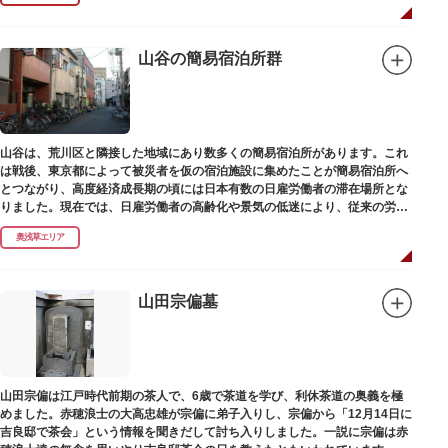
山谷の簡易宿泊所群
山谷は、荒川区と隣接した地域にあり数多くの簡易宿泊所があります。これ
は戦後、東京都によって被災者を仮の宿泊施設に集めたことが簡易宿泊所へ
とつながり、高度経済成長期の頃には日本有数の日雇労働者の滞在場所とな
りました。現在では、日雇労働者の高齢化や景気の低迷により、従来の労働
者に代わって、外国人の利用が増えています。
奥浅草エリア
山田宗偏墓
山田宗偏は江戸時代前期の茶人で、6歳で茶道を学び、利休茶道の奥義を極
めました。赤穂浪士の大高忠雄が宗偏に弟子入りし、宗偏から「12月14日に
吉良邸で茶会」という情報を聞きだして討ち入りしました。一説に宗偏は赤