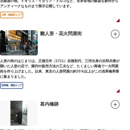
京銀器の他、イギリス・イタリア・トルコなど、世界各地の銀器を新作から
アンティークなものまで展示公開しています。
上野・御徒町エリア
雛人形・花火問屋街
人形の街のはじまりは、正徳元年（1711）吉徳初代、三河出身の次郎兵衛が
開いた人形の店で、陳列や販売方法の工夫など、たくましい商魂で一大問屋
街を作り上げました。以来、東京の人形問屋の約70％以上がこの浅草橋界隈
に集まりました。
浅草橋・蔵前エリア
甚内橋跡