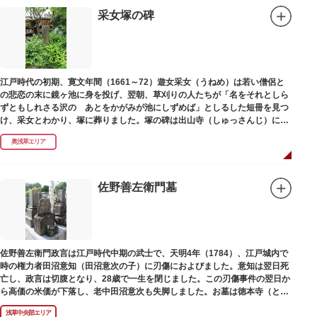
采女塚の碑
江戸時代の初期、寛文年間（1661～72）遊女采女（うねめ）は若い僧侶と
の悲恋の末に鏡ヶ池に身を投げ、翌朝、草刈りの人たちが「名をそれとしら
ずともしれさる沢の あとをかがみが池にしずめば」としるした短冊を見つ
け、采女とわかり、塚に葬りました。塚の碑は出山寺（しゅっさんじ）にあ
ります。
奥浅草エリア
佐野善左衛門墓
佐野善左衛門政言は江戸時代中期の武士で、天明4年（1784）、江戸城内で
時の権力者田沼意知（田沼意次の子）に刃傷におよびました。意知は翌日死
亡し、政言は切腹となり、28歳で一生を閉じました。この刃傷事件の翌日か
ら高価の米価が下落し、老中田沼意次も失脚しました。お墓は徳本寺（とく
ほんじ）境内にあります。
浅草中央部エリア