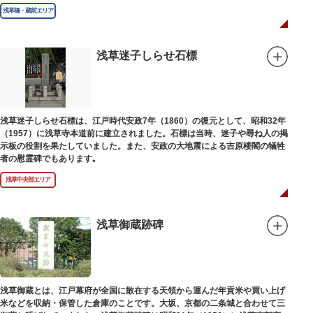
庫」の朱印が押されています。
浅草橋・蔵前エリア
浅草迷子しらせ石標
浅草迷子しらせ石標は、江戸時代安政7年（1860）の復元として、昭和32年
（1957）に浅草寺本道前に建立されました。石標は当時、迷子や尋ね人の掲
示板の役割を果たしていました。また、安政の大地震による吉原楼閣の犠牲
者の慰霊碑でもあります｡
浅草中央部エリア
浅草御蔵跡碑
浅草御蔵とは、江戸幕府が全国に散在する天領から運んだ年貢米や買い上げ
米などを収納・保管した倉庫のことです。大坂、京都の二条城と合わせて三