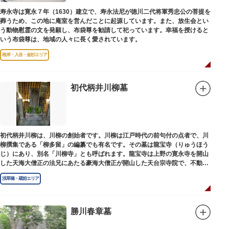
寿永寺は寛永７年（1630）建立で、寿永法尼が徳川二代将軍秀忠公の菩提を
葬うため、この地に庵室を営んだことに起源しています。また、放生会とい
う動物慰霊の文を発願し、布袋尊を勧請して祀っています。幸福を授けると
いう布袋尊は、地域の人々に長く愛されています。
根岸・入谷・金杉エリア
初代柄井川柳墓
初代柄井川柳は、川柳の創始者です。川柳は江戸時代の前句付の点者で、川
柳撰集である「柳多留」の編纂でも有名です。その墓は龍宝寺（りゅうほう
じ）にあり、別名「川柳寺」とも呼ばれます。龍宝寺は上野の寛永寺を開山
した天海大僧正の法兄にあたる豪海大僧正が開山した天台宗寺院で、不動明
王の梵字を刻んだ板碑が境内に残っています。
浅草橋・蔵前エリア
勝川春章墓