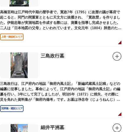
高橋至時は江戸時代中期の暦学者で、寛政7年（1795）に改暦の議が幕府で
起こると、同門の間重富とともに天文方に抜擢され、「寛政歴」を作りまし
た。伊能忠敬が実測地図を作成する際には、測量を指導し完成させました。
二人は「日本地図の父母」といわれています。文化元年（1804）肺患のため
没しました。お墓は源空寺（げんくうじ）にあります。
上野・御徒町エリア
三島政行墓
三島政行は、江戸府内の地誌「御府内風土記」「新編武蔵風土記稿」などの
編纂に従事しました。幕命によって、江戸府内の地誌「御府内風土記」の編
纂を行い、3年にして完了しましたが、明治5年（1872）に焼失、その際に
災を免れた資料集が「御府内備考」です。お墓は浄念寺（じょうねんじ）境
内にあります。
浅草橋・蔵前エリア
細井平洲墓