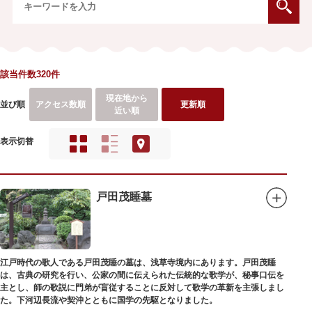
該当件数320件
現在地から
並び順
アクセス数順
更新順
近い順
表示切替
戸田茂睡墓
江戸時代の歌人である戸田茂睡の墓は、浅草寺境内にあります。戸田茂睡
は、古典の研究を行い、公家の間に伝えられた伝統的な歌学が、秘事口伝を
主とし、師の歌説に門弟が盲従することに反対して歌学の革新を主張しまし
た。下河辺長流や契沖とともに国学の先駆となりました。