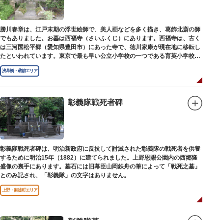
勝川春章は、江戸末期の浮世絵師で、美人画などを多く描き、葛飾北斎の師
でもありました。お墓は西福寺（さいふくじ）にあります。西福寺は、古く
は三河国松平郷（愛知県豊田市）にあった寺で、徳川家康が現在地に移転し
たといわれています。東京で最も早い公立小学校の一つである育英小学校の
発祥の地としても知られています。
浅草橋・蔵前エリア
彰義隊戦死者碑
彰義隊戦死者碑は、明治新政府に反抗して討滅された彰義隊の戦死者を供養
するために明治15年（1882）に建てられました。上野恩賜公園内の西郷隆
盛像の裏手にあります。墓石には旧幕臣山岡鉄舟の筆によって「戦死之墓」
とのみ記され、「彰義隊」の文字はありません。
上野・御徒町エリア