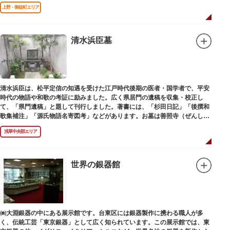
上野・御徒町エリア
清水浜臣墓
清水浜臣は、松平定信の知遇を受けた江戸時代後期の医者・国学者で、平安
時代の物語や和歌の考証に励みました。広く県居門の遺稿を収集・校正し
て、「県門遺稿」と題して刊行しました。著書には、「杉田日記」「後撰和
歌集補注」「源氏物語名寄図考」などがあります。お墓は善照寺（ぜんしょ
うじ）境内にあります。
浅草中央部エリア
世界の銀器館
㈱大淵銀器の中にある展示館です。台東区には銀器製作に携わる職人が多
く、伝統工芸「東京銀器」として広く知られています。この展示館では、東