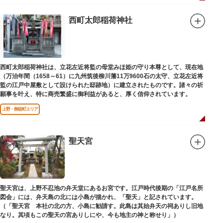
西町太郎稲荷神社
西町太郎稲荷神社は、立花左近将監の母堂みほ姫の守り本尊として、現在地
（万治年間（1658～61）に九州筑後柳川藩11万9600石の太守、立花左近将
監の江戸中屋敷として設けられた邸跡地）に建立されたものです。諸々の祈
願事を叶え、特に商売繁盛に御利益があると、厚く信仰されています。
上野・御徒町エリア
聖天宮
聖天宮は、上野不忍池の弁天堂にあるお宮です。江戸時代後期の「江戸名所
図会」には、弁天島の北には小島が描かれ、「聖天」と記されています。
（「聖天宮 本社の北の方、小島に勧請す。此島は其始弁天の祠ありし旧地
なり。其頃もこの聖天の宮ありしにや、今も地主の神と称せり」）