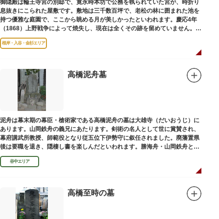
御隠殿は輪王寺宮の別邸で、寛永時本坊で公務を執られていた宮が、時折り
息抜きにこられた屋敷です。敷地は三千数百坪で、老松の林に囲まれた池を
持つ優雅な庭園で、ここから眺める月が美しかったといわれます。慶応4年
（1868）上野戦争によって焼失し、現在は全くその跡を留めていません。根
岸薬師堂（ねぎしやくしどう）にあります。
根岸・入谷・金杉エリア
高橋泥舟墓
泥舟は幕末期の幕臣・槍術家である高橋泥舟の墓は大雄寺（だいおうじ）に
あります。山岡鉄舟の義兄にあたります。剣術の名人として世に賞賛され、
幕府講武所教授、師範役となり従五位下伊勢守に叙任されました。廃藩置県
後は要職を退き、隠棲し書を楽しんだといわれます。勝海舟・山岡鉄舟と共
に幕末の三舟といわれています。
谷中エリア
高橋至時の墓