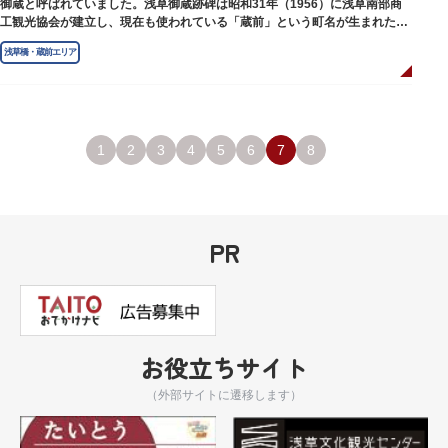
御蔵と呼ばれていました。浅草御蔵跡碑は昭和31年（1956）に浅草南部商
工観光協会が建立し、現在も使われている「蔵前」という町名が生まれたの
は昭和9年（1934）のことです。
浅草橋・蔵前エリア
1
2
3
4
5
6
7
8
PR
お役立ちサイト
（外部サイトに遷移します）