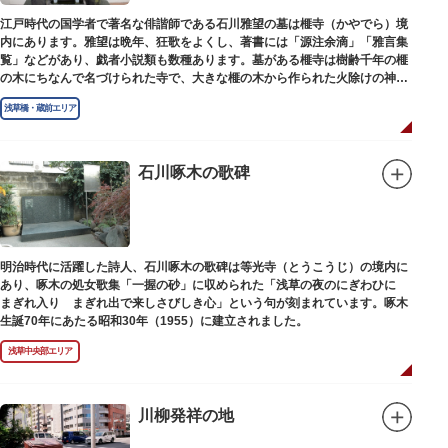
江戸時代の国学者で著名な俳諧師である石川雅望の墓は榧寺（かやでら）境
内にあります。雅望は晩年、狂歌をよくし、著書には「源注余滴」「雅言集
覧」などがあり、戯者小説類も数種あります。墓がある榧寺は樹齢千年の榧
の木にちなんで名づけられた寺で、大きな榧の木から作られた火除けの神、
秋葉権現で知られています。
浅草橋・蔵前エリア
石川啄木の歌碑
明治時代に活躍した詩人、石川啄木の歌碑は等光寺（とうこうじ）の境内に
あり、啄木の処女歌集「一握の砂」に収められた「浅草の夜のにぎわひに
まぎれ入り まぎれ出で来しさびしき心」という句が刻まれています。啄木
生誕70年にあたる昭和30年（1955）に建立されました。
浅草中央部エリア
川柳発祥の地