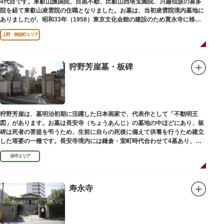
4代目です。東叡山護国院、目黒不動、比叡山西塔宝園院、川越仙波の喜多
院を経て東叡山凌雲院の住職となりました。お墓は、当初凌雲院境内墓地に
ありましたが、昭和33年（1958）東京文化会館の建設のため寛永寺に移築
されました。
上野・御徒町エリア
狩野芳崖墓・板碑
狩野芳崖は、墓明治初期に活躍した日本画家で、代表作として「不動明王
図」があります。お墓は長安寺（ちょうあんじ）の墓地の中ほどにあり、板
碑は死者の菩提を弔うため、生前に自らの死後に備えて供養を行うため建立
した塔婆の一種です。長安寺境内には鎌倉・室町時代合わせて4基あり、
「長安寺板碑」として台東区の有形文化財に指定されています。
谷中エリア
寿永寺