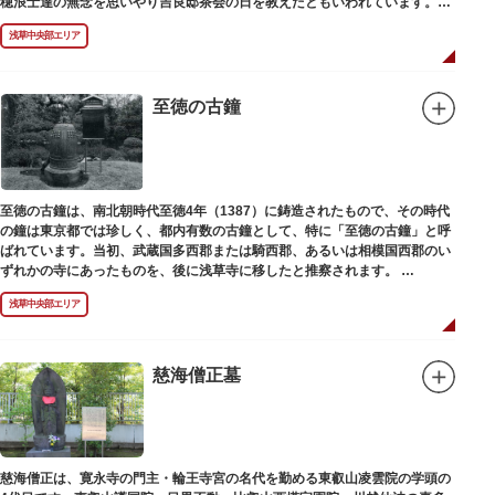
穂浪士達の無念を思いやり吉良邸茶会の日を教えたともいわれています。お
墓は願竜寺（がんりゅうじ）境内にあります。
浅草中央部エリア
至徳の古鐘
至徳の古鐘は、南北朝時代至徳4年（1387）に鋳造されたもので、その時代
の鐘は東京都では珍しく、都内有数の古鐘として、特に「至徳の古鐘」と呼
ばれています。当初、武蔵国多西郡または騎西郡、あるいは相模国西郡のい
ずれかの寺にあったものを、後に浅草寺に移したと推察されます。
現在は、五重塔北側の絵馬堂内に保管されています。絵馬堂は通常非公開と
浅草中央部エリア
なっていますが、不定期で行われる「伝法院庭園拝観と絵馬展」が開催され
る際は、展示されている至徳の古鐘を見ることができます。
慈海僧正墓
慈海僧正は、寛永寺の門主・輪王寺宮の名代を勤める東叡山凌雲院の学頭の