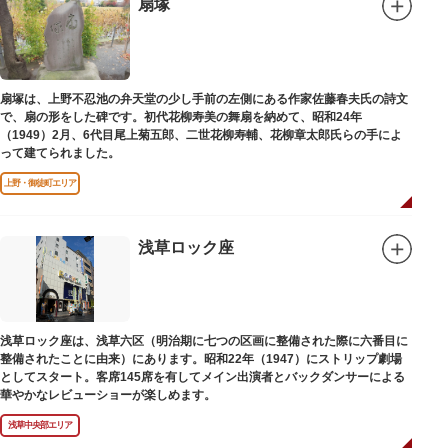
扇塚
扇塚は、上野不忍池の弁天堂の少し手前の左側にある作家佐藤春夫氏の詩文
で、扇の形をした碑です。初代花柳寿美の舞扇を納めて、昭和24年
（1949）2月、6代目尾上菊五郎、二世花柳寿輔、花柳章太郎氏らの手によ
って建てられました。
上野・御徒町エリア
浅草ロック座
浅草ロック座は、浅草六区（明治期に七つの区画に整備された際に六番目に
整備されたことに由来）にあります。昭和22年（1947）にストリップ劇場
としてスタート。客席145席を有してメイン出演者とバックダンサーによる
華やかなレビューショーが楽しめます。
浅草中央部エリア