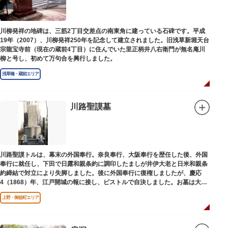
川柳発祥の地碑は、三筋2丁目交差点の南東角に建っている石碑です。平成
19年（2007）、川柳発祥250年を記念して建立されました。旧浅草新堀天台
宗龍宝寺前（現在の蔵前4丁目）に住んでいた里正柄井八右衛門が無名庵川
柳と号し、初めて万句合を興行しました。
浅草橋・蔵前エリア
川路聖謨墓
川路聖謨トルは、幕末の外国奉行。奈良奉行、大阪奉行を歴任した後、外国
奉行に就任し、下田で日露和親条約に調印したましが井伊大老と日米和親条
約締結で対立により失脚しました。後に外国奉行に復権しましたが、慶応
4（1868）年、江戸開城の報に接し、ピストルで自決しました。お墓は大正
寺（たいしょうじ）にあります。
上野・御徒町エリア