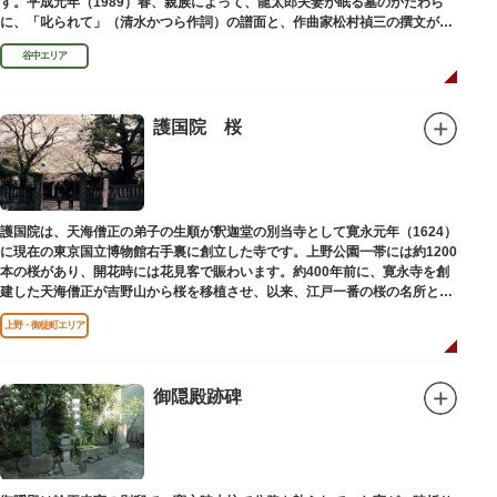
す。平成元年（1989）春、親族によって、龍太郎夫妻が眠る墓のかたわら
に、「叱られて」（清水かつら作詞）の譜面と、作曲家松村禎三の撰文が浮
き彫りされる碑が建立されました。
谷中エリア
護国院 桜
護国院は、天海僧正の弟子の生順が釈迦堂の別当寺として寛永元年（1624）
に現在の東京国立博物館右手裏に創立した寺です。上野公園一帯には約1200
本の桜があり、開花時には花見客で賑わいます。約400年前に、寛永寺を創
建した天海僧正が吉野山から桜を移植させ、以来、江戸一番の桜の名所とし
て今日に及んでいます。
上野・御徒町エリア
御隠殿跡碑