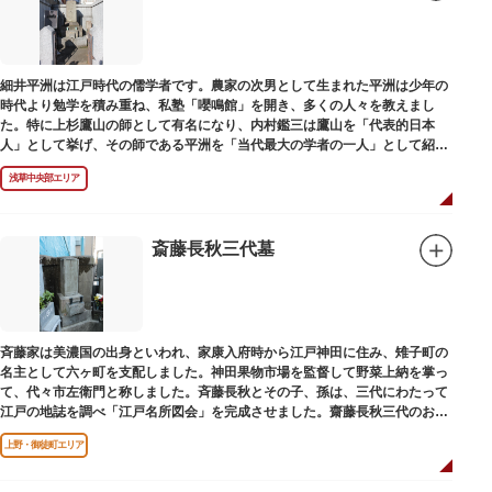
細井平洲は江戸時代の儒学者です。農家の次男として生まれた平洲は少年の
時代より勉学を積み重ね、私塾「嚶鳴館」を開き、多くの人々を教えまし
た。特に上杉鷹山の師として有名になり、内村鑑三は鷹山を「代表的日本
人」として挙げ、その師である平洲を「当代最大の学者の一人」として紹介
しています。お墓は天嶽院（てんがくいん）境内にあります。
浅草中央部エリア
斎藤長秋三代墓
斉藤家は美濃国の出身といわれ、家康入府時から江戸神田に住み、雉子町の
名主として六ヶ町を支配しました。神田果物市場を監督して野菜上納を掌っ
て、代々市左衛門と称しました。斉藤長秋とその子、孫は、三代にわたって
江戸の地誌を調べ「江戸名所図会」を完成させました。齋藤長秋三代のお墓
は法善寺（ほうぜんじ）にあります。
上野・御徒町エリア