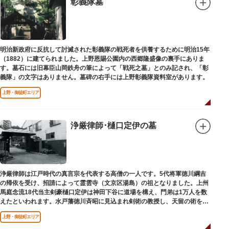
彰義隊墓
明治新政府に反抗して討滅された彰義隊の戦死者を供養するために明治15年
（1882）に建てられました。上野恩賜公園内の西郷隆盛像の裏手にありま
す。墓石には旧幕臣山岡鉄舟の筆によって「戦死之墓」とのみ記され、「彰
義隊」の文字はありません。墓碑の右手には上野彰義隊資料室があります。
上野・御徒町エリア
浄厳律師･樋口定伊の墓
浄厳律師は江戸時代の真言宗を代表する高僧の一人です。5代将軍徳川綱吉
の帰依を受け、招請によって霊雲寺（文京区湯島）の祖となりました。上州
馬庭念流18代当主剣豪樋口定伊は神田下谷に道場を構え、門弟は1万人を数
えたといわれます。水戸藩徳川斉昭に見込まれ剣術の教授し、天留の術を創
案しました。お墓は妙極院（みょうごくいん）にあります。
上野・御徒町エリア