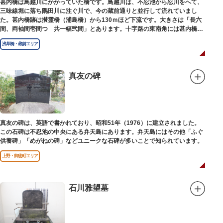
甚内橋は鳥越川にかかっていた橋です。鳥越川は、不忍池から忍川をへて、
三味線堀に落ち隅田川に注ぐ川で、今の蔵前通りと並行して流れていまし
た。甚内橋跡は攅霊橋（浦島橋）から130ｍほど下流です。大きさは「長六
間、両袖間壱間つゞ共一幅弐間」とあります。十字路の東南角には甚内橋跡
の石碑があります。
浅草橋・蔵前エリア
真友の碑
真友の碑は、英語で書かれており、昭和51年（1976）に建立されました。
この石碑は不忍池の中央にある弁天島にあります。弁天島にはその他「ふぐ
供養碑」「めがねの碑」などユニークな石碑が多いことで知られています。
上野・御徒町エリア
石川雅望墓