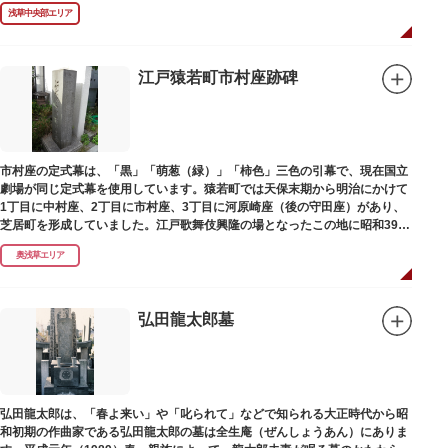
浅草中央部エリア
江戸猿若町市村座跡碑
市村座の定式幕は、「黒」「萌葱（緑）」「柿色」三色の引幕で、現在国立
劇場が同じ定式幕を使用しています。猿若町では天保末期から明治にかけて
1丁目に中村座、2丁目に市村座、3丁目に河原崎座（後の守田座）があり、
芝居町を形成していました。江戸歌舞伎興隆の場となったこの地に昭和39年
（1964）に跡碑が建てられました。
奥浅草エリア
弘田龍太郎墓
弘田龍太郎は、「春よ来い」や「叱られて」などで知られる大正時代から昭
和初期の作曲家である弘田龍太郎の墓は全生庵（ぜんしょうあん）にありま