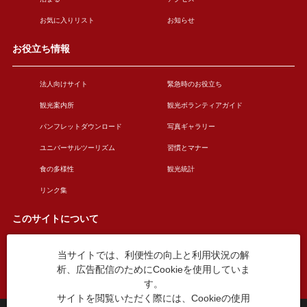
お気に入りリスト
お知らせ
お役立ち情報
法人向けサイト
緊急時のお役立ち
観光案内所
観光ボランティアガイド
パンフレットダウンロード
写真ギャラリー
ユニバーサルツーリズム
習慣とマナー
食の多様性
観光統計
リンク集
このサイトについて
当サイトでは、利便性の向上と利用状況の解
このサイトについて
広告掲載について
析、広告配信のためにCookieを使用していま
お問い合わせ
す。
サイトを閲覧いただく際には、Cookieの使用