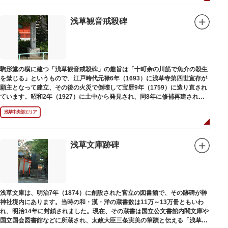
浅草観音戒殺碑
駒形堂の横に建つ「浅草観音戒殺碑」の趣旨は「十町余の川筋で魚介の殺生
を禁じる」というもので、江戸時代元禄6年（1693）に浅草寺第四世宣存が
願主となって建立、その後の火災で倒壊して宝歴9年（1759）に造り直され
ています。昭和2年（1927）に土中から発見され、同8年に修補再建された
碑がどちらのものであるかは不明です。
浅草中央部エリア
浅草文庫跡碑
浅草文庫は、明治7年（1874）に創設された官立の図書館で、その跡碑が榊
神社境内にあります。当時の和・漢・洋の蔵書数は11万～13万冊ともいわ
れ、明治14年に封鎖されました。現在、その蔵書は国立公文書館内閣文庫や
国立国会図書館などに所蔵され、太政大臣三条実美の筆蹟と伝える「浅草文