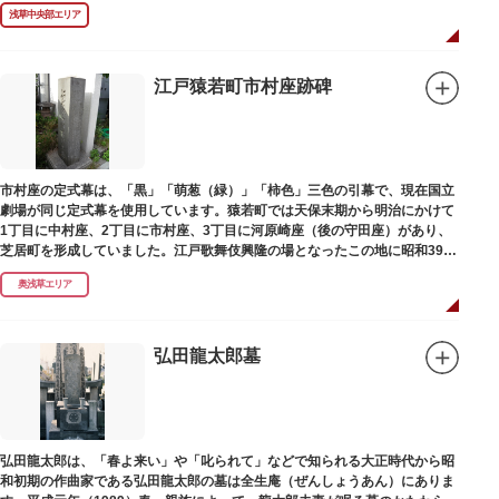
浅草中央部エリア
江戸猿若町市村座跡碑
市村座の定式幕は、「黒」「萌葱（緑）」「柿色」三色の引幕で、現在国立
劇場が同じ定式幕を使用しています。猿若町では天保末期から明治にかけて
1丁目に中村座、2丁目に市村座、3丁目に河原崎座（後の守田座）があり、
芝居町を形成していました。江戸歌舞伎興隆の場となったこの地に昭和39年
（1964）に跡碑が建てられました。
奥浅草エリア
弘田龍太郎墓
弘田龍太郎は、「春よ来い」や「叱られて」などで知られる大正時代から昭
和初期の作曲家である弘田龍太郎の墓は全生庵（ぜんしょうあん）にありま