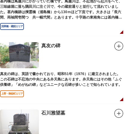
甚内橋は鳥越川にかかっていた橋です。鳥越川は、不忍池から忍川をへて、
三味線堀に落ち隅田川に注ぐ川で、今の蔵前通りと並行して流れていまし
た。甚内橋跡は攅霊橋（浦島橋）から130ｍほど下流です。大きさは「長六
間、両袖間壱間つゞ共一幅弐間」とあります。十字路の東南角には甚内橋跡
の石碑があります。
浅草橋・蔵前エリア
真友の碑
真友の碑は、英語で書かれており、昭和51年（1976）に建立されました。
この石碑は不忍池の中央にある弁天島にあります。弁天島にはその他「ふぐ
供養碑」「めがねの碑」などユニークな石碑が多いことで知られています。
上野・御徒町エリア
石川雅望墓