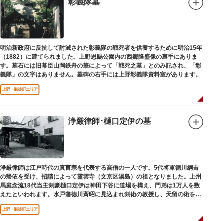
彰義隊墓
明治新政府に反抗して討滅された彰義隊の戦死者を供養するために明治15年
（1882）に建てられました。上野恩賜公園内の西郷隆盛像の裏手にありま
す。墓石には旧幕臣山岡鉄舟の筆によって「戦死之墓」とのみ記され、「彰
義隊」の文字はありません。墓碑の右手には上野彰義隊資料室があります。
上野・御徒町エリア
浄厳律師･樋口定伊の墓
浄厳律師は江戸時代の真言宗を代表する高僧の一人です。5代将軍徳川綱吉
の帰依を受け、招請によって霊雲寺（文京区湯島）の祖となりました。上州
馬庭念流18代当主剣豪樋口定伊は神田下谷に道場を構え、門弟は1万人を数
えたといわれます。水戸藩徳川斉昭に見込まれ剣術の教授し、天留の術を創
案しました。お墓は妙極院（みょうごくいん）にあります。
上野・御徒町エリア