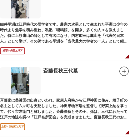
細井平洲は江戸時代の儒学者です。農家の次男として生まれた平洲は少年の
時代より勉学を積み重ね、私塾「嚶鳴館」を開き、多くの人々を教えまし
た。特に上杉鷹山の師として有名になり、内村鑑三は鷹山を「代表的日本
人」として挙げ、その師である平洲を「当代最大の学者の一人」として紹介
しています。お墓は天嶽院（てんがくいん）境内にあります。
浅草中央部エリア
斎藤長秋三代墓
斉藤家は美濃国の出身といわれ、家康入府時から江戸神田に住み、雉子町の
名主として六ヶ町を支配しました。神田果物市場を監督して野菜上納を掌っ
て、代々市左衛門と称しました。斉藤長秋とその子、孫は、三代にわたって
江戸の地誌を調べ「江戸名所図会」を完成させました。齋藤長秋三代のお墓
は法善寺（ほうぜんじ）にあります。
上野・御徒町エリア