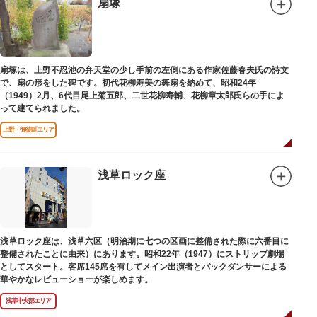
扇塚
扇塚は、上野不忍池の弁天堂の少し手前の左側にある作家佐藤春夫氏の詩文
で、扇の形をした碑です。初代花柳寿美の舞扇を納めて、昭和24年
（1949）2月、6代目尾上菊五郎、二世花柳寿輔、花柳章太郎氏らの手によ
って建てられました。
上野・御徒町エリア
浅草ロック座
浅草ロック座は、浅草六区（明治期に七つの区画に整備された際に六番目に
整備されたことに由来）にあります。昭和22年（1947）にストリップ劇場
としてスタート。客席145席を有してメイン出演者とバックダンサーによる
華やかなレビューショーが楽しめます。
浅草中央部エリア