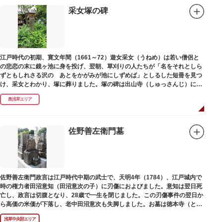
采女塚の碑
江戸時代の初期、寛文年間（1661～72）遊女采女（うねめ）は若い僧侶と
の悲恋の末に鏡ヶ池に身を投げ、翌朝、草刈りの人たちが「名をそれとしら
ずともしれさる沢の あとをかがみが池にしずめば」としるした短冊を見つ
け、采女とわかり、塚に葬りました。塚の碑は出山寺（しゅっさんじ）にあ
ります。
奥浅草エリア
佐野善左衛門墓
佐野善左衛門政言は江戸時代中期の武士で、天明4年（1784）、江戸城内で
時の権力者田沼意知（田沼意次の子）に刃傷におよびました。意知は翌日死
亡し、政言は切腹となり、28歳で一生を閉じました。この刃傷事件の翌日か
ら高価の米価が下落し、老中田沼意次も失脚しました。お墓は徳本寺（とく
ほんじ）境内にあります。
浅草中央部エリア