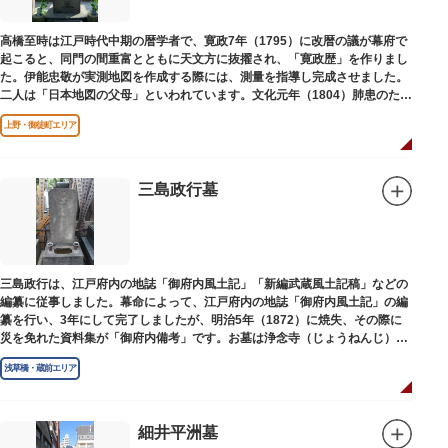
高橋至時は江戸時代中期の暦学者で、寛政7年（1795）に改暦の議が幕府で
起こると、同門の間重富とともに天文方に抜擢され、「寛政歴」を作りまし
た。伊能忠敬が実測地図を作成する際には、測量を指導し完成させました。
二人は「日本地図の父母」といわれています。文化元年（1804）肺患のため
没しました。お墓は源空寺（げんくうじ）にあります。
上野・御徒町エリア
三島政行墓
三島政行は、江戸府内の地誌「御府内風土記」「新編武蔵風土記稿」などの
編纂に従事しました。幕命によって、江戸府内の地誌「御府内風土記」の編
纂を行い、3年にして完了しましたが、明治5年（1872）に焼失、その際に
災を免れた資料集が「御府内備考」です。お墓は浄念寺（じょうねんじ）境
内にあります。
浅草橋・蔵前エリア
細井平洲墓