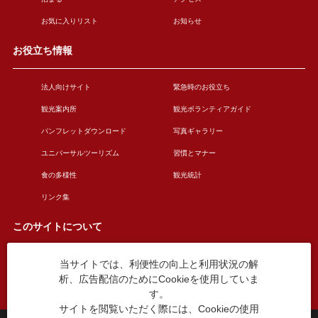
お気に入りリスト
お知らせ
お役立ち情報
法人向けサイト
緊急時のお役立ち
観光案内所
観光ボランティアガイド
パンフレットダウンロード
写真ギャラリー
ユニバーサルツーリズム
習慣とマナー
食の多様性
観光統計
リンク集
このサイトについて
当サイトでは、利便性の向上と利用状況の解
このサイトについて
広告掲載について
析、広告配信のためにCookieを使用していま
お問い合わせ
す。
サイトを閲覧いただく際には、Cookieの使用