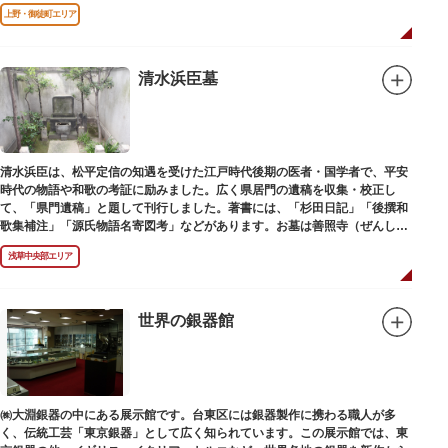
上野・御徒町エリア
清水浜臣墓
清水浜臣は、松平定信の知遇を受けた江戸時代後期の医者・国学者で、平安
時代の物語や和歌の考証に励みました。広く県居門の遺稿を収集・校正し
て、「県門遺稿」と題して刊行しました。著書には、「杉田日記」「後撰和
歌集補注」「源氏物語名寄図考」などがあります。お墓は善照寺（ぜんしょ
うじ）境内にあります。
浅草中央部エリア
世界の銀器館
㈱大淵銀器の中にある展示館です。台東区には銀器製作に携わる職人が多
く、伝統工芸「東京銀器」として広く知られています。この展示館では、東