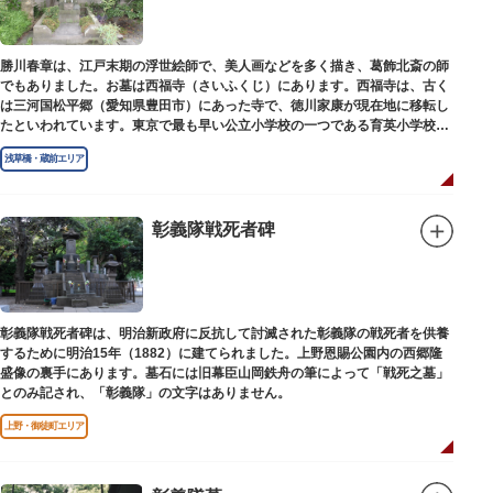
勝川春章は、江戸末期の浮世絵師で、美人画などを多く描き、葛飾北斎の師
でもありました。お墓は西福寺（さいふくじ）にあります。西福寺は、古く
は三河国松平郷（愛知県豊田市）にあった寺で、徳川家康が現在地に移転し
たといわれています。東京で最も早い公立小学校の一つである育英小学校の
発祥の地としても知られています。
浅草橋・蔵前エリア
彰義隊戦死者碑
彰義隊戦死者碑は、明治新政府に反抗して討滅された彰義隊の戦死者を供養
するために明治15年（1882）に建てられました。上野恩賜公園内の西郷隆
盛像の裏手にあります。墓石には旧幕臣山岡鉄舟の筆によって「戦死之墓」
とのみ記され、「彰義隊」の文字はありません。
上野・御徒町エリア