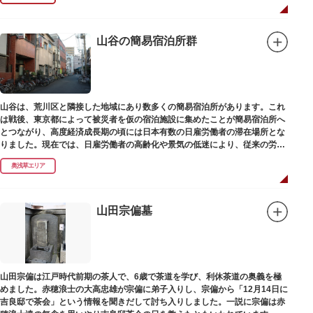
山谷の簡易宿泊所群
山谷は、荒川区と隣接した地域にあり数多くの簡易宿泊所があります。これ
は戦後、東京都によって被災者を仮の宿泊施設に集めたことが簡易宿泊所へ
とつながり、高度経済成長期の頃には日本有数の日雇労働者の滞在場所とな
りました。現在では、日雇労働者の高齢化や景気の低迷により、従来の労働
者に代わって、外国人の利用が増えています。
奥浅草エリア
山田宗偏墓
山田宗偏は江戸時代前期の茶人で、6歳で茶道を学び、利休茶道の奥義を極
めました。赤穂浪士の大高忠雄が宗偏に弟子入りし、宗偏から「12月14日に
吉良邸で茶会」という情報を聞きだして討ち入りしました。一説に宗偏は赤