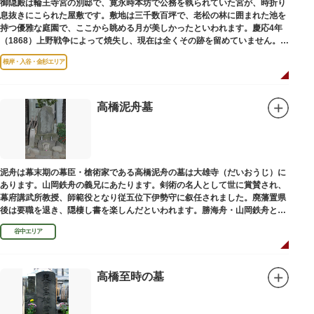
御隠殿は輪王寺宮の別邸で、寛永時本坊で公務を執られていた宮が、時折り
息抜きにこられた屋敷です。敷地は三千数百坪で、老松の林に囲まれた池を
持つ優雅な庭園で、ここから眺める月が美しかったといわれます。慶応4年
（1868）上野戦争によって焼失し、現在は全くその跡を留めていません。根
岸薬師堂（ねぎしやくしどう）にあります。
根岸・入谷・金杉エリア
高橋泥舟墓
泥舟は幕末期の幕臣・槍術家である高橋泥舟の墓は大雄寺（だいおうじ）に
あります。山岡鉄舟の義兄にあたります。剣術の名人として世に賞賛され、
幕府講武所教授、師範役となり従五位下伊勢守に叙任されました。廃藩置県
後は要職を退き、隠棲し書を楽しんだといわれます。勝海舟・山岡鉄舟と共
に幕末の三舟といわれています。
谷中エリア
高橋至時の墓