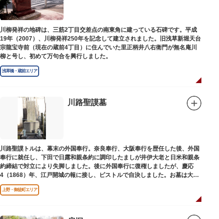
川柳発祥の地碑は、三筋2丁目交差点の南東角に建っている石碑です。平成
19年（2007）、川柳発祥250年を記念して建立されました。旧浅草新堀天台
宗龍宝寺前（現在の蔵前4丁目）に住んでいた里正柄井八右衛門が無名庵川
柳と号し、初めて万句合を興行しました。
浅草橋・蔵前エリア
川路聖謨墓
川路聖謨トルは、幕末の外国奉行。奈良奉行、大阪奉行を歴任した後、外国
奉行に就任し、下田で日露和親条約に調印したましが井伊大老と日米和親条
約締結で対立により失脚しました。後に外国奉行に復権しましたが、慶応
4（1868）年、江戸開城の報に接し、ピストルで自決しました。お墓は大正
寺（たいしょうじ）にあります。
上野・御徒町エリア