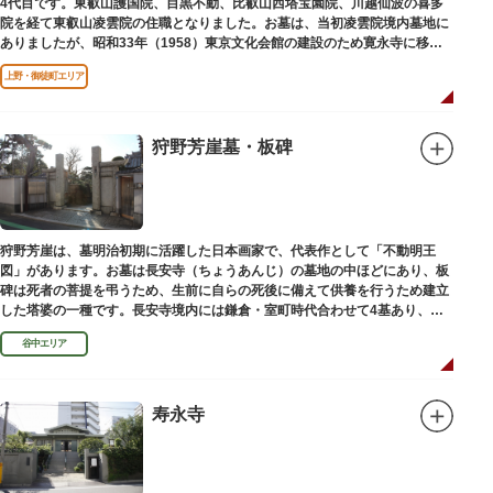
4代目です。東叡山護国院、目黒不動、比叡山西塔宝園院、川越仙波の喜多
院を経て東叡山凌雲院の住職となりました。お墓は、当初凌雲院境内墓地に
ありましたが、昭和33年（1958）東京文化会館の建設のため寛永寺に移築
されました。
上野・御徒町エリア
狩野芳崖墓・板碑
狩野芳崖は、墓明治初期に活躍した日本画家で、代表作として「不動明王
図」があります。お墓は長安寺（ちょうあんじ）の墓地の中ほどにあり、板
碑は死者の菩提を弔うため、生前に自らの死後に備えて供養を行うため建立
した塔婆の一種です。長安寺境内には鎌倉・室町時代合わせて4基あり、
「長安寺板碑」として台東区の有形文化財に指定されています。
谷中エリア
寿永寺