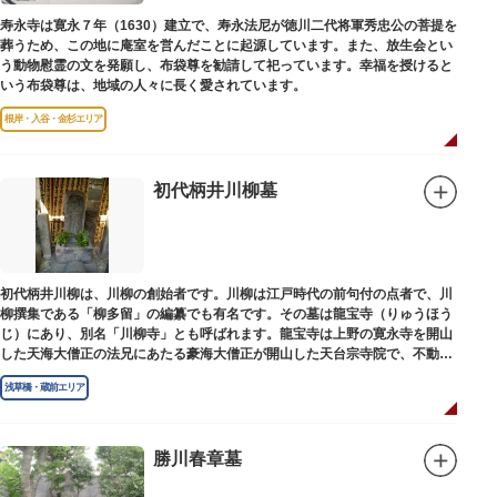
寿永寺は寛永７年（1630）建立で、寿永法尼が徳川二代将軍秀忠公の菩提を
葬うため、この地に庵室を営んだことに起源しています。また、放生会とい
う動物慰霊の文を発願し、布袋尊を勧請して祀っています。幸福を授けると
いう布袋尊は、地域の人々に長く愛されています。
根岸・入谷・金杉エリア
初代柄井川柳墓
初代柄井川柳は、川柳の創始者です。川柳は江戸時代の前句付の点者で、川
柳撰集である「柳多留」の編纂でも有名です。その墓は龍宝寺（りゅうほう
じ）にあり、別名「川柳寺」とも呼ばれます。龍宝寺は上野の寛永寺を開山
した天海大僧正の法兄にあたる豪海大僧正が開山した天台宗寺院で、不動明
王の梵字を刻んだ板碑が境内に残っています。
浅草橋・蔵前エリア
勝川春章墓