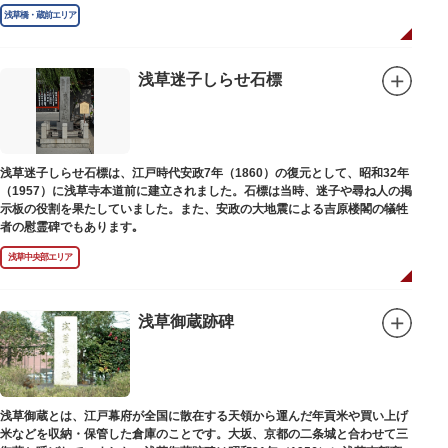
庫」の朱印が押されています。
浅草橋・蔵前エリア
浅草迷子しらせ石標
浅草迷子しらせ石標は、江戸時代安政7年（1860）の復元として、昭和32年
（1957）に浅草寺本道前に建立されました。石標は当時、迷子や尋ね人の掲
示板の役割を果たしていました。また、安政の大地震による吉原楼閣の犠牲
者の慰霊碑でもあります｡
浅草中央部エリア
浅草御蔵跡碑
浅草御蔵とは、江戸幕府が全国に散在する天領から運んだ年貢米や買い上げ
米などを収納・保管した倉庫のことです。大坂、京都の二条城と合わせて三