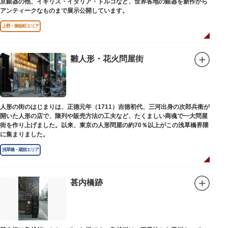
京銀器の他、イギリス・イタリア・トルコなど、世界各地の銀器を新作から
アンティークなものまで展示公開しています。
上野・御徒町エリア
雛人形・花火問屋街
人形の街のはじまりは、正徳元年（1711）吉徳初代、三河出身の次郎兵衛が
開いた人形の店で、陳列や販売方法の工夫など、たくましい商魂で一大問屋
街を作り上げました。以来、東京の人形問屋の約70％以上がこの浅草橋界隈
に集まりました。
浅草橋・蔵前エリア
甚内橋跡