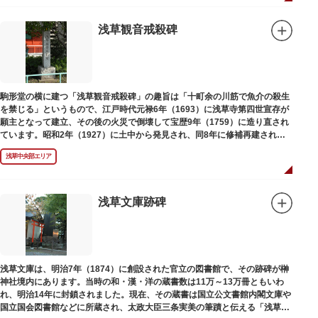
浅草観音戒殺碑
駒形堂の横に建つ「浅草観音戒殺碑」の趣旨は「十町余の川筋で魚介の殺生
を禁じる」というもので、江戸時代元禄6年（1693）に浅草寺第四世宣存が
願主となって建立、その後の火災で倒壊して宝歴9年（1759）に造り直され
ています。昭和2年（1927）に土中から発見され、同8年に修補再建された
碑がどちらのものであるかは不明です。
浅草中央部エリア
浅草文庫跡碑
浅草文庫は、明治7年（1874）に創設された官立の図書館で、その跡碑が榊
神社境内にあります。当時の和・漢・洋の蔵書数は11万～13万冊ともいわ
れ、明治14年に封鎖されました。現在、その蔵書は国立公文書館内閣文庫や
国立国会図書館などに所蔵され、太政大臣三条実美の筆蹟と伝える「浅草文