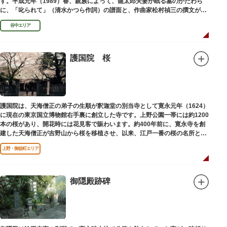
す。平成元年（1989）春、親族によって、龍太郎夫妻が眠る墓のかたわら
に、「叱られて」（清水かつら作詞）の譜面と、作曲家松村禎三の撰文が浮
き彫りされる碑が建立されました。
谷中エリア
護国院 桜
護国院は、天海僧正の弟子の生順が釈迦堂の別当寺として寛永元年（1624）
に現在の東京国立博物館右手裏に創立した寺です。上野公園一帯には約1200
本の桜があり、開花時には花見客で賑わいます。約400年前に、寛永寺を創
建した天海僧正が吉野山から桜を移植させ、以来、江戸一番の桜の名所とし
て今日に及んでいます。
上野・御徒町エリア
御隠殿跡碑