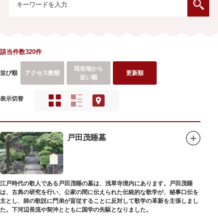
該当件数320件
現在地から
並び順
アクセス数順
更新順
近い順
表示切替
戸田茂睡墓
江戸時代の歌人である戸田茂睡の墓は、浅草寺境内にあります。戸田茂睡
は、古典の研究を行い、公家の間に伝えられた伝統的な歌学が、秘事口伝を
主とし、師の歌説に門弟が盲従することに反対して歌学の革新を主張しまし
た。下河辺長流や契沖とともに国学の先駆となりました。