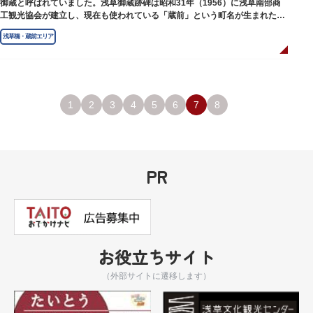
御蔵と呼ばれていました。浅草御蔵跡碑は昭和31年（1956）に浅草南部商
工観光協会が建立し、現在も使われている「蔵前」という町名が生まれたの
は昭和9年（1934）のことです。
浅草橋・蔵前エリア
1
2
3
4
5
6
7
8
PR
お役立ちサイト
（外部サイトに遷移します）