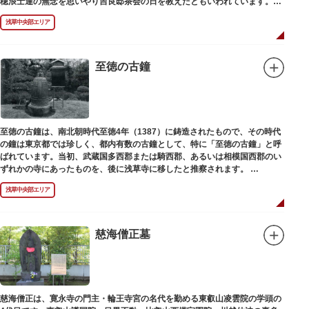
穂浪士達の無念を思いやり吉良邸茶会の日を教えたともいわれています。お
墓は願竜寺（がんりゅうじ）境内にあります。
浅草中央部エリア
至徳の古鐘
至徳の古鐘は、南北朝時代至徳4年（1387）に鋳造されたもので、その時代
の鐘は東京都では珍しく、都内有数の古鐘として、特に「至徳の古鐘」と呼
ばれています。当初、武蔵国多西郡または騎西郡、あるいは相模国西郡のい
ずれかの寺にあったものを、後に浅草寺に移したと推察されます。
現在は、五重塔北側の絵馬堂内に保管されています。絵馬堂は通常非公開と
浅草中央部エリア
なっていますが、不定期で行われる「伝法院庭園拝観と絵馬展」が開催され
る際は、展示されている至徳の古鐘を見ることができます。
慈海僧正墓
慈海僧正は、寛永寺の門主・輪王寺宮の名代を勤める東叡山凌雲院の学頭の