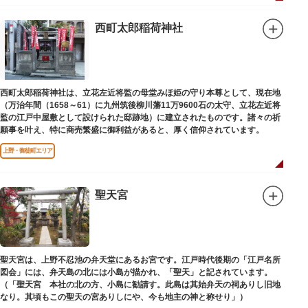
西町太郎稲荷神社
西町太郎稲荷神社は、立花左近将監の母堂みほ姫の守り本尊として、現在地
（万治年間（1658～61）に九州筑後柳川藩11万9600石の太守、立花左近将
監の江戸中屋敷として設けられた邸跡地）に建立されたものです。諸々の祈
願事を叶え、特に商売繁盛に御利益があると、厚く信仰されています。
上野・御徒町エリア
聖天宮
聖天宮は、上野不忍池の弁天堂にあるお宮です。江戸時代後期の「江戸名所
図会」には、弁天島の北には小島が描かれ、「聖天」と記されています。
（「聖天宮 本社の北の方、小島に勧請す。此島は其始弁天の祠ありし旧地
なり。其頃もこの聖天の宮ありしにや、今も地主の神と称せり」）