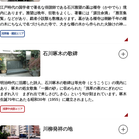
江戸時代の国学者で著名な俳諧師である石川雅望の墓は榧寺（かやでら）境
内にあります。雅望は晩年、狂歌をよくし、著書には「源注余滴」「雅言集
覧」などがあり、戯者小説類も数種あります。墓がある榧寺は樹齢千年の榧
の木にちなんで名づけられた寺で、大きな榧の木から作られた火除けの神、
秋葉権現で知られています。
浅草橋・蔵前エリア
石川啄木の歌碑
明治時代に活躍した詩人、石川啄木の歌碑は等光寺（とうこうじ）の境内に
あり、啄木の処女歌集「一握の砂」に収められた「浅草の夜のにぎわひに
まぎれ入り まぎれ出で来しさびしき心」という句が刻まれています。啄木
生誕70年にあたる昭和30年（1955）に建立されました。
浅草中央部エリア
川柳発祥の地