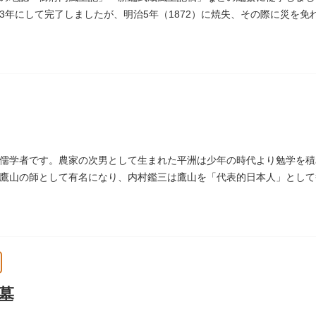
3年にして完了しましたが、明治5年（1872）に焼失、その際に災を
にあります。
儒学者です。農家の次男として生まれた平洲は少年の時代より勉学を積
鷹山の師として有名になり、内村鑑三は鷹山を「代表的日本人」として
います。お墓は天嶽院（てんがくいん）境内にあります。
墓