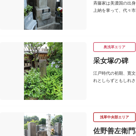
斉藤家は美濃国の出身
上納を掌って、代々市
た。齋藤長秋三代のお
奥浅草エリア
采女塚の碑
江戸時代の初期、寛文
れとしらずともしれさ
（しゅっさんじ）にあ
浅草中央部エリア
佐野善左衛門