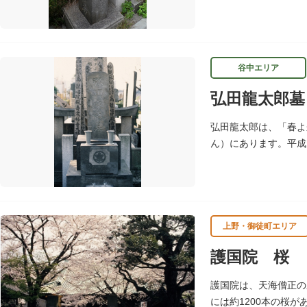
たこの地に昭和39年（
谷中エリア
弘田龍太郎墓
弘田龍太郎は、「春よ
ん）にあります。平成
家松村禎三の撰文が浮
上野・御徒町エリア
護国院 桜
護国院は、天海僧正の
には約1200本の桜