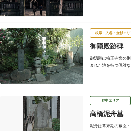
戸一番の桜の名所とし
根岸・入谷・金杉エリ
御隠殿跡碑
御隠殿は輪王寺宮の別
まれた池を持つ優雅な
を留めていません。根
谷中エリア
高橋泥舟墓
泥舟は幕末期の幕臣・