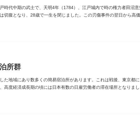
戸時代中期の武士で、天明4年（1784）、江戸城内で時の権力者田沼
は切腹となり、28歳で一生を閉じました。この刃傷事件の翌日から高
くほんじ）境内にあります。
泊所群
した地域にあり数多くの簡易宿泊所があります。これは戦後、東京都に
、高度経済成長期の頃には日本有数の日雇労働者の滞在場所となりまし
者に代わって、外国人の利用が増えています。