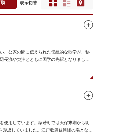
新順
表示切替
い、公家の間に伝えられた伝統的な歌学が、秘
辺長流や契沖とともに国学の先駆となりまし
を使用しています。猿若町では天保末期から明
町を形成していました。江戸歌舞伎興隆の場となっ