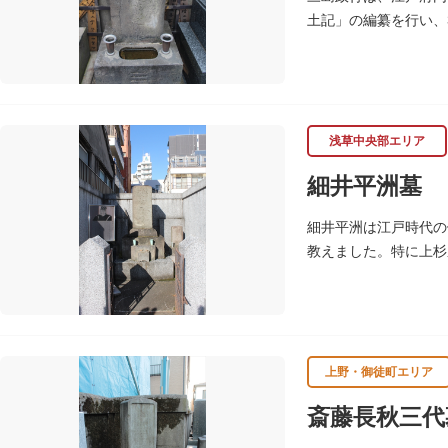
土記」の編纂を行い、
（じょうねんじ）境内
浅草中央部エリア
細井平洲墓
細井平洲は江戸時代の
教えました。特に上杉
一人」として紹介して
上野・御徒町エリア
斎藤長秋三代