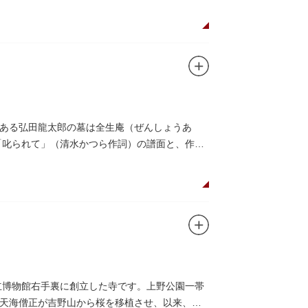
ある弘田龍太郎の墓は全生庵（ぜんしょうあ
「叱られて」（清水かつら作詞）の譜面と、作曲
立博物館右手裏に創立した寺です。上野公園一帯
た天海僧正が吉野山から桜を移植させ、以来、江