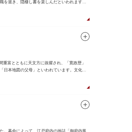
職を退き、隠棲し書を楽しんだといわれます。
の間重富とともに天文方に抜擢され、「寛政歴」
「日本地図の父母」といわれています。文化元
た。幕命によって、江戸府内の地誌「御府内風