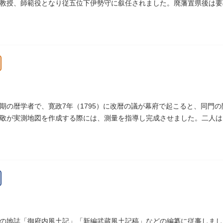
教授、師範役となり従五位下伊勢守に叙任されました。廃藩置県後は要
に幕末の三舟といわれています。
期の暦学者で、寛政7年（1795）に改暦の議が幕府で起こると、同門
敬が実測地図を作成する際には、測量を指導し完成させました。二人は
ため没しました。お墓は源空寺（げんくうじ）にあります。
の地誌「御府内風土記」「新編武蔵風土記稿」などの編纂に従事しまし