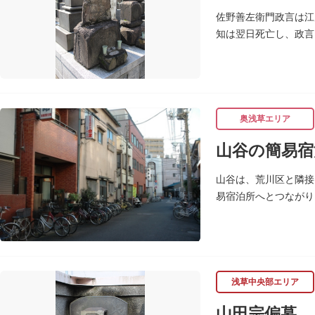
佐野善左衛門政言は江
知は翌日死亡し、政言
た。お墓は徳本寺（と
奥浅草エリア
山谷の簡易宿
山谷は、荒川区と隣接
易宿泊所へとつながり
迷により、従来の労働
浅草中央部エリア
山田宗偏墓