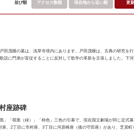
並び順
アクセス数順
現在地から
近い順
更
戸田茂睡の墓は、浅草寺境内にあります。戸田茂睡は、古典の研究を行
歌説に門弟が盲従することに反対して歌学の革新を主張しました。下河
村座跡碑
黒」「萌葱（緑）」「柿色」三色の引幕で、現在国立劇場が同じ定式幕
村座、2丁目に市村座、3丁目に河原崎座（後の守田座）があり、芝居