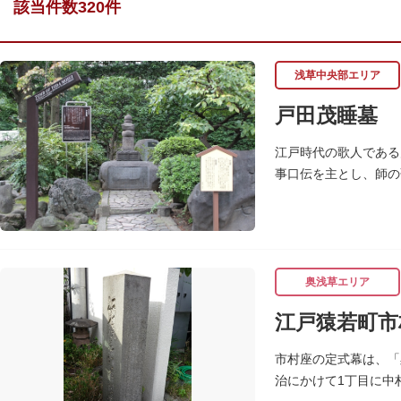
該当件数320件
浅草中央部エリア
戸田茂睡墓
江戸時代の歌人である
事口伝を主とし、師の
た。
奥浅草エリア
江戸猿若町市
市村座の定式幕は、「
治にかけて1丁目に中