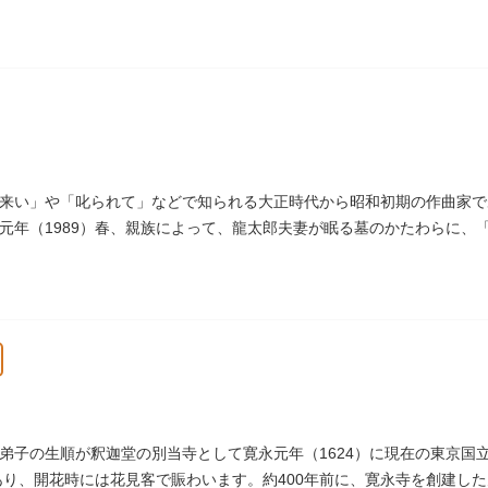
1964）に跡碑が建てられました。
来い」や「叱られて」などで知られる大正時代から昭和初期の作曲家で
元年（1989）春、親族によって、龍太郎夫妻が眠る墓のかたわらに、
き彫りされる碑が建立されました。
弟子の生順が釈迦堂の別当寺として寛永元年（1624）に現在の東京国
があり、開花時には花見客で賑わいます。約400年前に、寛永寺を創建し