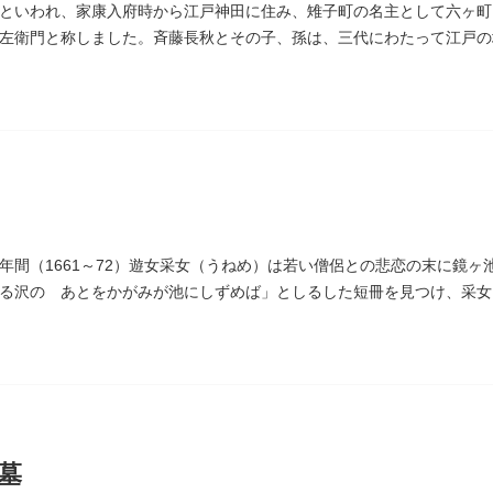
といわれ、家康入府時から江戸神田に住み、雉子町の名主として六ヶ町
左衛門と称しました。斉藤長秋とその子、孫は、三代にわたって江戸の
墓は法善寺（ほうぜんじ）にあります。
年間（1661～72）遊女采女（うねめ）は若い僧侶との悲恋の末に鏡
る沢の あとをかがみが池にしずめば」としるした短冊を見つけ、采女
ります。
墓