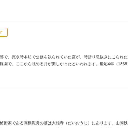
て今日に及んでいます。
ア
邸で、寛永時本坊で公務を執られていた宮が、時折り息抜きにこられた
庭園で、ここから眺める月が美しかったといわれます。慶応4年（186
岸薬師堂（ねぎしやくしどう）にあります。
槍術家である高橋泥舟の墓は大雄寺（だいおうじ）にあります。山岡鉄