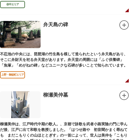
民主党の初代総裁となり、日本とソビエト連邦の国交回復を実現しました。
谷中エリア
弁天島の碑
不忍池の中央には、琵琶湖の竹生島を模して造られたという弁天島があり、
そこに弁財天を祀る弁天堂があります。弁天堂の周囲には「ふぐ供養碑」
「魚塚」「めがねの碑」などユニークな石碑が多いことで知られています。
上野・御徒町エリア
柳瀬美仲墓
柳瀬美仲は、江戸時代中期の歌人。、京都で詠歌を武者小路実陰の門に学ん
だ後、江戸に出て和歌を教授しました。「はつせ路や 初音聞かまく尋ねて
も まだこもりくの山ほととぎす」の一首によって、世人は美仲を「こもり