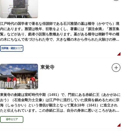
江戸時代の国学者で著名な俳諧師である石川雅望の墓は榧寺（かやでら）境
内にあります。雅望は晩年、狂歌をよくし、著書には「源注余滴」「雅言集
覧」などがあり、戯者小説類も数種あります。墓がある榧寺は樹齢千年の榧
の木にちなんで名づけられた寺で、大きな榧の木から作られた火除けの神、
秋葉権現で知られています。
浅草橋・蔵前エリア
東覚寺
東覚寺の創建は室町時代中期（1491）で、門前にある赤紙仁王（あかがみに
おう）（石造金剛力士立像）は江戸中に流行していた疫病を鎮めるために宗
海（しゅうかい）という僧侶が願主となって寛永18年（1641）に造立され
たと伝えられています。この赤紙仁王は、自分の身体に悪いところがあれ
ば、仁王像の同じところに赤紙を貼ると病気が治ると信仰されています。
谷中エリア