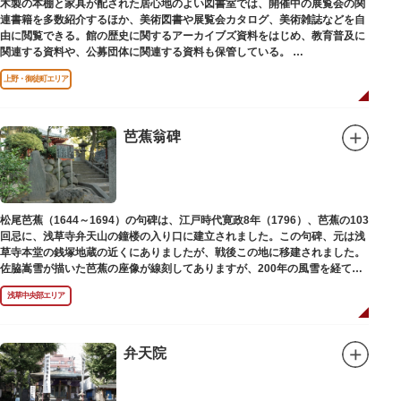
木製の本棚と家具が配された居心地のよい図書室では、開催中の展覧会の関
連書籍を多数紹介するほか、美術図書や展覧会カタログ、美術雑誌などを自
由に閲覧できる。館の歴史に関するアーカイブズ資料をはじめ、教育普及に
関連する資料や、公募団体に関連する資料も保管している。
（画像提供：東京都美術館）
上野・御徒町エリア
芭蕉翁碑
松尾芭蕉（1644～1694）の句碑は、江戸時代寛政8年（1796）、芭蕉の103
回忌に、浅草寺弁天山の鐘楼の入り口に建立されました。この句碑、元は浅
草寺本堂の銭塚地蔵の近くにありましたが、戦後この地に移建されました。
佐脇嵩雪が描いた芭蕉の座像が線刻してありますが、200年の風雪を経て、
碑石も欠損し、碑面の判読も困難となっています。
浅草中央部エリア
弁天院