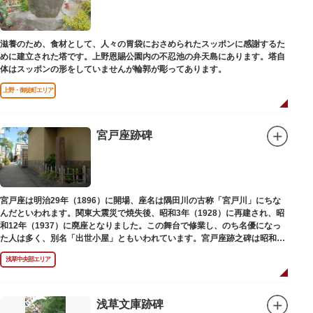
滋養のため、食材として、人々の胃袋におさめられたスッポンに感謝するた
めに建立された塔です。上野恩賜公園内の不忍池の弁天島にあります。塔自
体はスッポンの形をしていませんが輪郭が彫ってあります。
上野・御徒町エリア
宮戸座跡碑
宮戸座は明治29年（1896）に開場、座名は隅田川の古称「宮戸川」にちな
んだといわれます。関東大震災で焼失後、昭和3年（1928）に再建され、昭
和12年（1937）に廃座となりました。この舞台で修業し、のち名優になっ
た人は多く、別名「出世小屋」ともいわれています。宮戸座跡之碑は昭和53
年（1978）に建てられました。
浅草中央部エリア
浅草文庫跡碑