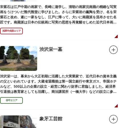
宋紫石は江戸中期の画家で、長崎に遊学し、清朝の画家沈南蘋の精緻な写実
画をうけついだ熊代熊斐に学びました。さらに宋紫岩の薫陶を受け、名を宋
紫石と改め、遂に一家をなし、江戸に帰って、大いに南蘋派を流布させた名
匠です。南蘋派は日本の伝統画に写実の思想を再覚醒せしめた近代日本画壇
の源流です。お墓は徳本寺（とくほんじ）境内にあります。
浅草中央部エリア
渋沢栄一墓
渋沢栄一は、幕末から大正初期に活躍した大実業家で、近代日本の資本主義
の父といわれています。大蔵省退職後は第一国立銀行や東京ガス、帝国ホテ
ルなど、500以上の企業の設立・経営に関わり財界に君臨しました。経済界
引退後は教育家としても活躍し、商法講習所（一橋大学）などの設立に参画
しました。お墓は谷中霊園にあります。
谷中エリア
象牙工芸館