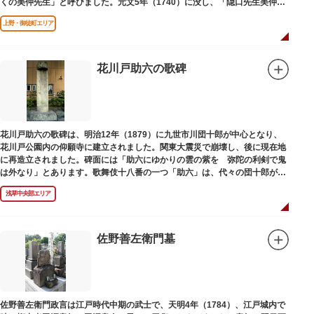
くの美仲先生」と呼びました。元文5年（1740）に没し、「隠口先生美仲甫
之墓」と刻まれた墓が教證寺（きょうしょうじ）にあります。
上野・御徒町エリア
花川戸助六の歌碑
花川戸助六の歌碑は、明治12年（1879）に九世市川団十郎が中心となり、
花川戸公園内の仰願寺に建立されました。関東大震災で崩壊し、後に現在地
に再造立されました。碑面には「助六にゆかりの雲の紫を 弥陀の利剣で鬼
は外なり」とあります。歌舞伎十八番の一つ「助六」は、代々の団十郎が伝
えていますが、助六の実像は不明です。
浅草中央部エリア
佐野善左衛門墓
佐野善左衛門政言は江戸時代中期の武士で、天明4年（1784）、江戸城内で