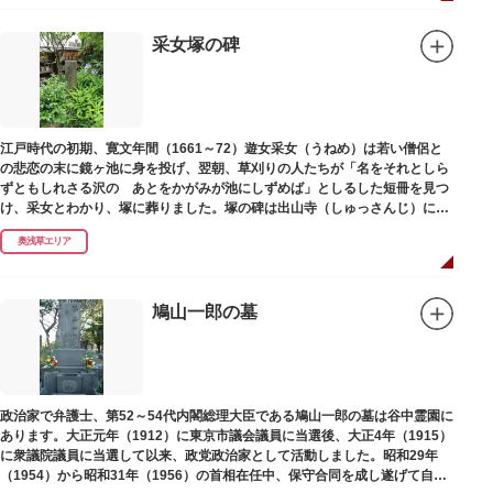
采女塚の碑
江戸時代の初期、寛文年間（1661～72）遊女采女（うねめ）は若い僧侶と
の悲恋の末に鏡ヶ池に身を投げ、翌朝、草刈りの人たちが「名をそれとしら
ずともしれさる沢の あとをかがみが池にしずめば」としるした短冊を見つ
け、采女とわかり、塚に葬りました。塚の碑は出山寺（しゅっさんじ）にあ
ります。
奥浅草エリア
鳩山一郎の墓
政治家で弁護士、第52～54代内閣総理大臣である鳩山一郎の墓は谷中霊園に
あります。大正元年（1912）に東京市議会議員に当選後、大正4年（1915）
に衆議院議員に当選して以来、政党政治家として活動しました。昭和29年
（1954）から昭和31年（1956）の首相在任中、保守合同を成し遂げて自由