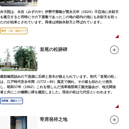
弁天院は、水谷（みずのや）伊勢守勝隆が寛永元年（1624）不忍池に弁財天
を建立すると同時にその下屋敷であったこの地の邸内の池にも弁財天を祀っ
たのが由来とされています。両者は姉妹弁財天と呼ばれています。
根岸・入谷・金杉エリア
首尾の松跡碑
蔵前橋西詰めの下流側に石碑と若木が植えられています。初代「首尾の松」
は、江戸時代安永年間（1772～80）風災で倒れ、その後も枯れたり焼失
し、昭和37年（1962）これを惜しんだ浅草南部商工観光協会が、地元関係
者と共にこの橋際に碑を建設しました。現在の松は七代目といわれます。
浅草橋・蔵前エリア
寄席発祥之地