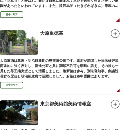
に「花見寺」と呼ばれ、豊かな自然に囲まれて草花を数多く植えた美しい庭
園があったといわれています。また、滝沢馬琴（たきざわばきん）筆塚の碑
があります。
谷中エリア
大原重徳墓
大原重徳は幕末・明治維新期の尊攘派公卿です。幕府が調印した日米修好通
商条約に強く反対し、新進公家と共に調印不許可を朝廷に訴え、その後も一
貫した尊王攘夷派として活躍しました。維新後は参与、刑法官知事、集議院
長官を歴任し明治新政府で活躍しました。お墓は谷中霊園にあります。
谷中エリア
東京都美術館美術情報室