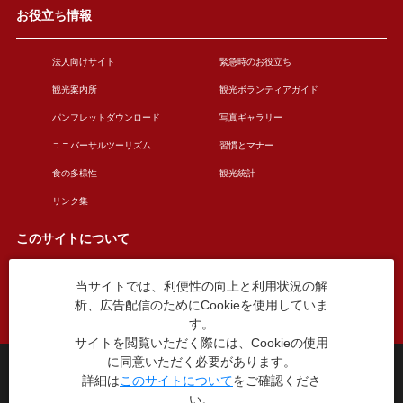
お役立ち情報
法人向けサイト
緊急時のお役立ち
観光案内所
観光ボランティアガイド
パンフレットダウンロード
写真ギャラリー
ユニバーサルツーリズム
習慣とマナー
食の多様性
観光統計
リンク集
このサイトについて
当サイトでは、利便性の向上と利用状況の解
このサイトについて
広告掲載について
析、広告配信のためにCookieを使用していま
お問い合わせ
す。
サイトを閲覧いただく際には、Cookieの使用
に同意いただく必要があります。
台東区役所観光課
詳細は
このサイトについて
をご確認くださ
〒110-8615 東京都台東区東上野4丁目5番6号
い。
TEL：03-5246-1151