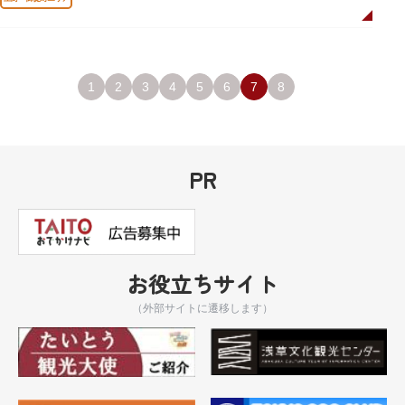
1
2
3
4
5
6
7
8
PR
お役立ちサイト
（外部サイトに遷移します）