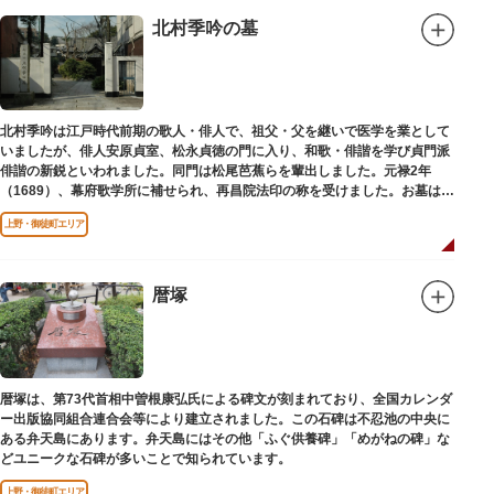
北村季吟の墓
北村季吟は江戸時代前期の歌人・俳人で、祖父・父を継いで医学を業として
いましたが、俳人安原貞室、松永貞徳の門に入り、和歌・俳諧を学び貞門派
俳諧の新鋭といわれました。同門は松尾芭蕉らを輩出しました。元禄2年
（1689）、幕府歌学所に補せられ、再昌院法印の称を受けました。お墓は正
慶寺（しょうけいじ）にあります。
上野・御徒町エリア
暦塚
暦塚は、第73代首相中曽根康弘氏による碑文が刻まれており、全国カレンダ
ー出版協同組合連合会等により建立されました。この石碑は不忍池の中央に
ある弁天島にあります。弁天島にはその他「ふぐ供養碑」「めがねの碑」な
どユニークな石碑が多いことで知られています。
上野・御徒町エリア