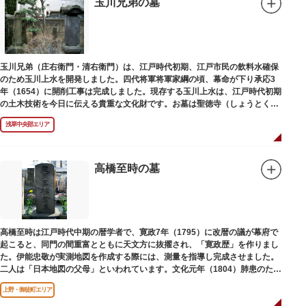
玉川兄弟の墓
玉川兄弟（庄右衛門・清右衛門）は、江戸時代初期、江戸市民の飲料水確保
のため玉川上水を開発しました。四代将軍将軍家綱の頃、幕命が下り承応3
年（1654）に開削工事は完成しました。現存する玉川上水は、江戸時代初期
の土木技術を今日に伝える貴重な文化財です。お墓は聖徳寺（しょうとく
じ）にあります。
浅草中央部エリア
高橋至時の墓
高橋至時は江戸時代中期の暦学者で、寛政7年（1795）に改暦の議が幕府で
起こると、同門の間重富とともに天文方に抜擢され、「寛政歴」を作りまし
た。伊能忠敬が実測地図を作成する際には、測量を指導し完成させました。
二人は「日本地図の父母」といわれています。文化元年（1804）肺患のため
没しました。お墓は源空寺（げんくうじ）にあります。
上野・御徒町エリア