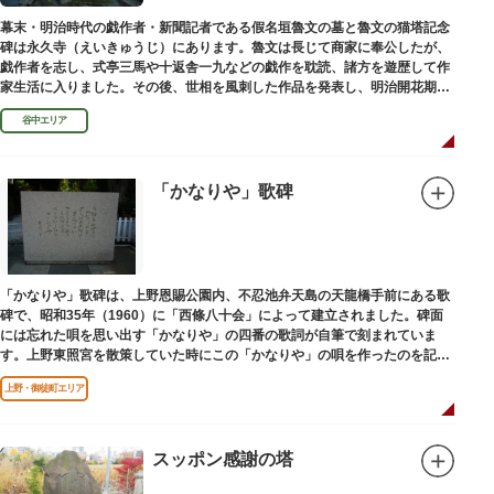
幕末・明治時代の戯作者・新聞記者である假名垣魯文の墓と魯文の猫塔記念
碑は永久寺（えいきゅうじ）にあります。魯文は長じて商家に奉公したが、
戯作者を志し、式亭三馬や十返舎一九などの戯作を耽読、諸方を遊歴して作
家生活に入りました。その後、世相を風刺した作品を発表し、明治開花期の
花形作家となりました。墓石には、聖観音を線刻した板碑がはめ込まれてい
谷中エリア
ます。
「かなりや」歌碑
「かなりや」歌碑は、上野恩賜公園内、不忍池弁天島の天龍橋手前にある歌
碑で、昭和35年（1960）に「西條八十会」によって建立されました。碑面
には忘れた唄を思い出す「かなりや」の四番の歌詞が自筆で刻まれていま
す。上野東照宮を散策していた時にこの「かなりや」の唄を作ったのを記念
してこの地に建てられました。
上野・御徒町エリア
スッポン感謝の塔