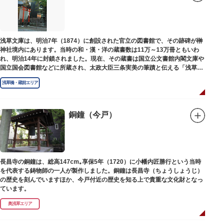
浅草文庫は、明治7年（1874）に創設された官立の図書館で、その跡碑が榊
神社境内にあります。当時の和・漢・洋の蔵書数は11万～13万冊ともいわ
れ、明治14年に封鎖されました。現在、その蔵書は国立公文書館内閣文庫や
国立国会図書館などに所蔵され、太政大臣三条実美の筆蹟と伝える「浅草文
庫」の朱印が押されています。
浅草橋・蔵前エリア
銅鐘（今戸）
長昌寺の銅鐘は、総高147cm｡享保5年（1720）に小幡内匠勝行という当時
を代表する鋳物師の一人が製作しました。銅鐘は長昌寺（ちょうしょうじ）
の歴史を刻んでいますほか、今戸付近の歴史を知る上で貴重な文化財となっ
ています。
奥浅草エリア