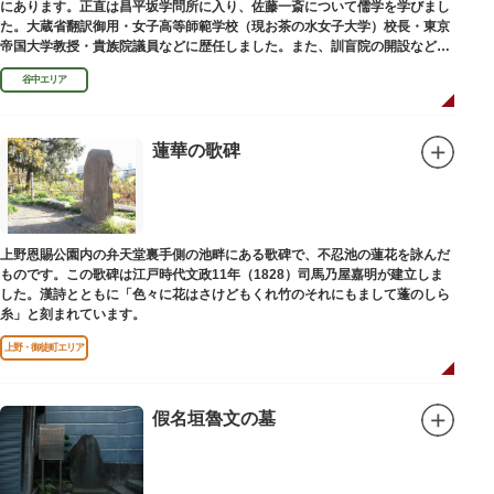
にあります。正直は昌平坂学問所に入り、佐藤一斎について儒学を学びまし
た。大蔵省翻訳御用・女子高等師範学校（現お茶の水女子大学）校長・東京
帝国大学教授・貴族院議員などに歴任しました。また、訓盲院の開設など女
子教育や障害者教育にも力を注ぎました。明治24（1891）病没しました。
谷中エリア
蓮華の歌碑
上野恩賜公園内の弁天堂裏手側の池畔にある歌碑で、不忍池の蓮花を詠んだ
ものです。この歌碑は江戸時代文政11年（1828）司馬乃屋嘉明が建立しま
した。漢詩とともに「色々に花はさけどもくれ竹のそれにもまして蓬のしら
糸」と刻まれています。
上野・御徒町エリア
假名垣魯文の墓