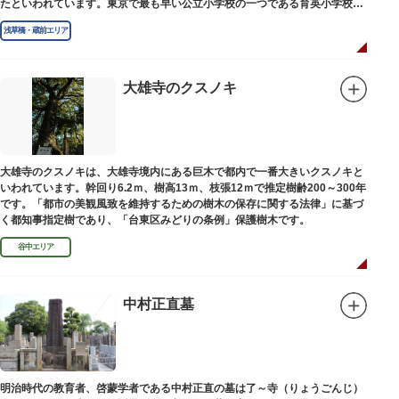
たといわれています。東京で最も早い公立小学校の一つである育英小学校の
発祥の地としても知られています。
浅草橋・蔵前エリア
大雄寺のクスノキ
大雄寺のクスノキは、大雄寺境内にある巨木で都内で一番大きいクスノキと
いわれています。幹回り6.2ｍ、樹高13ｍ、枝張12ｍで推定樹齢200～300年
です。「都市の美観風致を維持するための樹木の保存に関する法律」に基づ
く都知事指定樹であり、「台東区みどりの条例」保護樹木です。
谷中エリア
中村正直墓
明治時代の教育者、啓蒙学者である中村正直の墓は了～寺（りょうごんじ）