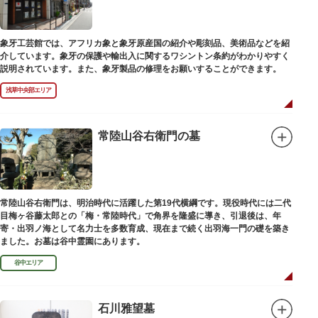
象牙工芸館では、アフリカ象と象牙原産国の紹介や彫刻品、美術品などを紹
介しています。象牙の保護や輸出入に関するワシントン条約がわかりやすく
説明されています。また、象牙製品の修理をお願いすることができます。
浅草中央部エリア
常陸山谷右衛門の墓
常陸山谷右衛門は、明治時代に活躍した第19代横綱です。現役時代には二代
目梅ヶ谷藤太郎との「梅・常陸時代」で角界を隆盛に導き、引退後は、年
寄・出羽ノ海として名力士を多数育成、現在まで続く出羽海一門の礎を築き
ました。お墓は谷中霊園にあります。
谷中エリア
石川雅望墓