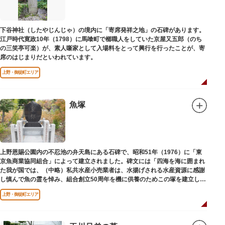
下谷神社（したやじんじゃ）の境内に「寄席発祥之地」の石碑があります。
江戸時代寛政10年（1798）に馬喰町で櫛職人をしていた京屋又五郎（のち
の三笑亭可楽）が、素人噺家として入場料をとって興行を行ったことが、寄
席のはじまりだといわれています。
上野・御徒町エリア
魚塚
上野恩賜公園内の不忍池の弁天島にある石碑で、昭和51年（1976）に「東
京魚商業協同組合」によって建立されました。碑文には「四海を海に囲まれ
た我が国では、（中略）私共水産小売業者は、水揚げされる水産資源に感謝
し慎んで魚の霊を悼み、組合創立50周年を機に供養のためこの塚を建立しま
す」とあります。
上野・御徒町エリア