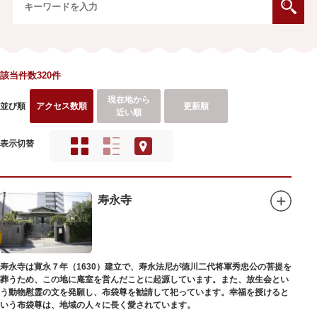
該当件数320件
現在地から
並び順
アクセス数順
更新順
近い順
表示切替
寿永寺
寿永寺は寛永７年（1630）建立で、寿永法尼が徳川二代将軍秀忠公の菩提を
葬うため、この地に庵室を営んだことに起源しています。また、放生会とい
う動物慰霊の文を発願し、布袋尊を勧請して祀っています。幸福を授けると
いう布袋尊は、地域の人々に長く愛されています。