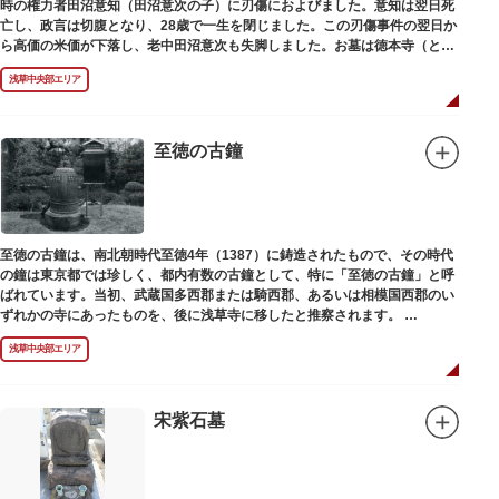
時の権力者田沼意知（田沼意次の子）に刃傷におよびました。意知は翌日死
亡し、政言は切腹となり、28歳で一生を閉じました。この刃傷事件の翌日か
ら高価の米価が下落し、老中田沼意次も失脚しました。お墓は徳本寺（とく
ほんじ）境内にあります。
浅草中央部エリア
至徳の古鐘
至徳の古鐘は、南北朝時代至徳4年（1387）に鋳造されたもので、その時代
の鐘は東京都では珍しく、都内有数の古鐘として、特に「至徳の古鐘」と呼
ばれています。当初、武蔵国多西郡または騎西郡、あるいは相模国西郡のい
ずれかの寺にあったものを、後に浅草寺に移したと推察されます。
現在は、五重塔北側の絵馬堂内に保管されています。絵馬堂は通常非公開と
浅草中央部エリア
なっていますが、不定期で行われる「伝法院庭園拝観と絵馬展」が開催され
る際は、展示されている至徳の古鐘を見ることができます。
宋紫石墓