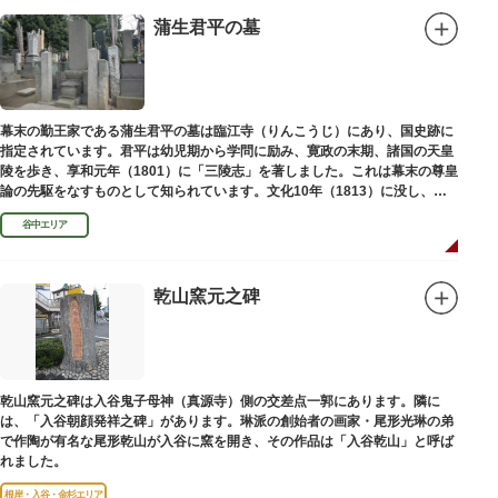
蒲生君平の墓
幕末の勤王家である蒲生君平の墓は臨江寺（りんこうじ）にあり、国史跡に
指定されています。君平は幼児期から学問に励み、寛政の末期、諸国の天皇
陵を歩き、享和元年（1801）に「三陵志」を著しました。これは幕末の尊皇
論の先駆をなすものとして知られています。文化10年（1813）に没し、高
山彦三郎や林子平と共に「寛政三奇人」の一人にあげられています。
谷中エリア
乾山窯元之碑
乾山窯元之碑は入谷鬼子母神（真源寺）側の交差点一郭にあります。隣に
は、「入谷朝顔発祥之碑」があります。琳派の創始者の画家・尾形光琳の弟
で作陶が有名な尾形乾山が入谷に窯を開き、その作品は「入谷乾山」と呼ば
れました。
根岸・入谷・金杉エリア