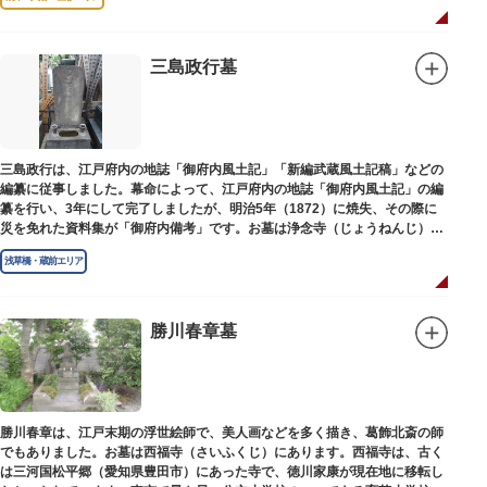
三島政行墓
三島政行は、江戸府内の地誌「御府内風土記」「新編武蔵風土記稿」などの
編纂に従事しました。幕命によって、江戸府内の地誌「御府内風土記」の編
纂を行い、3年にして完了しましたが、明治5年（1872）に焼失、その際に
災を免れた資料集が「御府内備考」です。お墓は浄念寺（じょうねんじ）境
内にあります。
浅草橋・蔵前エリア
勝川春章墓
勝川春章は、江戸末期の浮世絵師で、美人画などを多く描き、葛飾北斎の師
でもありました。お墓は西福寺（さいふくじ）にあります。西福寺は、古く
は三河国松平郷（愛知県豊田市）にあった寺で、徳川家康が現在地に移転し