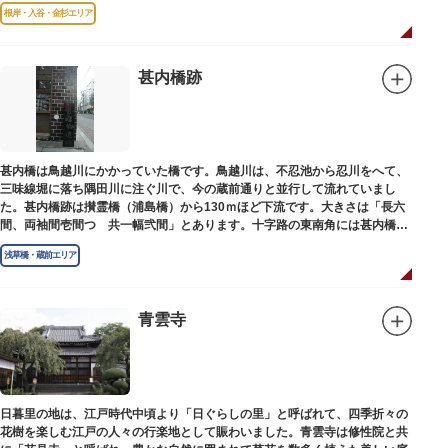
根岸・入谷・金杉エリア
甚内橋跡
甚内橋は鳥越川にかかっていた橋です。鳥越川は、不忍池から忍川をへて、
三味線堀に落ち隅田川に注ぐ川で、今の蔵前通りと並行して流れていまし
た。甚内橋跡は攅霊橋（浦島橋）から130ｍほど下流です。大きさは「長六
間、両袖間壱間つゞ共一幅弐間」とあります。十字路の東南角には甚内橋跡
の石碑があります。
浅草橋・蔵前エリア
青雲寺
日暮里の地は、江戸時代中頃より「日ぐらしの里」と呼ばれて、四季折々の
花樹を楽しむ江戸の人々の行楽地として賑わいました。青雲寺は修性院と共