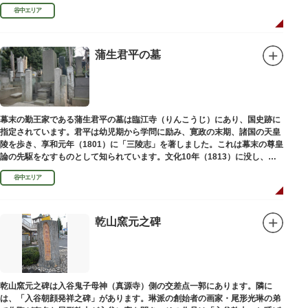
い絵画様式である多色刷り版画「錦絵」に描きました。
谷中エリア
蒲生君平の墓
幕末の勤王家である蒲生君平の墓は臨江寺（りんこうじ）にあり、国史跡に
指定されています。君平は幼児期から学問に励み、寛政の末期、諸国の天皇
陵を歩き、享和元年（1801）に「三陵志」を著しました。これは幕末の尊皇
論の先駆をなすものとして知られています。文化10年（1813）に没し、高
山彦三郎や林子平と共に「寛政三奇人」の一人にあげられています。
谷中エリア
乾山窯元之碑
乾山窯元之碑は入谷鬼子母神（真源寺）側の交差点一郭にあります。隣に
は、「入谷朝顔発祥之碑」があります。琳派の創始者の画家・尾形光琳の弟