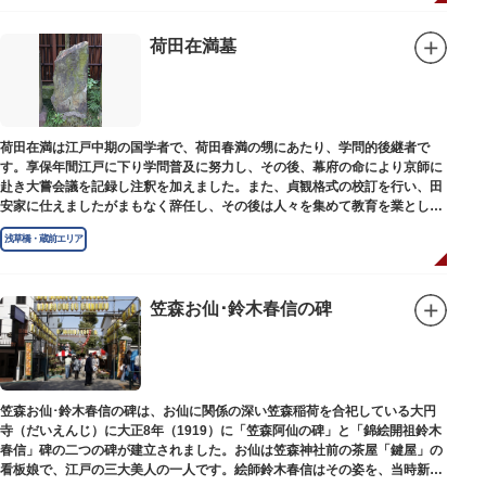
荷田在満墓
荷田在満は江戸中期の国学者で、荷田春満の甥にあたり、学問的後継者で
す。享保年間江戸に下り学問普及に努力し、その後、幕府の命により京師に
赴き大嘗会議を記録し注釈を加えました。また、貞観格式の校訂を行い、田
安家に仕えましたがまもなく辞任し、その後は人々を集めて教育を業としま
した。お墓は金竜寺（きんりゅうじ）境内にあります。
浅草橋・蔵前エリア
笠森お仙･鈴木春信の碑
笠森お仙･鈴木春信の碑は、お仙に関係の深い笠森稲荷を合祀している大円
寺（だいえんじ）に大正8年（1919）に「笠森阿仙の碑」と「錦絵開祖鈴木
春信」碑の二つの碑が建立されました。お仙は笠森神社前の茶屋「鍵屋」の
看板娘で、江戸の三大美人の一人です。絵師鈴木春信はその姿を、当時新し