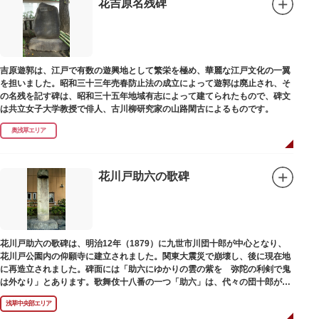
花吉原名残碑
吉原遊郭は、江戸で有数の遊興地として繁栄を極め、華麗な江戸文化の一翼
を担いました。昭和三十三年売春防止法の成立によって遊郭は廃止され、そ
の名残を記す碑は、昭和三十五年地域有志によって建てられたもので、碑文
は共立女子大学教授で俳人、古川柳研究家の山路閑古によるものです。
奥浅草エリア
花川戸助六の歌碑
花川戸助六の歌碑は、明治12年（1879）に九世市川団十郎が中心となり、
花川戸公園内の仰願寺に建立されました。関東大震災で崩壊し、後に現在地
に再造立されました。碑面には「助六にゆかりの雲の紫を 弥陀の利剣で鬼
は外なり」とあります。歌舞伎十八番の一つ「助六」は、代々の団十郎が伝
えていますが、助六の実像は不明です。
浅草中央部エリア