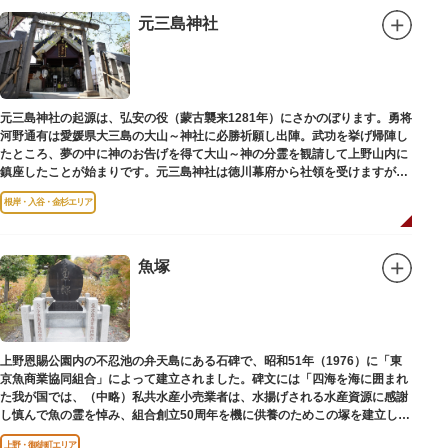
元三島神社
元三島神社の起源は、弘安の役（蒙古襲来1281年）にさかのぼります。勇将
河野通有は愛媛県大三島の大山～神社に必勝祈願し出陣。武功を挙げ帰陣し
たところ、夢の中に神のお告げを得て大山～神の分霊を観請して上野山内に
鎮座したことが始まりです。元三島神社は徳川幕府から社領を受けますが、
御用地となったために上野から浅草へ移転し、現在の地に至ります。
根岸・入谷・金杉エリア
魚塚
上野恩賜公園内の不忍池の弁天島にある石碑で、昭和51年（1976）に「東
京魚商業協同組合」によって建立されました。碑文には「四海を海に囲まれ
た我が国では、（中略）私共水産小売業者は、水揚げされる水産資源に感謝
し慎んで魚の霊を悼み、組合創立50周年を機に供養のためこの塚を建立しま
す」とあります。
上野・御徒町エリア