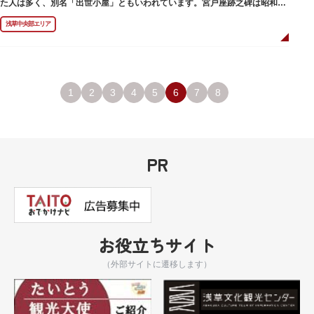
た人は多く、別名「出世小屋」ともいわれています。宮戸座跡之碑は昭和53
年（1978）に建てられました。
浅草中央部エリア
1
2
3
4
5
6
7
8
PR
お役立ちサイト
（外部サイトに遷移します）