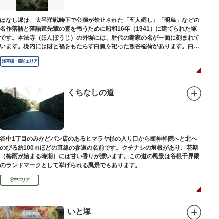
はなし塚は、太平洋戦時下で公演が禁止された「五人廻し」「明烏」などの
名作落語と落語家先輩の霊を弔うために昭和16年（1941）に建てられた塚
です。本法寺（ほんぽうじ）の外塀には、歴代の噺家の名が一面に刻まれて
います。境内には財と福をもたらす白狐を祀った熊谷稲荷があります。白狐
を祀った稲荷は全国に2ケ所しかない非常に珍しいものです。
浅草橋・蔵前エリア
くちなしの道
谷中1丁目のみかどパン店のあるヒマラヤ杉の入り口から頤神禅院へと北へ
のびる約100ｍほどの直線の参道の名前です。クチナシの垣根があり、花期
（梅雨が始まる時期）には甘い香りが漂います。この道の風景は谷根千界隈
のランドマークとして挙げられる風景でもあります。
谷中エリア
いと塚