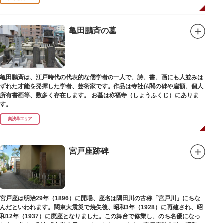
亀田鵬斉の墓
亀田鵬斉は、江戸時代の代表的な儒学者の一人で、詩、書、画にも人並みは
ずれた才能を発揮した学者、芸術家です。作品は寺社仏閣の碑や扁額、個人
所有書画等、数多く存在します。 お墓は称福寺（しょうふくじ）にありま
す。
奥浅草エリア
宮戸座跡碑
宮戸座は明治29年（1896）に開場、座名は隅田川の古称「宮戸川」にちな
んだといわれます。関東大震災で焼失後、昭和3年（1928）に再建され、昭
和12年（1937）に廃座となりました。この舞台で修業し、のち名優になっ