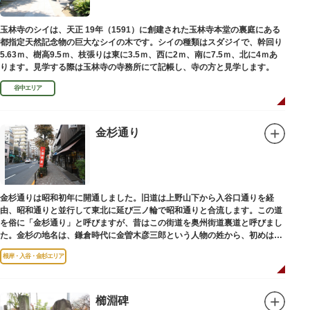
玉林寺のシイは、天正 19年（1591）に創建された玉林寺本堂の裏庭にある
都指定天然記念物の巨大なシイの木です。シイの種類はスダジイで、幹回り
5.63ｍ、樹高9.5ｍ、枝張りは東に3.5ｍ、西に2ｍ、南に7.5ｍ、北に4ｍあ
ります。見学する際は玉林寺の寺務所にて記帳し、寺の方と見学します。
谷中エリア
金杉通り
金杉通りは昭和初年に開通しました。旧道は上野山下から入谷口通りを経
由、昭和通りと並行して東北に延び三ノ輪で昭和通りと合流します。この道
を俗に「金杉通り」と呼びますが、昔はこの街道を奥州街道裏道と呼びまし
た。金杉の地名は、鎌倉時代に金曽木彦三郎という人物の姓から、初めは金
曽木、それが金杉に変わったものとされています。
根岸・入谷・金杉エリア
櫛淵碑