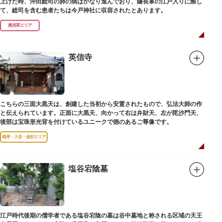
上げた時、沖田総司の肺の病はかなり進んでおり、薩長軍の江戸入りに際し
て、総司を含む患者たちは今戸神社に収容されたとあります。
奥浅草エリア
英信寺
こちらの三面大黒天は、創建した当初から安置されたもので、弘法大師の作
と伝えられています。正面に大黒天、向かって右は弁財天、左が毘沙門天、
後部は宝珠形光背を付けているユニークで徳のあるご尊像です。
根岸・入谷・金杉エリア
塩谷宕陰墓
江戸時代後期の儒学者である塩谷宕陰の墓は谷中墓地と称される区域の天王