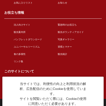
お気に入りリスト
お知らせ
お役立ち情報
法人向けサイト
緊急時のお役立ち
観光案内所
観光ボランティアガイド
パンフレットダウンロード
写真ギャラリー
ユニバーサルツーリズム
習慣とマナー
食の多様性
観光統計
リンク集
このサイトについて
当サイトでは、利便性の向上と利用状況の解
このサイトについて
広告掲載について
析、広告配信のためにCookieを使用していま
お問い合わせ
す。
サイトを閲覧いただく際には、Cookieの使用
に同意いただく必要があります。
台東区役所観光課