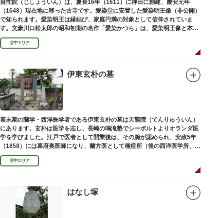
自性院（じしょういん）は、慶長16年（1611）に神田に創建、慶安元年
（1648）現在地に移った古寺です。愛染堂に安置した愛染明王像（非公開）
で知られます。愛染明王は縁結び、家庭円満の対象として信仰されていま
す。文豪川口松太郎の昭和初期の名作「愛染かつら」は、愛染明王像と本堂
前にあった桂の古木にヒントを得た作品だといわれます。
谷中エリア
伊東玄朴の墓
幕末期の蘭学・西洋医学者である伊東玄朴の墓は天龍院（てんりゅういん）
にあります。玄朴は医学を志し、長崎の鳴滝塾でシーボルトよりオランダ医
学を学びました。江戸で医者として開業後は、その腕が認められ、安政5年
（1858）には幕府奥医師になり、蘭方医として種痘所（後の西洋医学所、現
東京大学医学部）の開設などに尽力し、明治4年（1871）72歳で没しまし
谷中エリア
た。
はなし塚