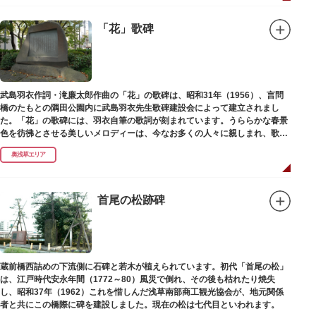
「花」歌碑
武島羽衣作詞・滝廉太郎作曲の「花」の歌碑は、昭和31年（1956）、言問
橋のたもとの隅田公園内に武島羽衣先生歌碑建設会によって建立されまし
た。「花」の歌碑には、羽衣自筆の歌詞が刻まれています。うららかな春景
色を彷彿とさせる美しいメロディーは、今なお多くの人々に親しまれ、歌い
つがれています。
奥浅草エリア
首尾の松跡碑
蔵前橋西詰めの下流側に石碑と若木が植えられています。初代「首尾の松」
は、江戸時代安永年間（1772～80）風災で倒れ、その後も枯れたり焼失
し、昭和37年（1962）これを惜しんだ浅草南部商工観光協会が、地元関係
者と共にこの橋際に碑を建設しました。現在の松は七代目といわれます。