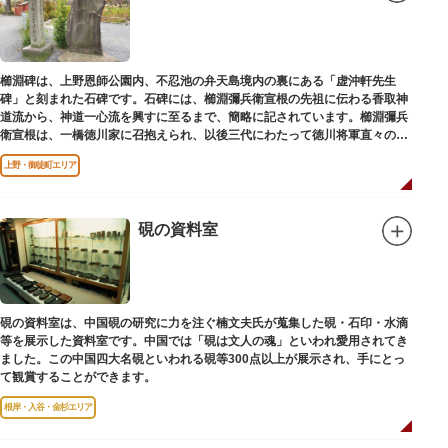
櫛淵碑は、上野恩師公園内、不忍池の弁天島境内の裏にある「虚沖軒先生
碑」と刻まれた石碑です。石碑には、櫛淵彌兵衛宣根の先祖に伝わる香取神
道流から、神道一心流を興すに至るまで、簡略に記されています。櫛淵彌兵
衛宣根は、一橋徳川家に召抱えられ、以後三代にわたって徳川将軍直々の護
衛役として仕えました。
上野・御徒町エリア
硯の資料室
硯の資料室は、中国硯の研究に力を注ぐ楠文夫氏が蒐集した硯・石印・水滴
等を展示した資料室です。中国では「硯は文人の魂」といわれ愛用されてき
ました。この中国四大名硯といわれる硯等300点以上が展示され、手にとっ
て観賞することができます。
根岸・入谷・金杉エリア