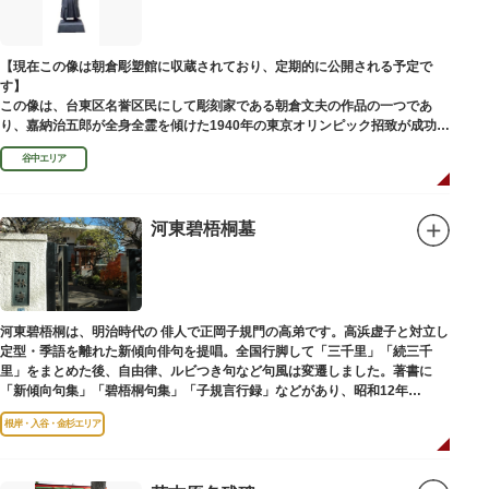
【現在この像は朝倉彫塑館に収蔵されており、定期的に公開される予定で
す】
この像は、台東区名誉区民にして彫刻家である朝倉文夫の作品の一つであ
り、嘉納治五郎が全身全霊を傾けた1940年の東京オリンピック招致が成功
（のちに返上）した、1936年に制作されました。
谷中エリア
朝倉文夫は、1907～1910年ころに嘉納と知り合ったと推察されます。その
後も縁があり、嘉納の人柄や骨格などを熟知していた朝倉は、嘉納の海外出
張中に本作を制作して周囲を驚かせました。しっかりした体幹を感じさせる
ポーズは、嘉納の柔道家としての「不動の姿勢」を意識したと思われます。
河東碧梧桐墓
河東碧梧桐は、明治時代の 俳人で正岡子規門の高弟です。高浜虚子と対立し
定型・季語を離れた新傾向俳句を提唱。全国行脚して「三千里」「続三千
里」をまとめた後、自由律、ルビつき句など句風は変遷しました。著書に
「新傾向句集」「碧梧桐句集」「子規言行録」などがあり、昭和12年
（1937）に没し、お墓は梅林寺（ばいりんじ）にあります。
根岸・入谷・金杉エリア