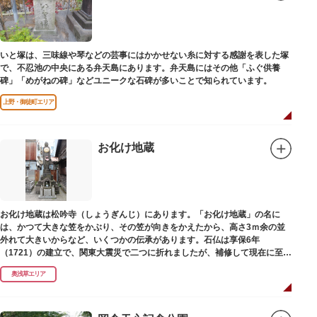
いと塚は、三味線や琴などの芸事にはかかせない糸に対する感謝を表した塚
で、不忍池の中央にある弁天島にあります。弁天島にはその他「ふぐ供養
碑」「めがねの碑」などユニークな石碑が多いことで知られています。
上野・御徒町エリア
お化け地蔵
お化け地蔵は松吟寺（しょうぎんじ）にあります。「お化け地蔵」の名に
は、かつて大きな笠をかぶり、その笠が向きをかえたから、高さ3ｍ余の並
外れて大きいからなど、いくつかの伝承があります。石仏は享保6年
（1721）の建立で、関東大震災で二つに折れましたが、補修して現在に至っ
ています。常夜灯は、寛政2年（1790）に建てられました。
奥浅草エリア