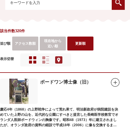
該当件数320件
現在地から
並び順
アクセス数順
更新順
近い順
表示切替
ボードワン博士像（旧）
慶応4年（1868）の上野戦争によって荒れ果て、明治新政府が病院建設を決
めていた上野の山を、近代的な公園にすべきと提言した長崎医学校教官でオ
ランダ人医師ボードウィンの胸像です。昭和48（1973）年に建立されまし
たが、オランダ政府の資料の錯誤で平成18年（2006）に像を交換するまで