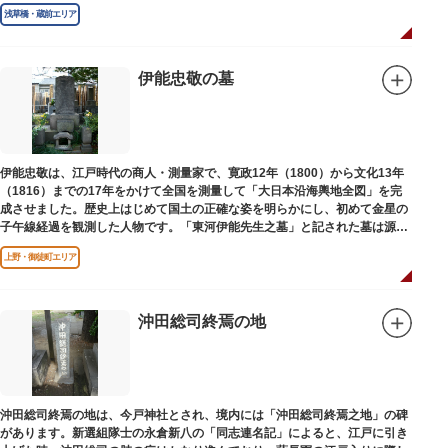
浅草橋・蔵前エリア
伊能忠敬の墓
伊能忠敬は、江戸時代の商人・測量家で、寛政12年（1800）から文化13年
（1816）までの17年をかけて全国を測量して「大日本沿海輿地全図」を完
成させました。歴史上はじめて国土の正確な姿を明らかにし、初めて金星の
子午線経過を観測した人物です。「東河伊能先生之墓」と記された墓は源空
寺（げんくうじ）にあります。
上野・御徒町エリア
沖田総司終焉の地
沖田総司終焉の地は、今戸神社とされ、境内には「沖田総司終焉之地」の碑
があります。新選組隊士の永倉新八の「同志連名記」によると、江戸に引き