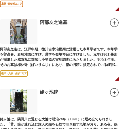
は博士の弟の像でした。
上野・御徒町エリア
阿部友之進墓
阿部友之進は、江戸中期、徳川吉宗治世期に活躍した本草学者です。本草学
を曽占春、岩崎灌園に学び、漢学を登場琴台に学びました。元年(1861)幕府
が派遣した咸臨丸に乗船し小笠原の実地調査にあたりました。明治３年没。
そのお墓は梅林寺（ばいりんじ）にあり、都の旧跡に指定されている(昭和３
年指定)。
根岸・入谷・金杉エリア
姥ヶ池碑
姥ヶ池は、隅田川に通じる大池で明治24年（1891）に埋め立てられまし
た。「昔、娘が連れ込む旅人の頭を石枕で叩き殺す老婆がおり、ある夜、娘