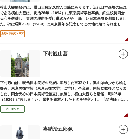
横山大観顕彰碑は、横山大観記念館入口脇にあります。近代日本画壇の巨匠
である横山大観は、明治26年（1894）に東京美術学校卒業、終生校長岡倉
天心を敬愛し、東洋の理想を受け継ぎながら、新しい日本画風を創造しまし
た。碑は昭和43年（1968）に東京百年を記念してこの地に建てられまし
た。
上野・御徒町エリア
下村観山墓
下村観山は、現代日本美術の発展に寄与した画家です。観山は幼少から絵を
好み、東京美術学校（東京芸術大学）に学び、卒業後、同校助教授となりま
した。岡倉天心の日本美術院創立に参加し、横山大観らと活躍、昭和5年
（1930）に没しました。歴史を題材としたものを得意とし、「弱法師」は代
表作です。お墓は安立寺（あんりゅうじ）にあります。
谷中エリア
嘉納治五郎像