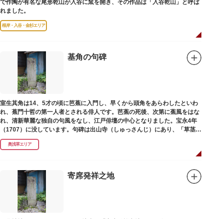
で作陶が有名な尾形乾山が入谷に窯を開き、その作品は「入谷乾山」と呼ば
れました。
根岸・入谷・金杉エリア
基角の句碑
室生其角は14、5才の頃に芭蕉に入門し、早くから頭角をあらわしたといわ
れ、蕉門十哲の第一人者とされる俳人です。芭蕉の死後、次第に蕉風をはな
れ、清新華麗な独自の句風をなし、江戸俳壇の中心となりました。宝永4年
（1707）に没しています。句碑は出山寺（しゅっさんじ）にあり、「草茎を
つつむ葉もなき 雲間哉」と刻まれています。
奥浅草エリア
寄席発祥之地