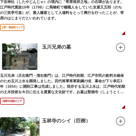
下谷神社（したやじんじゃ）の境内に「寄席発祥之地」の石碑があります。
江戸時代寛政10年（1798）に馬喰町で櫛職人をしていた京屋又五郎（のち
の三笑亭可楽）が、素人噺家として入場料をとって興行を行ったことが、寄
席のはじまりだといわれています。
上野・御徒町エリア
玉川兄弟の墓
玉川兄弟（庄右衛門・清右衛門）は、江戸時代初期、江戸市民の飲料水確保
のため玉川上水を開発しました。四代将軍将軍家綱の頃、幕命が下り承応3
年（1654）に開削工事は完成しました。現存する玉川上水は、江戸時代初期
の土木技術を今日に伝える貴重な文化財です。お墓は聖徳寺（しょうとく
じ）にあります。
浅草中央部エリア
玉林寺のシイ（巨樹）