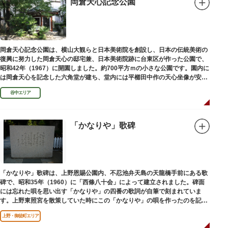
岡倉天心記念公園
岡倉天心記念公園は、横山大観らと日本美術院を創設し、日本の伝統美術の
復興に努力した岡倉天心の邸宅兼、日本美術院跡に台東区が作った公園で、
昭和42年（1967）に開園しました。約700平方ｍの小さな公園です。園内に
は岡倉天心を記念した六角堂が建ち、堂内には平櫛田中作の天心坐像が安置
されています。
谷中エリア
「かなりや」歌碑
「かなりや」歌碑は、上野恩賜公園内、不忍池弁天島の天龍橋手前にある歌
碑で、昭和35年（1960）に「西條八十会」によって建立されました。碑面
には忘れた唄を思い出す「かなりや」の四番の歌詞が自筆で刻まれていま
す。上野東照宮を散策していた時にこの「かなりや」の唄を作ったのを記念
してこの地に建てられました。
上野・御徒町エリア