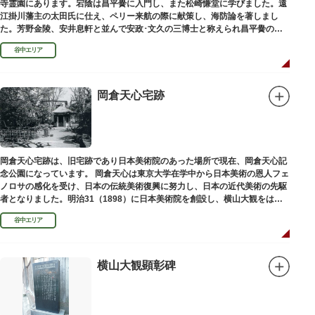
寺霊園にあります。宕陰は昌平黌に入門し、また松崎慊堂に学びました。遠
江掛川藩主の太田氏に仕え、ペリー来航の際に献策し、海防論を著しまし
た。芳野金陵、安井息軒と並んで安政･文久の三博士と称えられ昌平黌の教
授として多くの文人を育て、慶応3年 （1867）に没しました。
谷中エリア
岡倉天心宅跡
岡倉天心宅跡は、旧宅跡であり日本美術院のあった場所で現在、岡倉天心記
念公園になっています。 岡倉天心は東京大学在学中から日本美術の恩人フェ
ノロサの感化を受け、日本の伝統美術復興に努力し、日本の近代美術の先駆
者となりました。明治31（1898）に日本美術院を創設し、横山大観をはじ
め優れた画家を世に送り出しました。
谷中エリア
横山大観顕彰碑