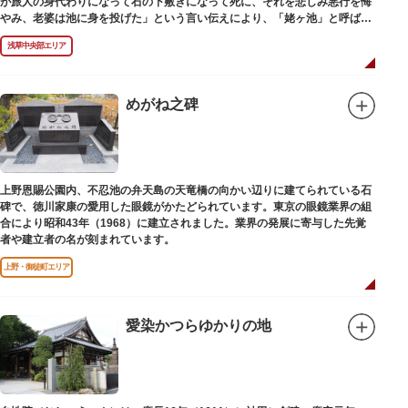
が旅人の身代わりになって石の下敷きになって死に、それを悲しみ悪行を悔
やみ、老婆は池に身を投げた」という言い伝えにより、「姥ヶ池」と呼ばれ
ていました。その碑は花川戸公園内にあります。
浅草中央部エリア
めがね之碑
上野恩賜公園内、不忍池の弁天島の天竜橋の向かい辺りに建てられている石
碑で、徳川家康の愛用した眼鏡がかたどられています。東京の眼鏡業界の組
合により昭和43年（1968）に建立されました。業界の発展に寄与した先覚
者や建立者の名が刻まれています。
上野・御徒町エリア
愛染かつらゆかりの地