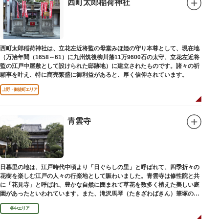
西町太郎稲荷神社
西町太郎稲荷神社は、立花左近将監の母堂みほ姫の守り本尊として、現在地
（万治年間（1658～61）に九州筑後柳川藩11万9600石の太守、立花左近将
監の江戸中屋敷として設けられた邸跡地）に建立されたものです。諸々の祈
願事を叶え、特に商売繁盛に御利益があると、厚く信仰されています。
上野・御徒町エリア
青雲寺
日暮里の地は、江戸時代中頃より「日ぐらしの里」と呼ばれて、四季折々の
花樹を楽しむ江戸の人々の行楽地として賑わいました。青雲寺は修性院と共
に「花見寺」と呼ばれ、豊かな自然に囲まれて草花を数多く植えた美しい庭
園があったといわれています。また、滝沢馬琴（たきざわばきん）筆塚の碑
があります。
谷中エリア