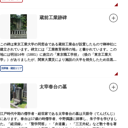
蔵前工業跡碑
この碑は東京工業大学の同窓会である蔵前工業会が設置したもので榊神社に
建立されています。碑文には「工業教育発祥の地」と書かれています。この
地には明治14年（1881）に創立の「東京職工学校」（後の「東京工業大
学」）がありましたが、関東大震災により施設の大半を焼失したため目黒に
移転しました。
浅草橋・蔵前エリア
太宰春台の墓
江戸時代中期の儒学者・経世家である太宰春台の墓は天眼寺（てんげんじ）
にあります。春台は17歳の時儒学者、中野撝謙に師事し、朱子学を学びまし
た。「経済録」・「聖学問答」・「弁道書」・「三王外紀」など数十巻を著