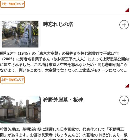
されました。
上野・御徒町エリア
時忘れじの塔
昭和20年（1945）の「東京大空襲」の犠牲者を悼む慰霊碑で平成17年
（2005）に海老名香葉子さん（故林家三平の夫人）によって上野恩賜公園内
に建立されました。この塔は東京大空襲を忘れないため・同じ悲劇が起こら
ないよう、願いをこめて、大空襲で亡くなったご家族がモチーフになってい
る平和祈念母子像・時計塔です。
上野・御徒町エリア
狩野芳崖墓・板碑
狩野芳崖は、墓明治初期に活躍した日本画家で、代表作として「不動明王
図」があります。お墓は長安寺（ちょうあんじ）の墓地の中ほどにあり、板