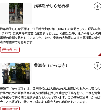
浅草迷子しらせ石標
浅草迷子しらせ石標は、江戸時代安政7年（1860）の復元として、昭和32年
（1957）に浅草寺本道前に建立されました。石標は当時、迷子や尋ね人の掲
示板の役割を果たしていました。また、安政の大地震による吉原楼閣の犠牲
者の慰霊碑でもあります｡
浅草中央部エリア
曹源寺（かっぱ寺）
曹源寺（かっぱ寺）は、江戸時代には大雨のたびに掘割の溢れた水に苦しむ
住民のために雨合羽商の喜八は私財を投じて水はけ工事を行い、これを河童
が手伝って瞬く間に完成させたといわれています。この噂が広まり「かっぱ
寺」とも呼ばれ、特に水に縁のある商売人から信仰されています。
浅草中央部エリア