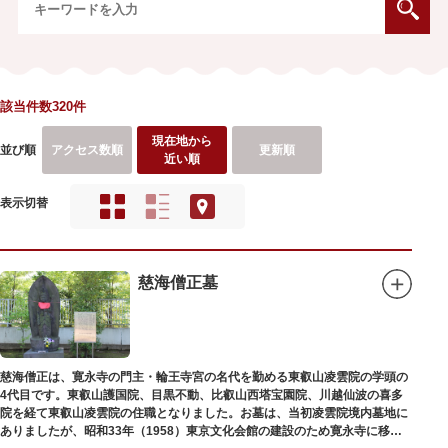
該当件数320件
現在地から
並び順
アクセス数順
更新順
近い順
表示切替
慈海僧正墓
慈海僧正は、寛永寺の門主・輪王寺宮の名代を勤める東叡山凌雲院の学頭の
4代目です。東叡山護国院、目黒不動、比叡山西塔宝園院、川越仙波の喜多
院を経て東叡山凌雲院の住職となりました。お墓は、当初凌雲院境内墓地に
ありましたが、昭和33年（1958）東京文化会館の建設のため寛永寺に移築