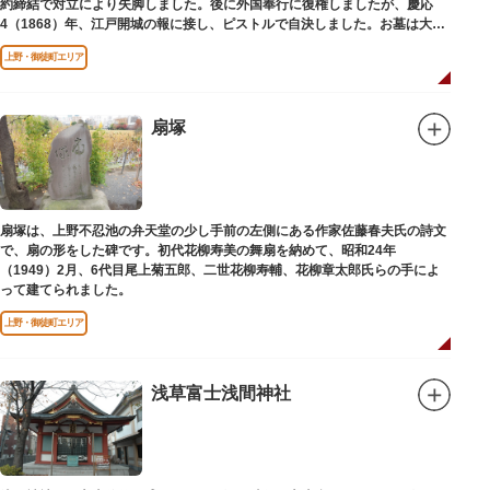
約締結で対立により失脚しました。後に外国奉行に復権しましたが、慶応
4（1868）年、江戸開城の報に接し、ピストルで自決しました。お墓は大正
寺（たいしょうじ）にあります。
上野・御徒町エリア
扇塚
扇塚は、上野不忍池の弁天堂の少し手前の左側にある作家佐藤春夫氏の詩文
で、扇の形をした碑です。初代花柳寿美の舞扇を納めて、昭和24年
（1949）2月、6代目尾上菊五郎、二世花柳寿輔、花柳章太郎氏らの手によ
って建てられました。
上野・御徒町エリア
浅草富士浅間神社