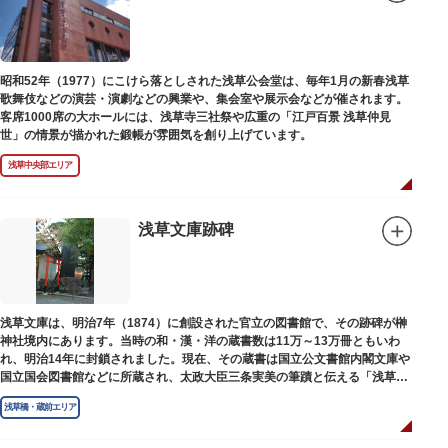
昭和52年（1977）にこけら落としされた浅草公会堂は、毎年1月の新春浅草
歌舞伎などの演芸・演劇などの興業や、集会室や展示会などが催されます。
客席1000席の大ホールには、浅草寺三社祭や広重の「江戸百景 浅草仲見
世」の情景が描かれた鍛帳が雰囲気を創り上げています。
浅草中央部エリア
浅草文庫跡碑
浅草文庫は、明治7年（1874）に創設された官立の図書館で、その跡碑が榊
神社境内にあります。当時の和・漢・洋の蔵書数は11万～13万冊ともいわ
れ、明治14年に封鎖されました。現在、その蔵書は国立公文書館内閣文庫や
国立国会図書館などに所蔵され、太政大臣三条実美の筆蹟と伝える「浅草文
庫」の朱印が押されています。
浅草橋・蔵前エリア