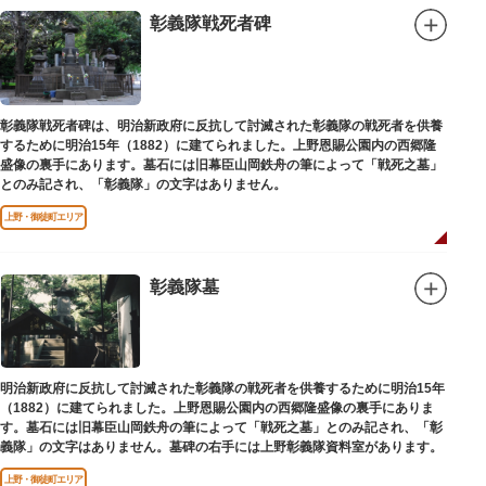
彰義隊戦死者碑
彰義隊戦死者碑は、明治新政府に反抗して討滅された彰義隊の戦死者を供養
するために明治15年（1882）に建てられました。上野恩賜公園内の西郷隆
盛像の裏手にあります。墓石には旧幕臣山岡鉄舟の筆によって「戦死之墓」
とのみ記され、「彰義隊」の文字はありません。
上野・御徒町エリア
彰義隊墓
明治新政府に反抗して討滅された彰義隊の戦死者を供養するために明治15年
（1882）に建てられました。上野恩賜公園内の西郷隆盛像の裏手にありま
す。墓石には旧幕臣山岡鉄舟の筆によって「戦死之墓」とのみ記され、「彰
義隊」の文字はありません。墓碑の右手には上野彰義隊資料室があります。
上野・御徒町エリア