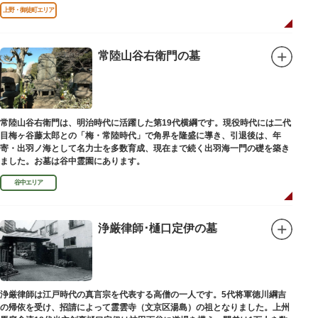
口」として機能しています。
上野・御徒町エリア
常陸山谷右衛門の墓
常陸山谷右衛門は、明治時代に活躍した第19代横綱です。現役時代には二代
目梅ヶ谷藤太郎との「梅・常陸時代」で角界を隆盛に導き、引退後は、年
寄・出羽ノ海として名力士を多数育成、現在まで続く出羽海一門の礎を築き
ました。お墓は谷中霊園にあります。
谷中エリア
浄厳律師･樋口定伊の墓
浄厳律師は江戸時代の真言宗を代表する高僧の一人です。5代将軍徳川綱吉
の帰依を受け、招請によって霊雲寺（文京区湯島）の祖となりました。上州