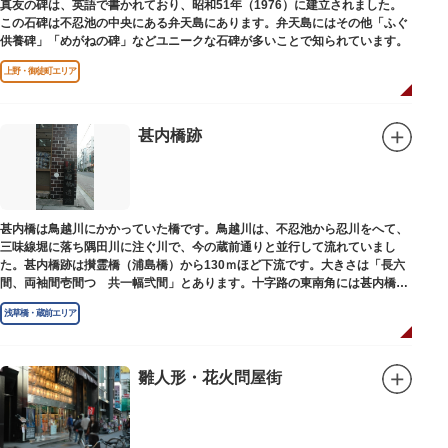
真友の碑は、英語で書かれており、昭和51年（1976）に建立されました。
この石碑は不忍池の中央にある弁天島にあります。弁天島にはその他「ふぐ
供養碑」「めがねの碑」などユニークな石碑が多いことで知られています。
上野・御徒町エリア
甚内橋跡
甚内橋は鳥越川にかかっていた橋です。鳥越川は、不忍池から忍川をへて、
三味線堀に落ち隅田川に注ぐ川で、今の蔵前通りと並行して流れていまし
た。甚内橋跡は攅霊橋（浦島橋）から130ｍほど下流です。大きさは「長六
間、両袖間壱間つゞ共一幅弐間」とあります。十字路の東南角には甚内橋跡
の石碑があります。
浅草橋・蔵前エリア
雛人形・花火問屋街