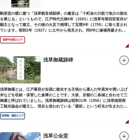
駒形堂の横に建つ「浅草観音戒殺碑」の趣旨は「十町余の川筋で魚介の殺生
を禁じる」というもので、江戸時代元禄6年（1693）に浅草寺第四世宣存が
願主となって建立、その後の火災で倒壊して宝歴9年（1759）に造り直され
ています。昭和2年（1927）に土中から発見され、同8年に修補再建された
碑がどちらのものであるかは不明です。
浅草中央部エリア
浅草御蔵跡碑
浅草御蔵とは、江戸幕府が全国に散在する天領から運んだ年貢米や買い上げ
米などを収納・保管した倉庫のことです。大坂、京都の二条城と合わせて三
御蔵と呼ばれていました。浅草御蔵跡碑は昭和31年（1956）に浅草南部商
工観光協会が建立し、現在も使われている「蔵前」という町名が生まれたの
は昭和9年（1934）のことです。
浅草橋・蔵前エリア
浅草公会堂