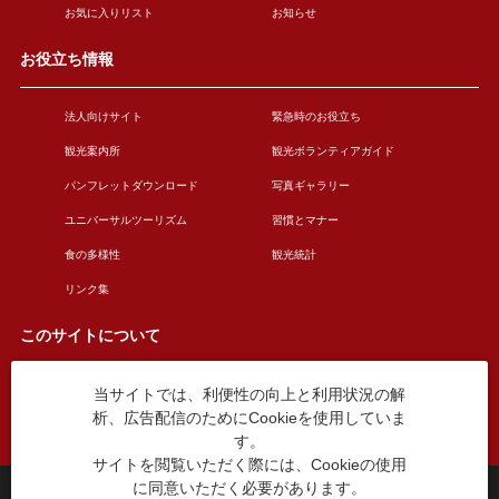
お気に入りリスト
お知らせ
お役立ち情報
法人向けサイト
緊急時のお役立ち
観光案内所
観光ボランティアガイド
パンフレットダウンロード
写真ギャラリー
ユニバーサルツーリズム
習慣とマナー
食の多様性
観光統計
リンク集
このサイトについて
当サイトでは、利便性の向上と利用状況の解
このサイトについて
広告掲載について
析、広告配信のためにCookieを使用していま
お問い合わせ
す。
サイトを閲覧いただく際には、Cookieの使用
に同意いただく必要があります。
台東区役所観光課