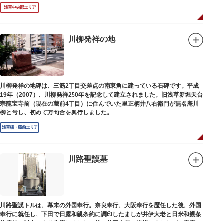
浅草中央部エリア
川柳発祥の地
川柳発祥の地碑は、三筋2丁目交差点の南東角に建っている石碑です。平成
19年（2007）、川柳発祥250年を記念して建立されました。旧浅草新堀天台
宗龍宝寺前（現在の蔵前4丁目）に住んでいた里正柄井八右衛門が無名庵川
柳と号し、初めて万句合を興行しました。
浅草橋・蔵前エリア
川路聖謨墓
川路聖謨トルは、幕末の外国奉行。奈良奉行、大阪奉行を歴任した後、外国
奉行に就任し、下田で日露和親条約に調印したましが井伊大老と日米和親条