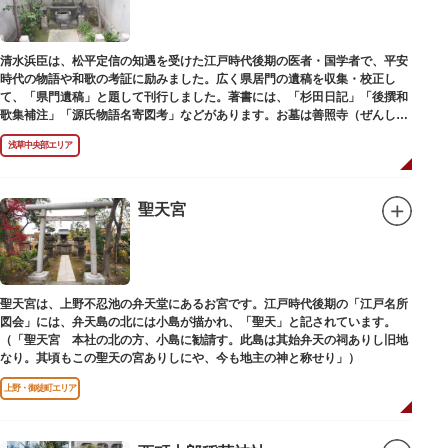
清水浜臣は、松平定信の知遇を受けた江戸時代後期の医者・国学者で、平安
時代の物語や和歌の考証に励みました。広く県居門の遺稿を収集・校正し
て、「県門遺稿」と題して刊行しました。著書には、「杉田日記」「後撰和
歌集補注」「源氏物語名寄図考」などがあります。お墓は善照寺（ぜんしょ
うじ）境内にあります。
浅草中央部エリア
聖天宮
聖天宮は、上野不忍池の弁天堂にあるお宮です。江戸時代後期の「江戸名所
図会」には、弁天島の北には小島が描かれ、「聖天」と記されています。
（「聖天宮 本社の北の方、小島に勧請す。此島は其始弁天の祠ありし旧地
なり。其頃もこの聖天の宮ありしにや、今も地主の神と称せり」）
上野・御徒町エリア