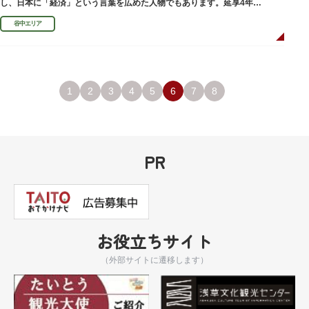
し、日本に「経済」という言葉を広めた人物でもあります。延享4年
（1747）に没しました。
谷中エリア
1
2
3
4
5
6
7
8
PR
お役立ちサイト
（外部サイトに遷移します）