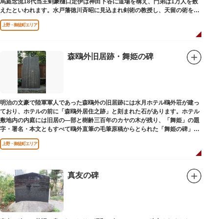
馬庭念流18代当主剣豪樋口定伊は神田下谷に道場を構え、門弟は1万人を数
えたといわれます。水戸藩徳川斉昭に見込まれ剣術の教授し、天留の術を創
案しました。お墓は妙極院（みょうごくいん）にあります。
上野・御徒町エリア
森鴎外旧居跡・舞姫の碑
明治の文豪で陸軍軍人であった森鴎外の旧居跡には水月ホテル鴎外荘が建っ
ており、ホテルの前に「森鴎外居住之跡」と刻まれた石があります。ホテル
敷地内の内庭には旧居の―部と樹齢三百年のカヤの木が残り、「舞姫」の題
字・署名・本文ともすべて鴎外直筆の毛筆原稿からとられた「舞姫の碑」の
文学碑も建っています。
上野・御徒町エリア
真友の碑