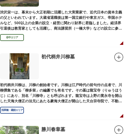
渋沢栄一は、幕末から大正初期に活躍した大実業家で、近代日本の資本主義
の父といわれています。大蔵省退職後は第一国立銀行や東京ガス、帝国ホテ
ルなど、500以上の企業の設立・経営に関わり財界に君臨しました。経済界
引退後は教育家としても活躍し、商法講習所（一橋大学）などの設立に参画
しました。お墓は谷中霊園にあります。
谷中エリア
初代柄井川柳墓
初代柄井川柳は、川柳の創始者です。川柳は江戸時代の前句付の点者で、川
柳撰集である「柳多留」の編纂でも有名です。その墓は龍宝寺（りゅうほう
じ）にあり、別名「川柳寺」とも呼ばれます。龍宝寺は上野の寛永寺を開山
した天海大僧正の法兄にあたる豪海大僧正が開山した天台宗寺院で、不動明
王の梵字を刻んだ板碑が境内に残っています。
浅草橋・蔵前エリア
勝川春章墓