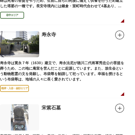
碑は死者の菩提を弔うため、生前に自らの死後に備えて供養を行うため建立
した塔婆の一種です。長安寺境内には鎌倉・室町時代合わせて4基あり、
「長安寺板碑」として台東区の有形文化財に指定されています。
谷中エリア
寿永寺
寿永寺は寛永７年（1630）建立で、寿永法尼が徳川二代将軍秀忠公の菩提を
葬うため、この地に庵室を営んだことに起源しています。また、放生会とい
う動物慰霊の文を発願し、布袋尊を勧請して祀っています。幸福を授けると
いう布袋尊は、地域の人々に長く愛されています。
根岸・入谷・金杉エリア
宋紫石墓