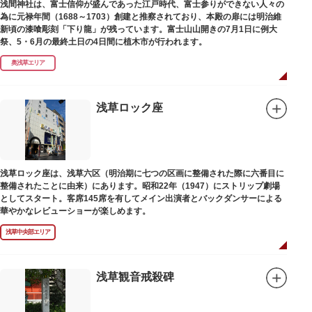
浅間神社は、富士信仰が盛んであった江戸時代、富士参りができない人々の
為に元禄年間（1688～1703）創建と推察されており、本殿の扉には明治維
新頃の漆喰彫刻「下り龍」が残っています。富士山山開きの7月1日に例大
祭、5・6月の最終土日の4日間に植木市が行われます。
奥浅草エリア
浅草ロック座
浅草ロック座は、浅草六区（明治期に七つの区画に整備された際に六番目に
整備されたことに由来）にあります。昭和22年（1947）にストリップ劇場
としてスタート。客席145席を有してメイン出演者とバックダンサーによる
華やかなレビューショーが楽しめます。
浅草中央部エリア
浅草観音戒殺碑