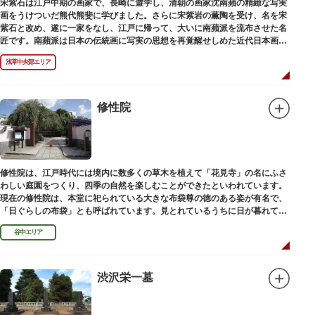
宋紫石は江戸中期の画家で、長崎に遊学し、清朝の画家沈南蘋の精緻な写実
画をうけついだ熊代熊斐に学びました。さらに宋紫岩の薫陶を受け、名を宋
紫石と改め、遂に一家をなし、江戸に帰って、大いに南蘋派を流布させた名
匠です。南蘋派は日本の伝統画に写実の思想を再覚醒せしめた近代日本画壇
の源流です。お墓は徳本寺（とくほんじ）境内にあります。
浅草中央部エリア
修性院
修性院は、江戸時代には境内に数多くの草木を植えて「花見寺」の名にふさ
わしい庭園をつくり、四季の自然を楽しむことができたといわれています。
現在の修性院は、本堂に祀られている大きな布袋尊の徳のある姿が有名で、
「日ぐらしの布袋」とも呼ばれています。見とれているうちに日が暮れてし
まった、という言い伝えです。
谷中エリア
渋沢栄一墓