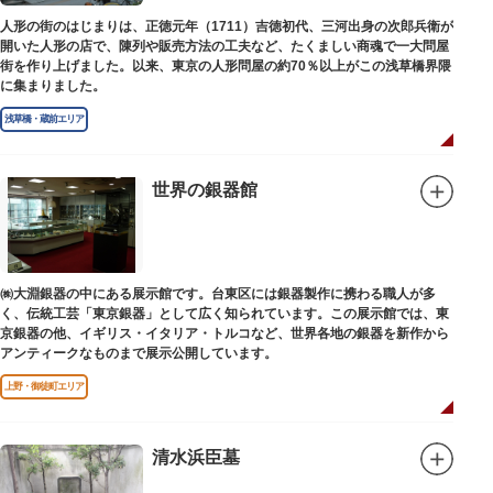
人形の街のはじまりは、正徳元年（1711）吉徳初代、三河出身の次郎兵衛が
開いた人形の店で、陳列や販売方法の工夫など、たくましい商魂で一大問屋
街を作り上げました。以来、東京の人形問屋の約70％以上がこの浅草橋界隈
に集まりました。
浅草橋・蔵前エリア
世界の銀器館
㈱大淵銀器の中にある展示館です。台東区には銀器製作に携わる職人が多
く、伝統工芸「東京銀器」として広く知られています。この展示館では、東
京銀器の他、イギリス・イタリア・トルコなど、世界各地の銀器を新作から
アンティークなものまで展示公開しています。
上野・御徒町エリア
清水浜臣墓