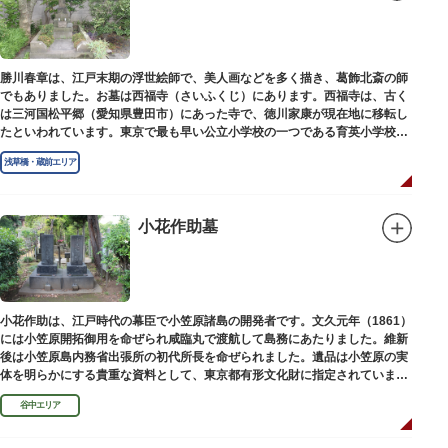
勝川春章は、江戸末期の浮世絵師で、美人画などを多く描き、葛飾北斎の師
でもありました。お墓は西福寺（さいふくじ）にあります。西福寺は、古く
は三河国松平郷（愛知県豊田市）にあった寺で、徳川家康が現在地に移転し
たといわれています。東京で最も早い公立小学校の一つである育英小学校の
発祥の地としても知られています。
浅草橋・蔵前エリア
小花作助墓
小花作助は、江戸時代の幕臣で小笠原諸島の開発者です。文久元年（1861）
には小笠原開拓御用を命ぜられ咸臨丸で渡航して島務にあたりました。維新
後は小笠原島内務省出張所の初代所長を命ぜられました。遺品は小笠原の実
体を明らかにする貴重な資料として、東京都有形文化財に指定されていま
す。お墓は谷中霊園にあります。
谷中エリア