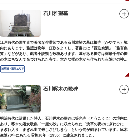
石川雅望墓
江戸時代の国学者で著名な俳諧師である石川雅望の墓は榧寺（かやでら）境
内にあります。雅望は晩年、狂歌をよくし、著書には「源注余滴」「雅言集
覧」などがあり、戯者小説類も数種あります。墓がある榧寺は樹齢千年の榧
の木にちなんで名づけられた寺で、大きな榧の木から作られた火除けの神、
秋葉権現で知られています。
浅草橋・蔵前エリア
石川啄木の歌碑
明治時代に活躍した詩人、石川啄木の歌碑は等光寺（とうこうじ）の境内に
あり、啄木の処女歌集「一握の砂」に収められた「浅草の夜のにぎわひに
まぎれ入り まぎれ出で来しさびしき心」という句が刻まれています。啄木
生誕70年にあたる昭和30年（1955）に建立されました。