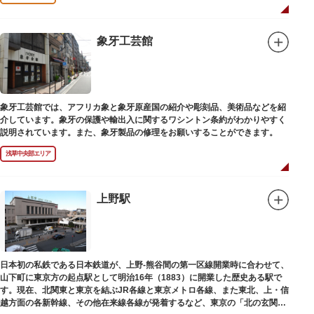
象牙工芸館
象牙工芸館では、アフリカ象と象牙原産国の紹介や彫刻品、美術品などを紹
介しています。象牙の保護や輸出入に関するワシントン条約がわかりやすく
説明されています。また、象牙製品の修理をお願いすることができます。
浅草中央部エリア
上野駅
日本初の私鉄である日本鉄道が、上野-熊谷間の第一区線開業時に合わせて、
山下町に東京方の起点駅として明治16年（1883）に開業した歴史ある駅で
す。現在、北関東と東京を結ぶJR各線と東京メトロ各線、また東北、上・信
越方面の各新幹線、その他在来線各線が発着するなど、東京の「北の玄関