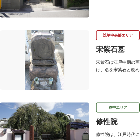
浅草中央部エリア
宋紫石墓
宋紫石は江戸中期の画
け、名を宋紫石と改め
せしめた近代日本画壇
谷中エリア
修性院
修性院は、江戸時代に