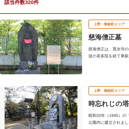
該当件数320件
上野・御徒町エリア
慈海僧正墓
慈海僧正は、寛永寺の
波の喜多院を経て東叡
ため寛永寺に移築され
上野・御徒町エリア
時忘れじの塔
昭和20年（1945
公園内に建立されまし