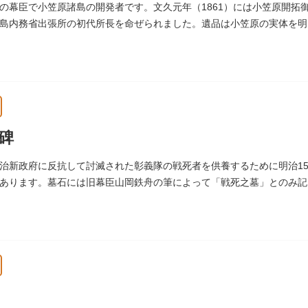
の幕臣で小笠原諸島の開発者です。文久元年（1861）には小笠原開拓
島内務省出張所の初代所長を命ぜられました。遺品は小笠原の実体を明
。お墓は谷中霊園にあります。
碑
治新政府に反抗して討滅された彰義隊の戦死者を供養するために明治15
あります。墓石には旧幕臣山岡鉄舟の筆によって「戦死之墓」とのみ記