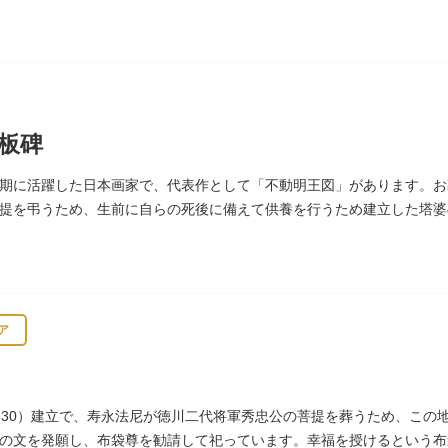
和祈念母子像・時計塔です。
板碑
期に活躍した日本画家で、代表作として「不動明王図」があります。お
提を弔うため、生前に自らの死後に備えて供養を行うため建立した塔婆
安寺板碑」として台東区の有形文化財に指定されています。
ア
630）建立で、寿永法尼が徳川二代将軍秀忠公の菩提を葬うため、この
の文を発願し、布袋尊を勧請して祀っています。幸福を授けるという布