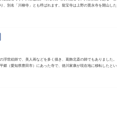
り、別名「川柳寺」とも呼ばれます。龍宝寺は上野の寛永寺を開山した
明王の梵字を刻んだ板碑が境内に残っています。
の浮世絵師で、美人画などを多く描き、葛飾北斎の師でもありました。
平郷（愛知県豊田市）にあった寺で、徳川家康が現在地に移転したとい
発祥の地としても知られています。