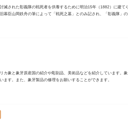
討滅された彰義隊の戦死者を供養するために明治15年（1882）に建
旧幕臣山岡鉄舟の筆によって「戦死之墓」とのみ記され、「彰義隊」の
リカ象と象牙原産国の紹介や彫刻品、美術品などを紹介しています。象
います。また、象牙製品の修理をお願いすることができます。