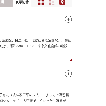
新順
表示切替
山護国院、目黒不動、比叡山西塔宝園院、川越仙
が、昭和33年（1958）東京文化会館の建設の
香葉子さん（故林家三平の夫人）によって上野恩賜
願いをこめて、大空襲で亡くなったご家族がモ