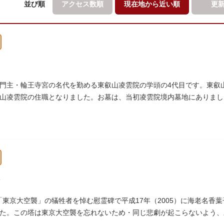
並び順
アクセス数順
現在地から
近い順
更
門主・輪王寺宮の名代を勤める東叡山凌雲院の学頭の4代目です。東叡
山凌雲院の住職となりました。お墓は、当初凌雲院境内墓地にありました
ました。
）の「東京大空襲」の犠牲者を悼む慰霊碑で平成17年（2005）に海老名
た。この塔は東京大空襲を忘れないため・同じ悲劇が起こらないよう、