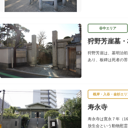
チーフになっている平
谷中エリア
狩野芳崖墓・
狩野芳崖は、墓明治初
あり、板碑は死者の菩
わせて4基あり、「長
根岸・入谷・金杉エリ
寿永寺
寿永寺は寛永７年（1
放生会という動物慰霊