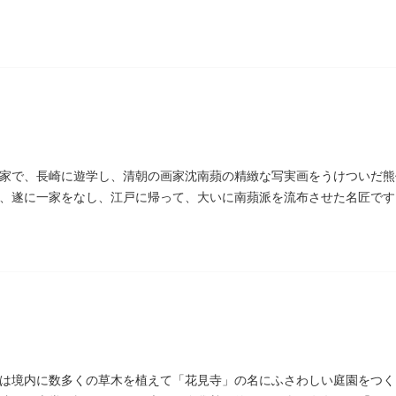
家で、長崎に遊学し、清朝の画家沈南蘋の精緻な写実画をうけついだ熊
、遂に一家をなし、江戸に帰って、大いに南蘋派を流布させた名匠です
の源流です。お墓は徳本寺（とくほんじ）境内にあります。
は境内に数多くの草木を植えて「花見寺」の名にふさわしい庭園をつく