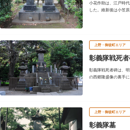
小花作助は、江戸時代
した。維新後は小笠原
財に指定されています
上野・御徒町エリア
彰義隊戦死者
彰義隊戦死者碑は、明
の西郷隆盛像の裏手に
上野・御徒町エリア
彰義隊墓