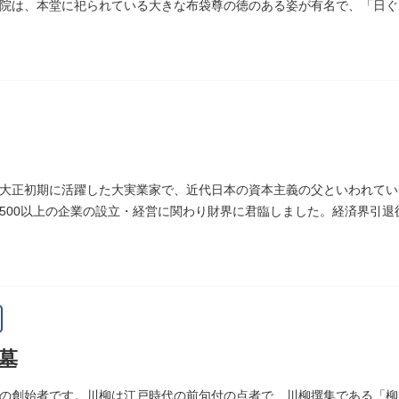
院は、本堂に祀られている大きな布袋尊の徳のある姿が有名で、「日ぐ
まった、という言い伝えです。
大正初期に活躍した大実業家で、近代日本の資本主義の父といわれてい
500以上の企業の設立・経営に関わり財界に君臨しました。経済界引
しました。お墓は谷中霊園にあります。
墓
の創始者です。川柳は江戸時代の前句付の点者で、川柳撰集である「柳