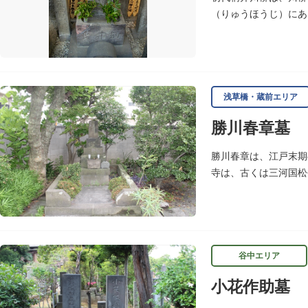
（りゅうほうじ）にあ
た天台宗寺院で、不動
浅草橋・蔵前エリア
勝川春章墓
勝川春章は、江戸末期
寺は、古くは三河国松
つである育英小学校の
谷中エリア
小花作助墓