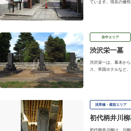
ています。現在の修性
るうちに日が暮れてし
谷中エリア
渋沢栄一墓
渋沢栄一は、幕末から
ス、帝国ホテルなど、
学）などの設立に参画
浅草橋・蔵前エリア
初代柄井川柳
初代柄井川柳は、川柳