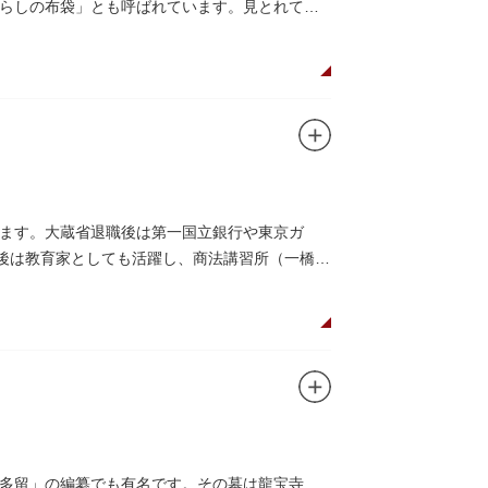
らしの布袋」とも呼ばれています。見とれてい
ます。大蔵省退職後は第一国立銀行や東京ガ
退後は教育家としても活躍し、商法講習所（一橋大
多留」の編纂でも有名です。その墓は龍宝寺