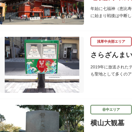
年始に七福神（恵比寿
に始まり戦後は中断し
浅草名所七福神の特徴
「集まる」という縁起
浅草中央部エリア
巡拝しましょう。
さらざんま
江戸文化発祥の地とい
訪ねながら江戸文化の
2019年に放送され
御利益にあやかりなが
も聖地として多くのア
に設置されました。
<「さらざんまい」監
「実在する風景を舞台
のシンボルとしてい
谷中エリア
設置年月日:令和3年3月
横山大観墓