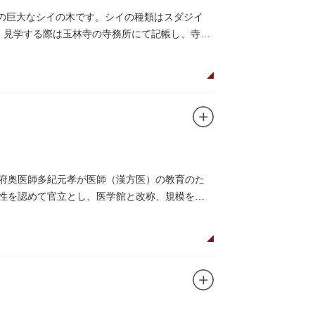
物の巨大なシイの木です。シイの種類はスダジイ
ます。見学する際は玉林寺の寺務所にて記帳し、寺の
幕府奥医師多紀元孝が医師（漢方医）の教育のた
要性を認めて官立とし、医学館と改称、規模を拡
、再建されました。
を設けて全寮制とし、広く一般からも入学を許可
た。
りません。