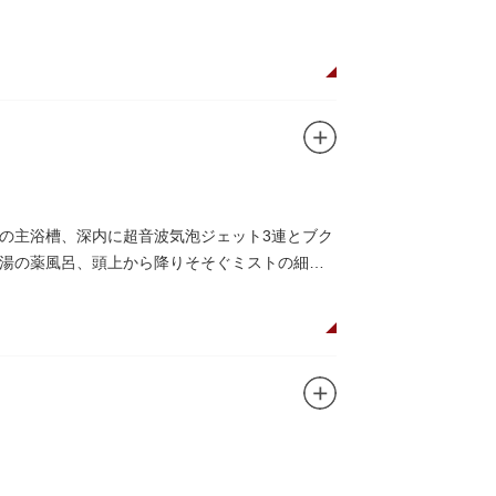
の主浴槽、深内に超音波気泡ジェット3連とブク
湯の薬風呂、頭上から降りそそぐミストの細か