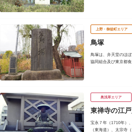
う町名が生まれたのは
上野・御徒町エリア
鳥塚
鳥塚は、弁天堂のほぼ
協同組合及び東京都食
昭和37年（1962）
奥浅草エリア
東禅寺の江戸
宝永７年（1710年
（東海道）、太宗寺（