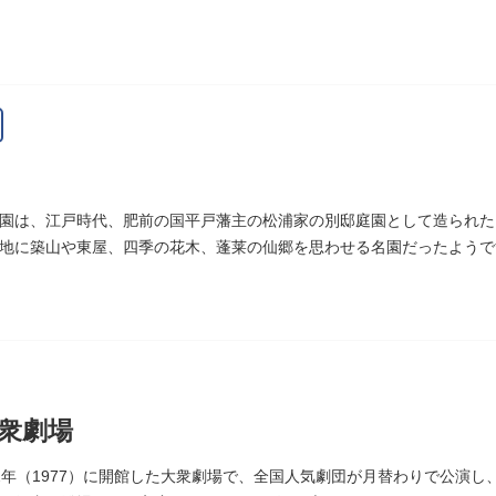
園は、江戸時代、肥前の国平戸藩主の松浦家の別邸庭園として造られた
地に築山や東屋、四季の花木、蓬莱の仙郷を思わせる名園だったようで
指定の天然記念物の大イチョウを残すのみです。
衆劇場
2年（1977）に開館した大衆劇場で、全国人気劇団が月替わりで公演