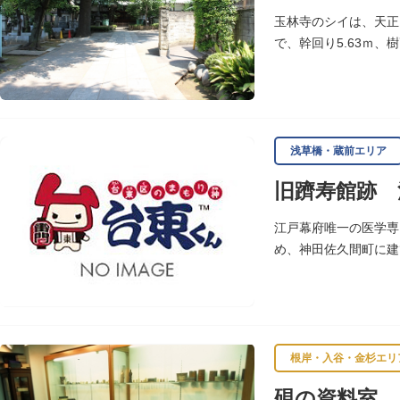
玉林寺のシイは、天正
で、幹回り5.63ｍ、
方と見学します。
浅草橋・蔵前エリア
旧躋寿館跡 
江戸幕府唯一の医学専
め、神田佐久間町に建
大しました。文化3年
敷地は約7千平方メー
し、子弟育成をはかる
※現在、この場所に「
根岸・入谷・金杉エリ
硯の資料室