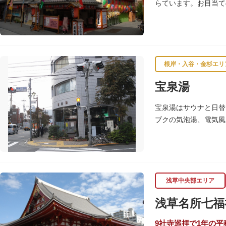
らています。お目当て
根岸・入谷・金杉エリ
宝泉湯
宝泉湯はサウナと日替
ブクの気泡湯、電気風
い霧雨が気持ちいいと
浅草中央部エリア
浅草名所七福
9社寺巡拝で1年の平