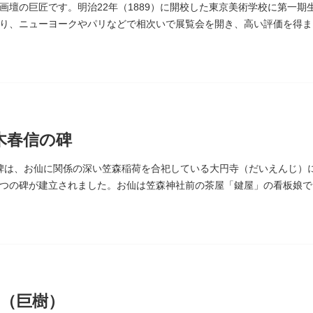
画壇の巨匠です。明治22年（1889）に開校した東京美術学校に第一
り、ニューヨークやパリなどで相次いで展覧会を開き、高い評価を得ま
なりました。お墓は谷中霊園にあります。
木春信の碑
碑は、お仙に関係の深い笠森稲荷を合祀している大円寺（だいえんじ）に
つの碑が建立されました。お仙は笠森神社前の茶屋「鍵屋」の看板娘で
絵画様式である多色刷り版画「錦絵」に描きました。
（巨樹）