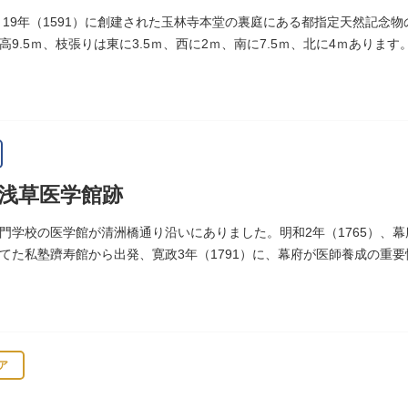
 19年（1591）に創建された玉林寺本堂の裏庭にある都指定天然記念
樹高9.5ｍ、枝張りは東に3.5ｍ、西に2ｍ、南に7.5ｍ、北に4ｍあり
浅草医学館跡
門学校の医学館が清洲橋通り沿いにありました。明和2年（1765）、
てた私塾躋寿館から出発、寛政3年（1791）に、幕府が医師養成の重
（1806）、大火に遭い焼失しましたが、同年に旧向柳原一丁目に移転
トル、代々多紀家がその監督に当たり、天保14年（1843）には寄宿舎
など、江戸時代後期から明治維新に至る日本の医学振興に貢献しまし
旧躋寿館跡 浅草医学館跡」に関する案内板や説明版等は設置されてお
ア