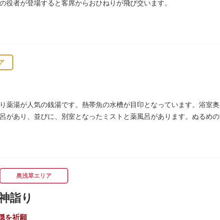
の役者が登場すると客席からおひねりが飛び交います。
ア
り薬湯が人気の銭湯です。熱帯魚の水槽が目印となっています。浴室奥
呂があり、並びに、別室となったミストと薬風呂があります。ぬるめの
評判です。
奥浅草エリア
神詣り
穏を祈願