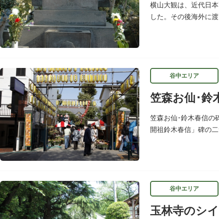
横山大観は、近代日本
した。その後海外に渡
回文化勲章の受章者と
谷中エリア
笠森お仙･鈴
笠森お仙･鈴木春信の
開祖鈴木春信」碑の二
その姿を、当時新しい
谷中エリア
玉林寺のシイ