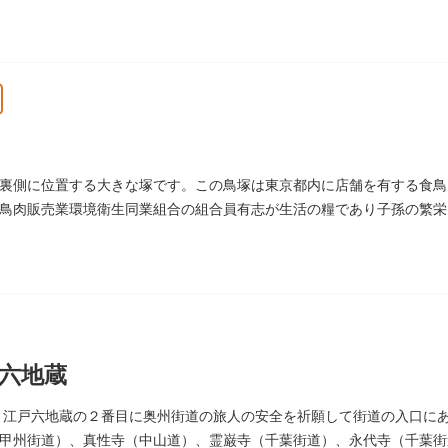
昭和9年（1934）のことです。
裏側に位置する大きな塚です。この鳥塚は東京都内に店舗を有する食鳥
鳥肉販売業環境衛生同業組合の組合員有志が生活の糧であり子孫の繁栄
に建立されました。
六地蔵
）、江戸六地蔵の２番目に奥州街道の旅人の安全を祈願して街道の入口に
甲州街道）、真性寺（中山道）、霊巌寺（千葉街道）、永代寺（千葉街