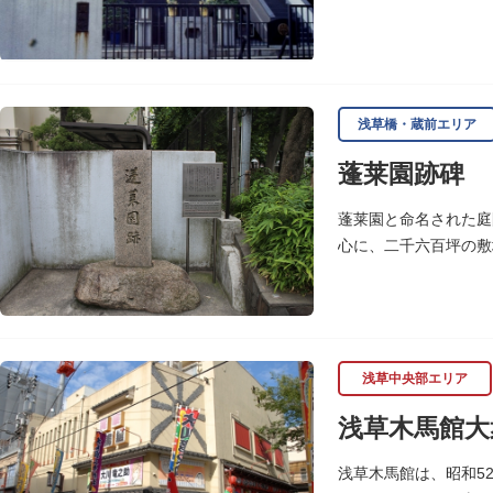
浅草橋・蔵前エリア
蓬莱園跡碑
蓬莱園と命名された庭
心に、二千六百坪の敷
校校庭に池の一部と都
浅草中央部エリア
浅草木馬館大
浅草木馬館は、昭和5