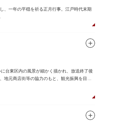
し、一年の平穏を祈る正月行事。江戸時代末期
数の究み、鳩と言う字にも使われていて、鳩は
をつけ、色紙・福絵に御朱印をいただきながら
ります。七福神をめぐる途中、これらの名跡も
心に台東区内の風景が細かく描かれ、放送終了後
、地元商店街等の協力のもと、観光振興を目的
け入れていただけて大変嬉しいです。聖地巡礼