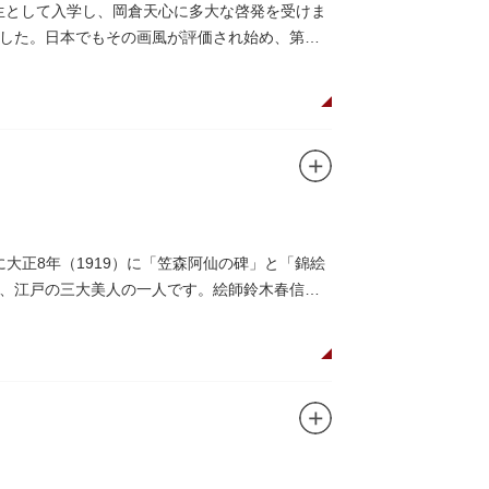
期生として入学し、岡倉天心に多大な啓発を受けま
した。日本でもその画風が評価され始め、第一
大正8年（1919）に「笠森阿仙の碑」と「錦絵
、江戸の三大美人の一人です。絵師鈴木春信は