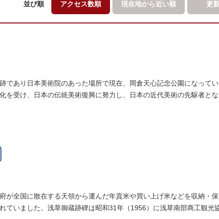
並び順
アクセス数順
現在地から
近い順
更
跡であり日本美術院のあった場所で現在、岡倉天心記念公園になってい
化を受け、日本の伝統美術復興に努力し、日本の近代美術の先駆者となり
優れた画家を世に送り出しました。
府が全国に散在する天領から運んだ年貢米や買い上げ米などを収納・保
れていました。浅草御蔵跡碑は昭和31年（1956）に浅草南部商工観