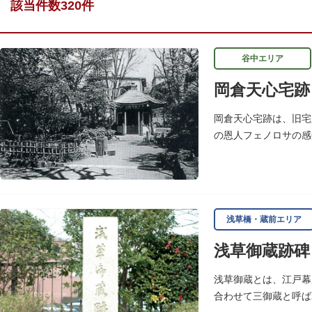
該当件数320件
谷中エリア
岡倉天心宅跡
岡倉天心宅跡は、旧宅
の恩人フェノロサの感
し、横山大観をはじめ
浅草橋・蔵前エリア
浅草御蔵跡碑
浅草御蔵とは、江戸幕
合わせて三御蔵と呼ば