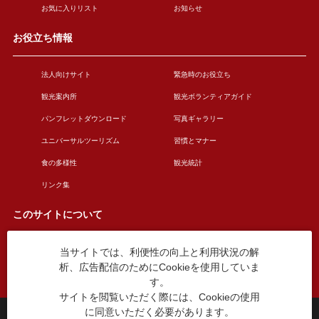
お気に入りリスト
お知らせ
お役立ち情報
法人向けサイト
緊急時のお役立ち
観光案内所
観光ボランティアガイド
パンフレットダウンロード
写真ギャラリー
ユニバーサルツーリズム
習慣とマナー
食の多様性
観光統計
リンク集
このサイトについて
当サイトでは、利便性の向上と利用状況の解
このサイトについて
広告掲載について
析、広告配信のためにCookieを使用していま
お問い合わせ
す。
サイトを閲覧いただく際には、Cookieの使用
に同意いただく必要があります。
台東区役所観光課