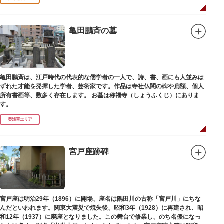
亀田鵬斉の墓
亀田鵬斉は、江戸時代の代表的な儒学者の一人で、詩、書、画にも人並みは
ずれた才能を発揮した学者、芸術家です。作品は寺社仏閣の碑や扁額、個人
所有書画等、数多く存在します。 お墓は称福寺（しょうふくじ）にありま
す。
奥浅草エリア
宮戸座跡碑
宮戸座は明治29年（1896）に開場、座名は隅田川の古称「宮戸川」にちな
んだといわれます。関東大震災で焼失後、昭和3年（1928）に再建され、昭
和12年（1937）に廃座となりました。この舞台で修業し、のち名優になっ