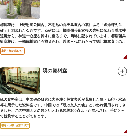
櫛淵碑は、上野恩師公園内、不忍池の弁天島境内の裏にある「虚沖軒先生
碑」と刻まれた石碑です。石碑には、櫛淵彌兵衛宣根の先祖に伝わる香取神
道流から、神道一心流を興すに至るまで、簡略に記されています。櫛淵彌兵
衛宣根は、一橋徳川家に召抱えられ、以後三代にわたって徳川将軍直々の護
衛役として仕えました。
上野・御徒町エリア
硯の資料室
硯の資料室は、中国硯の研究に力を注ぐ楠文夫氏が蒐集した硯・石印・水滴
等を展示した資料室です。中国では「硯は文人の魂」といわれ愛用されてき
ました。この中国四大名硯といわれる硯等300点以上が展示され、手にとっ
て観賞することができます。
根岸・入谷・金杉エリア