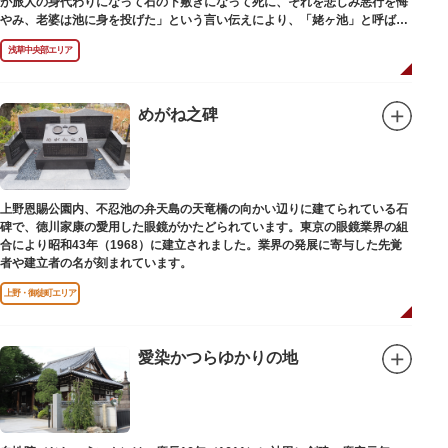
が旅人の身代わりになって石の下敷きになって死に、それを悲しみ悪行を悔
やみ、老婆は池に身を投げた」という言い伝えにより、「姥ヶ池」と呼ばれ
ていました。その碑は花川戸公園内にあります。
浅草中央部エリア
めがね之碑
上野恩賜公園内、不忍池の弁天島の天竜橋の向かい辺りに建てられている石
碑で、徳川家康の愛用した眼鏡がかたどられています。東京の眼鏡業界の組
合により昭和43年（1968）に建立されました。業界の発展に寄与した先覚
者や建立者の名が刻まれています。
上野・御徒町エリア
愛染かつらゆかりの地