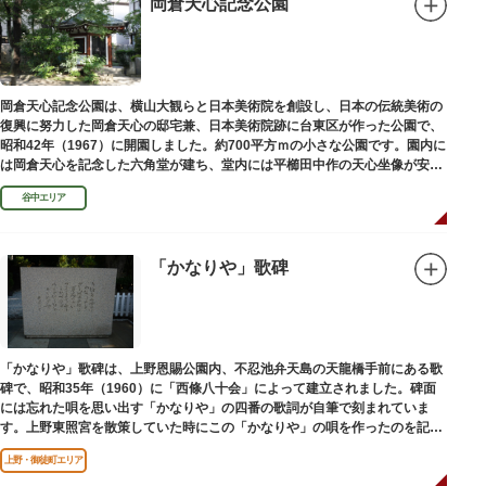
岡倉天心記念公園
岡倉天心記念公園は、横山大観らと日本美術院を創設し、日本の伝統美術の
復興に努力した岡倉天心の邸宅兼、日本美術院跡に台東区が作った公園で、
昭和42年（1967）に開園しました。約700平方ｍの小さな公園です。園内に
は岡倉天心を記念した六角堂が建ち、堂内には平櫛田中作の天心坐像が安置
されています。
谷中エリア
「かなりや」歌碑
「かなりや」歌碑は、上野恩賜公園内、不忍池弁天島の天龍橋手前にある歌
碑で、昭和35年（1960）に「西條八十会」によって建立されました。碑面
には忘れた唄を思い出す「かなりや」の四番の歌詞が自筆で刻まれていま
す。上野東照宮を散策していた時にこの「かなりや」の唄を作ったのを記念
してこの地に建てられました。
上野・御徒町エリア