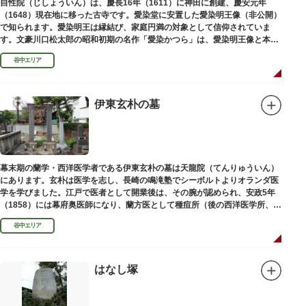
自性院（じしょういん）は、慶長16年（1611）に神田に創建、慶安元年
（1648）現在地に移った古寺です。愛染堂に安置した愛染明王像（非公開）
で知られます。愛染明王は縁結び、家庭円満の対象として信仰されていま
す。文豪川口松太郎の昭和初期の名作「愛染かつら」は、愛染明王像と本堂
前にあった桂の古木にヒントを得た作品だといわれます。
谷中エリア
伊東玄朴の墓
幕末期の蘭学・西洋医学者である伊東玄朴の墓は天龍院（てんりゅういん）
にあります。玄朴は医学を志し、長崎の鳴滝塾でシーボルトよりオランダ医
学を学びました。江戸で医者として開業後は、その腕が認められ、安政5年
（1858）には幕府奥医師になり、蘭方医として種痘所（後の西洋医学所、現
東京大学医学部）の開設などに尽力し、明治4年（1871）72歳で没しまし
谷中エリア
た。
はなし塚