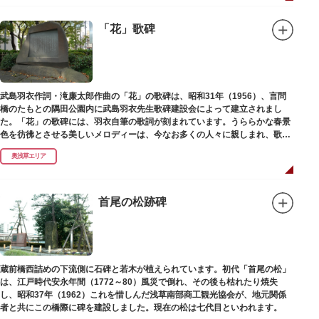
「花」歌碑
武島羽衣作詞・滝廉太郎作曲の「花」の歌碑は、昭和31年（1956）、言問
橋のたもとの隅田公園内に武島羽衣先生歌碑建設会によって建立されまし
た。「花」の歌碑には、羽衣自筆の歌詞が刻まれています。うららかな春景
色を彷彿とさせる美しいメロディーは、今なお多くの人々に親しまれ、歌い
つがれています。
奥浅草エリア
首尾の松跡碑
蔵前橋西詰めの下流側に石碑と若木が植えられています。初代「首尾の松」
は、江戸時代安永年間（1772～80）風災で倒れ、その後も枯れたり焼失
し、昭和37年（1962）これを惜しんだ浅草南部商工観光協会が、地元関係
者と共にこの橋際に碑を建設しました。現在の松は七代目といわれます。