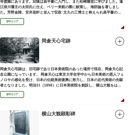
寺霊園にあります。宕陰は昌平黌に入門し、また松崎慊堂に学びました。遠
江掛川藩主の太田氏に仕え、ペリー来航の際に献策し、海防論を著しまし
た。芳野金陵、安井息軒と並んで安政･文久の三博士と称えられ昌平黌の教
授として多くの文人を育て、慶応3年 （1867）に没しました。
谷中エリア
岡倉天心宅跡
岡倉天心宅跡は、旧宅跡であり日本美術院のあった場所で現在、岡倉天心記
念公園になっています。 岡倉天心は東京大学在学中から日本美術の恩人フェ
ノロサの感化を受け、日本の伝統美術復興に努力し、日本の近代美術の先駆
者となりました。明治31（1898）に日本美術院を創設し、横山大観をはじ
め優れた画家を世に送り出しました。
谷中エリア
横山大観顕彰碑