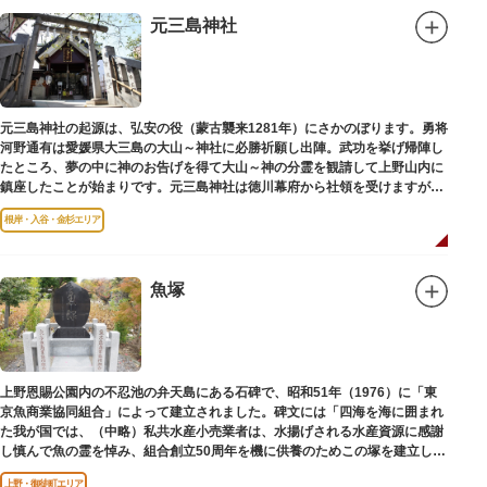
元三島神社
元三島神社の起源は、弘安の役（蒙古襲来1281年）にさかのぼります。勇将
河野通有は愛媛県大三島の大山～神社に必勝祈願し出陣。武功を挙げ帰陣し
たところ、夢の中に神のお告げを得て大山～神の分霊を観請して上野山内に
鎮座したことが始まりです。元三島神社は徳川幕府から社領を受けますが、
御用地となったために上野から浅草へ移転し、現在の地に至ります。
根岸・入谷・金杉エリア
魚塚
上野恩賜公園内の不忍池の弁天島にある石碑で、昭和51年（1976）に「東
京魚商業協同組合」によって建立されました。碑文には「四海を海に囲まれ
た我が国では、（中略）私共水産小売業者は、水揚げされる水産資源に感謝
し慎んで魚の霊を悼み、組合創立50周年を機に供養のためこの塚を建立しま
す」とあります。
上野・御徒町エリア