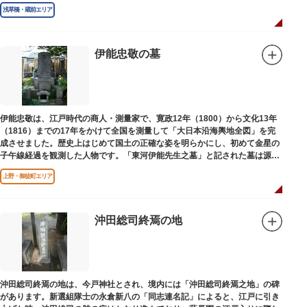
浅草橋・蔵前エリア
伊能忠敬の墓
伊能忠敬は、江戸時代の商人・測量家で、寛政12年（1800）から文化13年
（1816）までの17年をかけて全国を測量して「大日本沿海輿地全図」を完
成させました。歴史上はじめて国土の正確な姿を明らかにし、初めて金星の
子午線経過を観測した人物です。「東河伊能先生之墓」と記された墓は源空
寺（げんくうじ）にあります。
上野・御徒町エリア
沖田総司終焉の地
沖田総司終焉の地は、今戸神社とされ、境内には「沖田総司終焉之地」の碑
があります。新選組隊士の永倉新八の「同志連名記」によると、江戸に引き