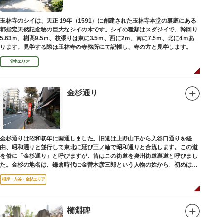
玉林寺のシイは、天正 19年（1591）に創建された玉林寺本堂の裏庭にある
都指定天然記念物の巨大なシイの木です。シイの種類はスダジイで、幹回り
5.63ｍ、樹高9.5ｍ、枝張りは東に3.5ｍ、西に2ｍ、南に7.5ｍ、北に4ｍあ
ります。見学する際は玉林寺の寺務所にて記帳し、寺の方と見学します。
谷中エリア
金杉通り
金杉通りは昭和初年に開通しました。旧道は上野山下から入谷口通りを経
由、昭和通りと並行して東北に延び三ノ輪で昭和通りと合流します。この道
を俗に「金杉通り」と呼びますが、昔はこの街道を奥州街道裏道と呼びまし
た。金杉の地名は、鎌倉時代に金曽木彦三郎という人物の姓から、初めは金
曽木、それが金杉に変わったものとされています。
根岸・入谷・金杉エリア
櫛淵碑