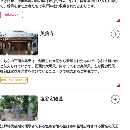
上げた時、沖田総司の肺の病はかなり進んでおり、薩長軍の江戸入りに際し
て、総司を含む患者たちは今戸神社に収容されたとあります。
奥浅草エリア
英信寺
こちらの三面大黒天は、創建した当初から安置されたもので、弘法大師の作
と伝えられています。正面に大黒天、向かって右は弁財天、左が毘沙門天、
後部は宝珠形光背を付けているユニークで徳のあるご尊像です。
根岸・入谷・金杉エリア
塩谷宕陰墓
江戸時代後期の儒学者である塩谷宕陰の墓は谷中墓地と称される区域の天王