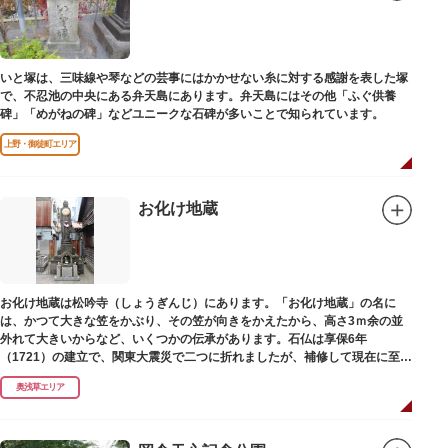
いと塚は、三味線や琴などの芸事にはかかせない糸に対する感謝を表した塚
で、不忍池の中央にある弁天島にあります。弁天島にはその他「ふぐ供養
碑」「めがねの碑」などユニークな石碑が多いことで知られています。
上野・御徒町エリア
お化け地蔵
お化け地蔵は松吟寺（しょうぎんじ）にあります。「お化け地蔵」の名に
は、かつて大きな笠をかぶり、その笠が向きをかえたから、高さ3ｍ余の並
外れて大きいからなど、いくつかの伝承があります。石仏は享保6年
（1721）の建立で、関東大震災で二つに折れましたが、補修して現在に至っ
ています。常夜灯は、寛政2年（1790）に建てられました。
奥浅草エリア