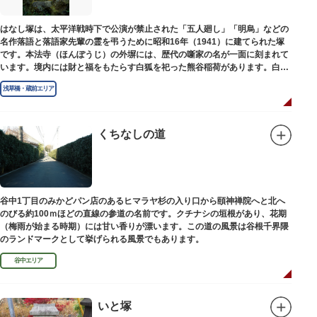
はなし塚は、太平洋戦時下で公演が禁止された「五人廻し」「明烏」などの
名作落語と落語家先輩の霊を弔うために昭和16年（1941）に建てられた塚
です。本法寺（ほんぽうじ）の外塀には、歴代の噺家の名が一面に刻まれて
います。境内には財と福をもたらす白狐を祀った熊谷稲荷があります。白狐
を祀った稲荷は全国に2ケ所しかない非常に珍しいものです。
浅草橋・蔵前エリア
くちなしの道
谷中1丁目のみかどパン店のあるヒマラヤ杉の入り口から頤神禅院へと北へ
のびる約100ｍほどの直線の参道の名前です。クチナシの垣根があり、花期
（梅雨が始まる時期）には甘い香りが漂います。この道の風景は谷根千界隈
のランドマークとして挙げられる風景でもあります。
谷中エリア
いと塚