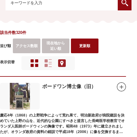
該当件数320件
現在地から
並び順
アクセス数順
更新順
近い順
表示切替
ボードワン博士像（旧）
慶応4年（1868）の上野戦争によって荒れ果て、明治新政府が病院建設を決
めていた上野の山を、近代的な公園にすべきと提言した長崎医学校教官でオ
ランダ人医師ボードウィンの胸像です。昭和48（1973）年に建立されまし
たが、オランダ政府の資料の錯誤で平成18年（2006）に像を交換するまで