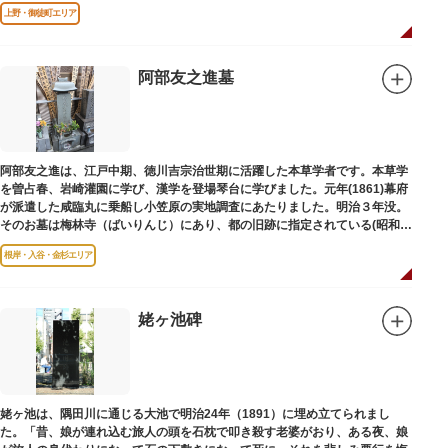
は博士の弟の像でした。
上野・御徒町エリア
阿部友之進墓
阿部友之進は、江戸中期、徳川吉宗治世期に活躍した本草学者です。本草学
を曽占春、岩崎灌園に学び、漢学を登場琴台に学びました。元年(1861)幕府
が派遣した咸臨丸に乗船し小笠原の実地調査にあたりました。明治３年没。
そのお墓は梅林寺（ばいりんじ）にあり、都の旧跡に指定されている(昭和３
年指定)。
根岸・入谷・金杉エリア
姥ヶ池碑
姥ヶ池は、隅田川に通じる大池で明治24年（1891）に埋め立てられまし
た。「昔、娘が連れ込む旅人の頭を石枕で叩き殺す老婆がおり、ある夜、娘