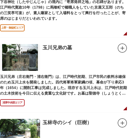
下谷神社（したやじんじゃ）の境内に「寄席発祥之地」の石碑があります。
江戸時代寛政10年（1798）に馬喰町で櫛職人をしていた京屋又五郎（のち
の三笑亭可楽）が、素人噺家として入場料をとって興行を行ったことが、寄
席のはじまりだといわれています。
上野・御徒町エリア
玉川兄弟の墓
玉川兄弟（庄右衛門・清右衛門）は、江戸時代初期、江戸市民の飲料水確保
のため玉川上水を開発しました。四代将軍将軍家綱の頃、幕命が下り承応3
年（1654）に開削工事は完成しました。現存する玉川上水は、江戸時代初期
の土木技術を今日に伝える貴重な文化財です。お墓は聖徳寺（しょうとく
じ）にあります。
浅草中央部エリア
玉林寺のシイ（巨樹）