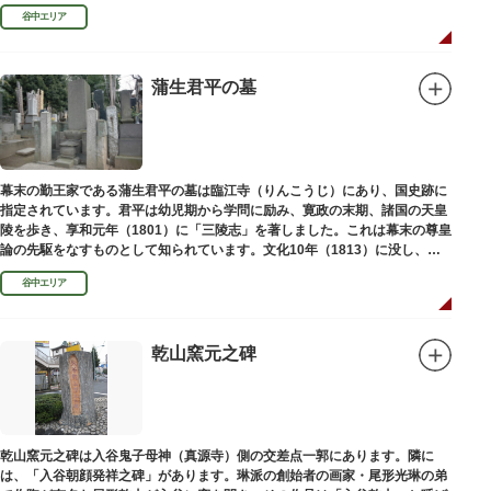
い絵画様式である多色刷り版画「錦絵」に描きました。
谷中エリア
蒲生君平の墓
幕末の勤王家である蒲生君平の墓は臨江寺（りんこうじ）にあり、国史跡に
指定されています。君平は幼児期から学問に励み、寛政の末期、諸国の天皇
陵を歩き、享和元年（1801）に「三陵志」を著しました。これは幕末の尊皇
論の先駆をなすものとして知られています。文化10年（1813）に没し、高
山彦三郎や林子平と共に「寛政三奇人」の一人にあげられています。
谷中エリア
乾山窯元之碑
乾山窯元之碑は入谷鬼子母神（真源寺）側の交差点一郭にあります。隣に
は、「入谷朝顔発祥之碑」があります。琳派の創始者の画家・尾形光琳の弟