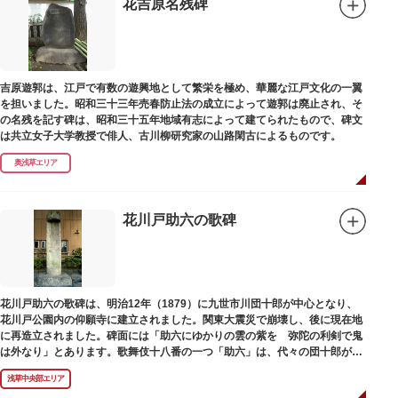
花吉原名残碑
吉原遊郭は、江戸で有数の遊興地として繁栄を極め、華麗な江戸文化の一翼
を担いました。昭和三十三年売春防止法の成立によって遊郭は廃止され、そ
の名残を記す碑は、昭和三十五年地域有志によって建てられたもので、碑文
は共立女子大学教授で俳人、古川柳研究家の山路閑古によるものです。
奥浅草エリア
花川戸助六の歌碑
花川戸助六の歌碑は、明治12年（1879）に九世市川団十郎が中心となり、
花川戸公園内の仰願寺に建立されました。関東大震災で崩壊し、後に現在地
に再造立されました。碑面には「助六にゆかりの雲の紫を 弥陀の利剣で鬼
は外なり」とあります。歌舞伎十八番の一つ「助六」は、代々の団十郎が伝
えていますが、助六の実像は不明です。
浅草中央部エリア