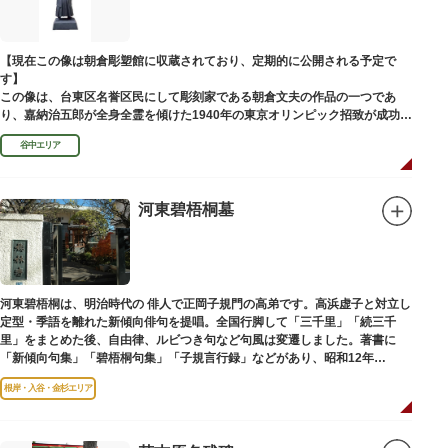
【現在この像は朝倉彫塑館に収蔵されており、定期的に公開される予定で
す】
この像は、台東区名誉区民にして彫刻家である朝倉文夫の作品の一つであ
り、嘉納治五郎が全身全霊を傾けた1940年の東京オリンピック招致が成功
（のちに返上）した、1936年に制作されました。
谷中エリア
朝倉文夫は、1907～1910年ころに嘉納と知り合ったと推察されます。その
後も縁があり、嘉納の人柄や骨格などを熟知していた朝倉は、嘉納の海外出
張中に本作を制作して周囲を驚かせました。しっかりした体幹を感じさせる
ポーズは、嘉納の柔道家としての「不動の姿勢」を意識したと思われます。
河東碧梧桐墓
河東碧梧桐は、明治時代の 俳人で正岡子規門の高弟です。高浜虚子と対立し
定型・季語を離れた新傾向俳句を提唱。全国行脚して「三千里」「続三千
里」をまとめた後、自由律、ルビつき句など句風は変遷しました。著書に
「新傾向句集」「碧梧桐句集」「子規言行録」などがあり、昭和12年
（1937）に没し、お墓は梅林寺（ばいりんじ）にあります。
根岸・入谷・金杉エリア