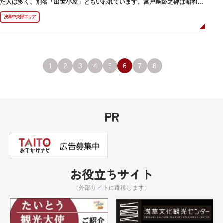
た人は多く、別名「出世小屋」ともいわれています。宮戸座跡之碑は昭和53
年（1978）に建てられました。
浅草中央部エリア
1
2
3
4
5
6
7
8
PR
お役立ちサイト
（外部サイトに遷移します）