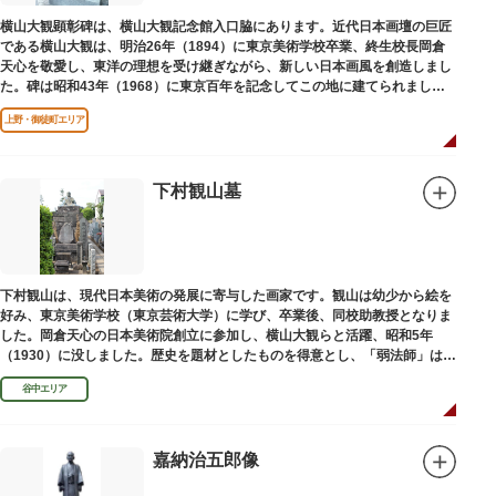
横山大観顕彰碑は、横山大観記念館入口脇にあります。近代日本画壇の巨匠
である横山大観は、明治26年（1894）に東京美術学校卒業、終生校長岡倉
天心を敬愛し、東洋の理想を受け継ぎながら、新しい日本画風を創造しまし
た。碑は昭和43年（1968）に東京百年を記念してこの地に建てられまし
た。
上野・御徒町エリア
下村観山墓
下村観山は、現代日本美術の発展に寄与した画家です。観山は幼少から絵を
好み、東京美術学校（東京芸術大学）に学び、卒業後、同校助教授となりま
した。岡倉天心の日本美術院創立に参加し、横山大観らと活躍、昭和5年
（1930）に没しました。歴史を題材としたものを得意とし、「弱法師」は代
表作です。お墓は安立寺（あんりゅうじ）にあります。
谷中エリア
嘉納治五郎像