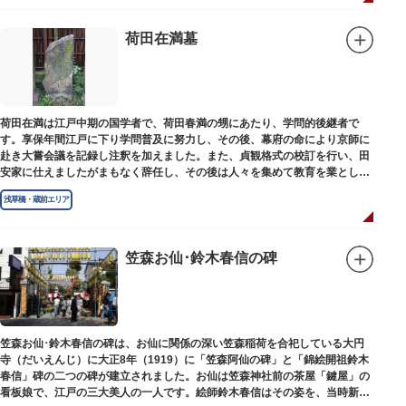
荷田在満墓
荷田在満は江戸中期の国学者で、荷田春満の甥にあたり、学問的後継者で
す。享保年間江戸に下り学問普及に努力し、その後、幕府の命により京師に
赴き大嘗会議を記録し注釈を加えました。また、貞観格式の校訂を行い、田
安家に仕えましたがまもなく辞任し、その後は人々を集めて教育を業としま
した。お墓は金竜寺（きんりゅうじ）境内にあります。
浅草橋・蔵前エリア
笠森お仙･鈴木春信の碑
笠森お仙･鈴木春信の碑は、お仙に関係の深い笠森稲荷を合祀している大円
寺（だいえんじ）に大正8年（1919）に「笠森阿仙の碑」と「錦絵開祖鈴木
春信」碑の二つの碑が建立されました。お仙は笠森神社前の茶屋「鍵屋」の
看板娘で、江戸の三大美人の一人です。絵師鈴木春信はその姿を、当時新し