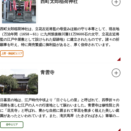
西町太郎稲荷神社
西町太郎稲荷神社は、立花左近将監の母堂みほ姫の守り本尊として、現在地
（万治年間（1658～61）に九州筑後柳川藩11万9600石の太守、立花左近将
監の江戸中屋敷として設けられた邸跡地）に建立されたものです。諸々の祈
願事を叶え、特に商売繁盛に御利益があると、厚く信仰されています。
上野・御徒町エリア
青雲寺
日暮里の地は、江戸時代中頃より「日ぐらしの里」と呼ばれて、四季折々の
花樹を楽しむ江戸の人々の行楽地として賑わいました。青雲寺は修性院と共
に「花見寺」と呼ばれ、豊かな自然に囲まれて草花を数多く植えた美しい庭
園があったといわれています。また、滝沢馬琴（たきざわばきん）筆塚の碑
があります。
谷中エリア