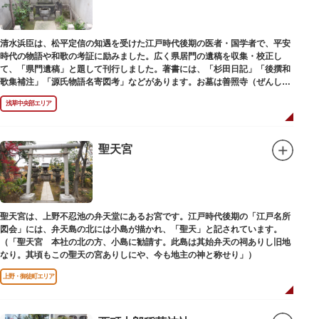
清水浜臣は、松平定信の知遇を受けた江戸時代後期の医者・国学者で、平安
時代の物語や和歌の考証に励みました。広く県居門の遺稿を収集・校正し
て、「県門遺稿」と題して刊行しました。著書には、「杉田日記」「後撰和
歌集補注」「源氏物語名寄図考」などがあります。お墓は善照寺（ぜんしょ
うじ）境内にあります。
浅草中央部エリア
聖天宮
聖天宮は、上野不忍池の弁天堂にあるお宮です。江戸時代後期の「江戸名所
図会」には、弁天島の北には小島が描かれ、「聖天」と記されています。
（「聖天宮 本社の北の方、小島に勧請す。此島は其始弁天の祠ありし旧地
なり。其頃もこの聖天の宮ありしにや、今も地主の神と称せり」）
上野・御徒町エリア