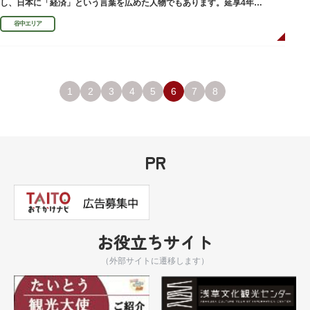
し、日本に「経済」という言葉を広めた人物でもあります。延享4年
（1747）に没しました。
谷中エリア
1
2
3
4
5
6
7
8
PR
お役立ちサイト
（外部サイトに遷移します）