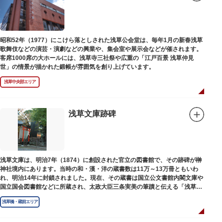
昭和52年（1977）にこけら落としされた浅草公会堂は、毎年1月の新春浅草
歌舞伎などの演芸・演劇などの興業や、集会室や展示会などが催されます。
客席1000席の大ホールには、浅草寺三社祭や広重の「江戸百景 浅草仲見
世」の情景が描かれた鍛帳が雰囲気を創り上げています。
浅草中央部エリア
浅草文庫跡碑
浅草文庫は、明治7年（1874）に創設された官立の図書館で、その跡碑が榊
神社境内にあります。当時の和・漢・洋の蔵書数は11万～13万冊ともいわ
れ、明治14年に封鎖されました。現在、その蔵書は国立公文書館内閣文庫や
国立国会図書館などに所蔵され、太政大臣三条実美の筆蹟と伝える「浅草文
庫」の朱印が押されています。
浅草橋・蔵前エリア