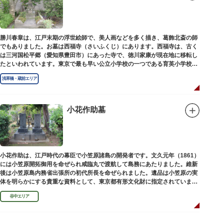
勝川春章は、江戸末期の浮世絵師で、美人画などを多く描き、葛飾北斎の師
でもありました。お墓は西福寺（さいふくじ）にあります。西福寺は、古く
は三河国松平郷（愛知県豊田市）にあった寺で、徳川家康が現在地に移転し
たといわれています。東京で最も早い公立小学校の一つである育英小学校の
発祥の地としても知られています。
浅草橋・蔵前エリア
小花作助墓
小花作助は、江戸時代の幕臣で小笠原諸島の開発者です。文久元年（1861）
には小笠原開拓御用を命ぜられ咸臨丸で渡航して島務にあたりました。維新
後は小笠原島内務省出張所の初代所長を命ぜられました。遺品は小笠原の実
体を明らかにする貴重な資料として、東京都有形文化財に指定されていま
す。お墓は谷中霊園にあります。
谷中エリア