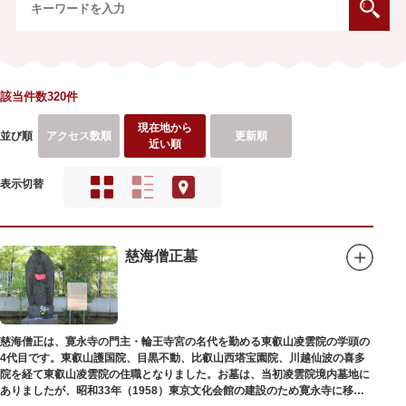
該当件数320件
現在地から
並び順
アクセス数順
更新順
近い順
表示切替
慈海僧正墓
慈海僧正は、寛永寺の門主・輪王寺宮の名代を勤める東叡山凌雲院の学頭の
4代目です。東叡山護国院、目黒不動、比叡山西塔宝園院、川越仙波の喜多
院を経て東叡山凌雲院の住職となりました。お墓は、当初凌雲院境内墓地に
ありましたが、昭和33年（1958）東京文化会館の建設のため寛永寺に移築