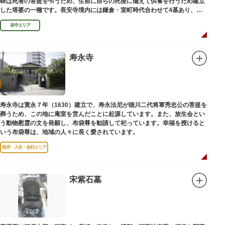
碑は死者の菩提を弔うため、生前に自らの死後に備えて供養を行うため建立
した塔婆の一種です。長安寺境内には鎌倉・室町時代合わせて4基あり、
「長安寺板碑」として台東区の有形文化財に指定されています。
谷中エリア
寿永寺
寿永寺は寛永７年（1630）建立で、寿永法尼が徳川二代将軍秀忠公の菩提を
葬うため、この地に庵室を営んだことに起源しています。また、放生会とい
う動物慰霊の文を発願し、布袋尊を勧請して祀っています。幸福を授けると
いう布袋尊は、地域の人々に長く愛されています。
根岸・入谷・金杉エリア
宋紫石墓