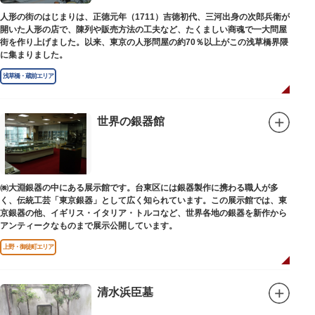
人形の街のはじまりは、正徳元年（1711）吉徳初代、三河出身の次郎兵衛が
開いた人形の店で、陳列や販売方法の工夫など、たくましい商魂で一大問屋
街を作り上げました。以来、東京の人形問屋の約70％以上がこの浅草橋界隈
に集まりました。
浅草橋・蔵前エリア
世界の銀器館
㈱大淵銀器の中にある展示館です。台東区には銀器製作に携わる職人が多
く、伝統工芸「東京銀器」として広く知られています。この展示館では、東
京銀器の他、イギリス・イタリア・トルコなど、世界各地の銀器を新作から
アンティークなものまで展示公開しています。
上野・御徒町エリア
清水浜臣墓