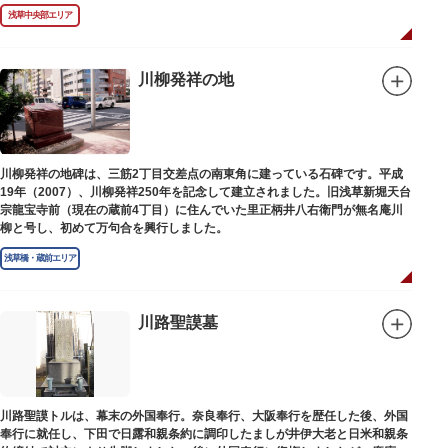
浅草中央部エリア
川柳発祥の地
川柳発祥の地碑は、三筋2丁目交差点の南東角に建っている石碑です。平成
19年（2007）、川柳発祥250年を記念して建立されました。旧浅草新堀天台
宗龍宝寺前（現在の蔵前4丁目）に住んでいた里正柄井八右衛門が無名庵川
柳と号し、初めて万句合を興行しました。
浅草橋・蔵前エリア
川路聖謨墓
川路聖謨トルは、幕末の外国奉行。奈良奉行、大阪奉行を歴任した後、外国
奉行に就任し、下田で日露和親条約に調印したましが井伊大老と日米和親条