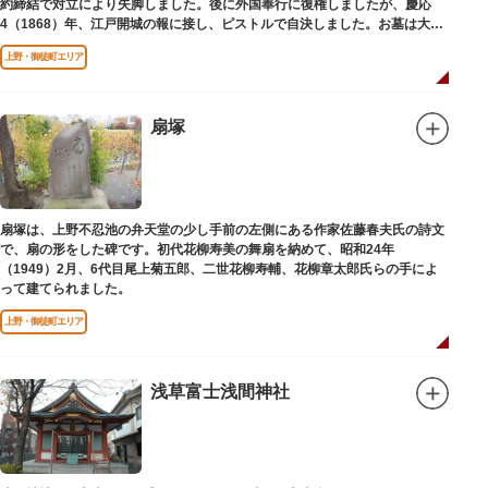
約締結で対立により失脚しました。後に外国奉行に復権しましたが、慶応
4（1868）年、江戸開城の報に接し、ピストルで自決しました。お墓は大正
寺（たいしょうじ）にあります。
上野・御徒町エリア
扇塚
扇塚は、上野不忍池の弁天堂の少し手前の左側にある作家佐藤春夫氏の詩文
で、扇の形をした碑です。初代花柳寿美の舞扇を納めて、昭和24年
（1949）2月、6代目尾上菊五郎、二世花柳寿輔、花柳章太郎氏らの手によ
って建てられました。
上野・御徒町エリア
浅草富士浅間神社