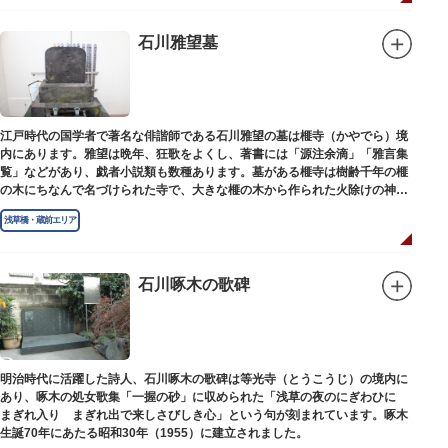
石川雅望墓
江戸時代の国学者で著名な俳諧師である石川雅望の墓は榧寺（かやでら）境
内にあります。雅望は晩年、狂歌をよくし、著書には「源注余滴」「雅言集
覧」などがあり、戯者小説類も数種あります。墓がある榧寺は樹齢千年の榧
の木にちなんで名づけられた寺で、大きな榧の木から作られた火除けの神、
秋葉権現で知られています。
浅草橋・蔵前エリア
石川啄木の歌碑
明治時代に活躍した詩人、石川啄木の歌碑は等光寺（とうこうじ）の境内に
あり、啄木の処女歌集「一握の砂」に収められた「浅草の夜のにぎわひに
まぎれ入り まぎれ出で来しさびしき心」という句が刻まれています。啄木
生誕70年にあたる昭和30年（1955）に建立されました。