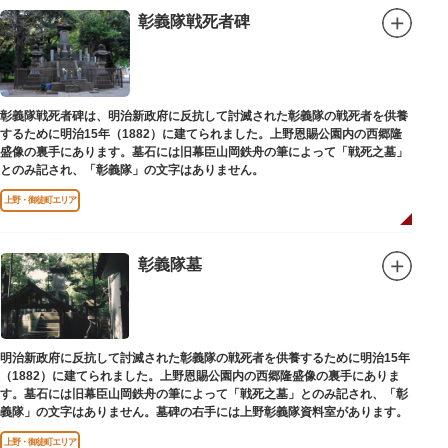
彰義隊戦死者碑
彰義隊戦死者碑は、明治新政府に反抗して討滅された彰義隊の戦死者を供養
するために明治15年（1882）に建てられました。上野恩賜公園内の西郷隆
盛像の裏手にあります。墓石には旧幕臣山岡鉄舟の筆によって「戦死之墓」
とのみ記され、「彰義隊」の文字はありません。
上野・御徒町エリア
彰義隊墓
明治新政府に反抗して討滅された彰義隊の戦死者を供養するために明治15年
（1882）に建てられました。上野恩賜公園内の西郷隆盛像の裏手にありま
す。墓石には旧幕臣山岡鉄舟の筆によって「戦死之墓」とのみ記され、「彰
義隊」の文字はありません。墓碑の右手には上野彰義隊資料室があります。
上野・御徒町エリア