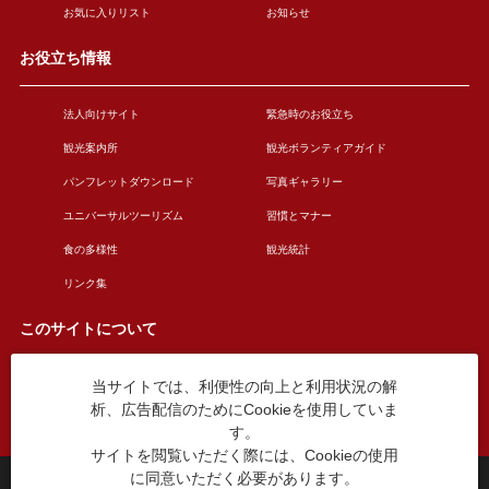
お気に入りリスト
お知らせ
お役立ち情報
法人向けサイト
緊急時のお役立ち
観光案内所
観光ボランティアガイド
パンフレットダウンロード
写真ギャラリー
ユニバーサルツーリズム
習慣とマナー
食の多様性
観光統計
リンク集
このサイトについて
当サイトでは、利便性の向上と利用状況の解
このサイトについて
広告掲載について
析、広告配信のためにCookieを使用していま
お問い合わせ
す。
サイトを閲覧いただく際には、Cookieの使用
に同意いただく必要があります。
台東区役所観光課