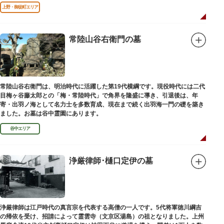
口」として機能しています。
上野・御徒町エリア
常陸山谷右衛門の墓
常陸山谷右衛門は、明治時代に活躍した第19代横綱です。現役時代には二代
目梅ヶ谷藤太郎との「梅・常陸時代」で角界を隆盛に導き、引退後は、年
寄・出羽ノ海として名力士を多数育成、現在まで続く出羽海一門の礎を築き
ました。お墓は谷中霊園にあります。
谷中エリア
浄厳律師･樋口定伊の墓
浄厳律師は江戸時代の真言宗を代表する高僧の一人です。5代将軍徳川綱吉
の帰依を受け、招請によって霊雲寺（文京区湯島）の祖となりました。上州