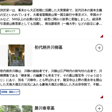
渋沢栄一は、幕末から大正初期に活躍した大実業家で、近代日本の資本主義
の父といわれています。大蔵省退職後は第一国立銀行や東京ガス、帝国ホテ
ルなど、500以上の企業の設立・経営に関わり財界に君臨しました。経済界
引退後は教育家としても活躍し、商法講習所（一橋大学）などの設立に参画
しました。お墓は谷中霊園にあります。
谷中エリア
初代柄井川柳墓
初代柄井川柳は、川柳の創始者です。川柳は江戸時代の前句付の点者で、川
柳撰集である「柳多留」の編纂でも有名です。その墓は龍宝寺（りゅうほう
じ）にあり、別名「川柳寺」とも呼ばれます。龍宝寺は上野の寛永寺を開山
した天海大僧正の法兄にあたる豪海大僧正が開山した天台宗寺院で、不動明
王の梵字を刻んだ板碑が境内に残っています。
浅草橋・蔵前エリア
勝川春章墓