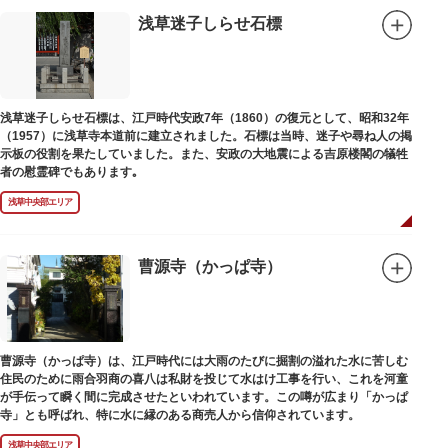
浅草迷子しらせ石標
浅草迷子しらせ石標は、江戸時代安政7年（1860）の復元として、昭和32年
（1957）に浅草寺本道前に建立されました。石標は当時、迷子や尋ね人の掲
示板の役割を果たしていました。また、安政の大地震による吉原楼閣の犠牲
者の慰霊碑でもあります｡
浅草中央部エリア
曹源寺（かっぱ寺）
曹源寺（かっぱ寺）は、江戸時代には大雨のたびに掘割の溢れた水に苦しむ
住民のために雨合羽商の喜八は私財を投じて水はけ工事を行い、これを河童
が手伝って瞬く間に完成させたといわれています。この噂が広まり「かっぱ
寺」とも呼ばれ、特に水に縁のある商売人から信仰されています。
浅草中央部エリア