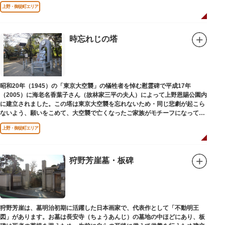
されました。
上野・御徒町エリア
時忘れじの塔
昭和20年（1945）の「東京大空襲」の犠牲者を悼む慰霊碑で平成17年
（2005）に海老名香葉子さん（故林家三平の夫人）によって上野恩賜公園内
に建立されました。この塔は東京大空襲を忘れないため・同じ悲劇が起こら
ないよう、願いをこめて、大空襲で亡くなったご家族がモチーフになってい
る平和祈念母子像・時計塔です。
上野・御徒町エリア
狩野芳崖墓・板碑
狩野芳崖は、墓明治初期に活躍した日本画家で、代表作として「不動明王
図」があります。お墓は長安寺（ちょうあんじ）の墓地の中ほどにあり、板