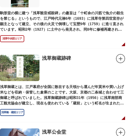
駒形堂の横に建つ「浅草観音戒殺碑」の趣旨は「十町余の川筋で魚介の殺生
を禁じる」というもので、江戸時代元禄6年（1693）に浅草寺第四世宣存が
願主となって建立、その後の火災で倒壊して宝歴9年（1759）に造り直され
ています。昭和2年（1927）に土中から発見され、同8年に修補再建された
碑がどちらのものであるかは不明です。
浅草中央部エリア
浅草御蔵跡碑
浅草御蔵とは、江戸幕府が全国に散在する天領から運んだ年貢米や買い上げ
米などを収納・保管した倉庫のことです。大坂、京都の二条城と合わせて三
御蔵と呼ばれていました。浅草御蔵跡碑は昭和31年（1956）に浅草南部商
工観光協会が建立し、現在も使われている「蔵前」という町名が生まれたの
は昭和9年（1934）のことです。
浅草橋・蔵前エリア
浅草公会堂