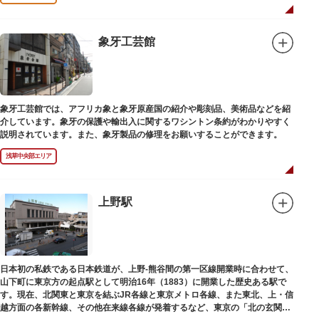
象牙工芸館
象牙工芸館では、アフリカ象と象牙原産国の紹介や彫刻品、美術品などを紹
介しています。象牙の保護や輸出入に関するワシントン条約がわかりやすく
説明されています。また、象牙製品の修理をお願いすることができます。
浅草中央部エリア
上野駅
日本初の私鉄である日本鉄道が、上野-熊谷間の第一区線開業時に合わせて、
山下町に東京方の起点駅として明治16年（1883）に開業した歴史ある駅で
す。現在、北関東と東京を結ぶJR各線と東京メトロ各線、また東北、上・信
越方面の各新幹線、その他在来線各線が発着するなど、東京の「北の玄関