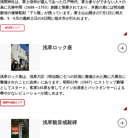
浅間神社は、富士信仰が盛んであった江戸時代、富士参りができない人々の
為に元禄年間（1688～1703）創建と推察されており、本殿の扉には明治維
新頃の漆喰彫刻「下り龍」が残っています。富士山山開きの7月1日に例大
祭、5・6月の最終土日の4日間に植木市が行われます。
奥浅草エリア
浅草ロック座
浅草ロック座は、浅草六区（明治期に七つの区画に整備された際に六番目に
整備されたことに由来）にあります。昭和22年（1947）にストリップ劇場
としてスタート。客席145席を有してメイン出演者とバックダンサーによる
華やかなレビューショーが楽しめます。
浅草中央部エリア
浅草観音戒殺碑