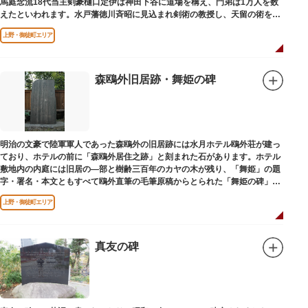
馬庭念流18代当主剣豪樋口定伊は神田下谷に道場を構え、門弟は1万人を数
えたといわれます。水戸藩徳川斉昭に見込まれ剣術の教授し、天留の術を創
案しました。お墓は妙極院（みょうごくいん）にあります。
上野・御徒町エリア
森鴎外旧居跡・舞姫の碑
明治の文豪で陸軍軍人であった森鴎外の旧居跡には水月ホテル鴎外荘が建っ
ており、ホテルの前に「森鴎外居住之跡」と刻まれた石があります。ホテル
敷地内の内庭には旧居の―部と樹齢三百年のカヤの木が残り、「舞姫」の題
字・署名・本文ともすべて鴎外直筆の毛筆原稿からとられた「舞姫の碑」の
文学碑も建っています。
上野・御徒町エリア
真友の碑