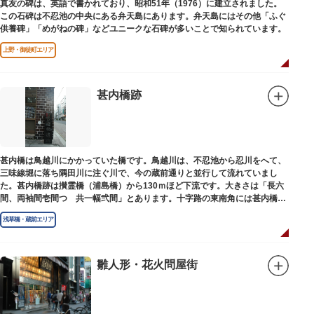
真友の碑は、英語で書かれており、昭和51年（1976）に建立されました。
この石碑は不忍池の中央にある弁天島にあります。弁天島にはその他「ふぐ
供養碑」「めがねの碑」などユニークな石碑が多いことで知られています。
上野・御徒町エリア
甚内橋跡
甚内橋は鳥越川にかかっていた橋です。鳥越川は、不忍池から忍川をへて、
三味線堀に落ち隅田川に注ぐ川で、今の蔵前通りと並行して流れていまし
た。甚内橋跡は攅霊橋（浦島橋）から130ｍほど下流です。大きさは「長六
間、両袖間壱間つゞ共一幅弐間」とあります。十字路の東南角には甚内橋跡
の石碑があります。
浅草橋・蔵前エリア
雛人形・花火問屋街