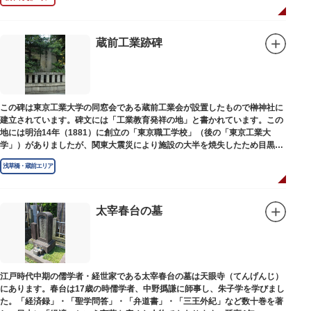
蔵前工業跡碑
この碑は東京工業大学の同窓会である蔵前工業会が設置したもので榊神社に
建立されています。碑文には「工業教育発祥の地」と書かれています。この
地には明治14年（1881）に創立の「東京職工学校」（後の「東京工業大
学」）がありましたが、関東大震災により施設の大半を焼失したため目黒に
移転しました。
浅草橋・蔵前エリア
太宰春台の墓
江戸時代中期の儒学者・経世家である太宰春台の墓は天眼寺（てんげんじ）
にあります。春台は17歳の時儒学者、中野撝謙に師事し、朱子学を学びまし
た。「経済録」・「聖学問答」・「弁道書」・「三王外紀」など数十巻を著