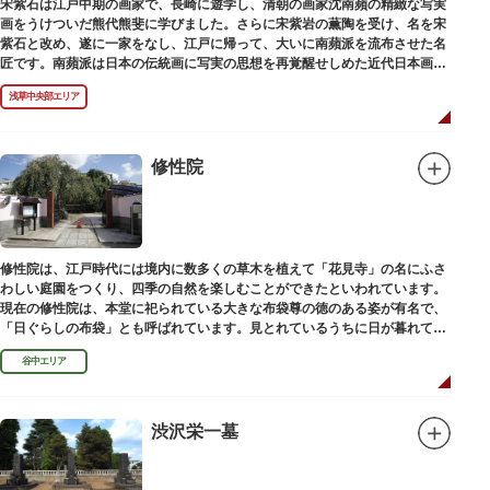
宋紫石は江戸中期の画家で、長崎に遊学し、清朝の画家沈南蘋の精緻な写実
画をうけついだ熊代熊斐に学びました。さらに宋紫岩の薫陶を受け、名を宋
紫石と改め、遂に一家をなし、江戸に帰って、大いに南蘋派を流布させた名
匠です。南蘋派は日本の伝統画に写実の思想を再覚醒せしめた近代日本画壇
の源流です。お墓は徳本寺（とくほんじ）境内にあります。
浅草中央部エリア
修性院
修性院は、江戸時代には境内に数多くの草木を植えて「花見寺」の名にふさ
わしい庭園をつくり、四季の自然を楽しむことができたといわれています。
現在の修性院は、本堂に祀られている大きな布袋尊の徳のある姿が有名で、
「日ぐらしの布袋」とも呼ばれています。見とれているうちに日が暮れてし
まった、という言い伝えです。
谷中エリア
渋沢栄一墓