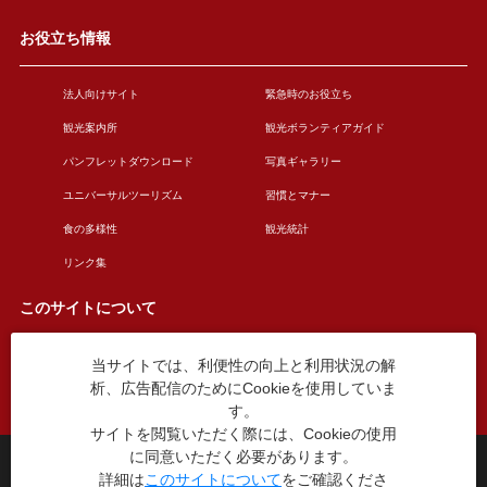
お役立ち情報
法人向けサイト
緊急時のお役立ち
観光案内所
観光ボランティアガイド
パンフレットダウンロード
写真ギャラリー
ユニバーサルツーリズム
習慣とマナー
食の多様性
観光統計
リンク集
このサイトについて
当サイトでは、利便性の向上と利用状況の解
このサイトについて
広告掲載について
析、広告配信のためにCookieを使用していま
お問い合わせ
す。
サイトを閲覧いただく際には、Cookieの使用
に同意いただく必要があります。
台東区役所観光課
詳細は
このサイトについて
をご確認くださ
〒110-8615 東京都台東区東上野4丁目5番6号