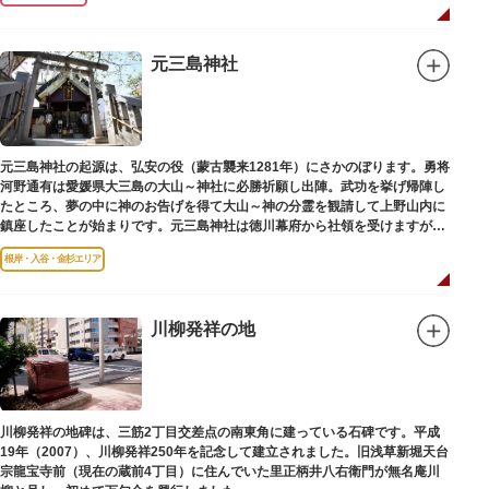
元三島神社
元三島神社の起源は、弘安の役（蒙古襲来1281年）にさかのぼります。勇将
河野通有は愛媛県大三島の大山～神社に必勝祈願し出陣。武功を挙げ帰陣し
たところ、夢の中に神のお告げを得て大山～神の分霊を観請して上野山内に
鎮座したことが始まりです。元三島神社は徳川幕府から社領を受けますが、
御用地となったために上野から浅草へ移転し、現在の地に至ります。
根岸・入谷・金杉エリア
川柳発祥の地
川柳発祥の地碑は、三筋2丁目交差点の南東角に建っている石碑です。平成
19年（2007）、川柳発祥250年を記念して建立されました。旧浅草新堀天台
宗龍宝寺前（現在の蔵前4丁目）に住んでいた里正柄井八右衛門が無名庵川