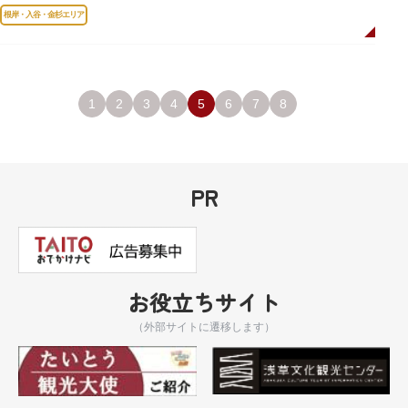
岸薬師堂（ねぎしやくしどう）にあります。
根岸・入谷・金杉エリア
1
2
3
4
5
6
7
8
PR
お役立ちサイト
（外部サイトに遷移します）