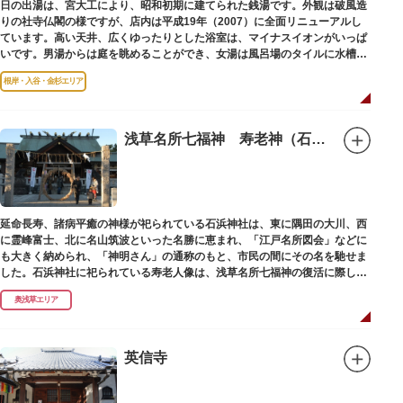
日の出湯は、宮大工により、昭和初期に建てられた銭湯です。外観は破風造
りの社寺仏閣の様ですが、店内は平成19年（2007）に全面リニューアルし
ています。高い天井、広くゆったりとした浴室は、マイナスイオンがいっぱ
いです。男湯からは庭を眺めることができ、女湯は風呂場のタイルに水槽が
はめ込まれ、可愛い金魚が泳いでいます。
根岸・入谷・金杉エリア
浅草名所七福神 寿老神（石浜神社）
延命長寿、諸病平癒の神様が祀られている石浜神社は、東に隅田の大川、西
に霊峰富士、北に名山筑波といった名勝に恵まれ、「江戸名所図会」などに
も大きく納められ、「神明さん」の通称のもと、市民の間にその名を馳せま
した。石浜神社に祀られている寿老人像は、浅草名所七福神の復活に際し、
延命長寿の神として奉安されたものです。
奥浅草エリア
英信寺