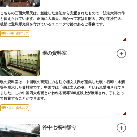
こちらの三面大黒天は、創建した当初から安置されたもので、弘法大師の作
と伝えられています。正面に大黒天、向かって右は弁財天、左が毘沙門天、
後部は宝珠形光背を付けているユニークで徳のあるご尊像です。
根岸・入谷・金杉エリア
硯の資料室
硯の資料室は、中国硯の研究に力を注ぐ楠文夫氏が蒐集した硯・石印・水滴
等を展示した資料室です。中国では「硯は文人の魂」といわれ愛用されてき
ました。この中国四大名硯といわれる硯等300点以上が展示され、手にとっ
て観賞することができます。
根岸・入谷・金杉エリア
谷中七福神詣り