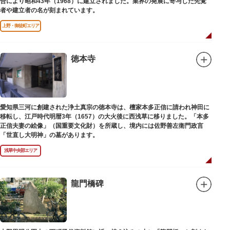
合により昭和43年（1968）に建立されました。業界の発展に寄与した先覚
者や建立者の名が刻まれています。
上野・御徒町エリア
徳本寺
愛知県三河に創建された浄土真宗の徳本寺は、檀家本多正信に請われ神田に
移転し、江戸時代明暦3年（1657）の大火後に西浅草に移りました。「本多
正信夫妻の絵像」（国重要文化財）を所蔵し、境内には佐野善左衛門政言
「世直し大明神」の墓があります。
浅草中央部エリア
龍門橋碑