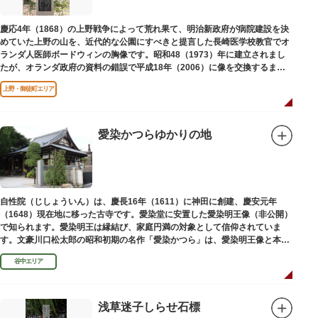
慶応4年（1868）の上野戦争によって荒れ果て、明治新政府が病院建設を決
めていた上野の山を、近代的な公園にすべきと提言した長崎医学校教官でオ
ランダ人医師ボードウィンの胸像です。昭和48（1973）年に建立されまし
たが、オランダ政府の資料の錯誤で平成18年（2006）に像を交換するまで
は博士の弟の像でした。
上野・御徒町エリア
愛染かつらゆかりの地
自性院（じしょういん）は、慶長16年（1611）に神田に創建、慶安元年
（1648）現在地に移った古寺です。愛染堂に安置した愛染明王像（非公開）
で知られます。愛染明王は縁結び、家庭円満の対象として信仰されていま
す。文豪川口松太郎の昭和初期の名作「愛染かつら」は、愛染明王像と本堂
前にあった桂の古木にヒントを得た作品だといわれます。
谷中エリア
浅草迷子しらせ石標