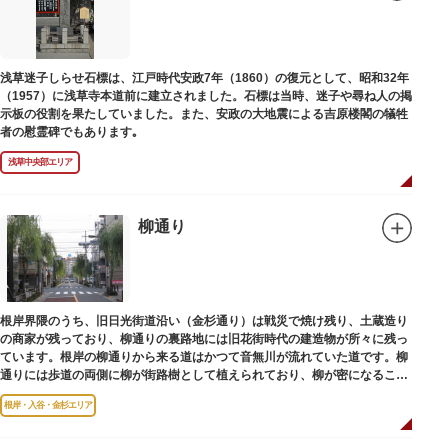
浅草迷子しらせ石標は、江戸時代安政7年（1860）の復元として、昭和32年
（1957）に浅草寺本道前に建立されました。石標は当時、迷子や尋ね人の掲
示板の役割を果たしていました。また、安政の大地震による吉原楼閣の犠牲
者の慰霊碑でもあります｡
浅草中央部エリア
柳通り
根岸界隈のうち、旧日光街道沿い（金杉通り）は戦災で焼け残り、土蔵造り
の商家が残っており、柳通りの裏路地には旧花街時代の建造物が所々に残っ
ています。根岸の柳通りから来る道はかつて音無川が流れていた道です。柳
通りには歩道の両側に柳が街路樹として植えられており、柳が密になるこの
通りがかつて花街のあった界隈です。
根岸・入谷・金杉エリア