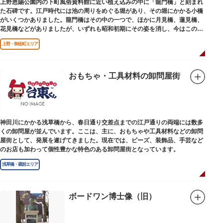
上野恩賜公園内の下町風俗資料館に近い植え込みの中に「龍門橋」と刻まれ
た石碑です。江戸時代には池の周りをめぐる堀があり、その堀にかかる小橋
がいくつかありました。龍門橋はその中の一つで、ほかに月見橋、蓮見橋、
花見橋などがありましたが、いずれも昭和初期にその姿を消し、今はこの石
碑にその名残がわずかに残るだけです。
上野・御徒町エリア
おもちゃ・工具材料の卸問屋街
神田川にかかる浅草橋から、春日通り交差点までの江戸通りの両端には数多
くの卸問屋が並んでいます。ここは、主に、おもちゃや工具材料などの卸問
屋街として、発展を遂げてきました。現在では、ビーズ、装飾品、手芸など
のお店も加わって個性豊かな特色のある卸問屋街となっています。
浅草橋・蔵前エリア
ボードワン博士像（旧）