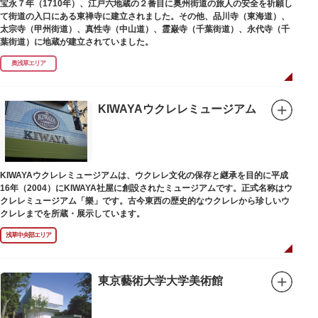
宝永７年（1710年）、江戸六地蔵の２番目に奥州街道の旅人の安全を祈願し
て街道の入口にある東禅寺に建立されました。その他、品川寺（東海道）、
太宗寺（甲州街道）、真性寺（中山道）、霊巌寺（千葉街道）、永代寺（千
葉街道）に地蔵が建立されていました。
奥浅草エリア
KIWAYAウクレレミュージアム
KIWAYAウクレレミュージアムは、ウクレレ文化の保存と継承を目的に平成
16年（2004）にKIWAYA社屋に創設されたミュージアムです。正式名称はウ
クレレミュージアム「樂」です。古今東西の歴史的なウクレレから珍しいウ
クレレまでを所蔵・展示しています。
浅草中央部エリア
東京藝術大学大学美術館