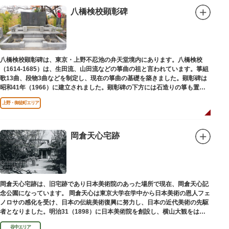
八橋検校顕彰碑
八橋検校顕彰碑は、東京・上野不忍池の弁天堂境内にあります。八橋検校
（1614-1685）は、生田流、山田流などの箏曲の祖と言われています。箏組
歌13曲、段物3曲などを制定し、現在の箏曲の基礎を築きました。顕彰碑は
昭和41年（1966）に建立されました。顕彰碑の下方には石造りの箏も置か
れています。
上野・御徒町エリア
岡倉天心宅跡
岡倉天心宅跡は、旧宅跡であり日本美術院のあった場所で現在、岡倉天心記
念公園になっています。 岡倉天心は東京大学在学中から日本美術の恩人フェ
ノロサの感化を受け、日本の伝統美術復興に努力し、日本の近代美術の先駆
者となりました。明治31（1898）に日本美術院を創設し、横山大観をはじ
め優れた画家を世に送り出しました。
谷中エリア