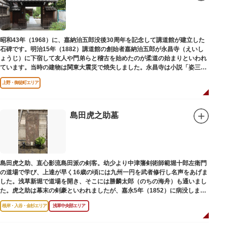
昭和43年（1968）に、嘉納治五郎没後30周年を記念して講道館が建立した
石碑です。明治15年（1882）講道館の創始者嘉納治五郎が永昌寺（えいし
ょうじ）に下宿して友人や門弟らと稽古を始めたのが柔道の始まりといわれ
ています。当時の建物は関東大震災で焼失しました。永昌寺は小説「姿三四
郎」に登場する隆昌寺のモデルでもあります。
上野・御徒町エリア
島田虎之助墓
島田虎之助、直心影流島田派の剣客。幼少より中津藩剣術師範堀十郎左衛門
の道場で学び、上達が早く16歳の頃には九州一円を武者修行し名声をあげま
した。浅草新堀で道場を開き、そこには勝麟太郎（のちの海舟）も通いまし
た。虎之助は幕末の剣豪といわれましたが、嘉永5年（1852）に病没しまし
た。お墓は正定寺（しょうじょうじ）にあります。
根岸・入谷・金杉エリア
浅草中央部エリア