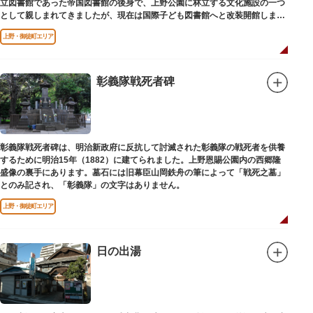
立図書館であった帝国図書館の後身で、上野公園に林立する文化施設の一つ
として親しまれてきましたが、現在は国際子ども図書館へと改装開館しまし
た。
上野・御徒町エリア
彰義隊戦死者碑
彰義隊戦死者碑は、明治新政府に反抗して討滅された彰義隊の戦死者を供養
するために明治15年（1882）に建てられました。上野恩賜公園内の西郷隆
盛像の裏手にあります。墓石には旧幕臣山岡鉄舟の筆によって「戦死之墓」
とのみ記され、「彰義隊」の文字はありません。
上野・御徒町エリア
日の出湯