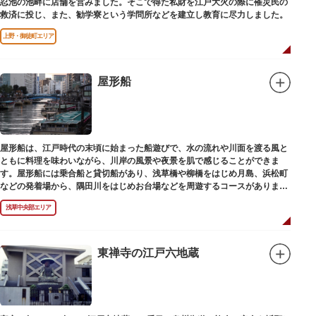
忍池の池畔に店舗を営みました。そこで得た私財を江戸大火の際に罹災民の
救済に投じ、また、勧学寮という学問所などを建立し教育に尽力しました。
上野・御徒町エリア
屋形船
屋形船は、江戸時代の末頃に始まった船遊びで、水の流れや川面を渡る風と
ともに料理を味わいながら、川岸の風景や夜景を肌で感じることができま
す。屋形船には乗合船と貸切船があり、浅草橋や柳橋をはじめ月島、浜松町
などの発着場から、隅田川をはじめお台場などを周遊するコースがありま
す。
浅草中央部エリア
東禅寺の江戸六地蔵