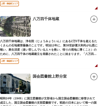
建立されました。
上野・御徒町エリア
八万四千体地蔵
八万四千体地蔵は、浄名院（じょうみょういん）にある2万5千体を超えるた
くさんの石地蔵菩薩像のことです。明治12年に、第38世妙運大和尚が仏恩に
報い、衆生済度（迷い苦しんでいる人々を救い、悟りの境地に導くこと）の
ために、八万四千体の地蔵建立を発願されたことに始まります。「八万四
千」とは仏法で無数の意味を示します。この石地蔵尊は全国各地にも造立さ
上野・御徒町エリア
れており、これまで約5万体の石地蔵尊が造立され、今も増え続けていま
す。
国会図書館上野分室
昭和24年（1949）に国立図書館が文部省から国立国会図書館に移管されて
成立した、国立国会図書館の支部図書館です。戦前の日本において唯一の国