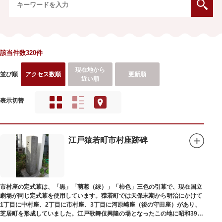
該当件数320件
現在地から
並び順
アクセス数順
更新順
近い順
表示切替
江戸猿若町市村座跡碑
市村座の定式幕は、「黒」「萌葱（緑）」「柿色」三色の引幕で、現在国立
劇場が同じ定式幕を使用しています。猿若町では天保末期から明治にかけて
1丁目に中村座、2丁目に市村座、3丁目に河原崎座（後の守田座）があり、
芝居町を形成していました。江戸歌舞伎興隆の場となったこの地に昭和39年