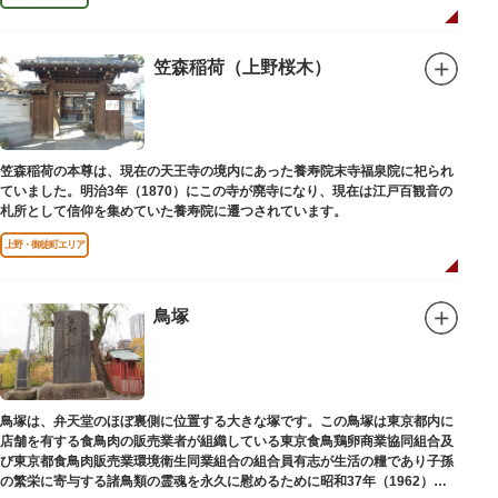
笠森稲荷（上野桜木）
笠森稲荷の本尊は、現在の天王寺の境内にあった養寿院末寺福泉院に祀られ
ていました。明治3年（1870）にこの寺が廃寺になり、現在は江戸百観音の
札所として信仰を集めていた養寿院に遷つされています。
上野・御徒町エリア
鳥塚
鳥塚は、弁天堂のほぼ裏側に位置する大きな塚です。この鳥塚は東京都内に
店舗を有する食鳥肉の販売業者が組織している東京食鳥鶏卵商業協同組合及
び東京都食鳥肉販売業環境衛生同業組合の組合員有志が生活の糧であり子孫
の繁栄に寄与する諸鳥類の霊魂を永久に慰めるために昭和37年（1962）に