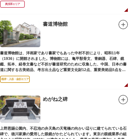
（1964）に跡碑が建てられました。
奥浅草エリア
書道博物館
書道博物館は、洋画家であり書家でもあった中村不折により、昭和11年
（1936）に開館されました。博物館には、亀甲獣骨文、青銅器、石碑、鏡
鑑、拓本、経巻文書など不折が書道研究のために収集した、中国、日本の書
道に関する古美術品、考古出土品など重要文化財12点、重要美術品5点を含
む約16000点が収蔵されています。
根岸・入谷・金杉エリア
めがね之碑
上野恩賜公園内、不忍池の弁天島の天竜橋の向かい辺りに建てられている石
碑で、徳川家康の愛用した眼鏡がかたどられています。東京の眼鏡業界の組