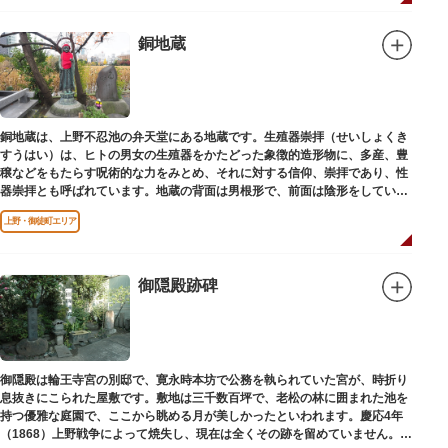
銅地蔵
銅地蔵は、上野不忍池の弁天堂にある地蔵です。生殖器崇拝（せいしょくき
すうはい）は、ヒトの男女の生殖器をかたどった象徴的造形物に、多産、豊
穣などをもたらす呪術的な力をみとめ、それに対する信仰、崇拝であり、性
器崇拝とも呼ばれています。地蔵の背面は男根形で、前面は陰形をしていま
す。
上野・御徒町エリア
御隠殿跡碑
御隠殿は輪王寺宮の別邸で、寛永時本坊で公務を執られていた宮が、時折り
息抜きにこられた屋敷です。敷地は三千数百坪で、老松の林に囲まれた池を
持つ優雅な庭園で、ここから眺める月が美しかったといわれます。慶応4年
（1868）上野戦争によって焼失し、現在は全くその跡を留めていません。根