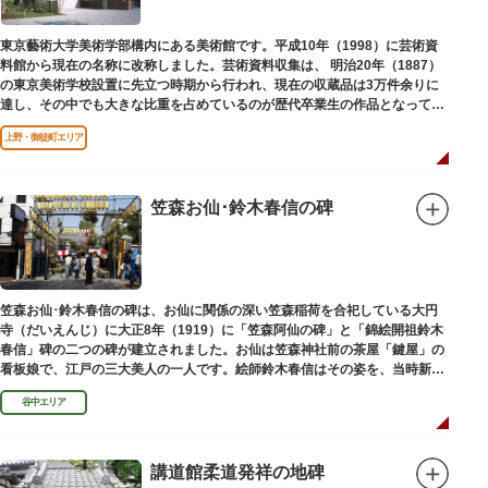
東京藝術大学美術学部構内にある美術館です。平成10年（1998）に芸術資
料館から現在の名称に改称しました。芸術資料収集は、 明治20年（1887）
の東京美術学校設置に先立つ時期から行われ、現在の収蔵品は3万件余りに
達し、その中でも大きな比重を占めているのが歴代卒業生の作品となってい
ます。
上野・御徒町エリア
笠森お仙･鈴木春信の碑
笠森お仙･鈴木春信の碑は、お仙に関係の深い笠森稲荷を合祀している大円
寺（だいえんじ）に大正8年（1919）に「笠森阿仙の碑」と「錦絵開祖鈴木
春信」碑の二つの碑が建立されました。お仙は笠森神社前の茶屋「鍵屋」の
看板娘で、江戸の三大美人の一人です。絵師鈴木春信はその姿を、当時新し
い絵画様式である多色刷り版画「錦絵」に描きました。
谷中エリア
講道館柔道発祥の地碑