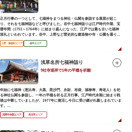
正月行事の一つとして、七福神をまつる神社・仏閣を参詣する風習が起こ
り、それを七福神詣などと呼びました。谷中七福神詣りは江戸時代中期、宝
暦年間（1751～1764年）に始まり盛んになった、江戸では最も古い七福神
巡礼といわれています。谷中、上野など歴史的な建造物や寺・公園を通りな
がら、ゆっくりと一日散策が楽しめるコースになっています。
上野・御徒町エリア
谷中エリア
浅草名所七福神詣り
9社寺巡拝で1年の平穏を祈願
年始に七福神（恵比寿、大黒、毘沙門、弁財、布袋、福禄寿、寿老人）を祀
る神社仏閣を参詣し、一年の平穏を祈る正月行事。江戸時代末期に始まり戦
後は中断していましたが、1977年に復活し今日に受け継がれ親しまれていま
す。
浅草中央部エリア
奥浅草エリア
浅草名所七福神の特徴は福禄寿、寿老人が2社ずつあり、巡る社寺が9ヶ所あ
るところ。九は数の究み、鳩と言う字にも使われていて、鳩は「集まる」と
いう縁起の良い意味を持つ故事に由来しているそうです。福笹に各社寺の福