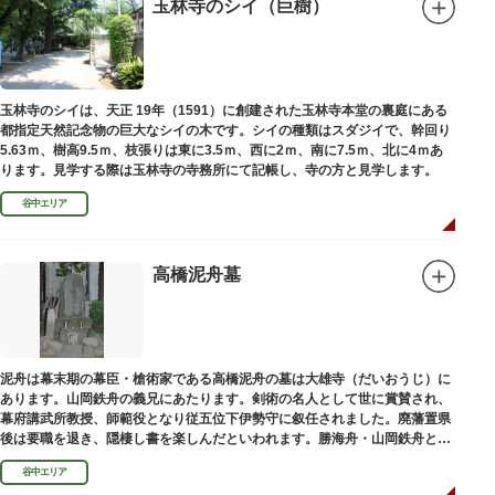
絵馬をつけ、色紙・福絵に御朱印をいただきながら巡拝しましょう。
玉林寺のシイ（巨樹）
江戸文化発祥の地といわれる浅草には、観音様の境内を中心として広く各所
に名所・旧跡があります。七福神をめぐる途中、これらの名跡も訪ねながら
江戸文化の面影を偲んでみてはいかがでしょうか。
御利益にあやかりながらの散策は、福徳と心の安らぎを与えてくれることで
玉林寺のシイは、天正 19年（1591）に創建された玉林寺本堂の裏庭にある
しょう。
都指定天然記念物の巨大なシイの木です。シイの種類はスダジイで、幹回り
5.63ｍ、樹高9.5ｍ、枝張りは東に3.5ｍ、西に2ｍ、南に7.5ｍ、北に4ｍあ
ります。見学する際は玉林寺の寺務所にて記帳し、寺の方と見学します。
谷中エリア
高橋泥舟墓
泥舟は幕末期の幕臣・槍術家である高橋泥舟の墓は大雄寺（だいおうじ）に
あります。山岡鉄舟の義兄にあたります。剣術の名人として世に賞賛され、
幕府講武所教授、師範役となり従五位下伊勢守に叙任されました。廃藩置県
後は要職を退き、隠棲し書を楽しんだといわれます。勝海舟・山岡鉄舟と共
に幕末の三舟といわれています。
谷中エリア