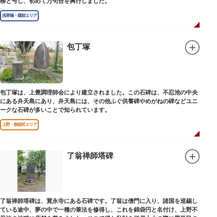
柳と号し、初めて万句合を興行しました。
浅草橋・蔵前エリア
包丁塚
包丁塚は、上豊調理師会により建立されました。この石碑は、不忍池の中央
にある弁天島にあり、弁天島には、その他ふぐ供養碑やめがねの碑などユニ
ークな石碑が多いことで知られています。
上野・御徒町エリア
了翁禅師塔碑
了翁禅師塔碑は、寛永寺にある石碑です。了翁は僧門に入り、諸国を巡錫し
ている途中、夢の中で一種の筆法を修得し、これを錦袋円と名付け、上野不