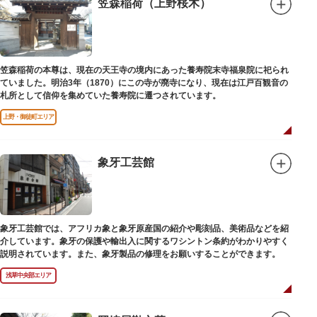
笠森稲荷（上野桜木）
笠森稲荷の本尊は、現在の天王寺の境内にあった養寿院末寺福泉院に祀られ
ていました。明治3年（1870）にこの寺が廃寺になり、現在は江戸百観音の
札所として信仰を集めていた養寿院に遷つされています。
上野・御徒町エリア
象牙工芸館
象牙工芸館では、アフリカ象と象牙原産国の紹介や彫刻品、美術品などを紹
介しています。象牙の保護や輸出入に関するワシントン条約がわかりやすく
説明されています。また、象牙製品の修理をお願いすることができます。
浅草中央部エリア