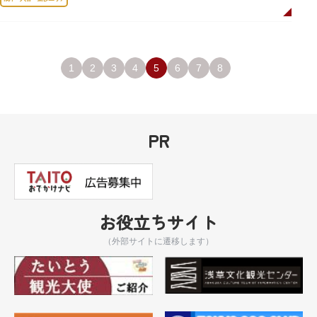
1
2
3
4
5
6
7
8
PR
お役立ちサイト
（外部サイトに遷移します）