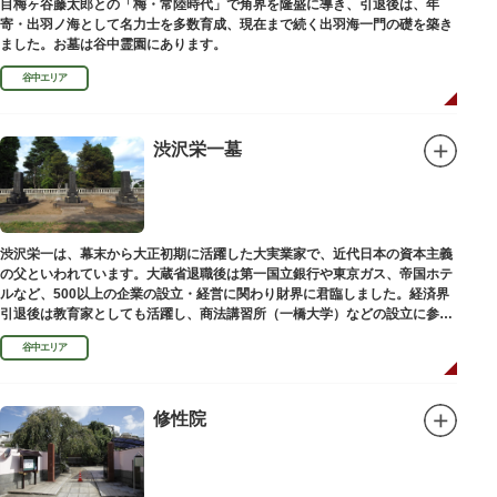
目梅ヶ谷藤太郎との「梅・常陸時代」で角界を隆盛に導き、引退後は、年
寄・出羽ノ海として名力士を多数育成、現在まで続く出羽海一門の礎を築き
ました。お墓は谷中霊園にあります。
谷中エリア
渋沢栄一墓
渋沢栄一は、幕末から大正初期に活躍した大実業家で、近代日本の資本主義
の父といわれています。大蔵省退職後は第一国立銀行や東京ガス、帝国ホテ
ルなど、500以上の企業の設立・経営に関わり財界に君臨しました。経済界
引退後は教育家としても活躍し、商法講習所（一橋大学）などの設立に参画
しました。お墓は谷中霊園にあります。
谷中エリア
修性院