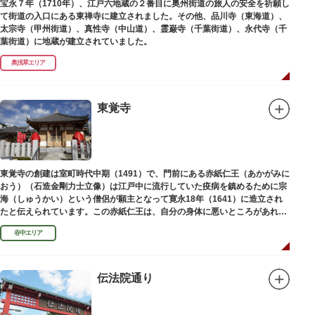
宝永７年（1710年）、江戸六地蔵の２番目に奥州街道の旅人の安全を祈願し
て街道の入口にある東禅寺に建立されました。その他、品川寺（東海道）、
太宗寺（甲州街道）、真性寺（中山道）、霊巌寺（千葉街道）、永代寺（千
葉街道）に地蔵が建立されていました。
奥浅草エリア
東覚寺
東覚寺の創建は室町時代中期（1491）で、門前にある赤紙仁王（あかがみに
おう）（石造金剛力士立像）は江戸中に流行していた疫病を鎮めるために宗
海（しゅうかい）という僧侶が願主となって寛永18年（1641）に造立され
たと伝えられています。この赤紙仁王は、自分の身体に悪いところがあれ
ば、仁王像の同じところに赤紙を貼ると病気が治ると信仰されています。
谷中エリア
伝法院通り