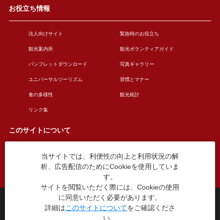
お役立ち情報
法人向けサイト
緊急時のお役立ち
観光案内所
観光ボランティアガイド
パンフレットダウンロード
写真ギャラリー
ユニバーサルツーリズム
習慣とマナー
食の多様性
観光統計
リンク集
このサイトについて
当サイトでは、利便性の向上と利用状況の解
このサイトについて
広告掲載について
析、広告配信のためにCookieを使用していま
お問い合わせ
す。
サイトを閲覧いただく際には、Cookieの使用
に同意いただく必要があります。
台東区役所観光課
詳細は
このサイトについて
をご確認くださ
〒110-8615 東京都台東区東上野4丁目5番6号
い。
TEL：03-5246-1151