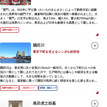
「雷門」は、942年に平公雅（たいらのきんまさ）によって駒形付近に創建
された浅草寺の総門です。鎌倉時代以降に現在の場所へ移築されました。大
きく「雷門」の文字が刻まれた、高さ3.9m、幅3.3m、重さ約700kgの赤い
大提灯は浅草のシンボル。東京および日本を象徴する風景として親しまれ、
フォトスポットとしても国内外の観光客を魅了し続けています。
浅草中央部エリア
提灯の底部に施された見事な龍の彫刻や、門の北側（風神雷神の背後）に安
置されている浅草寺の護法善神「天龍像」と「金龍像」も見どころ。正式名
称の「風雷神門」は、門の左右に立つ2体の彫像、風神像と雷神像に由来し
ます。日没から23時頃までは雷門や浅草寺がライトアップされ、昼間とは違
隅田川
った荘厳な雰囲気に包まれます。
東京下町を支えるシンボル的存在
何度も焼失と再建を繰り返し、現在の雷門は1960年に松下電器産業（現パナ
ソニック）の松下幸之助氏の寄進により再建されたものです。
隅田川は、東京湾に注ぐ全長23.5kmの一級河川。古くから下町の人々の生
活の一部として親しまれてきた川で、江戸時代には暮らしや経済を支える輸
送の大動脈として、大きな役割を担っていました。
春になると、屋形船に乗って隅田川両岸に続く桜並木を楽しむ姿も見られ、
東京スカイツリーとのコラボレーションも、まさに絵になる光景です。ま
浅草中央部エリア
奥浅草エリア
浅草橋・蔵前エリア
た、毎年7月の最終土曜日に開催される「隅田川花火大会」は、東京の夏の
風物詩になっており、こちらも多くの見物客でにぎわいます。
川沿いには「隅田川テラス」と呼ばれる遊歩道も整備されています。心地よ
島田虎之助墓
い風に吹かれながら、緑化が施された遊歩道で散歩やジョギングを楽しんだ