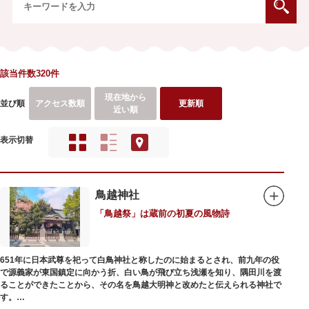
該当件数320件
現在地から
並び順
アクセス数順
更新順
近い順
表示切替
鳥越神社
「鳥越祭」は蔵前の初夏の風物詩
651年に日本武尊を祀って白鳥神社と称したのに始まるとされ、前九年の役
で源義家が東国鎮定に向かう折、白い鳥が飛び立ち浅瀬を知り、隅田川を渡
ることができたことから、その名を鳥越大明神と改めたと伝えられる神社で
す。