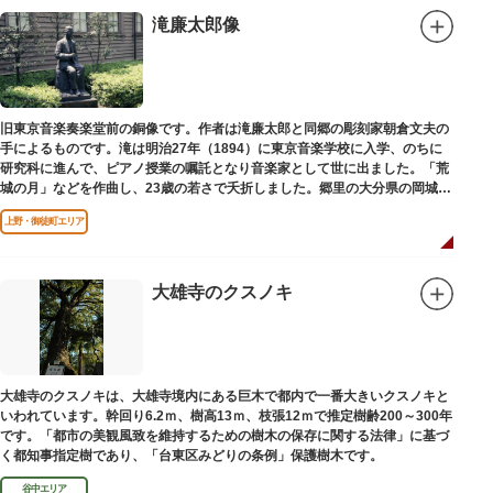
滝廉太郎像
旧東京音楽奏楽堂前の銅像です。作者は滝廉太郎と同郷の彫刻家朝倉文夫の
手によるものです。滝は明治27年（1894）に東京音楽学校に入学、のちに
研究科に進んで、ピアノ授業の嘱託となり音楽家として世に出ました。「荒
城の月」などを作曲し、23歳の若さで夭折しました。郷里の大分県の岡城趾
にも同じ像が置かれています。
上野・御徒町エリア
大雄寺のクスノキ
大雄寺のクスノキは、大雄寺境内にある巨木で都内で一番大きいクスノキと
いわれています。幹回り6.2ｍ、樹高13ｍ、枝張12ｍで推定樹齢200～300年
です。「都市の美観風致を維持するための樹木の保存に関する法律」に基づ
く都知事指定樹であり、「台東区みどりの条例」保護樹木です。
谷中エリア