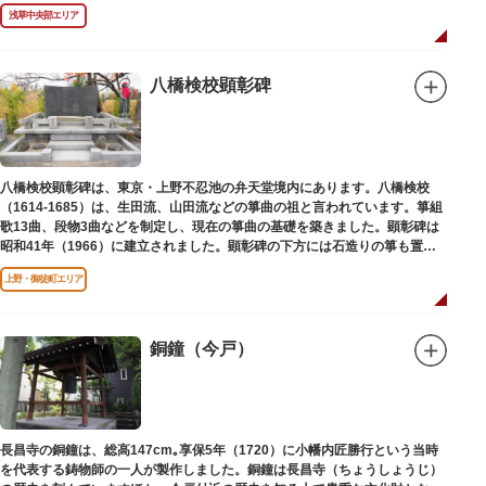
浅草中央部エリア
八橋検校顕彰碑
八橋検校顕彰碑は、東京・上野不忍池の弁天堂境内にあります。八橋検校
（1614-1685）は、生田流、山田流などの箏曲の祖と言われています。箏組
歌13曲、段物3曲などを制定し、現在の箏曲の基礎を築きました。顕彰碑は
昭和41年（1966）に建立されました。顕彰碑の下方には石造りの箏も置か
れています。
上野・御徒町エリア
銅鐘（今戸）
長昌寺の銅鐘は、総高147cm｡享保5年（1720）に小幡内匠勝行という当時
を代表する鋳物師の一人が製作しました。銅鐘は長昌寺（ちょうしょうじ）