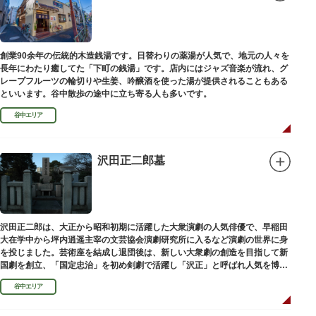
創業90余年の伝統的木造銭湯です。日替わりの薬湯が人気で、地元の人々を
長年にわたり癒してた「下町の銭湯」です。店内にはジャズ音楽が流れ、グ
レープフルーツの輪切りや生姜、吟醸酒を使った湯が提供されることもある
といいます。谷中散歩の途中に立ち寄る人も多いです。
谷中エリア
沢田正二郎墓
沢田正二郎は、大正から昭和初期に活躍した大衆演劇の人気俳優で、早稲田
大在学中から坪内逍遥主宰の文芸協会演劇研究所に入るなど演劇の世界に身
を投じました。芸術座を結成し退団後は、新しい大衆劇の創造を目指して新
国劇を創立、「国定忠治」を初め剣劇で活躍し「沢正」と呼ばれ人気を博し
ました。お墓は谷中霊園にあります。
谷中エリア