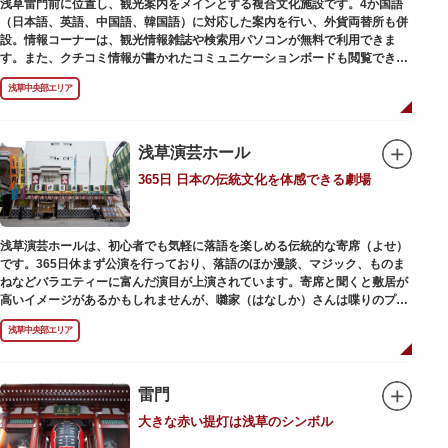
浅草雷門前に位置し、観光案内をメインとする複合文化施設です。4か国語
（日本語、英語、中国語、韓国語）に対応した案内を行い、外貨両替所も併
設。情報コーナーは、観光情報雑誌や検索用パソコンが無料で利用できま
す。また、クチコミ情報が書かれたコミュニケーションボードも閲覧できる
ので、とっておきの旅のヒントを得られるかも。多目的スペースでは、映像
浅草中央部エリア
を活用し台東区のみどころやイベント、歴史、文化を紹介。通常、イスが配
備されているので休憩場所としても利用できます。
ここを訪れたなら、8階の展望テラスも必見です。雷門から浅草寺へと続く
仲見世や、隅田川や東京スカイツリーも一望できるビュースポットとなって
浅草演芸ホール
います。
365日 日本の伝統文化を体感できる劇場
浅草の街並みに溶け込む平屋を重ねたようなおしゃれな外観は、日本を代表
する建築家・隈研吾氏によるデザイン。木の温もりあふれる空間は、初めて
日本を訪れる海外ツーリストにも優しい印象を与えています。
浅草演芸ホールは、初心者でも気軽に落語を楽しめる伝統的な寄席（よせ）
です。365日休まず公演を行っており、落語のほか漫談、マジック、ものま
ねなどバラエティーに富んだ演目が上演されています。寄席と聞くと敷居が
高いイメージがあるかもしれませんが、囃家（はなしか）さんは喋りのプ
ロ。すぐに巧みな話芸に引き込まれ、予備知識が無くても楽しめます。
浅草中央部エリア
ホール内で飲食できるのも魅力のひとつ。売店でお弁当やお菓子を買ってゆ
っくり番組を楽しんではいかがでしょう。数々の著名な落語家やお笑い芸人
を輩出した笑いの殿堂で、昔ながらの下町文化を体感してみてください。
雷門
大きな赤い提灯は浅草のシンボル