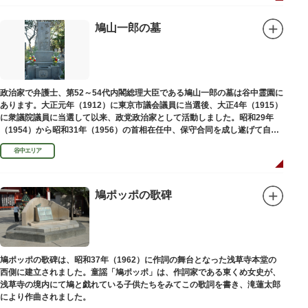
鳩山一郎の墓
政治家で弁護士、第52～54代内閣総理大臣である鳩山一郎の墓は谷中霊園に
あります。大正元年（1912）に東京市議会議員に当選後、大正4年（1915）
に衆議院議員に当選して以来、政党政治家として活動しました。昭和29年
（1954）から昭和31年（1956）の首相在任中、保守合同を成し遂げて自由
民主党の初代総裁となり、日本とソビエト連邦の国交回復を実現しました。
谷中エリア
鳩ポッポの歌碑
鳩ポッポの歌碑は、昭和37年（1962）に作詞の舞台となった浅草寺本堂の
西側に建立されました。童謡「鳩ポッポ」は、作詞家である東くめ女史が、
浅草寺の境内にて鳩と戯れている子供たちをみてこの歌詞を書き、滝蓮太郎
により作曲されました。