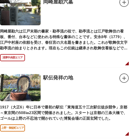
岡崎屋勘六墓
岡崎屋勘六は江戸末期の書家・勘亭流の祖で、勘亭流とは江戸歌舞伎の看
板、番付、台本などに使われる特殊な書体のことです。安永8年（1779）、
江戸中村座の依頼を受け、春狂言の大名題を書きました。これが歌舞伎文字
勘亭流の始まりとされます。現在もこの伝統は継承され歌舞伎看板などで使
われています。 お墓は清光寺（せいこうじ）境内にあります。
浅草中央部エリア
駅伝発祥の地
1917（大正6）年に日本で最初の駅伝「東海道五十三次駅伝徒歩競争」京都
～東京間の508㎞23区間で開催されました。スタートは京都の三条大橋で、
ゴールは上野の不忍池で開かれていた博覧会場の正面玄関でした。
上野・御徒町エリア