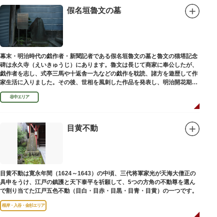
假名垣魯文の墓
幕末・明治時代の戯作者・新聞記者である假名垣魯文の墓と魯文の猫塔記念
碑は永久寺（えいきゅうじ）にあります。魯文は長じて商家に奉公したが、
戯作者を志し、式亭三馬や十返舎一九などの戯作を耽読、諸方を遊歴して作
家生活に入りました。その後、世相を風刺した作品を発表し、明治開花期の
花形作家となりました。墓石には、聖観音を線刻した板碑がはめ込まれてい
谷中エリア
ます。
目黄不動
目黄不動は寛永年間（1624～1643）の中頃、三代将軍家光が天海大僧正の
具申をうけ、江戸の鎮護と天下泰平を祈願して、5つの方角の不動尊を選ん
で割り当てた江戸五色不動（目白・目赤・目黒・目青・目黄）の一つです。
根岸・入谷・金杉エリア