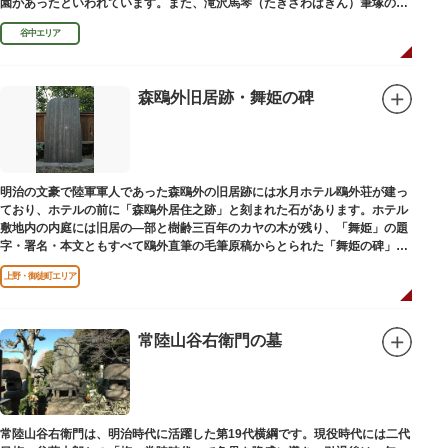
園があったといわれています。また、滝沢馬琴（たきざわばきん）筆塚の碑
があります。
谷中エリア
森鴎外旧居跡・舞姫の碑
明治の文豪で陸軍軍人であった森鴎外の旧居跡には水月ホテル鴎外荘が建っ
ており、ホテルの前に「森鴎外居住之跡」と刻まれた石があります。ホテル
敷地内の内庭には旧居の―部と樹齢三百年のカヤの木が残り、「舞姫」の題
字・署名・本文ともすべて鴎外直筆の毛筆原稿からとられた「舞姫の碑」の
文学碑も建っています。
上野・御徒町エリア
常陸山谷右衛門の墓
常陸山谷右衛門は、明治時代に活躍した第19代横綱です。現役時代には二代