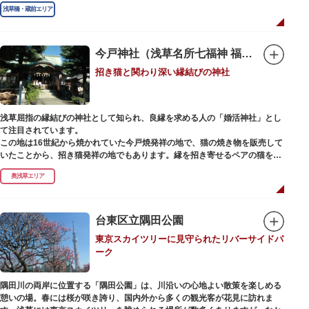
江戸時代までは三社の神社から成り、約2万坪の広大な敷地を所領していま
浅草橋・蔵前エリア
したが、天領からの米を収蔵する蔵や、大名屋敷などを建てるために没収さ
れ、現在の鳥越神社が残りました。
毎年6月上旬に行われる鳥越祭では、都内最大級を誇る千貫神輿（約4トン）
が氏子町内を渡御し、夜の宮入道中では、提灯に照らされた神輿が荘厳かつ
今戸神社（浅草名所七福神 福禄寿）
幻想的な光景をつくりだします。例年、数十万人の人出があり、多くの観客
招き猫と関わり深い縁結びの神社
で賑わう蔵前の初夏の風物詩になっています。
社務所では、社紋の七曜紋と月星紋がデザインされた御朱印帳の販売や、鳥
越祭の開催期間中は限定御朱印も頒布されます。
浅草屈指の縁結びの神社として知られ、良縁を求める人の「婚活神社」とし
て注目されています。
この地は16世紀から焼かれていた今戸焼発祥の地で、猫の焼き物を販売して
いたことから、招き猫発祥の地でもあります。縁を招き寄せるペアの猫をモ
チーフにした絵馬や御朱印帳も人気です。
奥浅草エリア
1063（康平6）年、時の奥羽鎮守府源頼朝・義家父子が祈願し鎌倉の鶴ヶ丘
と浅草今戸とに京都の石清水八幡を勧請して創建されました。境内には、幕
末に活躍した新選組沖田総司の終焉の地の碑も佇んでいます。また、浅草名
台東区立隅田公園
所七福神の福禄寿が祀られており、七福神詣りの参拝客でも賑わうスポット
東京スカイツリーに見守られたリバーサイドパ
です。
ーク
隅田川の両岸に位置する「隅田公園」は、川沿いの心地よい散策を楽しめる
憩いの場。春には桜が咲き誇り、国内外から多くの観光客が花見に訪れま