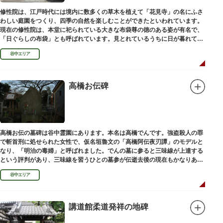
修性院は、江戸時代には境内に数多くの草木を植えて「花見寺」の名にふさ
わしい庭園をつくり、四季の自然を楽しむことができたといわれています。
現在の修性院は、本堂に祀られている大きな布袋尊の徳のある姿が有名で、
「日ぐらしの布袋」とも呼ばれています。見とれているうちに日が暮れてし
まった、という言い伝えです。
谷中エリア
高橋お伝碑
高橋お伝の墓碑は谷中霊園にあります。本名は高橋でんです。強盗殺人の罪
で斬首刑に処せられた女性で、仮名垣魯文の「高橋阿伝夜刃譚」のモデルと
なり、「明治の毒婦」と呼ばれました。でんの墓に参ると三味線が上達する
という評判があり、三味線を習うひとの墓参が伝逝去後の現在もかなりある
といわれています。
谷中エリア
講道館柔道発祥の地碑