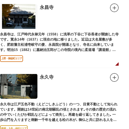
永昌寺
永昌寺は、江戸時代永禄元年（1558）に浅草の下谷に下谷長者が開創した寺
です。寛永14年（1637）に現在の地に移りました。近辺は大名屋敷が多
く、肥前藩主松浦壱岐守の妻、永昌院が開基となり、寺名に由来していま
す。明治15（1882）に嘉納治五郎がこの寺院の境内に柔道場「講道館」を
設立しました。
上野・御徒町エリア
永久寺
永久寺は江戸五色不動（えどごしきふどう）の一つ、目黄不動として知られ
ています。開創は14世紀の南北朝騒乱の頃とされます｡その後の歴史の流れ
の中でいくたびか戦乱などによって焼失し､ 再建を繰り返してきました｡ 一
歩山門を入りますと樹齢一千年を越える松の木が､ 御仏と共に訪れる人を静
かに迎えています｡
根岸・入谷・金杉エリア