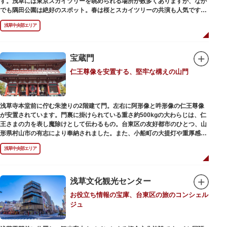
す。浅草には東京スカイツリーを眺められる場所が数多くありますが、なか
でも隅田公園は絶好のスポット。春は桜とスカイツリーの共演も人気です。
川沿いにある「隅田公園オープンカフェ」は、店舗の一部を屋外にした開放
浅草中央部エリア
的なカフェ・レストラン。綺麗な景色を眺めながら、コーヒー片手にのんび
りと過ごしても良いですね。また、クジラの滑り台が目印の「遊具広場」は
ブランコやアスレチックなどの遊具が設置された広場。子どもも思いっきり
身体を動かせます。
宝蔵門
仁王尊像を安置する、堅牢な構えの山門
隅田川橋梁に設置された全長約160mの「すみだリバーウォーク」は、東京
スカイツリーまでの最短距離ルートのひとつ。歩道橋の途中にあるガラス床
から隅田川を見下ろしたり、すぐ横を走る電車の迫力を楽しんだり、隅田川
散策にいかがでしょうか。
浅草寺本堂前に佇む朱塗りの2階建て門。左右に阿形像と吽形像の仁王尊像
が安置されています。門裏に掛けられている重さ約500kgの大わらじは、仁
王さまの力を表し魔除けとして伝わるもの。台東区の友好都市のひとつ、山
形県村山市の有志により奉納されました。また、小船町の大提灯や重厚感あ
ふれる吊灯篭も存在感を放ち、参拝客を迎えてくれます。
浅草中央部エリア
宝蔵門は、平安時代、武蔵守に任命された平公雅（たいらのきみまさ）によ
り、祈願成就の御礼として942年に建立されました。数度の火災を経て、現
在の門は1964年にホテルニューオオタニ創始者・大谷米太郎の寄進により本
浅草文化観光センター
瓦葺きで再建された（2007年チタン瓦に葺き替え）楼門です。上層部には仏
お役立ち情報の宝庫、台東区の旅のコンシェル
教の経典である『元版⼀切経（げんばんいっさいきょう）』や寺宝が収蔵さ
ジュ
れています。