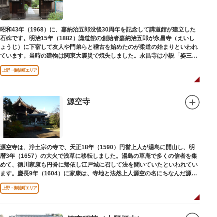
昭和43年（1968）に、嘉納治五郎没後30周年を記念して講道館が建立した
石碑です。明治15年（1882）講道館の創始者嘉納治五郎が永昌寺（えいし
ょうじ）に下宿して友人や門弟らと稽古を始めたのが柔道の始まりといわれ
ています。当時の建物は関東大震災で焼失しました。永昌寺は小説「姿三四
郎」に登場する隆昌寺のモデルでもあります。
上野・御徒町エリア
源空寺
源空寺は、浄土宗の寺で、天正18年（1590）円誉上人が湯島に開山し、明
暦3年（1657）の大火で浅草に移転しました。湯島の草庵で多くの信者を集
めて、徳川家康も円誉に帰依し江戸城に召して法を聞いていたといわれてい
ます。慶長9年（1604）に家康は、寺地と法然上人源空の名にちなんだ源空
寺の号を円誉に与えました。
上野・御徒町エリア