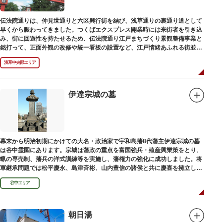
伝法院通りは、仲見世通りと六区興行街を結び、浅草通りの裏通り道として
早くから賑わってきました。つくばエクスプレス開業時には来街者を引き込
み、街に回遊性を持たせるため、伝法院通り江戸まちづくり景観整備事業と
銘打って、正面外観の改修や統一看板の設置など、江戸情緒あふれる街並み
を再現する景観整備を進めてきました。
浅草中央部エリア
伊達宗城の墓
幕末から明治初期にかけての大名・政治家で宇和島藩8代藩主伊達宗城の墓
は谷中霊園にあります。宗城は藩政の重点を富国強兵・殖産興業策をとり、
蝋の専売制、藩兵の洋式訓練等を実施し、藩権力の強化に成功しました。将
軍継承問題では松平慶永、島津斉彬、山内豊信の諸侯と共に慶喜を擁立し
（幕末の四賢候といわれます）幕政改革を志す一橋派の有力メンバーとなっ
谷中エリア
て活躍しました。
朝日湯