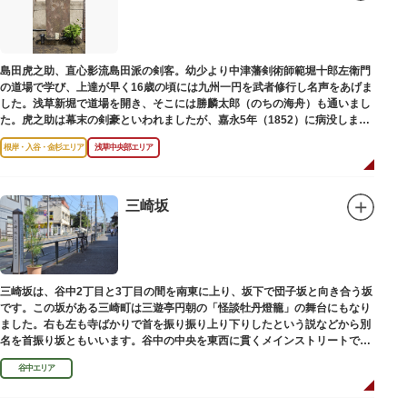
後は、オープンカフェでほっと一息つくのもおすすめです。
隅田川にかかる橋々も、それぞれ特徴的な形をしていて見応えは抜群。せっ
かくなら水上バスに乗船して、優雅に観察してみてはいかがでしょうか。
島田虎之助、直心影流島田派の剣客。幼少より中津藩剣術師範堀十郎左衛門
の道場で学び、上達が早く16歳の頃には九州一円を武者修行し名声をあげま
した。浅草新堀で道場を開き、そこには勝麟太郎（のちの海舟）も通いまし
た。虎之助は幕末の剣豪といわれましたが、嘉永5年（1852）に病没しまし
た。お墓は正定寺（しょうじょうじ）にあります。
根岸・入谷・金杉エリア
浅草中央部エリア
三崎坂
三崎坂は、谷中2丁目と3丁目の間を南東に上り、坂下で団子坂と向き合う坂
です。この坂がある三崎町は三遊亭円朝の「怪談牡丹燈籠」の舞台にもなり
ました。右も左も寺ばかりで首を振り振り上り下りしたという説などから別
名を首振り坂ともいいます。谷中の中央を東西に貫くメインストリートで
す。
谷中エリア