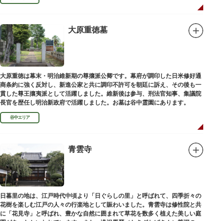
大原重徳墓
大原重徳は幕末・明治維新期の尊攘派公卿です。幕府が調印した日米修好通
商条約に強く反対し、新進公家と共に調印不許可を朝廷に訴え、その後も一
貫した尊王攘夷派として活躍しました。維新後は参与、刑法官知事、集議院
長官を歴任し明治新政府で活躍しました。お墓は谷中霊園にあります。
谷中エリア
青雲寺
日暮里の地は、江戸時代中頃より「日ぐらしの里」と呼ばれて、四季折々の
花樹を楽しむ江戸の人々の行楽地として賑わいました。青雲寺は修性院と共
に「花見寺」と呼ばれ、豊かな自然に囲まれて草花を数多く植えた美しい庭