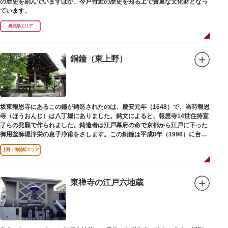
の歴史を刻んでいますほか、今戸付近の歴史を知る上で貴重な文化財となっ
ています。
奥浅草エリア
銅鐘（東上野）
坂東報恩寺にあるこの鐘が鋳造されたのは、慶安元年（1648）で、当時報恩
寺（ほうおんじ）は八丁堀にありました。銘文によると、報恩寺14世住持宣
了らの発願で作られました。鋳造者は江戸幕府の命で京都から江戸に下った
御用釜師堀浄栄の息子浄甫をさします。この銅鐘は平成8年（1996）に台東
区有形文化財として登載されました。
上野・御徒町エリア
東禅寺の江戸六地蔵