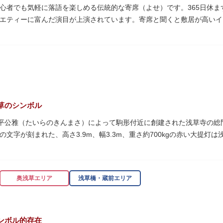
心者でも気軽に落語を楽しめる伝統的な寄席（よせ）です。365日休
エティーに富んだ演目が上演されています。寄席と聞くと敷居が高いイ
。すぐに巧みな話芸に引き込まれ、予備知識が無くても楽しめます。
のも魅力のひとつ。売店でお弁当やお菓子を買ってゆっくり番組を楽し
笑いの殿堂で、昔ながらの下町文化を体感してみてください。
草のシンボル
に平公雅（たいらのきんまさ）によって駒形付近に創建された浅草寺の
の文字が刻まれた、高さ3.9m、幅3.3m、重さ約700kgの赤い大提
トスポットとしても国内外の観光客を魅了し続けています。
見事な龍の彫刻や、門の北側（風神雷神の背後）に安置されている浅草
神門」は、門の左右に立つ2体の彫像、風神像と雷神像に由来します。
奥浅草エリア
浅草橋・蔵前エリア
た荘厳な雰囲気に包まれます。
り返し、現在の雷門は1960年に松下電器産業（現パナソニック）の松
ンボル的存在