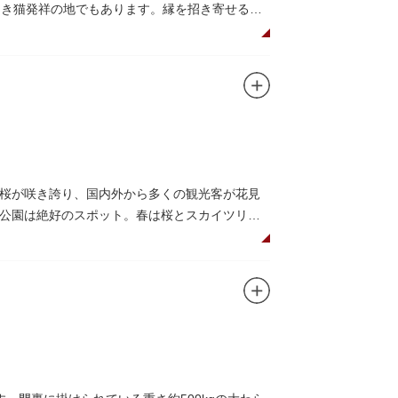
招き猫発祥の地でもあります。縁を招き寄せるペ
京都の石清水八幡を勧請して創建されました。境
神の福禄寿が祀られており、七福神詣りの参拝
桜が咲き誇り、国内外から多くの観光客が花見
公園は絶好のスポット。春は桜とスカイツリー
トラン。綺麗な景色を眺めながら、コーヒー片
コやアスレチックなどの遊具が設置された広
の最短距離ルートのひとつ。歩道橋の途中にある
かがでしょうか。