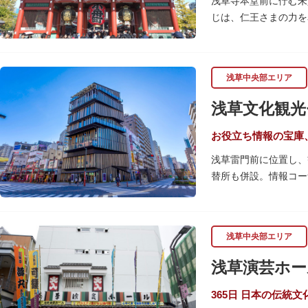
浅草寺本堂前に佇む朱
じは、仁王さまの力を
の大提灯や重厚感あふ
宝蔵門は、平安時代、
浅草中央部エリア
経て、現在の門は19
です。上層部には仏教
浅草文化観光
お役立ち情報の宝庫
浅草雷門前に位置し、
替所も併設。情報コー
ードも閲覧できるので
文化を紹介。通常、イ
ここを訪れたなら、8
浅草中央部エリア
となっています。
浅草演芸ホー
浅草の街並みに溶け込
は、初めて日本を訪れ
365日 日本の伝統