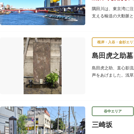
隅田川は、東京湾に注
支える輸送の大動脈と
春になると、屋形船に
です。また、毎年7月
す。
根岸・入谷・金杉エリ
川沿いには「隅田川テ
島田虎之助墓
を楽しんだ後は、オー
隅田川にかかる橋々も
島田虎之助、直心影流
ょうか。
声をあげました。浅草
（1852）に病没し
谷中エリア
三崎坂