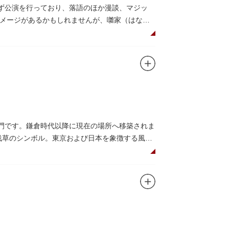
まず公演を行っており、落語のほか漫談、マジッ
メージがあるかもしれませんが、囃家（はなし
んではいかがでしょう。数々の著名な落語家や
総門です。鎌倉時代以降に現在の場所へ移築されま
灯は浅草のシンボル。東京および日本を象徴する風景
寺の護法善神「天龍像」と「金龍像」も見どこ
日没から23時頃までは雷門や浅草寺がライトアッ
下幸之助氏の寄進により再建されたものです。