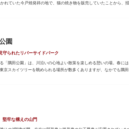
焼かれていた今戸焼発祥の地で、猫の焼き物を販売していたことから、
た絵馬や御朱印帳も人気です。
、時の奥羽鎮守府源頼朝・義家父子が祈願し鎌倉の鶴ヶ丘と浅草今戸とに
た新選組沖田総司の終焉の地の碑も佇んでいます。また、浅草名所七福
です。
公園
見守られたリバーサイドパーク
る「隅田公園」は、川沿いの心地よい散策を楽しめる憩いの場。春には
東京スカイツリーを眺められる場所が数多くありますが、なかでも隅田
園オープンカフェ」は、店舗の一部を屋外にした開放的なカフェ・レス
ても良いですね。また、クジラの滑り台が目印の「遊具広場」はブラン
り身体を動かせます。
た全長約160mの「すみだリバーウォーク」は、東京スカイツリーまで
見下ろしたり、すぐ横を走る電車の迫力を楽しんだり、隅田川散策にい
、堅牢な構えの山門