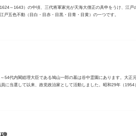
1624～1643）の中頃、三代将軍家光が天海大僧正の具申をうけ、江
江戸五色不動（目白・目赤・目黒・目青・目黄）の一つです。
2～54代内閣総理大臣である鳩山一郎の墓は谷中霊園にあります。大正元
議員に当選して以来、政党政治家として活動しました。昭和29年（1954
主党の初代総裁となり、日本とソビエト連邦の国交回復を実現しました
歌碑