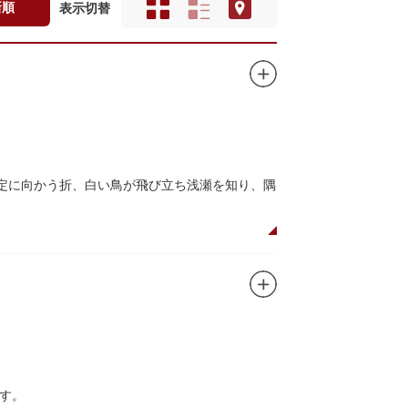
新順
表示切替
鎮定に向かう折、白い鳥が飛び立ち浅瀬を知り、隅
の米を収蔵する蔵や、大名屋敷などを建てるため
御し、夜の宮入道中では、提灯に照らされた神輿
う蔵前の初夏の風物詩になっています。
は限定御朱印も頒布されます。
す。