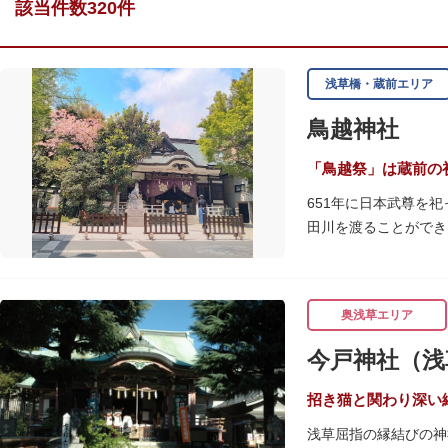
該当件数320件
浅草橋・蔵前エリア
鳥越神社
「鳥越祭」は蔵前の
651年に日本武尊を
田川を渡ることができ
江戸時代までは三社の
に没収され、現在の鳥
毎年6月上旬に行われ
奥浅草エリア
が荘厳かつ幻想的な光
社務所では、社紋の七
今戸神社（浅
招き猫と関わり深い
浅草屈指の縁結びの神