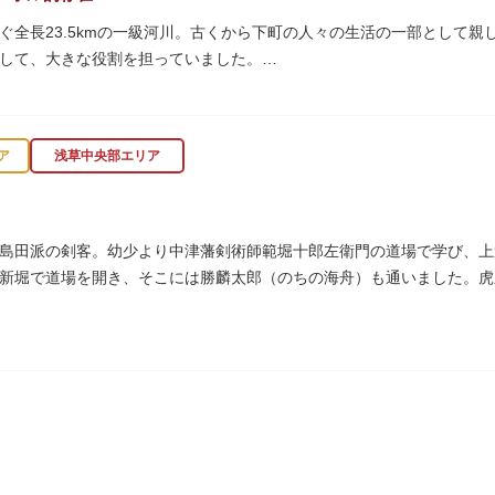
ぐ全長23.5kmの一級河川。古くから下町の人々の生活の一部として
して、大きな役割を担っていました。
乗って隅田川両岸に続く桜並木を楽しむ姿も見られ、東京スカイツリー
の最終土曜日に開催される「隅田川花火大会」は、東京の夏の風物詩に
ア
浅草中央部エリア
ラス」と呼ばれる遊歩道も整備されています。心地よい風に吹かれなが
プンカフェでほっと一息つくのもおすすめです。
、それぞれ特徴的な形をしていて見応えは抜群。せっかくなら水上バス
島田派の剣客。幼少より中津藩剣術師範堀十郎左衛門の道場で学び、上
新堀で道場を開き、そこには勝麟太郎（のちの海舟）も通いました。虎
ました。お墓は正定寺（しょうじょうじ）にあります。