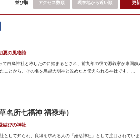
並び順
アクセス数順
現在地から
近い順
更
初夏の風物詩
祀って白鳥神社と称したのに始まるとされ、前九年の役で源義家が東国
たことから、その名を鳥越大明神と改めたと伝えられる神社です。
神社から成り、約2万坪の広大な敷地を所領していましたが、天領から
越神社が残りました。
る鳥越祭では、都内最大級を誇る千貫神輿（約4トン）が氏子町内を渡
景をつくりだします。例年、数十万人の人出があり、多くの観客で賑わ
曜紋と月星紋がデザインされた御朱印帳の販売や、鳥越祭の開催期間中
草名所七福神 福禄寿）
縁結びの神社
社として知られ、良縁を求める人の「婚活神社」として注目されていま