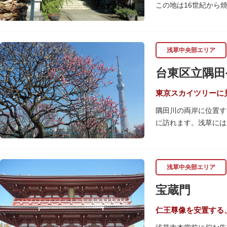
この地は16世紀から
アの猫をモチーフにし
1063（康平6）年
浅草中央部エリア
内には、幕末に活躍し
客でも賑わうスポット
台東区立隅田
東京スカイツリーに
隅田川の両岸に位置す
に訪れます。浅草には
の共演も人気です。
川沿いにある「隅田公
手にのんびりと過ごし
浅草中央部エリア
場。子どもも思いっき
宝蔵門
隅田川橋梁に設置され
ガラス床から隅田川を
仁王尊像を安置する