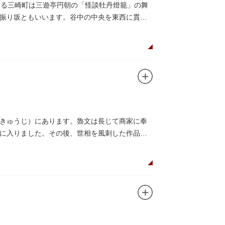
ある三崎町は三遊亭円朝の「怪談牡丹燈籠」の舞
振り坂ともいいます。谷中の中央を東西に貫く
きゅうじ）にあります。魯文は長じて商家に奉
に入りました。その後、世相を風刺した作品を
ています。