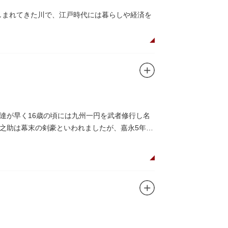
親しまれてきた川で、江戸時代には暮らしや経済を
とのコラボレーションも、まさに絵になる光景
なっており、こちらも多くの見物客でにぎわいま
ら、緑化が施された遊歩道で散歩やジョギング
に乗船して、優雅に観察してみてはいかがでし
達が早く16歳の頃には九州一円を武者修行し名
之助は幕末の剣豪といわれましたが、嘉永5年