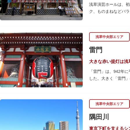
浅草演芸ホールは、初
ク、ものまねなどバラ
か）さんは喋りのプロ
ホール内で飲食できる
お笑い芸人を輩出した
浅草中央部エリア
雷門
大きな赤い提灯は浅
「雷門」は、942年
した。大きく「雷門」
として親しまれ、フォ
提灯の底部に施された
ろ。正式名称の「風雷
浅草中央部エリア
プされ、昼間とは違っ
隅田川
何度も焼失と再建を繰
東京下町を支えるシ