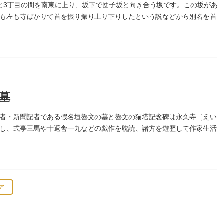
と3丁目の間を南東に上り、坂下で団子坂と向き合う坂です。この坂が
も左も寺ばかりで首を振り振り上り下りしたという説などから別名を首
。
墓
者・新聞記者である假名垣魯文の墓と魯文の猫塔記念碑は永久寺（えい
し、式亭三馬や十返舎一九などの戯作を耽読、諸方を遊歴して作家生活
花形作家となりました。墓石には、聖観音を線刻した板碑がはめ込まれ
ア