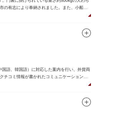
。門裏に掛けられている重さ約500kgの大わら
市の有志により奉納されました。また、小船町
礼として942年に建立されました。数度の火災を
再建された（2007年チタン瓦に葺き替え）楼門
されています。
中国語、韓国語）に対応した案内を行い、外貨両
クチコミ情報が書かれたコミュニケーションボ
を活用し台東区のみどころやイベント、歴史、
や東京スカイツリーも一望できるビュースポット
吾氏によるデザイン。木の温もりあふれる空間