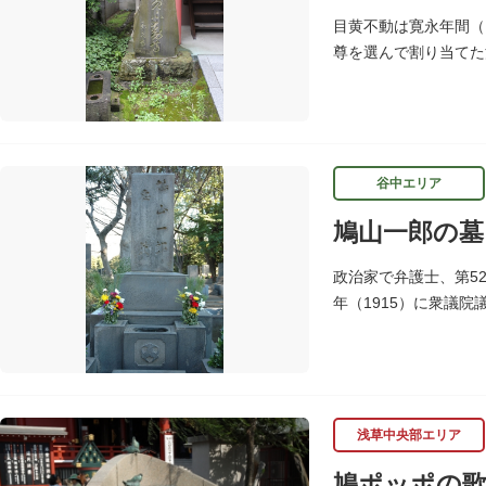
目黄不動は寛永年間（
尊を選んで割り当てた
谷中エリア
鳩山一郎の墓
政治家で弁護士、第5
年（1915）に衆議院
同を成し遂げて自由民
浅草中央部エリア
鳩ポッポの