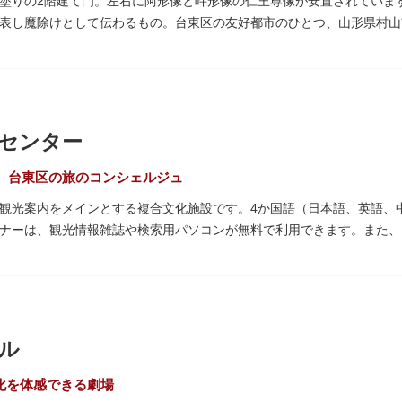
塗りの2階建て門。左右に阿形像と吽形像の仁王尊像が安置されています
表し魔除けとして伝わるもの。台東区の友好都市のひとつ、山形県村山
れる吊灯篭も存在感を放ち、参拝客を迎えてくれます。
武蔵守に任命された平公雅（たいらのきみまさ）により、祈願成就の御
64年にホテルニューオオタニ創始者・大谷米太郎の寄進により本瓦葺きで
の経典である『元版⼀切経（げんばんいっさいきょう）』や寺宝が収蔵
センター
、台東区の旅のコンシェルジュ
観光案内をメインとする複合文化施設です。4か国語（日本語、英語、
ナーは、観光情報雑誌や検索用パソコンが無料で利用できます。また、
、とっておきの旅のヒントを得られるかも。多目的スペースでは、映像
スが配備されているので休憩場所としても利用できます。
階の展望テラスも必見です。雷門から浅草寺へと続く仲見世や、隅田川
ル
む平屋を重ねたようなおしゃれな外観は、日本を代表する建築家・隈研
る海外ツーリストにも優しい印象を与えています。
文化を体感できる劇場