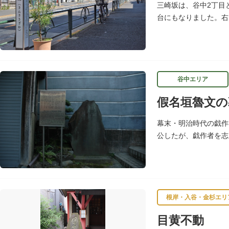
三崎坂は、谷中2丁目
台にもなりました。右
メインストリートです
谷中エリア
假名垣魯文の
幕末・明治時代の戯作
公したが、戯作者を志
発表し、明治開花期の
根岸・入谷・金杉エリ
目黄不動