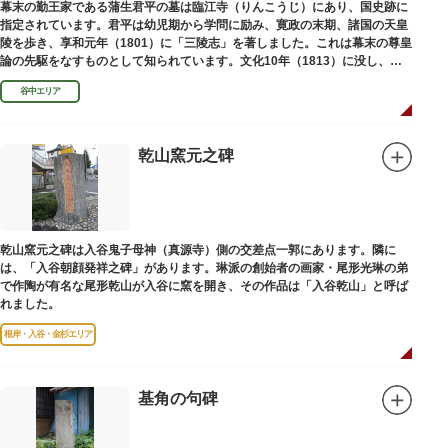
幕末の勤王家である蒲生君平の墓は臨江寺（りんこうじ）にあり、国史跡に
指定されています。君平は幼児期から学問に励み、寛政の末期、諸国の天皇
陵を歩き、享和元年（1801）に「三陵志」を著しました。これは幕末の尊皇
論の先駆をなすものとして知られています。文化10年（1813）に没し、高
山彦三郎や林子平と共に「寛政三奇人」の一人にあげられています。
谷中エリア
乾山窯元之碑
乾山窯元之碑は入谷鬼子母神（真源寺）側の交差点一郭にあります。隣に
は、「入谷朝顔発祥之碑」があります。琳派の創始者の画家・尾形光琳の弟
で作陶が有名な尾形乾山が入谷に窯を開き、その作品は「入谷乾山」と呼ば
れました。
根岸・入谷・金杉エリア
基角の句碑