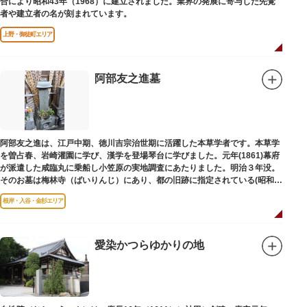
合により昭和43年（1968）に建立されました。業界の発展に寄与した先覚
者や建立者の名が刻まれています。
上野・御徒町エリア
阿部友之進墓
阿部友之進は、江戸中期、徳川吉宗治世期に活躍した本草学者です。本草学
を曽占春、岩崎灌園に学び、漢学を登場琴台に学びました。元年(1861)幕府
が派遣した咸臨丸に乗船し小笠原の実地調査にあたりました。明治３年没。
そのお墓は梅林寺（ばいりんじ）にあり、都の旧跡に指定されている(昭和３
年指定)。
根岸・入谷・金杉エリア
愛染かつらゆかりの地