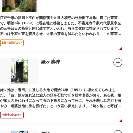
江戸千家の祖川上不白が関宿藩主久世大和守の外神田下屋敷に建てた茶室
で、明治2年（1869）に現在地に移築しました。不審庵表千家六代原叟宗左
の三畳台目の茶室と同じ建て方といわれ、有形文化財に指定されています。
不白は千家の茶を普及させ、大衆の茶道を試みたといわれおり、この茶室は
江戸千家を広める拠点となりました。
上野・御徒町エリア
姥ヶ池碑
姥ヶ池は、隅田川に通じる大池で明治24年（1891）に埋め立てられまし
た。「昔、娘が連れ込む旅人の頭を石枕で叩き殺す老婆がおり、ある夜、娘
が旅人の身代わりになって石の下敷きになって死に、それを悲しみ悪行を悔
やみ、老婆は池に身を投げた」という言い伝えにより、「姥ヶ池」と呼ばれ
ていました。その碑は花川戸公園内にあります。
浅草中央部エリア