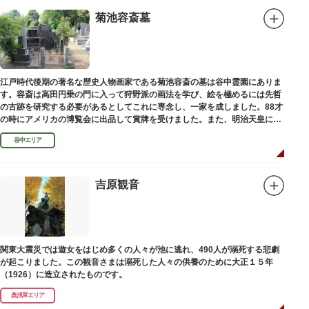
菊池容斎墓
江戸時代後期の著名な歴史人物画家である菊池容斎の墓は谷中霊園にありま
す。容斎は高田円乗の門に入って狩野派の画法を学び、絵を極めるには先哲
の古跡を研究する必要があるとしてこれに専念し、一家を成しました。88才
の時にアメリカの博覧会に出品して賞牌を受けました。また、明治天皇に
「日本画史」の称を賜りました。
谷中エリア
吉原観音
関東大震災では遊女をはじめ多くの人々が池に逃れ、490人が溺死する悲劇
が起こりました。この観音さまは溺死した人々の供養のために大正１５年
（1926）に造立されたものです。
奥浅草エリア