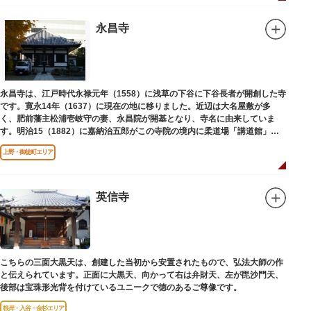
永昌寺
永昌寺は、江戸時代永禄元年（1558）に浅草の下谷に下谷長者が開創した寺
です。寛永14年（1637）に現在の地に移りました。近辺は大名屋敷が多
く、肥前藩主松浦壱岐守の妻、永昌院が開基となり、寺名に由来していま
す。明治15（1882）に嘉納治五郎がこの寺院の境内に柔道場「講道館」を
設立しました。
上野・御徒町エリア
英信寺
こちらの三面大黒天は、創建した当初から安置されたもので、弘法大師の作
と伝えられています。正面に大黒天、向かって右は弁財天、左が毘沙門天、
後部は宝珠形光背を付けているユニークで徳のあるご尊像です。
根岸・入谷・金杉エリア