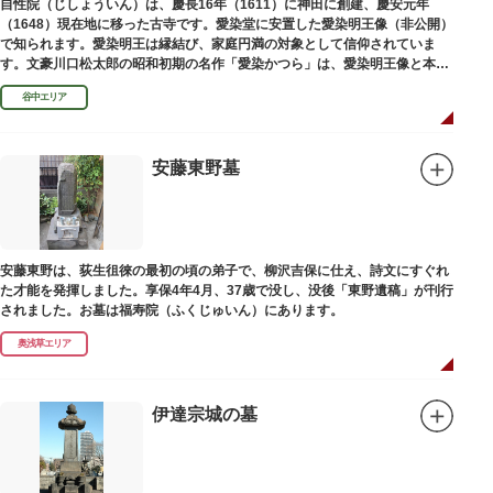
自性院（じしょういん）は、慶長16年（1611）に神田に創建、慶安元年
（1648）現在地に移った古寺です。愛染堂に安置した愛染明王像（非公開）
で知られます。愛染明王は縁結び、家庭円満の対象として信仰されていま
す。文豪川口松太郎の昭和初期の名作「愛染かつら」は、愛染明王像と本堂
前にあった桂の古木にヒントを得た作品だといわれます。
谷中エリア
安藤東野墓
安藤東野は、荻生徂徠の最初の頃の弟子で、柳沢吉保に仕え、詩文にすぐれ
た才能を発揮しました。享保4年4月、37歳で没し、没後「東野遺稿」が刊行
されました。お墓は福寿院（ふくじゅいん）にあります。
奥浅草エリア
伊達宗城の墓