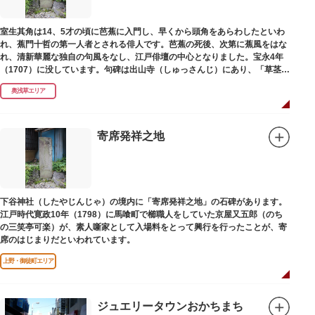
室生其角は14、5才の頃に芭蕉に入門し、早くから頭角をあらわしたといわ
れ、蕉門十哲の第一人者とされる俳人です。芭蕉の死後、次第に蕉風をはな
れ、清新華麗な独自の句風をなし、江戸俳壇の中心となりました。宝永4年
（1707）に没しています。句碑は出山寺（しゅっさんじ）にあり、「草茎を
つつむ葉もなき 雲間哉」と刻まれています。
奥浅草エリア
寄席発祥之地
下谷神社（したやじんじゃ）の境内に「寄席発祥之地」の石碑があります。
江戸時代寛政10年（1798）に馬喰町で櫛職人をしていた京屋又五郎（のち
の三笑亭可楽）が、素人噺家として入場料をとって興行を行ったことが、寄
席のはじまりだといわれています。
上野・御徒町エリア
ジュエリータウンおかちまち