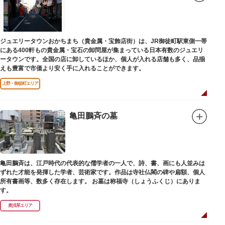
ジュエリータウンおかちまち（貴金属・宝飾店街）は、JR御徒町駅東側一帯
にある400軒もの貴金属・宝石の卸問屋が集まっている日本有数のジュエリ
ータウンです。全国の店に卸しているほか、個人が入れる店舗も多く、品揃
えも豊富で市価より安く手に入れることができます。
上野・御徒町エリア
亀田鵬斉の墓
亀田鵬斉は、江戸時代の代表的な儒学者の一人で、詩、書、画にも人並みは
ずれた才能を発揮した学者、芸術家です。作品は寺社仏閣の碑や扁額、個人
所有書画等、数多く存在します。 お墓は称福寺（しょうふくじ）にありま
す。
奥浅草エリア