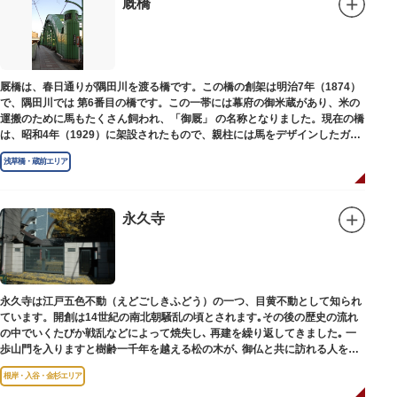
厩橋
厩橋は、春日通りが隅田川を渡る橋です。この橋の創架は明治7年（1874）
で、隅田川では 第6番目の橋です。この一帯には幕府の御米蔵があり、米の
運搬のために馬もたくさん飼われ、「御厩」 の名称となりました。現在の橋
は、昭和4年（1929）に架設されたもので、親柱には馬をデザインしたガラ
ス細工が組み込まれています。
浅草橋・蔵前エリア
永久寺
永久寺は江戸五色不動（えどごしきふどう）の一つ、目黄不動として知られ
ています。開創は14世紀の南北朝騒乱の頃とされます｡その後の歴史の流れ
の中でいくたびか戦乱などによって焼失し､ 再建を繰り返してきました｡ 一
歩山門を入りますと樹齢一千年を越える松の木が､ 御仏と共に訪れる人を静
かに迎えています｡
根岸・入谷・金杉エリア