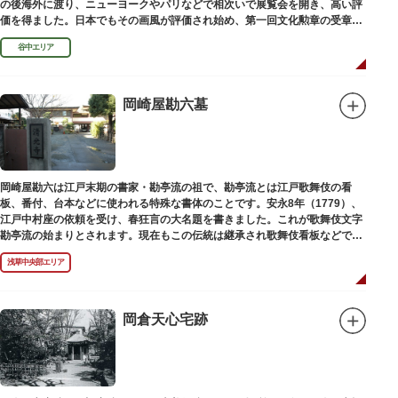
の後海外に渡り、ニューヨークやパリなどで相次いで展覧会を開き、高い評
価を得ました。日本でもその画風が評価され始め、第一回文化勲章の受章者
となりました。お墓は谷中霊園にあります。
谷中エリア
岡崎屋勘六墓
岡崎屋勘六は江戸末期の書家・勘亭流の祖で、勘亭流とは江戸歌舞伎の看
板、番付、台本などに使われる特殊な書体のことです。安永8年（1779）、
江戸中村座の依頼を受け、春狂言の大名題を書きました。これが歌舞伎文字
勘亭流の始まりとされます。現在もこの伝統は継承され歌舞伎看板などで使
われています。 お墓は清光寺（せいこうじ）境内にあります。
浅草中央部エリア
岡倉天心宅跡