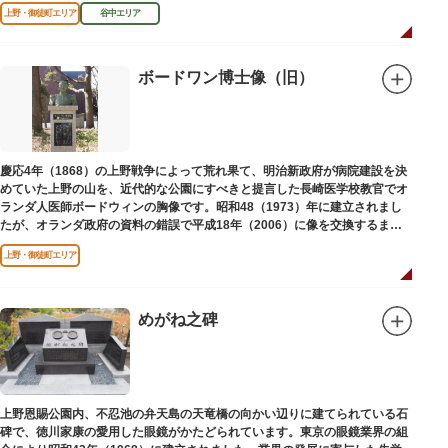
区にゆかりのある本作品を通して、新たな観光スポット創出による誘客促進
上野・御徒町エリア
谷中エリア
と区内観光客の回遊性向上を図るため、こちらのマンホール蓋を設置しまし
た。
設置年月日：令和4年3月1日
ボードワン博士像（旧）
慶応4年（1868）の上野戦争によって荒れ果て、明治新政府が病院建設を決
めていた上野の山を、近代的な公園にすべきと提言した長崎医学校教官でオ
ランダ人医師ボードウィンの胸像です。昭和48（1973）年に建立されまし
たが、オランダ政府の資料の錯誤で平成18年（2006）に像を交換するまで
は博士の弟の像でした。
上野・御徒町エリア
めがね之碑
上野恩賜公園内、不忍池の弁天島の天竜橋の向かい辺りに建てられている石
碑で、徳川家康の愛用した眼鏡がかたどられています。東京の眼鏡業界の組