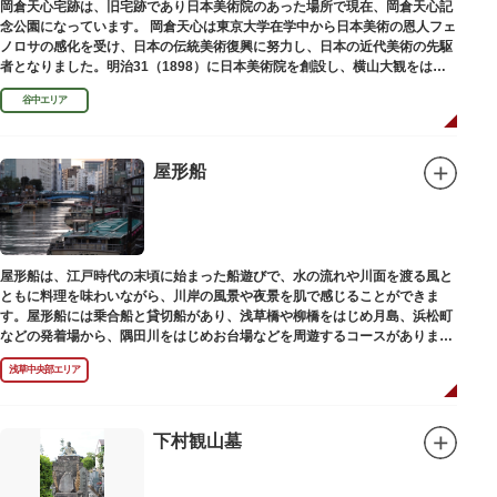
岡倉天心宅跡は、旧宅跡であり日本美術院のあった場所で現在、岡倉天心記
念公園になっています。 岡倉天心は東京大学在学中から日本美術の恩人フェ
ノロサの感化を受け、日本の伝統美術復興に努力し、日本の近代美術の先駆
者となりました。明治31（1898）に日本美術院を創設し、横山大観をはじ
め優れた画家を世に送り出しました。
谷中エリア
屋形船
屋形船は、江戸時代の末頃に始まった船遊びで、水の流れや川面を渡る風と
ともに料理を味わいながら、川岸の風景や夜景を肌で感じることができま
す。屋形船には乗合船と貸切船があり、浅草橋や柳橋をはじめ月島、浜松町
などの発着場から、隅田川をはじめお台場などを周遊するコースがありま
す。
浅草中央部エリア
下村観山墓