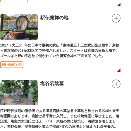
駅伝発祥の地
1917（大正6）年に日本で最初の駅伝「東海道五十三次駅伝徒歩競争」京都
～東京間の508㎞23区間で開催されました。スタートは京都の三条大橋で、
ゴールは上野の不忍池で開かれていた博覧会場の正面玄関でした。
上野・御徒町エリア
塩谷宕陰墓
江戸時代後期の儒学者である塩谷宕陰の墓は谷中墓地と称される区域の天王
寺霊園にあります。宕陰は昌平黌に入門し、また松崎慊堂に学びました。遠
江掛川藩主の太田氏に仕え、ペリー来航の際に献策し、海防論を著しまし
た。芳野金陵、安井息軒と並んで安政･文久の三博士と称えられ昌平黌の教