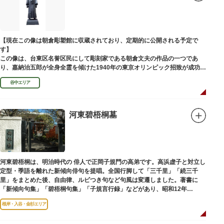
富士山に合わせて、お山開きが行われ、6月30日と1日には富士塚に登ること
ができます。
【Twitter】https://twitter.com/onoterupr
【現在この像は朝倉彫塑館に収蔵されており、定期的に公開される予定で
す】
この像は、台東区名誉区民にして彫刻家である朝倉文夫の作品の一つであ
り、嘉納治五郎が全身全霊を傾けた1940年の東京オリンピック招致が成功
（のちに返上）した、1936年に制作されました。
谷中エリア
朝倉文夫は、1907～1910年ころに嘉納と知り合ったと推察されます。その
後も縁があり、嘉納の人柄や骨格などを熟知していた朝倉は、嘉納の海外出
張中に本作を制作して周囲を驚かせました。しっかりした体幹を感じさせる
ポーズは、嘉納の柔道家としての「不動の姿勢」を意識したと思われます。
河東碧梧桐墓
河東碧梧桐は、明治時代の 俳人で正岡子規門の高弟です。高浜虚子と対立し
定型・季語を離れた新傾向俳句を提唱。全国行脚して「三千里」「続三千
里」をまとめた後、自由律、ルビつき句など句風は変遷しました。著書に
「新傾向句集」「碧梧桐句集」「子規言行録」などがあり、昭和12年
（1937）に没し、お墓は梅林寺（ばいりんじ）にあります。
根岸・入谷・金杉エリア