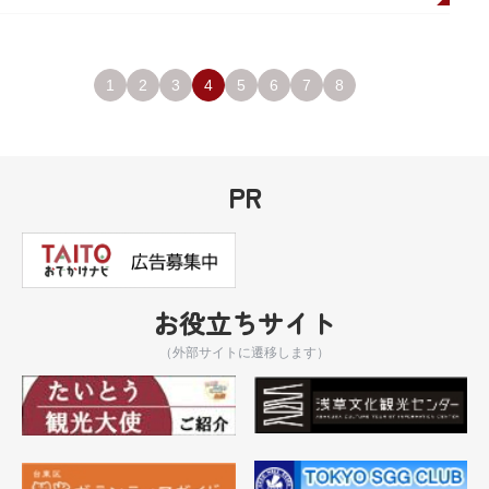
1
2
3
4
5
6
7
8
PR
お役立ちサイト
（外部サイトに遷移します）