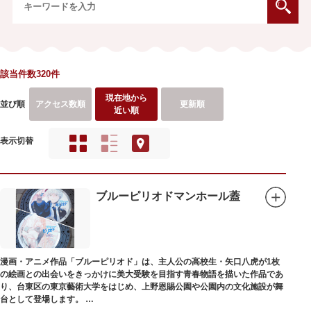
該当件数320件
現在地から
並び順
アクセス数順
更新順
近い順
表示切替
ブルーピリオドマンホール蓋
漫画・アニメ作品「ブルーピリオド」は、主人公の高校生・矢口八虎が1枚
の絵画との出会いをきっかけに美大受験を目指す青春物語を描いた作品であ
り、台東区の東京藝術大学をはじめ、上野恩賜公園や公園内の文化施設が舞
台として登場します。