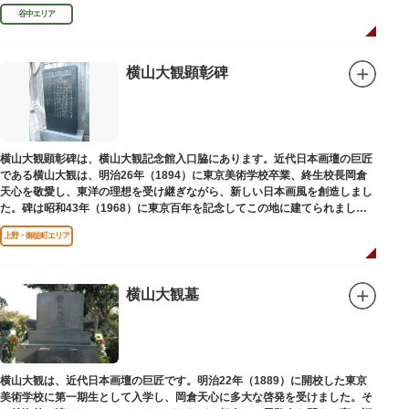
授として多くの文人を育て、慶応3年 （1867）に没しました。
谷中エリア
横山大観顕彰碑
横山大観顕彰碑は、横山大観記念館入口脇にあります。近代日本画壇の巨匠
である横山大観は、明治26年（1894）に東京美術学校卒業、終生校長岡倉
天心を敬愛し、東洋の理想を受け継ぎながら、新しい日本画風を創造しまし
た。碑は昭和43年（1968）に東京百年を記念してこの地に建てられまし
た。
上野・御徒町エリア
横山大観墓
横山大観は、近代日本画壇の巨匠です。明治22年（1889）に開校した東京
美術学校に第一期生として入学し、岡倉天心に多大な啓発を受けました。そ