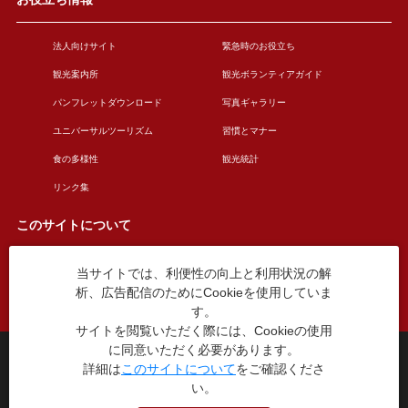
法人向けサイト
緊急時のお役立ち
観光案内所
観光ボランティアガイド
パンフレットダウンロード
写真ギャラリー
ユニバーサルツーリズム
習慣とマナー
食の多様性
観光統計
リンク集
このサイトについて
当サイトでは、利便性の向上と利用状況の解
このサイトについて
広告掲載について
析、広告配信のためにCookieを使用していま
お問い合わせ
す。
サイトを閲覧いただく際には、Cookieの使用
に同意いただく必要があります。
台東区役所観光課
詳細は
このサイトについて
をご確認くださ
〒110-8615 東京都台東区東上野4丁目5番6号
い。
TEL：03-5246-1151
（平日8:30〜17:15 土日祝休み）