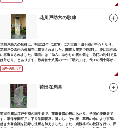
花川戸助六の歌碑
花川戸助六の歌碑は、明治12年（1879）に九世市川団十郎が中心となり、
花川戸公園内の仰願寺に建立されました。関東大震災で崩壊し、後に現在地
に再造立されました。碑面には「助六にゆかりの雲の紫を 弥陀の利剣で鬼
は外なり」とあります。歌舞伎十八番の一つ「助六」は、代々の団十郎が伝
えていますが、助六の実像は不明です。
浅草中央部エリア
荷田在満墓
荷田在満は江戸中期の国学者で、荷田春満の甥にあたり、学問的後継者で
す。享保年間江戸に下り学問普及に努力し、その後、幕府の命により京師に
赴き大嘗会議を記録し注釈を加えました。また、貞観格式の校訂を行い、田