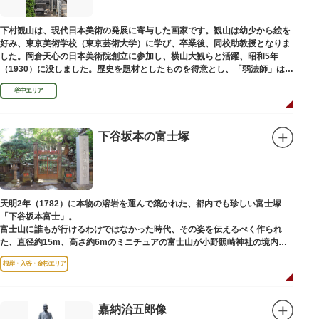
下村観山は、現代日本美術の発展に寄与した画家です。観山は幼少から絵を
好み、東京美術学校（東京芸術大学）に学び、卒業後、同校助教授となりま
した。岡倉天心の日本美術院創立に参加し、横山大観らと活躍、昭和5年
（1930）に没しました。歴史を題材としたものを得意とし、「弱法師」は代
表作です。お墓は安立寺（あんりゅうじ）にあります。
谷中エリア
下谷坂本の富士塚
天明2年（1782）に本物の溶岩を運んで築かれた、都内でも珍しい富士塚
「下谷坂本富士」。
富士山に誰もが行けるわけではなかった時代、その姿を伝えるべく作られ
た、直径約15m、高さ約6mのミニチュアの富士山が小野照崎神社の境内に
あります。
根岸・入谷・金杉エリア
一合目から順に十合目まで記されており、南無妙法と書かれた石碑や修験道
の開祖である役小角の像も残る等、神仏習合の名残が見て取れます。
先人の山守りの知恵によって今も当時の荘厳な姿を残していて、国の重要有
形民俗文化財に指定されています。
嘉納治五郎像