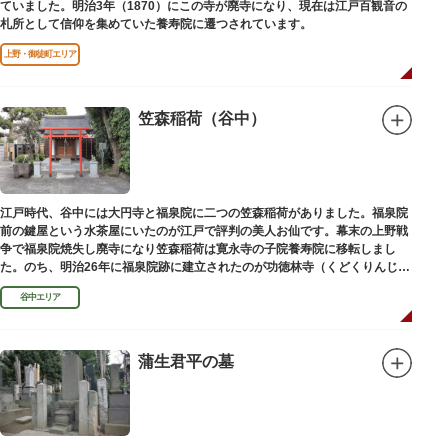
ていました。明治3年（1870）にこの寺が廃寺になり、現在は江戸百観音の
札所として信仰を集めていた養寿院に遷つされています。
上野・御徒町エリア
笠森稲荷（谷中）
江戸時代、谷中には大円寺と福泉院に二つの笠森稲荷がありました。福泉院
前の鍵屋という水茶屋にいたのが江戸で評判の美人お仙です。幕末の上野戦
争で福泉院焼失し廃寺になり笠森稲荷は寛永寺の子院養寿院に移転しまし
た。のち、明治26年に福泉院跡に建立されたのが功徳林寺（くどくりんじ）
で、明治末期には稲荷社が祀られました。
谷中エリア
蒲生君平の墓