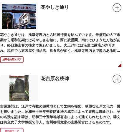
花やしき通り
花やしき通りは、浅草寺境内と六区興行街を結んでいます。最盛期の大正末
期から昭和初期には花やしきを軸に、西に凌雲閣、南にはひょうたん池があ
り、終日遊山客の往来で賑わいました。大正7年には沿道に露店が許可さ
れ、現在でも衣裳屋や用品店、飲食店が多く、浅草寺境内まで趣のある町並
みが続いています。
浅草中央部エリア
花吉原名残碑
吉原遊郭は、江戸で有数の遊興地として繁栄を極め、華麗な江戸文化の一翼
を担いました。昭和三十三年売春防止法の成立によって遊郭は廃止され、そ
の名残を記す碑は、昭和三十五年地域有志によって建てられたもので、碑文
は共立女子大学教授で俳人、古川柳研究家の山路閑古によるものです。
奥浅草エリア