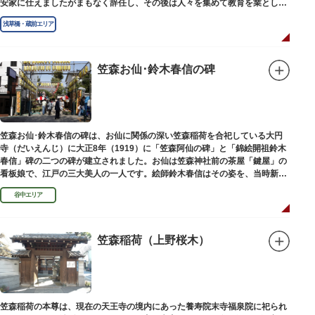
安家に仕えましたがまもなく辞任し、その後は人々を集めて教育を業としま
した。お墓は金竜寺（きんりゅうじ）境内にあります。
浅草橋・蔵前エリア
笠森お仙･鈴木春信の碑
笠森お仙･鈴木春信の碑は、お仙に関係の深い笠森稲荷を合祀している大円
寺（だいえんじ）に大正8年（1919）に「笠森阿仙の碑」と「錦絵開祖鈴木
春信」碑の二つの碑が建立されました。お仙は笠森神社前の茶屋「鍵屋」の
看板娘で、江戸の三大美人の一人です。絵師鈴木春信はその姿を、当時新し
い絵画様式である多色刷り版画「錦絵」に描きました。
谷中エリア
笠森稲荷（上野桜木）
笠森稲荷の本尊は、現在の天王寺の境内にあった養寿院末寺福泉院に祀られ