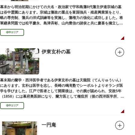
幕末から明治初期にかけての大名・政治家で宇和島藩8代藩主伊達宗城の墓
は谷中霊園にあります。宗城は藩政の重点を富国強兵・殖産興業策をとり、
蝋の専売制、藩兵の洋式訓練等を実施し、藩権力の強化に成功しました。将
軍継承問題では松平慶永、島津斉彬、山内豊信の諸侯と共に慶喜を擁立し
（幕末の四賢候といわれます）幕政改革を志す一橋派の有力メンバーとなっ
谷中エリア
て活躍しました。
伊東玄朴の墓
幕末期の蘭学・西洋医学者である伊東玄朴の墓は天龍院（てんりゅういん）
にあります。玄朴は医学を志し、長崎の鳴滝塾でシーボルトよりオランダ医
学を学びました。江戸で医者として開業後は、その腕が認められ、安政5年
（1858）には幕府奥医師になり、蘭方医として種痘所（後の西洋医学所、現
東京大学医学部）の開設などに尽力し、明治4年（1871）72歳で没しまし
谷中エリア
た。
一円庵