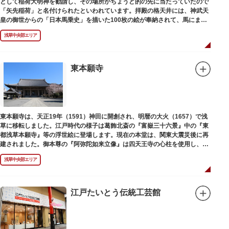
として稲荷大明神を勧請し、その場所がちょうど的の先に当たっていたので
「矢先稲荷」と名付けられたといわれています。拝殿の格天井には、神武天
皇の御世からの「日本馬乗史」を描いた100枚の絵が奉納されて、馬にまつ
わる歴史が一目瞭然に理解できます。
浅草中央部エリア
東本願寺
東本願寺は、天正19年（1591）神田に開創され、明暦の大火（1657）で浅
草に移転しました。江戸時代の様子は葛飾北斎の『富嶽三十六景』中の『東
都浅草本願寺』等の浮世絵に登場します。現在の本堂は、関東大震災後に再
建されました。御本尊の『阿弥陀如来立像』は四天王寺の心柱を使用し、嘉
禄2年（1226）頃の作と伝わっています。また、梵鐘は寛永7年（1630）以
浅草中央部エリア
後のものと推定され、都内に現存する梵鐘の中では有数の風格を誇り、毎年
大晦日に除夜の鐘で一般開放します。（要予約）
江戸たいとう伝統工芸館