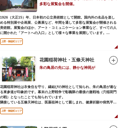
多彩な展覧会を開催。
当時の日本では非常に珍しいスイスの山小屋風の撞球室（ビリヤード場）
で、洋館から地下道でつながっています。通常は非公開ですが、毎月15日
（10月のみ10/16）に先着順で限定公開されています。
1926（大正15）年、日本初の公立美術館として開館。国内外の名品を楽し
める特別展や企画展、公募展など、年間を通して多彩な展覧会が開催される
【和館大広間】
美術館。展覧会のほか、アート・コミュニケーション事業など、すべての人
洋館に併置された名棟 梁大河喜十郎の手によるものと伝えられている書院造
に開かれた「アートへの入口」として様々な事業を展開しています。
りの和館で、当時は550坪に及ぶ洋館を遥かにしのぐ規模でしたが、現在は
冠婚葬祭などに使われていた大広間の1棟だけが残っています。
上野・御徒町エリア
レストランやミュージアムショップも充実。開放的なガラス張りのレストラ
ンからは、美術館のプロムナードや四季折々の公園の景色を眺めることがで
一度にさまざま建築様式が見られるとあって見ごたえ抜群。大名庭園の形式
きます。入館は無料で、レストランやミュージアムショップのみの利用も可
を一部踏襲している広大な庭は、建築様式同様に和洋併置式とされ、「芝
能です（観覧料は展覧会によって異なります。展覧会のスケジュールや観覧
花園稲荷神社・五條天神社
庭」をもつ近代庭園の初期の形を残しています。江戸時代の石碑や手水鉢、
料等の詳細は公式サイトをご確認ください）。
庭石などが見られ、煉瓦塀を含めた敷地全体が重要文化財に指定されていま
朱の鳥居の先には、静かな神苑が
専門のスタッフに子供を預け、ゆっくりと展覧会鑑賞を楽しめる託児サービ
す。
ス「パパママデー（事前予約制）」や、個室スペースのある授乳室、ミルク
用のお湯のサービスもあるのでファミリーにもおすすめです。
花園稲荷神社は衣食住を守り、縁結びの神社として知られ、朱の鳥居が連な
レンガ色のタイル張りの建物は、日本のモダニズム建築の巨匠・前川國男の
る東参道が印象的です。幕末の上野戦争で彰義隊の最後の激戦地（穴稲荷門
設計。
の戦）となったことでも知られています。
屋外には彫刻等の立体作品も展示されています。
隣接している五條天神社は、医薬祖神として親しまれ、健康祈願や病気平癒
祈願の参拝者が多く、相殿には菅原道真公も祀られています。
上野・御徒町エリア
境内がつながっており、まるでひとつの神社かのように並んで鎮座していま
すが、それぞれ別々の由緒の独立した神社です。どちらの御朱印も五條天神
社の境内にある授与所で頒布されています。