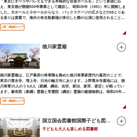
「東京にオペラやバレエもできる本格的な音楽ホールを」という要望に応
え、東京都が開都500年事業として建設し、昭和36年（1961）年に開館しま
した。大ホールと小ホールからなり、バックステージの広さなどのゆとりあ
る造りは貴重で、海外の有名歌劇場が来日した際の公演に使用されることが
多いホールです。
上野・御徒町エリア
徳川家霊廟
徳川家霊廟は、江戸幕府の将軍職を務めた徳川将軍家歴代の墓所のことで、
東京の寛永寺、増上寺、日光の輪王寺にあります。上野寛永寺墓地には、徳
川将軍15人のうち6人（家綱、綱吉、吉宗、家治、家斉、家定）が眠ってい
ます。厳有院（家綱）霊廟と常憲院（綱吉）霊廟の建築物群は、昭和20年
（1945）の空襲で大部分を焼失しました。
上野・御徒町エリア
国立国会図書館国際子ども図書館
子どもも大人も楽しめる図書館