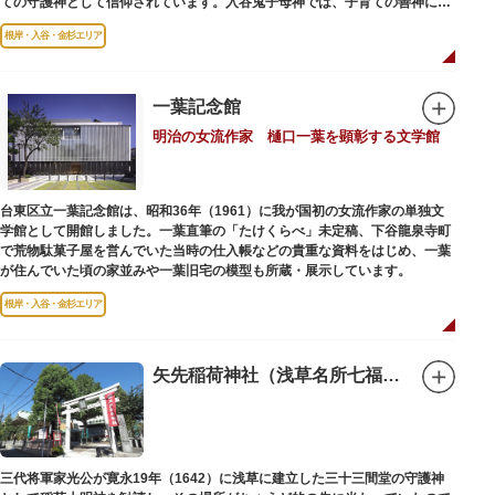
ての守護神として信仰されています。入谷鬼子母神では、子育ての善神にな
った由来からツノのない「おに」の文字を使っています。
根岸・入谷・金杉エリア
一葉記念館
明治の女流作家 樋口一葉を顕彰する文学館
台東区立一葉記念館は、昭和36年（1961）に我が国初の女流作家の単独文
学館として開館しました。一葉直筆の「たけくらべ」未定稿、下谷龍泉寺町
で荒物駄菓子屋を営んでいた当時の仕入帳などの貴重な資料をはじめ、一葉
が住んでいた頃の家並みや一葉旧宅の模型も所蔵・展示しています。
根岸・入谷・金杉エリア
矢先稲荷神社（浅草名所七福神 福禄寿）
三代将軍家光公が寛永19年（1642）に浅草に建立した三十三間堂の守護神