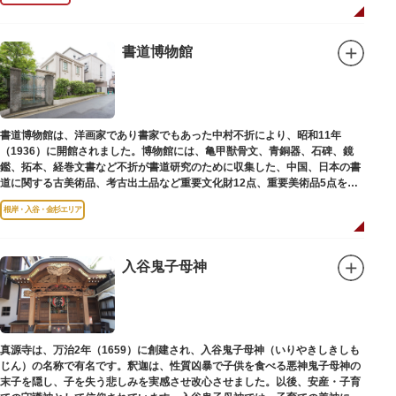
書道博物館
書道博物館は、洋画家であり書家でもあった中村不折により、昭和11年
（1936）に開館されました。博物館には、亀甲獣骨文、青銅器、石碑、鏡
鑑、拓本、経巻文書など不折が書道研究のために収集した、中国、日本の書
道に関する古美術品、考古出土品など重要文化財12点、重要美術品5点を含
む約16000点が収蔵されています。
根岸・入谷・金杉エリア
入谷鬼子母神
真源寺は、万治2年（1659）に創建され、入谷鬼子母神（いりやきしきしも
じん）の名称で有名です。釈迦は、性質凶暴で子供を食べる悪神鬼子母神の
末子を隠し、子を失う悲しみを実感させ改心させました。以後、安産・子育