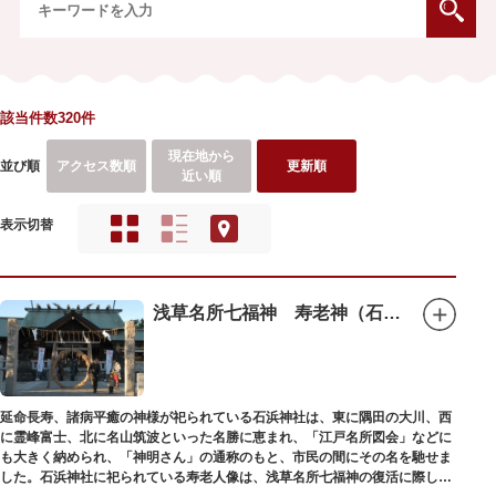
該当件数320件
現在地から
並び順
アクセス数順
更新順
近い順
表示切替
浅草名所七福神 寿老神（石浜神社）
延命長寿、諸病平癒の神様が祀られている石浜神社は、東に隅田の大川、西
に霊峰富士、北に名山筑波といった名勝に恵まれ、「江戸名所図会」などに
も大きく納められ、「神明さん」の通称のもと、市民の間にその名を馳せま
した。石浜神社に祀られている寿老人像は、浅草名所七福神の復活に際し、