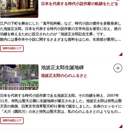
日本を代表する時代小説作家の軌跡をたどる
江戸の下町を舞台にした「鬼平犯科帳」など、時代小説の傑作を多数発表し
た池波正太郎。日本を代表する時代小説作家の文学作品を後世に伝え、彼の
功績を称えるために設立されたのが「池波正太郎記念文庫」です。
館内には著作本や小説に関するさまざまな資料をはじめ、生前彼が愛用して
いた万年筆やパイプ、帽子などが展示されています。書斎も復元されてお
浅草中央部エリア
り、池波正太郎をより身近に感じられるスポットです。また「池波グッズ」
とよばれる、作品の舞台を紹介した古地図やポストカード、扇子など様々な
グッズも必見。池波ファンにはたまらない空間となっています。
池波正太郎生誕地碑
池波正太郎の心のふるさと
日本を代表する時代小説作家である池波正太郎。その功績を称え、2007年
11月、待乳山聖天公園に生誕地碑が建立されました。池波正太郎は待乳山聖
天宮の南側、旧東京市浅草聖天町61番地で誕生しました。自身のエッセイに
「大川（隅田川）の水と待乳山聖天宮は、私の心のふるさとのようなもの
だ」（『東京の情景「大川と待乳山聖天宮」』より）と記しており、小説の
浅草中央部エリア
舞台にも待乳山や近くの今戸、橋場などをたびたび登場させています。