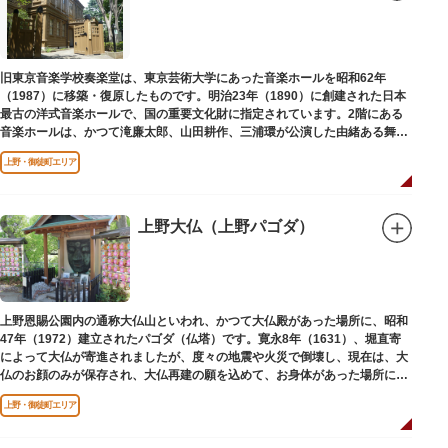
旧東京音楽学校奏楽堂は、東京芸術大学にあった音楽ホールを昭和62年
（1987）に移築・復原したものです。明治23年（1890）に創建された日本
最古の洋式音楽ホールで、国の重要文化財に指定されています。2階にある
音楽ホールは、かつて滝廉太郎、山田耕作、三浦環が公演した由緒ある舞台
です。
上野・御徒町エリア
上野大仏（上野パゴダ）
上野恩賜公園内の通称大仏山といわれ、かつて大仏殿があった場所に、昭和
47年（1972）建立されたパゴダ（仏塔）です。寛永8年（1631）、堀直寄
によって大仏が寄進されましたが、度々の地震や火災で倒壊し、現在は、大
仏のお顔のみが保存され、大仏再建の願を込めて、お身体があった場所にパ
ゴダが建てられました。
上野・御徒町エリア