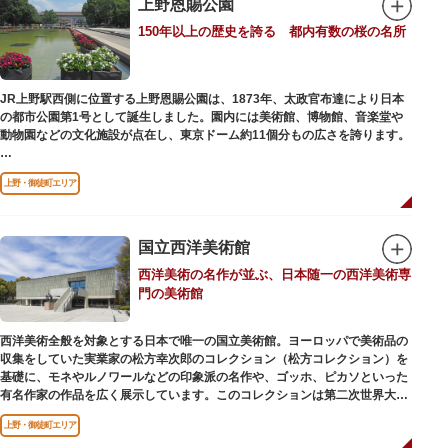
上野恩賜公園
参拝は6:00～17:00（御朱印の授与は9:00～17:00）
150年以上の歴史を誇る 都内有数の桜の名所
JR上野駅西側に位置する上野恩賜公園は、1873年、太政官布達により日本
の都市公園第1号として誕生しました。園内には美術館、博物館、音楽堂や
動物園などの文化施設が点在し、東京ドーム約11個分もの広さを誇ります。
ソメイヨシノやヤマザクラなど約1,200本の桜が植えられた園内は、桜の名
上野・御徒町エリア
所としても有名。シーズンにはライトアップされた夜桜が一層風情を添え、
例年延べ330万人近い人出となります。不忍池（しのばずのいけ）は江戸時
代より浮世絵に描かれたほどのハスの名所。たくさんの鴨や渡り鳥が訪れる
ので、バードウォッチングを楽しむ人の姿も見られるスポットです。
国立西洋美術館
西洋美術の名作が並ぶ、日本随一の西洋美術専
美術館や博物館で国内外の芸術作品や文化・自然科学に触れたり、歴史の薫
門の美術館
りを感じながら史跡巡りを楽しんではいかがでしょうか。1日では見てまわ
りきれないほどの魅力にあふれた公園です。
西洋美術全般を対象とする日本で唯一の国立美術館。ヨーロッパで美術品の
収集をしていた実業家の松方幸次郎のコレクション（松方コレクション）を
基礎に、モネやルノワールなどの印象派の名作や、ゴッホ、ピカソといった
有名作家の作品を広く展示しています。このコレクションは第二次世界大戦
中にフランス政府に接収され、戦後に専用の美術館を創設することを条件に
上野・御徒町エリア
日本へ寄贈返還されました。