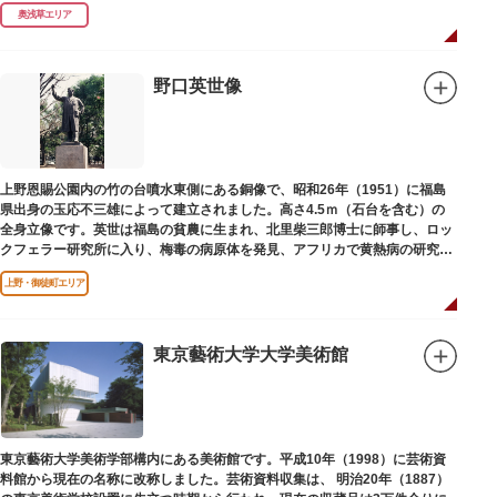
延命長寿の神として奉安されたものです。
奥浅草エリア
野口英世像
上野恩賜公園内の竹の台噴水東側にある銅像で、昭和26年（1951）に福島
県出身の玉応不三雄によって建立されました。高さ4.5ｍ（石台を含む）の
全身立像です。英世は福島の貧農に生まれ、北里柴三郎博士に師事し、ロッ
クフェラー研究所に入り、梅毒の病原体を発見、アフリカで黄熱病の研究中
感染して、死去しました。
上野・御徒町エリア
東京藝術大学大学美術館
東京藝術大学美術学部構内にある美術館です。平成10年（1998）に芸術資
料館から現在の名称に改称しました。芸術資料収集は、 明治20年（1887）