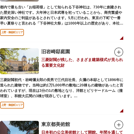
都内で最も古い「お稲荷様」として知られる下谷神社は、730年に創建され
た歴史深い神社です。大年神と日本武尊を祀っていることから、商売繁盛や
家内安全のご利益があるとされています。5月に行われ、東京の下町で一番
早い夏祭りと言われる「下谷神社大祭」は1000年以上の歴史があり、本社神
輿の渡御を行う「本祭り」と、町会神輿の渡御だけの「陰祭り」が隔年に行
上野・御徒町エリア
われています。
本殿には、日本を代表する画家 横山大観による「龍」の天井絵が掲げられて
おり、その壮大な美しさは見る者を圧倒します。俳句の大家・正岡子規の
「句碑」や、初代・三笑亭可楽の寄席が境内で初めて開かれたという「寄席
旧岩崎邸庭園
発祥之地」の石碑などの見どころも。
三菱財閥が残した、さまざま建築様式が見られ
オリジナルの朱印帳の販売や、月や日によって限定の御朱印頒布も行ってい
る重要文化財
ます。
三菱財閥初代・岩崎彌太郎の長男で三代目社長、久彌の本邸として1896年に
造られた建物です。当時は約1万5,000坪の敷地に20棟もの建物があったと言
われていますが、現在は3分の1の敷地となり、洋館とビリヤードルーム（撞
球室）、和館大広間の3棟が現存しています。
上野・御徒町エリア
【洋館】
鹿鳴館の建築家として知られるジョサイア・コンドルによって設計された西
洋木造建築の洋館で、館内の随所に見事なジャコビアン様式の装飾が施され
ています。
東京都美術館
日本初の公立美術館として開館。年間を通して
【撞球室】