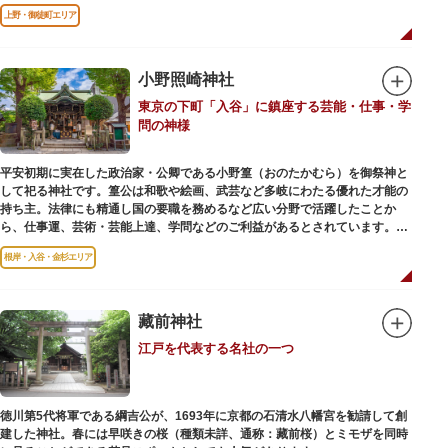
進歩などが学べる「地球館」の2つの常設展示をメインに、特別展・企画展
上野・御徒町エリア
などから構成されています。
2005年「愛・地球博」の長久手日本館で人気を博した「地球の部屋」を移設
した、「シアター36○」も見どころのひとつ。直径12.8m（実際の地球の
100万分の1の大きさ）のドームの内側すべてがスクリーンになっている世界
小野照崎神社
初のシアターで、月ごとに変わるオリジナル映像を上映しています。
東京の下町「入谷」に鎮座する芸能・仕事・学
楽しみながら学習できるイベント企画や、恐竜をはじめとした様々な実物標
問の神様
本、子ども向けのコーナーもあり、お子様連れでも楽しめる博物館です。
また、国立科学博物館では、日本およびアジアにおける科学系博物館の中核
平安初期に実在した政治家・公卿である小野篁（おのたかむら）を御祭神と
施設として、調査研究、標本資料の収集・保管・活用、展示・学習支援を推
して祀る神社です。篁公は和歌や絵画、武芸など多岐にわたる優れた才能の
進。これらの活動を上野の本館、白金台の附属自然教育園、茨城県つくば市
持ち主。法律にも精通し国の要職を務めるなど広い分野で活躍したことか
の実験植物園や筑波研究施設（非公開）で展開しています。
ら、仕事運、芸術・芸能上達、学問などのご利益があるとされています。
根岸・入谷・金杉エリア
境内には、国の重要有形民俗文化財であるミニチュアの富士山「富士塚」
や、日本三大に数えられる「庚申塚」、昭和を代表する囲碁棋士・藤沢秀行
氏の功績を顕彰した記念碑など見どころも多数。月毎に趣向を凝らした御朱
印は、うっとりするほど美しいデザインで人気を博しています。
藏前神社
江戸を代表する名社の一つ
江戸後期には、学問の神様である菅原道真公も回向院より遷され、境内にあ
る末社を含めて15柱もの神様が祀られています。俳優の渥美清が願をかけた
神社としても知られ、映画「男はつらいよ」で寅さんが首にかけているお守
りは、ここ小野照崎神社のものです。
徳川第5代将軍である綱吉公が、1693年に京都の石清水八幡宮を勧請して創
建した神社。春には早咲きの桜（種類未詳、通称：藏前桜）とミモザを同時