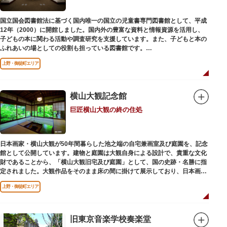
国立国会図書館法に基づく国内唯一の国立の児童書専門図書館として、平成
12年（2000）に開館しました。国内外の豊富な資料と情報資源を活用し、
子どもの本に関わる活動や調査研究を支援しています。また、子どもと本の
ふれあいの場としての役割も担っている図書館です。
レンガ棟は、明治39年（1906）に建てられた帝国図書館の建物を保存・再
上野・御徒町エリア
利用しています。
横山大観記念館
巨匠横山大観の終の住処
日本画家・横山大観が50年間暮らした池之端の自宅兼画室及び庭園を、記念
館として公開しています。建物と庭園は大観自身による設計で、貴重な文化
財であることから、「横山大観旧宅及び庭園」として、国の史跡・名勝に指
定されました。大観作品をそのまま床の間に掛けて展示しており、日本画本
来の楽しみ方を体験できる貴重な空間です。
上野・御徒町エリア
旧東京音楽学校奏楽堂