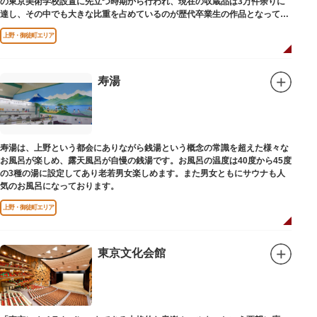
の東京美術学校設置に先立つ時期から行われ、現在の収蔵品は3万件余りに
達し、その中でも大きな比重を占めているのが歴代卒業生の作品となってい
ます。
上野・御徒町エリア
寿湯
寿湯は、上野という都会にありながら銭湯という概念の常識を超えた様々な
お風呂が楽しめ、露天風呂が自慢の銭湯です。お風呂の温度は40度から45度
の3種の湯に設定してあり老若男女楽しめます。また男女ともにサウナも人
気のお風呂になっております。
上野・御徒町エリア
東京文化会館