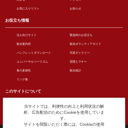
お気に入りリスト
お知らせ
お役立ち情報
法人向けサイト
緊急時のお役立ち
観光案内所
観光ボランティアガイド
パンフレットダウンロード
写真ギャラリー
ユニバーサルツーリズム
習慣とマナー
食の多様性
観光統計
リンク集
このサイトについて
当サイトでは、利便性の向上と利用状況の解
このサイトについて
広告掲載について
析、広告配信のためにCookieを使用していま
お問い合わせ
す。
サイトを閲覧いただく際には、Cookieの使用