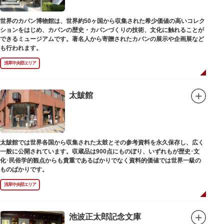
世界のカバン博物館は、世界約50ヶ国から収集された希少価値の高いコレク
ションをはじめ、カバンの歴史・カバンづくりの技術、文化に触れることが
できるミュージアムです。著名人から寄贈されたカバンの展示や企画展など
も行われます。
浅草中央部エリア
太皷館
太皷館では世界各国から収集された太鼓とその参考資料を永久保存し、広く
一般に公開されています。収蔵品は900点にものぼり、いずれもが歴史･文
化･民俗学的観点からも貴重であるばかりでなく資料的価値では世界一級の
ものばかりです。
浅草中央部エリア
池波正太郎記念文庫