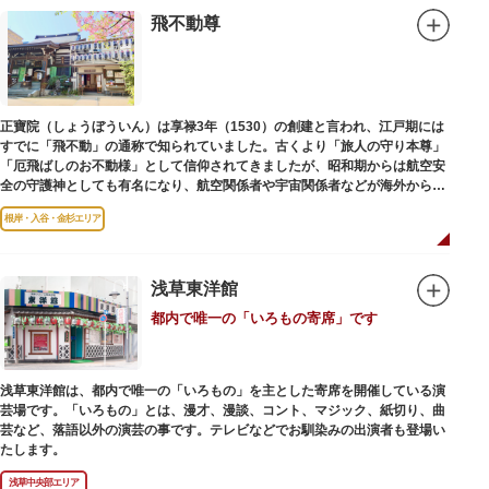
飛不動尊
正寶院（しょうぼういん）は享禄3年（1530）の創建と言われ、江戸期には
すでに「飛不動」の通称で知られていました。古くより「旅人の守り本尊」
「厄飛ばしのお不動様」として信仰されてきましたが、昭和期からは航空安
全の守護神としても有名になり、航空関係者や宇宙関係者などが海外からも
多く参拝に訪れます。
根岸・入谷・金杉エリア
浅草東洋館
都内で唯一の「いろもの寄席」です
浅草東洋館は、都内で唯一の「いろもの」を主とした寄席を開催している演
芸場です。「いろもの」とは、漫才、漫談、コント、マジック、紙切り、曲
芸など、落語以外の演芸の事です。テレビなどでお馴染みの出演者も登場い
たします。
浅草中央部エリア