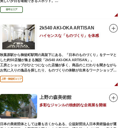
美しい夕日を堪能できるスポット。
谷中エリア
谷中銀座商店街は1945年頃に自然発生的に生まれ、現在の近隣型商店街へと
発展。昭和の懐かしい商店街の景観を見ることができます。東京の下町レト
ロを感じられるスポットとして、近隣住民だけではなく、国内外から多くの
観光客が訪れ、買い物や散策を楽しんでいます。
2k540 AKI-OKA ARTISAN
ハイセンスな「ものづくり」を体感
秋葉原駅から御徒町駅間の高架下にある、「日本のものづくり」をテーマと
した約50店舗が集まる施設「2k540 AKI-OKA ARTISAN」。
工房とショップがひとつになった店舗が多く、商品のこだわりを聞きながら
お気に入りの逸品を探したり、ものづくりの体験が出来るワークショップに
参加して自分だけのオリジナル商品を作ったり、クリエイターと直接コミュ
上野・御徒町エリア
ニケーションをとりながらのショッピングが楽しめます。飲食店もあるので
ランチやカフェ利用もおすすめ。
ここでしか買えない商品や一点物を扱うブランドなど、大量生産の製品には
ないぬくもりと、新しいデザインの商品に出会うことができます。
上野の森美術館
多彩なジャンルの独創的な企画展を開催
名前の由来は、東京駅から2k540m付近にあることから「2k540」、秋葉原
駅（AKIHABARA）と御徒町駅（OKACHIMACHI）の間にあるという造語
「AKI-OKA」、フランス語で「職人」を意味する「ARTISAN」を組み合わ
せたもの。
日本の美術団体としては最も古くからある、公益財団法人日本美術協会が運
施設周辺は、江戸の文化を伝える伝統工芸職人の街だったという背景もあ