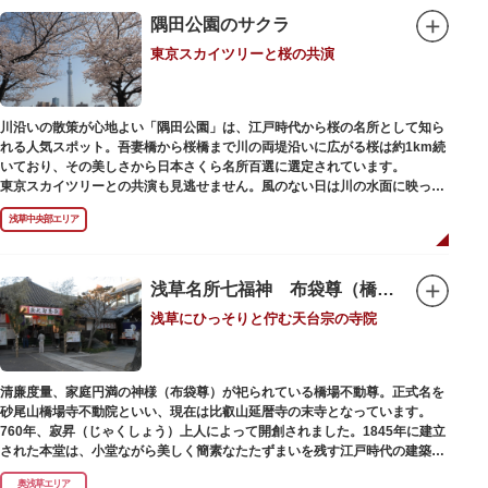
隅田公園のサクラ
東京スカイツリーと桜の共演
川沿いの散策が心地よい「隅田公園」は、江戸時代から桜の名所として知ら
れる人気スポット。吾妻橋から桜橋まで川の両堤沿いに広がる桜は約1km続
いており、その美しさから日本さくら名所百選に選定されています。
東京スカイツリーとの共演も見逃せません。風のない日は川の水面に映った
「逆さスカイツリー」と桜のコラボレーションも楽しめます。シーズン中は
浅草中央部エリア
夜桜がライトアップされ、日中とは異なる幻想的な雰囲気に包まれるのも魅
力のひとつ。屋形船や水上バスも運航しているので、いつもと違った目線の
お花見もおすすめです。
浅草名所七福神 布袋尊（橋場不動尊）
浅草にひっそりと佇む天台宗の寺院
清廉度量、家庭円満の神様（布袋尊）が祀られている橋場不動尊。正式名を
砂尾山橋場寺不動院といい、現在は比叡山延暦寺の末寺となっています。
760年、寂昇（じゃくしょう）上人によって開創されました。1845年に建立
された本堂は、小堂ながら美しく簡素なたたずまいを残す江戸時代の建築様
式です。明治の大火、関東大震災、第二次大戦の戦災でも周辺を災禍から守
奥浅草エリア