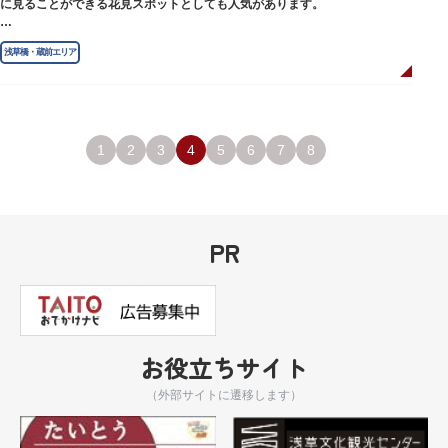
に見ることができる花見スポットとしても人気があります。
江戸時代には勧進大相撲の開催地としても知られ、3大強豪力士の谷風、小
浅草橋・蔵前エリア
野川、雷電などの名力士による幾多の名勝負が繰り広げられ大いに賑わいを
見せました。また、御神輿は昭和の名工・志布景彩（しふけいさい）による
もので、その華麗さから御神輿として初めて意匠登録されています。
創建当初の社号は「石清水八幡宮」でしたが、1951年に「藏前神社」へと改
称しました。江戸城鬼門除の守護神ならびに徳川将軍家祈願所の一社として
1
2
3
4
5
6
7
8
尊崇され、社地は200石の朱印地を賜り、江戸を代表する名社のひとつに数
えられています。赤穂義士討ち入りの成功祈願や、落語の演目にある「元
犬」ゆかりの神社としても知られるパワースポットです。
PR
お役立ちサイト
（外部サイトに遷移します）