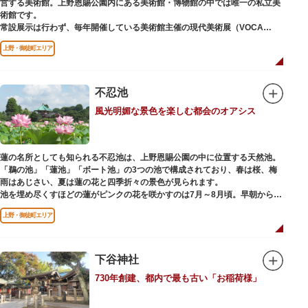
営する美術館。上野恩賜公園内にある美術館・博物館の中では唯一の私立美
り、現在もジュエリーや皮製品を扱うお店が多く、高いセンスとクオリティ
術館です。
をもった店舗が集結しています。
常設展示は行わず、毎年開催している美術館主催の現代美術展（VOCA
展）、公募展（上野の森美術館大賞展、日本の自然を描く展）のほか、マン
上野・御徒町エリア
ガから書展にいたるまで定期的に多彩なジャンルの独創的な企画展を開催し
ています。
別館の1階には、小企画展などの開催もできる上野の森美術館ギャラリー、
不忍池
そして、3階には上野の森アートスクールが設置され、初心者から熟練者を
風光明媚な景色を楽しむ都会のオアシス
対象とした油彩・アクリル、水彩、日本画のクラスや、週末に受講できる単
発講座などを開催しています。
蓮の名所としても知られる不忍池は、上野恩賜公園の中に位置する天然池。
「鵜の池」「蓮池」「ボート池」の3つの池で構成されており、春は桜、梅
雨はあじさい、夏は蓮の花と四季折々の景色が見られます。
池を埋め尽くすほどの蓮がピンクの花を咲かすのは7月～8月頃。早朝から午
前のみ開花するので、シーズン中は多くの観光客が朝早くから池を訪れま
上野・御徒町エリア
す。綺麗な蓮の花を近くから観察できるデッキを散歩しながら朝の不忍池を
楽しむのがおすすめです。
「ボート池」ではスワンボートやオール式のボートのレンタルが可能。水上
から池を眺めれば、新しい発見ができるかもしれません。また、「鵜の池」
下谷神社
にはマガモ・オナガガモなどたくさんの鴨や渡り鳥が訪れます。大都会の中
730年創建、都内で最も古い「お稲荷様」
でバードウォッチングができる珍しいスポットです。
ファミリーで、カップルで、または一人でゆったりと、思い思いの時間をお
過ごしください。