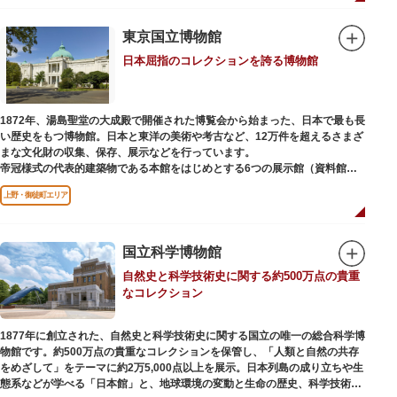
本館の設計は、フランスで活躍した近代建築の巨匠ル・コルビュジエによる
もの。「ル・コルビュジエの建築作品－近代建築運動への顕著な貢献－」の
東京国立博物館
構成資産の一つとして東京初の世界文化遺産に登録されています。前庭にも
日本屈指のコレクションを誇る博物館
ロダンの彫刻が展示されており、散策しながら美術鑑賞を楽しめるのも魅力
のひとつ。 ボランティア・スタッフと一緒に鑑賞する「美術トーク」や、解
説を聞きながら本館や前庭を一緒に歩く「建築ツアー」など、初めての来館
でも気軽に楽しめるプログラムも用意されています。
1872年、湯島聖堂の大成殿で開催された博覧会から始まった、日本で最も長
い歴史をもつ博物館。日本と東洋の美術や考古など、12万件を超えるさまざ
まな文化財の収集、保存、展示などを行っています。
帝冠様式の代表的建築物である本館をはじめとする6つの展示館（資料館）
からなり、89件の国宝を所蔵。常に貴重な文化財を公開し、講座や講演会、
上野・御徒町エリア
ワークショップなどを実施しています。国宝や重要文化財などの名品をたど
りながら、真の美術史を堪能し価値あるひと時を過ごしてみてはいかがでし
ょうか。
国立科学博物館
吹き抜けのエントランスに大理石の大階段がある本館では、壁時計やステン
自然史と科学技術史に関する約500万点の貴重
ドグラスなど格調高い内部装飾にも注目してみてください。初めて来館する
なコレクション
方や時間が限られている方などに向け提案されたコース（日本美術入門／た
てものめぐり／仏像大好き）を参考にめぐるのも良いでしょう。
1877年に創立された、自然史と科学技術史に関する国立の唯一の総合科学博
敷地内にはレストランやミュージアムショップのほか緑豊かな庭園も。季節
物館です。約500万点の貴重なコレクションを保管し、「人類と自然の共存
ごとの彩りを感じながらゆったりと散策するのもおすすめです。
をめざして」をテーマに約2万5,000点以上を展示。日本列島の成り立ちや生
態系などが学べる「日本館」と、地球環境の変動と生命の歴史、科学技術の