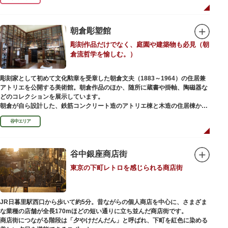
ったことから「火伏せの不動尊」とも呼ばれています。
本堂の右前には、樹齢約700年の大銀杏が見事な枝葉を伸ばしています。そ
の昔、すぐ近くを流れる隅田川を往来して参拝する人の目印となったのがこ
朝倉彫塑館
の銀杏で、今なおそのパワーを授かりに来る人も多いそうです。
彫刻作品だけでなく、庭園や建築物も必見（朝
また、江戸時代から伝わる布袋尊像が祀られています。その姿は肩に袋がな
倉流哲学を愉しむ。）
くお腹が袋代わりの形をしている珍しいもので、古くから庶民に尊信されて
います。（御開帳期間 1月1日～7日）
彫刻家として初めて文化勲章を受章した朝倉文夫（1883～1964）の住居兼
アトリエを公開する美術館。朝倉作品のほか、随所に蔵書や掛軸、陶磁器な
どのコレクションを展示しています。
朝倉が自ら設計した、鉄筋コンクリート造のアトリエ棟と木造の住居棟から
なる建物は、異なる素材が違和感なく調和しています。広く門戸を開放し弟
谷中エリア
子を育成した「朝倉彫塑塾」の教育の場としても使われました。巨石と樹木
が濃密な空間を作り出す「五典の池」を中心とした中庭、日本における屋上
緑化の先駆けともいえる屋上庭園など、朝倉独自の美学や哲学、教育論も、
この建物に色濃く反映されています。
谷中銀座商店街
彫刻作品や芸術品を鑑賞する美術館という側面だけでなく、庭園や建築の価
東京の下町レトロを感じられる商店街
値も感じられる施設です。朝倉の芸術思想の特質である自然観を表す庭園
は、その芸術上・観賞上の価値が評価され、敷地全体が「旧朝倉文夫氏庭
園」として国の名勝に指定されています。
JR日暮里駅西口から歩いて約5分。昔ながらの個人商店を中心に、さまざま
な業種の店舗が全長170mほどの短い通りに立ち並んだ商店街です。
商店街につながる階段は「夕やけだんだん」と呼ばれ、下町を紅色に染める