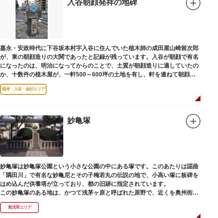
入谷朝顔発祥の地碑
嘉永・安政時代に下谷坂本村字入谷に住んでいた植木師の成田屋山崎留次郎
が、東の朝顔造りの大関であったと記録が残っています。入谷が朝顔で有名
になったのは、明治になってからのことで、土質が朝顔造りに適していたの
か、十数件の植木屋が、一軒500～600坪の土地を有し、軒を連ねて朝顔造
りをはじめました。
根岸・入谷・金杉エリア
妙亀塚
妙亀塚は妙亀塚公園という小さな公園の中にある塚です。このあたりは謡曲
「隅田川」で有名な妙亀尼とその子梅若丸の伝説の地で、小高い塚に板碑を
はめ込んだ供養塔が立っており、都の旧跡に指定されています。
この妙亀塚のある地は、かつて浅茅ヶ原と呼ばれた原野で、近くを奥州街道
が通じていました。妙亀塚は「梅若伝説」にちなんだ名称です。「梅若伝
奥浅草エリア
説」とは平安時代、吉田少将惟房の子・梅若が、信夫藤太という人買いにさ