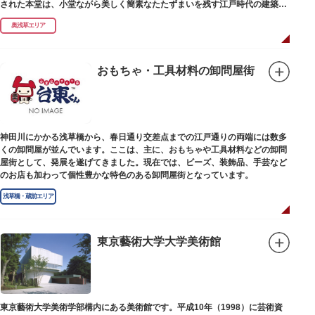
された本堂は、小堂ながら美しく簡素なたたずまいを残す江戸時代の建築様
式です。明治の大火、関東大震災、第二次大戦の戦災でも周辺を災禍から守
奥浅草エリア
ったことから「火伏せの不動尊」とも呼ばれています。
本堂の右前には、樹齢約700年の大銀杏が見事な枝葉を伸ばしています。そ
の昔、すぐ近くを流れる隅田川を往来して参拝する人の目印となったのがこ
おもちゃ・工具材料の卸問屋街
の銀杏で、今なおそのパワーを授かりに来る人も多いそうです。
また、江戸時代から伝わる布袋尊像が祀られています。その姿は肩に袋がな
くお腹が袋代わりの形をしている珍しいもので、古くから庶民に尊信されて
います。（御開帳期間 1月1日～7日）
神田川にかかる浅草橋から、春日通り交差点までの江戸通りの両端には数多
くの卸問屋が並んでいます。ここは、主に、おもちゃや工具材料などの卸問
屋街として、発展を遂げてきました。現在では、ビーズ、装飾品、手芸など
のお店も加わって個性豊かな特色のある卸問屋街となっています。
浅草橋・蔵前エリア
東京藝術大学大学美術館
東京藝術大学美術学部構内にある美術館です。平成10年（1998）に芸術資