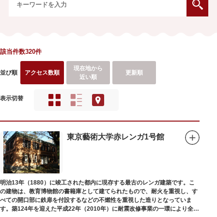
該当件数320件
現在地から
並び順
アクセス数順
更新順
近い順
表示切替
東京藝術大学赤レンガ1号館
明治13年（1880）に竣工された都内に現存する最古のレンガ建築です。こ
の建物は、教育博物館の書籍庫として建てられたもので、耐火を重視し、す
べての開口部に鉄扉を付設するなどの不燃性を重視した造りとなっていま
す。築124年を迎えた平成22年（2010年）に耐震改修事業の一環により全面