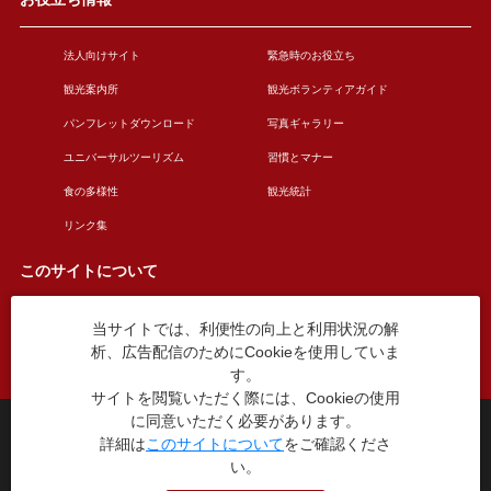
法人向けサイト
緊急時のお役立ち
観光案内所
観光ボランティアガイド
パンフレットダウンロード
写真ギャラリー
ユニバーサルツーリズム
習慣とマナー
食の多様性
観光統計
リンク集
このサイトについて
当サイトでは、利便性の向上と利用状況の解
このサイトについて
広告掲載について
析、広告配信のためにCookieを使用していま
お問い合わせ
す。
サイトを閲覧いただく際には、Cookieの使用
に同意いただく必要があります。
台東区役所観光課
詳細は
このサイトについて
をご確認くださ
〒110-8615 東京都台東区東上野4丁目5番6号
い。
TEL：03-5246-1151
（平日8:30〜17:15 土日祝休み）