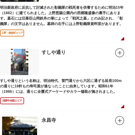
明治新政府に反抗して討滅された彰義隊の戦死者を供養するために明治15年
（1882）に建てられました。上野恩賜公園内の西郷隆盛像の裏手にありま
す。墓石には旧幕臣山岡鉄舟の筆によって「戦死之墓」とのみ記され、「彰
義隊」の文字はありません。墓碑の右手には上野彰義隊資料室があります。
上野・御徒町エリア
すしや通り
すしや通りという名称は、明治時代、雷門通りから六区に通ずる延長100m
の通りに18軒もの寿司屋が連なったことに由来しています。昭和61年
（1986）には、通りに全覆式アーケードやカラー舗装が施されました。
浅草中央部エリア
永昌寺