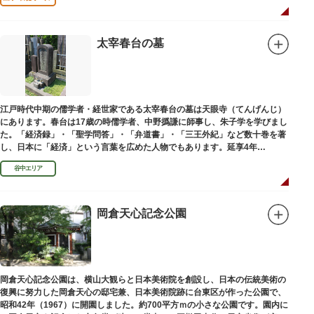
太宰春台の墓
江戸時代中期の儒学者・経世家である太宰春台の墓は天眼寺（てんげんじ）
にあります。春台は17歳の時儒学者、中野撝謙に師事し、朱子学を学びまし
た。「経済録」・「聖学問答」・「弁道書」・「三王外紀」など数十巻を著
し、日本に「経済」という言葉を広めた人物でもあります。延享4年
（1747）に没しました。
谷中エリア
岡倉天心記念公園
岡倉天心記念公園は、横山大観らと日本美術院を創設し、日本の伝統美術の
復興に努力した岡倉天心の邸宅兼、日本美術院跡に台東区が作った公園で、
昭和42年（1967）に開園しました。約700平方ｍの小さな公園です。園内に