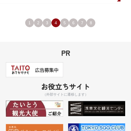
1
2
3
4
5
6
7
8
PR
お役立ちサイト
（外部サイトに遷移します）