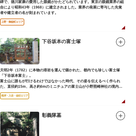
碑で、徳川家康の愛用した眼鏡がかたどられています。東京の眼鏡業界の組
合により昭和43年（1968）に建立されました。業界の発展に寄与した先覚
者や建立者の名が刻まれています。
上野・御徒町エリア
下谷坂本の富士塚
天明2年（1782）に本物の溶岩を運んで築かれた、都内でも珍しい富士塚
「下谷坂本富士」。
富士山に誰もが行けるわけではなかった時代、その姿を伝えるべく作られ
た、直径約15m、高さ約6mのミニチュアの富士山が小野照崎神社の境内に
あります。
根岸・入谷・金杉エリア
一合目から順に十合目まで記されており、南無妙法と書かれた石碑や修験道
の開祖である役小角の像も残る等、神仏習合の名残が見て取れます。
先人の山守りの知恵によって今も当時の荘厳な姿を残していて、国の重要有
形民俗文化財に指定されています。
彰義隊墓
富士山に合わせて、お山開きが行われ、6月30日と1日には富士塚に登ること
ができます。
【Twitter】https://twitter.com/onoterupr