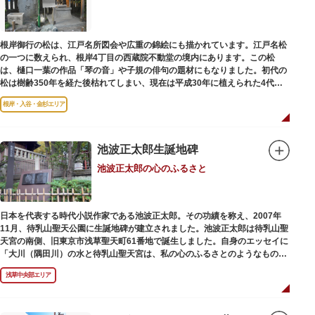
根岸御行の松は、江戸名所図会や広重の錦絵にも描かれています。江戸名松
の一つに数えられ、根岸4丁目の西蔵院不動堂の境内にあります。この松
は、樋口一葉の作品「琴の音」や子規の俳句の題材にもなりました。初代の
松は樹齢350年を経た後枯れてしまい、現在は平成30年に植えられた4代目
の松になります。
根岸・入谷・金杉エリア
池波正太郎生誕地碑
池波正太郎の心のふるさと
日本を代表する時代小説作家である池波正太郎。その功績を称え、2007年
11月、待乳山聖天公園に生誕地碑が建立されました。池波正太郎は待乳山聖
天宮の南側、旧東京市浅草聖天町61番地で誕生しました。自身のエッセイに
「大川（隅田川）の水と待乳山聖天宮は、私の心のふるさとのようなもの
だ」（『東京の情景「大川と待乳山聖天宮」』より）と記しており、小説の
浅草中央部エリア
舞台にも待乳山や近くの今戸、橋場などをたびたび登場させています。