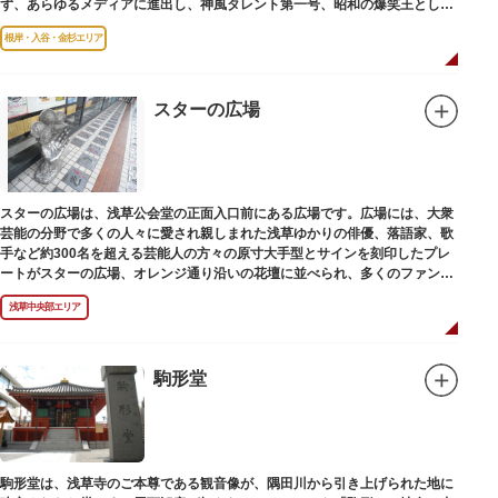
ず、あらゆるメディアに進出し、神風タレント第一号、昭和の爆笑王とし
て、いつまでも日本人の心に残っています。
根岸・入谷・金杉エリア
スターの広場
スターの広場は、浅草公会堂の正面入口前にある広場です。広場には、大衆
芸能の分野で多くの人々に愛され親しまれた浅草ゆかりの俳優、落語家、歌
手など約300名を超える芸能人の方々の原寸大手型とサインを刻印したプレ
ートがスターの広場、オレンジ通り沿いの花壇に並べられ、多くのファンに
親しまれています。
浅草中央部エリア
駒形堂
駒形堂は、浅草寺のご本尊である観音像が、隅田川から引き上げられた地に