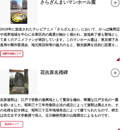
さらざんまいマンホール蓋
2019年に放送されたテレビアニメ「さらざんまい」において、かっぱ橋周辺
や浅草地域を中心に台東区内の風景が細かく描かれ、放送終了後も聖地とし
て多くのアニメファンが来訪しています。このマンホール蓋は、東京都下水
道局や製作委員会、地元商店街等の協力のもと、観光振興を目的に設置され
ました。
浅草中央部エリア
描かれているのは、主人公である矢逆一稀、久慈悠、陣内燕太の3人が、か
っぱ橋に封印されていた謎のカッパ型生命体“ケッピ”によって河童の姿に変
身させられた姿です。
花吉原名残碑
設置年月日：令和3年4月13日
吉原遊郭は、江戸で有数の遊興地として繁栄を極め、華麗な江戸文化の一翼
を担いました。昭和三十三年売春防止法の成立によって遊郭は廃止され、そ
の名残を記す碑は、昭和三十五年地域有志によって建てられたもので、碑文
は共立女子大学教授で俳人、古川柳研究家の山路閑古によるものです。
奥浅草エリア