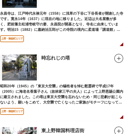
永昌寺は、江戸時代永禄元年（1558）に浅草の下谷に下谷長者が開創した寺
です。寛永14年（1637）に現在の地に移りました。近辺は大名屋敷が多
く、肥前藩主松浦壱岐守の妻、永昌院が開基となり、寺名に由来していま
す。明治15（1882）に嘉納治五郎がこの寺院の境内に柔道場「講道館」を
設立しました。
上野・御徒町エリア
時忘れじの塔
昭和20年（1945）の「東京大空襲」の犠牲者を悼む慰霊碑で平成17年
（2005）に海老名香葉子さん（故林家三平の夫人）によって上野恩賜公園内
に建立されました。この塔は東京大空襲を忘れないため・同じ悲劇が起こら
ないよう、願いをこめて、大空襲で亡くなったご家族がモチーフになってい
る平和祈念母子像・時計塔です。
上野・御徒町エリア
東上野韓国料理店街