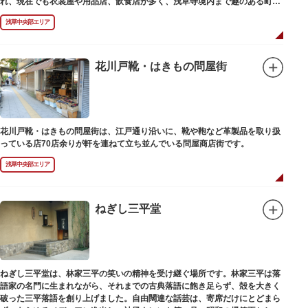
れ、現在でも衣裳屋や用品店、飲食店が多く、浅草寺境内まで趣のある町並
みが続いています。
浅草中央部エリア
花川戸靴・はきもの問屋街
花川戸靴・はきもの問屋街は、江戸通り沿いに、靴や鞄など革製品を取り扱
っている店70店余りが軒を連ねて立ち並んでいる問屋商店街です。
浅草中央部エリア
ねぎし三平堂
ねぎし三平堂は、林家三平の笑いの精神を受け継ぐ場所です。林家三平は落
語家の名門に生まれながら、それまでの古典落語に飽き足らず、殻を大きく
破った三平落語を創り上げました。自由闊達な話芸は、寄席だけにとどまら