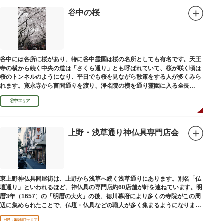
谷中の桜
谷中には各所に桜があり、特に谷中霊園は桜の名所としても有名です。天王
寺の横から続く中央の道は「さくら通り」とも呼ばれていて、桜が咲く頃は
桜のトンネルのようになり、平日でも桜を見ながら散策をする人が多くみら
れます。寛永寺から言問通りを渡り、浄名院の横を通り霊園に入る全長
100mの桜並木や、霊園内に点在する大木なども見事です。
谷中エリア
上野・浅草通り神仏具専門店会
東上野神仏具問屋街は、上野から浅草へ続く浅草通りにあります。別名「仏
壇通り」といわれるほど、神仏具の専門店約60店舗が軒を連ねています。明
暦3年（1657）の「明暦の大火」の後、徳川幕府により多くの寺院がこの周
辺に集められたことで、仏壇・仏具などの職人が多く集まるようになりまし
た。
上野・御徒町エリア