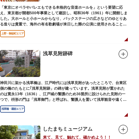
「東京にオペラやバレエもできる本格的な音楽ホールを」という要望に応
え、東京都が開都500年事業として建設し、昭和36年（1961）年に開館しま
した。大ホールと小ホールからなり、バックステージの広さなどのゆとりあ
る造りは貴重で、海外の有名歌劇場が来日した際の公演に使用されることが
多いホールです。
上野・御徒町エリア
浅草見附跡碑
神田川に架かる浅草橋は、江戸時代には浅草見附があったところで、台東区
側の橋のたもとに｢浅草見附跡」の碑が建っています。浅草見附が置かれた
のは寛永13年（1636）、江戸城の警護のため36箇所に設けられた見附の一
つで、枡形の門は「浅草御門」と呼ばれ、警護人を置いて浅草観音や遠くは
奥州へ往来する人々を取り締まりました。
浅草橋・蔵前エリア
したまちミュージアム
来て、見て、触れて、確かめよう！！