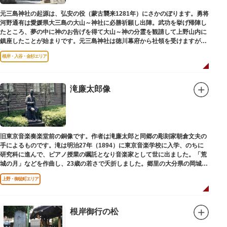
元三島神社の起源は、弘安の役（蒙古襲来1281年）にさかのぼります。勇将
河野通有は愛媛県大三島の大山～神社に必勝祈願し出陣。武功を挙げ帰陣し
たところ、夢の中に神のお告げを得て大山～神の分霊を観請して上野山内に
鎮座したことが始まりです。元三島神社は徳川幕府から社領を受けますが、
御用地となったために上野から浅草へ移転し、現在の地に至ります。
根岸・入谷・金杉エリア
滝廉太郎像
旧東京音楽奏楽堂前の銅像です。作者は滝廉太郎と同郷の彫刻家朝倉文夫の
手によるものです。滝は明治27年（1894）に東京音楽学校に入学、のちに
研究科に進んで、ピアノ授業の嘱託となり音楽家として世に出ました。「荒
城の月」などを作曲し、23歳の若さで夭折しました。郷里の大分県の岡城趾
にも同じ像が置かれています。
上野・御徒町エリア
根岸御行の松