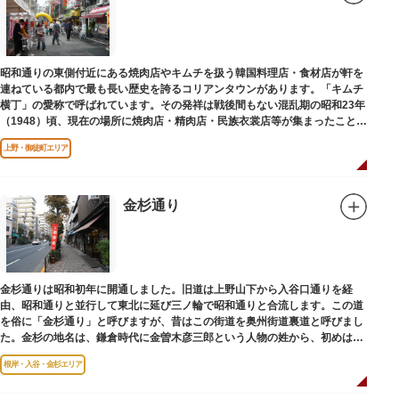
昭和通りの東側付近にある焼肉店やキムチを扱う韓国料理店・食材店が軒を
連ねている都内で最も長い歴史を誇るコリアンタウンがあります。「キムチ
横丁」の愛称で呼ばれています。その発祥は戦後間もない混乱期の昭和23年
（1948）頃、現在の場所に焼肉店・精肉店・民族衣裳店等が集まったことに
端を発しています。
上野・御徒町エリア
金杉通り
金杉通りは昭和初年に開通しました。旧道は上野山下から入谷口通りを経
由、昭和通りと並行して東北に延び三ノ輪で昭和通りと合流します。この道
を俗に「金杉通り」と呼びますが、昔はこの街道を奥州街道裏道と呼びまし
た。金杉の地名は、鎌倉時代に金曽木彦三郎という人物の姓から、初めは金
曽木、それが金杉に変わったものとされています。
根岸・入谷・金杉エリア