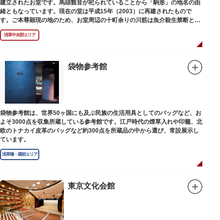
建立されたお堂です。馬頭観音が祀られていることから「駒形」の地名の由
緒ともなっています。現在の堂は平成15年（2003）に再建されたもので
す。ご本尊顕現の地のため、お堂周辺の十町余りの川筋は魚介殺生禁断とな
り、戒殺碑が建立されました。
浅草中央部エリア
袋物参考館
袋物参考館は、世界50ヶ国にも及ぶ民族の生活用具としてのバッグなど、お
よそ3000点を収集所蔵している参考館です。江戸時代の煙草入れや印籠、北
欧のトナカイ皮革のバッグなど約300点を所蔵品の中から選び、常設展示し
ています。
浅草橋・蔵前エリア
東京文化会館