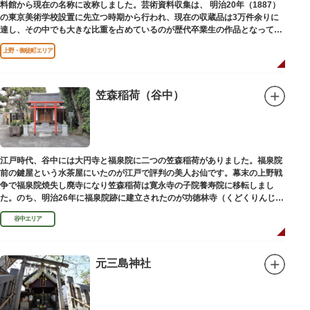
料館から現在の名称に改称しました。芸術資料収集は、 明治20年（1887）
の東京美術学校設置に先立つ時期から行われ、現在の収蔵品は3万件余りに
達し、その中でも大きな比重を占めているのが歴代卒業生の作品となってい
ます。
上野・御徒町エリア
笠森稲荷（谷中）
江戸時代、谷中には大円寺と福泉院に二つの笠森稲荷がありました。福泉院
前の鍵屋という水茶屋にいたのが江戸で評判の美人お仙です。幕末の上野戦
争で福泉院焼失し廃寺になり笠森稲荷は寛永寺の子院養寿院に移転しまし
た。のち、明治26年に福泉院跡に建立されたのが功徳林寺（くどくりんじ）
で、明治末期には稲荷社が祀られました。
谷中エリア
元三島神社