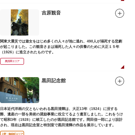
らわれ、都から奥州へつれて行かれる途中、重い病にかかりこの地に捨てら
れ世を去りました。我が子を探し求めてはるばるこの地まで来た母親は、隅
田川岸で里人から梅若の死を知らされ、髪をおろして妙亀尼と称し庵を結ん
吉原観音
だ、という説話です。謡曲『隅田川』はこの伝説をもとにしています。
塚の上には板碑が祀られています。この板碑には「弘安十一年戊子五月二十
二日孝子敬白」と刻まれており、区内でも古いものです。しかし妙亀塚と板
碑との関係は、明らかではありません。
なお、隅田川の対岸、木母寺（墨田区堤通）境内には梅若にちなむ梅若塚
関東大震災では遊女をはじめ多くの人々が池に逃れ、490人が溺死する悲劇
（都旧跡）があり、この妙亀塚と相対するものと考えられています。
が起こりました。この観音さまは溺死した人々の供養のために大正１５年
（1926）に造立されたものです。
奥浅草エリア
黒田記念館
日本近代洋画の父ともいわれる黒田清輝は、大正13年（1924）に没する
際、遺産の一部を美術の奨励事業に役立てるよう遺言しました。これをうけ
て昭和3年（1928）に竣工したのが黒田記念館です。岡田信一郎により設計
され、現在は黒田記念室と特別室で黒田清輝の作品を展示しています。
上野・御徒町エリア