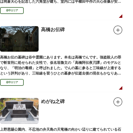
は岡倉天心を記念した六角堂が建ち、堂内には平櫛田中作の天心坐像が安置
されています。
谷中エリア
高橋お伝碑
高橋お伝の墓碑は谷中霊園にあります。本名は高橋でんです。強盗殺人の罪
で斬首刑に処せられた女性で、仮名垣魯文の「高橋阿伝夜刃譚」のモデルと
なり、「明治の毒婦」と呼ばれました。でんの墓に参ると三味線が上達する
という評判があり、三味線を習うひとの墓参が伝逝去後の現在もかなりある
といわれています。
谷中エリア
めがね之碑
上野恩賜公園内、不忍池の弁天島の天竜橋の向かい辺りに建てられている石