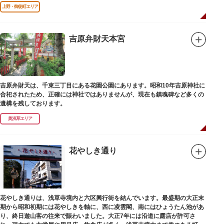
改修が施されました。
上野・御徒町エリア
吉原弁財天本宮
吉原弁財天は、千束三丁目にある花園公園にあります。昭和10年吉原神社に
合祀されたため、正確には神社ではありませんが、現在も鎮魂碑など多くの
遺構を残しております。
奥浅草エリア
花やしき通り
花やしき通りは、浅草寺境内と六区興行街を結んでいます。最盛期の大正末
期から昭和初期には花やしきを軸に、西に凌雲閣、南にはひょうたん池があ
り、終日遊山客の往来で賑わいました。大正7年には沿道に露店が許可さ