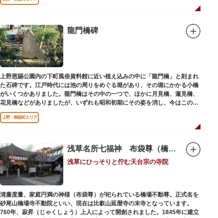
龍門橋碑
上野恩賜公園内の下町風俗資料館に近い植え込みの中に「龍門橋」と刻まれ
た石碑です。江戸時代には池の周りをめぐる堀があり、その堀にかかる小橋
がいくつかありました。龍門橋はその中の一つで、ほかに月見橋、蓮見橋、
花見橋などがありましたが、いずれも昭和初期にその姿を消し、今はこの石
碑にその名残がわずかに残るだけです。
上野・御徒町エリア
浅草名所七福神 布袋尊（橋場不動尊）
浅草にひっそりと佇む天台宗の寺院
清廉度量、家庭円満の神様（布袋尊）が祀られている橋場不動尊。正式名を
砂尾山橋場寺不動院といい、現在は比叡山延暦寺の末寺となっています。
760年、寂昇（じゃくしょう）上人によって開創されました。1845年に建立