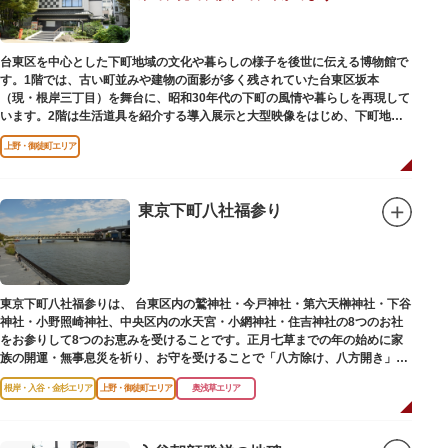
台東区を中心とした下町地域の文化や暮らしの様子を後世に伝える博物館で
す。1階では、古い町並みや建物の面影が多く残されていた台東区坂本
（現・根岸三丁目）を舞台に、昭和30年代の下町の風情や暮らしを再現して
います。2階は生活道具を紹介する導入展示と大型映像をはじめ、下町地域
の歴史や出来事をたどることのできる資料を展示しています。また3階には
上野・御徒町エリア
企画展示室と、道具や玩具を体験し、調べることができるしたまち情報コー
ナーがあります。
東京下町八社福参り
東京下町八社福参りは、 台東区内の鷲神社・今戸神社・第六天榊神社・下谷
神社・小野照崎神社、中央区内の水天宮・小網神社・住吉神社の8つのお社
をお参りして8つのお恵みを受けることです。正月七草までの年の始めに家
族の開運・無事息災を祈り、お守を受けることで「八方除け、八方開き」に
も通じます。
根岸・入谷・金杉エリア
上野・御徒町エリア
奥浅草エリア