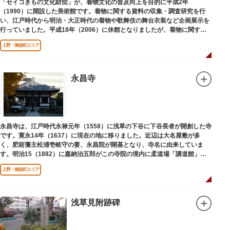
「セイコきもの文化財団」が、着物文化の普及向上を目的に平成2年
（1990）に開設した美術館です。着物に関する資料の収集・調査研究を行
い、江戸時代から明治・大正時代の着物や歌舞伎の舞台衣装など企画展示を
行っていました。平成18年（2006）に休館となりましたが、着物に関する
調査研究等は引き続き本財団で行っています。
上野・御徒町エリア
平成18年（2006）に休館
永昌寺
永昌寺は、江戸時代永禄元年（1558）に浅草の下谷に下谷長者が開創した寺
です。寛永14年（1637）に現在の地に移りました。近辺は大名屋敷が多
く、肥前藩主松浦壱岐守の妻、永昌院が開基となり、寺名に由来していま
す。明治15（1882）に嘉納治五郎がこの寺院の境内に柔道場「講道館」を
設立しました。
上野・御徒町エリア
浅草見附跡碑