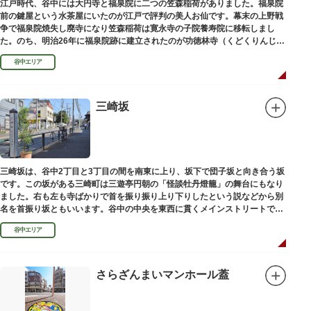
江戸時代、谷中には大円寺と福泉院に二つの笠森稲荷がありました。福泉院
前の鍵屋という水茶屋にいたのが江戸で評判の美人お仙です。幕末の上野戦
争で福泉院焼失し廃寺になり笠森稲荷は寛永寺の子院養寿院に移転しまし
た。のち、明治26年に福泉院跡に建立されたのが功徳林寺（くどくりんじ）
で、明治末期には稲荷社が祀られました。
谷中エリア
三崎坂
三崎坂は、谷中2丁目と3丁目の間を南東に上り、坂下で団子坂と向き合う坂
です。この坂がある三崎町は三遊亭円朝の「怪談牡丹燈籠」の舞台にもなり
ました。右も左も寺ばかりで首を振り振り上り下りしたという説などから別
名を首振り坂ともいいます。谷中の中央を東西に貫くメインストリートで
す。
谷中エリア
さらざんまいマンホール蓋