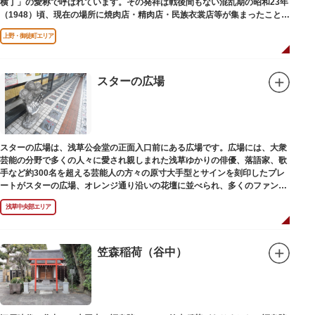
横丁」の愛称で呼ばれています。その発祥は戦後間もない混乱期の昭和23年
（1948）頃、現在の場所に焼肉店・精肉店・民族衣裳店等が集まったことに
端を発しています。
上野・御徒町エリア
スターの広場
スターの広場は、浅草公会堂の正面入口前にある広場です。広場には、大衆
芸能の分野で多くの人々に愛され親しまれた浅草ゆかりの俳優、落語家、歌
手など約300名を超える芸能人の方々の原寸大手型とサインを刻印したプレ
ートがスターの広場、オレンジ通り沿いの花壇に並べられ、多くのファンに
親しまれています。
浅草中央部エリア
笠森稲荷（谷中）