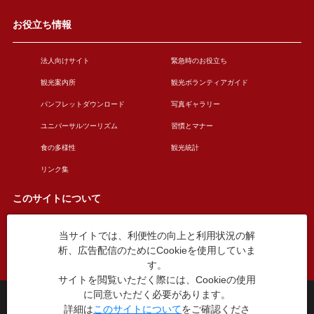
お役立ち情報
法人向けサイト
緊急時のお役立ち
観光案内所
観光ボランティアガイド
パンフレットダウンロード
写真ギャラリー
ユニバーサルツーリズム
習慣とマナー
食の多様性
観光統計
リンク集
このサイトについて
当サイトでは、利便性の向上と利用状況の解
このサイトについて
広告掲載について
析、広告配信のためにCookieを使用していま
お問い合わせ
す。
サイトを閲覧いただく際には、Cookieの使用
に同意いただく必要があります。
台東区役所観光課
詳細は
このサイトについて
をご確認くださ
〒110-8615 東京都台東区東上野4丁目5番6号