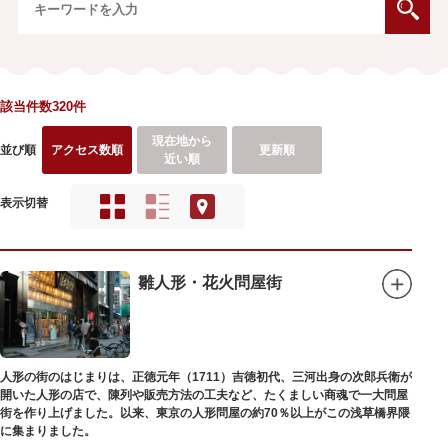
該当件数320件
現在地から
並び順
アクセス数順
更新順
近い順
表示切替
雛人形・花火問屋街
人形の街のはじまりは、正徳元年（1711）吉徳初代、三河出身の次郎兵衛が
開いた人形の店で、陳列や販売方法の工夫など、たくましい商魂で一大問屋
街を作り上げました。以来、東京の人形問屋の約70％以上がこの浅草橋界隈
に集まりました。