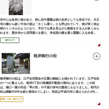
谷中には各所に桜があり、特に谷中霊園は桜の名所としても有名です。天王
寺の横から続く中央の道は「さくら通り」とも呼ばれていて、桜が咲く頃は
桜のトンネルのようになり、平日でも桜を見ながら散策をする人が多くみら
れます。寛永寺から言問通りを渡り、浄名院の横を通り霊園に入る全長
100mの桜並木や、霊園内に点在する大木なども見事です。
谷中エリア
根岸御行の松
根岸御行の松は、江戸名所図会や広重の錦絵にも描かれています。江戸名松
の一つに数えられ、根岸4丁目の西蔵院不動堂の境内にあります。この松
は、樋口一葉の作品「琴の音」や子規の俳句の題材にもなりました。初代の
松は樹齢350年を経た後枯れてしまい、現在は平成30年に植えられた4代目
の松になります。
根岸・入谷・金杉エリア