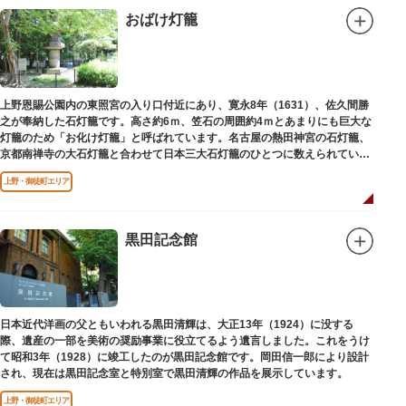
おばけ灯籠
上野恩賜公園内の東照宮の入り口付近にあり、寛永8年（1631）、佐久間勝
之が奉納した石灯籠です。高さ約6ｍ、笠石の周囲約4ｍとあまりにも巨大な
灯籠のため「お化け灯籠」と呼ばれています。名古屋の熱田神宮の石灯籠、
京都南禅寺の大石灯籠と合わせて日本三大石灯籠のひとつに数えられていま
す。
上野・御徒町エリア
黒田記念館
日本近代洋画の父ともいわれる黒田清輝は、大正13年（1924）に没する
際、遺産の一部を美術の奨励事業に役立てるよう遺言しました。これをうけ
て昭和3年（1928）に竣工したのが黒田記念館です。岡田信一郎により設計
され、現在は黒田記念室と特別室で黒田清輝の作品を展示しています。
上野・御徒町エリア