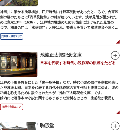
神田川に架かる浅草橋は、江戸時代には浅草見附があったところで、台東区
側の橋のたもとに｢浅草見附跡」の碑が建っています。浅草見附が置かれた
のは寛永13年（1636）、江戸城の警護のため36箇所に設けられた見附の一
つで、枡形の門は「浅草御門」と呼ばれ、警護人を置いて浅草観音や遠くは
奥州へ往来する人々を取り締まりました。
浅草橋・蔵前エリア
池波正太郎記念文庫
日本を代表する時代小説作家の軌跡をたどる
江戸の下町を舞台にした「鬼平犯科帳」など、時代小説の傑作を多数発表し
た池波正太郎。日本を代表する時代小説作家の文学作品を後世に伝え、彼の
功績を称えるために設立されたのが「池波正太郎記念文庫」です。
館内には著作本や小説に関するさまざまな資料をはじめ、生前彼が愛用して
いた万年筆やパイプ、帽子などが展示されています。書斎も復元されてお
浅草中央部エリア
り、池波正太郎をより身近に感じられるスポットです。また「池波グッズ」
とよばれる、作品の舞台を紹介した古地図やポストカード、扇子など様々な
グッズも必見。池波ファンにはたまらない空間となっています。
駒形堂