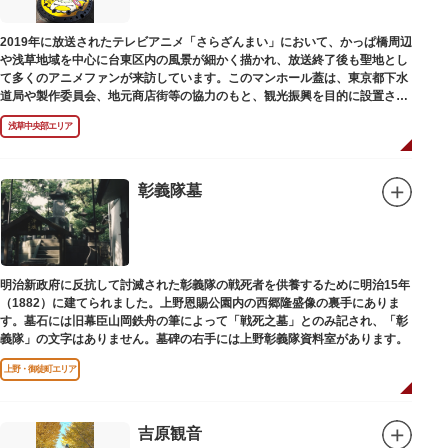
2019年に放送されたテレビアニメ「さらざんまい」において、かっぱ橋周辺
や浅草地域を中心に台東区内の風景が細かく描かれ、放送終了後も聖地とし
て多くのアニメファンが来訪しています。このマンホール蓋は、東京都下水
道局や製作委員会、地元商店街等の協力のもと、観光振興を目的に設置され
ました。
浅草中央部エリア
描かれているのは、主人公である矢逆一稀、久慈悠、陣内燕太の3人が、か
っぱ橋に封印されていた謎のカッパ型生命体“ケッピ”によって河童の姿に変
身させられた姿です。
彰義隊墓
設置年月日：令和3年4月13日
明治新政府に反抗して討滅された彰義隊の戦死者を供養するために明治15年
（1882）に建てられました。上野恩賜公園内の西郷隆盛像の裏手にありま
す。墓石には旧幕臣山岡鉄舟の筆によって「戦死之墓」とのみ記され、「彰
義隊」の文字はありません。墓碑の右手には上野彰義隊資料室があります。
上野・御徒町エリア
吉原観音