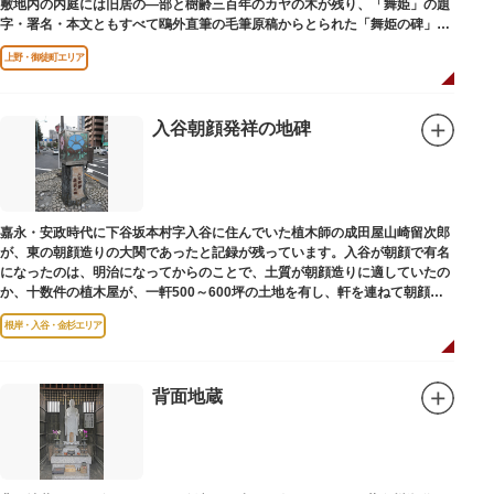
敷地内の内庭には旧居の―部と樹齢三百年のカヤの木が残り、「舞姫」の題
字・署名・本文ともすべて鴎外直筆の毛筆原稿からとられた「舞姫の碑」の
文学碑も建っています。
上野・御徒町エリア
入谷朝顔発祥の地碑
嘉永・安政時代に下谷坂本村字入谷に住んでいた植木師の成田屋山崎留次郎
が、東の朝顔造りの大関であったと記録が残っています。入谷が朝顔で有名
になったのは、明治になってからのことで、土質が朝顔造りに適していたの
か、十数件の植木屋が、一軒500～600坪の土地を有し、軒を連ねて朝顔造
りをはじめました。
根岸・入谷・金杉エリア
背面地蔵