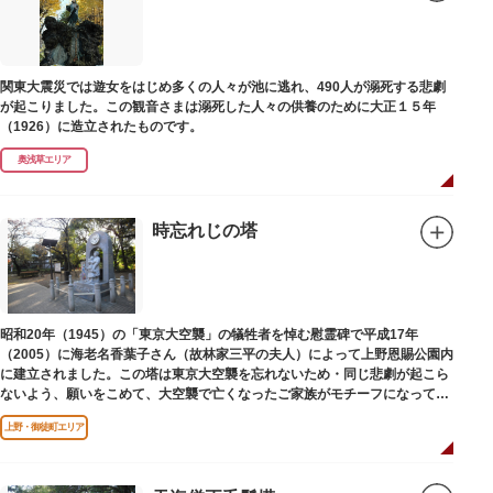
関東大震災では遊女をはじめ多くの人々が池に逃れ、490人が溺死する悲劇
が起こりました。この観音さまは溺死した人々の供養のために大正１５年
（1926）に造立されたものです。
奥浅草エリア
時忘れじの塔
昭和20年（1945）の「東京大空襲」の犠牲者を悼む慰霊碑で平成17年
（2005）に海老名香葉子さん（故林家三平の夫人）によって上野恩賜公園内
に建立されました。この塔は東京大空襲を忘れないため・同じ悲劇が起こら
ないよう、願いをこめて、大空襲で亡くなったご家族がモチーフになってい
る平和祈念母子像・時計塔です。
上野・御徒町エリア