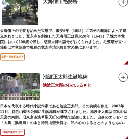
天海僧正毛髪塔
天海僧正の毛髪を治めた宝塔で、慶安5年（1652）に弟子の義海によって建
立されました。寛永寺を創建した天海僧正は寛永20年（1643）子院の本覚
院において108歳で没し、慈眼大師の諡号がおくられました。毛髪塔が立つ
場所は本覚院跡で現在の寛永寺清水観音堂の裏にあります。
上野・御徒町エリア
池波正太郎生誕地碑
池波正太郎の心のふるさと
日本を代表する時代小説作家である池波正太郎。その功績を称え、2007年
11月、待乳山聖天公園に生誕地碑が建立されました。池波正太郎は待乳山聖
天宮の南側、旧東京市浅草聖天町61番地で誕生しました。自身のエッセイに
「大川（隅田川）の水と待乳山聖天宮は、私の心のふるさとのようなもの
だ」（『東京の情景「大川と待乳山聖天宮」』より）と記しており、小説の
浅草中央部エリア
舞台にも待乳山や近くの今戸、橋場などをたびたび登場させています。