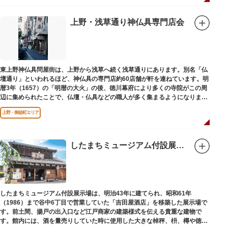
の開祖である役小角の像も残る等、神仏習合の名残が見て取れます。
先人の山守りの知恵によって今も当時の荘厳な姿を残していて、国の重要有
形民俗文化財に指定されています。
上野・浅草通り神仏具専門店会
富士山に合わせて、お山開きが行われ、6月30日と1日には富士塚に登ること
ができます。
【Twitter】https://twitter.com/onoterupr
東上野神仏具問屋街は、上野から浅草へ続く浅草通りにあります。別名「仏
壇通り」といわれるほど、神仏具の専門店約60店舗が軒を連ねています。明
暦3年（1657）の「明暦の大火」の後、徳川幕府により多くの寺院がこの周
辺に集められたことで、仏壇・仏具などの職人が多く集まるようになりまし
た。
上野・御徒町エリア
したまちミュージアム付設展示場（旧吉田屋酒店）
したまちミュージアム付設展示場は、明治43年に建てられ、昭和61年
（1986）まで谷中6丁目で営業していた「吉田屋酒店」を移築した展示場で
す。前土間、揚戸の出入口など江戸商家の建築様式を伝える貴重な建物で
す。館内には、酒を量売りしていた時に使用した大きな棹秤、枡、樽や徳