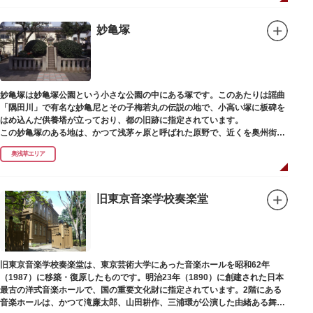
妙亀塚
妙亀塚は妙亀塚公園という小さな公園の中にある塚です。このあたりは謡曲
「隅田川」で有名な妙亀尼とその子梅若丸の伝説の地で、小高い塚に板碑を
はめ込んだ供養塔が立っており、都の旧跡に指定されています。
この妙亀塚のある地は、かつて浅茅ヶ原と呼ばれた原野で、近くを奥州街道
が通じていました。妙亀塚は「梅若伝説」にちなんだ名称です。「梅若伝
奥浅草エリア
説」とは平安時代、吉田少将惟房の子・梅若が、信夫藤太という人買いにさ
らわれ、都から奥州へつれて行かれる途中、重い病にかかりこの地に捨てら
れ世を去りました。我が子を探し求めてはるばるこの地まで来た母親は、隅
田川岸で里人から梅若の死を知らされ、髪をおろして妙亀尼と称し庵を結ん
旧東京音楽学校奏楽堂
だ、という説話です。謡曲『隅田川』はこの伝説をもとにしています。
塚の上には板碑が祀られています。この板碑には「弘安十一年戊子五月二十
二日孝子敬白」と刻まれており、区内でも古いものです。しかし妙亀塚と板
碑との関係は、明らかではありません。
なお、隅田川の対岸、木母寺（墨田区堤通）境内には梅若にちなむ梅若塚
旧東京音楽学校奏楽堂は、東京芸術大学にあった音楽ホールを昭和62年
（都旧跡）があり、この妙亀塚と相対するものと考えられています。
（1987）に移築・復原したものです。明治23年（1890）に創建された日本
最古の洋式音楽ホールで、国の重要文化財に指定されています。2階にある
音楽ホールは、かつて滝廉太郎、山田耕作、三浦環が公演した由緒ある舞台