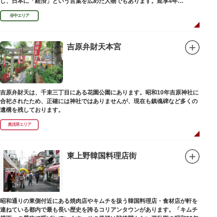
し、日本に「経済」という言葉を広めた人物でもあります。延享4年
（1747）に没しました。
谷中エリア
吉原弁財天本宮
吉原弁財天は、千束三丁目にある花園公園にあります。昭和10年吉原神社に
合祀されたため、正確には神社ではありませんが、現在も鎮魂碑など多くの
遺構を残しております。
奥浅草エリア
東上野韓国料理店街
昭和通りの東側付近にある焼肉店やキムチを扱う韓国料理店・食材店が軒を
連ねている都内で最も長い歴史を誇るコリアンタウンがあります。「キムチ