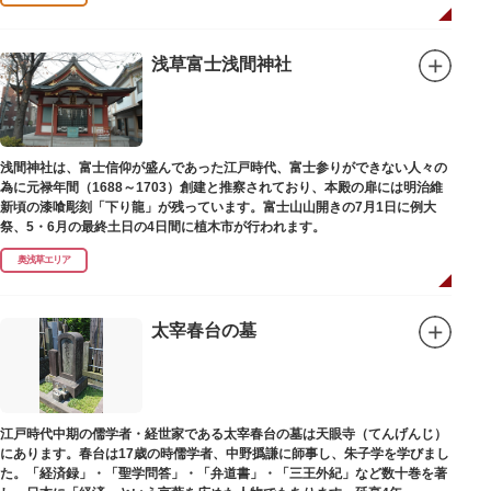
浅草富士浅間神社
浅間神社は、富士信仰が盛んであった江戸時代、富士参りができない人々の
為に元禄年間（1688～1703）創建と推察されており、本殿の扉には明治維
新頃の漆喰彫刻「下り龍」が残っています。富士山山開きの7月1日に例大
祭、5・6月の最終土日の4日間に植木市が行われます。
奥浅草エリア
太宰春台の墓
江戸時代中期の儒学者・経世家である太宰春台の墓は天眼寺（てんげんじ）
にあります。春台は17歳の時儒学者、中野撝謙に師事し、朱子学を学びまし
た。「経済録」・「聖学問答」・「弁道書」・「三王外紀」など数十巻を著