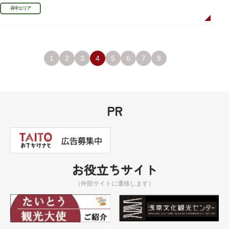
利、宣伝用ポスターなどの資料を展示しています。
谷中エリア
1
2
3
4
5
6
7
8
PR
お役立ちサイト
（外部サイトに遷移します）