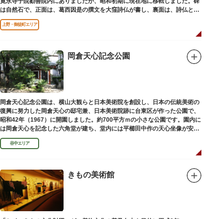
寛永寺子院勧善院内にありましたが、昭和初期に現在地に移転しました。碑
は自然石で、正面は、葛西因是の撰文を大窪詩仏が書し、裏面は、詩仏と菊
池五山の自筆の詩が刻まれています。
上野・御徒町エリア
岡倉天心記念公園
岡倉天心記念公園は、横山大観らと日本美術院を創設し、日本の伝統美術の
復興に努力した岡倉天心の邸宅兼、日本美術院跡に台東区が作った公園で、
昭和42年（1967）に開園しました。約700平方ｍの小さな公園です。園内に
は岡倉天心を記念した六角堂が建ち、堂内には平櫛田中作の天心坐像が安置
されています。
谷中エリア
きもの美術館