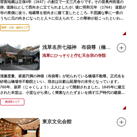
背面地蔵は正保4年（1647）の創立で一丈三尺余りです｡ その昔奥州街道の
傍､ 道路仏として西向きに立てられましたが､ 後に明和元年 （1764） 道筋が
寺の東側に改り､ 地蔵尊を前向きに建て直したところ､ 不思議な事に一夜の
うちに元の向きになったと人々に伝えられて､ この尊称が起こったといわれ
ています｡薬王寺（やくおうじ）にあります。
根岸・入谷・金杉エリア
浅草名所七福神 布袋尊（橋場不動尊）
浅草にひっそりと佇む天台宗の寺院
清廉度量、家庭円満の神様（布袋尊）が祀られている橋場不動尊。正式名を
砂尾山橋場寺不動院といい、現在は比叡山延暦寺の末寺となっています。
760年、寂昇（じゃくしょう）上人によって開創されました。1845年に建立
された本堂は、小堂ながら美しく簡素なたたずまいを残す江戸時代の建築様
式です。明治の大火、関東大震災、第二次大戦の戦災でも周辺を災禍から守
奥浅草エリア
ったことから「火伏せの不動尊」とも呼ばれています。
本堂の右前には、樹齢約700年の大銀杏が見事な枝葉を伸ばしています。そ
の昔、すぐ近くを流れる隅田川を往来して参拝する人の目印となったのがこ
東京文化会館
の銀杏で、今なおそのパワーを授かりに来る人も多いそうです。
また、江戸時代から伝わる布袋尊像が祀られています。その姿は肩に袋がな
くお腹が袋代わりの形をしている珍しいもので、古くから庶民に尊信されて