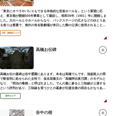
います。（御開帳期間 1月1日～7日）
「東京にオペラやバレエもできる本格的な音楽ホールを」という要望に応
え、東京都が開都500年事業として建設し、昭和36年（1961）年に開館しま
した。大ホールと小ホールからなり、バックステージの広さなどのゆとりあ
る造りは貴重で、海外の有名歌劇場が来日した際の公演に使用されることが
多いホールです。
上野・御徒町エリア
高橋お伝碑
高橋お伝の墓碑は谷中霊園にあります。本名は高橋でんです。強盗殺人の罪
で斬首刑に処せられた女性で、仮名垣魯文の「高橋阿伝夜刃譚」のモデルと
なり、「明治の毒婦」と呼ばれました。でんの墓に参ると三味線が上達する
という評判があり、三味線を習うひとの墓参が伝逝去後の現在もかなりある
といわれています。
谷中エリア
谷中の桜