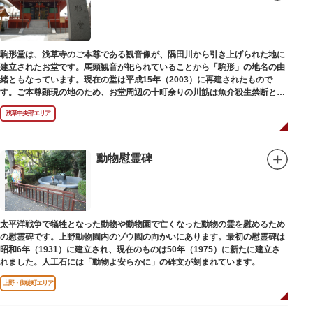
駒形堂は、浅草寺のご本尊である観音像が、隅田川から引き上げられた地に
建立されたお堂です。馬頭観音が祀られていることから「駒形」の地名の由
緒ともなっています。現在の堂は平成15年（2003）に再建されたもので
す。ご本尊顕現の地のため、お堂周辺の十町余りの川筋は魚介殺生禁断とな
り、戒殺碑が建立されました。
浅草中央部エリア
動物慰霊碑
太平洋戦争で犠牲となった動物や動物園で亡くなった動物の霊を慰めるため
の慰霊碑です。上野動物園内のゾウ園の向かいにあります。最初の慰霊碑は
昭和6年（1931）に建立され、現在のものは50年（1975）に新たに建立さ
れました。人工石には「動物よ安らかに」の碑文が刻まれています。
上野・御徒町エリア