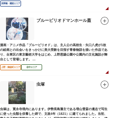
浅草橋・蔵前エリア
ブルーピリオドマンホール蓋
漫画・アニメ作品「ブルーピリオド」は、主人公の高校生・矢口八虎が1枚
の絵画との出会いをきっかけに美大受験を目指す青春物語を描いた作品であ
り、台東区の東京藝術大学をはじめ、上野恩賜公園や公園内の文化施設が舞
台として登場します。
区にゆかりのある本作品を通して、新たな観光スポット創出による誘客促進
上野・御徒町エリア
谷中エリア
と区内観光客の回遊性向上を図るため、こちらのマンホール蓋を設置しまし
た。
設置年月日：令和4年3月1日
虫塚
虫塚は、寛永寺境内にあります。伊勢長島藩主である増山雪斎の遺志で写生
に使った虫類を供養した碑で、文政4年（1821）に建てられました。当初、