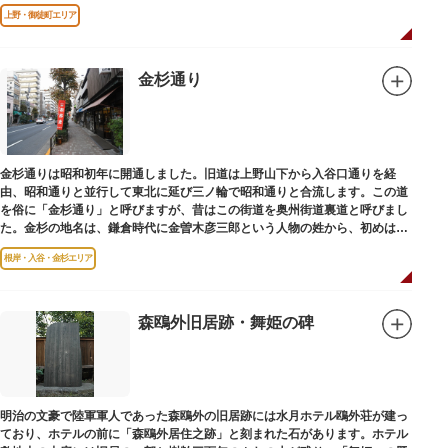
です。
上野・御徒町エリア
金杉通り
金杉通りは昭和初年に開通しました。旧道は上野山下から入谷口通りを経
由、昭和通りと並行して東北に延び三ノ輪で昭和通りと合流します。この道
を俗に「金杉通り」と呼びますが、昔はこの街道を奥州街道裏道と呼びまし
た。金杉の地名は、鎌倉時代に金曽木彦三郎という人物の姓から、初めは金
曽木、それが金杉に変わったものとされています。
根岸・入谷・金杉エリア
森鴎外旧居跡・舞姫の碑
明治の文豪で陸軍軍人であった森鴎外の旧居跡には水月ホテル鴎外荘が建っ
ており、ホテルの前に「森鴎外居住之跡」と刻まれた石があります。ホテル