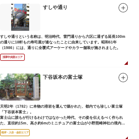
すしや通り
すしや通りという名称は、明治時代、雷門通りから六区に通ずる延長100m
の通りに18軒もの寿司屋が連なったことに由来しています。昭和61年
（1986）には、通りに全覆式アーケードやカラー舗装が施されました。
浅草中央部エリア
下谷坂本の富士塚
天明2年（1782）に本物の溶岩を運んで築かれた、都内でも珍しい富士塚
「下谷坂本富士」。
富士山に誰もが行けるわけではなかった時代、その姿を伝えるべく作られ
た、直径約15m、高さ約6mのミニチュアの富士山が小野照崎神社の境内に
あります。
根岸・入谷・金杉エリア
一合目から順に十合目まで記されており、南無妙法と書かれた石碑や修験道