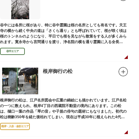
谷中には各所に桜があり、特に谷中霊園は桜の名所としても有名です。天王
寺の横から続く中央の道は「さくら通り」とも呼ばれていて、桜が咲く頃は
桜のトンネルのようになり、平日でも桜を見ながら散策をする人が多くみら
れます。寛永寺から言問通りを渡り、浄名院の横を通り霊園に入る全長
100mの桜並木や、霊園内に点在する大木なども見事です。
谷中エリア
根岸御行の松
根岸御行の松は、江戸名所図会や広重の錦絵にも描かれています。江戸名松
の一つに数えられ、根岸4丁目の西蔵院不動堂の境内にあります。この松
は、樋口一葉の作品「琴の音」や子規の俳句の題材にもなりました。初代の
松は樹齢350年を経た後枯れてしまい、現在は平成30年に植えられた4代目
の松になります。
根岸・入谷・金杉エリア