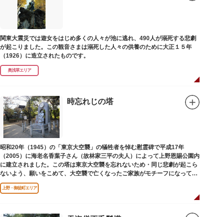
関東大震災では遊女をはじめ多くの人々が池に逃れ、490人が溺死する悲劇
が起こりました。この観音さまは溺死した人々の供養のために大正１５年
（1926）に造立されたものです。
奥浅草エリア
時忘れじの塔
昭和20年（1945）の「東京大空襲」の犠牲者を悼む慰霊碑で平成17年
（2005）に海老名香葉子さん（故林家三平の夫人）によって上野恩賜公園内
に建立されました。この塔は東京大空襲を忘れないため・同じ悲劇が起こら
ないよう、願いをこめて、大空襲で亡くなったご家族がモチーフになってい
る平和祈念母子像・時計塔です。
上野・御徒町エリア