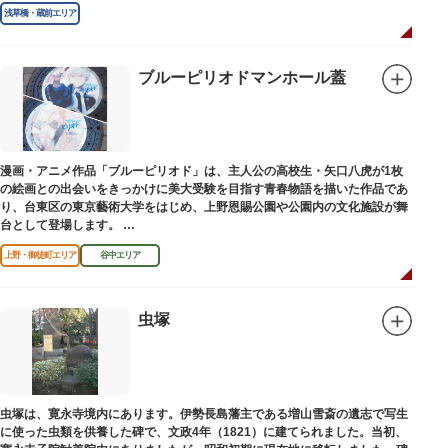
浅草橋・蔵前エリア
ブルーピリオドマンホール蓋
漫画・アニメ作品「ブルーピリオド」は、主人公の高校生・矢口八虎が1枚
の絵画との出会いをきっかけに美大受験を目指す青春物語を描いた作品であ
り、台東区の東京藝術大学をはじめ、上野恩賜公園や公園内の文化施設が舞
台として登場します。
区にゆかりのある本作品を通して、新たな観光スポット創出による誘客促進
上野・御徒町エリア
谷中エリア
と区内観光客の回遊性向上を図るため、こちらのマンホール蓋を設置しまし
た。
設置年月日：令和4年3月1日
虫塚
虫塚は、寛永寺境内にあります。伊勢長島藩主である増山雪斎の遺志で写生
に使った虫類を供養した碑で、文政4年（1821）に建てられました。当初、