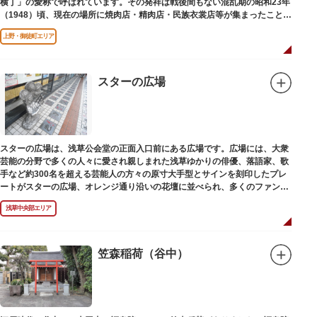
横丁」の愛称で呼ばれています。その発祥は戦後間もない混乱期の昭和23年
（1948）頃、現在の場所に焼肉店・精肉店・民族衣裳店等が集まったことに
端を発しています。
上野・御徒町エリア
スターの広場
スターの広場は、浅草公会堂の正面入口前にある広場です。広場には、大衆
芸能の分野で多くの人々に愛され親しまれた浅草ゆかりの俳優、落語家、歌
手など約300名を超える芸能人の方々の原寸大手型とサインを刻印したプレ
ートがスターの広場、オレンジ通り沿いの花壇に並べられ、多くのファンに
親しまれています。
浅草中央部エリア
笠森稲荷（谷中）