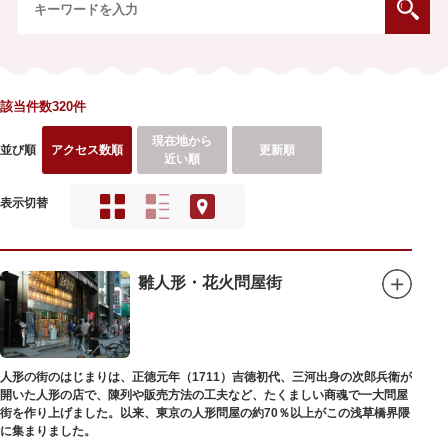
該当件数320件
現在地から
並び順
アクセス数順
更新順
近い順
表示切替
雛人形・花火問屋街
人形の街のはじまりは、正徳元年（1711）吉徳初代、三河出身の次郎兵衛が
開いた人形の店で、陳列や販売方法の工夫など、たくましい商魂で一大問屋
街を作り上げました。以来、東京の人形問屋の約70％以上がこの浅草橋界隈
に集まりました。