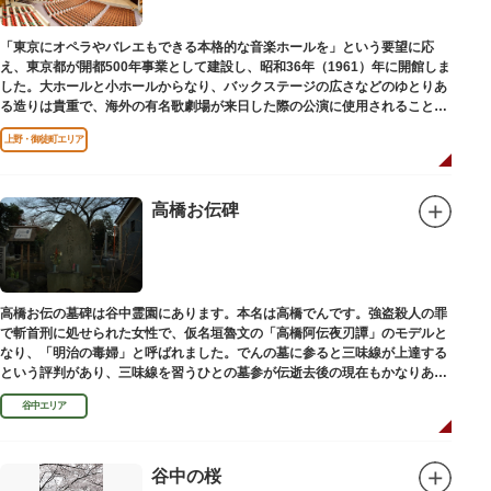
います。（御開帳期間 1月1日～7日）
「東京にオペラやバレエもできる本格的な音楽ホールを」という要望に応
え、東京都が開都500年事業として建設し、昭和36年（1961）年に開館しま
した。大ホールと小ホールからなり、バックステージの広さなどのゆとりあ
る造りは貴重で、海外の有名歌劇場が来日した際の公演に使用されることが
多いホールです。
上野・御徒町エリア
高橋お伝碑
高橋お伝の墓碑は谷中霊園にあります。本名は高橋でんです。強盗殺人の罪
で斬首刑に処せられた女性で、仮名垣魯文の「高橋阿伝夜刃譚」のモデルと
なり、「明治の毒婦」と呼ばれました。でんの墓に参ると三味線が上達する
という評判があり、三味線を習うひとの墓参が伝逝去後の現在もかなりある
といわれています。
谷中エリア
谷中の桜