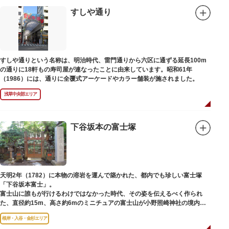
すしや通り
すしや通りという名称は、明治時代、雷門通りから六区に通ずる延長100m
の通りに18軒もの寿司屋が連なったことに由来しています。昭和61年
（1986）には、通りに全覆式アーケードやカラー舗装が施されました。
浅草中央部エリア
下谷坂本の富士塚
天明2年（1782）に本物の溶岩を運んで築かれた、都内でも珍しい富士塚
「下谷坂本富士」。
富士山に誰もが行けるわけではなかった時代、その姿を伝えるべく作られ
た、直径約15m、高さ約6mのミニチュアの富士山が小野照崎神社の境内に
あります。
根岸・入谷・金杉エリア
一合目から順に十合目まで記されており、南無妙法と書かれた石碑や修験道