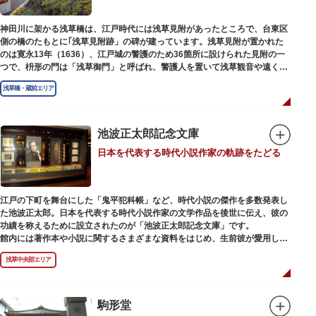
神田川に架かる浅草橋は、江戸時代には浅草見附があったところで、台東区
側の橋のたもとに｢浅草見附跡」の碑が建っています。浅草見附が置かれた
のは寛永13年（1636）、江戸城の警護のため36箇所に設けられた見附の一
つで、枡形の門は「浅草御門」と呼ばれ、警護人を置いて浅草観音や遠くは
奥州へ往来する人々を取り締まりました。
浅草橋・蔵前エリア
池波正太郎記念文庫
日本を代表する時代小説作家の軌跡をたどる
江戸の下町を舞台にした「鬼平犯科帳」など、時代小説の傑作を多数発表し
た池波正太郎。日本を代表する時代小説作家の文学作品を後世に伝え、彼の
功績を称えるために設立されたのが「池波正太郎記念文庫」です。
館内には著作本や小説に関するさまざまな資料をはじめ、生前彼が愛用して
いた万年筆やパイプ、帽子などが展示されています。書斎も復元されてお
浅草中央部エリア
り、池波正太郎をより身近に感じられるスポットです。また「池波グッズ」
とよばれる、作品の舞台を紹介した古地図やポストカード、扇子など様々な
グッズも必見。池波ファンにはたまらない空間となっています。
駒形堂