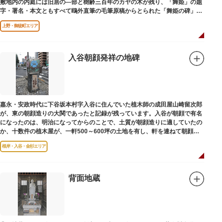
敷地内の内庭には旧居の―部と樹齢三百年のカヤの木が残り、「舞姫」の題
字・署名・本文ともすべて鴎外直筆の毛筆原稿からとられた「舞姫の碑」の
文学碑も建っています。
上野・御徒町エリア
入谷朝顔発祥の地碑
嘉永・安政時代に下谷坂本村字入谷に住んでいた植木師の成田屋山崎留次郎
が、東の朝顔造りの大関であったと記録が残っています。入谷が朝顔で有名
になったのは、明治になってからのことで、土質が朝顔造りに適していたの
か、十数件の植木屋が、一軒500～600坪の土地を有し、軒を連ねて朝顔造
りをはじめました。
根岸・入谷・金杉エリア
背面地蔵