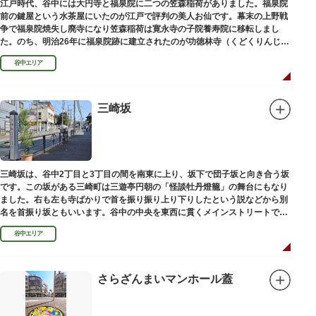
江戸時代、谷中には大円寺と福泉院に二つの笠森稲荷がありました。福泉院
前の鍵屋という水茶屋にいたのが江戸で評判の美人お仙です。幕末の上野戦
争で福泉院焼失し廃寺になり笠森稲荷は寛永寺の子院養寿院に移転しまし
た。のち、明治26年に福泉院跡に建立されたのが功徳林寺（くどくりんじ）
で、明治末期には稲荷社が祀られました。
谷中エリア
三崎坂
三崎坂は、谷中2丁目と3丁目の間を南東に上り、坂下で団子坂と向き合う坂
です。この坂がある三崎町は三遊亭円朝の「怪談牡丹燈籠」の舞台にもなり
ました。右も左も寺ばかりで首を振り振り上り下りしたという説などから別
名を首振り坂ともいいます。谷中の中央を東西に貫くメインストリートで
す。
谷中エリア
さらざんまいマンホール蓋