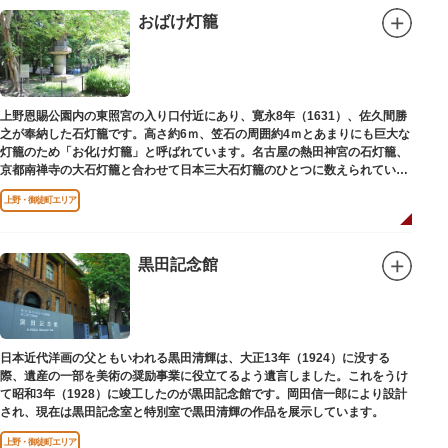
おばけ灯籠
上野恩賜公園内の東照宮の入り口付近にあり、寛永8年（1631）、佐久間勝
之が奉納した石灯籠です。高さ約6ｍ、笠石の周囲約4ｍとあまりにも巨大な
灯籠のため「お化け灯籠」と呼ばれています。名古屋の熱田神宮の石灯籠、
京都南禅寺の大石灯籠と合わせて日本三大石灯籠のひとつに数えられていま
す。
上野・御徒町エリア
黒田記念館
日本近代洋画の父ともいわれる黒田清輝は、大正13年（1924）に没する
際、遺産の一部を美術の奨励事業に役立てるよう遺言しました。これをうけ
て昭和3年（1928）に竣工したのが黒田記念館です。岡田信一郎により設計
され、現在は黒田記念室と特別室で黒田清輝の作品を展示しています。
上野・御徒町エリア