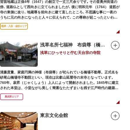
背面地蔵は正保4年（1647）の創立で一丈三尺余りです｡ その昔奥州街道の
傍､ 道路仏として西向きに立てられましたが､ 後に明和元年 （1764） 道筋が
寺の東側に改り､ 地蔵尊を前向きに建て直したところ､ 不思議な事に一夜の
うちに元の向きになったと人々に伝えられて､ この尊称が起こったといわれ
ています｡薬王寺（やくおうじ）にあります。
根岸・入谷・金杉エリア
浅草名所七福神 布袋尊（橋場不動尊）
浅草にひっそりと佇む天台宗の寺院
清廉度量、家庭円満の神様（布袋尊）が祀られている橋場不動尊。正式名を
砂尾山橋場寺不動院といい、現在は比叡山延暦寺の末寺となっています。
760年、寂昇（じゃくしょう）上人によって開創されました。1845年に建立
された本堂は、小堂ながら美しく簡素なたたずまいを残す江戸時代の建築様
式です。明治の大火、関東大震災、第二次大戦の戦災でも周辺を災禍から守
奥浅草エリア
ったことから「火伏せの不動尊」とも呼ばれています。
本堂の右前には、樹齢約700年の大銀杏が見事な枝葉を伸ばしています。そ
の昔、すぐ近くを流れる隅田川を往来して参拝する人の目印となったのがこ
東京文化会館
の銀杏で、今なおそのパワーを授かりに来る人も多いそうです。
また、江戸時代から伝わる布袋尊像が祀られています。その姿は肩に袋がな
くお腹が袋代わりの形をしている珍しいもので、古くから庶民に尊信されて