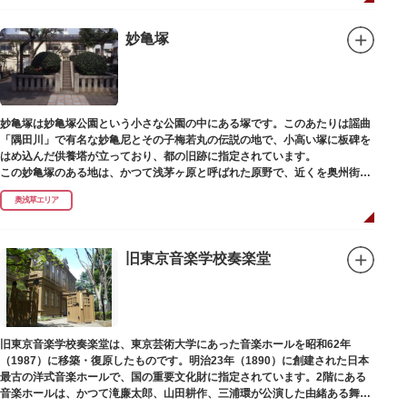
妙亀塚
妙亀塚は妙亀塚公園という小さな公園の中にある塚です。このあたりは謡曲
「隅田川」で有名な妙亀尼とその子梅若丸の伝説の地で、小高い塚に板碑を
はめ込んだ供養塔が立っており、都の旧跡に指定されています。
この妙亀塚のある地は、かつて浅茅ヶ原と呼ばれた原野で、近くを奥州街道
が通じていました。妙亀塚は「梅若伝説」にちなんだ名称です。「梅若伝
奥浅草エリア
説」とは平安時代、吉田少将惟房の子・梅若が、信夫藤太という人買いにさ
らわれ、都から奥州へつれて行かれる途中、重い病にかかりこの地に捨てら
れ世を去りました。我が子を探し求めてはるばるこの地まで来た母親は、隅
田川岸で里人から梅若の死を知らされ、髪をおろして妙亀尼と称し庵を結ん
旧東京音楽学校奏楽堂
だ、という説話です。謡曲『隅田川』はこの伝説をもとにしています。
塚の上には板碑が祀られています。この板碑には「弘安十一年戊子五月二十
二日孝子敬白」と刻まれており、区内でも古いものです。しかし妙亀塚と板
碑との関係は、明らかではありません。
なお、隅田川の対岸、木母寺（墨田区堤通）境内には梅若にちなむ梅若塚
旧東京音楽学校奏楽堂は、東京芸術大学にあった音楽ホールを昭和62年
（都旧跡）があり、この妙亀塚と相対するものと考えられています。
（1987）に移築・復原したものです。明治23年（1890）に創建された日本
最古の洋式音楽ホールで、国の重要文化財に指定されています。2階にある
音楽ホールは、かつて滝廉太郎、山田耕作、三浦環が公演した由緒ある舞台