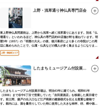
の開祖である役小角の像も残る等、神仏習合の名残が見て取れます。
先人の山守りの知恵によって今も当時の荘厳な姿を残していて、国の重要有
形民俗文化財に指定されています。
上野・浅草通り神仏具専門店会
富士山に合わせて、お山開きが行われ、6月30日と1日には富士塚に登ること
ができます。
【Twitter】https://twitter.com/onoterupr
東上野神仏具問屋街は、上野から浅草へ続く浅草通りにあります。別名「仏
壇通り」といわれるほど、神仏具の専門店約60店舗が軒を連ねています。明
暦3年（1657）の「明暦の大火」の後、徳川幕府により多くの寺院がこの周
辺に集められたことで、仏壇・仏具などの職人が多く集まるようになりまし
た。
上野・御徒町エリア
したまちミュージアム付設展示場（旧吉田屋酒店）
したまちミュージアム付設展示場は、明治43年に建てられ、昭和61年
（1986）まで谷中6丁目で営業していた「吉田屋酒店」を移築した展示場で
す。前土間、揚戸の出入口など江戸商家の建築様式を伝える貴重な建物で
す。館内には、酒を量売りしていた時に使用した大きな棹秤、枡、樽や徳