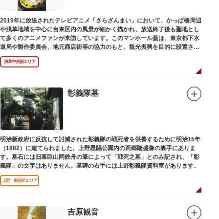
2019年に放送されたテレビアニメ「さらざんまい」において、かっぱ橋周辺
や浅草地域を中心に台東区内の風景が細かく描かれ、放送終了後も聖地とし
て多くのアニメファンが来訪しています。このマンホール蓋は、東京都下水
道局や製作委員会、地元商店街等の協力のもと、観光振興を目的に設置され
ました。
浅草中央部エリア
描かれているのは、主人公である矢逆一稀、久慈悠、陣内燕太の3人が、か
っぱ橋に封印されていた謎のカッパ型生命体“ケッピ”によって河童の姿に変
身させられた姿です。
彰義隊墓
設置年月日：令和3年4月13日
明治新政府に反抗して討滅された彰義隊の戦死者を供養するために明治15年
（1882）に建てられました。上野恩賜公園内の西郷隆盛像の裏手にありま
す。墓石には旧幕臣山岡鉄舟の筆によって「戦死之墓」とのみ記され、「彰
義隊」の文字はありません。墓碑の右手には上野彰義隊資料室があります。
上野・御徒町エリア
吉原観音