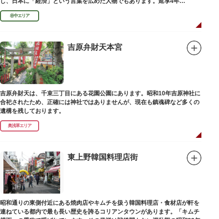
し、日本に「経済」という言葉を広めた人物でもあります。延享4年
（1747）に没しました。
谷中エリア
吉原弁財天本宮
吉原弁財天は、千束三丁目にある花園公園にあります。昭和10年吉原神社に
合祀されたため、正確には神社ではありませんが、現在も鎮魂碑など多くの
遺構を残しております。
奥浅草エリア
東上野韓国料理店街
昭和通りの東側付近にある焼肉店やキムチを扱う韓国料理店・食材店が軒を
連ねている都内で最も長い歴史を誇るコリアンタウンがあります。「キムチ