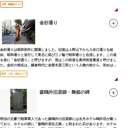
です。
上野・御徒町エリア
金杉通り
金杉通りは昭和初年に開通しました。旧道は上野山下から入谷口通りを経
由、昭和通りと並行して東北に延び三ノ輪で昭和通りと合流します。この道
を俗に「金杉通り」と呼びますが、昔はこの街道を奥州街道裏道と呼びまし
た。金杉の地名は、鎌倉時代に金曽木彦三郎という人物の姓から、初めは金
曽木、それが金杉に変わったものとされています。
根岸・入谷・金杉エリア
森鴎外旧居跡・舞姫の碑
明治の文豪で陸軍軍人であった森鴎外の旧居跡には水月ホテル鴎外荘が建っ
ており、ホテルの前に「森鴎外居住之跡」と刻まれた石があります。ホテル