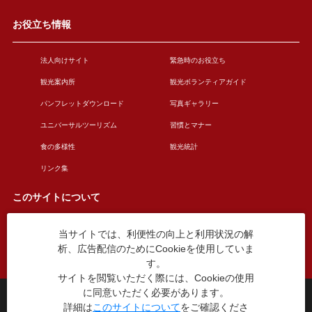
お役立ち情報
法人向けサイト
緊急時のお役立ち
観光案内所
観光ボランティアガイド
パンフレットダウンロード
写真ギャラリー
ユニバーサルツーリズム
習慣とマナー
食の多様性
観光統計
リンク集
このサイトについて
当サイトでは、利便性の向上と利用状況の解
このサイトについて
広告掲載について
析、広告配信のためにCookieを使用していま
お問い合わせ
す。
サイトを閲覧いただく際には、Cookieの使用
に同意いただく必要があります。
台東区役所観光課
詳細は
このサイトについて
をご確認くださ
〒110-8615 東京都台東区東上野4丁目5番6号