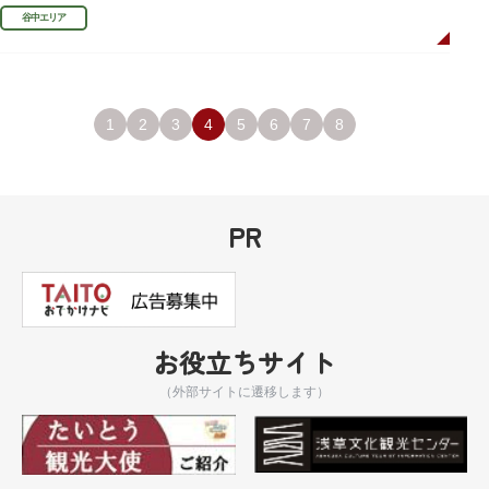
利、宣伝用ポスターなどの資料を展示しています。
谷中エリア
1
2
3
4
5
6
7
8
PR
お役立ちサイト
（外部サイトに遷移します）