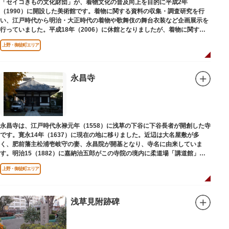
「セイコきもの文化財団」が、着物文化の普及向上を目的に平成2年
（1990）に開設した美術館です。着物に関する資料の収集・調査研究を行
い、江戸時代から明治・大正時代の着物や歌舞伎の舞台衣装など企画展示を
行っていました。平成18年（2006）に休館となりましたが、着物に関する
調査研究等は引き続き本財団で行っています。
上野・御徒町エリア
平成18年（2006）に休館
永昌寺
永昌寺は、江戸時代永禄元年（1558）に浅草の下谷に下谷長者が開創した寺
です。寛永14年（1637）に現在の地に移りました。近辺は大名屋敷が多
く、肥前藩主松浦壱岐守の妻、永昌院が開基となり、寺名に由来していま
す。明治15（1882）に嘉納治五郎がこの寺院の境内に柔道場「講道館」を
設立しました。
上野・御徒町エリア
浅草見附跡碑