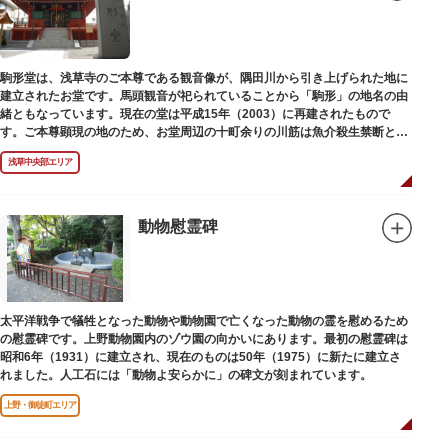
駒形堂は、浅草寺のご本尊である観音像が、隅田川から引き上げられた地に
建立されたお堂です。馬頭観音が祀られていることから「駒形」の地名の由
緒ともなっています。現在の堂は平成15年（2003）に再建されたもので
す。ご本尊顕現の地のため、お堂周辺の十町余りの川筋は魚介殺生禁断とな
り、戒殺碑が建立されました。
浅草中央部エリア
動物慰霊碑
太平洋戦争で犠牲となった動物や動物園で亡くなった動物の霊を慰めるため
の慰霊碑です。上野動物園内のゾウ園の向かいにあります。最初の慰霊碑は
昭和6年（1931）に建立され、現在のものは50年（1975）に新たに建立さ
れました。人工石には「動物よ安らかに」の碑文が刻まれています。
上野・御徒町エリア