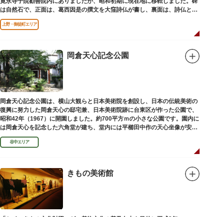
寛永寺子院勧善院内にありましたが、昭和初期に現在地に移転しました。碑
は自然石で、正面は、葛西因是の撰文を大窪詩仏が書し、裏面は、詩仏と菊
池五山の自筆の詩が刻まれています。
上野・御徒町エリア
岡倉天心記念公園
岡倉天心記念公園は、横山大観らと日本美術院を創設し、日本の伝統美術の
復興に努力した岡倉天心の邸宅兼、日本美術院跡に台東区が作った公園で、
昭和42年（1967）に開園しました。約700平方ｍの小さな公園です。園内に
は岡倉天心を記念した六角堂が建ち、堂内には平櫛田中作の天心坐像が安置
されています。
谷中エリア
きもの美術館