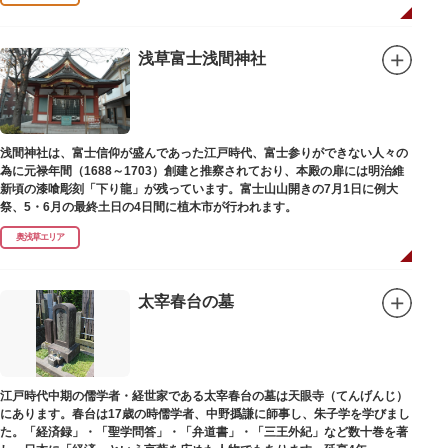
浅草富士浅間神社
浅間神社は、富士信仰が盛んであった江戸時代、富士参りができない人々の
為に元禄年間（1688～1703）創建と推察されており、本殿の扉には明治維
新頃の漆喰彫刻「下り龍」が残っています。富士山山開きの7月1日に例大
祭、5・6月の最終土日の4日間に植木市が行われます。
奥浅草エリア
太宰春台の墓
江戸時代中期の儒学者・経世家である太宰春台の墓は天眼寺（てんげんじ）
にあります。春台は17歳の時儒学者、中野撝謙に師事し、朱子学を学びまし
た。「経済録」・「聖学問答」・「弁道書」・「三王外紀」など数十巻を著