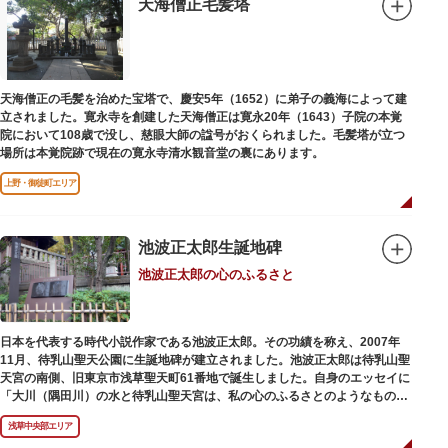
天海僧正毛髪塔
天海僧正の毛髪を治めた宝塔で、慶安5年（1652）に弟子の義海によって建
立されました。寛永寺を創建した天海僧正は寛永20年（1643）子院の本覚
院において108歳で没し、慈眼大師の諡号がおくられました。毛髪塔が立つ
場所は本覚院跡で現在の寛永寺清水観音堂の裏にあります。
上野・御徒町エリア
池波正太郎生誕地碑
池波正太郎の心のふるさと
日本を代表する時代小説作家である池波正太郎。その功績を称え、2007年
11月、待乳山聖天公園に生誕地碑が建立されました。池波正太郎は待乳山聖
天宮の南側、旧東京市浅草聖天町61番地で誕生しました。自身のエッセイに
「大川（隅田川）の水と待乳山聖天宮は、私の心のふるさとのようなもの
だ」（『東京の情景「大川と待乳山聖天宮」』より）と記しており、小説の
浅草中央部エリア
舞台にも待乳山や近くの今戸、橋場などをたびたび登場させています。