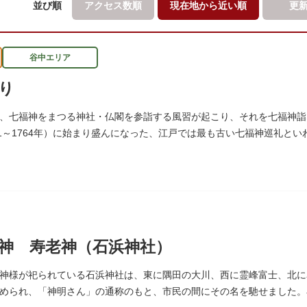
並び順
アクセス数順
現在地から
近い順
更
谷中エリア
り
、七福神をまつる神社・仏閣を参詣する風習が起こり、それを七福神詣
51～1764年）に始まり盛んになった、江戸では最も古い七福神巡礼と
、ゆっくりと一日散策が楽しめるコースになっています。
神 寿老神（石浜神社）
神様が祀られている石浜神社は、東に隅田の大川、西に霊峰富士、北に
められ、「神明さん」の通称のもと、市民の間にその名を馳せました。