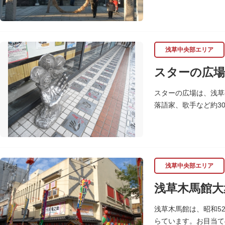
七福神の復活に際し、
浅草中央部エリア
スターの広場
スターの広場は、浅草
落語家、歌手など約3
れ、多くのファンに親
浅草中央部エリア
浅草木馬館大
浅草木馬館は、昭和5
らています。お目当て