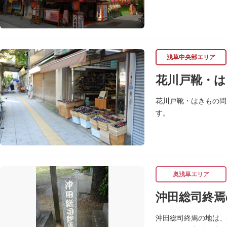
浅草中央部エリア
花川戸靴・は
花川戸靴・はきもの問
す。
奥浅草エリア
沖田総司終焉
沖田総司終焉の地は、