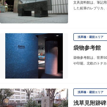
文具資料館は、筆記用
した鉛筆のレプリカ、
浅草橋・蔵前エリア
袋物参考館
袋物参考館は、世界5
や印籠、北欧のトナカ
浅草橋・蔵前エリア
浅草見附跡碑