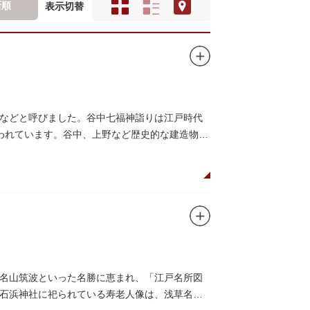
新順
表示切替
などと呼びました。谷中七福神詣りは江戸時代
いわれています。谷中、上野など歴史的な建造物や
名山筑波といった名勝に恵まれ、「江戸名所図
石浜神社に祀られている寿老人像は、浅草名所