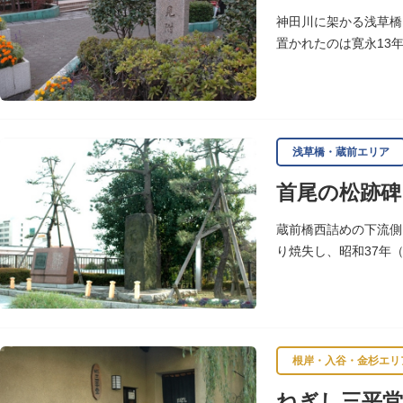
神田川に架かる浅草橋
置かれたのは寛永13
浅草観音や遠くは奥州
浅草橋・蔵前エリア
首尾の松跡碑
蔵前橋西詰めの下流側
り焼失し、昭和37年
いわれます。
根岸・入谷・金杉エリ
ねぎし三平堂