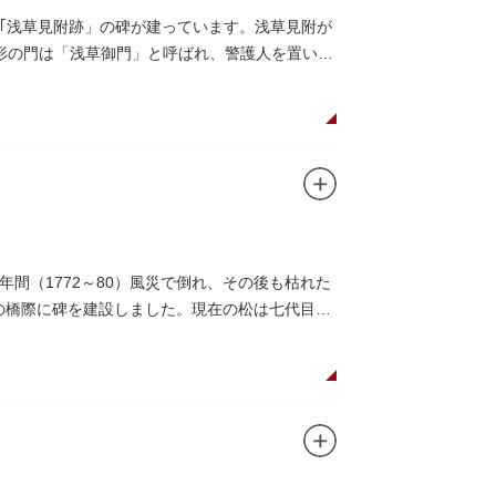
｢浅草見附跡」の碑が建っています。浅草見附が
枡形の門は「浅草御門」と呼ばれ、警護人を置いて
間（1772～80）風災で倒れ、その後も枯れた
この橋際に碑を建設しました。現在の松は七代目と