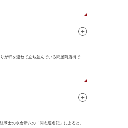
余りが軒を連ねて立ち並んでいる問屋商店街で
組隊士の永倉新八の「同志連名記」によると、