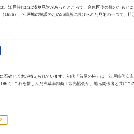
は、江戸時代には浅草見附があったところで、台東区側の橋のたもとに
年（1636）、江戸城の警護のため36箇所に設けられた見附の一つで、
へ往来する人々を取り締まりました。
に石碑と若木が植えられています。初代「首尾の松」は、江戸時代安永年
（1962）これを惜しんだ浅草南部商工観光協会が、地元関係者と共に
ア