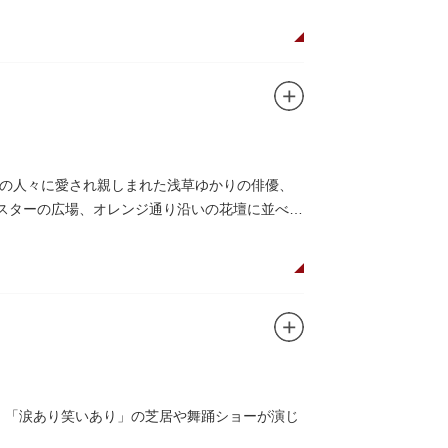
の人々に愛され親しまれた浅草ゆかりの俳優、
がスターの広場、オレンジ通り沿いの花壇に並べら
し、「涙あり笑いあり」の芝居や舞踊ショーが演じ