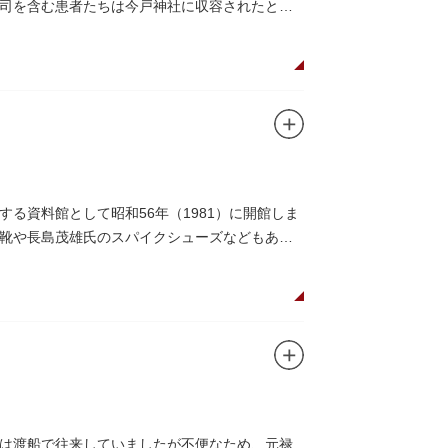
司を含む患者たちは今戸神社に収容されたとあ
る資料館として昭和56年（1981）に開館しま
靴や長島茂雄氏のスパイクシューズなどもあり
は渡船で往来していましたが不便なため、元禄