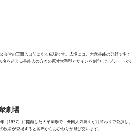
延命長寿の神として奉安されたものです。
公会堂の正面入口前にある広場です。広場には、大衆芸能の分野で多く
00名を超える芸能人の方々の原寸大手型とサインを刻印したプレート
しまれています。
衆劇場
2年（1977）に開館した大衆劇場で、全国人気劇団が月替わりで公演
の役者が登場すると客席からおひねりが飛び交います。