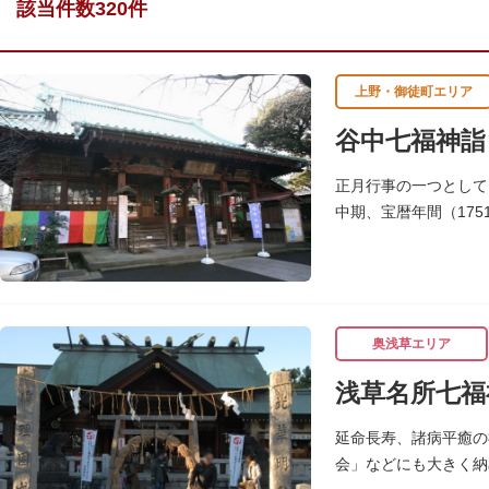
該当件数320件
上野・御徒町エリア
谷中七福神詣
正月行事の一つとして
中期、宝暦年間（17
寺・公園を通りながら
奥浅草エリア
浅草名所七福
延命長寿、諸病平癒の
会」などにも大きく納