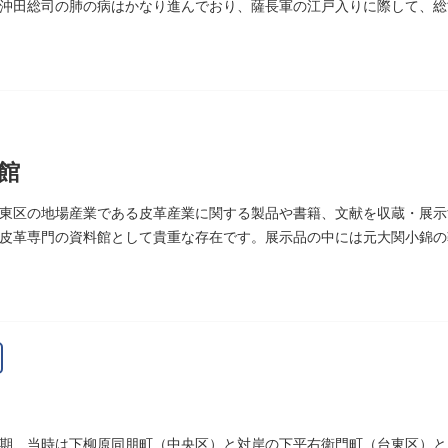
沖田総司の肺の病はかなり進んでおり、薩長軍の江戸入りに際して、総
館
東区の地場産業である皮革産業に関する製品や書籍、文献を収蔵・展示す
皮革専門の資料館として貴重な存在です。展示品の中には元大関小錦の
期、当時は下柳原同朋町（中央区）と対岸の下平右衛門町（台東区）と