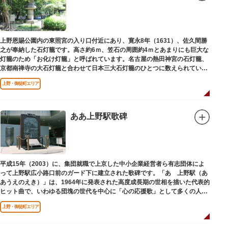
上野恩賜公園内の東照宮の入り口付近にあり、寛永8年（1631）、佐久間勝
之が奉納した石灯籠です。高さ約6ｍ、笠石の周囲約4ｍとあまりにも巨大な
灯籠のため「お化け灯籠」と呼ばれています。名古屋の熱田神宮の石灯籠、
京都南禅寺の大石灯籠と合わせて日本三大石灯籠のひとつに数えられていま
す。
上野・御徒町エリア
ああ上野駅歌碑
平成15年（2003）に、集団就職で上京した中小企業経営者ら有志団体によ
って上野駅広小路口前のガード下に建立された歌碑です。「あゝ上野駅（あ
あうえのえき）」は、1964年に発表された高度成長期の世相を描いた代表的
ヒット曲で、いわゆる団塊の世代を中心に「心の応援歌」として多くの人々
に勇気と感動を与えました。
上野・御徒町エリア