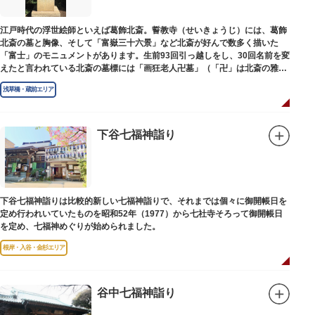
江戸時代の浮世絵師といえば葛飾北斎。誓教寺（せいきょうじ）には、葛飾
北斎の墓と胸像、そして「富嶽三十六景」など北斎が好んで数多く描いた
「富士」のモニュメントがあります。生前93回引っ越しをし、30回名前を変
えたと言われている北斎の墓標には「画狂老人卍墓」（「卍」は北斎の雅号
の一つ）とあり、辞世の句が刻まれています。毎年命日の4月18日には「北
浅草橋・蔵前エリア
斎忌」が開かれ、法要が営まれます。
下谷七福神詣り
下谷七福神詣りは比較的新しい七福神詣りで、それまでは個々に御開帳日を
定め行われいていたものを昭和52年（1977）から七社寺そろって御開帳日
を定め、七福神めぐりが始められました。
根岸・入谷・金杉エリア
谷中七福神詣り