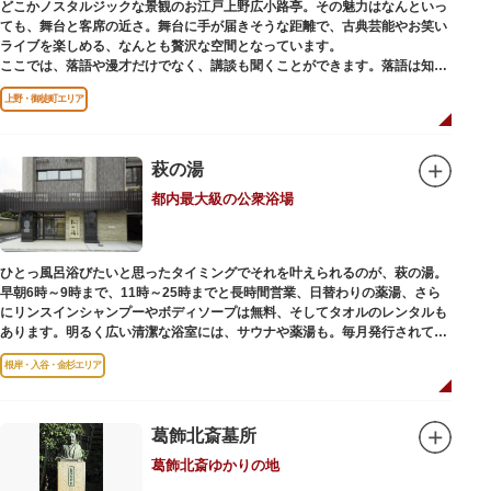
どこかノスタルジックな景観のお江戸上野広小路亭。その魅力はなんといっ
ても、舞台と客席の近さ。舞台に手が届きそうな距離で、古典芸能やお笑い
ライブを楽しめる、なんとも贅沢な空間となっています。
ここでは、落語や漫才だけでなく、講談も聞くことができます。落語は知っ
ているけど講談ってなんだろう？と思われた方も、ぜひ一度お江戸上野広小
上野・御徒町エリア
路亭をのぞいてみませんか？
萩の湯
都内最大級の公衆浴場
ひとっ風呂浴びたいと思ったタイミングでそれを叶えられるのが、萩の湯。
早朝6時～9時まで、11時～25時までと長時間営業、日替わりの薬湯、さら
にリンスインシャンプーやボディソープは無料、そしてタオルのレンタルも
あります。明るく広い清潔な浴室には、サウナや薬湯も。毎月発行されてい
る萩の湯だよりで薬湯の予定を確認すれば、お好みの薬湯を楽しめます。
根岸・入谷・金杉エリア
また併設されたレストラン、食事処こもれびではおいしい食事だけでなく、
たくさんの種類の飲み物やおつまみが。昼からでも晩酌セットの注文がで
き、明るい時間の一杯も最高です。好きな時間にお風呂に入り、お風呂の前
後これまた好きなタイミングで、おいしい食事をいただき、心も体も整えて
葛飾北斎墓所
日々の生活を支えてくれる空間です。
葛飾北斎ゆかりの地