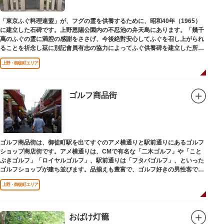
「東京ふぐ料理連盟」が、フグの霊を供養するために、昭和40年（1965）
に建立した石碑です。上野恩賜公園内の不忍池の弁天島にあります。「幾千
萬のふぐの霊に満腔の感謝をささげ、今後絶對安心してふぐを召し上がられ
ることを祈念し茲に別記會員有志の協力によってふぐ供養碑を建立した所以
であります」と刻まれています。
上野・御徒町エリア
ゴルフ商品街
ゴルフ商品街は、御徒町駅を出てすぐのアメ横通りと駅前通りにあるゴルフ
ショップ商店街です。アメ横通りは、CMで有名な「二木ゴルフ」や「こと
ぶきゴルフ」「ロイヤルゴルフ」、駅前通りは「フタバゴルフ」、といった
ゴルフショップが建ち並びます。品揃えも豊富で、ゴルフ好きの男性客で賑
わっています。
上野・御徒町エリア
おばけ灯籠