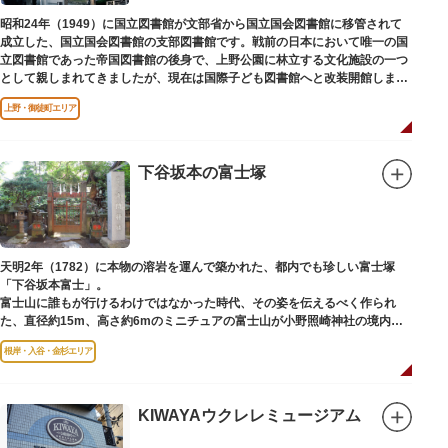
昭和24年（1949）に国立図書館が文部省から国立国会図書館に移管されて
成立した、国立国会図書館の支部図書館です。戦前の日本において唯一の国
立図書館であった帝国図書館の後身で、上野公園に林立する文化施設の一つ
として親しまれてきましたが、現在は国際子ども図書館へと改装開館しまし
た。
上野・御徒町エリア
下谷坂本の富士塚
天明2年（1782）に本物の溶岩を運んで築かれた、都内でも珍しい富士塚
「下谷坂本富士」。
富士山に誰もが行けるわけではなかった時代、その姿を伝えるべく作られ
た、直径約15m、高さ約6mのミニチュアの富士山が小野照崎神社の境内に
あります。
根岸・入谷・金杉エリア
一合目から順に十合目まで記されており、南無妙法と書かれた石碑や修験道
の開祖である役小角の像も残る等、神仏習合の名残が見て取れます。
先人の山守りの知恵によって今も当時の荘厳な姿を残していて、国の重要有
形民俗文化財に指定されています。
KIWAYAウクレレミュージアム
富士山に合わせて、お山開きが行われ、6月30日と1日には富士塚に登ること
ができます。