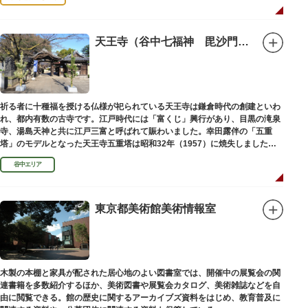
天王寺（谷中七福神 毘沙門天）
祈る者に十種福を授ける仏様が祀られている天王寺は鎌倉時代の創建といわ
れ、都内有数の古寺です。江戸時代には「富くじ」興行があり、目黒の滝泉
寺、湯島天神と共に江戸三富と呼ばれて賑わいました。幸田露伴の「五重
塔」のモデルとなった天王寺五重塔は昭和32年（1957）に焼失しました
が、その跡地は今も谷中霊園に残っています。
谷中エリア
東京都美術館美術情報室
木製の本棚と家具が配された居心地のよい図書室では、開催中の展覧会の関
連書籍を多数紹介するほか、美術図書や展覧会カタログ、美術雑誌などを自
由に閲覧できる。館の歴史に関するアーカイブズ資料をはじめ、教育普及に