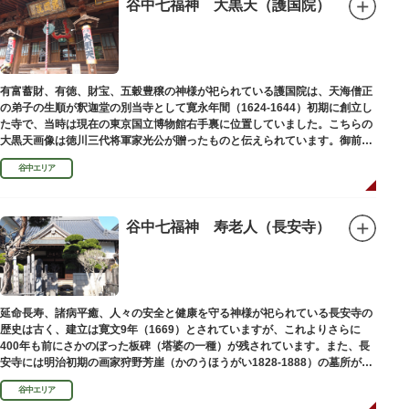
谷中七福神 大黒天（護国院）
有富蓄財、有徳、財宝、五穀豊穣の神様が祀られている護国院は、天海僧正
の弟子の生順が釈迦堂の別当寺として寛永年間（1624-1644）初期に創立し
た寺で、当時は現在の東京国立博物館右手裏に位置していました。こちらの
大黒天画像は徳川三代将軍家光公が贈ったものと伝えられています。御前立
の大黒天木像は台東区文化財に指定されています。
谷中エリア
谷中七福神 寿老人（長安寺）
延命長寿、諸病平癒、人々の安全と健康を守る神様が祀られている長安寺の
歴史は古く、建立は寛文9年（1669）とされていますが、これよりさらに
400年も前にさかのぼった板碑（塔婆の一種）が残されています。また、長
安寺には明治初期の画家狩野芳崖（かのうほうがい1828-1888）の墓所があ
ります。
谷中エリア