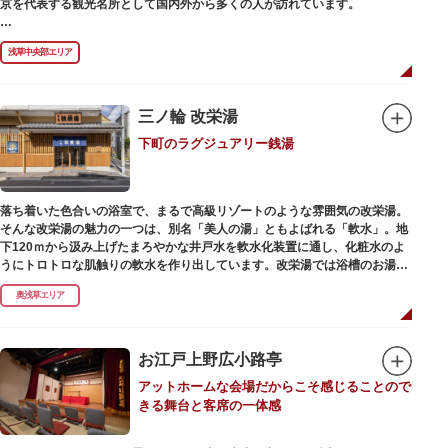
京を代表する観光名所として国内外から多くの人が訪れています。
浅草の象徴とも言える「雷門（風雷神門）」は、高さ3.9mの大提灯と風神雷
浅草中央部エリア
神像が安置された浅草寺の総門。本堂前には2体の仁王尊像が並ぶ山門「宝
蔵門」が建ち、参拝客を堂々と迎えてくれます。本堂前には、邪気を払うご
利益があるといわれる常香炉（じょうこうろ）が鎮座。参拝前に煙を浴びて
身を清めましょう。「観音堂」とも呼ばれる本堂にはご本尊の聖観世音菩薩
三ノ輪 改栄湯
が祀られており、毎日定時に法要が執り行われています。
下町のラグジュアリー銭湯
境内の歴史ある建造物も必見です。ひと際目立つ五重塔、国指定重要文化財
の二天門、浅草名所七福神のひとつ・大黒天が祀られた影向堂（ようごうど
う）など、悠久の時に思いを馳せて見学をお楽しみください。
落ち着いた色合いの浴室で、まるで高級リゾートのような雰囲気の改栄湯。
日没後はライトアップされ、朱塗りの建物がより一層鮮やかに浮かび上がり
そんな改栄湯の魅力の一つは、別名「美人の湯」ともよばれる「軟水」。地
ます。昼間は約90店舗が軒を連ねる仲見世のお店も閉まり、シャッターに描
下120ｍから汲み上げたまろやかな井戸水を軟水化装置に通し、化粧水のよ
かれた「浅草絵巻」を楽しめるのも夜の醍醐味。撮影スポットやデートスポ
うにトロトロな肌触りの軟水を作り出しています。改栄湯では浴槽のお湯か
ットにもおすすめです。昼間と比べて人が少なくゆっくり巡れるので、足を
らカランのお湯まですべてが軟水。お風呂上がりにはお肌しっとり、髪の毛
運んでみてはいかがでしょうか。
奥浅草エリア
さらさらになれることまちがいなしです。お風呂の種類も多く、高濃度浸透
炭酸泉、シルキーバス、ジェットバス、サウナなど気分によって様々なお風
呂を楽しめます。
そしてお風呂上がりには、キンキンに冷えた生ビールやレモンサワーで乾杯
お江戸上野広小路亭
するもよし、改栄湯名物こだわりの生乳ソフトクリームを食べるのもよし、
アットホームな会場だからこそ感じることので
どの年代の方々も、身も心も温まる幸せな空間となっています。オリジナル
きる舞台と客席の一体感
グッズの販売もありますのでお立ち寄りの際にはぜひ覗いてみてください
ね。