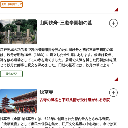
る平和祈念母子像・時計塔です。
上野・御徒町エリア
山岡鉄舟･三遊亭圓朝の墓
江戸開城の功労者で宮内省御用掛を務めた山岡鉄舟と初代三遊亭圓朝の墓
は、鉄舟が明治16年（1883）に建立した全生庵にあります。鉄舟は晩年、
禅を修め道場としてこの寺を建てました。居噺で人気を博した円朝は禅を通
じて鉄舟に師事し親交を深めました。円朝の墓石には、鉄舟の筆により「三
遊亭円朝無舌居士」とあります。
谷中エリア
浅草寺
古寺の風格と下町風情が受け継がれる寺院
浅草寺（金龍山浅草寺）は、628年に創建された都内最古とされる寺院。
「浅草観音」として庶民の信仰を集め、江戸文化発展の中心地に。今では東