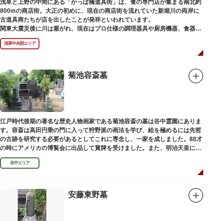
浅草と上野の中間にある「かっぱ橋道具街」は、食の専門店が集まる南北約
800mの商店街。大正の初めに、現在の商店街を流れていた新堀川の両岸に
古道具商たちが店を出したことが発祥といわれています。
関東大震災後に川は塞がれ、現在はプロ仕様の調理器具や厨房機器、食器、
包材、調理衣装など「食」にまつわる約170軒の専門店が集まる個性的な専
浅草中央部エリア
門商店街として賑わいを見せています。もちろん、ほとんどのお店が小売に
も対応。家庭の調理用具を購入したい人や観光客にもおすすめです。食品サ
ンプル作り体験ができるお店もありますよ。
菊池容斎墓
毎年、道具の日である10月9日前後に開催される「かっぱ橋道具まつり」で
は、各店舗がおすすめ商品や掘り出しものを販売。また、年ごとに異なる
様々な催しものも行われます。
江戸時代後期の著名な歴史人物画家である菊池容斎の墓は谷中霊園にありま
す。容斎は高田円乗の門に入って狩野派の画法を学び、絵を極めるには先哲
の古跡を研究する必要があるとしてこれに専念し、一家を成しました。88才
の時にアメリカの博覧会に出品して賞牌を受けました。また、明治天皇に
「日本画史」の称を賜りました。
谷中エリア
安藤東野墓