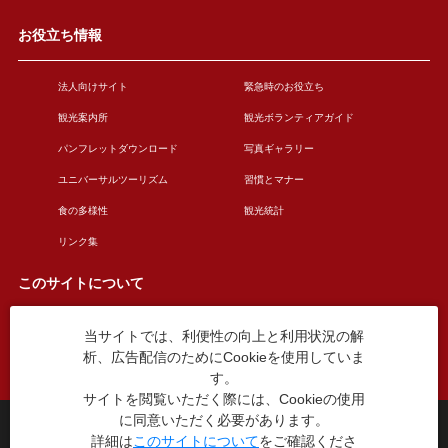
お役立ち情報
法人向けサイト
緊急時のお役立ち
観光案内所
観光ボランティアガイド
パンフレットダウンロード
写真ギャラリー
ユニバーサルツーリズム
習慣とマナー
食の多様性
観光統計
リンク集
このサイトについて
当サイトでは、利便性の向上と利用状況の解
このサイトについて
広告掲載について
析、広告配信のためにCookieを使用していま
お問い合わせ
す。
サイトを閲覧いただく際には、Cookieの使用
に同意いただく必要があります。
台東区役所観光課
詳細は
このサイトについて
をご確認くださ
〒110-8615 東京都台東区東上野4丁目5番6号