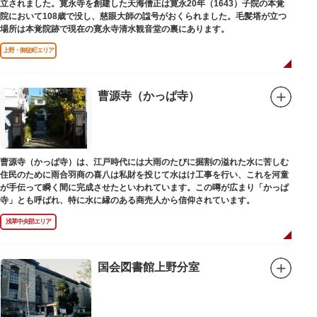
立されました。寛永寺を創建した天海僧正は寛永20年（1643）子院の本覚
院において108歳で没し、慈眼大師の諡号がおくられました。毛髪塔が立つ
場所は本覚院跡で現在の寛永寺清水観音堂の裏にあります。
上野・御徒町エリア
曹源寺（かっぱ寺）
曹源寺（かっぱ寺）は、江戸時代には大雨のたびに掘割の溢れた水に苦しむ
住民のために雨合羽商の喜八は私財を投じて水はけ工事を行い、これを河童
が手伝って瞬く間に完成させたといわれています。この噂が広まり「かっぱ
寺」とも呼ばれ、特に水に縁のある商売人から信仰されています。
浅草中央部エリア
国会図書館上野分室