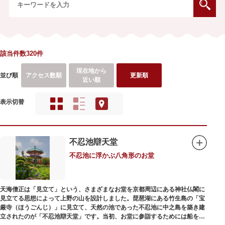
該当件数320件
現在地から
並び順
アクセス数順
更新順
近い順
表示切替
不忍池辯天堂
不忍池に浮かぶ八角形のお堂
天海僧正は「見立て」という、さまざまなお堂を京都周辺にある神社仏閣に
見立てる思想によって上野の山を設計しました。琵琶湖にある竹生島の「宝
厳寺（ほうごんじ）」に見立て、天然の池であった不忍池に中之島を築き建
立されたのが「不忍池辯天堂」です。当初、お堂に参詣するためには船を使