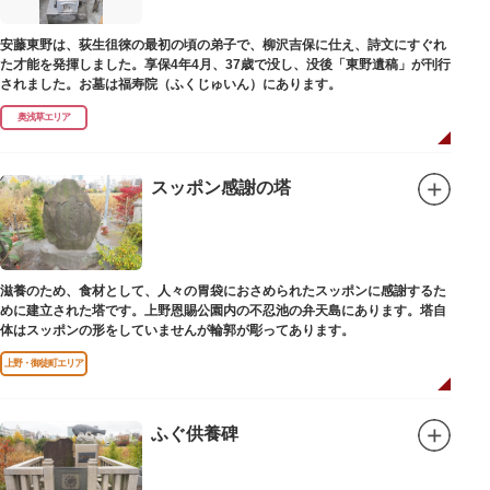
安藤東野は、荻生徂徠の最初の頃の弟子で、柳沢吉保に仕え、詩文にすぐれ
た才能を発揮しました。享保4年4月、37歳で没し、没後「東野遺稿」が刊行
されました。お墓は福寿院（ふくじゅいん）にあります。
奥浅草エリア
スッポン感謝の塔
滋養のため、食材として、人々の胃袋におさめられたスッポンに感謝するた
めに建立された塔です。上野恩賜公園内の不忍池の弁天島にあります。塔自
体はスッポンの形をしていませんが輪郭が彫ってあります。
上野・御徒町エリア
ふぐ供養碑