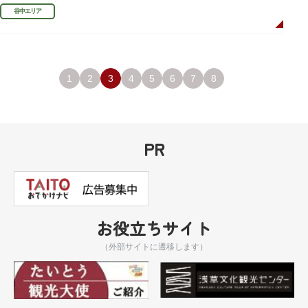
まちかど賞」を受賞しました。
谷中エリア
1
2
3
4
5
6
7
8
PR
お役立ちサイト
（外部サイトに遷移します）