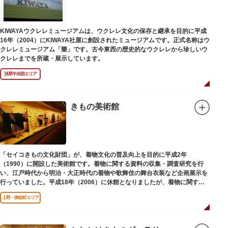
【Twitter】https://twitter.com/onoterupr
KIWAYAウクレレミュージアムは、ウクレレ文化の保存と継承を目的に平成
16年（2004）にKIWAYA社屋に創設されたミュージアムです。正式名称はウ
クレレミュージアム「樂」です。古今東西の歴史的なウクレレから珍しいウ
クレレまでを所蔵・展示しています。
浅草中央部エリア
きもの美術館
「セイコきもの文化財団」が、着物文化の普及向上を目的に平成2年
（1990）に開設した美術館です。着物に関する資料の収集・調査研究を行
い、江戸時代から明治・大正時代の着物や歌舞伎の舞台衣装など企画展示を
行っていました。平成18年（2006）に休館となりましたが、着物に関する
調査研究等は引き続き本財団で行っています。
上野・御徒町エリア
平成18年（2006）に休館