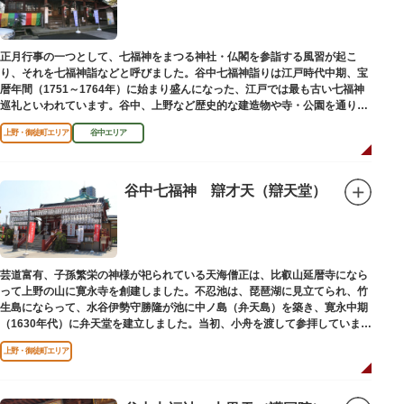
正月行事の一つとして、七福神をまつる神社・仏閣を参詣する風習が起こ
り、それを七福神詣などと呼びました。谷中七福神詣りは江戸時代中期、宝
暦年間（1751～1764年）に始まり盛んになった、江戸では最も古い七福神
巡礼といわれています。谷中、上野など歴史的な建造物や寺・公園を通りな
がら、ゆっくりと一日散策が楽しめるコースになっています。
上野・御徒町エリア
谷中エリア
谷中七福神 辯才天（辯天堂）
芸道富有、子孫繁栄の神様が祀られている天海僧正は、比叡山延暦寺になら
って上野の山に寛永寺を創建しました。不忍池は、琵琶湖に見立てられ、竹
生島にならって、水谷伊勢守勝隆が池に中ノ島（弁天島）を築き、寛永中期
（1630年代）に弁天堂を建立しました。当初、小舟を渡して参拝していまし
たが、後に橋が架けられました。
上野・御徒町エリア