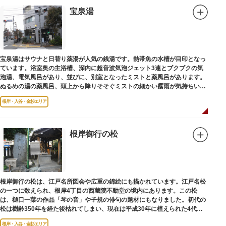
宝泉湯
宝泉湯はサウナと日替り薬湯が人気の銭湯です。熱帯魚の水槽が目印となっ
ています。浴室奥の主浴槽、深内に超音波気泡ジェット3連とブクブクの気
泡湯、電気風呂があり、並びに、別室となったミストと薬風呂があります。
ぬるめの湯の薬風呂、頭上から降りそそぐミストの細かい霧雨が気持ちいい
と評判です。
根岸・入谷・金杉エリア
根岸御行の松
根岸御行の松は、江戸名所図会や広重の錦絵にも描かれています。江戸名松
の一つに数えられ、根岸4丁目の西蔵院不動堂の境内にあります。この松
は、樋口一葉の作品「琴の音」や子規の俳句の題材にもなりました。初代の
松は樹齢350年を経た後枯れてしまい、現在は平成30年に植えられた4代目
の松になります。
根岸・入谷・金杉エリア