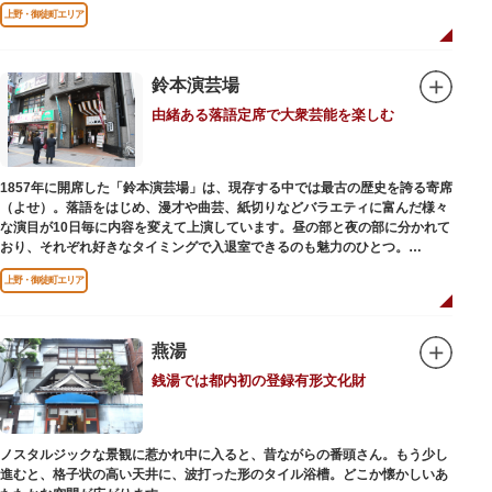
用していましたが、参詣者が増えたことから橋がかけられました。不忍池の
上野・御徒町エリア
どこからでも参拝できるように、八角形の建物になったと言われ、7月から8
月にかけては、不忍池の蓮が咲き、極楽浄土を連想させる光景が広がりま
す。
鈴本演芸場
ご本尊である辯才天は、音楽と芸能の守り神として広く信仰され、
由緒ある落語定席で大衆芸能を楽しむ
「辯”財”天」とも書くことから、金運上昇といったご利益もあると言われて
います。辯才天は琵琶を持った姿で知られていますが、不忍池辯天堂の辯才
天は、8本の腕に煩悩を破壊する武器をお持ちになっている「八臂辯才天
（はっぴべんざいてん）」。9月に行われる「巳成金（みなるかね）大祭」
1857年に開席した「鈴本演芸場」は、現存する中では最古の歴史を誇る寄席
で目にすることができます。
（よせ）。落語をはじめ、漫才や曲芸、紙切りなどバラエティに富んだ様々
不忍池辯天堂には、豊臣秀吉公が大切にしていたという伝説のある、谷中七
な演目が10日毎に内容を変えて上演しています。昼の部と夜の部に分かれて
福神とは別の「大黒天」も祀られています。
おり、それぞれ好きなタイミングで入退室できるのも魅力のひとつ。
上演中は飲食も可能です。おすすめは売店で購入できる、お箸で切れるやわ
上野・御徒町エリア
らかさで有名な「上野 井泉本店」のかつサンド。お弁当やお菓子を食べたり
ビールを飲みながら、演目をお楽しみください。
燕湯
銭湯では都内初の登録有形文化財
ノスタルジックな景観に惹かれ中に入ると、昔ながらの番頭さん。もう少し
進むと、格子状の高い天井に、波打った形のタイル浴槽。どこか懐かしいあ