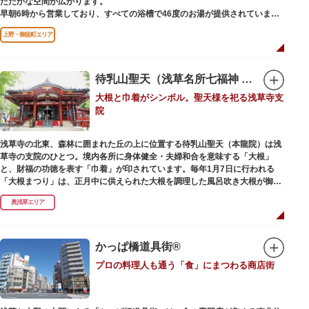
たたかな空間が広がります。
早朝6時から営業しており、すべての浴槽で46度のお湯が提供されていま
す。常連の方々を魅了するのは早朝のこの少し熱めの温度のお湯と昔ながら
上野・御徒町エリア
の懐かしさでしょうか。
店頭の屋根瓦や格子型天井等も昭和から引き継がれてきている歴史あるもの
です。お立ち寄りの際は、有形文化財に指定されたその景観も、ぜひゆった
りとご覧ください。
待乳山聖天（浅草名所七福神 毘沙門天）
大根と巾着がシンボル。聖天様を祀る浅草寺支
院
浅草寺の北東、森林に囲まれた丘の上に位置する待乳山聖天（本龍院）は浅
草寺の支院のひとつ。境内各所に身体健全・夫婦和合を意味する「大根」
と、財福の功徳を表す「巾着」が印されています。毎年1月7日に行われる
「大根まつり」は、正月中に供えられた大根を調理した風呂吹き大根が御神
酒とともに参拝者に振る舞われるイベント。聖天様のお下がりの大根をいた
奥浅草エリア
だくことで、心身健康のご利益があるそうです。
毎朝本堂で執り行われている「浴油祈祷（よくゆきとう）」は、聖天様を供
養する最高の祈祷法。心願成就の力があると考えられており、依頼すると7
かっぱ橋道具街®
日間毎朝祈祷していただけます。また、浅草名所七福神のひとつとしても知
プロの料理人も通う「食」にまつわる商店街
られ、毘沙門天が祀られています。