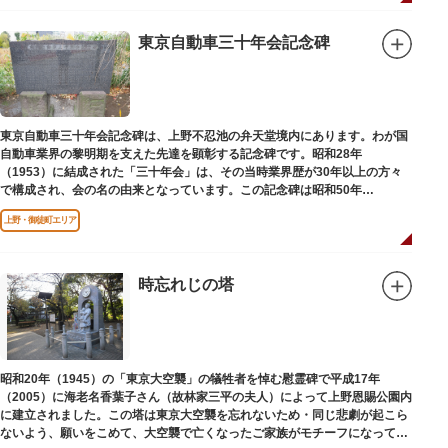
東京自動車三十年会記念碑
東京自動車三十年会記念碑は、上野不忍池の弁天堂境内にあります。わが国
自動車業界の黎明期を支えた先達を顕彰する記念碑です。昭和28年
（1953）に結成された「三十年会」は、その当時業界歴が30年以上の方々
で構成され、会の名の由来となっています。この記念碑は昭和50年
（1975）に同会が建立しました。
上野・御徒町エリア
時忘れじの塔
昭和20年（1945）の「東京大空襲」の犠牲者を悼む慰霊碑で平成17年
（2005）に海老名香葉子さん（故林家三平の夫人）によって上野恩賜公園内
に建立されました。この塔は東京大空襲を忘れないため・同じ悲劇が起こら
ないよう、願いをこめて、大空襲で亡くなったご家族がモチーフになってい