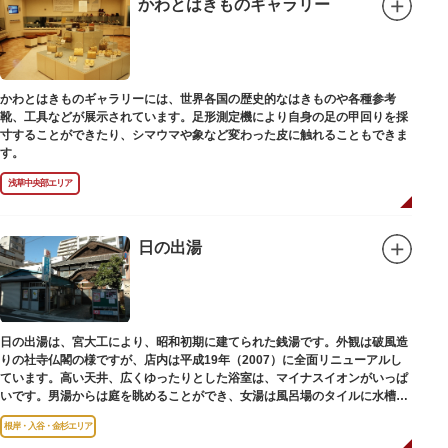
かわとはきものギャラリー
かわとはきものギャラリーには、世界各国の歴史的なはきものや各種参考
靴、工具などが展示されています。足形測定機により自身の足の甲回りを採
寸することができたり、シマウマや象など変わった皮に触れることもできま
す。
浅草中央部エリア
日の出湯
日の出湯は、宮大工により、昭和初期に建てられた銭湯です。外観は破風造
りの社寺仏閣の様ですが、店内は平成19年（2007）に全面リニューアルし
ています。高い天井、広くゆったりとした浴室は、マイナスイオンがいっぱ
いです。男湯からは庭を眺めることができ、女湯は風呂場のタイルに水槽が
はめ込まれ、可愛い金魚が泳いでいます。
根岸・入谷・金杉エリア