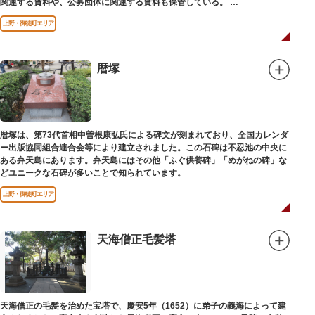
関連する資料や、公募団体に関連する資料も保管している。
（画像提供：東京都美術館）
上野・御徒町エリア
暦塚
暦塚は、第73代首相中曽根康弘氏による碑文が刻まれており、全国カレンダ
ー出版協同組合連合会等により建立されました。この石碑は不忍池の中央に
ある弁天島にあります。弁天島にはその他「ふぐ供養碑」「めがねの碑」な
どユニークな石碑が多いことで知られています。
上野・御徒町エリア
天海僧正毛髪塔
天海僧正の毛髪を治めた宝塔で、慶安5年（1652）に弟子の義海によって建