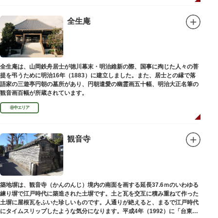
全生庵
全生庵は、山岡鉄舟居士が徳川幕末・明治維新の際、国事に殉じた人々の菩
提を弔うために明治16年（1883）に建立しました。また、居士との縁で落
語家の三遊亭円朝の墓所があり、円朝遣愛の幽霊画五十幅、明治大正名筆の
観音画百幅が所蔵されています。
谷中エリア
観音寺
築地塀は、観音寺（かんのんじ）境内の南面を画する延長37.6ｍのいわゆる
練り塀で江戸時代に築造された土塀です。土と瓦を交互に積み重ねて作った
土塀に屋根瓦をふいた珍しいものです。人通りが絶えると、まるで江戸時代
にタイムスリップしたような気分になります。平成4年（1992）に「台東区