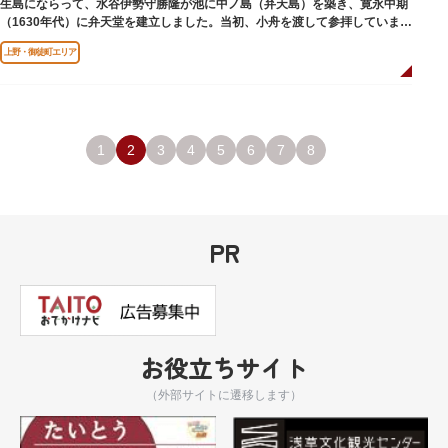
生島にならって、水谷伊勢守勝隆が池に中ノ島（弁天島）を築き、寛永中期
（1630年代）に弁天堂を建立しました。当初、小舟を渡して参拝していまし
たが、後に橋が架けられました。
上野・御徒町エリア
1
2
3
4
5
6
7
8
PR
お役立ちサイト
（外部サイトに遷移します）