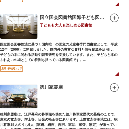
国立国会図書館国際子ども図書館
子どもも大人も楽しめる図書館
国立国会図書館法に基づく国内唯一の国立の児童書専門図書館として、平成
12年（2000）に開館しました。国内外の豊富な資料と情報資源を活用し、
子どもの本に関わる活動や調査研究を支援しています。また、子どもと本の
ふれあいの場としての役割も担っている図書館です。
レンガ棟は、明治39年（1906）に建てられた帝国図書館の建物を保存・再
上野・御徒町エリア
利用しています。
徳川家霊廟
徳川家霊廟は、江戸幕府の将軍職を務めた徳川将軍家歴代の墓所のことで、
東京の寛永寺、増上寺、日光の輪王寺にあります。上野寛永寺墓地には、徳
川将軍15人のうち6人（家綱、綱吉、吉宗、家治、家斉、家定）が眠ってい