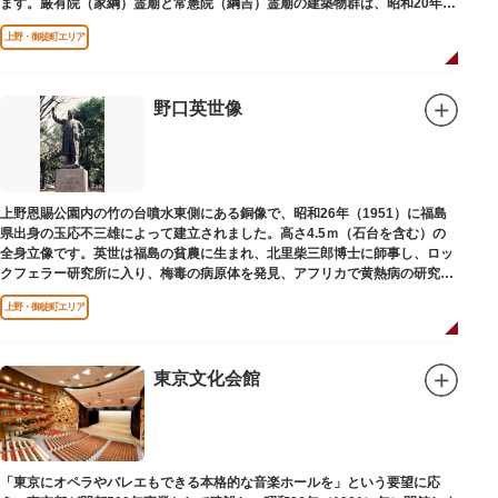
ます。厳有院（家綱）霊廟と常憲院（綱吉）霊廟の建築物群は、昭和20年
（1945）の空襲で大部分を焼失しました。
上野・御徒町エリア
野口英世像
上野恩賜公園内の竹の台噴水東側にある銅像で、昭和26年（1951）に福島
県出身の玉応不三雄によって建立されました。高さ4.5ｍ（石台を含む）の
全身立像です。英世は福島の貧農に生まれ、北里柴三郎博士に師事し、ロッ
クフェラー研究所に入り、梅毒の病原体を発見、アフリカで黄熱病の研究中
感染して、死去しました。
上野・御徒町エリア
東京文化会館
「東京にオペラやバレエもできる本格的な音楽ホールを」という要望に応