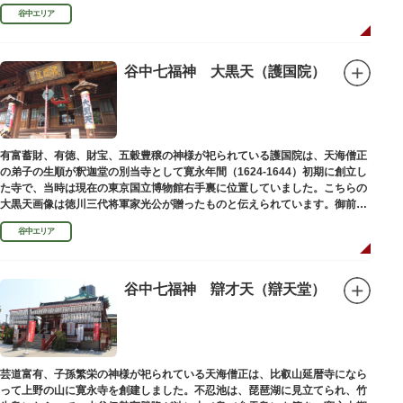
ります。
谷中エリア
谷中七福神 大黒天（護国院）
有富蓄財、有徳、財宝、五穀豊穣の神様が祀られている護国院は、天海僧正
の弟子の生順が釈迦堂の別当寺として寛永年間（1624-1644）初期に創立し
た寺で、当時は現在の東京国立博物館右手裏に位置していました。こちらの
大黒天画像は徳川三代将軍家光公が贈ったものと伝えられています。御前立
の大黒天木像は台東区文化財に指定されています。
谷中エリア
谷中七福神 辯才天（辯天堂）
芸道富有、子孫繁栄の神様が祀られている天海僧正は、比叡山延暦寺になら
って上野の山に寛永寺を創建しました。不忍池は、琵琶湖に見立てられ、竹