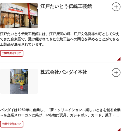
江戸たいとう伝統工芸館
江戸たいとう伝統工芸館には、江戸庶民の町、江戸文化発祥の町として栄え
てきた台東区で、受け継がれてきた伝統工芸への関心を深めることができる
工芸品が展示されています。
浅草中央部エリア
株式会社バンダイ本社
バンダイは1950年に創業し、「夢・クリエイション～楽しいときを創る企業
～を企業スローガンに掲げ、IPを軸に玩具、ガシャポン、カード、菓子・食
品・食玩、アパレル、日用雑貨など、お客さまの身近で楽しんでいただける
浅草中央部エリア
エンターテインメントをお届けしています。