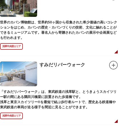
世界のカバン博物館は、世界約50ヶ国から収集された希少価値の高いコレク
ションをはじめ、カバンの歴史・カバンづくりの技術、文化に触れることが
できるミュージアムです。著名人から寄贈されたカバンの展示や企画展など
も行われます。
浅草中央部エリア
すみだリバーウォーク
「すみだリバーウォーク」は、東武鉄道の浅草駅と、とうきょうスカイツリ
ー駅の間にある隅田川橋梁に設置された歩道橋です。
浅草と東京スカイツリー®を最短で結ぶ歩行者ルートで、歴史ある鉄道橋や
東武鉄道の車両が走る様子を間近に見ることができます。
浅草中央部エリア