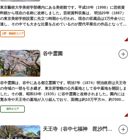
東京藝術大学美術学部構内にある美術館です。平成10年（1998）に芸術資
料館から現在の名称に改称しました。芸術資料収集は、 明治20年（1887）
の東京美術学校設置に先立つ時期から行われ、現在の収蔵品は3万件余りに
達し、その中でも大きな比重を占めているのが歴代卒業生の作品となってい
ます。
上野・御徒町エリア
谷中霊園
谷中霊園は、谷中にある都立霊園です。明治7年（1874）明治政府は天王寺
の寺域の一部を引き継ぎ、東京府管轄の公共墓地として谷中墓地を開設しま
した。その後、昭和10年（1935）に谷中霊園と改称されました。園内には
寛永寺や天王寺の墓地が入り組んでおり、面積は約10万平方ｍ、約7000基
の墓が並んでいます。園内を通る「さくら通り」は桜の名所となっていま
谷中エリア
す。
天王寺（谷中七福神 毘沙門天）