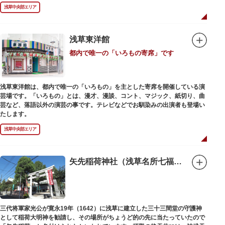
禄2年（1226）頃の作と伝わっています。また、梵鐘は寛永7年（1630）以
浅草中央部エリア
後のものと推定され、都内に現存する梵鐘の中では有数の風格を誇り、毎年
大晦日に除夜の鐘で一般開放します。（要予約）
浅草東洋館
都内で唯一の「いろもの寄席」です
浅草東洋館は、都内で唯一の「いろもの」を主とした寄席を開催している演
芸場です。「いろもの」とは、漫才、漫談、コント、マジック、紙切り、曲
芸など、落語以外の演芸の事です。テレビなどでお馴染みの出演者も登場い
たします。
浅草中央部エリア
矢先稲荷神社（浅草名所七福神 福禄寿）
三代将軍家光公が寛永19年（1642）に浅草に建立した三十三間堂の守護神
として稲荷大明神を勧請し、その場所がちょうど的の先に当たっていたので