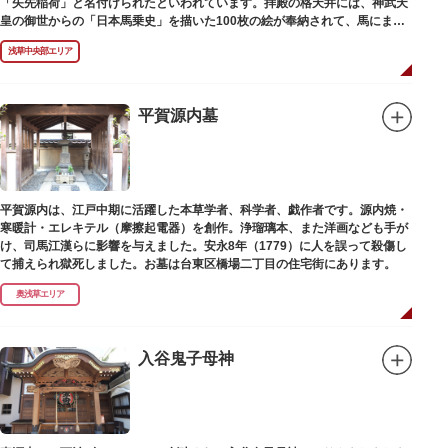
「矢先稲荷」と名付けられたといわれています。拝殿の格天井には、神武天
皇の御世からの「日本馬乗史」を描いた100枚の絵が奉納されて、馬にまつ
わる歴史が一目瞭然に理解できます。
浅草中央部エリア
平賀源内墓
平賀源内は、江戸中期に活躍した本草学者、科学者、戯作者です。源内焼・
寒暖計・エレキテル（摩擦起電器）を創作。浄瑠璃本、また洋画なども手が
け、司馬江漢らに影響を与えました。安永8年（1779）に人を誤って殺傷し
て捕えられ獄死しました。お墓は台東区橋場二丁目の住宅街にあります。
奥浅草エリア
入谷鬼子母神