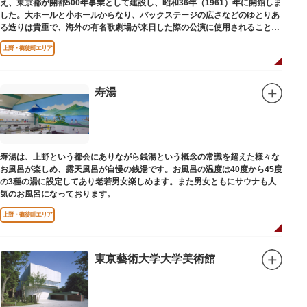
え、東京都が開都500年事業として建設し、昭和36年（1961）年に開館しま
した。大ホールと小ホールからなり、バックステージの広さなどのゆとりあ
る造りは貴重で、海外の有名歌劇場が来日した際の公演に使用されることが
多いホールです。
上野・御徒町エリア
寿湯
寿湯は、上野という都会にありながら銭湯という概念の常識を超えた様々な
お風呂が楽しめ、露天風呂が自慢の銭湯です。お風呂の温度は40度から45度
の3種の湯に設定してあり老若男女楽しめます。また男女ともにサウナも人
気のお風呂になっております。
上野・御徒町エリア
東京藝術大学大学美術館