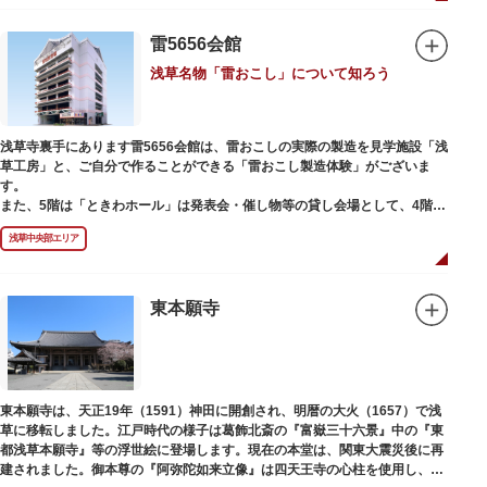
雷5656会館
浅草名物「雷おこし」について知ろう
浅草寺裏手にあります雷5656会館は、雷おこしの実際の製造を見学施設「浅
草工房」と、ご自分で作ることができる「雷おこし製造体験」がございま
す。
また、5階は「ときわホール」は発表会・催し物等の貸し会場として、4階は
打合せなどでご利用いただける「貸しスペース」がございます。
浅草中央部エリア
東本願寺
東本願寺は、天正19年（1591）神田に開創され、明暦の大火（1657）で浅
草に移転しました。江戸時代の様子は葛飾北斎の『富嶽三十六景』中の『東
都浅草本願寺』等の浮世絵に登場します。現在の本堂は、関東大震災後に再
建されました。御本尊の『阿弥陀如来立像』は四天王寺の心柱を使用し、嘉