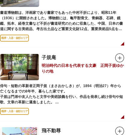
書道博物館は、洋画家であり書家でもあった中村不折により、昭和11年
（1936）に開館されました。博物館には、亀甲獣骨文、青銅器、石碑、鏡
鑑、拓本、経巻文書など不折が書道研究のために収集した、中国、日本の書
道に関する古美術品、考古出土品など重要文化財12点、重要美術品5点を含
む約16000点が収蔵されています。
根岸・入谷・金杉エリア
子規庵
明治時代の日本を代表する文豪 正岡子規ゆか
りの地
俳句・短歌の革新者正岡子規（まさおかしき）が、1894（明治27）年から
亡くなるまでの8年半、暮らした家です。
子規は門弟や友人たちと文学や美術談義を行い、作品を発表し続け俳句や短
歌、文章の革新に邁進しました。
故郷松山より母と妹を呼び寄せ、結核に苦しみながらも34歳で亡くなるまで
根岸・入谷・金杉エリア
精力的に文学作品を創作し続けた場所でもあります。
1945（昭和20）年の空襲で焼失しましたが、その5年後、当時の間取りのま
ま再建され、現在の庵は東京都指定史跡として明治の雰囲気が体感できる魅
飛不動尊
力的な空間となっています。