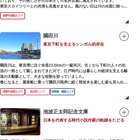
いており、その美しさから日本さくら名所百選に選定されています。
東京スカイツリーとの共演も見逃せません。風のない日は川の水面に映った
「逆さスカイツリー」と桜のコラボレーションも楽しめます。シーズン中は
浅草中央部エリア
夜桜がライトアップされ、日中とは異なる幻想的な雰囲気に包まれるのも魅
力のひとつ。屋形船や水上バスも運航しているので、いつもと違った目線の
お花見もおすすめです。
隅田川
東京下町を支えるシンボル的存在
隅田川は、東京湾に注ぐ全長23.5kmの一級河川。古くから下町の人々の生
活の一部として親しまれてきた川で、江戸時代には暮らしや経済を支える輸
送の大動脈として、大きな役割を担っていました。
春になると、屋形船に乗って隅田川両岸に続く桜並木を楽しむ姿も見られ、
東京スカイツリーとのコラボレーションも、まさに絵になる光景です。ま
浅草中央部エリア
奥浅草エリア
浅草橋・蔵前エリア
た、毎年7月の最終土曜日に開催される「隅田川花火大会」は、東京の夏の
風物詩になっており、こちらも多くの見物客でにぎわいます。
川沿いには「隅田川テラス」と呼ばれる遊歩道も整備されています。心地よ
池波正太郎記念文庫
い風に吹かれながら、緑化が施された遊歩道で散歩やジョギングを楽しんだ
日本を代表する時代小説作家の軌跡をたどる
後は、オープンカフェでほっと一息つくのもおすすめです。
隅田川にかかる橋々も、それぞれ特徴的な形をしていて見応えは抜群。せっ
かくなら水上バスに乗船して、優雅に観察してみてはいかがでしょうか。