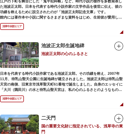
江戸の下町を舞台にした「鬼平犯科帳」など、時代小説の傑作を多数発表し
た池波正太郎。日本を代表する時代小説作家の文学作品を後世に伝え、彼の
功績を称えるために設立されたのが「池波正太郎記念文庫」です。
館内には著作本や小説に関するさまざまな資料をはじめ、生前彼が愛用して
いた万年筆やパイプ、帽子などが展示されています。書斎も復元されてお
浅草中央部エリア
り、池波正太郎をより身近に感じられるスポットです。また「池波グッズ」
とよばれる、作品の舞台を紹介した古地図やポストカード、扇子など様々な
グッズも必見。池波ファンにはたまらない空間となっています。
池波正太郎生誕地碑
池波正太郎の心のふるさと
日本を代表する時代小説作家である池波正太郎。その功績を称え、2007年
11月、待乳山聖天公園に生誕地碑が建立されました。池波正太郎は待乳山聖
天宮の南側、旧東京市浅草聖天町61番地で誕生しました。自身のエッセイに
「大川（隅田川）の水と待乳山聖天宮は、私の心のふるさとのようなもの
だ」（『東京の情景「大川と待乳山聖天宮」』より）と記しており、小説の
浅草中央部エリア
舞台にも待乳山や近くの今戸、橋場などをたびたび登場させています。
二天門
国の重要文化財に指定されている、浅草寺の東
門