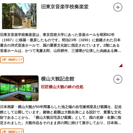
旧東京音楽学校奏楽堂
旧東京音楽学校奏楽堂は、東京芸術大学にあった音楽ホールを昭和62年
（1987）に移築・復原したものです。明治23年（1890）に創建された日本
最古の洋式音楽ホールで、国の重要文化財に指定されています。2階にある
音楽ホールは、かつて滝廉太郎、山田耕作、三浦環が公演した由緒ある舞台
です。
上野・御徒町エリア
横山大観記念館
巨匠横山大観の終の住処
日本画家・横山大観が50年間暮らした池之端の自宅兼画室及び庭園を、記念
館として公開しています。建物と庭園は大観自身による設計で、貴重な文化
財であることから、「横山大観旧宅及び庭園」として、国の史跡・名勝に指
定されました。大観作品をそのまま床の間に掛けて展示しており、日本画本
来の楽しみ方を体験できる貴重な空間です。
上野・御徒町エリア