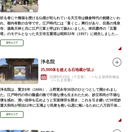
祈る者に十種福を授ける仏様が祀られている天王寺は鎌倉時代の創建といわ
れ、都内有数の古寺です。江戸時代には「富くじ」興行があり、目黒の滝泉
寺、湯島天神と共に江戸三富と呼ばれて賑わいました。幸田露伴の「五重
塔」のモデルとなった天王寺五重塔は昭和32年（1957）に焼失しました
が、その跡地は今も谷中霊園に残っています。
谷中エリア
浄名院
25,000体を超える石地蔵が並ぶ
旧暦8月15日（十五夜）：へちま加持祈祷会
（へちま供養）
浄名院は、寛文6年（1666）、上野寛永寺36坊のひとつとして開かれまし
た。江戸時代の寺の隆盛の陰で不徳な僧も生まれたため、妙立和尚が不徳な
僧を戒め、清い信仰を広めようと安楽律宗を開き、これを引き継いだ38世妙
運大和尚が明治12年に五濁より民衆を救い仏恩に報いるために八万四千体の
石地蔵建立を発願しました。現在では2万５千体を超える像が造立されてい
谷中エリア
ます。