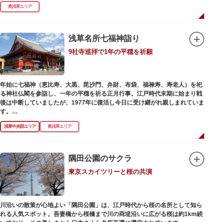
式です。明治の大火、関東大震災、第二次大戦の戦災でも周辺を災禍から守
奥浅草エリア
ったことから「火伏せの不動尊」とも呼ばれています。
本堂の右前には、樹齢約700年の大銀杏が見事な枝葉を伸ばしています。そ
の昔、すぐ近くを流れる隅田川を往来して参拝する人の目印となったのがこ
浅草名所七福神詣り
の銀杏で、今なおそのパワーを授かりに来る人も多いそうです。
9社寺巡拝で1年の平穏を祈願
また、江戸時代から伝わる布袋尊像が祀られています。その姿は肩に袋がな
くお腹が袋代わりの形をしている珍しいもので、古くから庶民に尊信されて
います。（御開帳期間 1月1日～7日）
年始に七福神（恵比寿、大黒、毘沙門、弁財、布袋、福禄寿、寿老人）を祀
る神社仏閣を参詣し、一年の平穏を祈る正月行事。江戸時代末期に始まり戦
後は中断していましたが、1977年に復活し今日に受け継がれ親しまれていま
す。
浅草中央部エリア
奥浅草エリア
浅草名所七福神の特徴は福禄寿、寿老人が2社ずつあり、巡る社寺が9ヶ所あ
るところ。九は数の究み、鳩と言う字にも使われていて、鳩は「集まる」と
いう縁起の良い意味を持つ故事に由来しているそうです。福笹に各社寺の福
絵馬をつけ、色紙・福絵に御朱印をいただきながら巡拝しましょう。
隅田公園のサクラ
東京スカイツリーと桜の共演
江戸文化発祥の地といわれる浅草には、観音様の境内を中心として広く各所
に名所・旧跡があります。七福神をめぐる途中、これらの名跡も訪ねながら
江戸文化の面影を偲んでみてはいかがでしょうか。
御利益にあやかりながらの散策は、福徳と心の安らぎを与えてくれることで
川沿いの散策が心地よい「隅田公園」は、江戸時代から桜の名所として知ら
しょう。
れる人気スポット。吾妻橋から桜橋まで川の両堤沿いに広がる桜は約1km続