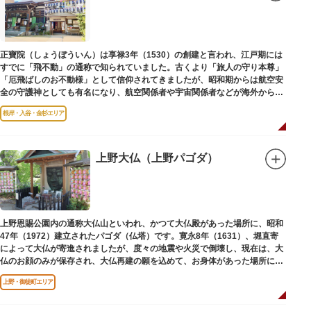
子規が病室兼書斎にしていた「病牀六尺の間」などを復元しており、明治の
暮らしだけでなく創作の様子を偲ぶことができます。現在、一般のボランテ
ィア団体により大切に維持・保存されています。
正寶院（しょうぼういん）は享禄3年（1530）の創建と言われ、江戸期には
すでに「飛不動」の通称で知られていました。古くより「旅人の守り本尊」
「厄飛ばしのお不動様」として信仰されてきましたが、昭和期からは航空安
全の守護神としても有名になり、航空関係者や宇宙関係者などが海外からも
多く参拝に訪れます。
根岸・入谷・金杉エリア
上野大仏（上野パゴダ）
上野恩賜公園内の通称大仏山といわれ、かつて大仏殿があった場所に、昭和
47年（1972）建立されたパゴダ（仏塔）です。寛永8年（1631）、堀直寄
によって大仏が寄進されましたが、度々の地震や火災で倒壊し、現在は、大
仏のお顔のみが保存され、大仏再建の願を込めて、お身体があった場所にパ
ゴダが建てられました。
上野・御徒町エリア