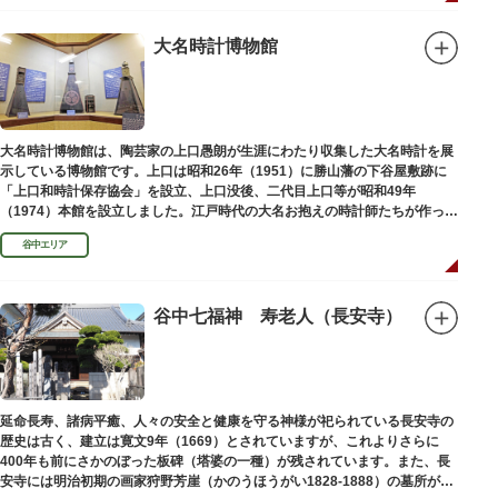
大名時計博物館
大名時計博物館は、陶芸家の上口愚朗が生涯にわたり収集した大名時計を展
示している博物館です。上口は昭和26年（1951）に勝山藩の下谷屋敷跡に
「上口和時計保存協会」を設立、上口没後、二代目上口等が昭和49年
（1974）本館を設立しました。江戸時代の大名お抱えの時計師たちが作った
櫓時計、台時計、枕時計などが並びます。
谷中エリア
谷中七福神 寿老人（長安寺）
延命長寿、諸病平癒、人々の安全と健康を守る神様が祀られている長安寺の
歴史は古く、建立は寛文9年（1669）とされていますが、これよりさらに
400年も前にさかのぼった板碑（塔婆の一種）が残されています。また、長
安寺には明治初期の画家狩野芳崖（かのうほうがい1828-1888）の墓所があ