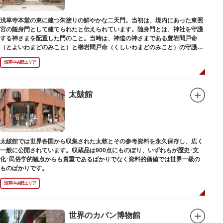
浅草寺本堂の東に建つ朱塗りの鮮やかな二天門。当初は、境内にあった東照
宮の随身門として建てられたと伝えられています。随身門とは、神社を守護
する神さまを配置した門のこと。当時は、神道の神さまである豊岩間戸命
（とよいわまどのみこと）と櫛岩間戸命（くしいわまどのみこと）の守護神
像が左右に祀られていました。
浅草中央部エリア
しかし、1868年（明治元年）に明治政府が発令した神仏分離令により、仏教
寺院である浅草寺には、この2柱の神さまの像を祀ることができなくなりま
した。そこで、浅草寺はこの2柱の像を浅草神社に遷座し、代わりに鎌倉の
鶴岡八幡宮にあった仏教の守護神である広目天（こうもくてん）と持国天
太皷館
（じこくてん）の像を二天門に安置。これに伴い、正式名称が随身門から二
天門に変更されました。
その後、第二次世界大戦により2柱の像は焼失。現在は、上野の寛永寺（か
んえいじ）の四代将軍徳川家綱霊廟にあった持国天と増長天（ぞうちょうて
ん）の像が祀られています。持国天と増長天は、四天王と呼ばれる仏さまと
太皷館では世界各国から収集された太鼓とその参考資料を永久保存し、広く
して知られていますが、四天王は仏教の守護神であることから武装した姿。
一般に公開されています。収蔵品は900点にものぼり、いずれもが歴史･文
どちらも、鎌倉時代以降に流行した複数の木材を組み合わせる技法「寄木
化･民俗学的観点からも貴重であるばかりでなく資料的価値では世界一級の
造」により造られています。
ものばかりです。
浅草中央部エリア
世界のカバン博物館