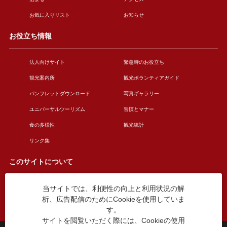
お気に入りリスト
お知らせ
お役立ち情報
法人向けサイト
緊急時のお役立ち
観光案内所
観光ボランティアガイド
パンフレットダウンロード
写真ギャラリー
ユニバーサルツーリズム
習慣とマナー
食の多様性
観光統計
リンク集
このサイトについて
当サイトでは、利便性の向上と利用状況の解
このサイトについて
広告掲載について
析、広告配信のためにCookieを使用していま
お問い合わせ
す。
サイトを閲覧いただく際には、Cookieの使用