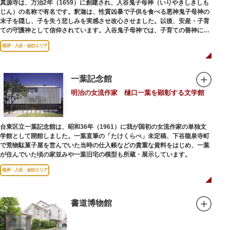
真源寺は、万治2年（1659）に創建され、入谷鬼子母神（いりやきしきしも
じん）の名称で有名です。釈迦は、性質凶暴で子供を食べる悪神鬼子母神の
末子を隠し、子を失う悲しみを実感させ改心させました。以後、安産・子育
ての守護神として信仰されています。入谷鬼子母神では、子育ての善神にな
った由来からツノのない「おに」の文字を使っています。
根岸・入谷・金杉エリア
一葉記念館
明治の女流作家 樋口一葉を顕彰する文学館
台東区立一葉記念館は、昭和36年（1961）に我が国初の女流作家の単独文
学館として開館しました。一葉直筆の「たけくらべ」未定稿、下谷龍泉寺町
で荒物駄菓子屋を営んでいた当時の仕入帳などの貴重な資料をはじめ、一葉
が住んでいた頃の家並みや一葉旧宅の模型も所蔵・展示しています。
根岸・入谷・金杉エリア
書道博物館