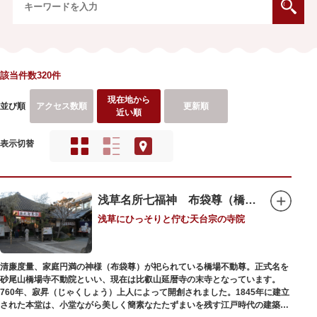
該当件数320件
現在地から
並び順
アクセス数順
更新順
近い順
表示切替
浅草名所七福神 布袋尊（橋場不動尊）
浅草にひっそりと佇む天台宗の寺院
清廉度量、家庭円満の神様（布袋尊）が祀られている橋場不動尊。正式名を
砂尾山橋場寺不動院といい、現在は比叡山延暦寺の末寺となっています。
760年、寂昇（じゃくしょう）上人によって開創されました。1845年に建立
された本堂は、小堂ながら美しく簡素なたたずまいを残す江戸時代の建築様