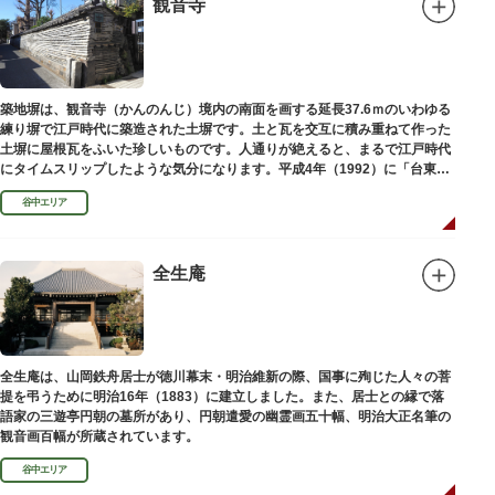
観音寺
築地塀は、観音寺（かんのんじ）境内の南面を画する延長37.6ｍのいわゆる
練り塀で江戸時代に築造された土塀です。土と瓦を交互に積み重ねて作った
土塀に屋根瓦をふいた珍しいものです。人通りが絶えると、まるで江戸時代
にタイムスリップしたような気分になります。平成4年（1992）に「台東区
まちかど賞」を受賞しました。
谷中エリア
全生庵
全生庵は、山岡鉄舟居士が徳川幕末・明治維新の際、国事に殉じた人々の菩
提を弔うために明治16年（1883）に建立しました。また、居士との縁で落
語家の三遊亭円朝の墓所があり、円朝遣愛の幽霊画五十幅、明治大正名筆の
観音画百幅が所蔵されています。
谷中エリア