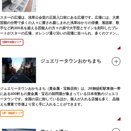
スターの広場は、浅草公会堂の正面入口前にある広場です。広場には、大衆
芸能の分野で多くの人々に愛され親しまれた浅草ゆかりの俳優、落語家、歌
手など約300名を超える芸能人の方々の原寸大手型とサインを刻印したプレ
ートがスターの広場、オレンジ通り沿いの花壇に並べられ、多くのファンに
親しまれています。
浅草中央部エリア
ジュエリータウンおかちまち
ジュエリータウンおかちまち（貴金属・宝飾店街）は、JR御徒町駅東側一帯
にある400軒もの貴金属・宝石の卸問屋が集まっている日本有数のジュエリ
ータウンです。全国の店に卸しているほか、個人が入れる店舗も多く、品揃
えも豊富で市価より安く手に入れることができます。
上野・御徒町エリア