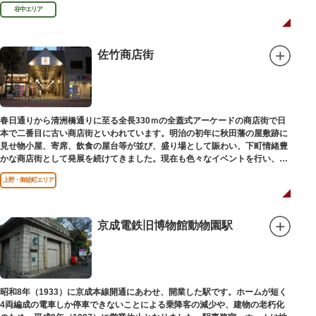
利、宣伝用ポスターなどの資料を展示しています。
谷中エリア
佐竹商店街
春日通りから清洲橋通りに至る全長330ｍの全蓋式アーケードの商店街で日
本で二番目に古い商店街といわれています。明治の初年に秋田藩の屋敷跡に
見せ物小屋、寄席、飲食の屋台等が並び、盛り場として賑わい、下町情緒豊
かな商店街として発展を続けてきました。現在も色々なイベントを行い、住
民から親しまれている魅力的な商店街です。
上野・御徒町エリア
京成電鉄旧博物館動物園駅
昭和8年（1933）に京成本線開通にあわせ、開業した駅です。ホームが短く
4両編成の電車しか停車できないことによる乗降客の減少や、建物の老朽化