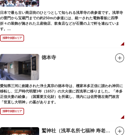
日本で最も古い商店街のひとつとして知られる浅草寺の表参道です。浅草寺
の雷門から宝蔵門までの約250mの参道には、統一された電飾看板に四季
折々の装飾が施された土産物店、飲食店などが石畳の上で軒を連ねていま
す。
人形焼や手焼きせんべいをはじめ、団子や揚げまんじゅう、雷おこしなどの
浅草中央部エリア
銘菓、和傘や扇子など伝統工芸品も並び、歩いているだけで浅草らしさを感
じる場所です。江戸文化を感じる粋な商品の数々は、海外からの観光客にも
人気。商品が作られる様子がわかる実演販売の店もあり、焼き立て、作り立
ての味を堪能できるのも魅力。下町っ子の威勢の良い売り声が飛び交うな
徳本寺
か、お気に入りのお土産探しをお楽しみください。
愛知県三河に創建された浄土真宗の徳本寺は、檀家本多正信に請われ神田に
移転し、江戸時代明暦3年（1657）の大火後に西浅草に移りました。「本多
正信夫妻の絵像」（国重要文化財）を所蔵し、境内には佐野善左衛門政言
「世直し大明神」の墓があります。
浅草中央部エリア
鷲神社（浅草名所七福神 寿老人）