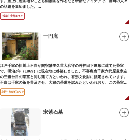
す。屋上に遊園地やこども動物園を作るなど斬新なアイデアで、当時の人々
の話題を集めました。
現在は、B1階から地上3階までが松屋浅草の売り場。2012年のリニューアル
浅草中央部エリア
で建設当時のシンボル・大時計も復活し、昭和の面影を残す百貨店は今でも
人々に親しまれています。地上1階は 浅草らしい下町銘菓をはじめ、全国か
らセレクトされた銘菓が並ぶ「浅草すいーつ小町」。東武線「浅草駅」直結
なので、お土産購入にも便利です。
一円庵
江戸千家の祖川上不白が関宿藩主久世大和守の外神田下屋敷に建てた茶室
で、明治2年（1869）に現在地に移築しました。不審庵表千家六代原叟宗左
の三畳台目の茶室と同じ建て方といわれ、有形文化財に指定されています。
不白は千家の茶を普及させ、大衆の茶道を試みたといわれおり、この茶室は
江戸千家を広める拠点となりました。
上野・御徒町エリア
宋紫石墓