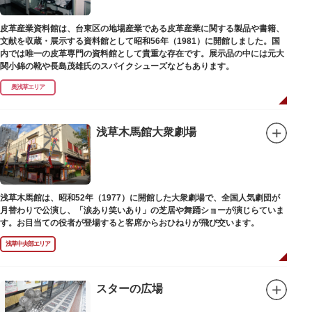
皮革産業資料館は、台東区の地場産業である皮革産業に関する製品や書籍、
文献を収蔵・展示する資料館として昭和56年（1981）に開館しました。国
内では唯一の皮革専門の資料館として貴重な存在です。展示品の中には元大
関小錦の靴や長島茂雄氏のスパイクシューズなどもあります。
奥浅草エリア
浅草木馬館大衆劇場
浅草木馬館は、昭和52年（1977）に開館した大衆劇場で、全国人気劇団が
月替わりで公演し、「涙あり笑いあり」の芝居や舞踊ショーが演じらていま
す。お目当ての役者が登場すると客席からおひねりが飛び交います。
浅草中央部エリア
スターの広場