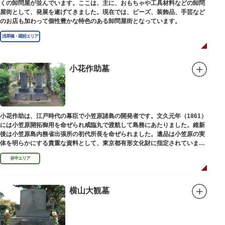
くの卸問屋が並んでいます。ここは、主に、おもちゃや工具材料などの卸問
屋街として、発展を遂げてきました。現在では、ビーズ、装飾品、手芸など
のお店も加わって個性豊かな特色のある卸問屋街となっています。
浅草橋・蔵前エリア
小花作助墓
小花作助は、江戸時代の幕臣で小笠原諸島の開発者です。文久元年（1861）
には小笠原開拓御用を命ぜられ咸臨丸で渡航して島務にあたりました。維新
後は小笠原島内務省出張所の初代所長を命ぜられました。遺品は小笠原の実
体を明らかにする貴重な資料として、東京都有形文化財に指定されていま
す。お墓は谷中霊園にあります。
谷中エリア
横山大観墓