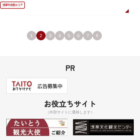
像が左右に祀られていました。
浅草中央部エリア
しかし、1868年（明治元年）に明治政府が発令した神仏分離令により、仏教
寺院である浅草寺には、この2柱の神さまの像を祀ることができなくなりま
した。そこで、浅草寺はこの2柱の像を浅草神社に遷座し、代わりに鎌倉の
鶴岡八幡宮にあった仏教の守護神である広目天（こうもくてん）と持国天
（じこくてん）の像を二天門に安置。これに伴い、正式名称が随身門から二
天門に変更されました。
1
2
3
4
5
6
7
8
その後、第二次世界大戦により2柱の像は焼失。現在は、上野の寛永寺（か
んえいじ）の四代将軍徳川家綱霊廟にあった持国天と増長天（ぞうちょうて
ん）の像が祀られています。持国天と増長天は、四天王と呼ばれる仏さまと
して知られていますが、四天王は仏教の守護神であることから武装した姿。
どちらも、鎌倉時代以降に流行した複数の木材を組み合わせる技法「寄木
PR
造」により造られています。
お役立ちサイト
（外部サイトに遷移します）