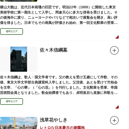
横山大観は、近代日本画壇の巨匠です。明治22年（1889）に開校した東京
美術学校に第一期生として入学し、岡倉天心に多大な啓発を受けました。そ
の後海外に渡り、ニューヨークやパリなどで相次いで展覧会を開き、高い評
価を得ました。日本でもその画風が評価され始め、第一回文化勲章の受章者
となりました。お墓は谷中霊園にあります。
谷中エリア
佐々木信綱墓
佐々木信綱は、歌人・国文学者です。父の教えを受け五歳にして作歌、その
後、東京大学文学部古典講習科入学しました。父没後、あとを受けて竹柏会
を主宰、「心の華」（「心の花」）を刊行しました。文化勲章を受章、帝国
芸術院会員となりました。歌会始撰者でもあり、貞明皇后ら皇族に和歌を指
導しました。そのお墓は谷中霊園にあります。
谷中エリア
浅草花やしき
レトロな日本最古の遊園地