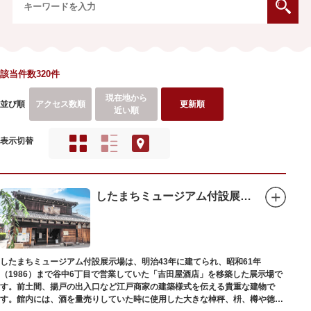
該当件数320件
現在地から
並び順
アクセス数順
更新順
近い順
表示切替
したまちミュージアム付設展示場（旧吉田屋酒店）
したまちミュージアム付設展示場は、明治43年に建てられ、昭和61年
（1986）まで谷中6丁目で営業していた「吉田屋酒店」を移築した展示場で
す。前土間、揚戸の出入口など江戸商家の建築様式を伝える貴重な建物で
す。館内には、酒を量売りしていた時に使用した大きな棹秤、枡、樽や徳