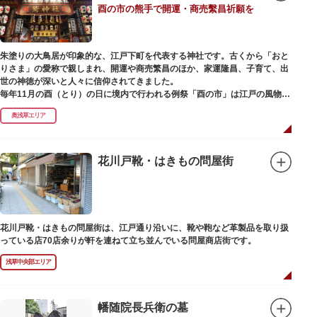
酉の市の熊手で開運・商売繫昌祈願を
朱塗りの大鳥居が印象的な、江戸下町を代表する神社です。古くから「おと
りさま」の愛称で親しまれ、開運や商売繁昌のほか、家運隆昌、子育て、出
世の神徳が深いと人々に信仰されてきました。
毎年11月の酉（とり）の日に境内で行われる例祭「酉の市」は江戸の風物詩
として有名。福をかきこむと言われる熊手をはじめ八ツ頭芋、お多福の面な
奥浅草エリア
ど、色とりどりの縁起物を買い求める人たちで賑わいます。樋口一葉の代表
作『たけくらべ』や他の文学作品にもこの酉の市が数多く登場することか
ら、いかに地域に根付いた催し物だったかが伺い知れます。
花川戸靴・はきもの問屋街
なでる場所によって異なるご利益を授かるといわれる「なでおかめ」も人
気。ふっくらとした優しい顔立ちのおかめは「お多福」とも言われ、福が多
く幸せを招く女性の象徴という事から長年親しまれる縁起物です。
ご祭神としては天日鷲命（あめのひわしのみこと）と日本武尊（やまとたけ
花川戸靴・はきもの問屋街は、江戸通り沿いに、靴や鞄など革製品を取り扱
るのみこと）の他、浅草名所七福神のひとつとしても知られ、寿老人が祀ら
っている店70店余りが軒を連ねて立ち並んでいる問屋商店街です。
れています。
浅草中央部エリア
幡随院長兵衛の墓