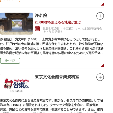
れており、これまで約5万体の石地蔵尊が造立され、今も増え続けていま
す。
浄名院
25,000体を超える石地蔵が並ぶ
旧暦8月15日（十五夜）：へちま加持祈祷会
（へちま供養）
浄名院は、寛文6年（1666）、上野寛永寺36坊のひとつとして開かれまし
た。江戸時代の寺の隆盛の陰で不徳な僧も生まれたため、妙立和尚が不徳な
僧を戒め、清い信仰を広めようと安楽律宗を開き、これを引き継いだ38世妙
運大和尚が明治12年に五濁より民衆を救い仏恩に報いるために八万四千体の
石地蔵建立を発願しました。現在では2万５千体を超える像が造立されてい
谷中エリア
ます。
東京文化会館音楽資料室
東京文化会館内にある音楽資料室です。数少ない音楽専門の図書館として昭
和36年（1961）に開設されました。クラシック音楽を中心に、民族音楽、
邦楽、舞踊などの資料を無料で閲覧・視聴することができます。また、都内