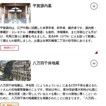
が設置されます。それを八の字に三回通って穢れを祓うことで疫病や災厄か
ら逃れ、福徳があると伝えられる行事です。
平賀源内墓
本殿には浅草寺のご本尊である聖観世音菩薩像を見つけた漁師の兄弟ととも
に、尊像として奉安した郷土の文化人、土師真中知（はじのなかとも）の3
人が祀られています。江戸時代に徳川家光が寄進した社殿は本殿・幣殿と拝
殿の間が渡り廊下で繋がる建築様式。国の重要文化財に指定されています。
平賀源内は、江戸中期に活躍した本草学者、科学者、戯作者です。源内焼・
また、浅草名所七福神のひとつとしても知られ、恵比須像が祀られていま
寒暖計・エレキテル（摩擦起電器）を創作。浄瑠璃本、また洋画なども手が
す。
け、司馬江漢らに影響を与えました。安永8年（1779）に人を誤って殺傷し
て捕えられ獄死しました。お墓は台東区橋場二丁目の住宅街にあります。
奥浅草エリア
八万四千体地蔵
八万四千体地蔵は、浄名院（じょうみょういん）にある2万5千体を超えるた
くさんの石地蔵菩薩像のことです。明治12年に、第38世妙運大和尚が仏恩に
報い、衆生済度（迷い苦しんでいる人々を救い、悟りの境地に導くこと）の
ために、八万四千体の地蔵建立を発願されたことに始まります。「八万四
千」とは仏法で無数の意味を示します。この石地蔵尊は全国各地にも造立さ
上野・御徒町エリア