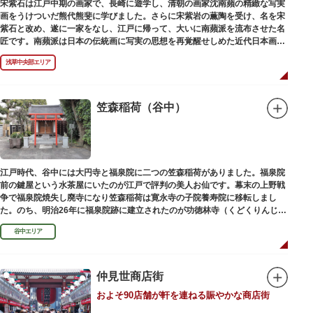
宋紫石は江戸中期の画家で、長崎に遊学し、清朝の画家沈南蘋の精緻な写実
画をうけついだ熊代熊斐に学びました。さらに宋紫岩の薫陶を受け、名を宋
紫石と改め、遂に一家をなし、江戸に帰って、大いに南蘋派を流布させた名
匠です。南蘋派は日本の伝統画に写実の思想を再覚醒せしめた近代日本画壇
の源流です。お墓は徳本寺（とくほんじ）境内にあります。
浅草中央部エリア
笠森稲荷（谷中）
江戸時代、谷中には大円寺と福泉院に二つの笠森稲荷がありました。福泉院
前の鍵屋という水茶屋にいたのが江戸で評判の美人お仙です。幕末の上野戦
争で福泉院焼失し廃寺になり笠森稲荷は寛永寺の子院養寿院に移転しまし
た。のち、明治26年に福泉院跡に建立されたのが功徳林寺（くどくりんじ）
で、明治末期には稲荷社が祀られました。
谷中エリア
仲見世商店街
およそ90店舗が軒を連ねる賑やかな商店街