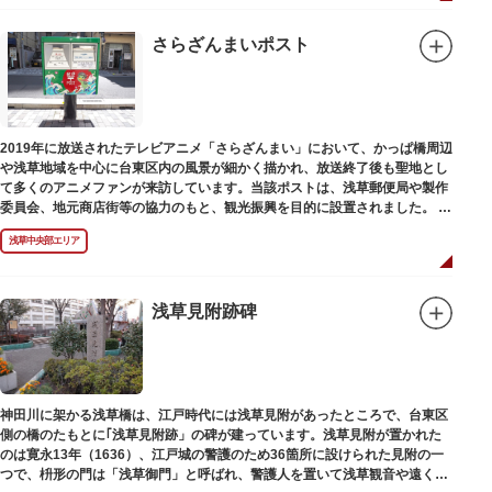
さらざんまいポスト
2019年に放送されたテレビアニメ「さらざんまい」において、かっぱ橋周辺
や浅草地域を中心に台東区内の風景が細かく描かれ、放送終了後も聖地とし
て多くのアニメファンが来訪しています。当該ポストは、浅草郵便局や製作
委員会、地元商店街等の協力のもと、観光振興を目的に設置されました。
<「さらざんまい」監督の幾原邦彦氏のコメント>
浅草中央部エリア
「実在する風景を舞台として制作したキャラクターたちが、このような形で
地域の方々にも受け入れていただけて大変嬉しいです。聖地巡礼のシンボル
としていただければスタッフ一同、幸いです。」
浅草見附跡碑
設置年月日:令和3年3月10日
神田川に架かる浅草橋は、江戸時代には浅草見附があったところで、台東区
側の橋のたもとに｢浅草見附跡」の碑が建っています。浅草見附が置かれた
のは寛永13年（1636）、江戸城の警護のため36箇所に設けられた見附の一
つで、枡形の門は「浅草御門」と呼ばれ、警護人を置いて浅草観音や遠くは