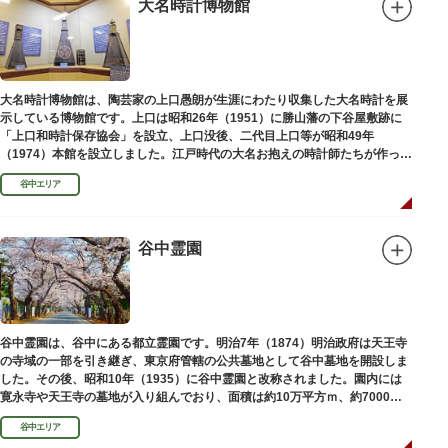
大名時計博物館
大名時計博物館は、陶芸家の上口愚朗が生涯にわたり収集した大名時計を展
示している博物館です。上口は昭和26年（1951）に勝山藩の下谷屋敷跡に
「上口和時計保存協会」を設立、上口没後、二代目上口等が昭和49年
（1974）本館を設立しました。江戸時代の大名お抱えの時計師たちが作った
櫓時計、台時計、枕時計などが並びます。
谷中エリア
谷中霊園
谷中霊園は、谷中にある都立霊園です。明治7年（1874）明治政府は天王寺
の寺域の一部を引き継ぎ、東京府管轄の公共墓地として谷中墓地を開設しま
した。その後、昭和10年（1935）に谷中霊園と改称されました。園内には
寛永寺や天王寺の墓地が入り組んでおり、面積は約10万平方ｍ、約7000基
の墓が並んでいます。園内を通る「さくら通り」は桜の名所となっていま
谷中エリア
す。