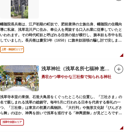
幡随院長兵衛は、江戸初期の町奴で、肥前唐津の士族出身、幡随院の住職向
導に私淑、浅草花川戸に住み、奉公人を周旋する口入れ業に従事していたと
いわれます。その時代町奴と呼ばれる任侠の徒が横行し、旗本奴も市中を乱
していました。長兵衛は慶安3年（1650）に旗本奴頭領の騙し討で没しまし
た。お墓は源空寺（げんくうじ）にあります。
上野・御徒町エリア
浅草神社（浅草名所七福神 恵比須）
勇壮かつ華やかな三社祭で知られる神社
浅草寺本堂の東側、石造大鳥居をくぐったところに位置し、「三社さま」の
名で親しまれる浅草の総鎮守。毎年5月に行われる日本を代表する祭礼の一
つ、「三社祭」は東京の初夏の風物詩。「大行列」や無形文化財「びんざさ
ら舞」のほか、神輿を担いで浅草を巡行する「神輿渡御」が見どころです。
町を練り歩く担ぎ手たちの威勢良い掛け声が響き渡り、浅草の町がまつり一
浅草中央部エリア
色に染まります。
6月の「夏越し（なごし）の大祓」では、茅草で作られた輪の中（茅の輪）