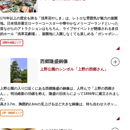
170年以上の歴史を誇る「浅草花やしき」は、レトロな雰囲気が魅力の遊園
地。日本現存最古ローラーコースターや華やかなメリーゴーランドといった
昔ながらのアトラクションはもちろん、ライブやイベントが開催される多目
的ホール「浅草花劇場」、遊園地に入園しなくても楽しめる「ガシャポンの
デパート浅草花やしき店」も併設され、さまざまな娯楽を楽しめる浅草の
浅草中央部エリア
「遊びの場」として親しまれています。
浅草花やしきは、江戸時代末期の1853年に造園師・森田六三郎により、牡丹
と菊細工を主とした花園（かえん）として誕生しました。明治時代に入ると
西郷隆盛銅像
遊戯施設が置かれ、珍鳥や猛獣、見世物の展示などでも評判に。全国有数の
上野公園のシンボル「上野の西郷さん」
動物園としても知られるようになりました。戦後は遊園地として再開し、温
かさと懐かしさを併せ持つレトロなアトラクションや雰囲気で人気のスポッ
トとなっています。幼児（0歳～4歳）は入園とのりもの料が無料で、年齢や
身長制限の無いアトラクションもあり、子どもの遊園地デビューにもぴった
上野公園の入り口近くにある西郷隆盛の銅像は、人呼んで「上野の西郷さ
りです。
ん」。明治維新の功績を称え、隆盛の旧友らによって1898年に建立されまし
た。
高さ3.7m、胸囲約2.6mの見上げるほど大きな銅像は、待ち合わせスポット
やフォトスポットとして親しまれています。彫刻家、高村光雲によって作ら
上野・御徒町エリア
れた像は、愛犬のツンと一緒にうさぎ狩りに出かけているところだそう。
上野公園にお立ち寄りの際は、ぜひ「上野の西郷さん」と写真撮影を楽しん
ではいかがでしょうか。