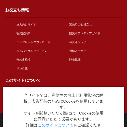
お役立ち情報
法人向けサイト
緊急時のお役立ち
観光案内所
観光ボランティアガイド
パンフレットダウンロード
写真ギャラリー
ユニバーサルツーリズム
習慣とマナー
食の多様性
観光統計
リンク集
このサイトについて
当サイトでは、利便性の向上と利用状況の解
このサイトについて
広告掲載について
析、広告配信のためにCookieを使用していま
お問い合わせ
す。
サイトを閲覧いただく際には、Cookieの使用
に同意いただく必要があります。
台東区役所観光課
詳細は
このサイトについて
をご確認くださ
〒110-8615 東京都台東区東上野4丁目5番6号