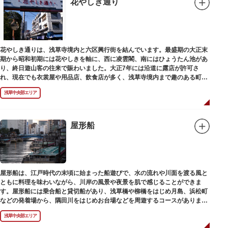
花やしき通り
花やしき通りは、浅草寺境内と六区興行街を結んでいます。最盛期の大正末
期から昭和初期には花やしきを軸に、西に凌雲閣、南にはひょうたん池があ
り、終日遊山客の往来で賑わいました。大正7年には沿道に露店が許可さ
れ、現在でも衣裳屋や用品店、飲食店が多く、浅草寺境内まで趣のある町並
みが続いています。
浅草中央部エリア
屋形船
屋形船は、江戸時代の末頃に始まった船遊びで、水の流れや川面を渡る風と
ともに料理を味わいながら、川岸の風景や夜景を肌で感じることができま
す。屋形船には乗合船と貸切船があり、浅草橋や柳橋をはじめ月島、浜松町
などの発着場から、隅田川をはじめお台場などを周遊するコースがありま
す。
浅草中央部エリア