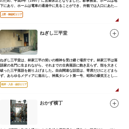
のため、平成9年（1997）に営業休止となりました。駅事務室、ホームは地
下にあり、ホームは電車の通過中に見ることができ、外観では入口にあたる
建物を見ることができます。
上野・御徒町エリア
ねぎし三平堂
ねぎし三平堂は、林家三平の笑いの精神を受け継ぐ場所です。林家三平は落
語家の名門に生まれながら、それまでの古典落語に飽き足らず、殻を大きく
破った三平落語を創り上げました。自由闊達な話芸は、寄席だけにとどまら
ず、あらゆるメディアに進出し、神風タレント第一号、昭和の爆笑王とし
て、いつまでも日本人の心に残っています。
根岸・入谷・金杉エリア
おかず横丁