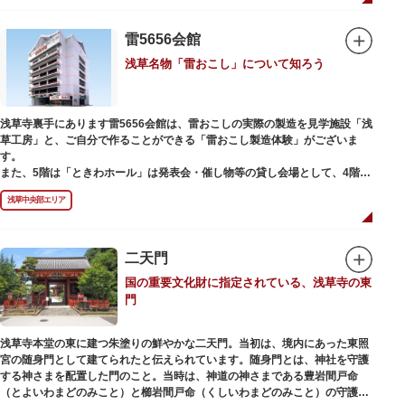
雷5656会館
浅草名物「雷おこし」について知ろう
浅草寺裏手にあります雷5656会館は、雷おこしの実際の製造を見学施設「浅
草工房」と、ご自分で作ることができる「雷おこし製造体験」がございま
す。
また、5階は「ときわホール」は発表会・催し物等の貸し会場として、4階は
打合せなどでご利用いただける「貸しスペース」がございます。
浅草中央部エリア
二天門
国の重要文化財に指定されている、浅草寺の東
門
浅草寺本堂の東に建つ朱塗りの鮮やかな二天門。当初は、境内にあった東照
宮の随身門として建てられたと伝えられています。随身門とは、神社を守護
する神さまを配置した門のこと。当時は、神道の神さまである豊岩間戸命
（とよいわまどのみこと）と櫛岩間戸命（くしいわまどのみこと）の守護神