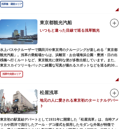
奥州へ往来する人々を取り締まりました。
浅草橋・蔵前エリア
東京都観光汽船
いつもと違った目線で巡る浅草観光
水上バスやクルーザーで隅田川や東京湾のクルージングが楽しめる「東京都
観光汽船」。浅草の乗船場からは、浜離宮・お台場海浜公園・豊洲・日の出
桟橋へ行くルートなど、東京観光に便利な便が多数出航しています。また、
東京スカイツリーをバックに綺麗な写真が撮れるスポットなどを巡る約30分
の「浅草周遊コース」も。初日の出やお花見、隅田川花火大会、クリスマス
浅草中央部エリア
などのイベント時は、いつもと違う目線から東京の景色を堪能できるイベン
トクルーズも企画されています。
漫画・アニメ界の巨匠、松本零士氏が宇宙船をイメージしてデザインした船
や、約300人が乗船可能なアメリカンな大型船など多種多様な船体も魅力。
松屋浅草
目的や人数にあわせてコースや時間帯を選べるチャータークルーズも行われ
地元の人に愛される東京初のターミナルデパー
ています。
ト
東京初の駅直結デパートとして1931年に開業した「松屋浅草」は、当時アメ
リカや西洋で流行したアール・デコ様式を採用したモダンな外装が特徴で