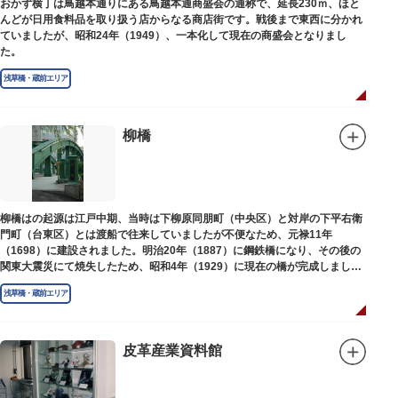
おかず横丁は鳥越本通りにある鳥越本通商盛会の通称で、延長230ｍ、ほと
んどが日用食料品を取り扱う店からなる商店街です。戦後まで東西に分かれ
ていましたが、昭和24年（1949）、一本化して現在の商盛会となりまし
た。
浅草橋・蔵前エリア
柳橋
柳橋はの起源は江戸中期、当時は下柳原同朋町（中央区）と対岸の下平右衛
門町（台東区）とは渡船で往来していましたが不便なため、元禄11年
（1698）に建設されました。明治20年（1887）に鋼鉄橋になり、その後の
関東大震災にて焼失したため、昭和4年（1929）に現在の橋が完成しまし
た。
浅草橋・蔵前エリア
皮革産業資料館