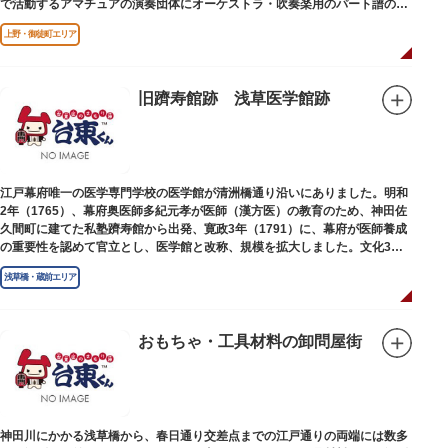
で活動するアマチュアの演奏団体にオーケストラ・吹奏楽用のパート譜の館
外貸出も行っています。
上野・御徒町エリア
旧躋寿館跡 浅草医学館跡
江戸幕府唯一の医学専門学校の医学館が清洲橋通り沿いにありました。明和
2年（1765）、幕府奥医師多紀元孝が医師（漢方医）の教育のため、神田佐
久間町に建てた私塾躋寿館から出発、寛政3年（1791）に、幕府が医師養成
の重要性を認めて官立とし、医学館と改称、規模を拡大しました。文化3年
（1806）、大火に遭い焼失しましたが、同年に旧向柳原一丁目に移転、再建
浅草橋・蔵前エリア
されました。
敷地は約7千平方メートル、代々多紀家がその監督に当たり、天保14年
（1843）には寄宿舎を設けて全寮制とし、広く一般からも入学を許可し、子
弟育成をはかるなど、江戸時代後期から明治維新に至る日本の医学振興に貢
おもちゃ・工具材料の卸問屋街
献しました。
※現在、この場所に「旧躋寿館跡 浅草医学館跡」に関する案内板や説明版
等は設置されておりません。
神田川にかかる浅草橋から、春日通り交差点までの江戸通りの両端には数多