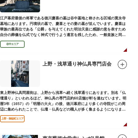
江戸幕府最後の将軍である徳川慶喜の墓は谷中墓地と称される区域の寛永寺
墓地にあります。円墳状の墓で、慶喜とその妻の墓が並んでいます。慶喜は
華族の最高位である「公爵」を与えてくれた明治天皇に感謝の意を表すため
自分の葬儀を仏式でなく神式で行うよう遺言を残したため、一般皇族と同じ
ような円墳が建てられました。
谷中エリア
上野・浅草通り神仏具専門店会
東上野神仏具問屋街は、上野から浅草へ続く浅草通りにあります。別名「仏
壇通り」といわれるほど、神仏具の専門店約60店舗が軒を連ねています。明
暦3年（1657）の「明暦の大火」の後、徳川幕府により多くの寺院がこの周
辺に集められたことで、仏壇・仏具などの職人が多く集まるようになりまし
た。
上野・御徒町エリア