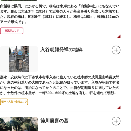
白鬚橋は隅田川にかかる橋で、橋名は東岸にある「白鬚神社」にちなんでい
ます。創架は大正3年（1914）で近在の人々が基金を募り完成した木橋でし
た。現在の橋は、昭和6年（1931）に竣工し、橋長は168ｍ、幅員は22ｍの
アーチ形式です。
奥浅草エリア
入谷朝顔発祥の地碑
嘉永・安政時代に下谷坂本村字入谷に住んでいた植木師の成田屋山崎留次郎
が、東の朝顔造りの大関であったと記録が残っています。入谷が朝顔で有名
になったのは、明治になってからのことで、土質が朝顔造りに適していたの
か、十数件の植木屋が、一軒500～600坪の土地を有し、軒を連ねて朝顔造
りをはじめました。
根岸・入谷・金杉エリア
徳川慶喜の墓