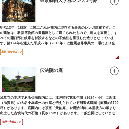
東京藝術大学赤レンガ1号館
明治13年（1880）に竣工された都内に現存する最古のレンガ建築です。こ
の建物は、教育博物館の書籍庫として建てられたもので、耐火を重視し、す
べての開口部に鉄扉を付設するなどの不燃性を重視した造りとなっていま
す。築124年を迎えた平成22年（2010年）に耐震改修事業の一環により全面
改修が施されました。
上野・御徒町エリア
伝法院の庭
浅草寺の本坊である伝法院内には、江戸時代寛永年間（1624～44）に近江
（滋賀県）の大名小堀遠州の作庭と伝えられている廻遊式庭園（面積約3700
坪）があります。庭園内には茶室「天佑庵」や明治2年に本堂後方の塚より
出土した古墳時代の石棺（長さ2.5m）があります。一般公開はしていません
が、不定期で特別公開されることがあります。
浅草中央部エリア