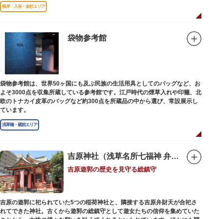
故郷松山より母と妹を呼び寄せ、結核に苦しみながらも34歳で亡くなるまで
根岸・入谷・金杉エリア
精力的に文学作品を創作し続けた場所でもあります。
1945（昭和20）年の空襲で焼失しましたが、その5年後、当時の間取りのま
ま再建され、現在の庵は東京都指定史跡として明治の雰囲気が体感できる魅
袋物参考館
力的な空間となっています。
子規が病室兼書斎にしていた「病牀六尺の間」などを復元しており、明治の
暮らしだけでなく創作の様子を偲ぶことができます。現在、一般のボランテ
ィア団体により大切に維持・保存されています。
袋物参考館は、世界50ヶ国にも及ぶ民族の生活用具としてのバッグなど、お
よそ3000点を収集所蔵している参考館です。江戸時代の煙草入れや印籠、北
欧のトナカイ皮革のバッグなど約300点を所蔵品の中から選び、常設展示し
ています。
浅草橋・蔵前エリア
吉原神社（浅草名所七福神 弁財天）
吉原遊郭の歴史を見守る総鎮守
吉原の遊郭に祀られていた5つの稲荷神社と、隣接する吉原弁財天が合祀さ
れてできた神社。古くから遊郭の総鎮守として遊女たちの信仰を集めていた