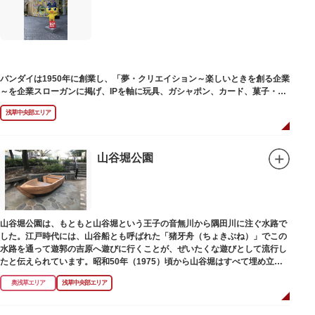
塚の上には板碑が祀られています。この板碑には「弘安十一年戊子五月二十
二日孝子敬白」と刻まれており、区内でも古いものです。しかし妙亀塚と板
碑との関係は、明らかではありません。
なお、隅田川の対岸、木母寺（墨田区堤通）境内には梅若にちなむ梅若塚
（都旧跡）があり、この妙亀塚と相対するものと考えられています。
バンダイは1950年に創業し、「夢・クリエイション～楽しいときを創る企業
～を企業スローガンに掲げ、IPを軸に玩具、ガシャポン、カード、菓子・食
品・食玩、アパレル、日用雑貨など、お客さまの身近で楽しんでいただける
浅草中央部エリア
エンターテインメントをお届けしています。
山谷堀公園
山谷堀公園は、もともと山谷堀という王子の音無川から隅田川に注ぐ水路で
した。江戸時代には、山谷船とも呼ばれた「猪牙舟（ちょきぶね）」でこの
水路を通って遊郭の吉原へ遊びに行くことが、ぜいたくな遊びとして流行し
たと伝えられています。昭和50年（1975）頃から山谷堀はすべて埋め立て
られて暗渠となり、細長い公園として生まれ変わりました。山谷堀公園に
奥浅草エリア
浅草中央部エリア
は、猪牙舟についての説明板も設置されています。