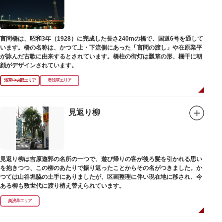
言問橋は、昭和3年（1928）に完成した長さ240mの橋で、国道6号を通して
います。橋の名称は、かつて上・下流側にあった「言問の渡し」や在原業平
が詠んだ古歌に由来するとされています。橋柱の街灯は瓢箪の形、欄干に朝
顔がデザインされています。
浅草中央部エリア
奥浅草エリア
見返り柳
見返り柳は吉原遊郭の名所の一つで、遊び帰りの客が後ろ髪を引かれる思い
を抱きつつ、この柳のあたりで振り返ったことからその名がつきました。か
つては山谷堀脇の土手にありましたが、区画整理に伴い現在地に移され、今
ある柳も数世代に渡り植え替えられています。
奥浅草エリア