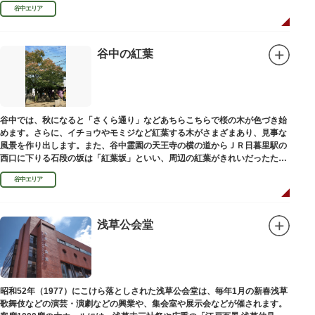
100mの桜並木や、霊園内に点在する大木なども見事です。
谷中エリア
谷中の紅葉
谷中では、秋になると「さくら通り」などあちらこちらで桜の木が色づき始
めます。さらに、イチョウやモミジなど紅葉する木がさまざまあり、見事な
風景を作り出します。また、谷中霊園の天王寺の横の道からＪＲ日暮里駅の
西口に下りる石段の坂は「紅葉坂」といい、周辺の紅葉がきれいだったため
このように命名されたという説があります。
谷中エリア
浅草公会堂
昭和52年（1977）にこけら落としされた浅草公会堂は、毎年1月の新春浅草
歌舞伎などの演芸・演劇などの興業や、集会室や展示会などが催されます。