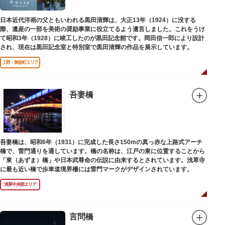
日本近代洋画の父ともいわれる黒田清輝は、大正13年（1924）に没する
際、遺産の一部を美術の奨励事業に役立てるよう遺言しました。これをうけ
て昭和3年（1928）に竣工したのが黒田記念館です。岡田信一郎により設計
され、現在は黒田記念室と特別室で黒田清輝の作品を展示しています。
上野・御徒町エリア
吾妻橋
吾妻橋は、昭和6年（1931）に完成した長さ150mの真っ赤な上路式アーチ
橋で、雷門通りを通しています。橋の名称は、江戸の東に位置することから
「東（あずま）橋」や日本武尊命の伝説に由来するとされています。浅草寺
に最も近い橋で歩車道境界柵には雷門マークがデザインされています。
浅草中央部エリア
言問橋