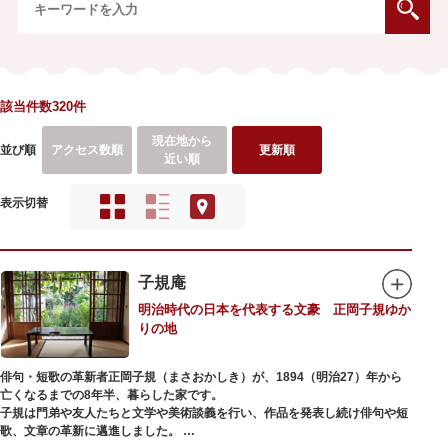
該当件数320件
現在地から
並び順
アクセス数順
更新順
近い順
表示切替
子規庵
明治時代の日本を代表する文豪 正岡子規ゆか
りの地
俳句・短歌の革新者正岡子規（まさおかしき）が、1894（明治27）年から
亡くなるまでの8年半、暮らした家です。
子規は門弟や友人たちと文学や美術談義を行い、作品を発表し続け俳句や短
歌、文章の革新に邁進しました。