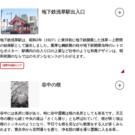
地下鉄浅草駅出入口
地下鉄浅草駅は、昭和2年（1927）に東洋初に地下鉄開業した浅草～上野間
の始発駅として誕生しました。重厚な鋼鉄製の柱や地下鉄開業当時のレトロ
なポスター、駅構内の出入り口の上屋など社寺のような和風デザインは、昭
和初期のならではのモダンなセンスがうかがえます。
浅草中央部エリア
谷中の桜
谷中には各所に桜があり、特に谷中霊園は桜の名所としても有名です。天王
寺の横から続く中央の道は「さくら通り」とも呼ばれていて、桜が咲く頃は
桜のトンネルのようになり、平日でも桜を見ながら散策をする人が多くみら
れます。寛永寺から言問通りを渡り、浄名院の横を通り霊園に入る全長