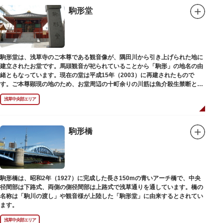
駒形堂
駒形堂は、浅草寺のご本尊である観音像が、隅田川から引き上げられた地に
建立されたお堂です。馬頭観音が祀られていることから「駒形」の地名の由
緒ともなっています。現在の堂は平成15年（2003）に再建されたもので
す。ご本尊顕現の地のため、お堂周辺の十町余りの川筋は魚介殺生禁断とな
り、戒殺碑が建立されました。
浅草中央部エリア
駒形橋
駒形橋は、昭和2年（1927）に完成した長さ150mの青いアーチ橋で、中央
径間部は下路式、両側の側径間部は上路式で浅草通りを通しています。橋の
名称は「駒川の渡し」や観音様が上陸した「駒形堂」に由来するとされてい
ます。
浅草中央部エリア