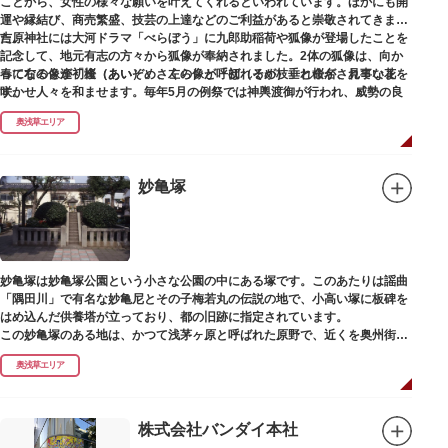
ことから、女性の様々な願いを叶えてくれるといわれています。ほかにも開
運や縁結び、商売繁盛、技芸の上達などのご利益があると崇敬されてきまし
た。
吉原神社には大河ドラマ「べらぼう」に九郎助稲荷や狐像が登場したことを
記念して、地元有志の方々から狐像が奉納されました。2体の狐像は、向か
春になると逢初桜（あいぞめさくら）と呼ばれるが枝垂れ桜が、見事な花を
って右の像が「逢（あい）」、左の像が「初（そめ）」と命名されていま
咲かせ人々を和ませます。毎年5月の例祭では神輿渡御が行われ、威勢の良
す。
い掛け声とともに各町は活気にあふれます。
奥浅草エリア
吉原弁財天は浅草名所七福神の一社・弁財天にあたり、七福神に関する授与
も年間を通して行われています。
妙亀塚
妙亀塚は妙亀塚公園という小さな公園の中にある塚です。このあたりは謡曲
「隅田川」で有名な妙亀尼とその子梅若丸の伝説の地で、小高い塚に板碑を
はめ込んだ供養塔が立っており、都の旧跡に指定されています。
この妙亀塚のある地は、かつて浅茅ヶ原と呼ばれた原野で、近くを奥州街道
が通じていました。妙亀塚は「梅若伝説」にちなんだ名称です。「梅若伝
奥浅草エリア
説」とは平安時代、吉田少将惟房の子・梅若が、信夫藤太という人買いにさ
らわれ、都から奥州へつれて行かれる途中、重い病にかかりこの地に捨てら
れ世を去りました。我が子を探し求めてはるばるこの地まで来た母親は、隅
田川岸で里人から梅若の死を知らされ、髪をおろして妙亀尼と称し庵を結ん
株式会社バンダイ本社
だ、という説話です。謡曲『隅田川』はこの伝説をもとにしています。