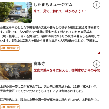
したまちミュージアム
来て、見て、触れて、確かめよう！！
台東区を中心とした下町地域の文化や暮らしの様子を後世に伝える博物館で
す。1階では、古い町並みや建物の面影が多く残されていた台東区坂本
（現・根岸三丁目）を舞台に、昭和30年代の下町の風情や暮らしを再現して
います。2階は生活道具を紹介する導入展示と大型映像をはじめ、下町地域
の歴史や出来事をたどることのできる資料を展示しています。また3階には
上野・御徒町エリア
企画展示室と、道具や玩具を体験し、調べることができるしたまち情報コー
ナーがあります。
寛永寺
歴史の重みを今に伝える、徳川家ゆかりの寺院
上野公園一帯に広がる寛永寺は、天台宗の関東総本山。1625（寛永2）年、
天海大僧正（てんかいだいそうじょう）により創建されました。
江戸時代には、現在の上野公園一帯が寛永寺の境内でしたが、上野戦争でそ
の多くを焼失。現在は根本中堂をはじめ開山堂（両大師）、不忍池辯天堂、
上野・御徒町エリア
上野大仏（パゴダ）、輪王殿などの建造物が上野公園とその周辺に点在して