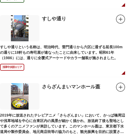
すしや通り
すしや通りという名称は、明治時代、雷門通りから六区に通ずる延長100m
の通りに18軒もの寿司屋が連なったことに由来しています。昭和61年
（1986）には、通りに全覆式アーケードやカラー舗装が施されました。
浅草中央部エリア
さらざんまいマンホール蓋
2019年に放送されたテレビアニメ「さらざんまい」において、かっぱ橋周辺
や浅草地域を中心に台東区内の風景が細かく描かれ、放送終了後も聖地とし
て多くのアニメファンが来訪しています。このマンホール蓋は、東京都下水
道局や製作委員会、地元商店街等の協力のもと、観光振興を目的に設置され