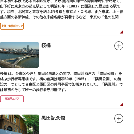
日本初の私鉄である日本鉄道が、上野-熊谷間の第一区線開業時に合わせて、
山下町に東京方の起点駅として明治16年（1883）に開業した歴史ある駅で
す。現在、北関東と東京を結ぶJR各線と東京メトロ各線、また東北、上・信
越方面の各新幹線、その他在来線各線が発着するなど、東京の「北の玄関
口」として機能しています。
上野・御徒町エリア
桜橋
桜橋 は、台東区今戸と 墨田区向島との間で、隅田川両岸の 「隅田公園」 を
結ぶ歩行者専用橋です。橋の創架は昭和60年（1985）、「隅田公園」 の施
設の一つとして台東区と墨田区の共同事業で架橋されました。「隅田川」 で
は最初のそして唯一の歩行者専用橋です。
奥浅草エリア
黒田記念館