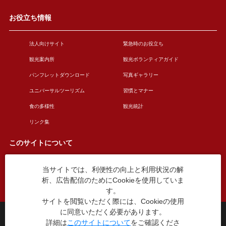
お役立ち情報
法人向けサイト
緊急時のお役立ち
観光案内所
観光ボランティアガイド
パンフレットダウンロード
写真ギャラリー
ユニバーサルツーリズム
習慣とマナー
食の多様性
観光統計
リンク集
このサイトについて
当サイトでは、利便性の向上と利用状況の解
このサイトについて
広告掲載について
析、広告配信のためにCookieを使用していま
お問い合わせ
す。
サイトを閲覧いただく際には、Cookieの使用
に同意いただく必要があります。
台東区役所観光課
詳細は
このサイトについて
をご確認くださ
〒110-8615 東京都台東区東上野4丁目5番6号