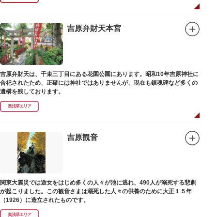
吉原弁財天本宮
吉原弁財天は、千束三丁目にある花園公園にあります。昭和10年吉原神社に
合祀されたため、正確には神社ではありませんが、現在も鎮魂碑など多くの
遺構を残しております。
奥浅草エリア
吉原観音
関東大震災では遊女をはじめ多くの人々が池に逃れ、490人が溺死する悲劇
が起こりました。この観音さまは溺死した人々の供養のために大正１５年
（1926）に造立されたものです。
奥浅草エリア