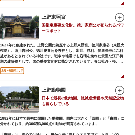
います。戦火を免れた輪王寺門跡御本坊表門、徳川将軍霊廟勅額門など重要
文化財も多く有し、歴史の重みを今に伝える寺院です。
清水観音堂の舞台前に復元された「月の松」は、浮世絵師歌川広重の「名所
上野東照宮
江戸百景」にも描かれていることで有名。丸い形の松から不忍池辯天堂を見
国指定重要文化財。徳川家康公が祀られるパワ
下ろす風流な景観は、絶好のフォトスポットとなっています。
ースポット
東叡山（とうえいざん）という山号は、東の「比叡山延暦寺」を意味してお
り、比叡山や京都の有名寺院になぞらえて上野の山に数多くの堂舎が建立さ
1627年に創建された、上野公園に鎮座する上野東照宮。徳川家康公（東照大
れました。本尊は薬師瑠璃光如来（やくしるりこうにょらい）で、伝教大師
権現）、徳川吉宗公、徳川慶喜公を祭神とし、出世、勝利、健康長寿にご利
最澄が自ら彫ったと伝えられる秘仏です。徳川歴代将軍の祈祷寺と菩提寺を
益があるとされている神社です。戦争や地震でも崩壊を免れた貴重な江戸初
兼ね、御霊廟には6名の将軍が埋葬されています。
期の建築物として、国の重要文化財に指定されています。春は牡丹・桜、秋
は紅葉やダリア展、お正月は初詣や冬ぼたん鑑賞の地として、年間を通して
上野・御徒町エリア
国内外からの参拝者で賑わうスポットです。
贅沢に金箔が使われた豪華絢爛な金色殿（社殿）などの建造物は、三代将
軍・徳川家光公が、日光東照宮までお参りに行けない江戸の人々のために建
上野動物園
てられたそう。社殿内部は文化財保護のため通常は非公開ですが、特別公開
日本で最初の動物園。絶滅危惧種や天然記念物
が実施されることもあるので、拝観を申し込んでみてはいかがでしょうか。
も暮らしている
授与所では、期間・数量限定のお守りや御朱印も授与されているので要チェ
ック。手塚治虫のユニコのお守りなど愛らしいものがありますよ。
1882年に日本で最初に開園した動物園。園内は大きく「西園」と「東園」に
分かれており、約300種3,000点の動物が飼育されています。
「東園」は、都心では珍しい、豊かな緑に溢れたエリアです。トラ、ゾウな