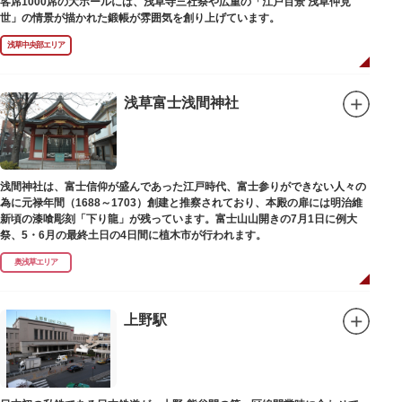
客席1000席の大ホールには、浅草寺三社祭や広重の「江戸百景 浅草仲見
世」の情景が描かれた鍛帳が雰囲気を創り上げています。
浅草中央部エリア
浅草富士浅間神社
浅間神社は、富士信仰が盛んであった江戸時代、富士参りができない人々の
為に元禄年間（1688～1703）創建と推察されており、本殿の扉には明治維
新頃の漆喰彫刻「下り龍」が残っています。富士山山開きの7月1日に例大
祭、5・6月の最終土日の4日間に植木市が行われます。
奥浅草エリア
上野駅