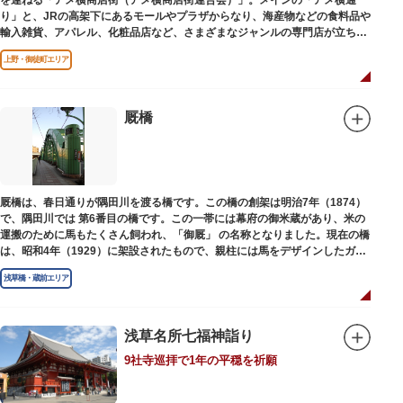
を連ねる「アメ横商店街（アメ横商店街連合会）」。メインの「アメ横通
り」と、JRの高架下にあるモールやプラザからなり、海産物などの食料品や
輸入雑貨、アパレル、化粧品店など、さまざまなジャンルの専門店が立ち並
んでいます。活気ある呼び込みが飛び交うなかで、店員さんとの会話も楽し
上野・御徒町エリア
みながら目玉商品や特価品を探せるのが魅力のひとつ。年末の叩き売りは風
物詩にもなっています。
アメ横のはじまりは、物資が底をついた第二次世界大戦後にできた闇市。多
厩橋
くの闇市が的屋の仕切りであったのに対して、アメ横は満州からの復員兵が
共同体となり連合会を結成。出店を統制し、商店街が形成されました。
当時、JR上野駅のすぐ南に発生した闇市は、飴を販売する屋台があったこと
から「アメヤ横丁（飴屋通り）」と呼ばれるように。反対側のJR御徒町付近
厩橋は、春日通りが隅田川を渡る橋です。この橋の創架は明治7年（1874）
には、アメリカ進駐軍の放出物資を販売する店ができたので「アメリカ横丁
で、隅田川では 第6番目の橋です。この一帯には幕府の御米蔵があり、米の
（アメリカ通り）」と呼ばれるようになりました。この2つのエリアが統合
運搬のために馬もたくさん飼われ、「御厩」 の名称となりました。現在の橋
され、今の「アメ横」になったと言われています。
は、昭和4年（1929）に架設されたもので、親柱には馬をデザインしたガラ
ス細工が組み込まれています。
浅草橋・蔵前エリア
浅草名所七福神詣り
9社寺巡拝で1年の平穏を祈願