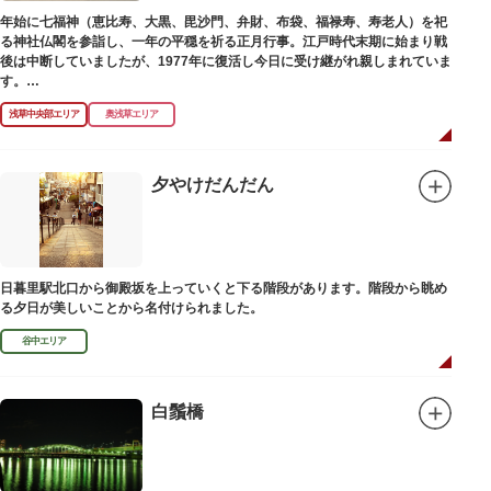
年始に七福神（恵比寿、大黒、毘沙門、弁財、布袋、福禄寿、寿老人）を祀
る神社仏閣を参詣し、一年の平穏を祈る正月行事。江戸時代末期に始まり戦
後は中断していましたが、1977年に復活し今日に受け継がれ親しまれていま
す。
浅草中央部エリア
奥浅草エリア
浅草名所七福神の特徴は福禄寿、寿老人が2社ずつあり、巡る社寺が9ヶ所あ
るところ。九は数の究み、鳩と言う字にも使われていて、鳩は「集まる」と
いう縁起の良い意味を持つ故事に由来しているそうです。福笹に各社寺の福
絵馬をつけ、色紙・福絵に御朱印をいただきながら巡拝しましょう。
夕やけだんだん
江戸文化発祥の地といわれる浅草には、観音様の境内を中心として広く各所
に名所・旧跡があります。七福神をめぐる途中、これらの名跡も訪ねながら
江戸文化の面影を偲んでみてはいかがでしょうか。
御利益にあやかりながらの散策は、福徳と心の安らぎを与えてくれることで
日暮里駅北口から御殿坂を上っていくと下る階段があります。階段から眺め
しょう。
る夕日が美しいことから名付けられました。
谷中エリア
白鬚橋