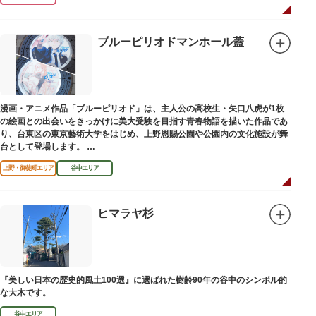
ブルーピリオドマンホール蓋
漫画・アニメ作品「ブルーピリオド」は、主人公の高校生・矢口八虎が1枚
の絵画との出会いをきっかけに美大受験を目指す青春物語を描いた作品であ
り、台東区の東京藝術大学をはじめ、上野恩賜公園や公園内の文化施設が舞
台として登場します。
区にゆかりのある本作品を通して、新たな観光スポット創出による誘客促進
上野・御徒町エリア
谷中エリア
と区内観光客の回遊性向上を図るため、こちらのマンホール蓋を設置しまし
た。
設置年月日：令和4年3月1日
ヒマラヤ杉
『美しい日本の歴史的風土100選』に選ばれた樹齢90年の谷中のシンボル的
な大木です。
谷中エリア