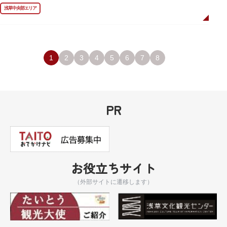
ました。
浅草中央部エリア
描かれているのは、主人公である矢逆一稀、久慈悠、陣内燕太の3人が、か
っぱ橋に封印されていた謎のカッパ型生命体“ケッピ”によって河童の姿に変
身させられた姿です。
設置年月日：令和3年4月13日
1
2
3
4
5
6
7
8
PR
お役立ちサイト
（外部サイトに遷移します）